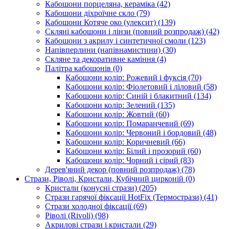
Кабошони порцеляна, кераміка
(42)
Кабошони діхроїчне скло
(79)
Кабошони Котяче око (улексит)
(139)
Скляні кабошони і лінзи (повний розпродаж)
(42)
Кабошони з акрилу і синтетичної смоли
(123)
Напівперлини (напівнамистини)
(30)
Скляне та декоративне каміння
(4)
Палітра кабошонів
(0)
Кабошони колір: Рожевий і фуксія
(70)
Кабошони колір: Фіолетовий і ліловий
(58)
Кабошони колір: Синій і блакитний
(134)
Кабошони колір: Зелений
(135)
Кабошони колір: Жовтий
(60)
Кабошони колір: Помаранчевий
(69)
Кабошони колір: Червоний і бордовий
(48)
Кабошони колір: Коричневий
(66)
Кабошони колір: Білий і прозорий
(60)
Кабошони колір: Чорний і сірий
(83)
Дерев'яний декор (повний розпродаж)
(78)
Стрази, Ріволі, Кристали, Кубічний цирконій
(0)
Кристали (конусні стрази)
(205)
Стрази гарячої фіксації HotFix (Термострази)
(41)
Стрази холодної фіксації
(69)
Ріволі (Rivoli)
(98)
Акрилові стрази і кристали
(29)