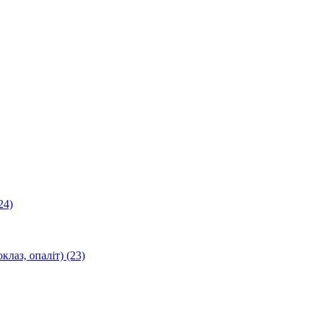
24)
оклаз, опаліт)
(23)