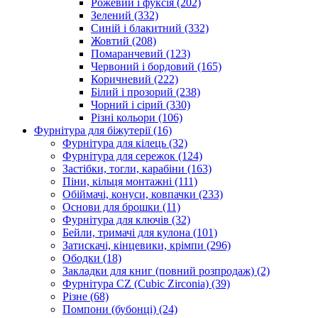
Рожевий і фуксія
(202)
Зелений
(332)
Синій і блакитний
(332)
Жовтий
(208)
Помаранчевий
(123)
Червоний і бордовий
(165)
Коричневий
(222)
Білий і прозорий
(238)
Чорний і сірий
(330)
Різні кольори
(106)
Фурнітура для біжутерії
(16)
Фурнітура для кілець
(32)
Фурнітура для сережок
(124)
Застібки, тогли, карабіни
(163)
Піни, кільця монтажні
(111)
Обіймачі, конуси, ковпачки
(233)
Основи для брошки
(11)
Фурнітура для ключів
(32)
Бейли, тримачі для кулона
(101)
Затискачі, кінцевики, крімпи
(296)
Ободки
(18)
Закладки для книг (повний розпродаж)
(2)
Фурнітура CZ (Cubic Zirconia)
(39)
Різне
(68)
Помпони (бубонці)
(24)