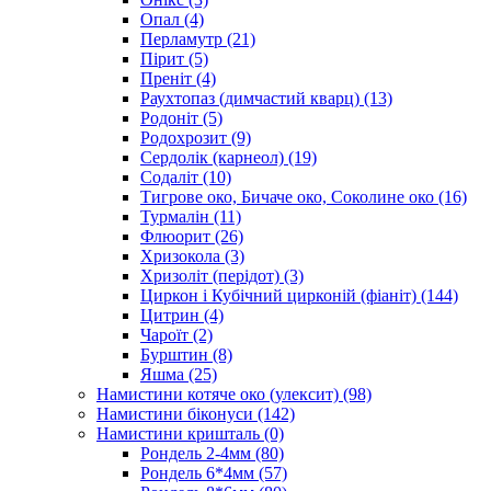
Опал
(4)
Перламутр
(21)
Пірит
(5)
Преніт
(4)
Раухтопаз (димчастий кварц)
(13)
Родоніт
(5)
Родохрозит
(9)
Сердолік (карнеол)
(19)
Содаліт
(10)
Тигрове око, Бичаче око, Соколине око
(16)
Турмалін
(11)
Флюорит
(26)
Хризокола
(3)
Хризоліт (перідот)
(3)
Циркон і Кубічний цирконій (фіаніт)
(144)
Цитрин
(4)
Чароїт
(2)
Бурштин
(8)
Яшма
(25)
Намистини котяче око (улексит)
(98)
Намистини біконуси
(142)
Намистини кришталь
(0)
Рондель 2-4мм
(80)
Рондель 6*4мм
(57)