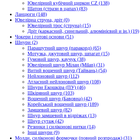
Ювелірний кубічний циркон CZ
(138)
Шатон (стрази в цапах)
(83)
Ланцюги
(148)
Ювелірна струна, дріт
(0)
Ювелірний трос (струна)
(15)
Дріт (каркасний, синельний, алюмінієвий и ін.)
(19)
Чокери і готові основи
(51)
Шнури
(2)
Парашутний шнур (паракорд)
(65)
Мотузка, джутовий шнур, шпагат
(15)
Гумовий шнур, каучук
(38)
Ювелірний шнур Мілан (Milan)
(31)
Витий вощений шнур (Тайвань)
(54)
Нейлоновий шнур
(112)
Атласний нейлоновий шнур
(108)
Шнури Екошкіра (ПУ)
(46)
Шкіряний шнур
(103)
Вощений шнур (Бавовна)
(42)
Корейський вощений шнур
(189)
Замшевий шнур
(82)
Шнур замшевий в відрізках
(13)
Шнур сутаж
(42)
Резинки і силіконові нитки
(14)
Інші шнури
(9)
Молди, силіконові формочки (повний розпродаж)
(31)