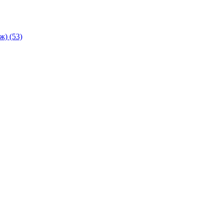
аж)
(53)