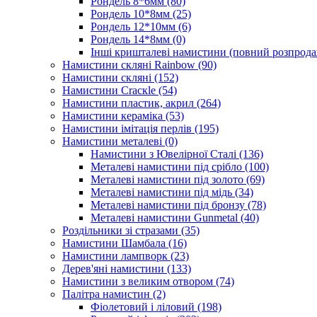
Рондель 8*6мм
(80)
Рондель 10*8мм
(25)
Рондель 12*10мм
(6)
Рондель 14*8мм
(0)
Інші кришталеві намистини (повний розпрод
Намистини скляні Rainbow
(90)
Намистини скляні
(152)
Намистини Cracкle
(54)
Намистини пластик, акрил
(264)
Намистини кераміка
(53)
Намистини імітація перлів
(195)
Намистини металеві
(0)
Намистини з Ювелірної Сталі
(136)
Металеві намистини під срібло
(100)
Металеві намистини під золото
(69)
Металеві намистини під мідь
(34)
Металеві намистини під бронзу
(78)
Металеві намистини Gunmetal
(40)
Роздільники зі стразами
(35)
Намистини Шамбала
(16)
Намистини лампворк
(23)
Дерев'яні намистини
(133)
Намистини з великим отвором
(74)
Палітра намистин
(2)
Фіолетовий і ліловий
(198)