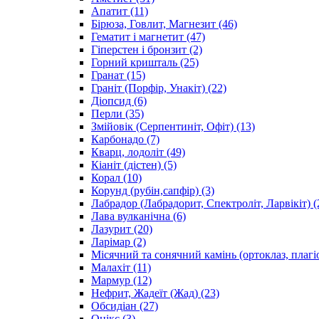
Апатит
(11)
Бірюза, Говлит, Магнезит
(46)
Гематит і магнетит
(47)
Гіперстен і бронзит
(2)
Горний кришталь
(25)
Гранат
(15)
Граніт (Порфір, Унакіт)
(22)
Діопсид
(6)
Перли
(35)
Змійовік (Серпентиніт, Офіт)
(13)
Карбонадо
(7)
Кварц, лодоліт
(49)
Кіаніт (дістен)
(5)
Корал
(10)
Корунд (рубін,сапфір)
(3)
Лабрадор (Лабрадорит, Спектроліт, Ларвікіт)
(
Лава вулканічна
(6)
Лазурит
(20)
Ларімар
(2)
Місячний та сонячний камінь (ортоклаз, плагі
Малахіт
(11)
Мармур
(12)
Нефрит, Жадеїт (Жад)
(23)
Обсидіан
(27)
Онікс
(3)