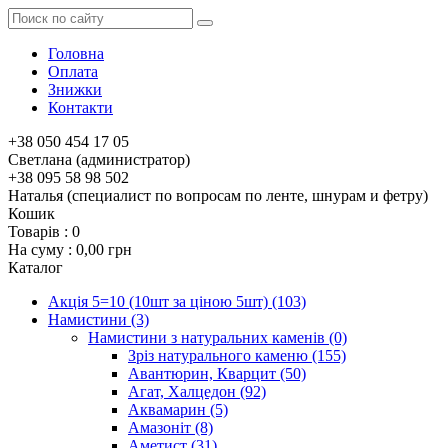
Головна
Оплата
Знижки
Контакти
+38 050 454 17 05
Светлана (администратор)
+38 095 58 98 502
Наталья (специалист по вопросам по ленте, шнурам и фетру)
Кошик
Товарів :
0
На суму :
0,00 грн
Каталог
Акція 5=10 (10шт за ціною 5шт)
(103)
Намистини
(3)
Намистини з натуральних каменів
(0)
Зріз натурального каменю
(155)
Авантюрин, Кварцит
(50)
Агат, Халцедон
(92)
Аквамарин
(5)
Амазоніт
(8)
Аметист
(31)