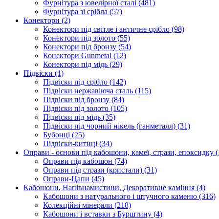
Фурнітура з ювелірної сталі
(481)
Фурнітура зі срібла
(57)
Конектори
(2)
Конектори під світле і античне срібло
(98)
Конектори під золото
(55)
Конектори під бронзу
(54)
Конектори Gunmetal
(12)
Конектори під мідь
(29)
Підвіски
(1)
Підвіски під срібло
(142)
Підвіски нержавіюча сталь
(115)
Підвіски під бронзу
(84)
Підвіски під золото
(105)
Підвіски під мідь
(35)
Підвіски під чорний нікель (ганметалл)
(31)
Бубонці
(25)
Підвіски-китиці
(34)
Оправи - основи під кабошони, камеї, стрази, епоксидку
(
Оправи під кабошон
(74)
Оправи під стрази (кристали)
(31)
Оправи-Цапи
(45)
Кабошони, Напівнамистини, Декоративне каміння
(4)
Кабошони з натурального і штучного каменю
(316)
Колекційні мінерали
(218)
Кабошони і вставки з Бурштину
(4)