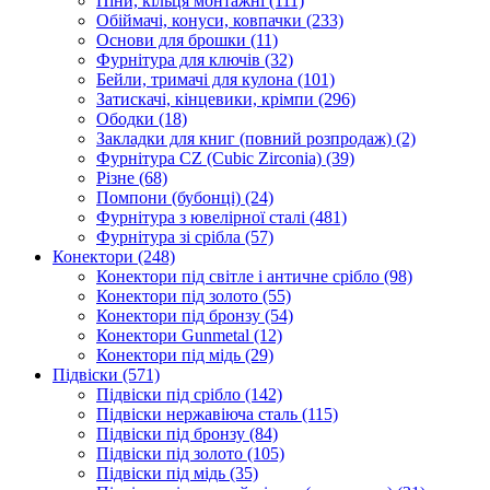
Піни, кільця монтажні
(111)
Обіймачі, конуси, ковпачки
(233)
Основи для брошки
(11)
Фурнітура для ключів
(32)
Бейли, тримачі для кулона
(101)
Затискачі, кінцевики, крімпи
(296)
Ободки
(18)
Закладки для книг (повний розпродаж)
(2)
Фурнітура CZ (Cubic Zirconia)
(39)
Різне
(68)
Помпони (бубонці)
(24)
Фурнітура з ювелірної сталі
(481)
Фурнітура зі срібла
(57)
Конектори
(248)
Конектори під світле і античне срібло
(98)
Конектори під золото
(55)
Конектори під бронзу
(54)
Конектори Gunmetal
(12)
Конектори під мідь
(29)
Підвіски
(571)
Підвіски під срібло
(142)
Підвіски нержавіюча сталь
(115)
Підвіски під бронзу
(84)
Підвіски під золото
(105)
Підвіски під мідь
(35)