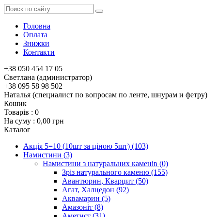
Головна
Оплата
Знижки
Контакти
+38 050 454 17 05
Светлана (администратор)
+38 095 58 98 502
Наталья (специалист по вопросам по ленте, шнурам и фетру)
Кошик
Товарів :
0
На суму :
0,00 грн
Каталог
Акція 5=10 (10шт за ціною 5шт)
(103)
Намистини
(3)
Намистини з натуральних каменів
(0)
Зріз натурального каменю
(155)
Авантюрин, Кварцит
(50)
Агат, Халцедон
(92)
Аквамарин
(5)
Амазоніт
(8)
Аметист
(31)