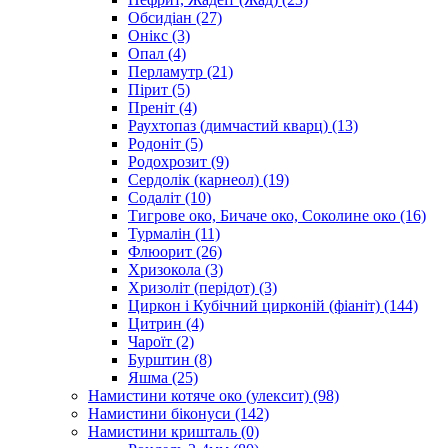
Обсидіан
(27)
Онікс
(3)
Опал
(4)
Перламутр
(21)
Пірит
(5)
Преніт
(4)
Раухтопаз (димчастий кварц)
(13)
Родоніт
(5)
Родохрозит
(9)
Сердолік (карнеол)
(19)
Содаліт
(10)
Тигрове око, Бичаче око, Соколине око
(16)
Турмалін
(11)
Флюорит
(26)
Хризокола
(3)
Хризоліт (перідот)
(3)
Циркон і Кубічний цирконій (фіаніт)
(144)
Цитрин
(4)
Чароїт
(2)
Бурштин
(8)
Яшма
(25)
Намистини котяче око (улексит)
(98)
Намистини біконуси
(142)
Намистини кришталь
(0)