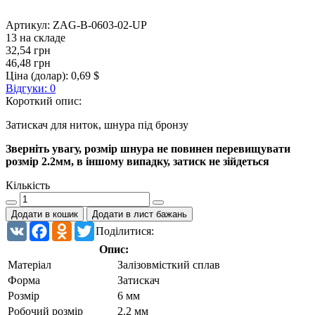
Артикул:
ZAG-B-0603-02-UP
13 на складе
32,54 грн
46,48 грн
Ціна (долар):
0,69 $
Відгуки: 0
Короткий опис:
Затискач для ниток, шнура під бронзу
Зверніть
увагу
,
розмір
шнура
не повинен
перевищувати
розмір
2.2мм
,
в
іншому випадку
,
затиск
не з
і
йдеться
Кількість
Додати в кошик
Додати в лист бажань
VK
Facebook
Odnoklassniki
Twitter
Поділитися:
Опис:
Матеріал
Залізовмісткий сплав
Форма
Затискач
Розмір
6 мм
Робочий розмір
2.2 мм