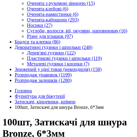
Оченята з рухомою зіницею
(15)
Оченята клейові
(6)
Оченята-намистинки
(6)
Оченята-кабошони
(293)
Носики
(27)
Суглоби, волосся, вії, окуляри, наповнювач
(16)
Різне для іграшок
(97)
Брадси та клепки
(86)
Декоративні ґудзики і шпильки
(248)
Дерев'яні ґудзики
(122)
Пластикові ґудзики і шпильки
(119)
Металеві ґудзики і кнопки
(7)
Знижений у ціні товар (некондиція)
(158)
Розпродаж упаковок
(1199)
Розпродаж залишків
(1280)
Головна
Фурнітура для біжутерії
Затискачі, кінцевики, крімпи
100шт, Затискачі для шнура Bronze, 6*3мм
100шт, Затискачі для шнура
Bronze, 6*3мм