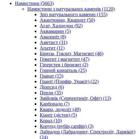
Намистини
(5663)
Намистини з натуральних каменів
(1120)
Зріз натурального каменю
(155)
Авантюрин, Кварцит
(50)
Агат, Халцедон
(92)
Аквамарин
(5)
Амазоніт
(8)
Аметист
(31)
Апатит
(11)
Бірюза, Говлит, Магнезит
(46)
Гематит і магнетит
(47)
Гіперстен і бронзит
(2)
Горний кришталь
(25)
Гранат
(15)
Граніт (Порфір, Унакіт)
(22)
Діопсид
(6)
Перли
(35)
Змійовік (Серпентиніт, Офіт)
(13)
Карбонадо
(7)
Кварц, лодоліт
(49)
Кіаніт (дістен)
(5)
Корал
(10)
Корунд (рубін,сапфір)
(3)
Лабрадор (Лабрадорит, Спектроліт, Ларвікіт)
(24)