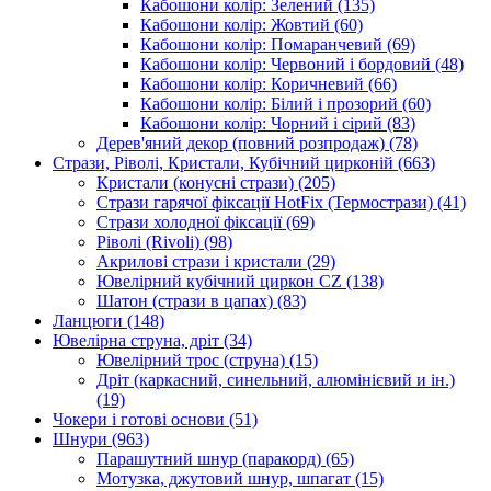
Кабошони колір: Зелений
(135)
Кабошони колір: Жовтий
(60)
Кабошони колір: Помаранчевий
(69)
Кабошони колір: Червоний і бордовий
(48)
Кабошони колір: Коричневий
(66)
Кабошони колір: Білий і прозорий
(60)
Кабошони колір: Чорний і сірий
(83)
Дерев'яний декор (повний розпродаж)
(78)
Стрази, Ріволі, Кристали, Кубічний цирконій
(663)
Кристали (конусні стрази)
(205)
Стрази гарячої фіксації HotFix (Термострази)
(41)
Стрази холодної фіксації
(69)
Ріволі (Rivoli)
(98)
Акрилові стрази і кристали
(29)
Ювелірний кубічний циркон CZ
(138)
Шатон (стрази в цапах)
(83)
Ланцюги
(148)
Ювелірна струна, дріт
(34)
Ювелірний трос (струна)
(15)
Дріт (каркасний, синельний, алюмінієвий и ін.)
(19)
Чокери і готові основи
(51)
Шнури
(963)
Парашутний шнур (паракорд)
(65)
Мотузка, джутовий шнур, шпагат
(15)