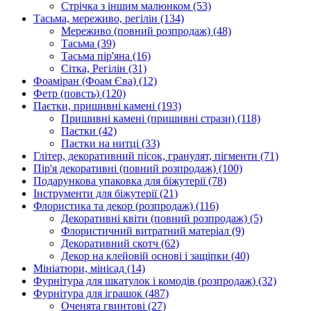
Стрічка з іншим малюнком
(53)
Тасьма, мереживо, регілін
(134)
Мереживо (повний розпродаж)
(48)
Тасьма
(39)
Тасьма пір'яна
(16)
Сітка, Регілін
(31)
Фоаміран (Фоам Єва)
(12)
Фетр (повсть)
(120)
Паєтки, пришивні камені
(193)
Пришивні камені (пришивні стрази)
(118)
Паєтки
(42)
Паєтки на нитці
(33)
Глітер, декоративний пісок, гранулят, пігменти
(71)
Пір'я декоративні (повний розпродаж)
(100)
Подарункова упаковка для біжутерії
(78)
Інструменти для біжутерії
(21)
Флористика та декор (розпродаж)
(116)
Декоративні квіти (повний розпродаж)
(5)
Флористичний витратний матеріал
(9)
Декоративний скотч
(62)
Декор на клейовій основі і защіпки
(40)
Мініатюри, мінісад
(14)
Фурнітура для шкатулок і комодів (розпродаж)
(32)
Фурнітура для іграшок
(487)
Оченята гвинтові
(27)