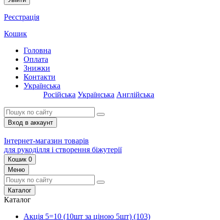
Реєстрація
Кошик
Головна
Оплата
Знижки
Контакти
Українська
Російська
Українська
Англійська
Вход в аккаунт
Інтернет-магазин товарів
для рукоділля і створення біжутерії
Кошик
0
Меню
Каталог
Каталог
Акція 5=10 (10шт за ціною 5шт)
(103)