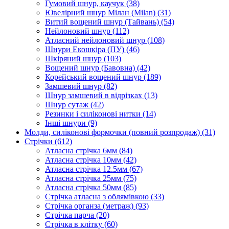
Гумовий шнур, каучук
(38)
Ювелірний шнур Мілан (Milan)
(31)
Витий вощений шнур (Тайвань)
(54)
Нейлоновий шнур
(112)
Атласний нейлоновий шнур
(108)
Шнури Екошкіра (ПУ)
(46)
Шкіряний шнур
(103)
Вощений шнур (Бавовна)
(42)
Корейський вощений шнур
(189)
Замшевий шнур
(82)
Шнур замшевий в відрізках
(13)
Шнур сутаж
(42)
Резинки і силіконові нитки
(14)
Інші шнури
(9)
Молди, силіконові формочки (повний розпродаж)
(31)
Стрічки
(612)
Атласна стрічка 6мм
(84)
Атласна стрічка 10мм
(42)
Атласна стрічка 12.5мм
(67)
Атласна стрічка 25мм
(75)
Атласна стрічка 50мм
(85)
Стрічка атласна з облямівкою
(33)
Стрічка органза (метраж)
(93)
Стрічка парча
(20)
Стрічка в клітку
(60)