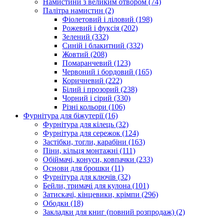
Намистини з великим отвором
(74)
Палітра намистин
(2)
Фіолетовий і ліловий
(198)
Рожевий і фуксія
(202)
Зелений
(332)
Синій і блакитний
(332)
Жовтий
(208)
Помаранчевий
(123)
Червоний і бордовий
(165)
Коричневий
(222)
Білий і прозорий
(238)
Чорний і сірий
(330)
Різні кольори
(106)
Фурнітура для біжутерії
(16)
Фурнітура для кілець
(32)
Фурнітура для сережок
(124)
Застібки, тогли, карабіни
(163)
Піни, кільця монтажні
(111)
Обіймачі, конуси, ковпачки
(233)
Основи для брошки
(11)
Фурнітура для ключів
(32)
Бейли, тримачі для кулона
(101)
Затискачі, кінцевики, крімпи
(296)
Ободки
(18)
Закладки для книг (повний розпродаж)
(2)