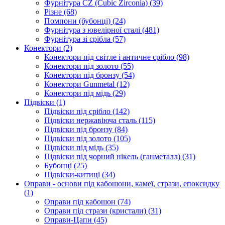
Фурнітура CZ (Cubic Zirconia)
(39)
Різне
(68)
Помпони (бубонці)
(24)
Фурнітура з ювелірної сталі
(481)
Фурнітура зі срібла
(57)
Конектори
(2)
Конектори під світле і античне срібло
(98)
Конектори під золото
(55)
Конектори під бронзу
(54)
Конектори Gunmetal
(12)
Конектори під мідь
(29)
Підвіски
(1)
Підвіски під срібло
(142)
Підвіски нержавіюча сталь
(115)
Підвіски під бронзу
(84)
Підвіски під золото
(105)
Підвіски під мідь
(35)
Підвіски під чорний нікель (ганметалл)
(31)
Бубонці
(25)
Підвіски-китиці
(34)
Оправи - основи під кабошони, камеї, стрази, епоксидку
(1)
Оправи під кабошон
(74)
Оправи під стрази (кристали)
(31)
Оправи-Цапи
(45)