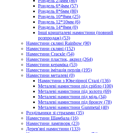
Рондель 2-4мм
(80)
Рондель 6*4мм
(57)
Рондель 8*6мм
(80)
Рондель 10*8мм
(25)
Рондель 12*10мм
(6)
Рондель 14*8мм
(0)
Інші кришталеві намистини (повний
розпродаж)
(53)
Намистини скляні Rainbow
(90)
Намистини скляні
(152)
Намистини Cracкle
(54)
Намистини пластик, акрил
(264)
Намистини кераміка
(53)
Намистини імітація перлів
(195)
Намистини металеві
(0)
Намистини з Ювелірної Сталі
(136)
Металеві намистини під срібло
(100)
Металеві намистини під золото
(69)
Металеві намистини під мідь
(34)
Металеві намистини під бронзу
(78)
Металеві намистини Gunmetal
(40)
Роздільники зі стразами
(35)
Намистини Шамбала
(16)
Намистини лампворк
(23)
Дерев'яні намистини
(133)