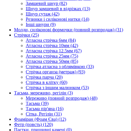
Замшевий шнур
(82)
Шнур замшевий в відрізках
(13)
Шнур сутаж
(42)
Резинки і силіконові нитки
(14)
Інші шнури
(9)
Молди, силіконові формочки (повний розпродаж)
(31)
Стрічки
(25)
Атласна стрічка 6мм
(84)
Атласна стрічка 10мм
(42)
Атласна стрічка 12.5мм
(67)
Атласна стрічка 25мм
(75)
Атласна стрічка 50мм
(85)
Стрічка атласна з облямівкою
(33)
Стрічка органза (метраж)
(93)
Стрічка парча
(20)
Стрічка в клітку
(60)
Стрічка з іншим малюнком
(53)
Тасьма, мереживо, регілін
(3)
Мереживо (повний розпродаж)
(48)
Тасьма
(39)
Тасьма пір'яна
(16)
Сітка, Регілін
(31)
Фоаміран (Фоам Єва)
(12)
Фетр (повсть)
(120)
Паєтки, пришивні камені
(0)