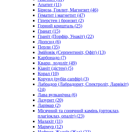
Апатит
(11)
Бірюза, Говлит, Магнезит
(46)
Гематит і магнетит
(47)
Гіперстен і бронзит
(2)
Горний кришталь
(25)
Гранат
(15)
Граніт (Порфір, Унакіт)
(22)
Діопсид
(6)
Перли
(35)
Змійовік (Серпентиніт, Офіт)
(13)
Карбонадо
(7)
Кварц, лодоліт
(49)
Кіаніт (дістен)
(5)
Корал
(10)
Корунд (рубін,сапфір)
(3)
Лабрадор (Лабрадорит, Спектроліт, Ларвікіт)
(24)
Лава вулканічна
(6)
Лазурит
(20)
Ларімар
(2)
Місячний та сонячний камінь (ортоклаз,
плагіоклаз, опаліт)
(23)
Малахіт
(11)
Мармур
(12)
Нефрит, Жадеїт (Жад)
(23)