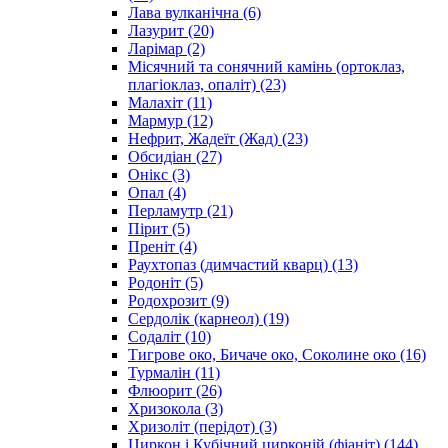
Лава вулканічна
(6)
Лазурит
(20)
Ларімар
(2)
Місячний та сонячний камінь (ортоклаз,
плагіоклаз, опаліт)
(23)
Малахіт
(11)
Мармур
(12)
Нефрит, Жадеїт (Жад)
(23)
Обсидіан
(27)
Онікс
(3)
Опал
(4)
Перламутр
(21)
Пірит
(5)
Преніт
(4)
Раухтопаз (димчастий кварц)
(13)
Родоніт
(5)
Родохрозит
(9)
Сердолік (карнеол)
(19)
Содаліт
(10)
Тигрове око, Бичаче око, Соколине око
(16)
Турмалін
(11)
Флюорит
(26)
Хризокола
(3)
Хризоліт (перідот)
(3)
Циркон і Кубічний цирконій (фіаніт)
(144)