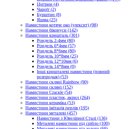
Цитрин
(4)
Чароїт
(2)
Бурштин
(8)
Яшма
(25)
Намистини котяче око (улексит)
(98)
Намистини біконуси
(142)
Намистини кришталь
(301)
Рондель 2-4мм
(80)
Рондель 6*4мм
(57)
Рондель 8*6мм
(80)
Рондель 10*8мм
(25)
Рондель 12*10мм
(6)
Рондель 14*8мм
(0)
Інші кришталеві намистини (повний
розпродаж)
(53)
Намистини скляні Rainbow
(90)
Намистини скляні
(152)
Намистини Cracкle
(54)
Намистини пластик, акрил
(264)
Намистини кераміка
(53)
Намистини імітація перлів
(195)
Намистини металеві
(457)
Намистини з Ювелірної Сталі
(136)
Металеві намистини під срібло
(100)
Металеві намистини під золото
(69)