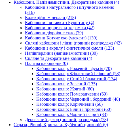
Кабошони, Напівнамистини, Декоративне каміння
(4)
Кабошони з натурального і штучного каменю
(316)
Колекційні мінерали
(218)
Кабошони і вставки з Бурштину
(4)
Кабошони порцеляна, кераміка
(42)
Кабошони діхроїчне скло
(79)
Кабошони Котяче око (улексит)
(139)
Скляні кабошони і лінзи (повний розпродаж)
(42)
Кабошони з акрилу і синтетичної смоли
(123)
Напівперлини (напівнамистини)
(30)
Скляне та декоративне каміння
(4)
Палітра кабошонів
(0)
Кабошони колір: Рожевий і фуксія
(70)
Кабошони колір: Фіолетовий і ліловий
(58)
Кабошони колір: Синій і блакитний
(134)
Кабошони колір: Зелений
(135)
Кабошони колір: Жовтий
(60)
Кабошони колір: Помаранчевий
(69)
Кабошони колір: Червоний і бордовий
(48)
Кабошони колір: Коричневий
(66)
Кабошони колір: Білий і прозорий
(60)
Кабошони колір: Чорний і сірий
(83)
Дерев'яний декор (повний розпродаж)
(78)
Стрази, Ріволі, Кристали, Кубічний цирконій
(0)