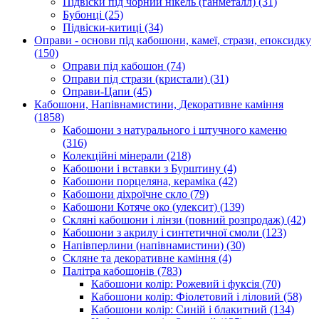
Підвіски під чорний нікель (ганметалл)
(31)
Бубонці
(25)
Підвіски-китиці
(34)
Оправи - основи під кабошони, камеї, стрази, епоксидку
(150)
Оправи під кабошон
(74)
Оправи під стрази (кристали)
(31)
Оправи-Цапи
(45)
Кабошони, Напівнамистини, Декоративне каміння
(1858)
Кабошони з натурального і штучного каменю
(316)
Колекційні мінерали
(218)
Кабошони і вставки з Бурштину
(4)
Кабошони порцеляна, кераміка
(42)
Кабошони діхроїчне скло
(79)
Кабошони Котяче око (улексит)
(139)
Скляні кабошони і лінзи (повний розпродаж)
(42)
Кабошони з акрилу і синтетичної смоли
(123)
Напівперлини (напівнамистини)
(30)
Скляне та декоративне каміння
(4)
Палітра кабошонів
(783)
Кабошони колір: Рожевий і фуксія
(70)
Кабошони колір: Фіолетовий і ліловий
(58)
Кабошони колір: Синій і блакитний
(134)