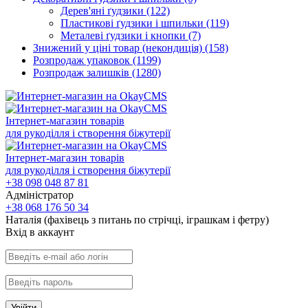
Дерев'яні ґудзики
(122)
Пластикові ґудзики і шпильки
(119)
Металеві ґудзики і кнопки
(7)
Знижений у ціні товар (некондиція)
(158)
Розпродаж упаковок
(1199)
Розпродаж залишків
(1280)
Інтернет-магазин товарів
для рукоділля і створення біжутерії
Інтернет-магазин товарів
для рукоділля і створення біжутерії
+38 098 048 87 81
Адміністратор
+38 068 176 50 34
Наталія (фахівець з питань по стрічці, іграшкам і фетру)
Вхiд в аккаунт
Увійти