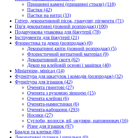
Пришивні камені (пришивні стрази)
(118)
Паєтки
(42)
Паєтки на нитці
(33)
Глітер, декоративний пісок, гранулят, пігменти
(71)
Пір'я декоративні (повний розпродаж)
(100)
Подарункова упаковка для біжутерії
(78)
Інструменти для біжутерії
(21)
Флористика та декор (розпродаж)
(0)
Декоративні квіти (повний розпродаж)
(5)
Флористичний витратний матеріал
(9)
Декоративний скотч
(62)
Декор на клейовій основі і защіпки
(40)
Мініатюри, мінісад
(14)
Фурнітура для шкатулок і комодів (розпродаж)
(32)
Фурнітура для іграшок
(42)
Оченята гвинтові
(27)
Оченята з рухомою зіницею
(15)
Оченята клейові
(6)
Оченята-намистинки
(6)
Оченята-кабошони
(293)
Носики
(27)
Суглоби, волосся, вії, окуляри, наповнювач
(16)
Різне для іграшок
(97)
Брадси та клепки
(86)
Декоративні ґудзики і шпильки
(0)