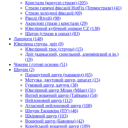
Кристали (конусні стрази)
(205)
Стрази гарячої фіксації HotFix (Термострази)
(41)
Стрази холодної фіксації
(69)
Ріволі (Rivoli)
(98)
Акрилові стрази і кристали
(29)
Ювелірний кубічний циркон CZ
(138)
Шатон (стрази в цапах)
(83)
Ланцюги
(148)
Ювелірна струна, дріт
(0)
Ювелірний трос (струна)
(15)
Дріт (каркасний, синельний, алюмінієвий и ін.)
(19)
Чокери і готові основи
(51)
Шнури
(2)
Парашутний шнур (паракорд)
(65)
Мотузка, джутовий шнур, шпагат
(15)
Гумовий шнур, каучук
(38)
Ювелірний шнур Мілан (Milan)
(31)
Витий вощений шнур (Тайвань)
(54)
Нейлоновий шнур
(112)
Атласний нейлоновий шнур
(108)
Шнури Екошкіра (ПУ)
(46)
Шкіряний шнур
(103)
Вощений шнур (Бавовна)
(42)
Корейський вощений шнур
(189)