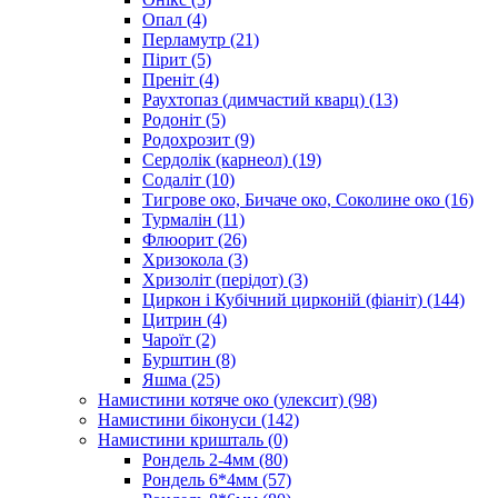
Опал
(4)
Перламутр
(21)
Пірит
(5)
Преніт
(4)
Раухтопаз (димчастий кварц)
(13)
Родоніт
(5)
Родохрозит
(9)
Сердолік (карнеол)
(19)
Содаліт
(10)
Тигрове око, Бичаче око, Соколине око
(16)
Турмалін
(11)
Флюорит
(26)
Хризокола
(3)
Хризоліт (перідот)
(3)
Циркон і Кубічний цирконій (фіаніт)
(144)
Цитрин
(4)
Чароїт
(2)
Бурштин
(8)
Яшма
(25)
Намистини котяче око (улексит)
(98)
Намистини біконуси
(142)
Намистини кришталь
(0)
Рондель 2-4мм
(80)
Рондель 6*4мм
(57)