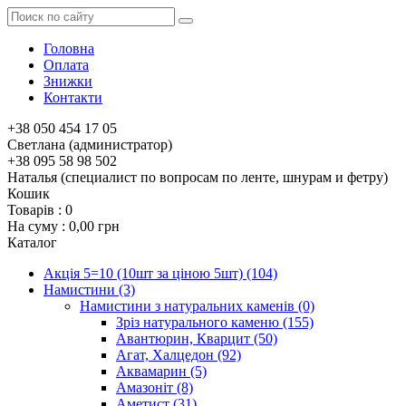
Головна
Оплата
Знижки
Контакти
+38 050 454 17 05
Светлана (администратор)
+38 095 58 98 502
Наталья (специалист по вопросам по ленте, шнурам и фетру)
Кошик
Товарів :
0
На суму :
0,00 грн
Каталог
Акція 5=10 (10шт за ціною 5шт)
(104)
Намистини
(3)
Намистини з натуральних каменів
(0)
Зріз натурального каменю
(155)
Авантюрин, Кварцит
(50)
Агат, Халцедон
(92)
Аквамарин
(5)
Амазоніт
(8)
Аметист
(31)