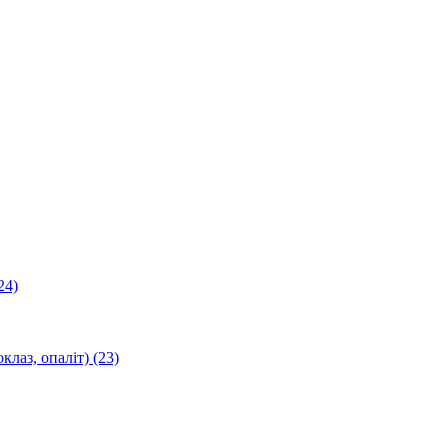
24)
оклаз, опаліт)
(23)