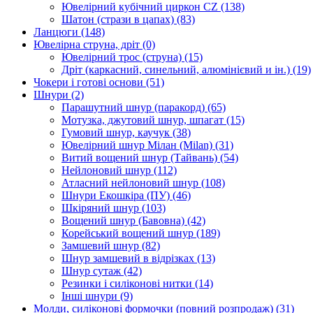
Ювелірний кубічний циркон CZ
(138)
Шатон (стрази в цапах)
(83)
Ланцюги
(148)
Ювелірна струна, дріт
(0)
Ювелірний трос (струна)
(15)
Дріт (каркасний, синельний, алюмінієвий и ін.)
(19)
Чокери і готові основи
(51)
Шнури
(2)
Парашутний шнур (паракорд)
(65)
Мотузка, джутовий шнур, шпагат
(15)
Гумовий шнур, каучук
(38)
Ювелірний шнур Мілан (Milan)
(31)
Витий вощений шнур (Тайвань)
(54)
Нейлоновий шнур
(112)
Атласний нейлоновий шнур
(108)
Шнури Екошкіра (ПУ)
(46)
Шкіряний шнур
(103)
Вощений шнур (Бавовна)
(42)
Корейський вощений шнур
(189)
Замшевий шнур
(82)
Шнур замшевий в відрізках
(13)
Шнур сутаж
(42)
Резинки і силіконові нитки
(14)
Інші шнури
(9)
Молди, силіконові формочки (повний розпродаж)
(31)