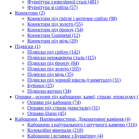
Фурнітура з ювелірної сталі
(481)
Фурнітура зі срібла
(57)
Конектори
(2)
Конектори під світле і античне срібло
(98)
Конектори під золото
(55)
Конектори під бронзу
(54)
Конектори Gunmetal
(12)
Конектори під мідь
(29)
Підвіски
(1)
Підвіски під срібло
(142)
Підвіски нержавіюча сталь
(115)
Підвіски під бронзу
(84)
Підвіски під золото
(105)
Підвіски під мідь
(35)
Підвіски під чорний нікель (ганметалл)
(31)
Бубонці
(25)
Підвіски-китиці
(34)
Оправи - основи під кабошони, камеї, стрази, епоксидку
(
Оправи під кабошон
(74)
Оправи під стрази (кристали)
(31)
Оправи-Цапи
(45)
Кабошони, Напівнамистини, Декоративне каміння
(4)
Кабошони з натурального і штучного каменю
(316)
Колекційні мінерали
(218)
Кабошони і вставки з Бурштину
(4)