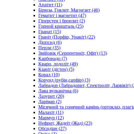
Апатит
(11)
Бірюза, Говлит, Магнезит
(46)
Гематит і магнетит
(47)
Гіперстен і бронзит
(2)
Горний кришталь
(25)
Гранат
(15)
Граніт (Порфір, Унакіт)
(22)
Діопсид
(6)
Перли
(35)
Змійовік (Серпентиніт, Офіт)
(13)
Карбонадо
(7)
Кварц, лодоліт
(49)
Кіаніт (дістен)
(5)
Корал
(10)
Корунд (рубін,сапфір)
(3)
Лабрадор (Лабрадорит, Спектроліт, Ларвікіт)
(
Лава вулканічна
(6)
Лазурит
(20)
Ларімар
(2)
Місячний та сонячний камінь (ортоклаз, плагі
Малахіт
(11)
Мармур
(12)
Нефрит, Жадеїт (Жад)
(23)
Обсидіан
(27)
Онікс
(3)