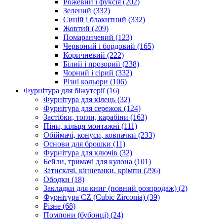
Рожевий і фуксія
(202)
Зелений
(332)
Синій і блакитний
(332)
Жовтий
(209)
Помаранчевий
(123)
Червоний і бордовий
(165)
Коричневий
(222)
Білий і прозорий
(238)
Чорний і сірий
(332)
Різні кольори
(106)
Фурнітура для біжутерії
(16)
Фурнітура для кілець
(32)
Фурнітура для сережок
(124)
Застібки, тогли, карабіни
(163)
Піни, кільця монтажні
(111)
Обіймачі, конуси, ковпачки
(233)
Основи для брошки
(11)
Фурнітура для ключів
(32)
Бейли, тримачі для кулона
(101)
Затискачі, кінцевики, крімпи
(296)
Ободки
(18)
Закладки для книг (повний розпродаж)
(2)
Фурнітура CZ (Cubic Zirconia)
(39)
Різне
(68)
Помпони (бубонці)
(24)