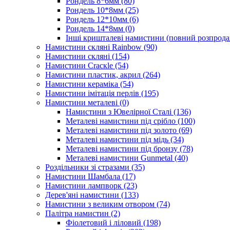
Рондель 8*6мм
(80)
Рондель 10*8мм
(25)
Рондель 12*10мм
(6)
Рондель 14*8мм
(0)
Інші кришталеві намистини (повний розпрод
Намистини скляні Rainbow
(90)
Намистини скляні
(154)
Намистини Cracкle
(54)
Намистини пластик, акрил
(264)
Намистини кераміка
(54)
Намистини імітація перлів
(195)
Намистини металеві
(0)
Намистини з Ювелірної Сталі
(136)
Металеві намистини під срібло
(100)
Металеві намистини під золото
(69)
Металеві намистини під мідь
(34)
Металеві намистини під бронзу
(78)
Металеві намистини Gunmetal
(40)
Роздільники зі стразами
(35)
Намистини Шамбала
(17)
Намистини лампворк
(23)
Дерев'яні намистини
(133)
Намистини з великим отвором
(74)
Палітра намистин
(2)
Фіолетовий і ліловий
(198)