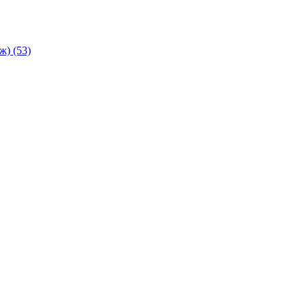
аж)
(53)