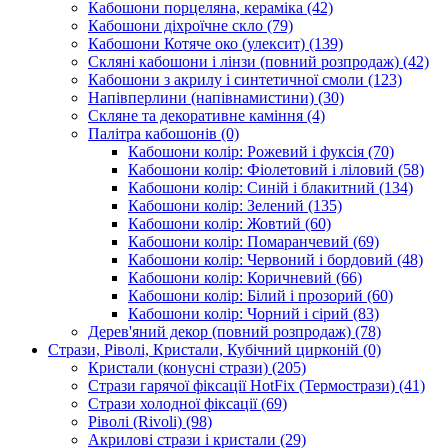
Кабошони порцеляна, кераміка
(42)
Кабошони діхроїчне скло
(79)
Кабошони Котяче око (улексит)
(139)
Скляні кабошони і лінзи (повний розпродаж)
(42)
Кабошони з акрилу і синтетичної смоли
(123)
Напівперлини (напівнамистини)
(30)
Скляне та декоративне каміння
(4)
Палітра кабошонів
(0)
Кабошони колір: Рожевий і фуксія
(70)
Кабошони колір: Фіолетовий і ліловий
(58)
Кабошони колір: Синій і блакитний
(134)
Кабошони колір: Зелений
(135)
Кабошони колір: Жовтий
(60)
Кабошони колір: Помаранчевий
(69)
Кабошони колір: Червоний і бордовий
(48)
Кабошони колір: Коричневий
(66)
Кабошони колір: Білий і прозорий
(60)
Кабошони колір: Чорний і сірий
(83)
Дерев'яний декор (повний розпродаж)
(78)
Стрази, Ріволі, Кристали, Кубічний цирконій
(0)
Кристали (конусні стрази)
(205)
Стрази гарячої фіксації HotFix (Термострази)
(41)
Стрази холодної фіксації
(69)
Ріволі (Rivoli)
(98)
Акрилові стрази і кристали
(29)