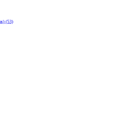
аж)
(53)