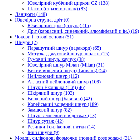
Ювелірний кубічний циркон CZ
(138)
Шатон (стрази в цапах)
(83)
Ланцюги
(148)
Ювелірна струна, дріт
(0)
Ювелірний трос (струна)
(15)
Дріт (каркасний, синельний, алюмінієвий и ін.)
(19)
Чокери і готові основи
(51)
Шнури
(2)
Парашутний шнур (паракорд)
(65)
Мотузка, джутовий шнур, шпагат
(15)
Гумовий шнур, каучук
(38)
Ювелірний шнур Мілан (Milan)
(31)
Витий вощений шнур (Тайвань)
(54)
Нейлоновий шнур
(112)
Атласний нейлоновий шнур
(108)
Шнури Екошкіра (ПУ)
(46)
Шкіряний шнур
(103)
Вощений шнур (Бавовна)
(42)
Корейський вощений шнур
(189)
Замшевий шнур
(82)
Шнур замшевий в відрізках
(13)
Шнур сутаж
(42)
Резинки і силіконові нитки
(14)
Інші шнури
(9)
Молди, силіконові формочки (повний розпродаж)
(31)