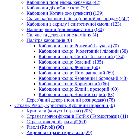
Кабошони порцеляна, кераміка
(42)
Кабошони діхроїчне скло
(79)
Кабошони Котяче око (улексит)
(139)
Скляні кабошони і лінзи (повний розпродаж)
(42)
Кабошони з акрилу і синтетичної смоли
(123)
Напівперлини (напівнамистини)
(30)
Скляне та декоративне каміння
(4)
Палітра кабошонів
(0)
Кабошони колір: Рожевий і фуксія
(70)
Кабошони колір: Фіолетовий і ліловий
(58)
Кабошони колір: Синій і блакитний
(134)
Кабошони колір: Зелений
(135)
Кабошони колір: Жовтий
(60)
Кабошони колір: Помаранчевий
(69)
Кабошони колір: Червоний і бордовий
(48)
Кабошони колір: Коричневий
(66)
Кабошони колір: Білий і прозорий
(60)
Кабошони колір: Чорний і сірий
(83)
Дерев'яний декор (повний розпродаж)
(78)
Стрази, Ріволі, Кристали, Кубічний цирконій
(0)
Кристали (конусні стрази)
(205)
Стрази гарячої фіксації HotFix (Термострази)
(41)
Стрази холодної фіксації
(69)
Ріволі (Rivoli)
(98)
Акрилові стрази і кристали
(29)