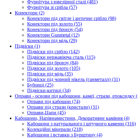
Фурнітура з ювелірної сталі
(481)
Фурнітура зі срібла
(57)
Конектори
(2)
Конектори під світле і античне срібло
(98)
Конектори під золото
(55)
Конектори під бронзу
(54)
Конектори Gunmetal
(12)
Конектори під мідь
(29)
Підвіски
(1)
Підвіски під срібло
(142)
Підвіски нержавіюча сталь
(115)
Підвіски під бронзу
(84)
Підвіски під золото
(105)
Підвіски під мідь
(35)
Підвіски під чорний нікель (ганметалл)
(31)
Бубонці
(25)
Підвіски-китиці
(34)
Оправи - основи під кабошони, камеї, стрази, епоксидку
(
Оправи під кабошон
(74)
Оправи під стрази (кристали)
(31)
Оправи-Цапи
(45)
Кабошони, Напівнамистини, Декоративне каміння
(4)
Кабошони з натурального і штучного каменю
(316)
Колекційні мінерали
(218)
Кабошони і вставки з Бурштину
(4)