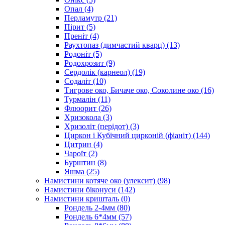
Опал
(4)
Перламутр
(21)
Пірит
(5)
Преніт
(4)
Раухтопаз (димчастий кварц)
(13)
Родоніт
(5)
Родохрозит
(9)
Сердолік (карнеол)
(19)
Содаліт
(10)
Тигрове око, Бичаче око, Соколине око
(16)
Турмалін
(11)
Флюорит
(26)
Хризокола
(3)
Хризоліт (перідот)
(3)
Циркон і Кубічний цирконій (фіаніт)
(144)
Цитрин
(4)
Чароїт
(2)
Бурштин
(8)
Яшма
(25)
Намистини котяче око (улексит)
(98)
Намистини біконуси
(142)
Намистини кришталь
(0)
Рондель 2-4мм
(80)
Рондель 6*4мм
(57)