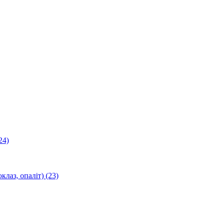
24)
оклаз, опаліт)
(23)