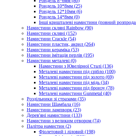
Рондель 8*6мм
(80)
Рондель 10*8мм
(25)
Рондель 12*10мм
(6)
Рондель 14*8мм
(0)
Інші кришталеві намистини (повний розпрод
Намистини скляні Rainbow
(90)
Намистини скляні
(152)
Намистини Cracкle
(54)
Намистини пластик, акрил
(264)
Намистини кераміка
(53)
Намистини імітація перлів
(195)
Намистини металеві
(0)
Намистини з Ювелірної Сталі
(136)
Металеві намистини під срібло
(100)
Металеві намистини під золото
(69)
Металеві намистини під мідь
(34)
Металеві намистини під бронзу
(78)
Металеві намистини Gunmetal
(40)
Роздільники зі стразами
(35)
Намистини Шамбала
(16)
Намистини лампворк
(23)
Дерев'яні намистини
(133)
Намистини з великим отвором
(74)
Палітра намистин
(2)
Фіолетовий і ліловий
(198)