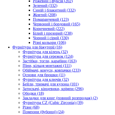
Рожевий і фуксія
(202)
Зелений
(332)
Синій і блакитний
(332)
Жовтий
(208)
Помаранчевий
(123)
Червоний і бордовий
(165)
Коричневий
(222)
Білий і прозорий
(238)
Чорний і сірий
(330)
Різні кольори
(106)
Фурнітура для біжутерії
(16)
Фурнітура для кілець
(32)
Фурнітура для сережок
(124)
Застібки, тогли, карабіни
(163)
Піни, кільця монтажні
(111)
Обіймачі, конуси, ковпачки
(233)
Основи для брошки
(11)
Фурнітура для ключів
(32)
Бейли, тримачі для кулона
(101)
Затискачі, кінцевики, крімпи
(296)
Ободки
(18)
Закладки для книг (повний розпродаж)
(2)
Фурнітура CZ (Cubic Zirconia)
(39)
Різне
(68)
Помпони (бубонці)
(24)