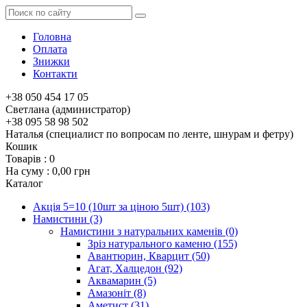
Головна
Оплата
Знижки
Контакти
+38 050 454 17 05
Светлана (администратор)
+38 095 58 98 502
Наталья (специалист по вопросам по ленте, шнурам и фетру)
Кошик
Товарів :
0
На суму :
0,00 грн
Каталог
Акція 5=10 (10шт за ціною 5шт)
(103)
Намистини
(3)
Намистини з натуральних каменів
(0)
Зріз натурального каменю
(155)
Авантюрин, Кварцит
(50)
Агат, Халцедон
(92)
Аквамарин
(5)
Амазоніт
(8)
Аметист
(31)