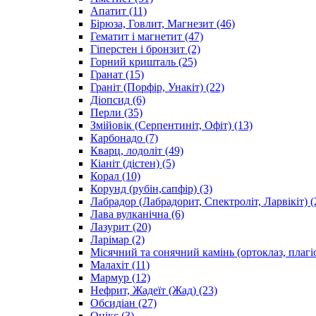
Апатит
(11)
Бірюза, Говлит, Магнезит
(46)
Гематит і магнетит
(47)
Гіперстен і бронзит
(2)
Горний кришталь
(25)
Гранат
(15)
Граніт (Порфір, Унакіт)
(22)
Діопсид
(6)
Перли
(35)
Змійовік (Серпентиніт, Офіт)
(13)
Карбонадо
(7)
Кварц, лодоліт
(49)
Кіаніт (дістен)
(5)
Корал
(10)
Корунд (рубін,сапфір)
(3)
Лабрадор (Лабрадорит, Спектроліт, Ларвікіт)
(
Лава вулканічна
(6)
Лазурит
(20)
Ларімар
(2)
Місячний та сонячний камінь (ортоклаз, плагі
Малахіт
(11)
Мармур
(12)
Нефрит, Жадеїт (Жад)
(23)
Обсидіан
(27)
Онікс
(3)