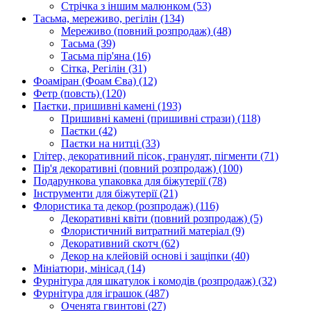
Стрічка з іншим малюнком
(53)
Тасьма, мереживо, регілін
(134)
Мереживо (повний розпродаж)
(48)
Тасьма
(39)
Тасьма пір'яна
(16)
Сітка, Регілін
(31)
Фоаміран (Фоам Єва)
(12)
Фетр (повсть)
(120)
Паєтки, пришивні камені
(193)
Пришивні камені (пришивні стрази)
(118)
Паєтки
(42)
Паєтки на нитці
(33)
Глітер, декоративний пісок, гранулят, пігменти
(71)
Пір'я декоративні (повний розпродаж)
(100)
Подарункова упаковка для біжутерії
(78)
Інструменти для біжутерії
(21)
Флористика та декор (розпродаж)
(116)
Декоративні квіти (повний розпродаж)
(5)
Флористичний витратний матеріал
(9)
Декоративний скотч
(62)
Декор на клейовій основі і защіпки
(40)
Мініатюри, мінісад
(14)
Фурнітура для шкатулок і комодів (розпродаж)
(32)
Фурнітура для іграшок
(487)
Оченята гвинтові
(27)