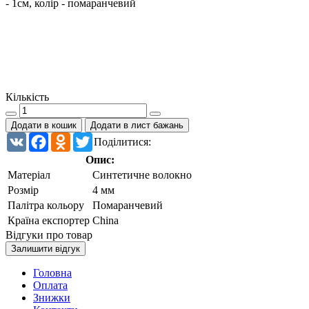
- 1см, колір - помаранчевий
Кількість
Додати в кошик
Додати в лист бажань
VK
Facebook
Odnoklassniki
Twitter
Поділитися:
Опис:
Матеріал
Синтетичне волокно
Розмір
4 мм
Палітра кольору
Помаранчевий
Країна експортер
China
Відгуки про товар
Залишити відгук
Головна
Оплата
Знижки