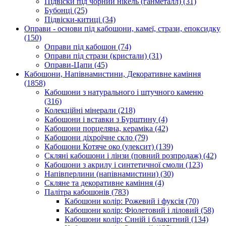
Підвіски під чорний нікель (ганметалл)
(31)
Бубонці
(25)
Підвіски-китиці
(34)
Оправи - основи під кабошони, камеї, стрази, епоксидку
(150)
Оправи під кабошон
(74)
Оправи під стрази (кристали)
(31)
Оправи-Цапи
(45)
Кабошони, Напівнамистини, Декоративне каміння
(1858)
Кабошони з натурального і штучного каменю
(316)
Колекційні мінерали
(218)
Кабошони і вставки з Бурштину
(4)
Кабошони порцеляна, кераміка
(42)
Кабошони діхроїчне скло
(79)
Кабошони Котяче око (улексит)
(139)
Скляні кабошони і лінзи (повний розпродаж)
(42)
Кабошони з акрилу і синтетичної смоли
(123)
Напівперлини (напівнамистини)
(30)
Скляне та декоративне каміння
(4)
Палітра кабошонів
(783)
Кабошони колір: Рожевий і фуксія
(70)
Кабошони колір: Фіолетовий і ліловий
(58)
Кабошони колір: Синій і блакитний
(134)