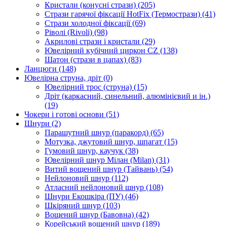
Кристали (конусні стрази)
(205)
Стрази гарячої фіксації HotFix (Термострази)
(41)
Стрази холодної фіксації
(69)
Ріволі (Rivoli)
(98)
Акрилові стрази і кристали
(29)
Ювелірний кубічний циркон CZ
(138)
Шатон (стрази в цапах)
(83)
Ланцюги
(148)
Ювелірна струна, дріт
(0)
Ювелірний трос (струна)
(15)
Дріт (каркасний, синельний, алюмінієвий и ін.)
(19)
Чокери і готові основи
(51)
Шнури
(2)
Парашутний шнур (паракорд)
(65)
Мотузка, джутовий шнур, шпагат
(15)
Гумовий шнур, каучук
(38)
Ювелірний шнур Мілан (Milan)
(31)
Витий вощений шнур (Тайвань)
(54)
Нейлоновий шнур
(112)
Атласний нейлоновий шнур
(108)
Шнури Екошкіра (ПУ)
(46)
Шкіряний шнур
(103)
Вощений шнур (Бавовна)
(42)
Корейський вощений шнур
(189)