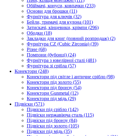
Піни, кільця монтажні
(111)
Обіймачі, конуси, ковпачки
(233)
Основи для брошки
(11)
Фурнітура для ключів
(32)
Бейли, тримачі для кулона
(101)
Затискачі, кінцевики, крімпи
(296)
Ободки
(18)
Закладки для книг (повний розпродаж)
(2)
Фурнітура CZ (Cubic Zirconia)
(39)
Різне
(68)
Помпони (бубонці)
(24)
Фурнітура з ювелірної сталі
(481)
Фурнітура зі срібла
(57)
Конектори
(248)
Конектори під світле і античне срібло
(98)
Конектори під золото
(55)
Конектори під бронзу
(54)
Конектори Gunmetal
(12)
Конектори під мідь
(29)
Підвіски
(571)
Підвіски під срібло
(142)
Підвіски нержавіюча сталь
(115)
Підвіски під бронзу
(84)
Підвіски під золото
(105)
Підвіски під мідь
(35)