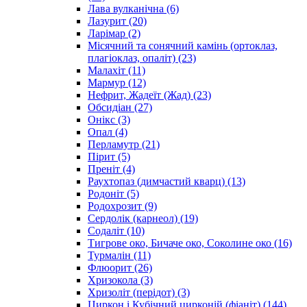
Лава вулканічна
(6)
Лазурит
(20)
Ларімар
(2)
Місячний та сонячний камінь (ортоклаз,
плагіоклаз, опаліт)
(23)
Малахіт
(11)
Мармур
(12)
Нефрит, Жадеїт (Жад)
(23)
Обсидіан
(27)
Онікс
(3)
Опал
(4)
Перламутр
(21)
Пірит
(5)
Преніт
(4)
Раухтопаз (димчастий кварц)
(13)
Родоніт
(5)
Родохрозит
(9)
Сердолік (карнеол)
(19)
Содаліт
(10)
Тигрове око, Бичаче око, Соколине око
(16)
Турмалін
(11)
Флюорит
(26)
Хризокола
(3)
Хризоліт (перідот)
(3)
Циркон і Кубічний цирконій (фіаніт)
(144)