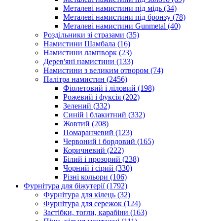
Металеві намистини під мідь
(34)
Металеві намистини під бронзу
(78)
Металеві намистини Gunmetal
(40)
Роздільники зі стразами
(35)
Намистини Шамбала
(16)
Намистини лампворк
(23)
Дерев'яні намистини
(133)
Намистини з великим отвором
(74)
Палітра намистин
(2456)
Фіолетовий і ліловий
(198)
Рожевий і фуксія
(202)
Зелений
(332)
Синій і блакитний
(332)
Жовтий
(208)
Помаранчевий
(123)
Червоний і бордовий
(165)
Коричневий
(222)
Білий і прозорий
(238)
Чорний і сірий
(330)
Різні кольори
(106)
Фурнітура для біжутерії
(1792)
Фурнітура для кілець
(32)
Фурнітура для сережок
(124)
Застібки, тогли, карабіни
(163)