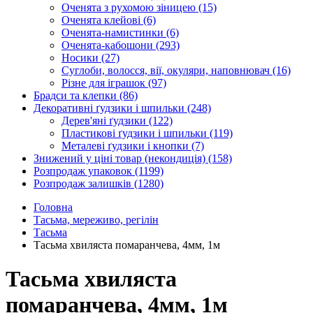
Оченята з рухомою зіницею
(15)
Оченята клейові
(6)
Оченята-намистинки
(6)
Оченята-кабошони
(293)
Носики
(27)
Суглоби, волосся, вії, окуляри, наповнювач
(16)
Різне для іграшок
(97)
Брадси та клепки
(86)
Декоративні ґудзики і шпильки
(248)
Дерев'яні ґудзики
(122)
Пластикові ґудзики і шпильки
(119)
Металеві ґудзики і кнопки
(7)
Знижений у ціні товар (некондиція)
(158)
Розпродаж упаковок
(1199)
Розпродаж залишків
(1280)
Головна
Тасьма, мереживо, регілін
Тасьма
Тасьма хвиляста помаранчева, 4мм, 1м
Тасьма хвиляста
помаранчева, 4мм, 1м