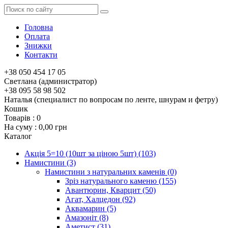
Головна
Оплата
Знижки
Контакти
+38 050 454 17 05
Светлана (администратор)
+38 095 58 98 502
Наталья (специалист по вопросам по ленте, шнурам и фетру)
Кошик
Товарів :
0
На суму :
0,00 грн
Каталог
Акція 5=10 (10шт за ціною 5шт)
(103)
Намистини
(3)
Намистини з натуральних каменів
(0)
Зріз натурального каменю
(155)
Авантюрин, Кварцит
(50)
Агат, Халцедон
(92)
Аквамарин
(5)
Амазоніт
(8)
Аметист
(31)