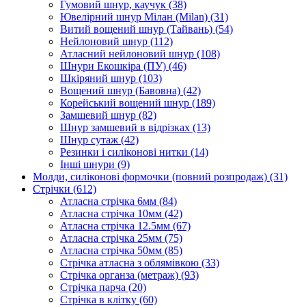
Гумовий шнур, каучук
(38)
Ювелірний шнур Мілан (Milan)
(31)
Витий вощений шнур (Тайвань)
(54)
Нейлоновий шнур
(112)
Атласний нейлоновий шнур
(108)
Шнури Екошкіра (ПУ)
(46)
Шкіряний шнур
(103)
Вощений шнур (Бавовна)
(42)
Корейський вощений шнур
(189)
Замшевий шнур
(82)
Шнур замшевий в відрізках
(13)
Шнур сутаж
(42)
Резинки і силіконові нитки
(14)
Інші шнури
(9)
Молди, силіконові формочки (повний розпродаж)
(31)
Стрічки
(612)
Атласна стрічка 6мм
(84)
Атласна стрічка 10мм
(42)
Атласна стрічка 12.5мм
(67)
Атласна стрічка 25мм
(75)
Атласна стрічка 50мм
(85)
Стрічка атласна з облямівкою
(33)
Стрічка органза (метраж)
(93)
Стрічка парча
(20)
Стрічка в клітку
(60)