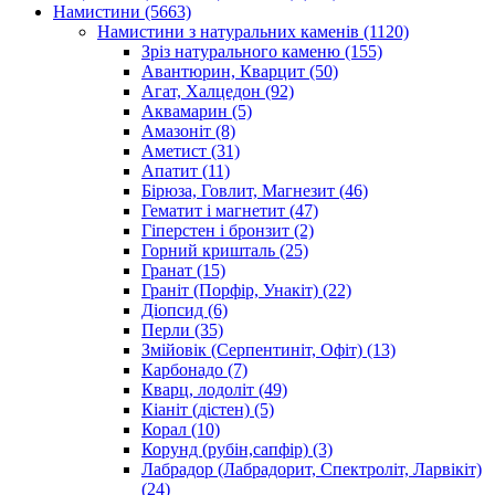
Намистини
(5663)
Намистини з натуральних каменів
(1120)
Зріз натурального каменю
(155)
Авантюрин, Кварцит
(50)
Агат, Халцедон
(92)
Аквамарин
(5)
Амазоніт
(8)
Аметист
(31)
Апатит
(11)
Бірюза, Говлит, Магнезит
(46)
Гематит і магнетит
(47)
Гіперстен і бронзит
(2)
Горний кришталь
(25)
Гранат
(15)
Граніт (Порфір, Унакіт)
(22)
Діопсид
(6)
Перли
(35)
Змійовік (Серпентиніт, Офіт)
(13)
Карбонадо
(7)
Кварц, лодоліт
(49)
Кіаніт (дістен)
(5)
Корал
(10)
Корунд (рубін,сапфір)
(3)
Лабрадор (Лабрадорит, Спектроліт, Ларвікіт)
(24)