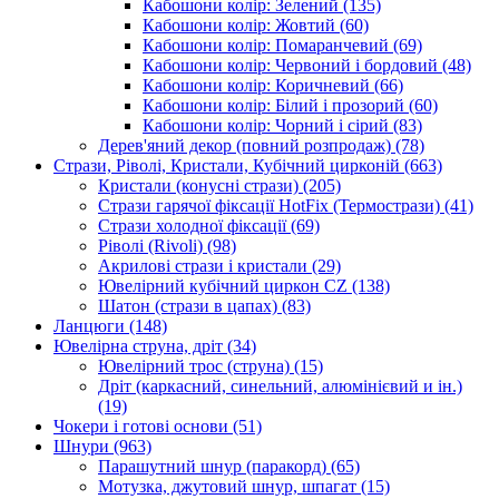
Кабошони колір: Зелений
(135)
Кабошони колір: Жовтий
(60)
Кабошони колір: Помаранчевий
(69)
Кабошони колір: Червоний і бордовий
(48)
Кабошони колір: Коричневий
(66)
Кабошони колір: Білий і прозорий
(60)
Кабошони колір: Чорний і сірий
(83)
Дерев'яний декор (повний розпродаж)
(78)
Стрази, Ріволі, Кристали, Кубічний цирконій
(663)
Кристали (конусні стрази)
(205)
Стрази гарячої фіксації HotFix (Термострази)
(41)
Стрази холодної фіксації
(69)
Ріволі (Rivoli)
(98)
Акрилові стрази і кристали
(29)
Ювелірний кубічний циркон CZ
(138)
Шатон (стрази в цапах)
(83)
Ланцюги
(148)
Ювелірна струна, дріт
(34)
Ювелірний трос (струна)
(15)
Дріт (каркасний, синельний, алюмінієвий и ін.)
(19)
Чокери і готові основи
(51)
Шнури
(963)
Парашутний шнур (паракорд)
(65)
Мотузка, джутовий шнур, шпагат
(15)