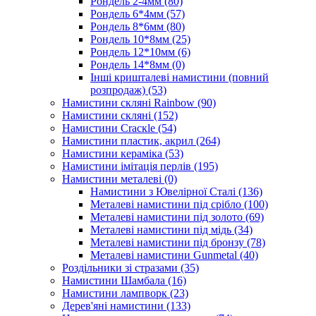
Рондель 2-4мм
(80)
Рондель 6*4мм
(57)
Рондель 8*6мм
(80)
Рондель 10*8мм
(25)
Рондель 12*10мм
(6)
Рондель 14*8мм
(0)
Інші кришталеві намистини (повний
розпродаж)
(53)
Намистини скляні Rainbow
(90)
Намистини скляні
(152)
Намистини Cracкle
(54)
Намистини пластик, акрил
(264)
Намистини кераміка
(53)
Намистини імітація перлів
(195)
Намистини металеві
(0)
Намистини з Ювелірної Сталі
(136)
Металеві намистини під срібло
(100)
Металеві намистини під золото
(69)
Металеві намистини під мідь
(34)
Металеві намистини під бронзу
(78)
Металеві намистини Gunmetal
(40)
Роздільники зі стразами
(35)
Намистини Шамбала
(16)
Намистини лампворк
(23)
Дерев'яні намистини
(133)