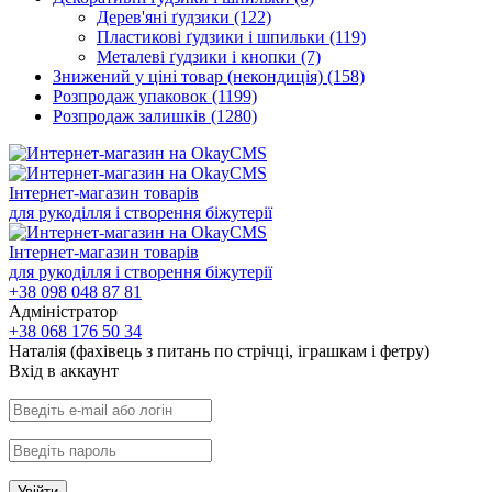
Дерев'яні ґудзики
(122)
Пластикові ґудзики і шпильки
(119)
Металеві ґудзики і кнопки
(7)
Знижений у ціні товар (некондиція)
(158)
Розпродаж упаковок
(1199)
Розпродаж залишків
(1280)
Інтернет-магазин товарів
для рукоділля і створення біжутерії
Інтернет-магазин товарів
для рукоділля і створення біжутерії
+38 098 048 87 81
Адміністратор
+38 068 176 50 34
Наталія (фахівець з питань по стрічці, іграшкам і фетру)
Вхiд в аккаунт
Увійти