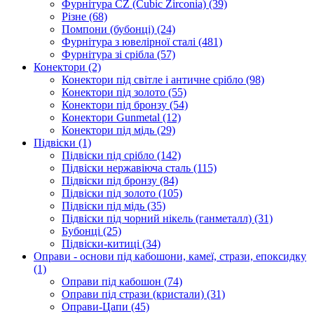
Фурнітура CZ (Cubic Zirconia)
(39)
Різне
(68)
Помпони (бубонці)
(24)
Фурнітура з ювелірної сталі
(481)
Фурнітура зі срібла
(57)
Конектори
(2)
Конектори під світле і античне срібло
(98)
Конектори під золото
(55)
Конектори під бронзу
(54)
Конектори Gunmetal
(12)
Конектори під мідь
(29)
Підвіски
(1)
Підвіски під срібло
(142)
Підвіски нержавіюча сталь
(115)
Підвіски під бронзу
(84)
Підвіски під золото
(105)
Підвіски під мідь
(35)
Підвіски під чорний нікель (ганметалл)
(31)
Бубонці
(25)
Підвіски-китиці
(34)
Оправи - основи під кабошони, камеї, стрази, епоксидку
(1)
Оправи під кабошон
(74)
Оправи під стрази (кристали)
(31)
Оправи-Цапи
(45)