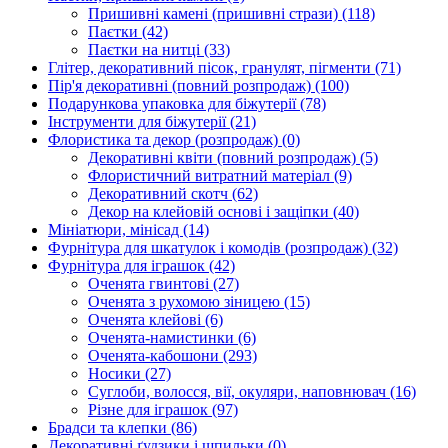
Пришивні камені (пришивні стрази)
(118)
Паєтки
(42)
Паєтки на нитці
(33)
Глітер, декоративний пісок, гранулят, пігменти
(71)
Пір'я декоративні (повний розпродаж)
(100)
Подарункова упаковка для біжутерії
(78)
Інструменти для біжутерії
(21)
Флористика та декор (розпродаж)
(0)
Декоративні квіти (повний розпродаж)
(5)
Флористичний витратний матеріал
(9)
Декоративний скотч
(62)
Декор на клейовій основі і защіпки
(40)
Мініатюри, мінісад
(14)
Фурнітура для шкатулок і комодів (розпродаж)
(32)
Фурнітура для іграшок
(42)
Оченята гвинтові
(27)
Оченята з рухомою зіницею
(15)
Оченята клейові
(6)
Оченята-намистинки
(6)
Оченята-кабошони
(293)
Носики
(27)
Суглоби, волосся, вії, окуляри, наповнювач
(16)
Різне для іграшок
(97)
Брадси та клепки
(86)
Декоративні ґудзики і шпильки
(0)