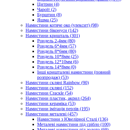
Цитрин
(4)
Чароїт
(2)
Бурштин
(8)
Яшма
(25)
Намистини котяче око (улексит)
(98)
Намистини біконуси
(142)
Намистини кришталь
(301)
Рондель 2-4мм
(80)
Рондель 6*4мм
(57)
Рондель 8*6мм
(80)
Рондель 10*8мм
(25)
Рондель 12*10мм
(6)
Рондель 14*8мм
(0)
Інші кришталеві намистини (повний
розпродаж)
(53)
Намистини скляні Rainbow
(90)
Намистини скляні
(152)
Намистини Cracкle
(54)
Намистини пластик, акрил
(264)
Намистини кераміка
(53)
Намистини імітація перлів
(195)
Намистини металеві
(457)
Намистини з Ювелірної Сталі
(136)
Металеві намистини під срібло
(100)
Металеві намистини під золото
(69)