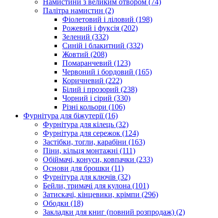
Намистини з великим отвором
(74)
Палітра намистин
(2)
Фіолетовий і ліловий
(198)
Рожевий і фуксія
(202)
Зелений
(332)
Синій і блакитний
(332)
Жовтий
(208)
Помаранчевий
(123)
Червоний і бордовий
(165)
Коричневий
(222)
Білий і прозорий
(238)
Чорний і сірий
(330)
Різні кольори
(106)
Фурнітура для біжутерії
(16)
Фурнітура для кілець
(32)
Фурнітура для сережок
(124)
Застібки, тогли, карабіни
(163)
Піни, кільця монтажні
(111)
Обіймачі, конуси, ковпачки
(233)
Основи для брошки
(11)
Фурнітура для ключів
(32)
Бейли, тримачі для кулона
(101)
Затискачі, кінцевики, крімпи
(296)
Ободки
(18)
Закладки для книг (повний розпродаж)
(2)