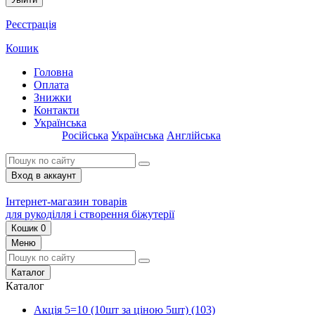
Реєстрація
Кошик
Головна
Оплата
Знижки
Контакти
Українська
Російська
Українська
Англійська
Вход в аккаунт
Інтернет-магазин товарів
для рукоділля і створення біжутерії
Кошик
0
Меню
Каталог
Каталог
Акція 5=10 (10шт за ціною 5шт)
(103)