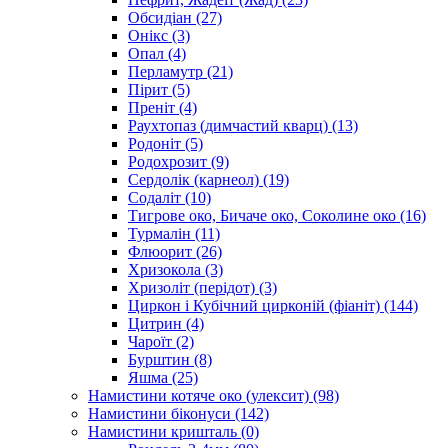
Обсидіан
(27)
Онікс
(3)
Опал
(4)
Перламутр
(21)
Пірит
(5)
Преніт
(4)
Раухтопаз (димчастий кварц)
(13)
Родоніт
(5)
Родохрозит
(9)
Сердолік (карнеол)
(19)
Содаліт
(10)
Тигрове око, Бичаче око, Соколине око
(16)
Турмалін
(11)
Флюорит
(26)
Хризокола
(3)
Хризоліт (перідот)
(3)
Циркон і Кубічний цирконій (фіаніт)
(144)
Цитрин
(4)
Чароїт
(2)
Бурштин
(8)
Яшма
(25)
Намистини котяче око (улексит)
(98)
Намистини біконуси
(142)
Намистини кришталь
(0)