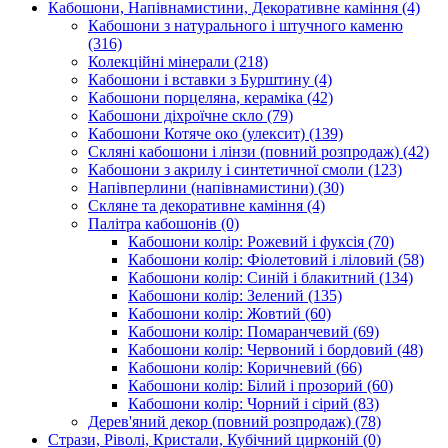
Кабошони, Напівнамистини, Декоративне каміння
(4)
Кабошони з натурального і штучного каменю
(316)
Колекційні мінерали
(218)
Кабошони і вставки з Бурштину
(4)
Кабошони порцеляна, кераміка
(42)
Кабошони діхроїчне скло
(79)
Кабошони Котяче око (улексит)
(139)
Скляні кабошони і лінзи (повний розпродаж)
(42)
Кабошони з акрилу і синтетичної смоли
(123)
Напівперлини (напівнамистини)
(30)
Скляне та декоративне каміння
(4)
Палітра кабошонів
(0)
Кабошони колір: Рожевий і фуксія
(70)
Кабошони колір: Фіолетовий і ліловий
(58)
Кабошони колір: Синій і блакитний
(134)
Кабошони колір: Зелений
(135)
Кабошони колір: Жовтий
(60)
Кабошони колір: Помаранчевий
(69)
Кабошони колір: Червоний і бордовий
(48)
Кабошони колір: Коричневий
(66)
Кабошони колір: Білий і прозорий
(60)
Кабошони колір: Чорний і сірий
(83)
Дерев'яний декор (повний розпродаж)
(78)
Стрази, Ріволі, Кристали, Кубічний цирконій
(0)