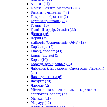
Апатит
(11)
Бірюза, Говлит, Магнезит
(46)
Гематит і магнетит
(47)
Гіперстен і бронзит
(2)
Горний кришталь
(25)
Гранат
(15)
Граніт (Порфір, Унакіт)
(22)
Діопсид
(6)
Перли
(35)
Змійовік (Серпентиніт, Офіт)
(13)
Карбонадо
(7)
Кварц, лодоліт
(49)
Кіаніт (дістен)
(5)
Корал
(10)
Корунд (рубін,сапфір)
(3)
Лабрадор (Лабрадорит, Спектроліт, Ларвікіт)
(24)
Лава вулканічна
(6)
Лазурит
(20)
Ларімар
(2)
Місячний та сонячний камінь (ортоклаз,
плагіоклаз, опаліт)
(23)
Малахіт
(11)
Мармур
(12)
Нефрит, Жадеїт (Жад)
(23)