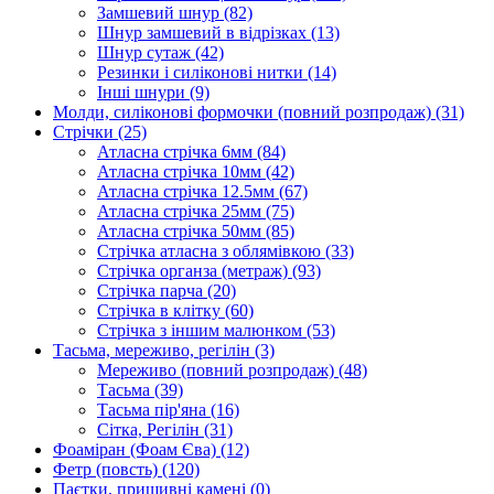
Замшевий шнур
(82)
Шнур замшевий в відрізках
(13)
Шнур сутаж
(42)
Резинки і силіконові нитки
(14)
Інші шнури
(9)
Молди, силіконові формочки (повний розпродаж)
(31)
Стрічки
(25)
Атласна стрічка 6мм
(84)
Атласна стрічка 10мм
(42)
Атласна стрічка 12.5мм
(67)
Атласна стрічка 25мм
(75)
Атласна стрічка 50мм
(85)
Стрічка атласна з облямівкою
(33)
Стрічка органза (метраж)
(93)
Стрічка парча
(20)
Стрічка в клітку
(60)
Стрічка з іншим малюнком
(53)
Тасьма, мереживо, регілін
(3)
Мереживо (повний розпродаж)
(48)
Тасьма
(39)
Тасьма пір'яна
(16)
Сітка, Регілін
(31)
Фоаміран (Фоам Єва)
(12)
Фетр (повсть)
(120)
Паєтки, пришивні камені
(0)