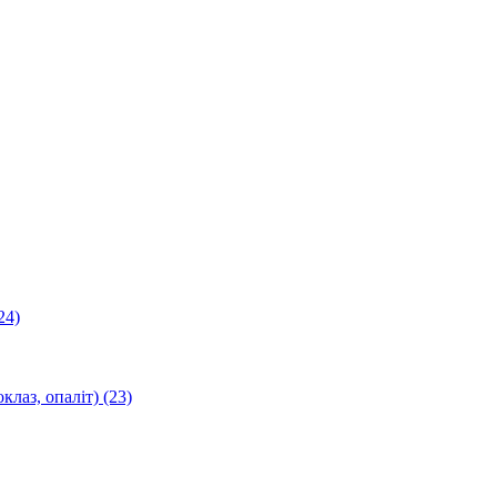
24)
оклаз, опаліт)
(23)