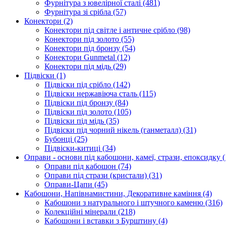
Фурнітура з ювелірної сталі
(481)
Фурнітура зі срібла
(57)
Конектори
(2)
Конектори під світле і античне срібло
(98)
Конектори під золото
(55)
Конектори під бронзу
(54)
Конектори Gunmetal
(12)
Конектори під мідь
(29)
Підвіски
(1)
Підвіски під срібло
(142)
Підвіски нержавіюча сталь
(115)
Підвіски під бронзу
(84)
Підвіски під золото
(105)
Підвіски під мідь
(35)
Підвіски під чорний нікель (ганметалл)
(31)
Бубонці
(25)
Підвіски-китиці
(34)
Оправи - основи під кабошони, камеї, стрази, епоксидку
(
Оправи під кабошон
(74)
Оправи під стрази (кристали)
(31)
Оправи-Цапи
(45)
Кабошони, Напівнамистини, Декоративне каміння
(4)
Кабошони з натурального і штучного каменю
(316)
Колекційні мінерали
(218)
Кабошони і вставки з Бурштину
(4)