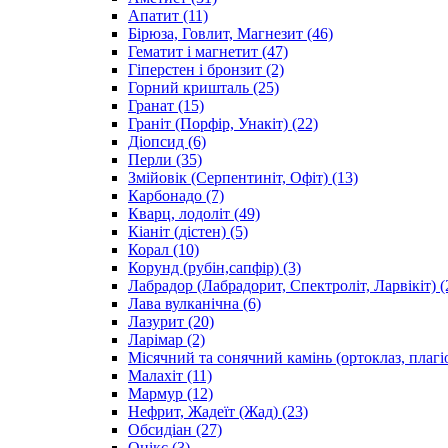
Апатит
(11)
Бірюза, Говлит, Магнезит
(46)
Гематит і магнетит
(47)
Гіперстен і бронзит
(2)
Горний кришталь
(25)
Гранат
(15)
Граніт (Порфір, Унакіт)
(22)
Діопсид
(6)
Перли
(35)
Змійовік (Серпентиніт, Офіт)
(13)
Карбонадо
(7)
Кварц, лодоліт
(49)
Кіаніт (дістен)
(5)
Корал
(10)
Корунд (рубін,сапфір)
(3)
Лабрадор (Лабрадорит, Спектроліт, Ларвікіт)
(
Лава вулканічна
(6)
Лазурит
(20)
Ларімар
(2)
Місячний та сонячний камінь (ортоклаз, плагі
Малахіт
(11)
Мармур
(12)
Нефрит, Жадеїт (Жад)
(23)
Обсидіан
(27)
Онікс
(3)