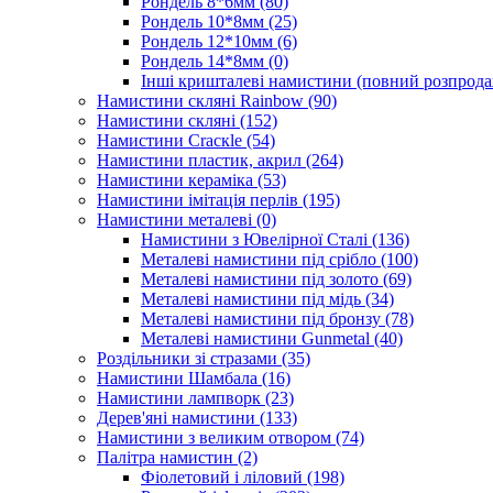
Рондель 8*6мм
(80)
Рондель 10*8мм
(25)
Рондель 12*10мм
(6)
Рондель 14*8мм
(0)
Інші кришталеві намистини (повний розпрод
Намистини скляні Rainbow
(90)
Намистини скляні
(152)
Намистини Cracкle
(54)
Намистини пластик, акрил
(264)
Намистини кераміка
(53)
Намистини імітація перлів
(195)
Намистини металеві
(0)
Намистини з Ювелірної Сталі
(136)
Металеві намистини під срібло
(100)
Металеві намистини під золото
(69)
Металеві намистини під мідь
(34)
Металеві намистини під бронзу
(78)
Металеві намистини Gunmetal
(40)
Роздільники зі стразами
(35)
Намистини Шамбала
(16)
Намистини лампворк
(23)
Дерев'яні намистини
(133)
Намистини з великим отвором
(74)
Палітра намистин
(2)
Фіолетовий і ліловий
(198)