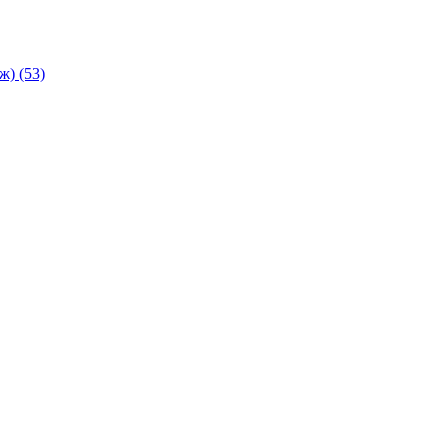
аж)
(53)