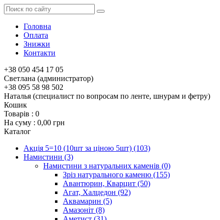
Головна
Оплата
Знижки
Контакти
+38 050 454 17 05
Светлана (администратор)
+38 095 58 98 502
Наталья (специалист по вопросам по ленте, шнурам и фетру)
Кошик
Товарів :
0
На суму :
0,00 грн
Каталог
Акція 5=10 (10шт за ціною 5шт)
(103)
Намистини
(3)
Намистини з натуральних каменів
(0)
Зріз натурального каменю
(155)
Авантюрин, Кварцит
(50)
Агат, Халцедон
(92)
Аквамарин
(5)
Амазоніт
(8)
Аметист
(31)