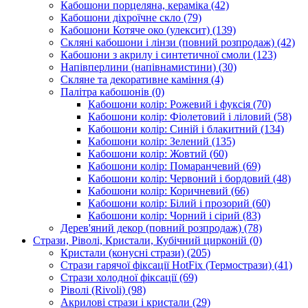
Кабошони порцеляна, кераміка
(42)
Кабошони діхроїчне скло
(79)
Кабошони Котяче око (улексит)
(139)
Скляні кабошони і лінзи (повний розпродаж)
(42)
Кабошони з акрилу і синтетичної смоли
(123)
Напівперлини (напівнамистини)
(30)
Скляне та декоративне каміння
(4)
Палітра кабошонів
(0)
Кабошони колір: Рожевий і фуксія
(70)
Кабошони колір: Фіолетовий і ліловий
(58)
Кабошони колір: Синій і блакитний
(134)
Кабошони колір: Зелений
(135)
Кабошони колір: Жовтий
(60)
Кабошони колір: Помаранчевий
(69)
Кабошони колір: Червоний і бордовий
(48)
Кабошони колір: Коричневий
(66)
Кабошони колір: Білий і прозорий
(60)
Кабошони колір: Чорний і сірий
(83)
Дерев'яний декор (повний розпродаж)
(78)
Стрази, Ріволі, Кристали, Кубічний цирконій
(0)
Кристали (конусні стрази)
(205)
Стрази гарячої фіксації HotFix (Термострази)
(41)
Стрази холодної фіксації
(69)
Ріволі (Rivoli)
(98)
Акрилові стрази і кристали
(29)