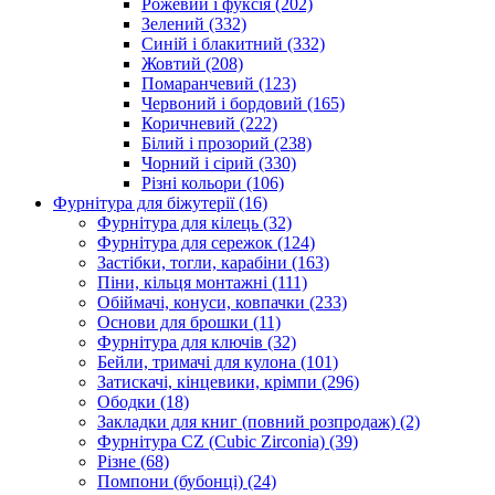
Рожевий і фуксія
(202)
Зелений
(332)
Синій і блакитний
(332)
Жовтий
(208)
Помаранчевий
(123)
Червоний і бордовий
(165)
Коричневий
(222)
Білий і прозорий
(238)
Чорний і сірий
(330)
Різні кольори
(106)
Фурнітура для біжутерії
(16)
Фурнітура для кілець
(32)
Фурнітура для сережок
(124)
Застібки, тогли, карабіни
(163)
Піни, кільця монтажні
(111)
Обіймачі, конуси, ковпачки
(233)
Основи для брошки
(11)
Фурнітура для ключів
(32)
Бейли, тримачі для кулона
(101)
Затискачі, кінцевики, крімпи
(296)
Ободки
(18)
Закладки для книг (повний розпродаж)
(2)
Фурнітура CZ (Cubic Zirconia)
(39)
Різне
(68)
Помпони (бубонці)
(24)