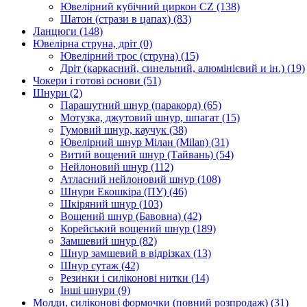
Ювелірний кубічний циркон CZ
(138)
Шатон (стрази в цапах)
(83)
Ланцюги
(148)
Ювелірна струна, дріт
(0)
Ювелірний трос (струна)
(15)
Дріт (каркасний, синельний, алюмінієвий и ін.)
(19)
Чокери і готові основи
(51)
Шнури
(2)
Парашутний шнур (паракорд)
(65)
Мотузка, джутовий шнур, шпагат
(15)
Гумовий шнур, каучук
(38)
Ювелірний шнур Мілан (Milan)
(31)
Витий вощений шнур (Тайвань)
(54)
Нейлоновий шнур
(112)
Атласний нейлоновий шнур
(108)
Шнури Екошкіра (ПУ)
(46)
Шкіряний шнур
(103)
Вощений шнур (Бавовна)
(42)
Корейський вощений шнур
(189)
Замшевий шнур
(82)
Шнур замшевий в відрізках
(13)
Шнур сутаж
(42)
Резинки і силіконові нитки
(14)
Інші шнури
(9)
Молди, силіконові формочки (повний розпродаж)
(31)