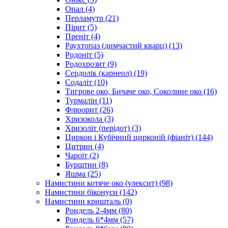
Опал
(4)
Перламутр
(21)
Пірит
(5)
Преніт
(4)
Раухтопаз (димчастий кварц)
(13)
Родоніт
(5)
Родохрозит
(9)
Сердолік (карнеол)
(19)
Содаліт
(10)
Тигрове око, Бичаче око, Соколине око
(16)
Турмалін
(11)
Флюорит
(26)
Хризокола
(3)
Хризоліт (перідот)
(3)
Циркон і Кубічний цирконій (фіаніт)
(144)
Цитрин
(4)
Чароїт
(2)
Бурштин
(8)
Яшма
(25)
Намистини котяче око (улексит)
(98)
Намистини біконуси
(142)
Намистини кришталь
(0)
Рондель 2-4мм
(80)
Рондель 6*4мм
(57)