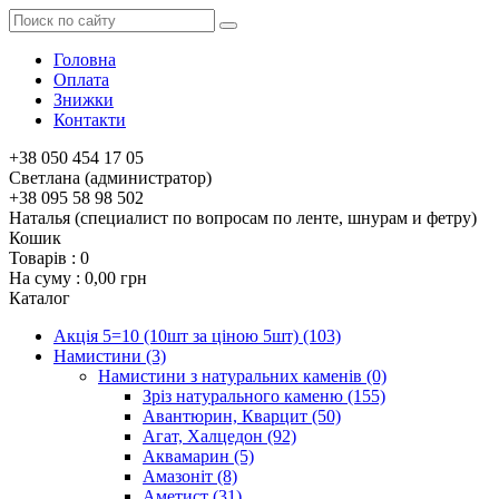
Головна
Оплата
Знижки
Контакти
+38 050 454 17 05
Светлана (администратор)
+38 095 58 98 502
Наталья (специалист по вопросам по ленте, шнурам и фетру)
Кошик
Товарів :
0
На суму :
0,00 грн
Каталог
Акція 5=10 (10шт за ціною 5шт)
(103)
Намистини
(3)
Намистини з натуральних каменів
(0)
Зріз натурального каменю
(155)
Авантюрин, Кварцит
(50)
Агат, Халцедон
(92)
Аквамарин
(5)
Амазоніт
(8)
Аметист
(31)