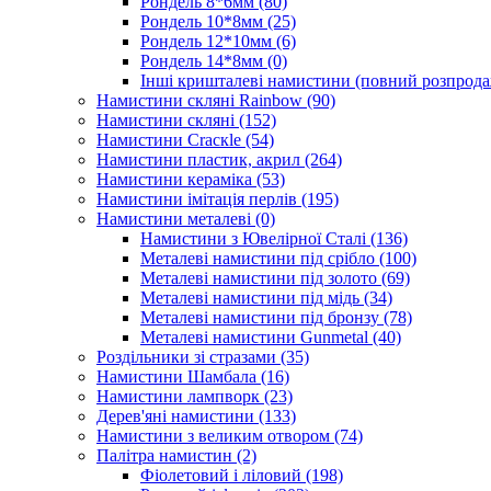
Рондель 8*6мм
(80)
Рондель 10*8мм
(25)
Рондель 12*10мм
(6)
Рондель 14*8мм
(0)
Інші кришталеві намистини (повний розпрод
Намистини скляні Rainbow
(90)
Намистини скляні
(152)
Намистини Cracкle
(54)
Намистини пластик, акрил
(264)
Намистини кераміка
(53)
Намистини імітація перлів
(195)
Намистини металеві
(0)
Намистини з Ювелірної Сталі
(136)
Металеві намистини під срібло
(100)
Металеві намистини під золото
(69)
Металеві намистини під мідь
(34)
Металеві намистини під бронзу
(78)
Металеві намистини Gunmetal
(40)
Роздільники зі стразами
(35)
Намистини Шамбала
(16)
Намистини лампворк
(23)
Дерев'яні намистини
(133)
Намистини з великим отвором
(74)
Палітра намистин
(2)
Фіолетовий і ліловий
(198)