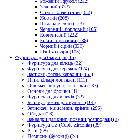
Рожевий і фуксія
(202)
Зелений
(332)
Синій і блакитний
(332)
Жовтий
(208)
Помаранчевий
(123)
Червоний і бордовий
(165)
Коричневий
(222)
Білий і прозорий
(238)
Чорний і сірий
(330)
Різні кольори
(106)
Фурнітура для біжутерії
(16)
Фурнітура для кілець
(32)
Фурнітура для сережок
(124)
Застібки, тогли, карабіни
(163)
Піни, кільця монтажні
(111)
Обіймачі, конуси, ковпачки
(233)
Основи для брошки
(11)
Фурнітура для ключів
(32)
Бейли, тримачі для кулона
(101)
Затискачі, кінцевики, крімпи
(296)
Ободки
(18)
Закладки для книг (повний розпродаж)
(2)
Фурнітура CZ (Cubic Zirconia)
(39)
Різне
(68)
Помпони (бубонці)
(24)