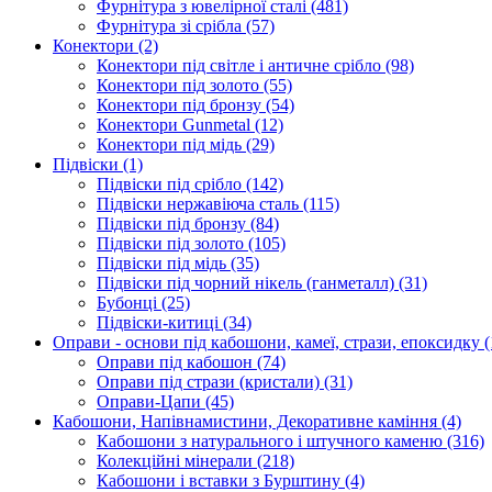
Фурнітура з ювелірної сталі
(481)
Фурнітура зі срібла
(57)
Конектори
(2)
Конектори під світле і античне срібло
(98)
Конектори під золото
(55)
Конектори під бронзу
(54)
Конектори Gunmetal
(12)
Конектори під мідь
(29)
Підвіски
(1)
Підвіски під срібло
(142)
Підвіски нержавіюча сталь
(115)
Підвіски під бронзу
(84)
Підвіски під золото
(105)
Підвіски під мідь
(35)
Підвіски під чорний нікель (ганметалл)
(31)
Бубонці
(25)
Підвіски-китиці
(34)
Оправи - основи під кабошони, камеї, стрази, епоксидку
(
Оправи під кабошон
(74)
Оправи під стрази (кристали)
(31)
Оправи-Цапи
(45)
Кабошони, Напівнамистини, Декоративне каміння
(4)
Кабошони з натурального і штучного каменю
(316)
Колекційні мінерали
(218)
Кабошони і вставки з Бурштину
(4)