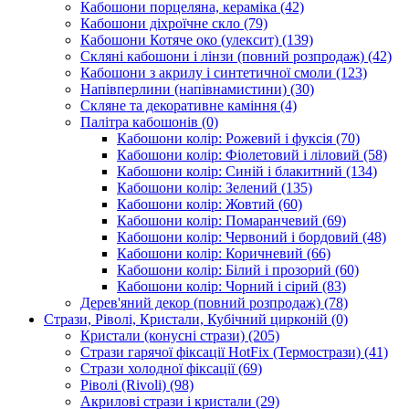
Кабошони порцеляна, кераміка
(42)
Кабошони діхроїчне скло
(79)
Кабошони Котяче око (улексит)
(139)
Скляні кабошони і лінзи (повний розпродаж)
(42)
Кабошони з акрилу і синтетичної смоли
(123)
Напівперлини (напівнамистини)
(30)
Скляне та декоративне каміння
(4)
Палітра кабошонів
(0)
Кабошони колір: Рожевий і фуксія
(70)
Кабошони колір: Фіолетовий і ліловий
(58)
Кабошони колір: Синій і блакитний
(134)
Кабошони колір: Зелений
(135)
Кабошони колір: Жовтий
(60)
Кабошони колір: Помаранчевий
(69)
Кабошони колір: Червоний і бордовий
(48)
Кабошони колір: Коричневий
(66)
Кабошони колір: Білий і прозорий
(60)
Кабошони колір: Чорний і сірий
(83)
Дерев'яний декор (повний розпродаж)
(78)
Стрази, Ріволі, Кристали, Кубічний цирконій
(0)
Кристали (конусні стрази)
(205)
Стрази гарячої фіксації HotFix (Термострази)
(41)
Стрази холодної фіксації
(69)
Ріволі (Rivoli)
(98)
Акрилові стрази і кристали
(29)