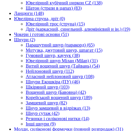
Ювелірний кубічний циркон CZ
(138)
Шатон (стрази в цапах)
(83)
Ланцюги
(148)
Ювелірна струна, дріт
(0)
Ювелірний трос (струна)
(15)
Дріт (каркасний, синельний, алюмінієвий и ін.)
(19)
Чокери і готові основи
(51)
Шнури
(2)
Парашутний шнур (паракорд)
(65)
Мотузка, джутовий шнур, шпагат
(15)
Гумовий шнур, каучук
(38)
Ювелірний шнур Мілан (Milan)
(31)
Витий вощений шнур (Тайвань)
(54)
Нейлоновий шнур
(112)
Атласний нейлоновий шнур
(108)
Шнури Екошкіра (ПУ)
(46)
Шкіряний шнур
(103)
Вощений шнур (Бавовна)
(42)
Корейський вощений шнур
(189)
Замшевий шнур
(82)
Шнур замшевий в відрізках
(13)
Шнур сутаж
(42)
Резинки і силіконові нитки
(14)
Інші шнури
(9)
Молди, силіконові формочки (повний розпродаж)
(31)