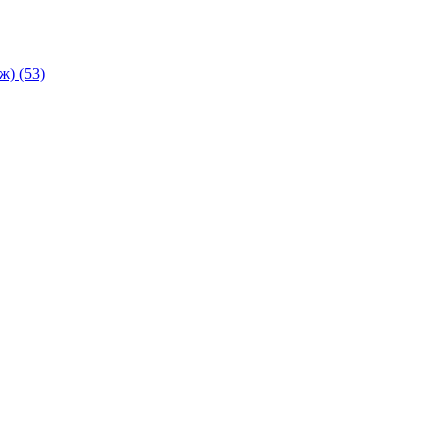
аж)
(53)