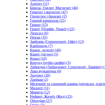
Апатит
(11)
Бірюза, Говлит, Магнезит
(46)
Гематит і магнетит
(47)
Гіперстен і бронзит
(2)
Горний кришталь
(25)
Гранат
(15)
Граніт (Порфір, Унакіт)
(22)
Діопсид
(6)
Перли
(35)
Змійовік (Серпентиніт, Офіт)
(13)
Карбонадо
(7)
Кварц, лодоліт
(49)
Кіаніт (дістен)
(5)
Корал
(10)
Корунд (рубін,сапфір)
(3)
Лабрадор (Лабрадорит, Спектроліт, Ларвікіт)
(
Лава вулканічна
(6)
Лазурит
(20)
Ларімар
(2)
Місячний та сонячний камінь (ортоклаз, плагі
Малахіт
(11)
Мармур
(12)
Нефрит, Жадеїт (Жад)
(23)
Обсидіан
(27)
Онікс
(3)