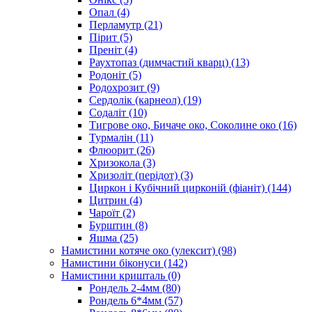
Опал
(4)
Перламутр
(21)
Пірит
(5)
Преніт
(4)
Раухтопаз (димчастий кварц)
(13)
Родоніт
(5)
Родохрозит
(9)
Сердолік (карнеол)
(19)
Содаліт
(10)
Тигрове око, Бичаче око, Соколине око
(16)
Турмалін
(11)
Флюорит
(26)
Хризокола
(3)
Хризоліт (перідот)
(3)
Циркон і Кубічний цирконій (фіаніт)
(144)
Цитрин
(4)
Чароїт
(2)
Бурштин
(8)
Яшма
(25)
Намистини котяче око (улексит)
(98)
Намистини біконуси
(142)
Намистини кришталь
(0)
Рондель 2-4мм
(80)
Рондель 6*4мм
(57)