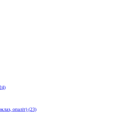
24)
оклаз, опаліт)
(23)