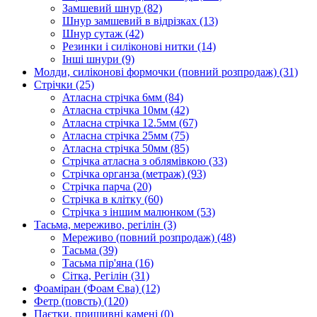
Замшевий шнур
(82)
Шнур замшевий в відрізках
(13)
Шнур сутаж
(42)
Резинки і силіконові нитки
(14)
Інші шнури
(9)
Молди, силіконові формочки (повний розпродаж)
(31)
Стрічки
(25)
Атласна стрічка 6мм
(84)
Атласна стрічка 10мм
(42)
Атласна стрічка 12.5мм
(67)
Атласна стрічка 25мм
(75)
Атласна стрічка 50мм
(85)
Стрічка атласна з облямівкою
(33)
Стрічка органза (метраж)
(93)
Стрічка парча
(20)
Стрічка в клітку
(60)
Стрічка з іншим малюнком
(53)
Тасьма, мереживо, регілін
(3)
Мереживо (повний розпродаж)
(48)
Тасьма
(39)
Тасьма пір'яна
(16)
Сітка, Регілін
(31)
Фоаміран (Фоам Єва)
(12)
Фетр (повсть)
(120)
Паєтки, пришивні камені
(0)