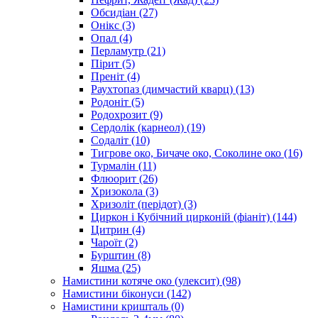
Обсидіан
(27)
Онікс
(3)
Опал
(4)
Перламутр
(21)
Пірит
(5)
Преніт
(4)
Раухтопаз (димчастий кварц)
(13)
Родоніт
(5)
Родохрозит
(9)
Сердолік (карнеол)
(19)
Содаліт
(10)
Тигрове око, Бичаче око, Соколине око
(16)
Турмалін
(11)
Флюорит
(26)
Хризокола
(3)
Хризоліт (перідот)
(3)
Циркон і Кубічний цирконій (фіаніт)
(144)
Цитрин
(4)
Чароїт
(2)
Бурштин
(8)
Яшма
(25)
Намистини котяче око (улексит)
(98)
Намистини біконуси
(142)
Намистини кришталь
(0)