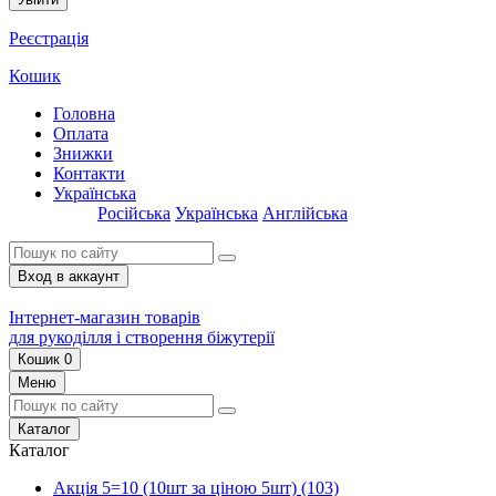
Реєстрація
Кошик
Головна
Оплата
Знижки
Контакти
Українська
Російська
Українська
Англійська
Вход в аккаунт
Інтернет-магазин товарів
для рукоділля і створення біжутерії
Кошик
0
Меню
Каталог
Каталог
Акція 5=10 (10шт за ціною 5шт)
(103)