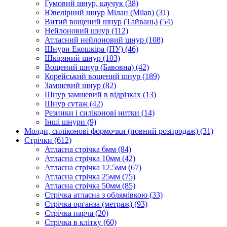
Гумовий шнур, каучук
(38)
Ювелірний шнур Мілан (Milan)
(31)
Витий вощений шнур (Тайвань)
(54)
Нейлоновий шнур
(112)
Атласний нейлоновий шнур
(108)
Шнури Екошкіра (ПУ)
(46)
Шкіряний шнур
(103)
Вощений шнур (Бавовна)
(42)
Корейський вощений шнур
(189)
Замшевий шнур
(82)
Шнур замшевий в відрізках
(13)
Шнур сутаж
(42)
Резинки і силіконові нитки
(14)
Інші шнури
(9)
Молди, силіконові формочки (повний розпродаж)
(31)
Стрічки
(612)
Атласна стрічка 6мм
(84)
Атласна стрічка 10мм
(42)
Атласна стрічка 12.5мм
(67)
Атласна стрічка 25мм
(75)
Атласна стрічка 50мм
(85)
Стрічка атласна з облямівкою
(33)
Стрічка органза (метраж)
(93)
Стрічка парча
(20)
Стрічка в клітку
(60)