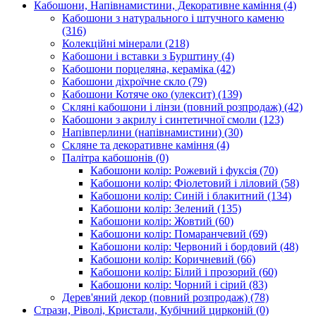
Кабошони, Напівнамистини, Декоративне каміння
(4)
Кабошони з натурального і штучного каменю
(316)
Колекційні мінерали
(218)
Кабошони і вставки з Бурштину
(4)
Кабошони порцеляна, кераміка
(42)
Кабошони діхроїчне скло
(79)
Кабошони Котяче око (улексит)
(139)
Скляні кабошони і лінзи (повний розпродаж)
(42)
Кабошони з акрилу і синтетичної смоли
(123)
Напівперлини (напівнамистини)
(30)
Скляне та декоративне каміння
(4)
Палітра кабошонів
(0)
Кабошони колір: Рожевий і фуксія
(70)
Кабошони колір: Фіолетовий і ліловий
(58)
Кабошони колір: Синій і блакитний
(134)
Кабошони колір: Зелений
(135)
Кабошони колір: Жовтий
(60)
Кабошони колір: Помаранчевий
(69)
Кабошони колір: Червоний і бордовий
(48)
Кабошони колір: Коричневий
(66)
Кабошони колір: Білий і прозорий
(60)
Кабошони колір: Чорний і сірий
(83)
Дерев'яний декор (повний розпродаж)
(78)
Стрази, Ріволі, Кристали, Кубічний цирконій
(0)