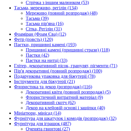
Стрічка з іншим малюнком
(53)
Тасьма, мереживо, регілін
(134)
Мереживо (повний розпродаж)
(48)
Тасьма
(39)
Тасьма пір'яна
(16)
Сітка, Регілін
(31)
Фоаміран (Фоам Єва)
(12)
Фетр (повсть)
(120)
Паєтки, пришивні камені
(193)
Пришивні камені (пришивні стрази)
(118)
Паєтки
(42)
Паєтки на нитці
(33)
Глітер, декоративний пісок, гранулят, пігменти
(71)
Пір'я декоративні (повний розпродаж)
(100)
Подарункова упаковка для біжутерії
(78)
Інструменти для біжутерії
(21)
Флористика та декор (розпродаж)
(116)
Декоративні квіти (повний розпродаж)
(5)
Флористичний витратний матеріал
(9)
Декоративний скотч
(62)
Декор на клейовій основі і защіпки
(40)
Мініатюри, мінісад
(14)
Фурнітура для шкатулок і комодів (розпродаж)
(32)
Фурнітура для іграшок
(487)
Оченята гвинтові
(27)