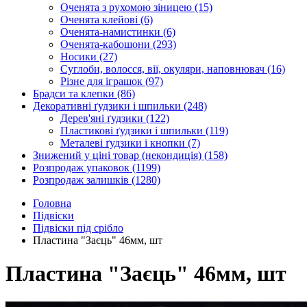
Оченята з рухомою зіницею
(15)
Оченята клейові
(6)
Оченята-намистинки
(6)
Оченята-кабошони
(293)
Носики
(27)
Суглоби, волосся, вії, окуляри, наповнювач
(16)
Різне для іграшок
(97)
Брадси та клепки
(86)
Декоративні ґудзики і шпильки
(248)
Дерев'яні ґудзики
(122)
Пластикові ґудзики і шпильки
(119)
Металеві ґудзики і кнопки
(7)
Знижений у ціні товар (некондиція)
(158)
Розпродаж упаковок
(1199)
Розпродаж залишків
(1280)
Головна
Підвіски
Підвіски під срібло
Пластина "Заєць" 46мм, шт
Пластина "Заєць" 46мм, шт