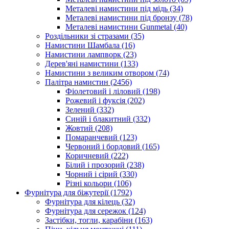
Металеві намистини під мідь
(34)
Металеві намистини під бронзу
(78)
Металеві намистини Gunmetal
(40)
Роздільники зі стразами
(35)
Намистини Шамбала
(16)
Намистини лампворк
(23)
Дерев'яні намистини
(133)
Намистини з великим отвором
(74)
Палітра намистин
(2456)
Фіолетовий і ліловий
(198)
Рожевий і фуксія
(202)
Зелений
(332)
Синій і блакитний
(332)
Жовтий
(208)
Помаранчевий
(123)
Червоний і бордовий
(165)
Коричневий
(222)
Білий і прозорий
(238)
Чорний і сірий
(330)
Різні кольори
(106)
Фурнітура для біжутерії
(1792)
Фурнітура для кілець
(32)
Фурнітура для сережок
(124)
Застібки, тогли, карабіни
(163)