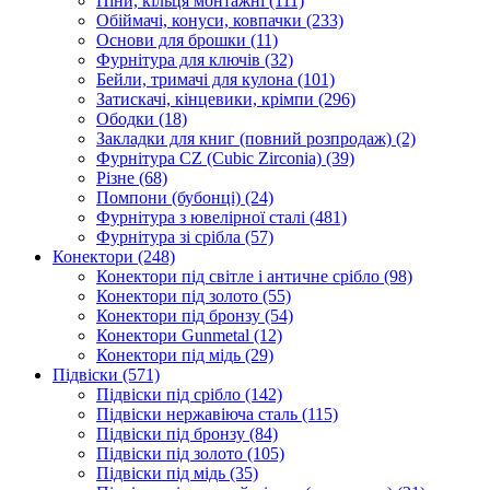
Піни, кільця монтажні
(111)
Обіймачі, конуси, ковпачки
(233)
Основи для брошки
(11)
Фурнітура для ключів
(32)
Бейли, тримачі для кулона
(101)
Затискачі, кінцевики, крімпи
(296)
Ободки
(18)
Закладки для книг (повний розпродаж)
(2)
Фурнітура CZ (Cubic Zirconia)
(39)
Різне
(68)
Помпони (бубонці)
(24)
Фурнітура з ювелірної сталі
(481)
Фурнітура зі срібла
(57)
Конектори
(248)
Конектори під світле і античне срібло
(98)
Конектори під золото
(55)
Конектори під бронзу
(54)
Конектори Gunmetal
(12)
Конектори під мідь
(29)
Підвіски
(571)
Підвіски під срібло
(142)
Підвіски нержавіюча сталь
(115)
Підвіски під бронзу
(84)
Підвіски під золото
(105)
Підвіски під мідь
(35)