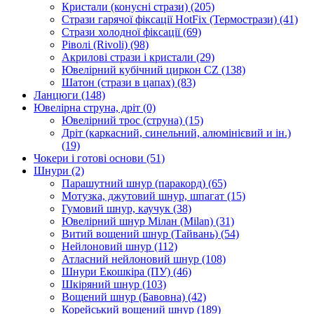
Кристали (конусні стрази)
(205)
Стрази гарячої фіксації HotFix (Термострази)
(41)
Стрази холодної фіксації
(69)
Ріволі (Rivoli)
(98)
Акрилові стрази і кристали
(29)
Ювелірний кубічний циркон CZ
(138)
Шатон (стрази в цапах)
(83)
Ланцюги
(148)
Ювелірна струна, дріт
(0)
Ювелірний трос (струна)
(15)
Дріт (каркасний, синельний, алюмінієвий и ін.)
(19)
Чокери і готові основи
(51)
Шнури
(2)
Парашутний шнур (паракорд)
(65)
Мотузка, джутовий шнур, шпагат
(15)
Гумовий шнур, каучук
(38)
Ювелірний шнур Мілан (Milan)
(31)
Витий вощений шнур (Тайвань)
(54)
Нейлоновий шнур
(112)
Атласний нейлоновий шнур
(108)
Шнури Екошкіра (ПУ)
(46)
Шкіряний шнур
(103)
Вощений шнур (Бавовна)
(42)
Корейський вощений шнур
(189)