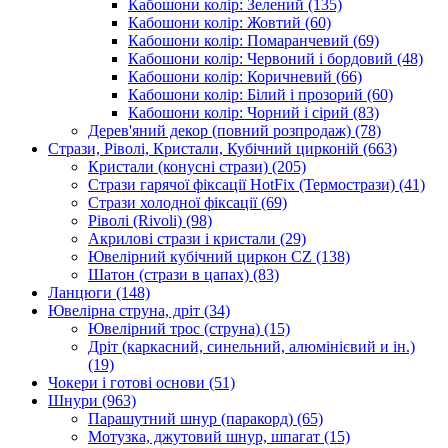
Кабошони колір: Зелений
(135)
Кабошони колір: Жовтий
(60)
Кабошони колір: Помаранчевий
(69)
Кабошони колір: Червоний і бордовий
(48)
Кабошони колір: Коричневий
(66)
Кабошони колір: Білий і прозорий
(60)
Кабошони колір: Чорний і сірий
(83)
Дерев'яний декор (повний розпродаж)
(78)
Стрази, Ріволі, Кристали, Кубічний цирконій
(663)
Кристали (конусні стрази)
(205)
Стрази гарячої фіксації HotFix (Термострази)
(41)
Стрази холодної фіксації
(69)
Ріволі (Rivoli)
(98)
Акрилові стрази і кристали
(29)
Ювелірний кубічний циркон CZ
(138)
Шатон (стрази в цапах)
(83)
Ланцюги
(148)
Ювелірна струна, дріт
(34)
Ювелірний трос (струна)
(15)
Дріт (каркасний, синельний, алюмінієвий и ін.)
(19)
Чокери і готові основи
(51)
Шнури
(963)
Парашутний шнур (паракорд)
(65)
Мотузка, джутовий шнур, шпагат
(15)