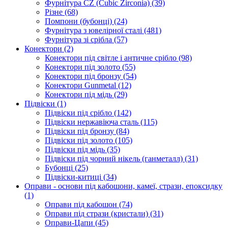
Фурнітура CZ (Cubic Zirconia)
(39)
Різне
(68)
Помпони (бубонці)
(24)
Фурнітура з ювелірної сталі
(481)
Фурнітура зі срібла
(57)
Конектори
(2)
Конектори під світле і античне срібло
(98)
Конектори під золото
(55)
Конектори під бронзу
(54)
Конектори Gunmetal
(12)
Конектори під мідь
(29)
Підвіски
(1)
Підвіски під срібло
(142)
Підвіски нержавіюча сталь
(115)
Підвіски під бронзу
(84)
Підвіски під золото
(105)
Підвіски під мідь
(35)
Підвіски під чорний нікель (ганметалл)
(31)
Бубонці
(25)
Підвіски-китиці
(34)
Оправи - основи під кабошони, камеї, стрази, епоксидку
(1)
Оправи під кабошон
(74)
Оправи під стрази (кристали)
(31)
Оправи-Цапи
(45)