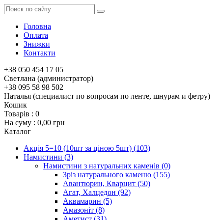
Головна
Оплата
Знижки
Контакти
+38 050 454 17 05
Светлана (администратор)
+38 095 58 98 502
Наталья (специалист по вопросам по ленте, шнурам и фетру)
Кошик
Товарів :
0
На суму :
0,00 грн
Каталог
Акція 5=10 (10шт за ціною 5шт)
(103)
Намистини
(3)
Намистини з натуральних каменів
(0)
Зріз натурального каменю
(155)
Авантюрин, Кварцит
(50)
Агат, Халцедон
(92)
Аквамарин
(5)
Амазоніт
(8)
Аметист
(31)