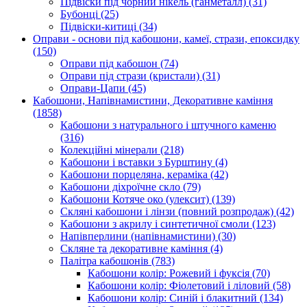
Підвіски під чорний нікель (ганметалл)
(31)
Бубонці
(25)
Підвіски-китиці
(34)
Оправи - основи під кабошони, камеї, стрази, епоксидку
(150)
Оправи під кабошон
(74)
Оправи під стрази (кристали)
(31)
Оправи-Цапи
(45)
Кабошони, Напівнамистини, Декоративне каміння
(1858)
Кабошони з натурального і штучного каменю
(316)
Колекційні мінерали
(218)
Кабошони і вставки з Бурштину
(4)
Кабошони порцеляна, кераміка
(42)
Кабошони діхроїчне скло
(79)
Кабошони Котяче око (улексит)
(139)
Скляні кабошони і лінзи (повний розпродаж)
(42)
Кабошони з акрилу і синтетичної смоли
(123)
Напівперлини (напівнамистини)
(30)
Скляне та декоративне каміння
(4)
Палітра кабошонів
(783)
Кабошони колір: Рожевий і фуксія
(70)
Кабошони колір: Фіолетовий і ліловий
(58)
Кабошони колір: Синій і блакитний
(134)