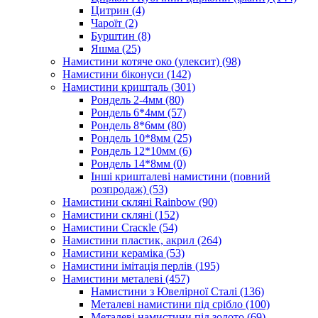
Цитрин
(4)
Чароїт
(2)
Бурштин
(8)
Яшма
(25)
Намистини котяче око (улексит)
(98)
Намистини біконуси
(142)
Намистини кришталь
(301)
Рондель 2-4мм
(80)
Рондель 6*4мм
(57)
Рондель 8*6мм
(80)
Рондель 10*8мм
(25)
Рондель 12*10мм
(6)
Рондель 14*8мм
(0)
Інші кришталеві намистини (повний
розпродаж)
(53)
Намистини скляні Rainbow
(90)
Намистини скляні
(152)
Намистини Cracкle
(54)
Намистини пластик, акрил
(264)
Намистини кераміка
(53)
Намистини імітація перлів
(195)
Намистини металеві
(457)
Намистини з Ювелірної Сталі
(136)
Металеві намистини під срібло
(100)
Металеві намистини під золото
(69)