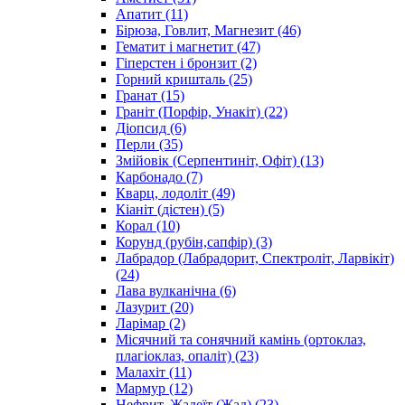
Апатит
(11)
Бірюза, Говлит, Магнезит
(46)
Гематит і магнетит
(47)
Гіперстен і бронзит
(2)
Горний кришталь
(25)
Гранат
(15)
Граніт (Порфір, Унакіт)
(22)
Діопсид
(6)
Перли
(35)
Змійовік (Серпентиніт, Офіт)
(13)
Карбонадо
(7)
Кварц, лодоліт
(49)
Кіаніт (дістен)
(5)
Корал
(10)
Корунд (рубін,сапфір)
(3)
Лабрадор (Лабрадорит, Спектроліт, Ларвікіт)
(24)
Лава вулканічна
(6)
Лазурит
(20)
Ларімар
(2)
Місячний та сонячний камінь (ортоклаз,
плагіоклаз, опаліт)
(23)
Малахіт
(11)
Мармур
(12)
Нефрит, Жадеїт (Жад)
(23)