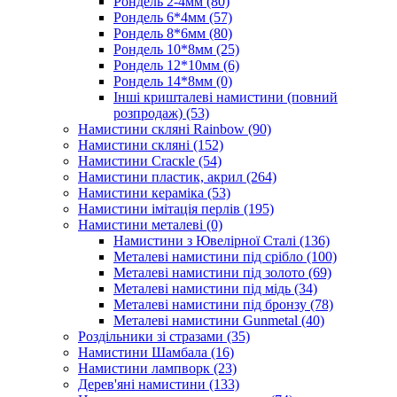
Рондель 2-4мм
(80)
Рондель 6*4мм
(57)
Рондель 8*6мм
(80)
Рондель 10*8мм
(25)
Рондель 12*10мм
(6)
Рондель 14*8мм
(0)
Інші кришталеві намистини (повний
розпродаж)
(53)
Намистини скляні Rainbow
(90)
Намистини скляні
(152)
Намистини Cracкle
(54)
Намистини пластик, акрил
(264)
Намистини кераміка
(53)
Намистини імітація перлів
(195)
Намистини металеві
(0)
Намистини з Ювелірної Сталі
(136)
Металеві намистини під срібло
(100)
Металеві намистини під золото
(69)
Металеві намистини під мідь
(34)
Металеві намистини під бронзу
(78)
Металеві намистини Gunmetal
(40)
Роздільники зі стразами
(35)
Намистини Шамбала
(16)
Намистини лампворк
(23)
Дерев'яні намистини
(133)