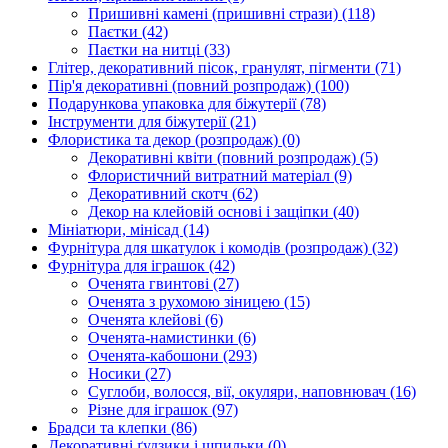
Пришивні камені (пришивні стрази)
(118)
Паєтки
(42)
Паєтки на нитці
(33)
Глітер, декоративний пісок, гранулят, пігменти
(71)
Пір'я декоративні (повний розпродаж)
(100)
Подарункова упаковка для біжутерії
(78)
Інструменти для біжутерії
(21)
Флористика та декор (розпродаж)
(0)
Декоративні квіти (повний розпродаж)
(5)
Флористичний витратний матеріал
(9)
Декоративний скотч
(62)
Декор на клейовій основі і защіпки
(40)
Мініатюри, мінісад
(14)
Фурнітура для шкатулок і комодів (розпродаж)
(32)
Фурнітура для іграшок
(42)
Оченята гвинтові
(27)
Оченята з рухомою зіницею
(15)
Оченята клейові
(6)
Оченята-намистинки
(6)
Оченята-кабошони
(293)
Носики
(27)
Суглоби, волосся, вії, окуляри, наповнювач
(16)
Різне для іграшок
(97)
Брадси та клепки
(86)
Декоративні ґудзики і шпильки
(0)