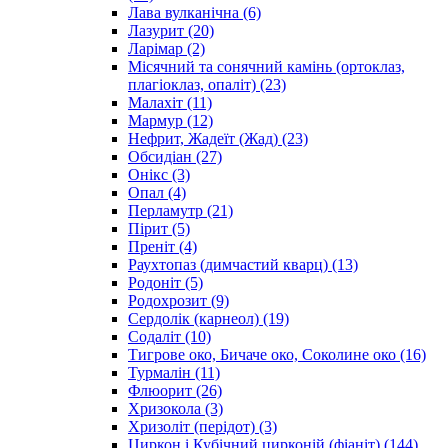
Лава вулканічна
(6)
Лазурит
(20)
Ларімар
(2)
Місячний та сонячний камінь (ортоклаз,
плагіоклаз, опаліт)
(23)
Малахіт
(11)
Мармур
(12)
Нефрит, Жадеїт (Жад)
(23)
Обсидіан
(27)
Онікс
(3)
Опал
(4)
Перламутр
(21)
Пірит
(5)
Преніт
(4)
Раухтопаз (димчастий кварц)
(13)
Родоніт
(5)
Родохрозит
(9)
Сердолік (карнеол)
(19)
Содаліт
(10)
Тигрове око, Бичаче око, Соколине око
(16)
Турмалін
(11)
Флюорит
(26)
Хризокола
(3)
Хризоліт (перідот)
(3)
Циркон і Кубічний цирконій (фіаніт)
(144)