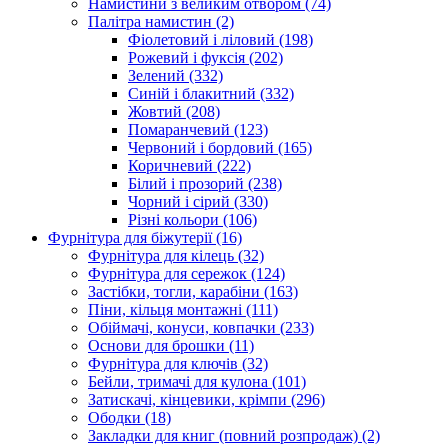
Намистини з великим отвором
(74)
Палітра намистин
(2)
Фіолетовий і ліловий
(198)
Рожевий і фуксія
(202)
Зелений
(332)
Синій і блакитний
(332)
Жовтий
(208)
Помаранчевий
(123)
Червоний і бордовий
(165)
Коричневий
(222)
Білий і прозорий
(238)
Чорний і сірий
(330)
Різні кольори
(106)
Фурнітура для біжутерії
(16)
Фурнітура для кілець
(32)
Фурнітура для сережок
(124)
Застібки, тогли, карабіни
(163)
Піни, кільця монтажні
(111)
Обіймачі, конуси, ковпачки
(233)
Основи для брошки
(11)
Фурнітура для ключів
(32)
Бейли, тримачі для кулона
(101)
Затискачі, кінцевики, крімпи
(296)
Ободки
(18)
Закладки для книг (повний розпродаж)
(2)