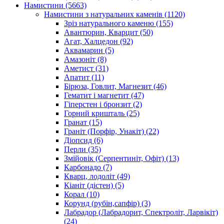
Намистини
(5663)
Намистини з натуральних каменів
(1120)
Зріз натурального каменю
(155)
Авантюрин, Кварцит
(50)
Агат, Халцедон
(92)
Аквамарин
(5)
Амазоніт
(8)
Аметист
(31)
Апатит
(11)
Бірюза, Говлит, Магнезит
(46)
Гематит і магнетит
(47)
Гіперстен і бронзит
(2)
Горний кришталь
(25)
Гранат
(15)
Граніт (Порфір, Унакіт)
(22)
Діопсид
(6)
Перли
(35)
Змійовік (Серпентиніт, Офіт)
(13)
Карбонадо
(7)
Кварц, лодоліт
(49)
Кіаніт (дістен)
(5)
Корал
(10)
Корунд (рубін,сапфір)
(3)
Лабрадор (Лабрадорит, Спектроліт, Ларвікіт)
(24)