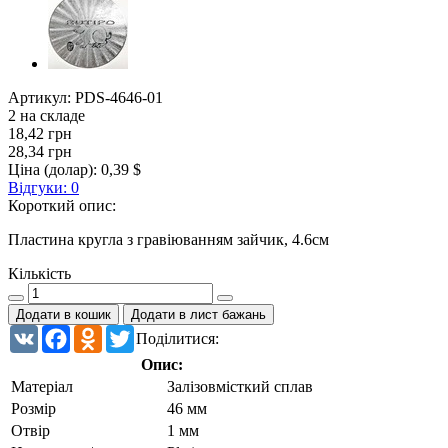
Артикул:
PDS-4646-01
2 на складе
18,42 грн
28,34 грн
Ціна (долар):
0,39 $
Відгуки: 0
Короткий опис:
Пластина кругла з гравіюванням зайчик, 4.6см
Кількість
Додати в кошик
Додати в лист бажань
VK
Facebook
Odnoklassniki
Twitter
Поділитися:
Опис:
Матеріал
Залізовмісткий сплав
Розмір
46 мм
Отвір
1 мм