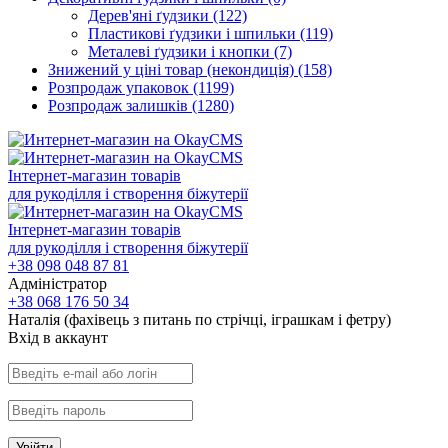
Дерев'яні ґудзики
(122)
Пластикові ґудзики і шпильки
(119)
Металеві ґудзики і кнопки
(7)
Знижений у ціні товар (некондиція)
(158)
Розпродаж упаковок
(1199)
Розпродаж залишків
(1280)
Інтернет-магазин товарів
для рукоділля і створення біжутерії
Інтернет-магазин товарів
для рукоділля і створення біжутерії
+38 098 048 87 81
Адміністратор
+38 068 176 50 34
Наталія (фахівець з питань по стрічці, іграшкам і фетру)
Вхiд в аккаунт
Увійти