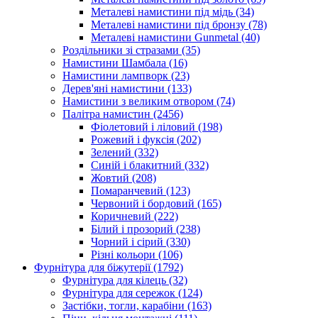
Металеві намистини під мідь
(34)
Металеві намистини під бронзу
(78)
Металеві намистини Gunmetal
(40)
Роздільники зі стразами
(35)
Намистини Шамбала
(16)
Намистини лампворк
(23)
Дерев'яні намистини
(133)
Намистини з великим отвором
(74)
Палітра намистин
(2456)
Фіолетовий і ліловий
(198)
Рожевий і фуксія
(202)
Зелений
(332)
Синій і блакитний
(332)
Жовтий
(208)
Помаранчевий
(123)
Червоний і бордовий
(165)
Коричневий
(222)
Білий і прозорий
(238)
Чорний і сірий
(330)
Різні кольори
(106)
Фурнітура для біжутерії
(1792)
Фурнітура для кілець
(32)
Фурнітура для сережок
(124)
Застібки, тогли, карабіни
(163)