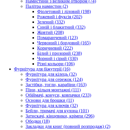
Намистини з великим отвором
(74)
Палітра намистин
(2)
Фіолетовий і ліловий
(198)
Рожевий і фуксія
(202)
Зелений
(332)
Синій і блакитний
(332)
Жовтий
(208)
Помаранчевий
(123)
Червоний і бордовий
(165)
Коричневий
(222)
Білий і прозорий
(238)
Чорний і сірий
(330)
Різні кольори
(106)
Фурнітура для біжутерії
(16)
Фурнітура для кілець
(32)
Фурнітура для сережок
(124)
Застібки, тогли, карабіни
(163)
Піни, кільця монтажні
(111)
Обіймачі, конуси, ковпачки
(233)
Основи для брошки
(11)
Фурнітура для ключів
(32)
Бейли, тримачі для кулона
(101)
Затискачі, кінцевики, крімпи
(296)
Ободки
(18)
Закладки для книг (повний розпродаж)
(2)