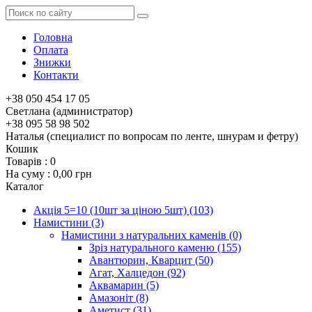
Головна
Оплата
Знижки
Контакти
+38 050 454 17 05
Светлана (администратор)
+38 095 58 98 502
Наталья (специалист по вопросам по ленте, шнурам и фетру)
Кошик
Товарів :
0
На суму :
0,00 грн
Каталог
Акція 5=10 (10шт за ціною 5шт)
(103)
Намистини
(3)
Намистини з натуральних каменів
(0)
Зріз натурального каменю
(155)
Авантюрин, Кварцит
(50)
Агат, Халцедон
(92)
Аквамарин
(5)
Амазоніт
(8)
Аметист
(31)