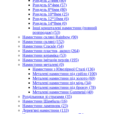
Рондель 2-4мм
(80)
Рондель 6*4мм
(57)
Рондель 8*6мм
(80)
Рондель 10*8мм
(25)
Рондель 12*10мм
(6)
Рондель 14*8мм
(0)
Інші кришталеві намистини (повний
розпродаж)
(53)
Намистини скляні Rainbow
(90)
Намистини скляні
(152)
Намистини Cracкle
(54)
Намистини пластик, акрил
(264)
Намистини кераміка
(53)
Намистини імітація перлів
(195)
Намистини металеві
(0)
Намистини з Ювелірної Сталі
(136)
Металеві намистини під срібло
(100)
Металеві намистини під золото
(69)
Металеві намистини під мідь
(34)
Металеві намистини під бронзу
(78)
Металеві намистини Gunmetal
(40)
Роздільники зі стразами
(35)
Намистини Шамбала
(16)
Намистини лампворк
(23)
Дерев'яні намистини
(133)