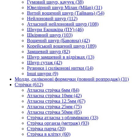
Гумовий шнур, каучук
(38)
Ювелірний шнур Мілан (Milan)
(31)
Витий вощений шнур (Тайвань)
(54)
Нейлоновий шнур
(112)
Атласний нейлоновий шнур
(108)
Шнури Екошкіра (ПУ)
(46)
Шкіряний шнур
(103)
Вощений шнур (Бавовна)
(42)
Корейський вощений шнур
(189)
Замшевий шнур
(82)
Шнур замшевий в відрізках
(13)
Шнур сутаж
(42)
Резинки і силіконові нитки
(14)
Інші шнури
(9)
Молди, силіконові формочки (повний розпродаж)
(31)
Стрічки
(612)
Атласна стрічка 6мм
(84)
Атласна стрічка 10мм
(42)
Атласна стрічка 12.5мм
(67)
Атласна стрічка 25мм
(75)
Атласна стрічка 50мм
(85)
Стрічка атласна з облямівкою
(33)
Стрічка органза (метраж)
(93)
Стрічка парча
(20)
Стрічка в клітку
(60)