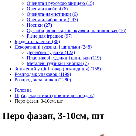
Оченята з рухомою зіницею
(15)
Оченята клейові
(6)
Оченята-намистинки
(6)
Оченята-кабошони
(293)
Носики
(27)
Суглоби, волосся, вії, окуляри, наповнювач
(16)
Різне для іграшок
(97)
Брадси та клепки
(86)
Декоративні ґудзики і шпильки
(248)
Дерев'яні ґудзики
(122)
Пластикові ґудзики і шпильки
(119)
Металеві ґудзики і кнопки
(7)
Знижений у ціні товар (некондиція)
(158)
Розпродаж упаковок
(1199)
Розпродаж залишків
(1280)
Головна
Пір'я декоративні (повний розпродаж)
Перо фазан, 3-10см, шт
Перо фазан, 3-10см, шт