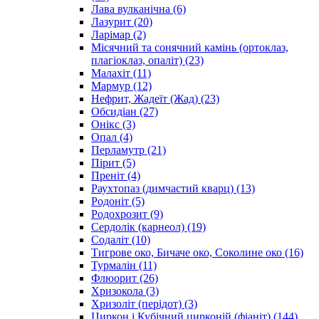
Лава вулканічна
(6)
Лазурит
(20)
Ларімар
(2)
Місячний та сонячний камінь (ортоклаз,
плагіоклаз, опаліт)
(23)
Малахіт
(11)
Мармур
(12)
Нефрит, Жадеїт (Жад)
(23)
Обсидіан
(27)
Онікс
(3)
Опал
(4)
Перламутр
(21)
Пірит
(5)
Преніт
(4)
Раухтопаз (димчастий кварц)
(13)
Родоніт
(5)
Родохрозит
(9)
Сердолік (карнеол)
(19)
Содаліт
(10)
Тигрове око, Бичаче око, Соколине око
(16)
Турмалін
(11)
Флюорит
(26)
Хризокола
(3)
Хризоліт (перідот)
(3)
Циркон і Кубічний цирконій (фіаніт)
(144)