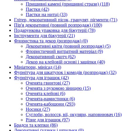
Пришивні камені (пришивні стрази)
(118)
Паєтки
(42)
Паєтки на нитці
(33)
Глітер, декоративний пісок, гранулят, пігменти
(71)
Пір'я декоративні (повний розпродаж)
(100)
Подарункова упаковка для біжутерії
(78)
Інструменти для біжутерії
(21)
Флористика та декор (розпродаж)
(0)
Декоративні квіти (повний розпродаж)
(5)
Флористичний витратний матеріал
(9)
Декоративний скотч
(62)
Декор на клейовій основі і защіпки
(40)
Мініатюри, мінісад
(14)
Фурнітура для шкатулок і комодів (розпродаж)
(32)
Фурнітура для іграшок
(42)
Оченята гвинтові
(27)
Оченята з рухомою зіницею
(15)
Оченята клейові
(6)
Оченята-намистинки
(6)
Оченята-кабошони
(293)
Носики
(27)
Суглоби, волосся, вії, окуляри, наповнювач
(16)
Різне для іграшок
(97)
Брадси та клепки
(86)
Декоративні ґудзики і шпильки
(0)