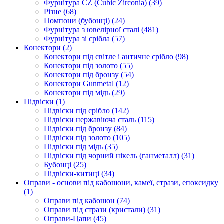
Фурнітура CZ (Cubic Zirconia)
(39)
Різне
(68)
Помпони (бубонці)
(24)
Фурнітура з ювелірної сталі
(481)
Фурнітура зі срібла
(57)
Конектори
(2)
Конектори під світле і античне срібло
(98)
Конектори під золото
(55)
Конектори під бронзу
(54)
Конектори Gunmetal
(12)
Конектори під мідь
(29)
Підвіски
(1)
Підвіски під срібло
(142)
Підвіски нержавіюча сталь
(115)
Підвіски під бронзу
(84)
Підвіски під золото
(105)
Підвіски під мідь
(35)
Підвіски під чорний нікель (ганметалл)
(31)
Бубонці
(25)
Підвіски-китиці
(34)
Оправи - основи під кабошони, камеї, стрази, епоксидку
(1)
Оправи під кабошон
(74)
Оправи під стрази (кристали)
(31)
Оправи-Цапи
(45)