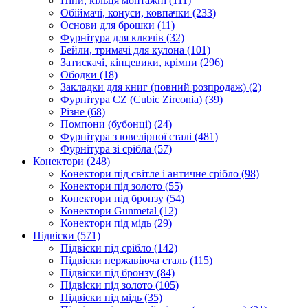
Піни, кільця монтажні
(111)
Обіймачі, конуси, ковпачки
(233)
Основи для брошки
(11)
Фурнітура для ключів
(32)
Бейли, тримачі для кулона
(101)
Затискачі, кінцевики, крімпи
(296)
Ободки
(18)
Закладки для книг (повний розпродаж)
(2)
Фурнітура CZ (Cubic Zirconia)
(39)
Різне
(68)
Помпони (бубонці)
(24)
Фурнітура з ювелірної сталі
(481)
Фурнітура зі срібла
(57)
Конектори
(248)
Конектори під світле і античне срібло
(98)
Конектори під золото
(55)
Конектори під бронзу
(54)
Конектори Gunmetal
(12)
Конектори під мідь
(29)
Підвіски
(571)
Підвіски під срібло
(142)
Підвіски нержавіюча сталь
(115)
Підвіски під бронзу
(84)
Підвіски під золото
(105)
Підвіски під мідь
(35)