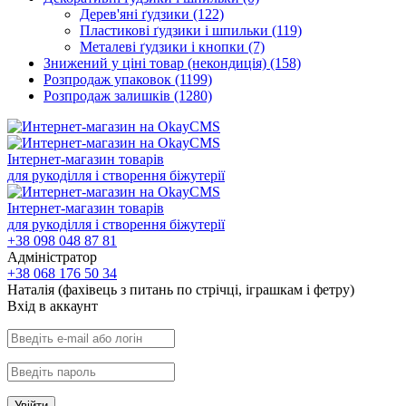
Дерев'яні ґудзики
(122)
Пластикові ґудзики і шпильки
(119)
Металеві ґудзики і кнопки
(7)
Знижений у ціні товар (некондиція)
(158)
Розпродаж упаковок
(1199)
Розпродаж залишків
(1280)
Інтернет-магазин товарів
для рукоділля і створення біжутерії
Інтернет-магазин товарів
для рукоділля і створення біжутерії
+38 098 048 87 81
Адміністратор
+38 068 176 50 34
Наталія (фахівець з питань по стрічці, іграшкам і фетру)
Вхiд в аккаунт
Увійти