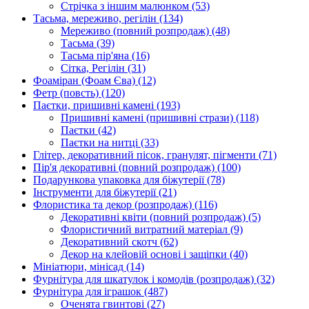
Стрічка з іншим малюнком
(53)
Тасьма, мереживо, регілін
(134)
Мереживо (повний розпродаж)
(48)
Тасьма
(39)
Тасьма пір'яна
(16)
Сітка, Регілін
(31)
Фоаміран (Фоам Єва)
(12)
Фетр (повсть)
(120)
Паєтки, пришивні камені
(193)
Пришивні камені (пришивні стрази)
(118)
Паєтки
(42)
Паєтки на нитці
(33)
Глітер, декоративний пісок, гранулят, пігменти
(71)
Пір'я декоративні (повний розпродаж)
(100)
Подарункова упаковка для біжутерії
(78)
Інструменти для біжутерії
(21)
Флористика та декор (розпродаж)
(116)
Декоративні квіти (повний розпродаж)
(5)
Флористичний витратний матеріал
(9)
Декоративний скотч
(62)
Декор на клейовій основі і защіпки
(40)
Мініатюри, мінісад
(14)
Фурнітура для шкатулок і комодів (розпродаж)
(32)
Фурнітура для іграшок
(487)
Оченята гвинтові
(27)