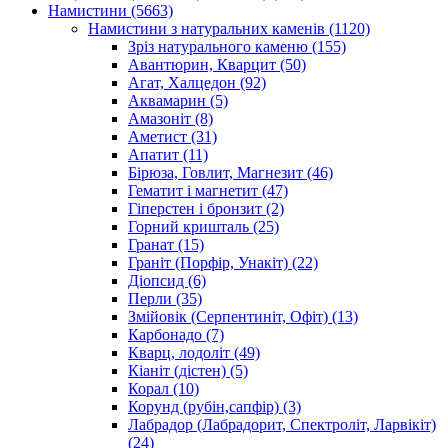
Намистини
(5663)
Намистини з натуральних каменів
(1120)
Зріз натурального каменю
(155)
Авантюрин, Кварцит
(50)
Агат, Халцедон
(92)
Аквамарин
(5)
Амазоніт
(8)
Аметист
(31)
Апатит
(11)
Бірюза, Говлит, Магнезит
(46)
Гематит і магнетит
(47)
Гіперстен і бронзит
(2)
Горний кришталь
(25)
Гранат
(15)
Граніт (Порфір, Унакіт)
(22)
Діопсид
(6)
Перли
(35)
Змійовік (Серпентиніт, Офіт)
(13)
Карбонадо
(7)
Кварц, лодоліт
(49)
Кіаніт (дістен)
(5)
Корал
(10)
Корунд (рубін,сапфір)
(3)
Лабрадор (Лабрадорит, Спектроліт, Ларвікіт)
(24)