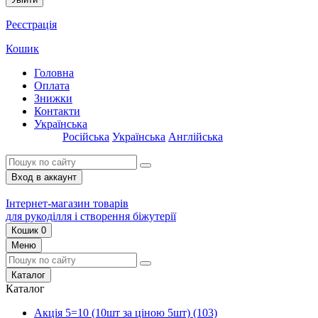
Реєстрація
Кошик
Головна
Оплата
Знижки
Контакти
Українська
Російська
Українська
Англійська
Вход в аккаунт
Інтернет-магазин товарів
для рукоділля і створення біжутерії
Кошик
0
Меню
Каталог
Каталог
Акція 5=10 (10шт за ціною 5шт)
(103)