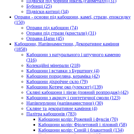
Підвіски під чорний нікель (ганметалл)
(31)
Бубонці
(25)
Підвіски-китиці
(34)
Оправи - основи під кабошони, камеї, стрази, епоксидку
(150)
Оправи під кабошон
(74)
Оправи під стрази (кристали)
(31)
Оправи-Цапи
(45)
Кабошони, Напівнамистини, Декоративне каміння
(1858)
Кабошони з натурального і штучного каменю
(316)
Колекційні мінерали
(218)
Кабошони і вставки з Бурштину
(4)
Кабошони порцеляна, кераміка
(42)
Кабошони діхроїчне скло
(79)
Кабошони Котяче око (улексит)
(139)
Скляні кабошони і лінзи (повний розпродаж)
(42)
Кабошони з акрилу і синтетичної смоли
(123)
Напівперлини (напівнамистини)
(30)
Скляне та декоративне каміння
(4)
Палітра кабошонів
(783)
Кабошони колір: Рожевий і фуксія
(70)
Кабошони колір: Фіолетовий і ліловий
(58)
Кабошони колір: Синій і блакитний
(134)