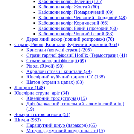
Кабошони колір: Зелений
(135)
Кабошони колір: Жовтий
(60)
Кабошони колір: Помаранчевий
(69)
Кабошони колір: Червоний і бордовий
(48)
Кабошони колір: Коричневий
(66)
Кабошони колір: Білий і прозорий
(60)
Кабошони колір: Чорний і сірий
(83)
Дерев'яний декор (повний розпродаж)
(78)
Стрази, Ріволі, Кристали, Кубічний цирконій
(663)
Кристали (конусні стрази)
(205)
Стрази гарячої фіксації HotFix (Термострази)
(41)
Стрази холодної фіксації
(69)
Ріволі (Rivoli)
(98)
Акрилові стрази і кристали
(29)
Ювелірний кубічний циркон CZ
(138)
Шатон (стрази в цапах)
(83)
Ланцюги
(148)
Ювелірна струна, дріт
(34)
Ювелірний трос (струна)
(15)
Дріт (каркасний, синельний, алюмінієвий и ін.)
(19)
Чокери і готові основи
(51)
Шнури
(963)
Парашутний шнур (паракорд)
(65)
Мотузка, джутовий шнур, шпагат
(15)