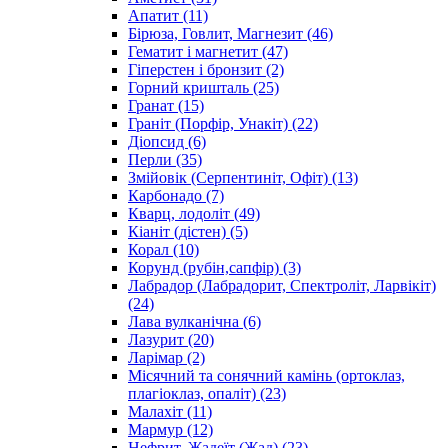
Апатит
(11)
Бірюза, Говлит, Магнезит
(46)
Гематит і магнетит
(47)
Гіперстен і бронзит
(2)
Горний кришталь
(25)
Гранат
(15)
Граніт (Порфір, Унакіт)
(22)
Діопсид
(6)
Перли
(35)
Змійовік (Серпентиніт, Офіт)
(13)
Карбонадо
(7)
Кварц, лодоліт
(49)
Кіаніт (дістен)
(5)
Корал
(10)
Корунд (рубін,сапфір)
(3)
Лабрадор (Лабрадорит, Спектроліт, Ларвікіт)
(24)
Лава вулканічна
(6)
Лазурит
(20)
Ларімар
(2)
Місячний та сонячний камінь (ортоклаз,
плагіоклаз, опаліт)
(23)
Малахіт
(11)
Мармур
(12)
Нефрит, Жадеїт (Жад)
(23)