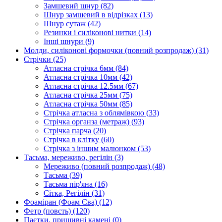
Замшевий шнур
(82)
Шнур замшевий в відрізках
(13)
Шнур сутаж
(42)
Резинки і силіконові нитки
(14)
Інші шнури
(9)
Молди, силіконові формочки (повний розпродаж)
(31)
Стрічки
(25)
Атласна стрічка 6мм
(84)
Атласна стрічка 10мм
(42)
Атласна стрічка 12.5мм
(67)
Атласна стрічка 25мм
(75)
Атласна стрічка 50мм
(85)
Стрічка атласна з облямівкою
(33)
Стрічка органза (метраж)
(93)
Стрічка парча
(20)
Стрічка в клітку
(60)
Стрічка з іншим малюнком
(53)
Тасьма, мереживо, регілін
(3)
Мереживо (повний розпродаж)
(48)
Тасьма
(39)
Тасьма пір'яна
(16)
Сітка, Регілін
(31)
Фоаміран (Фоам Єва)
(12)
Фетр (повсть)
(120)
Паєтки, пришивні камені
(0)