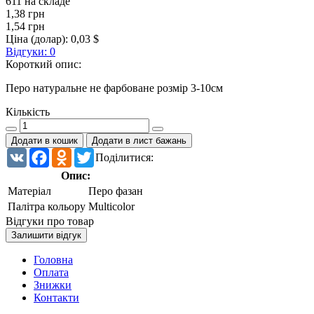
611 на складе
1,38 грн
1,54 грн
Ціна (долар):
0,03 $
Відгуки: 0
Короткий опис:
Перо натуральне не фарбоване розмір 3-10см
Кількість
Додати в кошик
Додати в лист бажань
VK
Facebook
Odnoklassniki
Twitter
Поділитися:
Опис:
Матеріал
Перо фазан
Палітра кольору
Multicolor
Відгуки про товар
Залишити відгук
Головна
Оплата
Знижки
Контакти