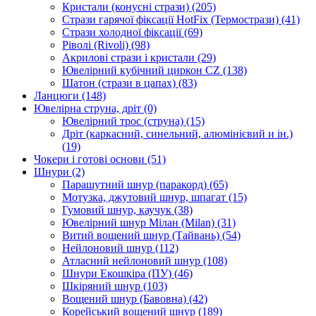
Кристали (конусні стрази)
(205)
Стрази гарячої фіксації HotFix (Термострази)
(41)
Стрази холодної фіксації
(69)
Ріволі (Rivoli)
(98)
Акрилові стрази і кристали
(29)
Ювелірний кубічний циркон CZ
(138)
Шатон (стрази в цапах)
(83)
Ланцюги
(148)
Ювелірна струна, дріт
(0)
Ювелірний трос (струна)
(15)
Дріт (каркасний, синельний, алюмінієвий и ін.)
(19)
Чокери і готові основи
(51)
Шнури
(2)
Парашутний шнур (паракорд)
(65)
Мотузка, джутовий шнур, шпагат
(15)
Гумовий шнур, каучук
(38)
Ювелірний шнур Мілан (Milan)
(31)
Витий вощений шнур (Тайвань)
(54)
Нейлоновий шнур
(112)
Атласний нейлоновий шнур
(108)
Шнури Екошкіра (ПУ)
(46)
Шкіряний шнур
(103)
Вощений шнур (Бавовна)
(42)
Корейський вощений шнур
(189)