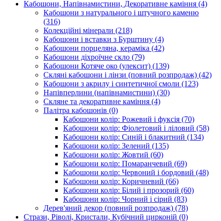
Кабошони, Напівнамистини, Декоративне каміння
(4)
Кабошони з натурального і штучного каменю
(316)
Колекційні мінерали
(218)
Кабошони і вставки з Бурштину
(4)
Кабошони порцеляна, кераміка
(42)
Кабошони діхроїчне скло
(79)
Кабошони Котяче око (улексит)
(139)
Скляні кабошони і лінзи (повний розпродаж)
(42)
Кабошони з акрилу і синтетичної смоли
(123)
Напівперлини (напівнамистини)
(30)
Скляне та декоративне каміння
(4)
Палітра кабошонів
(0)
Кабошони колір: Рожевий і фуксія
(70)
Кабошони колір: Фіолетовий і ліловий
(58)
Кабошони колір: Синій і блакитний
(134)
Кабошони колір: Зелений
(135)
Кабошони колір: Жовтий
(60)
Кабошони колір: Помаранчевий
(69)
Кабошони колір: Червоний і бордовий
(48)
Кабошони колір: Коричневий
(66)
Кабошони колір: Білий і прозорий
(60)
Кабошони колір: Чорний і сірий
(83)
Дерев'яний декор (повний розпродаж)
(78)
Стрази, Ріволі, Кристали, Кубічний цирконій
(0)