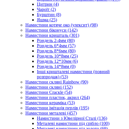
Цитрин
(4)
Чароїт
(2)
Бурштин
(8)
Яшма
(25)
Намистини котяче око (улексит)
(98)
Намистини біконуси
(142)
Намистини кришталь
(301)
Рондель 2-4мм
(80)
Рондель 6*4мм
(57)
Рондель 8*6мм
(80)
Рондель 10*8мм
(25)
Рондель 12*10мм
(6)
Рондель 14*8мм
(0)
Інші кришталеві намистини (повний
розпродаж)
(53)
Намистини скляні Rainbow
(90)
Намистини скляні
(152)
Намистини Cracкle
(54)
Намистини пластик, акрил
(264)
Намистини кераміка
(53)
Намистини імітація перлів
(195)
Намистини металеві
(457)
Намистини з Ювелірної Сталі
(136)
Металеві намистини під срібло
(100)
Металеві намистини під золото
(69)