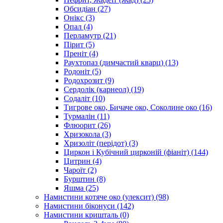
Обсидіан
(27)
Онікс
(3)
Опал
(4)
Перламутр
(21)
Пірит
(5)
Преніт
(4)
Раухтопаз (димчастий кварц)
(13)
Родоніт
(5)
Родохрозит
(9)
Сердолік (карнеол)
(19)
Содаліт
(10)
Тигрове око, Бичаче око, Соколине око
(16)
Турмалін
(11)
Флюорит
(26)
Хризокола
(3)
Хризоліт (перідот)
(3)
Циркон і Кубічний цирконій (фіаніт)
(144)
Цитрин
(4)
Чароїт
(2)
Бурштин
(8)
Яшма
(25)
Намистини котяче око (улексит)
(98)
Намистини біконуси
(142)
Намистини кришталь
(0)