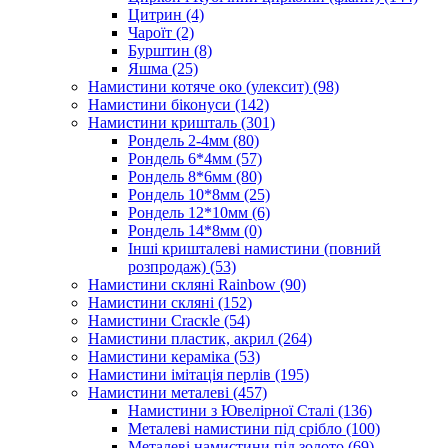
Цитрин
(4)
Чароїт
(2)
Бурштин
(8)
Яшма
(25)
Намистини котяче око (улексит)
(98)
Намистини біконуси
(142)
Намистини кришталь
(301)
Рондель 2-4мм
(80)
Рондель 6*4мм
(57)
Рондель 8*6мм
(80)
Рондель 10*8мм
(25)
Рондель 12*10мм
(6)
Рондель 14*8мм
(0)
Інші кришталеві намистини (повний
розпродаж)
(53)
Намистини скляні Rainbow
(90)
Намистини скляні
(152)
Намистини Cracкle
(54)
Намистини пластик, акрил
(264)
Намистини кераміка
(53)
Намистини імітація перлів
(195)
Намистини металеві
(457)
Намистини з Ювелірної Сталі
(136)
Металеві намистини під срібло
(100)
Металеві намистини під золото
(69)