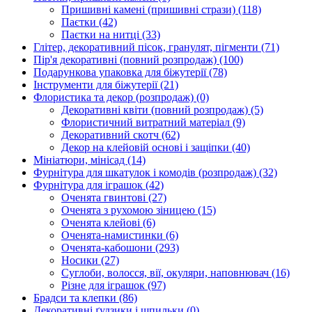
Пришивні камені (пришивні стрази)
(118)
Паєтки
(42)
Паєтки на нитці
(33)
Глітер, декоративний пісок, гранулят, пігменти
(71)
Пір'я декоративні (повний розпродаж)
(100)
Подарункова упаковка для біжутерії
(78)
Інструменти для біжутерії
(21)
Флористика та декор (розпродаж)
(0)
Декоративні квіти (повний розпродаж)
(5)
Флористичний витратний матеріал
(9)
Декоративний скотч
(62)
Декор на клейовій основі і защіпки
(40)
Мініатюри, мінісад
(14)
Фурнітура для шкатулок і комодів (розпродаж)
(32)
Фурнітура для іграшок
(42)
Оченята гвинтові
(27)
Оченята з рухомою зіницею
(15)
Оченята клейові
(6)
Оченята-намистинки
(6)
Оченята-кабошони
(293)
Носики
(27)
Суглоби, волосся, вії, окуляри, наповнювач
(16)
Різне для іграшок
(97)
Брадси та клепки
(86)
Декоративні ґудзики і шпильки
(0)