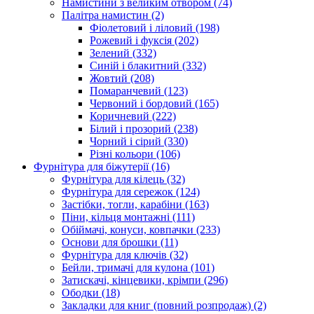
Намистини з великим отвором
(74)
Палітра намистин
(2)
Фіолетовий і ліловий
(198)
Рожевий і фуксія
(202)
Зелений
(332)
Синій і блакитний
(332)
Жовтий
(208)
Помаранчевий
(123)
Червоний і бордовий
(165)
Коричневий
(222)
Білий і прозорий
(238)
Чорний і сірий
(330)
Різні кольори
(106)
Фурнітура для біжутерії
(16)
Фурнітура для кілець
(32)
Фурнітура для сережок
(124)
Застібки, тогли, карабіни
(163)
Піни, кільця монтажні
(111)
Обіймачі, конуси, ковпачки
(233)
Основи для брошки
(11)
Фурнітура для ключів
(32)
Бейли, тримачі для кулона
(101)
Затискачі, кінцевики, крімпи
(296)
Ободки
(18)
Закладки для книг (повний розпродаж)
(2)