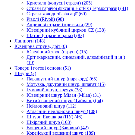
Кристали (конусні стрази)
(205)
Стрази гарячої фіксації HotFix (Термострази)
(41)
Стрази холодної фіксації
(69)
Ріволі (Rivoli)
(98)
Акрилові стрази і кристали
(29)
Ювелірний кубічний циркон CZ
(138)
Шатон (стрази в цапах)
(83)
Ланцюги
(148)
Ювелірна струна, дріт
(0)
Ювелірний трос (струна)
(15)
Дріт (каркасний, синельний, алюмінієвий и ін.)
(19)
Чокери і готові основи
(51)
Шнури
(2)
Парашутний шнур (паракорд)
(65)
Мотузка, джутовий шнур, шпагат
(15)
Гумовий шнур, каучук
(38)
Ювелірний шнур Мілан (Milan)
(31)
Витий вощений шнур (Тайвань)
(54)
Нейлоновий шнур
(112)
Атласний нейлоновий шнур
(108)
Шнури Екошкіра (ПУ)
(46)
Шкіряний шнур
(103)
Вощений шнур (Бавовна)
(42)
Корейський вощений шнур
(189)