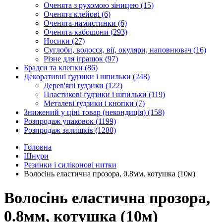
Оченята з рухомою зіницею
(15)
Оченята клейові
(6)
Оченята-намистинки
(6)
Оченята-кабошони
(293)
Носики
(27)
Суглоби, волосся, вії, окуляри, наповнювач
(16)
Різне для іграшок
(97)
Брадси та клепки
(86)
Декоративні ґудзики і шпильки
(248)
Дерев'яні ґудзики
(122)
Пластикові ґудзики і шпильки
(119)
Металеві ґудзики і кнопки
(7)
Знижений у ціні товар (некондиція)
(158)
Розпродаж упаковок
(1199)
Розпродаж залишків
(1280)
Головна
Шнури
Резинки і силіконові нитки
Волосінь еластична прозора, 0.8мм, котушка (10м)
Волосінь еластична прозора,
0.8мм, котушка (10м)