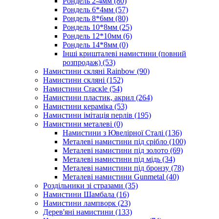
Рондель 2-4мм
(80)
Рондель 6*4мм
(57)
Рондель 8*6мм
(80)
Рондель 10*8мм
(25)
Рондель 12*10мм
(6)
Рондель 14*8мм
(0)
Інші кришталеві намистини (повний
розпродаж)
(53)
Намистини скляні Rainbow
(90)
Намистини скляні
(152)
Намистини Cracкle
(54)
Намистини пластик, акрил
(264)
Намистини кераміка
(53)
Намистини імітація перлів
(195)
Намистини металеві
(0)
Намистини з Ювелірної Сталі
(136)
Металеві намистини під срібло
(100)
Металеві намистини під золото
(69)
Металеві намистини під мідь
(34)
Металеві намистини під бронзу
(78)
Металеві намистини Gunmetal
(40)
Роздільники зі стразами
(35)
Намистини Шамбала
(16)
Намистини лампворк
(23)
Дерев'яні намистини
(133)