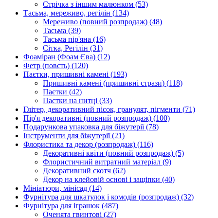
Стрічка з іншим малюнком
(53)
Тасьма, мереживо, регілін
(134)
Мереживо (повний розпродаж)
(48)
Тасьма
(39)
Тасьма пір'яна
(16)
Сітка, Регілін
(31)
Фоаміран (Фоам Єва)
(12)
Фетр (повсть)
(120)
Паєтки, пришивні камені
(193)
Пришивні камені (пришивні стрази)
(118)
Паєтки
(42)
Паєтки на нитці
(33)
Глітер, декоративний пісок, гранулят, пігменти
(71)
Пір'я декоративні (повний розпродаж)
(100)
Подарункова упаковка для біжутерії
(78)
Інструменти для біжутерії
(21)
Флористика та декор (розпродаж)
(116)
Декоративні квіти (повний розпродаж)
(5)
Флористичний витратний матеріал
(9)
Декоративний скотч
(62)
Декор на клейовій основі і защіпки
(40)
Мініатюри, мінісад
(14)
Фурнітура для шкатулок і комодів (розпродаж)
(32)
Фурнітура для іграшок
(487)
Оченята гвинтові
(27)