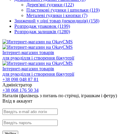
Дерев'яні ґудзики
(122)
Пластикові ґудзики і шпильки
(119)
Металеві ґудзики і кнопки
(7)
Знижений у ціні товар (некондиція)
(158)
Розпродаж упаковок
(1199)
Розпродаж залишків
(1280)
Інтернет-магазин товарів
для рукоділля і створення біжутерії
Інтернет-магазин товарів
для рукоділля і створення біжутерії
+38 098 048 87 81
Адміністратор
+38 068 176 50 34
Наталія (фахівець з питань по стрічці, іграшкам і фетру)
Вхiд в аккаунт
Увійти