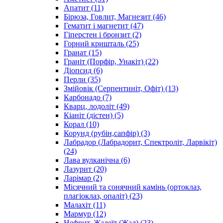
Апатит
(11)
Бірюза, Говлит, Магнезит
(46)
Гематит і магнетит
(47)
Гіперстен і бронзит
(2)
Горний кришталь
(25)
Гранат
(15)
Граніт (Порфір, Унакіт)
(22)
Діопсид
(6)
Перли
(35)
Змійовік (Серпентиніт, Офіт)
(13)
Карбонадо
(7)
Кварц, лодоліт
(49)
Кіаніт (дістен)
(5)
Корал
(10)
Корунд (рубін,сапфір)
(3)
Лабрадор (Лабрадорит, Спектроліт, Ларвікіт)
(24)
Лава вулканічна
(6)
Лазурит
(20)
Ларімар
(2)
Місячний та сонячний камінь (ортоклаз,
плагіоклаз, опаліт)
(23)
Малахіт
(11)
Мармур
(12)
Нефрит, Жадеїт (Жад)
(23)