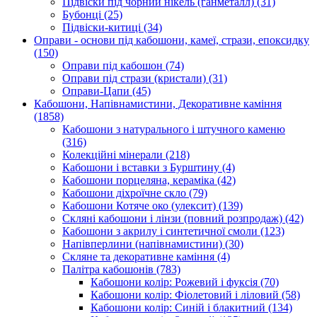
Підвіски під чорний нікель (ганметалл)
(31)
Бубонці
(25)
Підвіски-китиці
(34)
Оправи - основи під кабошони, камеї, стрази, епоксидку
(150)
Оправи під кабошон
(74)
Оправи під стрази (кристали)
(31)
Оправи-Цапи
(45)
Кабошони, Напівнамистини, Декоративне каміння
(1858)
Кабошони з натурального і штучного каменю
(316)
Колекційні мінерали
(218)
Кабошони і вставки з Бурштину
(4)
Кабошони порцеляна, кераміка
(42)
Кабошони діхроїчне скло
(79)
Кабошони Котяче око (улексит)
(139)
Скляні кабошони і лінзи (повний розпродаж)
(42)
Кабошони з акрилу і синтетичної смоли
(123)
Напівперлини (напівнамистини)
(30)
Скляне та декоративне каміння
(4)
Палітра кабошонів
(783)
Кабошони колір: Рожевий і фуксія
(70)
Кабошони колір: Фіолетовий і ліловий
(58)
Кабошони колір: Синій і блакитний
(134)