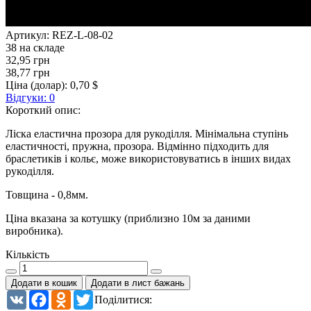
Артикул:
REZ-L-08-02
38 на складе
32,95 грн
38,77 грн
Ціна (долар):
0,70 $
Відгуки: 0
Короткий опис:
Ліска еластична прозора для рукоділля. Мінімальна ступінь
еластичності, пружна, прозора. Відмінно підходить для
браслетиків і кольє, може використовуватись в інших видах
рукоділля.
Товщина - 0,8мм.
Ціна вказана за котушку (приблизно 10м за даними
виробника).
Кількість
Додати в кошик
Додати в лист бажань
VK
Facebook
Odnoklassniki
Twitter
Поділитися: