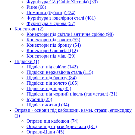
Фурнітура CZ (Cubic Zirconia)
(39)
Різне
(68)
Помпони (бубонці)
(24)
Фурнітура з ювелірної сталі
(481)
Фурнітура зі срібла
(57)
Конектори
(2)
Конектори під світле і античне срібло
(98)
Конектори під золото
(55)
Конектори під бронзу
(54)
Конектори Gunmetal
(12)
Конектори під мідь
(29)
Підвіски
(1)
Підвіски під срібло
(142)
Підвіски нержавіюча сталь
(115)
Підвіски під бронзу
(84)
Підвіски під золото
(105)
Підвіски під мідь
(35)
Підвіски під чорний нікель (ганметалл)
(31)
Бубонці
(25)
Підвіски-китиці
(34)
Оправи - основи під кабошони, камеї, стрази, епоксидку
(1)
Оправи під кабошон
(74)
Оправи під стрази (кристали)
(31)
Оправи-Цапи
(45)