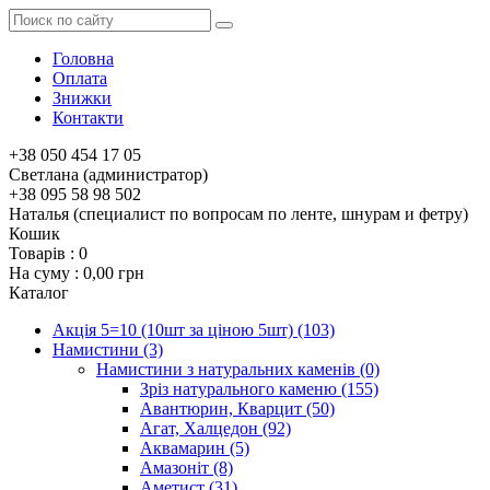
Головна
Оплата
Знижки
Контакти
+38 050 454 17 05
Светлана (администратор)
+38 095 58 98 502
Наталья (специалист по вопросам по ленте, шнурам и фетру)
Кошик
Товарів :
0
На суму :
0,00 грн
Каталог
Акція 5=10 (10шт за ціною 5шт)
(103)
Намистини
(3)
Намистини з натуральних каменів
(0)
Зріз натурального каменю
(155)
Авантюрин, Кварцит
(50)
Агат, Халцедон
(92)
Аквамарин
(5)
Амазоніт
(8)
Аметист
(31)