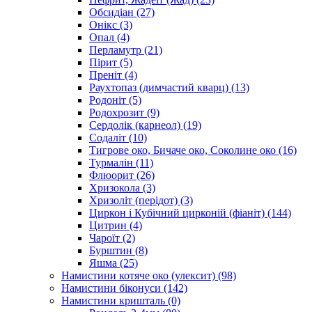
Обсидіан
(27)
Онікс
(3)
Опал
(4)
Перламутр
(21)
Пірит
(5)
Преніт
(4)
Раухтопаз (димчастий кварц)
(13)
Родоніт
(5)
Родохрозит
(9)
Сердолік (карнеол)
(19)
Содаліт
(10)
Тигрове око, Бичаче око, Соколине око
(16)
Турмалін
(11)
Флюорит
(26)
Хризокола
(3)
Хризоліт (перідот)
(3)
Циркон і Кубічний цирконій (фіаніт)
(144)
Цитрин
(4)
Чароїт
(2)
Бурштин
(8)
Яшма
(25)
Намистини котяче око (улексит)
(98)
Намистини біконуси
(142)
Намистини кришталь
(0)