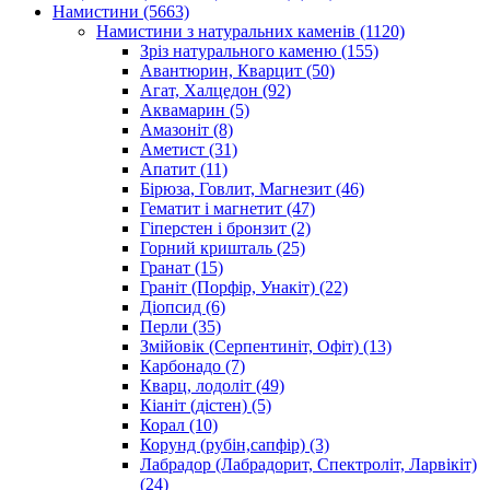
Намистини
(5663)
Намистини з натуральних каменів
(1120)
Зріз натурального каменю
(155)
Авантюрин, Кварцит
(50)
Агат, Халцедон
(92)
Аквамарин
(5)
Амазоніт
(8)
Аметист
(31)
Апатит
(11)
Бірюза, Говлит, Магнезит
(46)
Гематит і магнетит
(47)
Гіперстен і бронзит
(2)
Горний кришталь
(25)
Гранат
(15)
Граніт (Порфір, Унакіт)
(22)
Діопсид
(6)
Перли
(35)
Змійовік (Серпентиніт, Офіт)
(13)
Карбонадо
(7)
Кварц, лодоліт
(49)
Кіаніт (дістен)
(5)
Корал
(10)
Корунд (рубін,сапфір)
(3)
Лабрадор (Лабрадорит, Спектроліт, Ларвікіт)
(24)