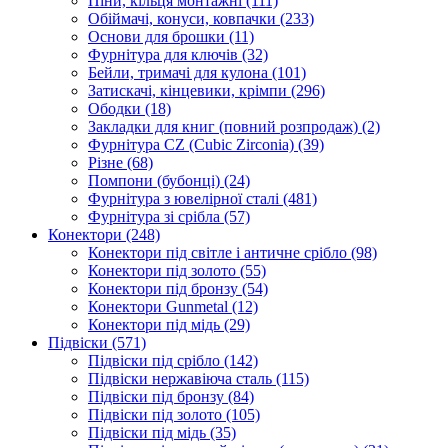
Піни, кільця монтажні
(111)
Обіймачі, конуси, ковпачки
(233)
Основи для брошки
(11)
Фурнітура для ключів
(32)
Бейли, тримачі для кулона
(101)
Затискачі, кінцевики, крімпи
(296)
Ободки
(18)
Закладки для книг (повний розпродаж)
(2)
Фурнітура CZ (Cubic Zirconia)
(39)
Різне
(68)
Помпони (бубонці)
(24)
Фурнітура з ювелірної сталі
(481)
Фурнітура зі срібла
(57)
Конектори
(248)
Конектори під світле і античне срібло
(98)
Конектори під золото
(55)
Конектори під бронзу
(54)
Конектори Gunmetal
(12)
Конектори під мідь
(29)
Підвіски
(571)
Підвіски під срібло
(142)
Підвіски нержавіюча сталь
(115)
Підвіски під бронзу
(84)
Підвіски під золото
(105)
Підвіски під мідь
(35)