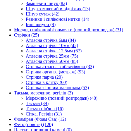
Замшевий шнур
(82)
Шнур замшевий в відрізках
(13)
Шнур сутаж
(42)
Резинки і силіконові нитки
(14)
Інші шнури
(9)
Молди, силіконові формочки (повний розпродаж)
(31)
Стрічки
(25)
Атласна стрічка 6мм
(84)
Атласна стрічка 10мм
(42)
Атласна стрічка 12.5мм
(67)
Атласна стрічка 25мм
(75)
Атласна стрічка 50мм
(85)
Стрічка атласна з облямівкою
(33)
Стрічка органза (метраж)
(93)
Стрічка парча
(20)
Стрічка в клітку
(60)
Стрічка з іншим малюнком
(53)
Тасьма, мереживо, регілін
(3)
Мереживо (повний розпродаж)
(48)
Тасьма
(39)
Тасьма пір'яна
(16)
Сітка, Регілін
(31)
Фоаміран (Фоам Єва)
(12)
Фетр (повсть)
(120)
Паєтки, пришивні камені
(0)