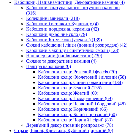
Кабошони, Напівнамистини, Декоративне каміння
(4)
Кабошони з натурального і штучного каменю
(316)
Колекційні мінерали
(218)
Кабошони і вставки з Бурштину
(4)
Кабошони порцеляна, кераміка
(42)
Кабошони діхроїчне скло
(79)
Кабошони Котяче око (улексит)
(139)
Скляні кабошони і лінзи (повний розпродаж)
(42)
Кабошони з акрилу і синтетичної смоли
(123)
Напівперлини (напівнамистини)
(30)
Скляне та декоративне каміння
(4)
Палітра кабошонів
(0)
Кабошони колір: Рожевий і фуксія
(70)
Кабошони колір: Фіолетовий і ліловий
(58)
Кабошони колір: Синій і блакитний
(134)
Кабошони колір: Зелений
(135)
Кабошони колір: Жовтий
(60)
Кабошони колір: Помаранчевий
(69)
Кабошони колір: Червоний і бордовий
(48)
Кабошони колір: Коричневий
(66)
Кабошони колір: Білий і прозорий
(60)
Кабошони колір: Чорний і сірий
(83)
Дерев'яний декор (повний розпродаж)
(78)
Стрази, Ріволі, Кристали, Кубічний цирконій
(0)