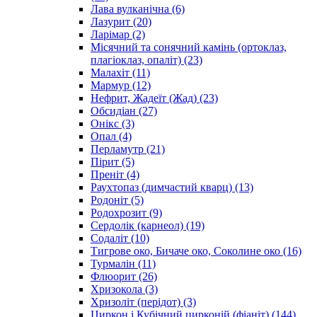
Лава вулканічна
(6)
Лазурит
(20)
Ларімар
(2)
Місячний та сонячний камінь (ортоклаз,
плагіоклаз, опаліт)
(23)
Малахіт
(11)
Мармур
(12)
Нефрит, Жадеїт (Жад)
(23)
Обсидіан
(27)
Онікс
(3)
Опал
(4)
Перламутр
(21)
Пірит
(5)
Преніт
(4)
Раухтопаз (димчастий кварц)
(13)
Родоніт
(5)
Родохрозит
(9)
Сердолік (карнеол)
(19)
Содаліт
(10)
Тигрове око, Бичаче око, Соколине око
(16)
Турмалін
(11)
Флюорит
(26)
Хризокола
(3)
Хризоліт (перідот)
(3)
Циркон і Кубічний цирконій (фіаніт)
(144)