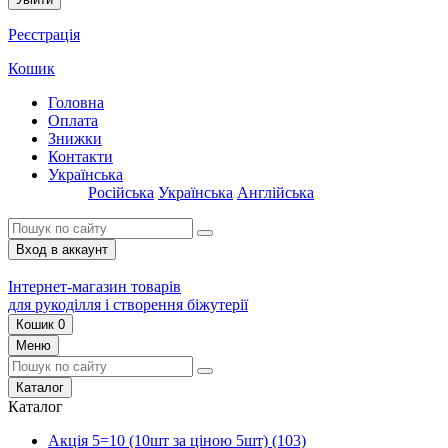
Реєстрація
Кошик
Головна
Оплата
Знижки
Контакти
Українська
Російська
Українська
Англійська
Вход в аккаунт
Інтернет-магазин товарів
для рукоділля і створення біжутерії
Кошик
0
Меню
Каталог
Каталог
Акція 5=10 (10шт за ціною 5шт)
(103)