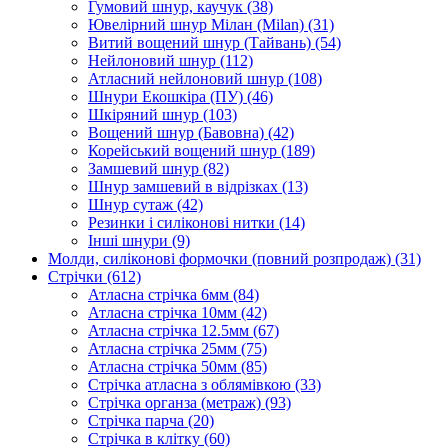
Гумовий шнур, каучук
(38)
Ювелірний шнур Мілан (Milan)
(31)
Витий вощений шнур (Тайвань)
(54)
Нейлоновий шнур
(112)
Атласний нейлоновий шнур
(108)
Шнури Екошкіра (ПУ)
(46)
Шкіряний шнур
(103)
Вощений шнур (Бавовна)
(42)
Корейський вощений шнур
(189)
Замшевий шнур
(82)
Шнур замшевий в відрізках
(13)
Шнур сутаж
(42)
Резинки і силіконові нитки
(14)
Інші шнури
(9)
Молди, силіконові формочки (повний розпродаж)
(31)
Стрічки
(612)
Атласна стрічка 6мм
(84)
Атласна стрічка 10мм
(42)
Атласна стрічка 12.5мм
(67)
Атласна стрічка 25мм
(75)
Атласна стрічка 50мм
(85)
Стрічка атласна з облямівкою
(33)
Стрічка органза (метраж)
(93)
Стрічка парча
(20)
Стрічка в клітку
(60)