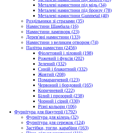
Металеві намистини під мідь
(34)
Металеві намистини під бронзу
(78)
Металеві намистини Gunmetal
(40)
Роздільники зі стразами
(35)
Намистини Шамбала
(16)
Намистини лампворк
(23)
Дерев'яні намистини
(133)
Намистини з великим отвором
(74)
Палітра намистин
(2456)
Фіолетовий і ліловий
(198)
Рожевий і фуксія
(202)
Зелений
(332)
Синій і блакитний
(332)
Жовтий
(208)
Помаранчевий
(123)
Червоний і бордовий
(165)
Коричневий
(222)
Білий і прозорий
(238)
Чорний і сірий
(330)
Різні кольори
(106)
Фурнітура для біжутерії
(1792)
Фурнітура для кілець
(32)
Фурнітура для сережок
(124)
Застібки, тогли, карабіни
(163)