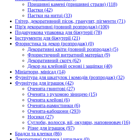
Пришивні камені (пришивні стрази)
(118)
Паєтки
(42)
Паєтки на нитці
(33)
Глітер, декоративний пісок, гранулят, пігменти
(71)
Пір'я декоративні (повний розпродаж)
(100)
Подарункова упаковка для біжутерії
(78)
Інструменти для біжутерії
(21)
Флористика та декор (розпродаж)
(0)
Декоративні квіти (повний розпродаж)
(5)
Флористичний витратний матеріал
(9)
Декоративний скотч
(62)
Декор на клейовій основі і защіпки
(40)
Мініатюри, мінісад
(14)
Фурнітура для шкатулок і комодів (розпродаж)
(32)
Фурнітура для іграшок
(42)
Оченята гвинтові
(27)
Оченята з рухомою зіницею
(15)
Оченята клейові
(6)
Оченята-намистинки
(6)
Оченята-кабошони
(293)
Носики
(27)
Суглоби, волосся, вії, окуляри, наповнювач
(16)
Різне для іграшок
(97)
Брадси та клепки
(86)
Декоративні ґудзики і шпильки
(0)