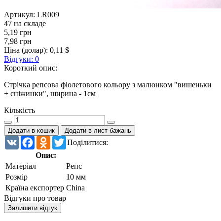
Артикул:
LR009
47 на складе
5,19 грн
7,98 грн
Ціна (долар):
0,11 $
Відгуки: 0
Короткий опис:
Стрічка репсова фіолетового кольору з малюнком "вишеньки
+ сніжинки", ширина - 1см
Кількість
Додати в кошик
Додати в лист бажань
VK
Facebook
Odnoklassniki
Twitter
Поділитися:
Опис:
Матеріал
Репс
Розмір
10 мм
Країна експортер
China
Відгуки про товар
Залишити відгук