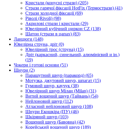
Кристали (конусні стрази)
(205)
Стрази гарячої фіксації HotFix (Термострази)
(41)
Стрази холодної фіксації
(69)
Ріволі (Rivoli)
(98)
Акрилові стрази і кристали
(29)
Ювелірний кубічний циркон CZ
(138)
Шатон (стрази в цапах)
(83)
Ланцюги
(148)
Ювелірна струна, дріт
(0)
Ювелірний трос (струна)
(15)
Дріт (каркасний, синельний, алюмінієвий и ін.)
(19)
Чокери і готові основи
(51)
Шнури
(2)
Парашутний шнур (паракорд)
(65)
Мотузка, джутовий шнур, шпагат
(15)
Гумовий шнур, каучук
(38)
Ювелірний шнур Мілан (Milan)
(31)
Витий вощений шнур (Тайвань)
(54)
Нейлоновий шнур
(112)
Атласний нейлоновий шнур
(108)
Шнури Екошкіра (ПУ)
(46)
Шкіряний шнур
(103)
Вощений шнур (Бавовна)
(42)
Корейський вощений шнур
(189)