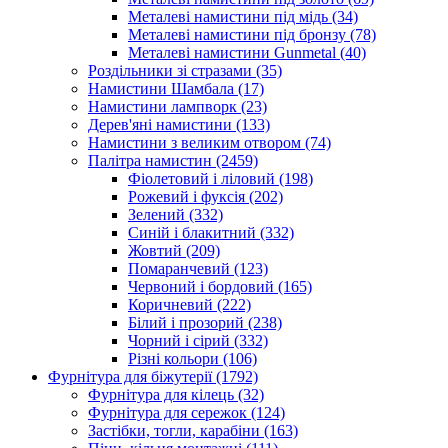
Металеві намистини під мідь
(34)
Металеві намистини під бронзу
(78)
Металеві намистини Gunmetal
(40)
Роздільники зі стразами
(35)
Намистини Шамбала
(17)
Намистини лампворк
(23)
Дерев'яні намистини
(133)
Намистини з великим отвором
(74)
Палітра намистин
(2459)
Фіолетовий і ліловий
(198)
Рожевий і фуксія
(202)
Зелений
(332)
Синій і блакитний
(332)
Жовтий
(209)
Помаранчевий
(123)
Червоний і бордовий
(165)
Коричневий
(222)
Білий і прозорий
(238)
Чорний і сірий
(332)
Різні кольори
(106)
Фурнітура для біжутерії
(1792)
Фурнітура для кілець
(32)
Фурнітура для сережок
(124)
Застібки, тогли, карабіни
(163)