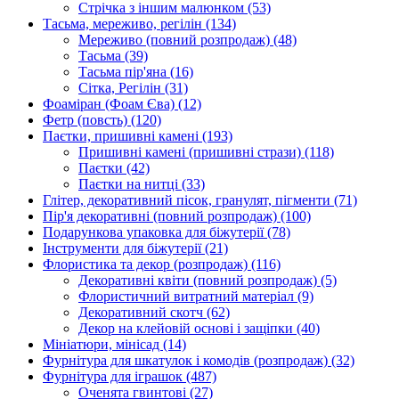
Стрічка з іншим малюнком
(53)
Тасьма, мереживо, регілін
(134)
Мереживо (повний розпродаж)
(48)
Тасьма
(39)
Тасьма пір'яна
(16)
Сітка, Регілін
(31)
Фоаміран (Фоам Єва)
(12)
Фетр (повсть)
(120)
Паєтки, пришивні камені
(193)
Пришивні камені (пришивні стрази)
(118)
Паєтки
(42)
Паєтки на нитці
(33)
Глітер, декоративний пісок, гранулят, пігменти
(71)
Пір'я декоративні (повний розпродаж)
(100)
Подарункова упаковка для біжутерії
(78)
Інструменти для біжутерії
(21)
Флористика та декор (розпродаж)
(116)
Декоративні квіти (повний розпродаж)
(5)
Флористичний витратний матеріал
(9)
Декоративний скотч
(62)
Декор на клейовій основі і защіпки
(40)
Мініатюри, мінісад
(14)
Фурнітура для шкатулок і комодів (розпродаж)
(32)
Фурнітура для іграшок
(487)
Оченята гвинтові
(27)