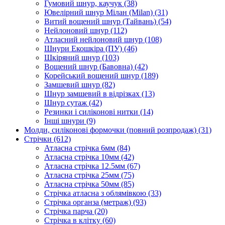
Гумовий шнур, каучук
(38)
Ювелірний шнур Мілан (Milan)
(31)
Витий вощений шнур (Тайвань)
(54)
Нейлоновий шнур
(112)
Атласний нейлоновий шнур
(108)
Шнури Екошкіра (ПУ)
(46)
Шкіряний шнур
(103)
Вощений шнур (Бавовна)
(42)
Корейський вощений шнур
(189)
Замшевий шнур
(82)
Шнур замшевий в відрізках
(13)
Шнур сутаж
(42)
Резинки і силіконові нитки
(14)
Інші шнури
(9)
Молди, силіконові формочки (повний розпродаж)
(31)
Стрічки
(612)
Атласна стрічка 6мм
(84)
Атласна стрічка 10мм
(42)
Атласна стрічка 12.5мм
(67)
Атласна стрічка 25мм
(75)
Атласна стрічка 50мм
(85)
Стрічка атласна з облямівкою
(33)
Стрічка органза (метраж)
(93)
Стрічка парча
(20)
Стрічка в клітку
(60)