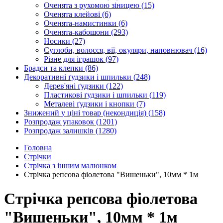
Оченята з рухомою зіницею
(15)
Оченята клейові
(6)
Оченята-намистинки
(6)
Оченята-кабошони
(293)
Носики
(27)
Суглоби, волосся, вії, окуляри, наповнювач
(16)
Різне для іграшок
(97)
Брадси та клепки
(86)
Декоративні ґудзики і шпильки
(248)
Дерев'яні ґудзики
(122)
Пластикові ґудзики і шпильки
(119)
Металеві ґудзики і кнопки
(7)
Знижений у ціні товар (некондиція)
(158)
Розпродаж упаковок
(1201)
Розпродаж залишків
(1280)
Головна
Стрічки
Стрічка з іншим малюнком
Стрічка репсова фіолетова "Вишеньки", 10мм * 1м
Стрічка репсова фіолетова
"Вишеньки", 10мм * 1м