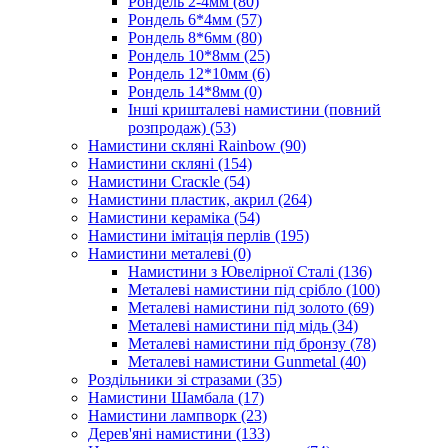
Рондель 2-4мм
(80)
Рондель 6*4мм
(57)
Рондель 8*6мм
(80)
Рондель 10*8мм
(25)
Рондель 12*10мм
(6)
Рондель 14*8мм
(0)
Інші кришталеві намистини (повний
розпродаж)
(53)
Намистини скляні Rainbow
(90)
Намистини скляні
(154)
Намистини Cracкle
(54)
Намистини пластик, акрил
(264)
Намистини кераміка
(54)
Намистини імітація перлів
(195)
Намистини металеві
(0)
Намистини з Ювелірної Сталі
(136)
Металеві намистини під срібло
(100)
Металеві намистини під золото
(69)
Металеві намистини під мідь
(34)
Металеві намистини під бронзу
(78)
Металеві намистини Gunmetal
(40)
Роздільники зі стразами
(35)
Намистини Шамбала
(17)
Намистини лампворк
(23)
Дерев'яні намистини
(133)