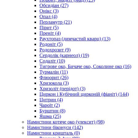
Обсидіан
(27)
Онікс
(3)
Опал
(4)
Перламутр
(21)
Пірит
(5)
Преніт
(4)
Раухтопаз (димчастий кварц)
(13)
Родоніт
(5)
Родохрозит
(9)
Сердолік (карнеол)
(19)
Содаліт
(10)
Тигрове око, Бичаче око, Соколине око
(16)
Турмалін
(11)
Флюорит
(26)
Хризокола
(3)
Хризоліт (перідот)
(3)
Циркон і Кубічний цирконій (фіаніт)
(144)
Цитрин
(4)
Чароїт
(2)
Бурштин
(8)
Яшма
(25)
Намистини котяче око (улексит)
(98)
Намистини біконуси
(142)
Намистини кришталь
(0)