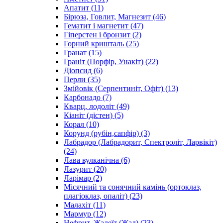
Апатит
(11)
Бірюза, Говлит, Магнезит
(46)
Гематит і магнетит
(47)
Гіперстен і бронзит
(2)
Горний кришталь
(25)
Гранат
(15)
Граніт (Порфір, Унакіт)
(22)
Діопсид
(6)
Перли
(35)
Змійовік (Серпентиніт, Офіт)
(13)
Карбонадо
(7)
Кварц, лодоліт
(49)
Кіаніт (дістен)
(5)
Корал
(10)
Корунд (рубін,сапфір)
(3)
Лабрадор (Лабрадорит, Спектроліт, Ларвікіт)
(24)
Лава вулканічна
(6)
Лазурит
(20)
Ларімар
(2)
Місячний та сонячний камінь (ортоклаз,
плагіоклаз, опаліт)
(23)
Малахіт
(11)
Мармур
(12)
Нефрит, Жадеїт (Жад)
(23)