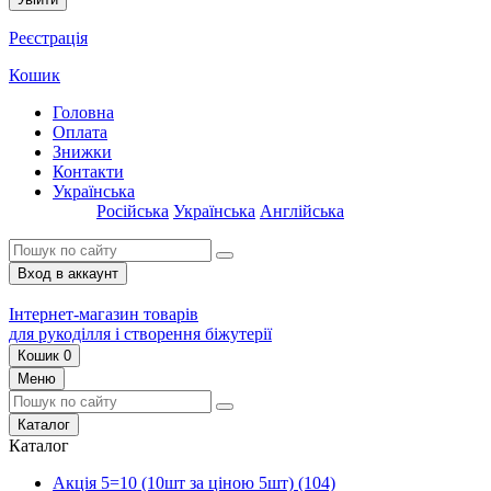
Реєстрація
Кошик
Головна
Оплата
Знижки
Контакти
Українська
Російська
Українська
Англійська
Вход в аккаунт
Інтернет-магазин товарів
для рукоділля і створення біжутерії
Кошик
0
Меню
Каталог
Каталог
Акція 5=10 (10шт за ціною 5шт)
(104)