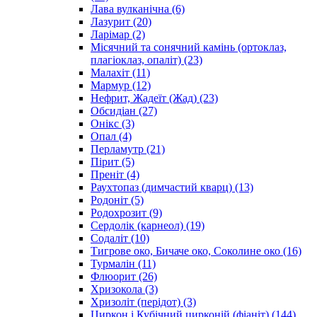
Лава вулканічна
(6)
Лазурит
(20)
Ларімар
(2)
Місячний та сонячний камінь (ортоклаз,
плагіоклаз, опаліт)
(23)
Малахіт
(11)
Мармур
(12)
Нефрит, Жадеїт (Жад)
(23)
Обсидіан
(27)
Онікс
(3)
Опал
(4)
Перламутр
(21)
Пірит
(5)
Преніт
(4)
Раухтопаз (димчастий кварц)
(13)
Родоніт
(5)
Родохрозит
(9)
Сердолік (карнеол)
(19)
Содаліт
(10)
Тигрове око, Бичаче око, Соколине око
(16)
Турмалін
(11)
Флюорит
(26)
Хризокола
(3)
Хризоліт (перідот)
(3)
Циркон і Кубічний цирконій (фіаніт)
(144)