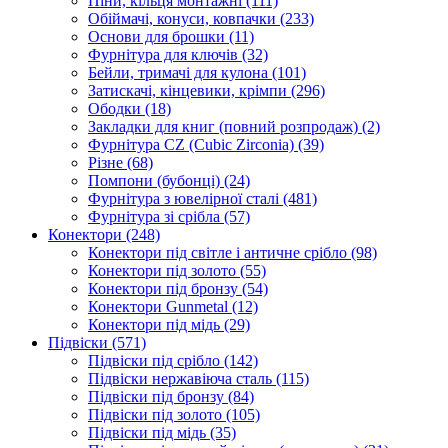
Піни, кільця монтажні
(111)
Обіймачі, конуси, ковпачки
(233)
Основи для брошки
(11)
Фурнітура для ключів
(32)
Бейли, тримачі для кулона
(101)
Затискачі, кінцевики, крімпи
(296)
Ободки
(18)
Закладки для книг (повний розпродаж)
(2)
Фурнітура CZ (Cubic Zirconia)
(39)
Різне
(68)
Помпони (бубонці)
(24)
Фурнітура з ювелірної сталі
(481)
Фурнітура зі срібла
(57)
Конектори
(248)
Конектори під світле і античне срібло
(98)
Конектори під золото
(55)
Конектори під бронзу
(54)
Конектори Gunmetal
(12)
Конектори під мідь
(29)
Підвіски
(571)
Підвіски під срібло
(142)
Підвіски нержавіюча сталь
(115)
Підвіски під бронзу
(84)
Підвіски під золото
(105)
Підвіски під мідь
(35)