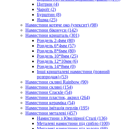
Цитрин
(4)
Чароїт
(2)
Бурштин
(8)
Яшма
(25)
Намистини котяче око (улексит)
(98)
Намистини біконуси
(142)
Намистини кришталь
(301)
Рондель 2-4мм
(80)
Рондель 6*4мм
(57)
Рондель 8*6мм
(80)
Рондель 10*8мм
(25)
Рондель 12*10мм
(6)
Рондель 14*8мм
(0)
Інші кришталеві намистини (повний
розпродаж)
(53)
Намистини скляні Rainbow
(90)
Намистини скляні
(154)
Намистини Cracкle
(54)
Намистини пластик, акрил
(264)
Намистини кераміка
(54)
Намистини імітація перлів
(195)
Намистини металеві
(457)
Намистини з Ювелірної Сталі
(136)
Металеві намистини під срібло
(100)
Металеві намистини під золото
(69)