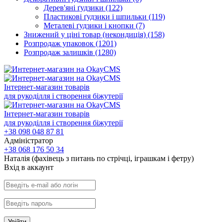
Дерев'яні ґудзики
(122)
Пластикові ґудзики і шпильки
(119)
Металеві ґудзики і кнопки
(7)
Знижений у ціні товар (некондиція)
(158)
Розпродаж упаковок
(1201)
Розпродаж залишків
(1280)
Інтернет-магазин товарів
для рукоділля і створення біжутерії
Інтернет-магазин товарів
для рукоділля і створення біжутерії
+38 098 048 87 81
Адміністратор
+38 068 176 50 34
Наталія (фахівець з питань по стрічці, іграшкам і фетру)
Вхiд в аккаунт
Увійти