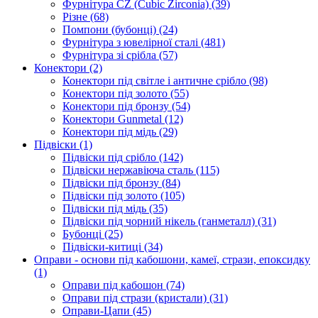
Фурнітура CZ (Cubic Zirconia)
(39)
Різне
(68)
Помпони (бубонці)
(24)
Фурнітура з ювелірної сталі
(481)
Фурнітура зі срібла
(57)
Конектори
(2)
Конектори під світле і античне срібло
(98)
Конектори під золото
(55)
Конектори під бронзу
(54)
Конектори Gunmetal
(12)
Конектори під мідь
(29)
Підвіски
(1)
Підвіски під срібло
(142)
Підвіски нержавіюча сталь
(115)
Підвіски під бронзу
(84)
Підвіски під золото
(105)
Підвіски під мідь
(35)
Підвіски під чорний нікель (ганметалл)
(31)
Бубонці
(25)
Підвіски-китиці
(34)
Оправи - основи під кабошони, камеї, стрази, епоксидку
(1)
Оправи під кабошон
(74)
Оправи під стрази (кристали)
(31)
Оправи-Цапи
(45)