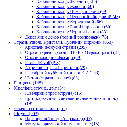
Кабошони колір: Зелений
(135)
Кабошони колір: Жовтий
(60)
Кабошони колір: Помаранчевий
(69)
Кабошони колір: Червоний і бордовий
(48)
Кабошони колір: Коричневий
(66)
Кабошони колір: Білий і прозорий
(60)
Кабошони колір: Чорний і сірий
(83)
Дерев'яний декор (повний розпродаж)
(78)
Стрази, Ріволі, Кристали, Кубічний цирконій
(663)
Кристали (конусні стрази)
(205)
Стрази гарячої фіксації HotFix (Термострази)
(41)
Стрази холодної фіксації
(69)
Ріволі (Rivoli)
(98)
Акрилові стрази і кристали
(29)
Ювелірний кубічний циркон CZ
(138)
Шатон (стрази в цапах)
(83)
Ланцюги
(148)
Ювелірна струна, дріт
(34)
Ювелірний трос (струна)
(15)
Дріт (каркасний, синельний, алюмінієвий и ін.)
(19)
Чокери і готові основи
(51)
Шнури
(963)
Парашутний шнур (паракорд)
(65)
Мотузка, джутовий шнур, шпагат
(15)