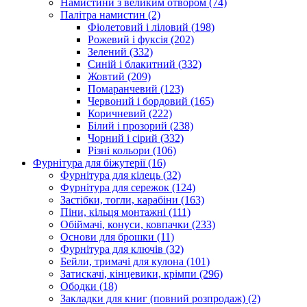
Намистини з великим отвором
(74)
Палітра намистин
(2)
Фіолетовий і ліловий
(198)
Рожевий і фуксія
(202)
Зелений
(332)
Синій і блакитний
(332)
Жовтий
(209)
Помаранчевий
(123)
Червоний і бордовий
(165)
Коричневий
(222)
Білий і прозорий
(238)
Чорний і сірий
(332)
Різні кольори
(106)
Фурнітура для біжутерії
(16)
Фурнітура для кілець
(32)
Фурнітура для сережок
(124)
Застібки, тогли, карабіни
(163)
Піни, кільця монтажні
(111)
Обіймачі, конуси, ковпачки
(233)
Основи для брошки
(11)
Фурнітура для ключів
(32)
Бейли, тримачі для кулона
(101)
Затискачі, кінцевики, крімпи
(296)
Ободки
(18)
Закладки для книг (повний розпродаж)
(2)