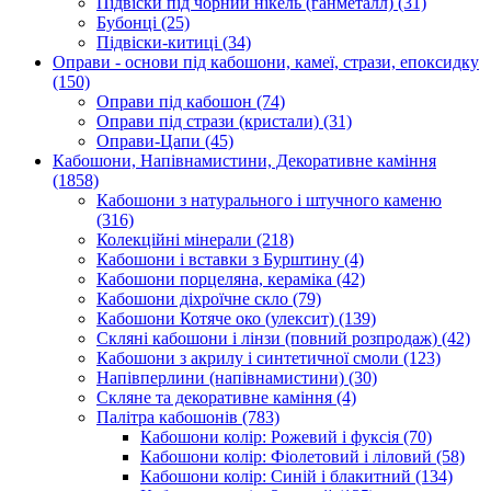
Підвіски під чорний нікель (ганметалл)
(31)
Бубонці
(25)
Підвіски-китиці
(34)
Оправи - основи під кабошони, камеї, стрази, епоксидку
(150)
Оправи під кабошон
(74)
Оправи під стрази (кристали)
(31)
Оправи-Цапи
(45)
Кабошони, Напівнамистини, Декоративне каміння
(1858)
Кабошони з натурального і штучного каменю
(316)
Колекційні мінерали
(218)
Кабошони і вставки з Бурштину
(4)
Кабошони порцеляна, кераміка
(42)
Кабошони діхроїчне скло
(79)
Кабошони Котяче око (улексит)
(139)
Скляні кабошони і лінзи (повний розпродаж)
(42)
Кабошони з акрилу і синтетичної смоли
(123)
Напівперлини (напівнамистини)
(30)
Скляне та декоративне каміння
(4)
Палітра кабошонів
(783)
Кабошони колір: Рожевий і фуксія
(70)
Кабошони колір: Фіолетовий і ліловий
(58)
Кабошони колір: Синій і блакитний
(134)