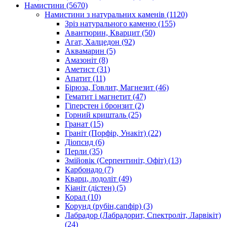
Намистини
(5670)
Намистини з натуральних каменів
(1120)
Зріз натурального каменю
(155)
Авантюрин, Кварцит
(50)
Агат, Халцедон
(92)
Аквамарин
(5)
Амазоніт
(8)
Аметист
(31)
Апатит
(11)
Бірюза, Говлит, Магнезит
(46)
Гематит і магнетит
(47)
Гіперстен і бронзит
(2)
Горний кришталь
(25)
Гранат
(15)
Граніт (Порфір, Унакіт)
(22)
Діопсид
(6)
Перли
(35)
Змійовік (Серпентиніт, Офіт)
(13)
Карбонадо
(7)
Кварц, лодоліт
(49)
Кіаніт (дістен)
(5)
Корал
(10)
Корунд (рубін,сапфір)
(3)
Лабрадор (Лабрадорит, Спектроліт, Ларвікіт)
(24)