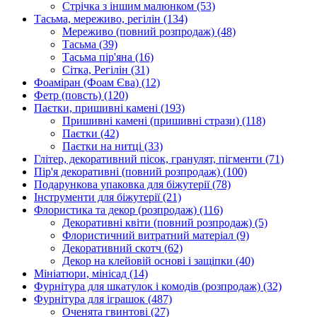
Стрічка з іншим малюнком
(53)
Тасьма, мереживо, регілін
(134)
Мереживо (повний розпродаж)
(48)
Тасьма
(39)
Тасьма пір'яна
(16)
Сітка, Регілін
(31)
Фоаміран (Фоам Єва)
(12)
Фетр (повсть)
(120)
Паєтки, пришивні камені
(193)
Пришивні камені (пришивні стрази)
(118)
Паєтки
(42)
Паєтки на нитці
(33)
Глітер, декоративний пісок, гранулят, пігменти
(71)
Пір'я декоративні (повний розпродаж)
(100)
Подарункова упаковка для біжутерії
(78)
Інструменти для біжутерії
(21)
Флористика та декор (розпродаж)
(116)
Декоративні квіти (повний розпродаж)
(5)
Флористичний витратний матеріал
(9)
Декоративний скотч
(62)
Декор на клейовій основі і защіпки
(40)
Мініатюри, мінісад
(14)
Фурнітура для шкатулок і комодів (розпродаж)
(32)
Фурнітура для іграшок
(487)
Оченята гвинтові
(27)