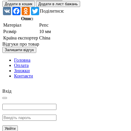
Додати в кошик
Додати в лист бажань
VK
Facebook
Odnoklassniki
Twitter
Поділитися:
Опис:
Матеріал
Репс
Розмір
10 мм
Країна експортер
China
Відгуки про товар
Залишити відгук
Головна
Оплата
Знижки
Контакти
Вхід
Увійти