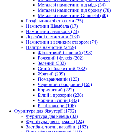
Металеві намистини під мідь
(34)
Металеві намистини під бронзу
(78)
Металеві намистини Gunmetal
(40)
Роздільники зі стразами
(35)
Намистини Шамбала
(17)
Намистини лампворк
(23)
Дерев'яні намистини
(133)
Намистини з великим отвором
(74)
Палітра намистин
(2459)
Фіолетовий і ліловий
(198)
Рожевий і фуксія
(202)
Зелений
(332)
Синій і блакитний
(332)
Жовтий
(209)
Помаранчевий
(123)
Червоний і бордовий
(165)
Коричневий
(222)
Білий і прозорий
(238)
Чорний і сірий
(332)
Різні кольори
(106)
Фурнітура для біжутерії
(1792)
Фурнітура для кілець
(32)
Фурнітура для сережок
(124)
Застібки, тогли, карабіни
(163)