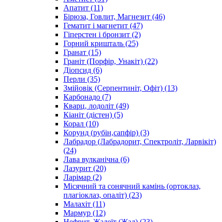
Апатит
(11)
Бірюза, Говлит, Магнезит
(46)
Гематит і магнетит
(47)
Гіперстен і бронзит
(2)
Горний кришталь
(25)
Гранат
(15)
Граніт (Порфір, Унакіт)
(22)
Діопсид
(6)
Перли
(35)
Змійовік (Серпентиніт, Офіт)
(13)
Карбонадо
(7)
Кварц, лодоліт
(49)
Кіаніт (дістен)
(5)
Корал
(10)
Корунд (рубін,сапфір)
(3)
Лабрадор (Лабрадорит, Спектроліт, Ларвікіт)
(24)
Лава вулканічна
(6)
Лазурит
(20)
Ларімар
(2)
Місячний та сонячний камінь (ортоклаз,
плагіоклаз, опаліт)
(23)
Малахіт
(11)
Мармур
(12)
Нефрит, Жадеїт (Жад)
(23)