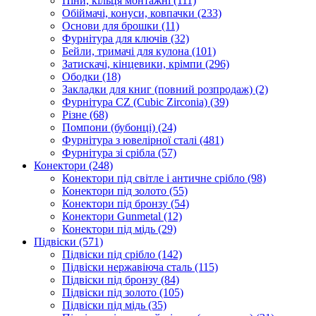
Піни, кільця монтажні
(111)
Обіймачі, конуси, ковпачки
(233)
Основи для брошки
(11)
Фурнітура для ключів
(32)
Бейли, тримачі для кулона
(101)
Затискачі, кінцевики, крімпи
(296)
Ободки
(18)
Закладки для книг (повний розпродаж)
(2)
Фурнітура CZ (Cubic Zirconia)
(39)
Різне
(68)
Помпони (бубонці)
(24)
Фурнітура з ювелірної сталі
(481)
Фурнітура зі срібла
(57)
Конектори
(248)
Конектори під світле і античне срібло
(98)
Конектори під золото
(55)
Конектори під бронзу
(54)
Конектори Gunmetal
(12)
Конектори під мідь
(29)
Підвіски
(571)
Підвіски під срібло
(142)
Підвіски нержавіюча сталь
(115)
Підвіски під бронзу
(84)
Підвіски під золото
(105)
Підвіски під мідь
(35)