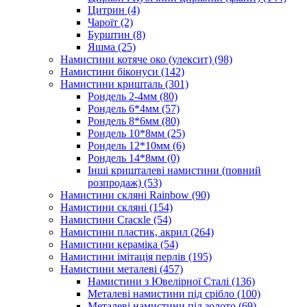
Цитрин
(4)
Чароїт
(2)
Бурштин
(8)
Яшма
(25)
Намистини котяче око (улексит)
(98)
Намистини біконуси
(142)
Намистини кришталь
(301)
Рондель 2-4мм
(80)
Рондель 6*4мм
(57)
Рондель 8*6мм
(80)
Рондель 10*8мм
(25)
Рондель 12*10мм
(6)
Рондель 14*8мм
(0)
Інші кришталеві намистини (повний
розпродаж)
(53)
Намистини скляні Rainbow
(90)
Намистини скляні
(154)
Намистини Cracкle
(54)
Намистини пластик, акрил
(264)
Намистини кераміка
(54)
Намистини імітація перлів
(195)
Намистини металеві
(457)
Намистини з Ювелірної Сталі
(136)
Металеві намистини під срібло
(100)
Металеві намистини під золото
(69)