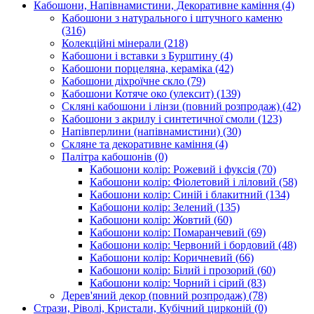
Кабошони, Напівнамистини, Декоративне каміння
(4)
Кабошони з натурального і штучного каменю
(316)
Колекційні мінерали
(218)
Кабошони і вставки з Бурштину
(4)
Кабошони порцеляна, кераміка
(42)
Кабошони діхроїчне скло
(79)
Кабошони Котяче око (улексит)
(139)
Скляні кабошони і лінзи (повний розпродаж)
(42)
Кабошони з акрилу і синтетичної смоли
(123)
Напівперлини (напівнамистини)
(30)
Скляне та декоративне каміння
(4)
Палітра кабошонів
(0)
Кабошони колір: Рожевий і фуксія
(70)
Кабошони колір: Фіолетовий і ліловий
(58)
Кабошони колір: Синій і блакитний
(134)
Кабошони колір: Зелений
(135)
Кабошони колір: Жовтий
(60)
Кабошони колір: Помаранчевий
(69)
Кабошони колір: Червоний і бордовий
(48)
Кабошони колір: Коричневий
(66)
Кабошони колір: Білий і прозорий
(60)
Кабошони колір: Чорний і сірий
(83)
Дерев'яний декор (повний розпродаж)
(78)
Стрази, Ріволі, Кристали, Кубічний цирконій
(0)