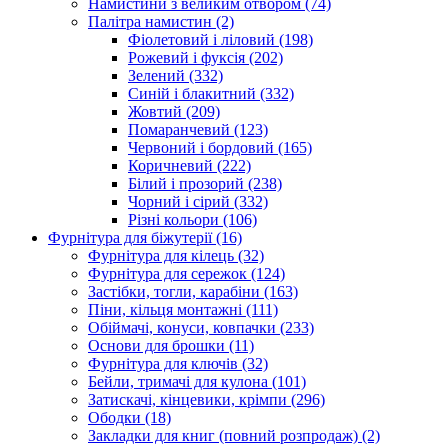
Намистини з великим отвором
(74)
Палітра намистин
(2)
Фіолетовий і ліловий
(198)
Рожевий і фуксія
(202)
Зелений
(332)
Синій і блакитний
(332)
Жовтий
(209)
Помаранчевий
(123)
Червоний і бордовий
(165)
Коричневий
(222)
Білий і прозорий
(238)
Чорний і сірий
(332)
Різні кольори
(106)
Фурнітура для біжутерії
(16)
Фурнітура для кілець
(32)
Фурнітура для сережок
(124)
Застібки, тогли, карабіни
(163)
Піни, кільця монтажні
(111)
Обіймачі, конуси, ковпачки
(233)
Основи для брошки
(11)
Фурнітура для ключів
(32)
Бейли, тримачі для кулона
(101)
Затискачі, кінцевики, крімпи
(296)
Ободки
(18)
Закладки для книг (повний розпродаж)
(2)