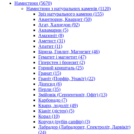
Намистини
(5670)
Намистини з натуральних каменів
(1120)
Зріз натурального каменю
(155)
Авантюрин, Кварцит
(50)
Агат, Халцедон
(92)
Аквамарин
(5)
Амазоніт
(8)
Аметист
(31)
Апатит
(11)
Бірюза, Говлит, Магнезит
(46)
Гематит і магнетит
(47)
Гіперстен і бронзит
(2)
Горний кришталь
(25)
Гранат
(15)
Граніт (Порфір, Унакіт)
(22)
Діопсид
(6)
Перли
(35)
Змійовік (Серпентиніт, Офіт)
(13)
Карбонадо
(7)
Кварц, лодоліт
(49)
Кіаніт (дістен)
(5)
Корал
(10)
Корунд (рубін,сапфір)
(3)
Лабрадор (Лабрадорит, Спектроліт, Ларвікіт)
(24)