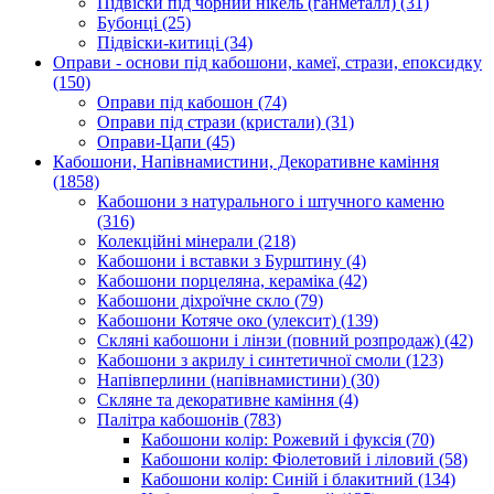
Підвіски під чорний нікель (ганметалл)
(31)
Бубонці
(25)
Підвіски-китиці
(34)
Оправи - основи під кабошони, камеї, стрази, епоксидку
(150)
Оправи під кабошон
(74)
Оправи під стрази (кристали)
(31)
Оправи-Цапи
(45)
Кабошони, Напівнамистини, Декоративне каміння
(1858)
Кабошони з натурального і штучного каменю
(316)
Колекційні мінерали
(218)
Кабошони і вставки з Бурштину
(4)
Кабошони порцеляна, кераміка
(42)
Кабошони діхроїчне скло
(79)
Кабошони Котяче око (улексит)
(139)
Скляні кабошони і лінзи (повний розпродаж)
(42)
Кабошони з акрилу і синтетичної смоли
(123)
Напівперлини (напівнамистини)
(30)
Скляне та декоративне каміння
(4)
Палітра кабошонів
(783)
Кабошони колір: Рожевий і фуксія
(70)
Кабошони колір: Фіолетовий і ліловий
(58)
Кабошони колір: Синій і блакитний
(134)