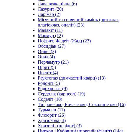
Лава вулканічна
(6)
Лазурит
(20)
Ларімар
(2)
Місячний та сонячний камінь (ортоклаз,
плагіоклаз, опаліт)
(23)
Малахіт
(11)
Мармур
(12)
Нефрит, Жадеїт (Жад)
(23)
Обсидіан
(27)
Онікс
(3)
Опал
(4)
Перламутр
(21)
Пірит
(5)
Преніт
(4)
Раухтопаз (димчастий кварц)
(13)
Родоніт
(5)
Родохрозит
(9)
Сердолік (карнеол)
(19)
Содаліт
(10)
Тигрове око, Бичаче око, Соколине око
(16)
Турмалін
(11)
Флюорит
(26)
Хризокола
(3)
Хризоліт (перідот)
(3)
Циркон і Кубічний цирконій (фіаніт)
(144)