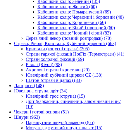
Кабошони колір: Зелений
(135)
Кабошони колір: Жовтий
(60)
Кабошони колір: Помаранчевий
(69)
Кабошони колір: Червоний і бордовий
(48)
Кабошони колір: Коричневий
(66)
Кабошони колір: Білий і прозорий
(60)
Кабошони колір: Чорний і сірий
(83)
Дерев'яний декор (повний розпродаж)
(78)
Стрази, Ріволі, Кристали, Кубічний цирконій
(663)
Кристали (конусні стрази)
(205)
Стрази гарячої фіксації HotFix (Термострази)
(41)
Стрази холодної фіксації
(69)
Ріволі (Rivoli)
(98)
Акрилові стрази і кристали
(29)
Ювелірний кубічний циркон CZ
(138)
Шатон (стрази в цапах)
(83)
Ланцюги
(148)
Ювелірна струна, дріт
(34)
Ювелірний трос (струна)
(15)
Дріт (каркасний, синельний, алюмінієвий и ін.)
(19)
Чокери і готові основи
(51)
Шнури
(963)
Парашутний шнур (паракорд)
(65)
Мотузка, джутовий шнур, шпагат
(15)