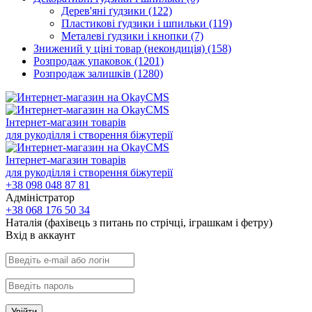
Дерев'яні ґудзики
(122)
Пластикові ґудзики і шпильки
(119)
Металеві ґудзики і кнопки
(7)
Знижений у ціні товар (некондиція)
(158)
Розпродаж упаковок
(1201)
Розпродаж залишків
(1280)
Інтернет-магазин товарів
для рукоділля і створення біжутерії
Інтернет-магазин товарів
для рукоділля і створення біжутерії
+38 098 048 87 81
Адміністратор
+38 068 176 50 34
Наталія (фахівець з питань по стрічці, іграшкам і фетру)
Вхiд в аккаунт
Увійти