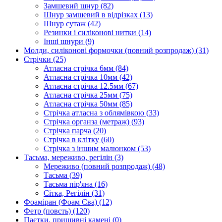
Замшевий шнур
(82)
Шнур замшевий в відрізках
(13)
Шнур сутаж
(42)
Резинки і силіконові нитки
(14)
Інші шнури
(9)
Молди, силіконові формочки (повний розпродаж)
(31)
Стрічки
(25)
Атласна стрічка 6мм
(84)
Атласна стрічка 10мм
(42)
Атласна стрічка 12.5мм
(67)
Атласна стрічка 25мм
(75)
Атласна стрічка 50мм
(85)
Стрічка атласна з облямівкою
(33)
Стрічка органза (метраж)
(93)
Стрічка парча
(20)
Стрічка в клітку
(60)
Стрічка з іншим малюнком
(53)
Тасьма, мереживо, регілін
(3)
Мереживо (повний розпродаж)
(48)
Тасьма
(39)
Тасьма пір'яна
(16)
Сітка, Регілін
(31)
Фоаміран (Фоам Єва)
(12)
Фетр (повсть)
(120)
Паєтки, пришивні камені
(0)