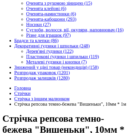
Оченята з рухомою зіницею
(15)
Оченята клейові
(6)
Оченята-намистинки
(6)
Оченята-кабошони
(293)
Носики
(27)
Суглоби, волосся, вії, окуляри, наповнювач
(16)
Різне для іграшок
(97)
Брадси та клепки
(86)
Декоративні ґудзики і шпильки
(248)
Дерев'яні ґудзики
(122)
Пластикові ґудзики і шпильки
(119)
Металеві ґудзики і кнопки
(7)
Знижений у ціні товар (некондиція)
(158)
Розпродаж упаковок
(1201)
Розпродаж залишків
(1280)
Головна
Стрічки
Стрічка з іншим малюнком
Стрічка репсова темно-бежева "Вишеньки", 10мм * 1м
Стрічка репсова темно-
бежева "Вишеньки", 10мм *