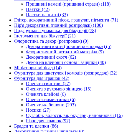
Пришивні камені (пришивні стрази)
(118)
Паєтки
(42)
Паєтки на нитці
(33)
Глітер, декоративний пісок, гранулят, пігменти
(71)
Пір'я декоративні (повний розпродаж)
(100)
Подарункова упаковка для біжутерії
(78)
Інструменти для біжутерії
(21)
Флористика та декор (розпродаж)
(0)
Декоративні квіти (повний розпродаж)
(5)
Флористичний витратний матеріал
(9)
Декоративний скотч
(62)
Декор на клейовій основі і защіпки
(40)
Мініатюри, мінісад
(14)
Фурнітура для шкатулок і комодів (розпродаж)
(32)
Фурнітура для іграшок
(42)
Оченята гвинтові
(27)
Оченята з рухомою зіницею
(15)
Оченята клейові
(6)
Оченята-намистинки
(6)
Оченята-кабошони
(293)
Носики
(27)
Суглоби, волосся, вії, окуляри, наповнювач
(16)
Різне для іграшок
(97)
Брадси та клепки
(86)
Декоративні ґудзики і шпильки
(0)