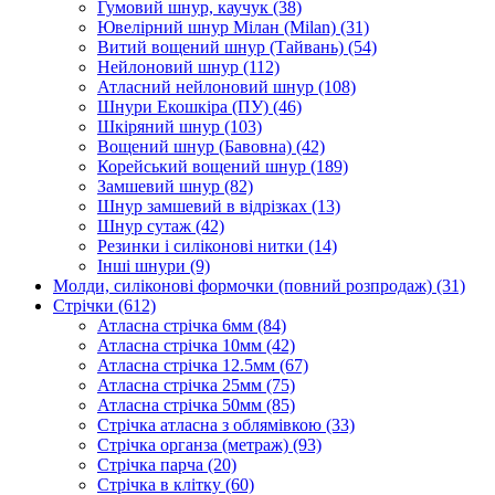
Гумовий шнур, каучук
(38)
Ювелірний шнур Мілан (Milan)
(31)
Витий вощений шнур (Тайвань)
(54)
Нейлоновий шнур
(112)
Атласний нейлоновий шнур
(108)
Шнури Екошкіра (ПУ)
(46)
Шкіряний шнур
(103)
Вощений шнур (Бавовна)
(42)
Корейський вощений шнур
(189)
Замшевий шнур
(82)
Шнур замшевий в відрізках
(13)
Шнур сутаж
(42)
Резинки і силіконові нитки
(14)
Інші шнури
(9)
Молди, силіконові формочки (повний розпродаж)
(31)
Стрічки
(612)
Атласна стрічка 6мм
(84)
Атласна стрічка 10мм
(42)
Атласна стрічка 12.5мм
(67)
Атласна стрічка 25мм
(75)
Атласна стрічка 50мм
(85)
Стрічка атласна з облямівкою
(33)
Стрічка органза (метраж)
(93)
Стрічка парча
(20)
Стрічка в клітку
(60)