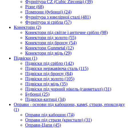
Фурнітура CZ (Cubic Zirconia)
(39)
Різне
(68)
Помпони (бубонці)
(24)
Фурнітура з ювелірної сталі
(481)
Фурнітура зі срібла
(57)
Конектори
(2)
Конектори під світле і античне срібло
(98)
Конектори під золото
(55)
Конектори під бронзу
(54)
Конектори Gunmetal
(12)
Конектори під мідь
(29)
Підвіски
(1)
Підвіски під срібло
(142)
Підвіски нержавіюча сталь
(115)
Підвіски під бронзу
(84)
Підвіски під золото
(105)
Підвіски під мідь
(35)
Підвіски під чорний нікель (ганметалл)
(31)
Бубонці
(25)
Підвіски-китиці
(34)
Оправи - основи під кабошони, камеї, стрази, епоксидку
(1)
Оправи під кабошон
(74)
Оправи під стрази (кристали)
(31)
Оправи-Цапи
(45)