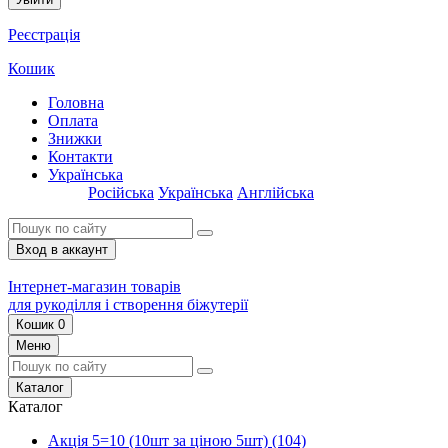
Реєстрація
Кошик
Головна
Оплата
Знижки
Контакти
Українська
Російська
Українська
Англійська
Вход в аккаунт
Інтернет-магазин товарів
для рукоділля і створення біжутерії
Кошик
0
Меню
Каталог
Каталог
Акція 5=10 (10шт за ціною 5шт)
(104)