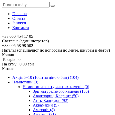
Головна
Оплата
Знижки
Контакти
+38 050 454 17 05
Светлана (администратор)
+38 095 58 98 502
Наталья (специалист по вопросам по ленте, шнурам и фетру)
Кошик
Товарів :
0
На суму :
0,00 грн
Каталог
Акція 5=10 (10шт за ціною 5шт)
(104)
Намистини
(3)
Намистини з натуральних каменів
(0)
Зріз натурального каменю
(155)
Авантюрин, Кварцит
(50)
Агат, Халцедон
(92)
Аквамарин
(5)
Амазоніт
(8)
Аметист
(31)