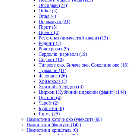
Обсидіан
(27)
Онікс
(3)
Опал
(4)
Перламутр
(21)
Пірит
(5)
Преніт
(4)
Раухтопаз (димчастий кварц)
(13)
Родоніт
(5)
Родохрозит
(9)
Сердолік (карнеол)
(19)
Содаліт
(10)
Тигрове око, Бичаче око, Соколине око
(16)
Турмалін
(11)
Флюорит
(26)
Хризокола
(3)
Хризоліт (перідот)
(3)
Циркон і Кубічний цирконій (фіаніт)
(144)
Цитрин
(4)
Чароїт
(2)
Бурштин
(8)
Яшма
(25)
Намистини котяче око (улексит)
(98)
Намистини біконуси
(142)
Намистини кришталь
(0)