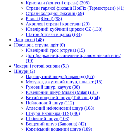
Кристали (конусні стрази)
(205)
Стрази гарячої фіксації HotFix (Термострази)
(41)
Стрази холодної фіксації
(69)
Ріволі (Rivoli)
(98)
Акрилові стрази і кристали
(29)
Ювелірний кубічний циркон CZ
(138)
Шатон (стрази в цапах)
(83)
Ланцюги
(148)
Ювелірна струна, дріт
(0)
Ювелірний трос (струна)
(15)
Дріт (каркасний, синельний, алюмінієвий и ін.)
(19)
Чокери і готові основи
(51)
Шнури
(2)
Парашутний шнур (паракорд)
(65)
Мотузка, джутовий шнур, шпагат
(15)
Гумовий шнур, каучук
(38)
Ювелірний шнур Мілан (Milan)
(31)
Витий вощений шнур (Тайвань)
(54)
Нейлоновий шнур
(112)
Атласний нейлоновий шнур
(108)
Шнури Екошкіра (ПУ)
(46)
Шкіряний шнур
(103)
Вощений шнур (Бавовна)
(42)
Корейський вощений шнур
(189)