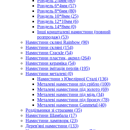
Рондель 2-4мм
(80)
Рондель 6*4мм
(57)
Рондель 8*6мм
(80)
Рондель 10*8мм
(25)
Рондель 12*10мм
(6)
Рондель 14*8мм
(0)
Інші кришталеві намистини (повний
розпродаж)
(53)
Намистини скляні Rainbow
(90)
Намистини скляні
(154)
Намистини Cracкle
(54)
Намистини пластик, акрил
(264)
Намистини кераміка
(54)
Намистини імітація перлів
(195)
Намистини металеві
(0)
Намистини з Ювелірної Сталі
(136)
Металеві намистини під срібло
(100)
Металеві намистини під золото
(69)
Металеві намистини під мідь
(34)
Металеві намистини під бронзу
(78)
Металеві намистини Gunmetal
(40)
Роздільники зі стразами
(35)
Намистини Шамбала
(17)
Намистини лампворк
(23)
Дерев'яні намистини
(133)