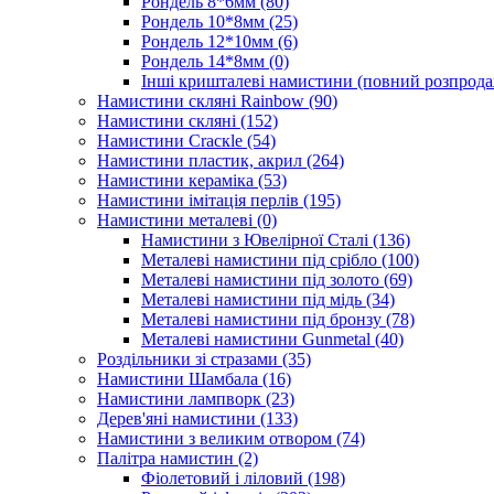
Рондель 8*6мм
(80)
Рондель 10*8мм
(25)
Рондель 12*10мм
(6)
Рондель 14*8мм
(0)
Інші кришталеві намистини (повний розпрод
Намистини скляні Rainbow
(90)
Намистини скляні
(152)
Намистини Cracкle
(54)
Намистини пластик, акрил
(264)
Намистини кераміка
(53)
Намистини імітація перлів
(195)
Намистини металеві
(0)
Намистини з Ювелірної Сталі
(136)
Металеві намистини під срібло
(100)
Металеві намистини під золото
(69)
Металеві намистини під мідь
(34)
Металеві намистини під бронзу
(78)
Металеві намистини Gunmetal
(40)
Роздільники зі стразами
(35)
Намистини Шамбала
(16)
Намистини лампворк
(23)
Дерев'яні намистини
(133)
Намистини з великим отвором
(74)
Палітра намистин
(2)
Фіолетовий і ліловий
(198)