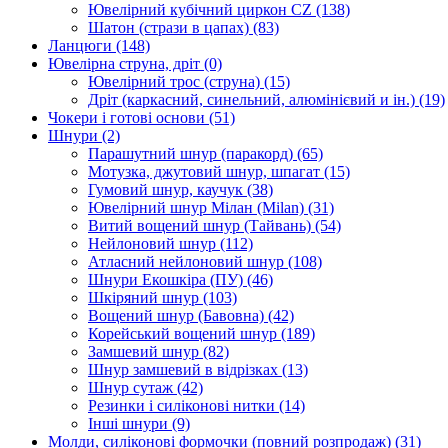
Ювелірний кубічний циркон CZ
(138)
Шатон (стрази в цапах)
(83)
Ланцюги
(148)
Ювелірна струна, дріт
(0)
Ювелірний трос (струна)
(15)
Дріт (каркасний, синельний, алюмінієвий и ін.)
(19)
Чокери і готові основи
(51)
Шнури
(2)
Парашутний шнур (паракорд)
(65)
Мотузка, джутовий шнур, шпагат
(15)
Гумовий шнур, каучук
(38)
Ювелірний шнур Мілан (Milan)
(31)
Витий вощений шнур (Тайвань)
(54)
Нейлоновий шнур
(112)
Атласний нейлоновий шнур
(108)
Шнури Екошкіра (ПУ)
(46)
Шкіряний шнур
(103)
Вощений шнур (Бавовна)
(42)
Корейський вощений шнур
(189)
Замшевий шнур
(82)
Шнур замшевий в відрізках
(13)
Шнур сутаж
(42)
Резинки і силіконові нитки
(14)
Інші шнури
(9)
Молди, силіконові формочки (повний розпродаж)
(31)