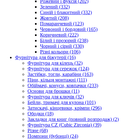
Рожевий і фуксія
(202)
Зелений
(332)
Синій і блакитний
(332)
Жовтий
(208)
Помаранчевий
(123)
Червоний і бордовий
(165)
Коричневий
(222)
Білий і прозорий
(238)
Чорний і сірий
(330)
Різні кольори
(106)
Фурнітура для біжутерії
(16)
Фурнітура для кілець
(32)
Фурнітура для сережок
(124)
Застібки, тогли, карабіни
(163)
Піни, кільця монтажні
(111)
Обіймачі, конуси, ковпачки
(233)
Основи для брошки
(11)
Фурнітура для ключів
(32)
Бейли, тримачі для кулона
(101)
Затискачі, кінцевики, крімпи
(296)
Ободки
(18)
Закладки для книг (повний розпродаж)
(2)
Фурнітура CZ (Cubic Zirconia)
(39)
Різне
(68)
Помпони (бубонці)
(24)