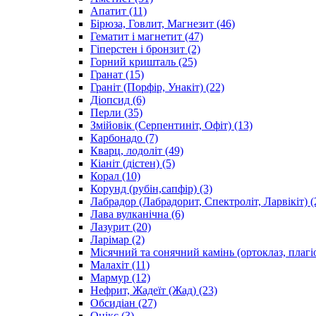
Апатит
(11)
Бірюза, Говлит, Магнезит
(46)
Гематит і магнетит
(47)
Гіперстен і бронзит
(2)
Горний кришталь
(25)
Гранат
(15)
Граніт (Порфір, Унакіт)
(22)
Діопсид
(6)
Перли
(35)
Змійовік (Серпентиніт, Офіт)
(13)
Карбонадо
(7)
Кварц, лодоліт
(49)
Кіаніт (дістен)
(5)
Корал
(10)
Корунд (рубін,сапфір)
(3)
Лабрадор (Лабрадорит, Спектроліт, Ларвікіт)
(
Лава вулканічна
(6)
Лазурит
(20)
Ларімар
(2)
Місячний та сонячний камінь (ортоклаз, плагі
Малахіт
(11)
Мармур
(12)
Нефрит, Жадеїт (Жад)
(23)
Обсидіан
(27)
Онікс
(3)