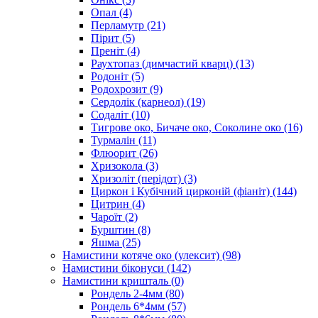
Опал
(4)
Перламутр
(21)
Пірит
(5)
Преніт
(4)
Раухтопаз (димчастий кварц)
(13)
Родоніт
(5)
Родохрозит
(9)
Сердолік (карнеол)
(19)
Содаліт
(10)
Тигрове око, Бичаче око, Соколине око
(16)
Турмалін
(11)
Флюорит
(26)
Хризокола
(3)
Хризоліт (перідот)
(3)
Циркон і Кубічний цирконій (фіаніт)
(144)
Цитрин
(4)
Чароїт
(2)
Бурштин
(8)
Яшма
(25)
Намистини котяче око (улексит)
(98)
Намистини біконуси
(142)
Намистини кришталь
(0)
Рондель 2-4мм
(80)
Рондель 6*4мм
(57)