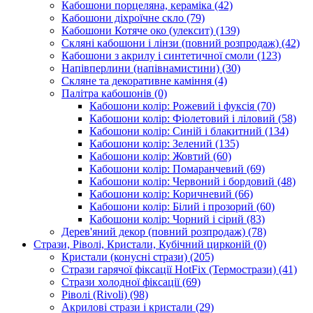
Кабошони порцеляна, кераміка
(42)
Кабошони діхроїчне скло
(79)
Кабошони Котяче око (улексит)
(139)
Скляні кабошони і лінзи (повний розпродаж)
(42)
Кабошони з акрилу і синтетичної смоли
(123)
Напівперлини (напівнамистини)
(30)
Скляне та декоративне каміння
(4)
Палітра кабошонів
(0)
Кабошони колір: Рожевий і фуксія
(70)
Кабошони колір: Фіолетовий і ліловий
(58)
Кабошони колір: Синій і блакитний
(134)
Кабошони колір: Зелений
(135)
Кабошони колір: Жовтий
(60)
Кабошони колір: Помаранчевий
(69)
Кабошони колір: Червоний і бордовий
(48)
Кабошони колір: Коричневий
(66)
Кабошони колір: Білий і прозорий
(60)
Кабошони колір: Чорний і сірий
(83)
Дерев'яний декор (повний розпродаж)
(78)
Стрази, Ріволі, Кристали, Кубічний цирконій
(0)
Кристали (конусні стрази)
(205)
Стрази гарячої фіксації HotFix (Термострази)
(41)
Стрази холодної фіксації
(69)
Ріволі (Rivoli)
(98)
Акрилові стрази і кристали
(29)