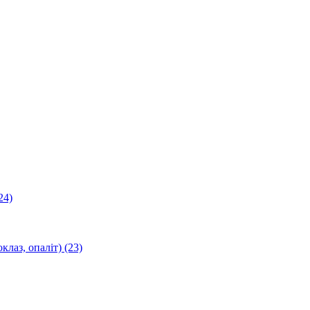
24)
оклаз, опаліт)
(23)