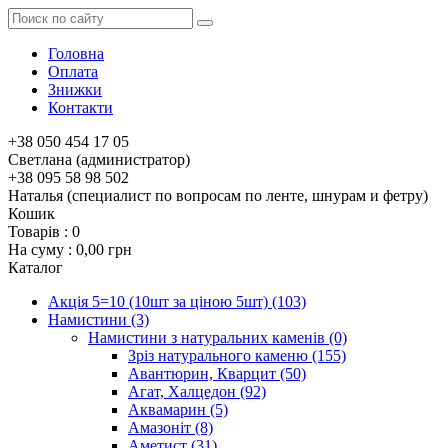
Головна
Оплата
Знижки
Контакти
+38 050 454 17 05
Светлана (администратор)
+38 095 58 98 502
Наталья (специалист по вопросам по ленте, шнурам и фетру)
Кошик
Товарів :
0
На суму :
0,00 грн
Каталог
Акція 5=10 (10шт за ціною 5шт)
(103)
Намистини
(3)
Намистини з натуральних каменів
(0)
Зріз натурального каменю
(155)
Авантюрин, Кварцит
(50)
Агат, Халцедон
(92)
Аквамарин
(5)
Амазоніт
(8)
Аметист
(31)