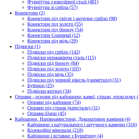
Фурнітура з ювелірної сталі
(481)
Фурнітура зі срібла
(57)
Конектори
(2)
Конектори під світле і античне срібло
(98)
Конектори під золото
(55)
Конектори під бронзу
(54)
Конектори Gunmetal
(12)
Конектори під мідь
(29)
Підвіски
(1)
Підвіски під срібло
(142)
Підвіски нержавіюча сталь
(115)
Підвіски під бронзу
(84)
Підвіски під золото
(105)
Підвіски під мідь
(35)
Підвіски під чорний нікель (ганметалл)
(31)
Бубонці
(25)
Підвіски-китиці
(34)
Оправи - основи під кабошони, камеї, стрази, епоксидку
(
Оправи під кабошон
(74)
Оправи під стрази (кристали)
(31)
Оправи-Цапи
(45)
Кабошони, Напівнамистини, Декоративне каміння
(4)
Кабошони з натурального і штучного каменю
(316)
Колекційні мінерали
(218)
Кабошони і вставки з Бурштину
(4)