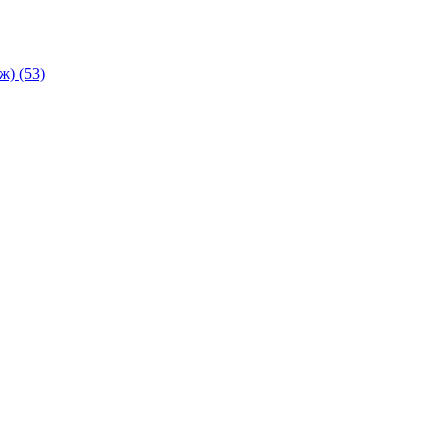
аж)
(53)