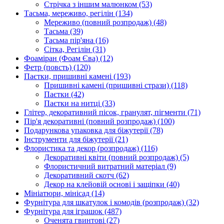
Стрічка з іншим малюнком
(53)
Тасьма, мереживо, регілін
(134)
Мереживо (повний розпродаж)
(48)
Тасьма
(39)
Тасьма пір'яна
(16)
Сітка, Регілін
(31)
Фоаміран (Фоам Єва)
(12)
Фетр (повсть)
(120)
Паєтки, пришивні камені
(193)
Пришивні камені (пришивні стрази)
(118)
Паєтки
(42)
Паєтки на нитці
(33)
Глітер, декоративний пісок, гранулят, пігменти
(71)
Пір'я декоративні (повний розпродаж)
(100)
Подарункова упаковка для біжутерії
(78)
Інструменти для біжутерії
(21)
Флористика та декор (розпродаж)
(116)
Декоративні квіти (повний розпродаж)
(5)
Флористичний витратний матеріал
(9)
Декоративний скотч
(62)
Декор на клейовій основі і защіпки
(40)
Мініатюри, мінісад
(14)
Фурнітура для шкатулок і комодів (розпродаж)
(32)
Фурнітура для іграшок
(487)
Оченята гвинтові
(27)