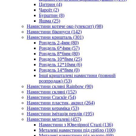
Цитрин
(4)
Чароїт
(2)
Бурштин
(8)
Яшма
(25)
Намистини котяче око (улексит)
(98)
Намистини біконуси
(142)
Намистини кришталь
(301)
Рондель 2-4мм
(80)
Рондель 6*4мм
(57)
Рондель 8*6мм
(80)
Рондель 10*8мм
(25)
Рондель 12*10мм
(6)
Рондель 14*8мм
(0)
Інші кришталеві намистини (повний
розпродаж)
(53)
Намистини скляні Rainbow
(90)
Намистини скляні
(152)
Намистини Cracкle
(54)
Намистини пластик, акрил
(264)
Намистини кераміка
(53)
Намистини імітація перлів
(195)
Намистини металеві
(457)
Намистини з Ювелірної Сталі
(136)
Металеві намистини під срібло
(100)
Металеві намистини під золото
(69)