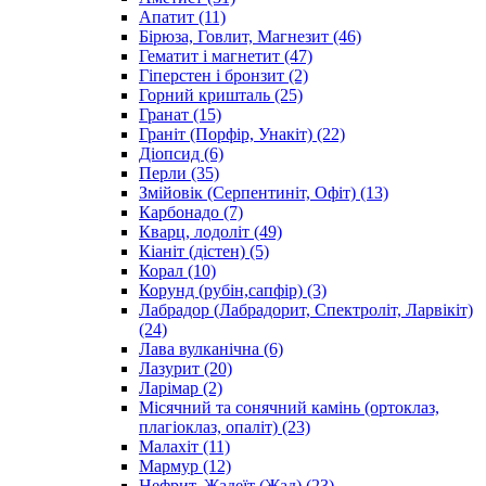
Апатит
(11)
Бірюза, Говлит, Магнезит
(46)
Гематит і магнетит
(47)
Гіперстен і бронзит
(2)
Горний кришталь
(25)
Гранат
(15)
Граніт (Порфір, Унакіт)
(22)
Діопсид
(6)
Перли
(35)
Змійовік (Серпентиніт, Офіт)
(13)
Карбонадо
(7)
Кварц, лодоліт
(49)
Кіаніт (дістен)
(5)
Корал
(10)
Корунд (рубін,сапфір)
(3)
Лабрадор (Лабрадорит, Спектроліт, Ларвікіт)
(24)
Лава вулканічна
(6)
Лазурит
(20)
Ларімар
(2)
Місячний та сонячний камінь (ортоклаз,
плагіоклаз, опаліт)
(23)
Малахіт
(11)
Мармур
(12)
Нефрит, Жадеїт (Жад)
(23)