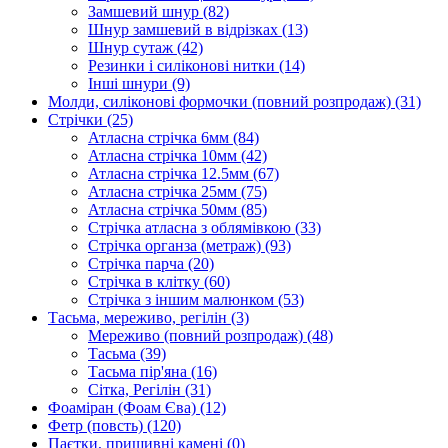
Замшевий шнур
(82)
Шнур замшевий в відрізках
(13)
Шнур сутаж
(42)
Резинки і силіконові нитки
(14)
Інші шнури
(9)
Молди, силіконові формочки (повний розпродаж)
(31)
Стрічки
(25)
Атласна стрічка 6мм
(84)
Атласна стрічка 10мм
(42)
Атласна стрічка 12.5мм
(67)
Атласна стрічка 25мм
(75)
Атласна стрічка 50мм
(85)
Стрічка атласна з облямівкою
(33)
Стрічка органза (метраж)
(93)
Стрічка парча
(20)
Стрічка в клітку
(60)
Стрічка з іншим малюнком
(53)
Тасьма, мереживо, регілін
(3)
Мереживо (повний розпродаж)
(48)
Тасьма
(39)
Тасьма пір'яна
(16)
Сітка, Регілін
(31)
Фоаміран (Фоам Єва)
(12)
Фетр (повсть)
(120)
Паєтки, пришивні камені
(0)