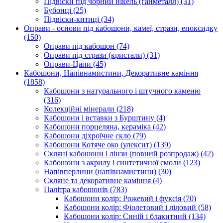
Підвіски під чорний нікель (ганметалл)
(31)
Бубонці
(25)
Підвіски-китиці
(34)
Оправи - основи під кабошони, камеї, стрази, епоксидку
(150)
Оправи під кабошон
(74)
Оправи під стрази (кристали)
(31)
Оправи-Цапи
(45)
Кабошони, Напівнамистини, Декоративне каміння
(1858)
Кабошони з натурального і штучного каменю
(316)
Колекційні мінерали
(218)
Кабошони і вставки з Бурштину
(4)
Кабошони порцеляна, кераміка
(42)
Кабошони діхроїчне скло
(79)
Кабошони Котяче око (улексит)
(139)
Скляні кабошони і лінзи (повний розпродаж)
(42)
Кабошони з акрилу і синтетичної смоли
(123)
Напівперлини (напівнамистини)
(30)
Скляне та декоративне каміння
(4)
Палітра кабошонів
(783)
Кабошони колір: Рожевий і фуксія
(70)
Кабошони колір: Фіолетовий і ліловий
(58)
Кабошони колір: Синій і блакитний
(134)