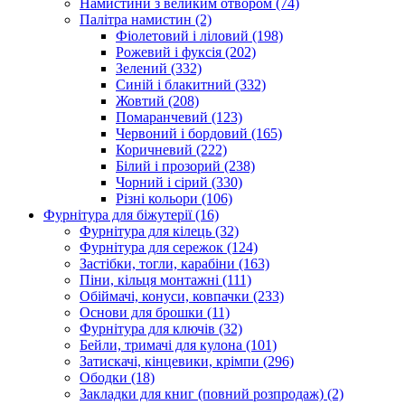
Намистини з великим отвором
(74)
Палітра намистин
(2)
Фіолетовий і ліловий
(198)
Рожевий і фуксія
(202)
Зелений
(332)
Синій і блакитний
(332)
Жовтий
(208)
Помаранчевий
(123)
Червоний і бордовий
(165)
Коричневий
(222)
Білий і прозорий
(238)
Чорний і сірий
(330)
Різні кольори
(106)
Фурнітура для біжутерії
(16)
Фурнітура для кілець
(32)
Фурнітура для сережок
(124)
Застібки, тогли, карабіни
(163)
Піни, кільця монтажні
(111)
Обіймачі, конуси, ковпачки
(233)
Основи для брошки
(11)
Фурнітура для ключів
(32)
Бейли, тримачі для кулона
(101)
Затискачі, кінцевики, крімпи
(296)
Ободки
(18)
Закладки для книг (повний розпродаж)
(2)