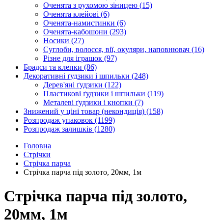
Оченята з рухомою зіницею
(15)
Оченята клейові
(6)
Оченята-намистинки
(6)
Оченята-кабошони
(293)
Носики
(27)
Суглоби, волосся, вії, окуляри, наповнювач
(16)
Різне для іграшок
(97)
Брадси та клепки
(86)
Декоративні ґудзики і шпильки
(248)
Дерев'яні ґудзики
(122)
Пластикові ґудзики і шпильки
(119)
Металеві ґудзики і кнопки
(7)
Знижений у ціні товар (некондиція)
(158)
Розпродаж упаковок
(1199)
Розпродаж залишків
(1280)
Головна
Стрічки
Стрічка парча
Стрічка парча під золото, 20мм, 1м
Стрічка парча під золото,
20мм, 1м