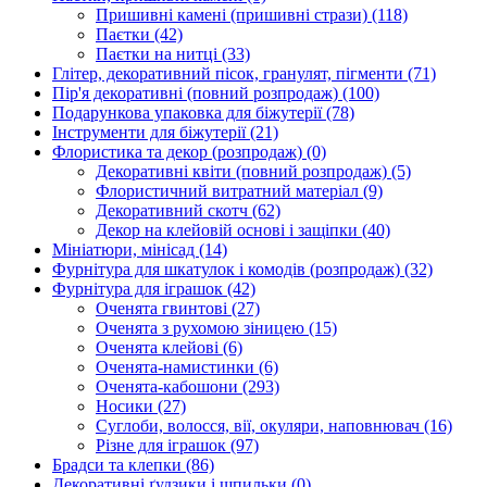
Пришивні камені (пришивні стрази)
(118)
Паєтки
(42)
Паєтки на нитці
(33)
Глітер, декоративний пісок, гранулят, пігменти
(71)
Пір'я декоративні (повний розпродаж)
(100)
Подарункова упаковка для біжутерії
(78)
Інструменти для біжутерії
(21)
Флористика та декор (розпродаж)
(0)
Декоративні квіти (повний розпродаж)
(5)
Флористичний витратний матеріал
(9)
Декоративний скотч
(62)
Декор на клейовій основі і защіпки
(40)
Мініатюри, мінісад
(14)
Фурнітура для шкатулок і комодів (розпродаж)
(32)
Фурнітура для іграшок
(42)
Оченята гвинтові
(27)
Оченята з рухомою зіницею
(15)
Оченята клейові
(6)
Оченята-намистинки
(6)
Оченята-кабошони
(293)
Носики
(27)
Суглоби, волосся, вії, окуляри, наповнювач
(16)
Різне для іграшок
(97)
Брадси та клепки
(86)
Декоративні ґудзики і шпильки
(0)