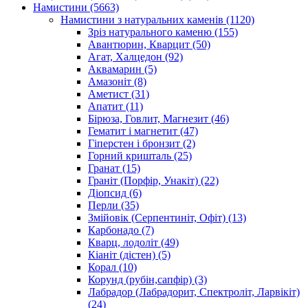
Намистини
(5663)
Намистини з натуральних каменів
(1120)
Зріз натурального каменю
(155)
Авантюрин, Кварцит
(50)
Агат, Халцедон
(92)
Аквамарин
(5)
Амазоніт
(8)
Аметист
(31)
Апатит
(11)
Бірюза, Говлит, Магнезит
(46)
Гематит і магнетит
(47)
Гіперстен і бронзит
(2)
Горний кришталь
(25)
Гранат
(15)
Граніт (Порфір, Унакіт)
(22)
Діопсид
(6)
Перли
(35)
Змійовік (Серпентиніт, Офіт)
(13)
Карбонадо
(7)
Кварц, лодоліт
(49)
Кіаніт (дістен)
(5)
Корал
(10)
Корунд (рубін,сапфір)
(3)
Лабрадор (Лабрадорит, Спектроліт, Ларвікіт)
(24)