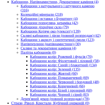
Кабошони, Напівнамистини, Декоративне каміння
(4)
Кабошони з натурального і штучного каменю
(316)
Колекційні мінерали
(218)
Кабошони і вставки з Бурштину
(4)
Кабошони порцеляна, кераміка
(42)
Кабошони діхроїчне скло
(79)
Кабошони Котяче око (улексит)
(139)
Скляні кабошони і лінзи (повний розпродаж)
(42)
Кабошони з акрилу і синтетичної смоли
(123)
Напівперлини (напівнамистини)
(30)
Скляне та декоративне каміння
(4)
Палітра кабошонів
(0)
Кабошони колір: Рожевий і фуксія
(70)
Кабошони колір: Фіолетовий і ліловий
(58)
Кабошони колір: Синій і блакитний
(134)
Кабошони колір: Зелений
(135)
Кабошони колір: Жовтий
(60)
Кабошони колір: Помаранчевий
(69)
Кабошони колір: Червоний і бордовий
(48)
Кабошони колір: Коричневий
(66)
Кабошони колір: Білий і прозорий
(60)
Кабошони колір: Чорний і сірий
(83)
Дерев'яний декор (повний розпродаж)
(78)
Стрази, Ріволі, Кристали, Кубічний цирконій
(0)