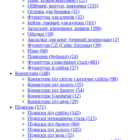
Піни, кільця монтажні
(111)
Обіймачі, конуси, ковпачки
(233)
Основи для брошки
(11)
Фурнітура для ключів
(32)
Бейли, тримачі для кулона
(101)
Затискачі, кінцевики, крімпи
(296)
Ободки
(18)
Закладки для книг (повний розпродаж)
(2)
Фурнітура CZ (Cubic Zirconia)
(39)
Різне
(68)
Помпони (бубонці)
(24)
Фурнітура з ювелірної сталі
(481)
Фурнітура зі срібла
(57)
Конектори
(248)
Конектори під світле і античне срібло
(98)
Конектори під золото
(55)
Конектори під бронзу
(54)
Конектори Gunmetal
(12)
Конектори під мідь
(29)
Підвіски
(571)
Підвіски під срібло
(142)
Підвіски нержавіюча сталь
(115)
Підвіски під бронзу
(84)
Підвіски під золото
(105)
Підвіски під мідь
(35)