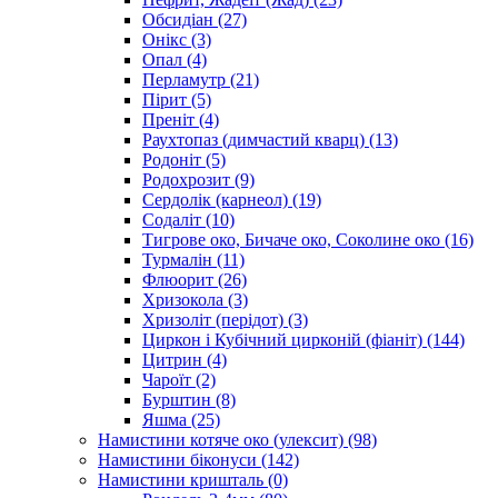
Обсидіан
(27)
Онікс
(3)
Опал
(4)
Перламутр
(21)
Пірит
(5)
Преніт
(4)
Раухтопаз (димчастий кварц)
(13)
Родоніт
(5)
Родохрозит
(9)
Сердолік (карнеол)
(19)
Содаліт
(10)
Тигрове око, Бичаче око, Соколине око
(16)
Турмалін
(11)
Флюорит
(26)
Хризокола
(3)
Хризоліт (перідот)
(3)
Циркон і Кубічний цирконій (фіаніт)
(144)
Цитрин
(4)
Чароїт
(2)
Бурштин
(8)
Яшма
(25)
Намистини котяче око (улексит)
(98)
Намистини біконуси
(142)
Намистини кришталь
(0)