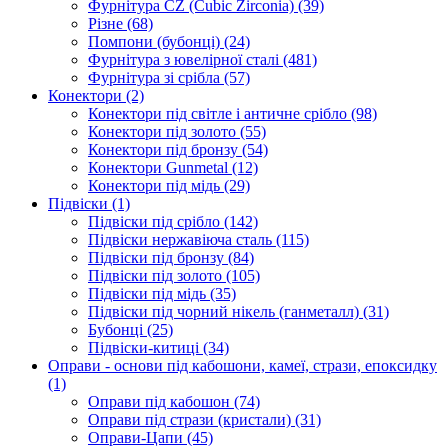
Фурнітура CZ (Cubic Zirconia)
(39)
Різне
(68)
Помпони (бубонці)
(24)
Фурнітура з ювелірної сталі
(481)
Фурнітура зі срібла
(57)
Конектори
(2)
Конектори під світле і античне срібло
(98)
Конектори під золото
(55)
Конектори під бронзу
(54)
Конектори Gunmetal
(12)
Конектори під мідь
(29)
Підвіски
(1)
Підвіски під срібло
(142)
Підвіски нержавіюча сталь
(115)
Підвіски під бронзу
(84)
Підвіски під золото
(105)
Підвіски під мідь
(35)
Підвіски під чорний нікель (ганметалл)
(31)
Бубонці
(25)
Підвіски-китиці
(34)
Оправи - основи під кабошони, камеї, стрази, епоксидку
(1)
Оправи під кабошон
(74)
Оправи під стрази (кристали)
(31)
Оправи-Цапи
(45)