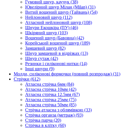
Гумовий шнур, каучук
(38)
Ювелірний шнур Мілан (Milan)
(31)
Витий вощений шнур (Тайвань)
(54)
Нейлоновий шнур
(112)
Атласний нейлоновий шнур
(108)
Шнури Екошкіра (ПУ)
(46)
Шкіряний шнур
(103)
Вощений шнур (Бавовна)
(42)
Корейський вощений шнур
(189)
Замшевий шнур
(82)
Шнур замшевий в відрізках
(13)
Шнур сутаж
(42)
Резинки і силіконові нитки
(14)
Інші шнури
(9)
Молди, силіконові формочки (повний розпродаж)
(31)
Стрічки
(612)
Атласна стрічка 6мм
(84)
Атласна стрічка 10мм
(42)
Атласна стрічка 12.5мм
(67)
Атласна стрічка 25мм
(75)
Атласна стрічка 50мм
(85)
Стрічка атласна з облямівкою
(33)
Стрічка органза (метраж)
(93)
Стрічка парча
(20)
Стрічка в клітку
(60)