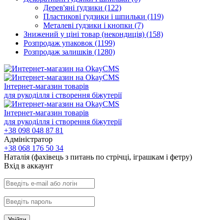
Дерев'яні ґудзики
(122)
Пластикові ґудзики і шпильки
(119)
Металеві ґудзики і кнопки
(7)
Знижений у ціні товар (некондиція)
(158)
Розпродаж упаковок
(1199)
Розпродаж залишків
(1280)
Інтернет-магазин товарів
для рукоділля і створення біжутерії
Інтернет-магазин товарів
для рукоділля і створення біжутерії
+38 098 048 87 81
Адміністратор
+38 068 176 50 34
Наталія (фахівець з питань по стрічці, іграшкам і фетру)
Вхiд в аккаунт
Увійти