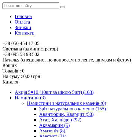
Головна
Оплата
Знижки
Контакти
+38 050 454 17 05
Светлана (администратор)
+38 095 58 98 502
Наталья (специалист по вопросам по ленте, шнурам и фетру)
Кошик
Товарів :
0
На суму :
0,00 грн
Каталог
Акція 5=10 (10шт за ціною 5шт)
(103)
Намистини
(3)
Намистини з натуральних каменів
(0)
Зріз натурального каменю
(155)
Авантюрин, Кварцит
(50)
Агат, Халцедон
(92)
Аквамарин
(5)
Амазоніт
(8)
Аметист
(31)