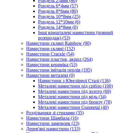
Рондель 2-4мм
(80)
Рондель 6*4мм
(57)
Рондель 8*6мм
(80)
Рондель 10*8мм
(25)
Рондель 12*10мм
(6)
Рондель 14*8мм
(0)
Інші кришталеві намистини (повний
розпродаж)
(53)
Намистини скляні Rainbow
(90)
Намистини скляні
(152)
Намистини Cracкle
(54)
Намистини пластик, акрил
(264)
Намистини кераміка
(53)
Намистини імітація перлів
(195)
Намистини металеві
(0)
Намистини з Ювелірної Сталі
(136)
Металеві намистини під срібло
(100)
Металеві намистини під золото
(69)
Металеві намистини під мідь
(34)
Металеві намистини під бронзу
(78)
Металеві намистини Gunmetal
(40)
Роздільники зі стразами
(35)
Намистини Шамбала
(16)
Намистини лампворк
(23)
Дерев'яні намистини
(133)