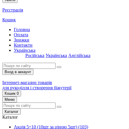
Реєстрація
Кошик
Головна
Оплата
Знижки
Контакти
Українська
Російська
Українська
Англійська
Вход в аккаунт
Інтернет-магазин товарів
для рукоділля і створення біжутерії
Кошик
0
Меню
Каталог
Каталог
Акція 5=10 (10шт за ціною 5шт)
(103)