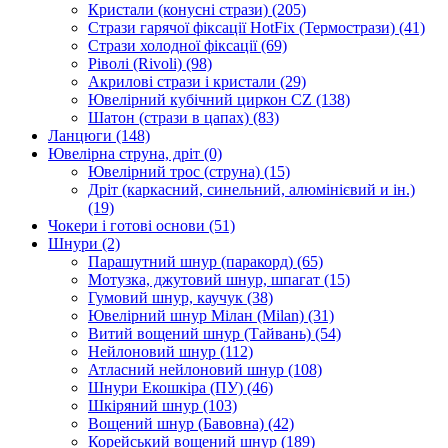
Кристали (конусні стрази)
(205)
Стрази гарячої фіксації HotFix (Термострази)
(41)
Стрази холодної фіксації
(69)
Ріволі (Rivoli)
(98)
Акрилові стрази і кристали
(29)
Ювелірний кубічний циркон CZ
(138)
Шатон (стрази в цапах)
(83)
Ланцюги
(148)
Ювелірна струна, дріт
(0)
Ювелірний трос (струна)
(15)
Дріт (каркасний, синельний, алюмінієвий и ін.)
(19)
Чокери і готові основи
(51)
Шнури
(2)
Парашутний шнур (паракорд)
(65)
Мотузка, джутовий шнур, шпагат
(15)
Гумовий шнур, каучук
(38)
Ювелірний шнур Мілан (Milan)
(31)
Витий вощений шнур (Тайвань)
(54)
Нейлоновий шнур
(112)
Атласний нейлоновий шнур
(108)
Шнури Екошкіра (ПУ)
(46)
Шкіряний шнур
(103)
Вощений шнур (Бавовна)
(42)
Корейський вощений шнур
(189)