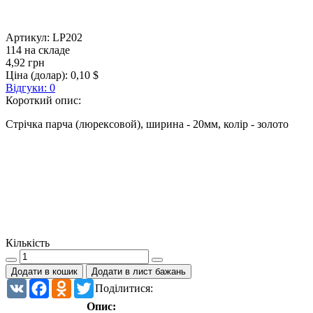
Артикул:
LP202
114 на складе
4,92 грн
Ціна (долар):
0,10 $
Відгуки: 0
Короткий опис:
Стрічка парча (люрексовой), ширина - 20мм, колір - золото
Кількість
Додати в кошик
Додати в лист бажань
VK
Facebook
Odnoklassniki
Twitter
Поділитися:
Опис: