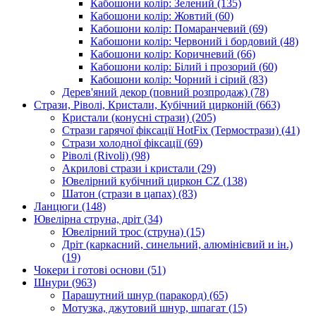
Кабошони колір: Зелений
(135)
Кабошони колір: Жовтий
(60)
Кабошони колір: Помаранчевий
(69)
Кабошони колір: Червоний і бордовий
(48)
Кабошони колір: Коричневий
(66)
Кабошони колір: Білий і прозорий
(60)
Кабошони колір: Чорний і сірий
(83)
Дерев'яний декор (повний розпродаж)
(78)
Стрази, Ріволі, Кристали, Кубічний цирконій
(663)
Кристали (конусні стрази)
(205)
Стрази гарячої фіксації HotFix (Термострази)
(41)
Стрази холодної фіксації
(69)
Ріволі (Rivoli)
(98)
Акрилові стрази і кристали
(29)
Ювелірний кубічний циркон CZ
(138)
Шатон (стрази в цапах)
(83)
Ланцюги
(148)
Ювелірна струна, дріт
(34)
Ювелірний трос (струна)
(15)
Дріт (каркасний, синельний, алюмінієвий и ін.)
(19)
Чокери і готові основи
(51)
Шнури
(963)
Парашутний шнур (паракорд)
(65)
Мотузка, джутовий шнур, шпагат
(15)