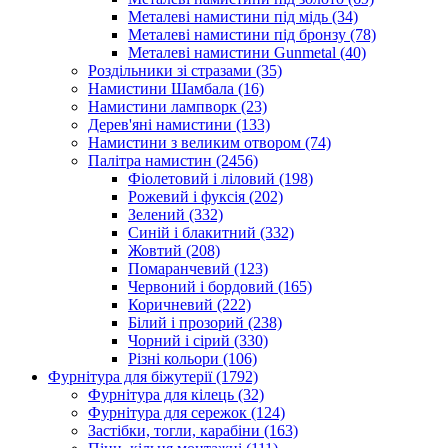
Металеві намистини під мідь
(34)
Металеві намистини під бронзу
(78)
Металеві намистини Gunmetal
(40)
Роздільники зі стразами
(35)
Намистини Шамбала
(16)
Намистини лампворк
(23)
Дерев'яні намистини
(133)
Намистини з великим отвором
(74)
Палітра намистин
(2456)
Фіолетовий і ліловий
(198)
Рожевий і фуксія
(202)
Зелений
(332)
Синій і блакитний
(332)
Жовтий
(208)
Помаранчевий
(123)
Червоний і бордовий
(165)
Коричневий
(222)
Білий і прозорий
(238)
Чорний і сірий
(330)
Різні кольори
(106)
Фурнітура для біжутерії
(1792)
Фурнітура для кілець
(32)
Фурнітура для сережок
(124)
Застібки, тогли, карабіни
(163)