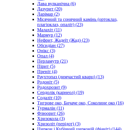
Лава вулканічна
(6)
Лазурит
(20)
Ларімар
(2)
Місячний та сонячний камінь (ортоклаз,
плагіоклаз, опаліт)
(23)
Малахіт
(11)
Мармур
(12)
Нефрит, Жадеїт (Жад)
(23)
Обсидіан
(27)
Онікс
(3)
Опал
(4)
Перламутр
(21)
Пірит
(5)
Преніт
(4)
Раухтопаз (димчастий кварц)
(13)
Родоніт
(5)
Родохрозит
(9)
Сердолік (карнеол)
(19)
Содаліт
(10)
Тигрове око, Бичаче око, Соколине око
(16)
Турмалін
(11)
Флюорит
(26)
Хризокола
(3)
Хризоліт (перідот)
(3)
Циркон і Кубічний цирконій (фіаніт)
(144)