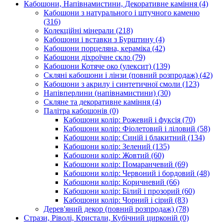
Кабошони, Напівнамистини, Декоративне каміння
(4)
Кабошони з натурального і штучного каменю
(316)
Колекційні мінерали
(218)
Кабошони і вставки з Бурштину
(4)
Кабошони порцеляна, кераміка
(42)
Кабошони діхроїчне скло
(79)
Кабошони Котяче око (улексит)
(139)
Скляні кабошони і лінзи (повний розпродаж)
(42)
Кабошони з акрилу і синтетичної смоли
(123)
Напівперлини (напівнамистини)
(30)
Скляне та декоративне каміння
(4)
Палітра кабошонів
(0)
Кабошони колір: Рожевий і фуксія
(70)
Кабошони колір: Фіолетовий і ліловий
(58)
Кабошони колір: Синій і блакитний
(134)
Кабошони колір: Зелений
(135)
Кабошони колір: Жовтий
(60)
Кабошони колір: Помаранчевий
(69)
Кабошони колір: Червоний і бордовий
(48)
Кабошони колір: Коричневий
(66)
Кабошони колір: Білий і прозорий
(60)
Кабошони колір: Чорний і сірий
(83)
Дерев'яний декор (повний розпродаж)
(78)
Стрази, Ріволі, Кристали, Кубічний цирконій
(0)