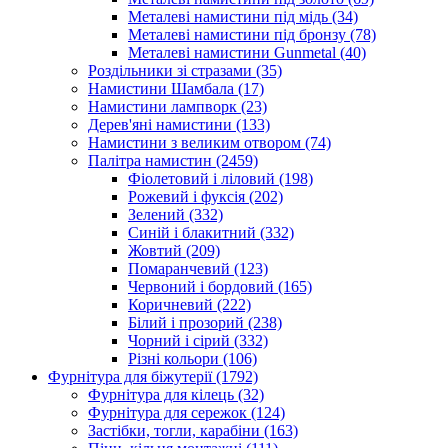
Металеві намистини під мідь
(34)
Металеві намистини під бронзу
(78)
Металеві намистини Gunmetal
(40)
Роздільники зі стразами
(35)
Намистини Шамбала
(17)
Намистини лампворк
(23)
Дерев'яні намистини
(133)
Намистини з великим отвором
(74)
Палітра намистин
(2459)
Фіолетовий і ліловий
(198)
Рожевий і фуксія
(202)
Зелений
(332)
Синій і блакитний
(332)
Жовтий
(209)
Помаранчевий
(123)
Червоний і бордовий
(165)
Коричневий
(222)
Білий і прозорий
(238)
Чорний і сірий
(332)
Різні кольори
(106)
Фурнітура для біжутерії
(1792)
Фурнітура для кілець
(32)
Фурнітура для сережок
(124)
Застібки, тогли, карабіни
(163)