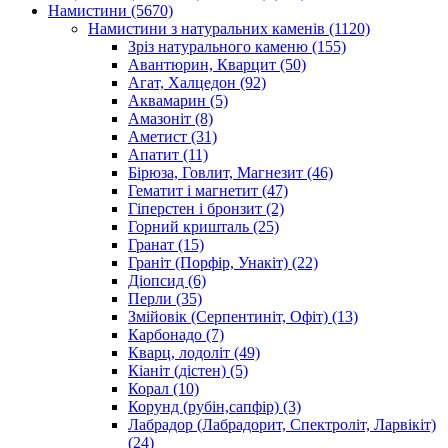
Намистини
(5670)
Намистини з натуральних каменів
(1120)
Зріз натурального каменю
(155)
Авантюрин, Кварцит
(50)
Агат, Халцедон
(92)
Аквамарин
(5)
Амазоніт
(8)
Аметист
(31)
Апатит
(11)
Бірюза, Говлит, Магнезит
(46)
Гематит і магнетит
(47)
Гіперстен і бронзит
(2)
Горний кришталь
(25)
Гранат
(15)
Граніт (Порфір, Унакіт)
(22)
Діопсид
(6)
Перли
(35)
Змійовік (Серпентиніт, Офіт)
(13)
Карбонадо
(7)
Кварц, лодоліт
(49)
Кіаніт (дістен)
(5)
Корал
(10)
Корунд (рубін,сапфір)
(3)
Лабрадор (Лабрадорит, Спектроліт, Ларвікіт)
(24)