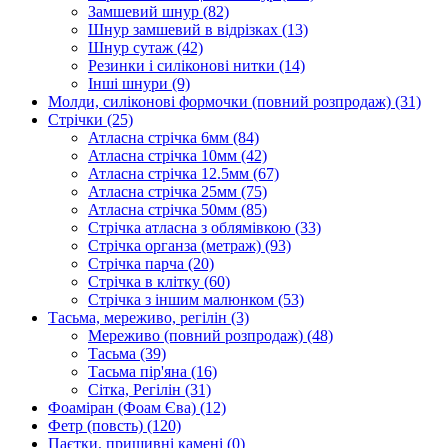
Замшевий шнур
(82)
Шнур замшевий в відрізках
(13)
Шнур сутаж
(42)
Резинки і силіконові нитки
(14)
Інші шнури
(9)
Молди, силіконові формочки (повний розпродаж)
(31)
Стрічки
(25)
Атласна стрічка 6мм
(84)
Атласна стрічка 10мм
(42)
Атласна стрічка 12.5мм
(67)
Атласна стрічка 25мм
(75)
Атласна стрічка 50мм
(85)
Стрічка атласна з облямівкою
(33)
Стрічка органза (метраж)
(93)
Стрічка парча
(20)
Стрічка в клітку
(60)
Стрічка з іншим малюнком
(53)
Тасьма, мереживо, регілін
(3)
Мереживо (повний розпродаж)
(48)
Тасьма
(39)
Тасьма пір'яна
(16)
Сітка, Регілін
(31)
Фоаміран (Фоам Єва)
(12)
Фетр (повсть)
(120)
Паєтки, пришивні камені
(0)