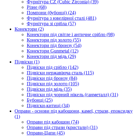
Фурнітура CZ (Cubic Zirconia)
(39)
Різне
(68)
Помпони (бубонці)
(24)
Фурнітура з ювелірної сталі
(481)
Фурнітура зі срібла
(57)
Конектори
(2)
Конектори під світле і античне срібло
(98)
Конектори під золото
(55)
Конектори під бронзу
(54)
Конектори Gunmetal
(12)
Конектори під мідь
(29)
Підвіски
(1)
Підвіски під срібло
(142)
Підвіски нержавіюча сталь
(115)
Підвіски під бронзу
(84)
Підвіски під золото
(105)
Підвіски під мідь
(35)
Підвіски під чорний нікель (ганметалл)
(31)
Бубонці
(25)
Підвіски-китиці
(34)
Оправи - основи під кабошони, камеї, стрази, епоксидку
(1)
Оправи під кабошон
(74)
Оправи під стрази (кристали)
(31)
Оправи-Цапи
(45)