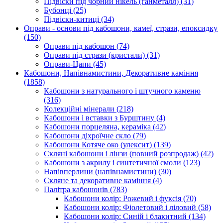
Підвіски під чорний нікель (ганметалл)
(31)
Бубонці
(25)
Підвіски-китиці
(34)
Оправи - основи під кабошони, камеї, стрази, епоксидку
(150)
Оправи під кабошон
(74)
Оправи під стрази (кристали)
(31)
Оправи-Цапи
(45)
Кабошони, Напівнамистини, Декоративне каміння
(1858)
Кабошони з натурального і штучного каменю
(316)
Колекційні мінерали
(218)
Кабошони і вставки з Бурштину
(4)
Кабошони порцеляна, кераміка
(42)
Кабошони діхроїчне скло
(79)
Кабошони Котяче око (улексит)
(139)
Скляні кабошони і лінзи (повний розпродаж)
(42)
Кабошони з акрилу і синтетичної смоли
(123)
Напівперлини (напівнамистини)
(30)
Скляне та декоративне каміння
(4)
Палітра кабошонів
(783)
Кабошони колір: Рожевий і фуксія
(70)
Кабошони колір: Фіолетовий і ліловий
(58)
Кабошони колір: Синій і блакитний
(134)