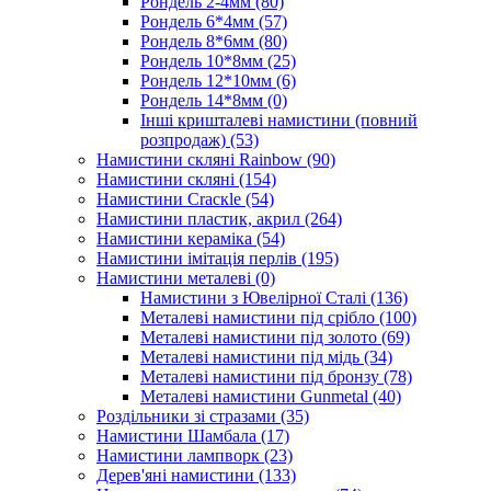
Рондель 2-4мм
(80)
Рондель 6*4мм
(57)
Рондель 8*6мм
(80)
Рондель 10*8мм
(25)
Рондель 12*10мм
(6)
Рондель 14*8мм
(0)
Інші кришталеві намистини (повний
розпродаж)
(53)
Намистини скляні Rainbow
(90)
Намистини скляні
(154)
Намистини Cracкle
(54)
Намистини пластик, акрил
(264)
Намистини кераміка
(54)
Намистини імітація перлів
(195)
Намистини металеві
(0)
Намистини з Ювелірної Сталі
(136)
Металеві намистини під срібло
(100)
Металеві намистини під золото
(69)
Металеві намистини під мідь
(34)
Металеві намистини під бронзу
(78)
Металеві намистини Gunmetal
(40)
Роздільники зі стразами
(35)
Намистини Шамбала
(17)
Намистини лампворк
(23)
Дерев'яні намистини
(133)