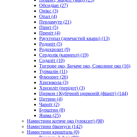
Обсидіан
(27)
Онікс
(3)
Опал
(4)
Перламутр
(21)
Пірит
(5)
Преніт
(4)
Раухтопаз (димчастий кварц)
(13)
Родоніт
(5)
Родохрозит
(9)
Сердолік (карнеол)
(19)
Содаліт
(10)
Тигрове око, Бичаче око, Соколине око
(16)
Турмалін
(11)
Флюорит
(26)
Хризокола
(3)
Хризоліт (перідот)
(3)
Циркон і Кубічний цирконій (фіаніт)
(144)
Цитрин
(4)
Чароїт
(2)
Бурштин
(8)
Яшма
(25)
Намистини котяче око (улексит)
(98)
Намистини біконуси
(142)
Намистини кришталь
(0)