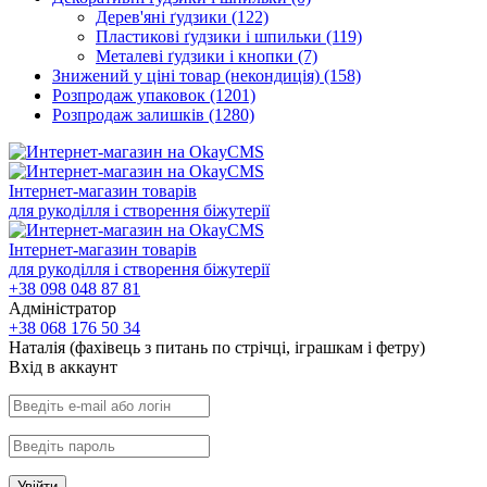
Дерев'яні ґудзики
(122)
Пластикові ґудзики і шпильки
(119)
Металеві ґудзики і кнопки
(7)
Знижений у ціні товар (некондиція)
(158)
Розпродаж упаковок
(1201)
Розпродаж залишків
(1280)
Інтернет-магазин товарів
для рукоділля і створення біжутерії
Інтернет-магазин товарів
для рукоділля і створення біжутерії
+38 098 048 87 81
Адміністратор
+38 068 176 50 34
Наталія (фахівець з питань по стрічці, іграшкам і фетру)
Вхiд в аккаунт
Увійти