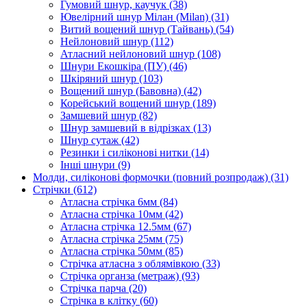
Гумовий шнур, каучук
(38)
Ювелірний шнур Мілан (Milan)
(31)
Витий вощений шнур (Тайвань)
(54)
Нейлоновий шнур
(112)
Атласний нейлоновий шнур
(108)
Шнури Екошкіра (ПУ)
(46)
Шкіряний шнур
(103)
Вощений шнур (Бавовна)
(42)
Корейський вощений шнур
(189)
Замшевий шнур
(82)
Шнур замшевий в відрізках
(13)
Шнур сутаж
(42)
Резинки і силіконові нитки
(14)
Інші шнури
(9)
Молди, силіконові формочки (повний розпродаж)
(31)
Стрічки
(612)
Атласна стрічка 6мм
(84)
Атласна стрічка 10мм
(42)
Атласна стрічка 12.5мм
(67)
Атласна стрічка 25мм
(75)
Атласна стрічка 50мм
(85)
Стрічка атласна з облямівкою
(33)
Стрічка органза (метраж)
(93)
Стрічка парча
(20)
Стрічка в клітку
(60)