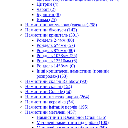
Цитрин
(4)
Чароїт
(2)
Бурштин
(8)
Яшма
(25)
Намистини котяче око (улексит)
(98)
Намистини біконуси
(142)
Намистини кришталь
(301)
Рондель 2-4мм
(80)
Рондель 6*4мм
(57)
Рондель 8*6мм
(80)
Рондель 10*8мм
(25)
Рондель 12*10мм
(6)
Рондель 14*8мм
(0)
Інші кришталеві намистини (повний
розпродаж)
(53)
Намистини скляні Rainbow
(90)
Намистини скляні
(154)
Намистини Cracкle
(54)
Намистини пластик, акрил
(264)
Намистини кераміка
(54)
Намистини імітація перлів
(195)
Намистини металеві
(457)
Намистини з Ювелірної Сталі
(136)
Металеві намистини під срібло
(100)
Металеві намистини під золото
(69)