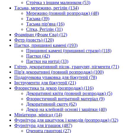
Стрічка з іншим малюнком
(53)
Тасьма, мереживо, регілін
(134)
Мереживо (повний розпродаж)
(48)
Тасьма
(39)
Тасьма пір'яна
(16)
Сітка, Регілін
(31)
Фоаміран (Фоам Єва)
(12)
Фетр (повсть)
(120)
Паєтки, пришивні камені
(193)
Пришивні камені (пришивні стрази)
(118)
Паєтки
(42)
Паєтки на нитці
(33)
Глітер, декоративний пісок, гранулят, пігменти
(71)
Пір'я декоративні (повний розпродаж)
(100)
Подарункова упаковка для біжутерії
(78)
Інструменти для біжутерії
(21)
Флористика та декор (розпродаж)
(116)
Декоративні квіти (повний розпродаж)
(5)
Флористичний витратний матеріал
(9)
Декоративний скотч
(62)
Декор на клейовій основі і защіпки
(40)
Мініатюри, мінісад
(14)
Фурнітура для шкатулок і комодів (розпродаж)
(32)
Фурнітура для іграшок
(487)
Оченята гвинтові
(27)