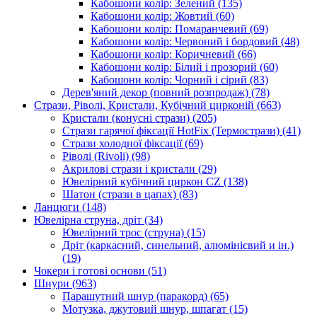
Кабошони колір: Зелений
(135)
Кабошони колір: Жовтий
(60)
Кабошони колір: Помаранчевий
(69)
Кабошони колір: Червоний і бордовий
(48)
Кабошони колір: Коричневий
(66)
Кабошони колір: Білий і прозорий
(60)
Кабошони колір: Чорний і сірий
(83)
Дерев'яний декор (повний розпродаж)
(78)
Стрази, Ріволі, Кристали, Кубічний цирконій
(663)
Кристали (конусні стрази)
(205)
Стрази гарячої фіксації HotFix (Термострази)
(41)
Стрази холодної фіксації
(69)
Ріволі (Rivoli)
(98)
Акрилові стрази і кристали
(29)
Ювелірний кубічний циркон CZ
(138)
Шатон (стрази в цапах)
(83)
Ланцюги
(148)
Ювелірна струна, дріт
(34)
Ювелірний трос (струна)
(15)
Дріт (каркасний, синельний, алюмінієвий и ін.)
(19)
Чокери і готові основи
(51)
Шнури
(963)
Парашутний шнур (паракорд)
(65)
Мотузка, джутовий шнур, шпагат
(15)