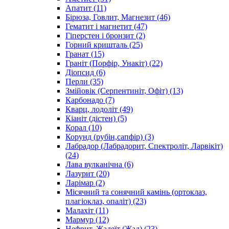
Апатит
(11)
Бірюза, Говлит, Магнезит
(46)
Гематит і магнетит
(47)
Гіперстен і бронзит
(2)
Горний кришталь
(25)
Гранат
(15)
Граніт (Порфір, Унакіт)
(22)
Діопсид
(6)
Перли
(35)
Змійовік (Серпентиніт, Офіт)
(13)
Карбонадо
(7)
Кварц, лодоліт
(49)
Кіаніт (дістен)
(5)
Корал
(10)
Корунд (рубін,сапфір)
(3)
Лабрадор (Лабрадорит, Спектроліт, Ларвікіт)
(24)
Лава вулканічна
(6)
Лазурит
(20)
Ларімар
(2)
Місячний та сонячний камінь (ортоклаз,
плагіоклаз, опаліт)
(23)
Малахіт
(11)
Мармур
(12)
Нефрит, Жадеїт (Жад)
(23)