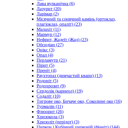
Лава вулканічна
(6)
Лазурит
(20)
Ларімар
(2)
Місячний та сонячний камінь (ортоклаз,
плагіоклаз, опаліт)
(23)
Малахіт
(11)
Мармур
(12)
Нефрит, Жадеїт (Жад)
(23)
Обсидіан
(27)
Онікс
(3)
Опал
(4)
Перламутр
(21)
Пірит
(5)
Преніт
(4)
Раухтопаз (димчастий кварц)
(13)
Родоніт
(5)
Родохрозит
(9)
Сердолік (карнеол)
(19)
Содаліт
(10)
Тигрове око, Бичаче око, Соколине око
(16)
Турмалін
(11)
Флюорит
(26)
Хризокола
(3)
Хризоліт (перідот)
(3)
Циркон і Кубічний цирконій (фіаніт)
(144)