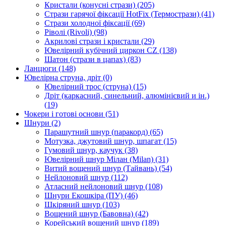
Кристали (конусні стрази)
(205)
Стрази гарячої фіксації HotFix (Термострази)
(41)
Стрази холодної фіксації
(69)
Ріволі (Rivoli)
(98)
Акрилові стрази і кристали
(29)
Ювелірний кубічний циркон CZ
(138)
Шатон (стрази в цапах)
(83)
Ланцюги
(148)
Ювелірна струна, дріт
(0)
Ювелірний трос (струна)
(15)
Дріт (каркасний, синельний, алюмінієвий и ін.)
(19)
Чокери і готові основи
(51)
Шнури
(2)
Парашутний шнур (паракорд)
(65)
Мотузка, джутовий шнур, шпагат
(15)
Гумовий шнур, каучук
(38)
Ювелірний шнур Мілан (Milan)
(31)
Витий вощений шнур (Тайвань)
(54)
Нейлоновий шнур
(112)
Атласний нейлоновий шнур
(108)
Шнури Екошкіра (ПУ)
(46)
Шкіряний шнур
(103)
Вощений шнур (Бавовна)
(42)
Корейський вощений шнур
(189)