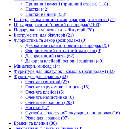
Пришивні камені (пришивні стрази)
(118)
Паєтки
(42)
Паєтки на нитці
(33)
Глітер, декоративний пісок, гранулят, пігменти
(71)
Пір'я декоративні (повний розпродаж)
(100)
Подарункова упаковка для біжутерії
(78)
Інструменти для біжутерії
(21)
Флористика та декор (розпродаж)
(0)
Декоративні квіти (повний розпродаж)
(5)
Флористичний витратний матеріал
(9)
Декоративний скотч
(62)
Декор на клейовій основі і защіпки
(40)
Мініатюри, мінісад
(14)
Фурнітура для шкатулок і комодів (розпродаж)
(32)
Фурнітура для іграшок
(42)
Оченята гвинтові
(27)
Оченята з рухомою зіницею
(15)
Оченята клейові
(6)
Оченята-намистинки
(6)
Оченята-кабошони
(293)
Носики
(27)
Суглоби, волосся, вії, окуляри, наповнювач
(16)
Різне для іграшок
(97)
Брадси та клепки
(86)
Декоративні ґудзики і шпильки
(0)