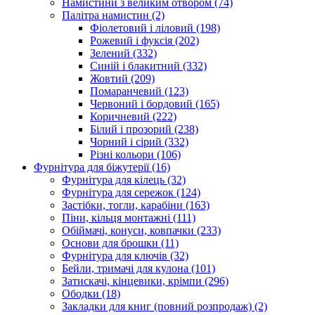
Намистини з великим отвором
(74)
Палітра намистин
(2)
Фіолетовий і ліловий
(198)
Рожевий і фуксія
(202)
Зелений
(332)
Синій і блакитний
(332)
Жовтий
(209)
Помаранчевий
(123)
Червоний і бордовий
(165)
Коричневий
(222)
Білий і прозорий
(238)
Чорний і сірий
(332)
Різні кольори
(106)
Фурнітура для біжутерії
(16)
Фурнітура для кілець
(32)
Фурнітура для сережок
(124)
Застібки, тогли, карабіни
(163)
Піни, кільця монтажні
(111)
Обіймачі, конуси, ковпачки
(233)
Основи для брошки
(11)
Фурнітура для ключів
(32)
Бейли, тримачі для кулона
(101)
Затискачі, кінцевики, крімпи
(296)
Ободки
(18)
Закладки для книг (повний розпродаж)
(2)