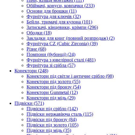
Піни, кільця монтажні
(111)
Обіймачі, конуси, ковпачки
(233)
Основи для брошки
(11)
Фурнітура для ключів
(32)
Бейли, тримачі для кулона
(101)
Затискачі, кінцевики, крімпи
(296)
Ободки
(18)
Закладки для книг (повний розпродаж)
(2)
Фурнітура CZ (Cubic Zirconia)
(39)
Різне
(68)
Помпони (бубонці)
(24)
Фурнітура з ювелірної сталі
(481)
Фурнітура зі срібла
(57)
Конектори
(248)
Конектори під світле і античне срібло
(98)
Конектори під золото
(55)
Конектори під бронзу
(54)
Конектори Gunmetal
(12)
Конектори під мідь
(29)
Підвіски
(571)
Підвіски під срібло
(142)
Підвіски нержавіюча сталь
(115)
Підвіски під бронзу
(84)
Підвіски під золото
(105)
Підвіски під мідь
(35)