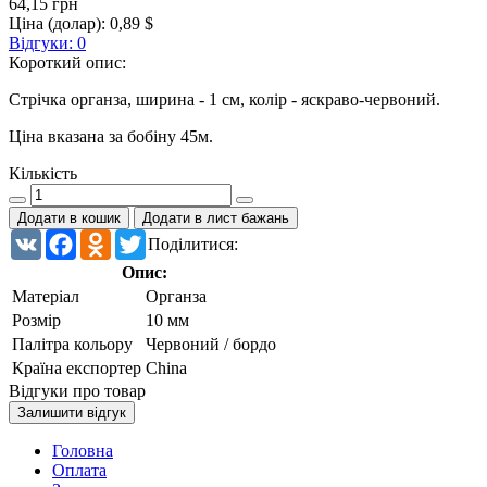
64,15 грн
Ціна (долар):
0,89 $
Відгуки: 0
Короткий опис:
Стрічка органза, ширина - 1 см, колір - яскраво-червоний.
Ціна вказана за бобіну 45м.
Кількість
Додати в кошик
Додати в лист бажань
VK
Facebook
Odnoklassniki
Twitter
Поділитися:
Опис:
Матеріал
Органза
Розмір
10 мм
Палітра кольору
Червоний / бордо
Країна експортер
China
Відгуки про товар
Залишити відгук
Головна
Оплата