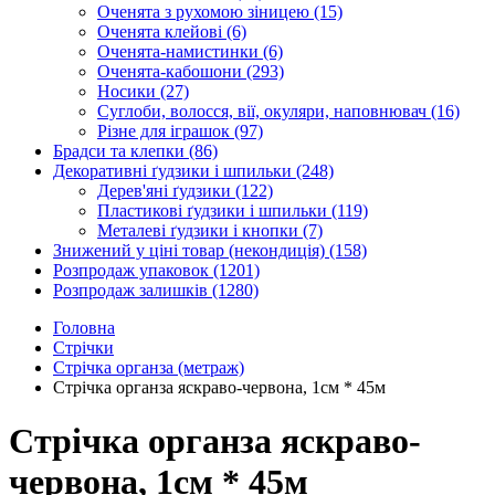
Оченята з рухомою зіницею
(15)
Оченята клейові
(6)
Оченята-намистинки
(6)
Оченята-кабошони
(293)
Носики
(27)
Суглоби, волосся, вії, окуляри, наповнювач
(16)
Різне для іграшок
(97)
Брадси та клепки
(86)
Декоративні ґудзики і шпильки
(248)
Дерев'яні ґудзики
(122)
Пластикові ґудзики і шпильки
(119)
Металеві ґудзики і кнопки
(7)
Знижений у ціні товар (некондиція)
(158)
Розпродаж упаковок
(1201)
Розпродаж залишків
(1280)
Головна
Стрічки
Стрічка органза (метраж)
Стрічка органза яскраво-червона, 1см * 45м
Стрічка органза яскраво-
червона, 1см * 45м