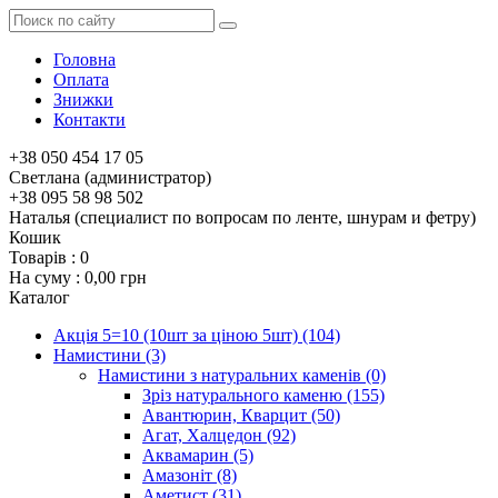
Головна
Оплата
Знижки
Контакти
+38 050 454 17 05
Светлана (администратор)
+38 095 58 98 502
Наталья (специалист по вопросам по ленте, шнурам и фетру)
Кошик
Товарів :
0
На суму :
0,00 грн
Каталог
Акція 5=10 (10шт за ціною 5шт)
(104)
Намистини
(3)
Намистини з натуральних каменів
(0)
Зріз натурального каменю
(155)
Авантюрин, Кварцит
(50)
Агат, Халцедон
(92)
Аквамарин
(5)
Амазоніт
(8)
Аметист
(31)