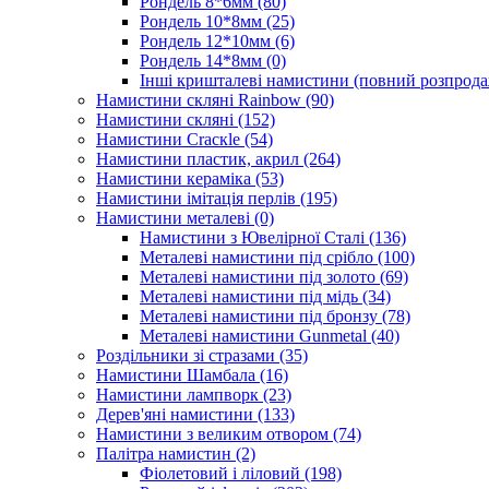
Рондель 8*6мм
(80)
Рондель 10*8мм
(25)
Рондель 12*10мм
(6)
Рондель 14*8мм
(0)
Інші кришталеві намистини (повний розпрод
Намистини скляні Rainbow
(90)
Намистини скляні
(152)
Намистини Cracкle
(54)
Намистини пластик, акрил
(264)
Намистини кераміка
(53)
Намистини імітація перлів
(195)
Намистини металеві
(0)
Намистини з Ювелірної Сталі
(136)
Металеві намистини під срібло
(100)
Металеві намистини під золото
(69)
Металеві намистини під мідь
(34)
Металеві намистини під бронзу
(78)
Металеві намистини Gunmetal
(40)
Роздільники зі стразами
(35)
Намистини Шамбала
(16)
Намистини лампворк
(23)
Дерев'яні намистини
(133)
Намистини з великим отвором
(74)
Палітра намистин
(2)
Фіолетовий і ліловий
(198)