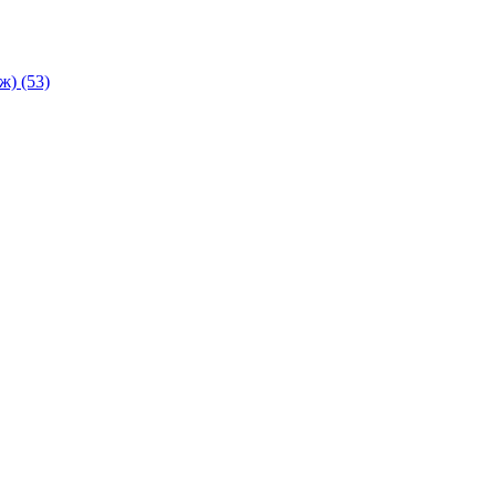
аж)
(53)