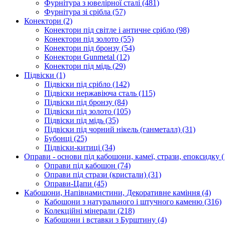
Фурнітура з ювелірної сталі
(481)
Фурнітура зі срібла
(57)
Конектори
(2)
Конектори під світле і античне срібло
(98)
Конектори під золото
(55)
Конектори під бронзу
(54)
Конектори Gunmetal
(12)
Конектори під мідь
(29)
Підвіски
(1)
Підвіски під срібло
(142)
Підвіски нержавіюча сталь
(115)
Підвіски під бронзу
(84)
Підвіски під золото
(105)
Підвіски під мідь
(35)
Підвіски під чорний нікель (ганметалл)
(31)
Бубонці
(25)
Підвіски-китиці
(34)
Оправи - основи під кабошони, камеї, стрази, епоксидку
(
Оправи під кабошон
(74)
Оправи під стрази (кристали)
(31)
Оправи-Цапи
(45)
Кабошони, Напівнамистини, Декоративне каміння
(4)
Кабошони з натурального і штучного каменю
(316)
Колекційні мінерали
(218)
Кабошони і вставки з Бурштину
(4)