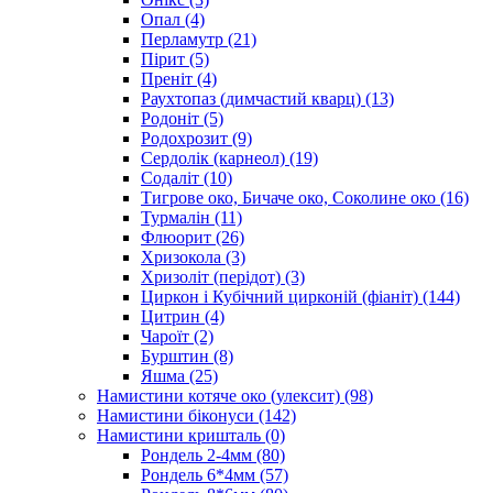
Опал
(4)
Перламутр
(21)
Пірит
(5)
Преніт
(4)
Раухтопаз (димчастий кварц)
(13)
Родоніт
(5)
Родохрозит
(9)
Сердолік (карнеол)
(19)
Содаліт
(10)
Тигрове око, Бичаче око, Соколине око
(16)
Турмалін
(11)
Флюорит
(26)
Хризокола
(3)
Хризоліт (перідот)
(3)
Циркон і Кубічний цирконій (фіаніт)
(144)
Цитрин
(4)
Чароїт
(2)
Бурштин
(8)
Яшма
(25)
Намистини котяче око (улексит)
(98)
Намистини біконуси
(142)
Намистини кришталь
(0)
Рондель 2-4мм
(80)
Рондель 6*4мм
(57)