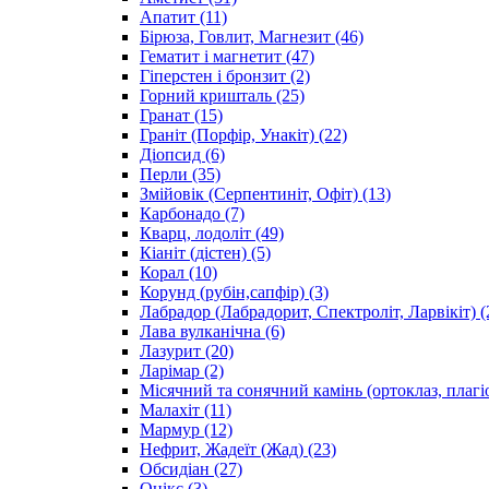
Апатит
(11)
Бірюза, Говлит, Магнезит
(46)
Гематит і магнетит
(47)
Гіперстен і бронзит
(2)
Горний кришталь
(25)
Гранат
(15)
Граніт (Порфір, Унакіт)
(22)
Діопсид
(6)
Перли
(35)
Змійовік (Серпентиніт, Офіт)
(13)
Карбонадо
(7)
Кварц, лодоліт
(49)
Кіаніт (дістен)
(5)
Корал
(10)
Корунд (рубін,сапфір)
(3)
Лабрадор (Лабрадорит, Спектроліт, Ларвікіт)
(
Лава вулканічна
(6)
Лазурит
(20)
Ларімар
(2)
Місячний та сонячний камінь (ортоклаз, плагі
Малахіт
(11)
Мармур
(12)
Нефрит, Жадеїт (Жад)
(23)
Обсидіан
(27)
Онікс
(3)