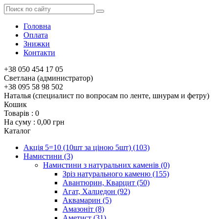
Головна
Оплата
Знижки
Контакти
+38 050 454 17 05
Светлана (администратор)
+38 095 58 98 502
Наталья (специалист по вопросам по ленте, шнурам и фетру)
Кошик
Товарів :
0
На суму :
0,00 грн
Каталог
Акція 5=10 (10шт за ціною 5шт)
(103)
Намистини
(3)
Намистини з натуральних каменів
(0)
Зріз натурального каменю
(155)
Авантюрин, Кварцит
(50)
Агат, Халцедон
(92)
Аквамарин
(5)
Амазоніт
(8)
Аметист
(31)