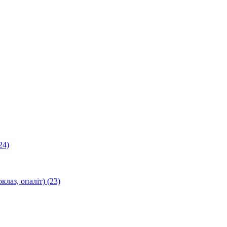
24)
оклаз, опаліт)
(23)