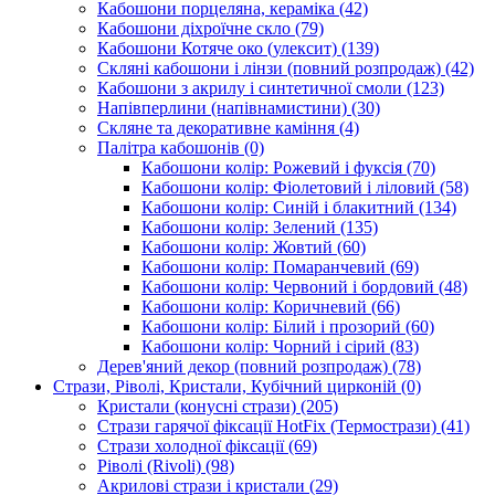
Кабошони порцеляна, кераміка
(42)
Кабошони діхроїчне скло
(79)
Кабошони Котяче око (улексит)
(139)
Скляні кабошони і лінзи (повний розпродаж)
(42)
Кабошони з акрилу і синтетичної смоли
(123)
Напівперлини (напівнамистини)
(30)
Скляне та декоративне каміння
(4)
Палітра кабошонів
(0)
Кабошони колір: Рожевий і фуксія
(70)
Кабошони колір: Фіолетовий і ліловий
(58)
Кабошони колір: Синій і блакитний
(134)
Кабошони колір: Зелений
(135)
Кабошони колір: Жовтий
(60)
Кабошони колір: Помаранчевий
(69)
Кабошони колір: Червоний і бордовий
(48)
Кабошони колір: Коричневий
(66)
Кабошони колір: Білий і прозорий
(60)
Кабошони колір: Чорний і сірий
(83)
Дерев'яний декор (повний розпродаж)
(78)
Стрази, Ріволі, Кристали, Кубічний цирконій
(0)
Кристали (конусні стрази)
(205)
Стрази гарячої фіксації HotFix (Термострази)
(41)
Стрази холодної фіксації
(69)
Ріволі (Rivoli)
(98)
Акрилові стрази і кристали
(29)