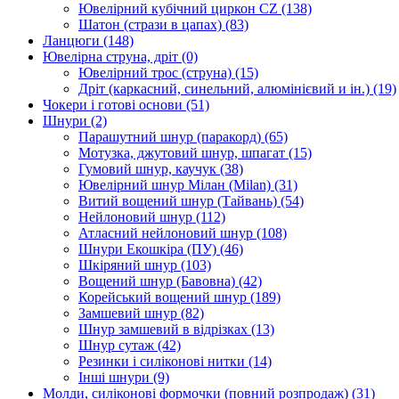
Ювелірний кубічний циркон CZ
(138)
Шатон (стрази в цапах)
(83)
Ланцюги
(148)
Ювелірна струна, дріт
(0)
Ювелірний трос (струна)
(15)
Дріт (каркасний, синельний, алюмінієвий и ін.)
(19)
Чокери і готові основи
(51)
Шнури
(2)
Парашутний шнур (паракорд)
(65)
Мотузка, джутовий шнур, шпагат
(15)
Гумовий шнур, каучук
(38)
Ювелірний шнур Мілан (Milan)
(31)
Витий вощений шнур (Тайвань)
(54)
Нейлоновий шнур
(112)
Атласний нейлоновий шнур
(108)
Шнури Екошкіра (ПУ)
(46)
Шкіряний шнур
(103)
Вощений шнур (Бавовна)
(42)
Корейський вощений шнур
(189)
Замшевий шнур
(82)
Шнур замшевий в відрізках
(13)
Шнур сутаж
(42)
Резинки і силіконові нитки
(14)
Інші шнури
(9)
Молди, силіконові формочки (повний розпродаж)
(31)