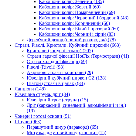
Кабошони колір: Зелений
(135)
Кабошони колір: Жовтий
(60)
Кабошони колір: Помаранчевий
(69)
Кабошони колір: Червоний і бордовий
(48)
Кабошони колір: Коричневий
(66)
Кабошони колір: Білий і прозорий
(60)
Кабошони колір: Чорний і сірий
(83)
Дерев'яний декор (повний розпродаж)
(78)
Стрази, Ріволі, Кристали, Кубічний цирконій
(663)
Кристали (конусні стрази)
(205)
Стрази гарячої фіксації HotFix (Термострази)
(41)
Стрази холодної фіксації
(69)
Ріволі (Rivoli)
(98)
Акрилові стрази і кристали
(29)
Ювелірний кубічний циркон CZ
(138)
Шатон (стрази в цапах)
(83)
Ланцюги
(148)
Ювелірна струна, дріт
(34)
Ювелірний трос (струна)
(15)
Дріт (каркасний, синельний, алюмінієвий и ін.)
(19)
Чокери і готові основи
(51)
Шнури
(963)
Парашутний шнур (паракорд)
(65)
Мотузка, джутовий шнур, шпагат
(15)