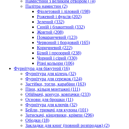
Намистини з великим отвором
(74)
Палітра намистин
(2)
Фіолетовий і ліловий
(198)
Рожевий і фуксія
(202)
Зелений
(332)
Синій і блакитний
(332)
Жовтий
(208)
Помаранчевий
(123)
Червоний і бордовий
(165)
Коричневий
(222)
Білий і прозорий
(238)
Чорний і сірий
(330)
Різні кольори
(106)
Фурнітура для біжутерії
(16)
Фурнітура для кілець
(32)
Фурнітура для сережок
(124)
Застібки, тогли, карабіни
(163)
Піни, кільця монтажні
(111)
Обіймачі, конуси, ковпачки
(233)
Основи для брошки
(11)
Фурнітура для ключів
(32)
Бейли, тримачі для кулона
(101)
Затискачі, кінцевики, крімпи
(296)
Ободки
(18)
Закладки для книг (повний розпродаж)
(2)