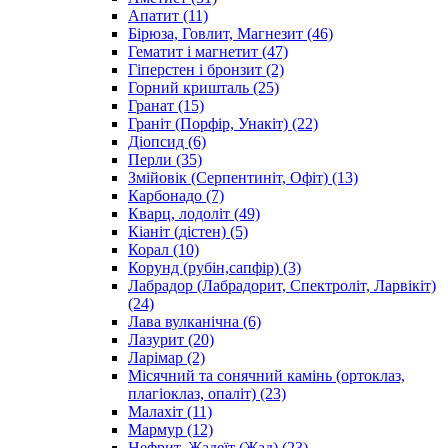
Апатит
(11)
Бірюза, Говлит, Магнезит
(46)
Гематит і магнетит
(47)
Гіперстен і бронзит
(2)
Горний кришталь
(25)
Гранат
(15)
Граніт (Порфір, Унакіт)
(22)
Діопсид
(6)
Перли
(35)
Змійовік (Серпентиніт, Офіт)
(13)
Карбонадо
(7)
Кварц, лодоліт
(49)
Кіаніт (дістен)
(5)
Корал
(10)
Корунд (рубін,сапфір)
(3)
Лабрадор (Лабрадорит, Спектроліт, Ларвікіт)
(24)
Лава вулканічна
(6)
Лазурит
(20)
Ларімар
(2)
Місячний та сонячний камінь (ортоклаз,
плагіоклаз, опаліт)
(23)
Малахіт
(11)
Мармур
(12)
Нефрит, Жадеїт (Жад)
(23)