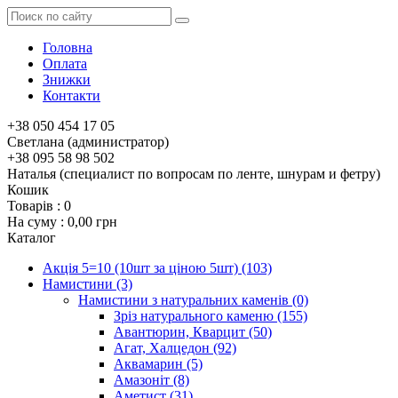
Головна
Оплата
Знижки
Контакти
+38 050 454 17 05
Светлана (администратор)
+38 095 58 98 502
Наталья (специалист по вопросам по ленте, шнурам и фетру)
Кошик
Товарів :
0
На суму :
0,00 грн
Каталог
Акція 5=10 (10шт за ціною 5шт)
(103)
Намистини
(3)
Намистини з натуральних каменів
(0)
Зріз натурального каменю
(155)
Авантюрин, Кварцит
(50)
Агат, Халцедон
(92)
Аквамарин
(5)
Амазоніт
(8)
Аметист
(31)