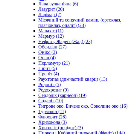
Лава вулканічна
(6)
Лазурит
(20)
Ларімар
(2)
Місячний та сонячний камінь (ортоклаз,
плагіоклаз, опаліт)
(23)
Малахіт
(11)
Мармур
(12)
Нефрит, Жадеїт (Жад)
(23)
Обсидіан
(27)
Онікс
(3)
Опал
(4)
Перламутр
(21)
Пірит
(5)
Преніт
(4)
Раухтопаз (димчастий кварц)
(13)
Родоніт
(5)
Родохрозит
(9)
Сердолік (карнеол)
(19)
Содаліт
(10)
Тигрове око, Бичаче око, Соколине око
(16)
Турмалін
(11)
Флюорит
(26)
Хризокола
(3)
Хризоліт (перідот)
(3)
Циркон і Кубічний цирконій (фіаніт)
(144)