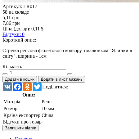
Артикул:
LR017
58 на складе
5,11 грн
7,86 грн
Ціна (долар):
0,11 $
Відгуки: 0
Короткий опис:
Стрічка репсова фіолетового кольору з малюнком "Ялинки в
снігу", ширина - 1см
Кількість
Додати в кошик
Додати в лист бажань
VK
Facebook
Odnoklassniki
Twitter
Поділитися:
Опис:
Матеріал
Репс
Розмір
10 мм
Країна експортер
China
Відгуки про товар
Залишити відгук
Головна