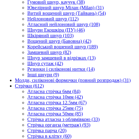
Гумовий шнур, каучук
(38)
Ювелірний шнур Мілан (Milan)
(31)
Витий вощений шнур (Тайвань)
(54)
Нейлоновий шнур
(112)
Атласний нейлоновий шнур
(108)
Шнури Екошкіра (ПУ)
(46)
Шкіряний шнур
(103)
Вощений шнур (Бавовна)
(42)
Корейський вощений шнур
(189)
Замшевий шнур
(82)
Шнур замшевий в відрізках
(13)
Шнур сутаж
(42)
Резинки і силіконові нитки
(14)
Інші шнури
(9)
Молди, силіконові формочки (повний розпродаж)
(31)
Стрічки
(612)
Атласна стрічка 6мм
(84)
Атласна стрічка 10мм
(42)
Атласна стрічка 12.5мм
(67)
Атласна стрічка 25мм
(75)
Атласна стрічка 50мм
(85)
Стрічка атласна з облямівкою
(33)
Стрічка органза (метраж)
(93)
Стрічка парча
(20)
Стрічка в клітку
(60)