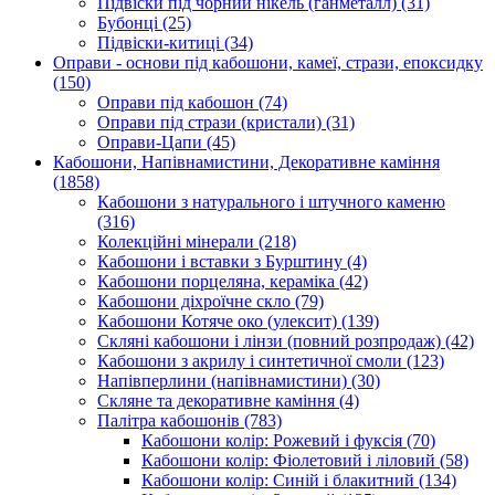
Підвіски під чорний нікель (ганметалл)
(31)
Бубонці
(25)
Підвіски-китиці
(34)
Оправи - основи під кабошони, камеї, стрази, епоксидку
(150)
Оправи під кабошон
(74)
Оправи під стрази (кристали)
(31)
Оправи-Цапи
(45)
Кабошони, Напівнамистини, Декоративне каміння
(1858)
Кабошони з натурального і штучного каменю
(316)
Колекційні мінерали
(218)
Кабошони і вставки з Бурштину
(4)
Кабошони порцеляна, кераміка
(42)
Кабошони діхроїчне скло
(79)
Кабошони Котяче око (улексит)
(139)
Скляні кабошони і лінзи (повний розпродаж)
(42)
Кабошони з акрилу і синтетичної смоли
(123)
Напівперлини (напівнамистини)
(30)
Скляне та декоративне каміння
(4)
Палітра кабошонів
(783)
Кабошони колір: Рожевий і фуксія
(70)
Кабошони колір: Фіолетовий і ліловий
(58)
Кабошони колір: Синій і блакитний
(134)