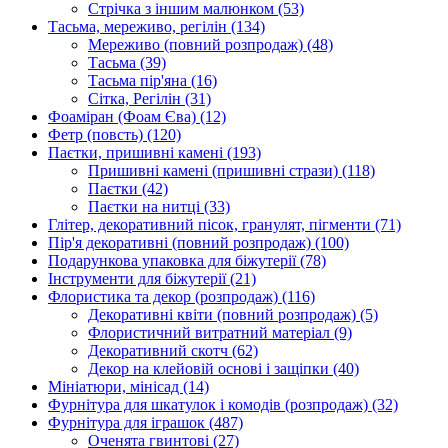
Стрічка з іншим малюнком
(53)
Тасьма, мереживо, регілін
(134)
Мереживо (повний розпродаж)
(48)
Тасьма
(39)
Тасьма пір'яна
(16)
Сітка, Регілін
(31)
Фоаміран (Фоам Єва)
(12)
Фетр (повсть)
(120)
Паєтки, пришивні камені
(193)
Пришивні камені (пришивні стрази)
(118)
Паєтки
(42)
Паєтки на нитці
(33)
Глітер, декоративний пісок, гранулят, пігменти
(71)
Пір'я декоративні (повний розпродаж)
(100)
Подарункова упаковка для біжутерії
(78)
Інструменти для біжутерії
(21)
Флористика та декор (розпродаж)
(116)
Декоративні квіти (повний розпродаж)
(5)
Флористичний витратний матеріал
(9)
Декоративний скотч
(62)
Декор на клейовій основі і защіпки
(40)
Мініатюри, мінісад
(14)
Фурнітура для шкатулок і комодів (розпродаж)
(32)
Фурнітура для іграшок
(487)
Оченята гвинтові
(27)