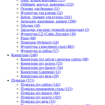
Піни, кільця монтажні
(111)
Обіймачі, конуси, ковпачки
(233)
Основи для брошки
(11)
Фурнітура для ключів
(32)
Бейли, тримачі для кулона
(101)
Затискачі, кінцевики, крімпи
(296)
Ободки
(18)
Закладки для книг (повний розпродаж)
(2)
Фурнітура CZ (Cubic Zirconia)
(39)
Різне
(68)
Помпони (бубонці)
(24)
Фурнітура з ювелірної сталі
(481)
Фурнітура зі срібла
(57)
Конектори
(248)
Конектори під світле і античне срібло
(98)
Конектори під золото
(55)
Конектори під бронзу
(54)
Конектори Gunmetal
(12)
Конектори під мідь
(29)
Підвіски
(571)
Підвіски під срібло
(142)
Підвіски нержавіюча сталь
(115)
Підвіски під бронзу
(84)
Підвіски під золото
(105)
Підвіски під мідь
(35)