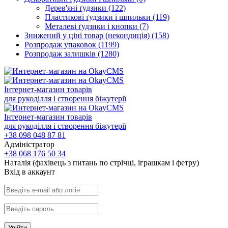
Дерев'яні ґудзики
(122)
Пластикові ґудзики і шпильки
(119)
Металеві ґудзики і кнопки
(7)
Знижений у ціні товар (некондиція)
(158)
Розпродаж упаковок
(1199)
Розпродаж залишків
(1280)
Інтернет-магазин товарів
для рукоділля і створення біжутерії
Інтернет-магазин товарів
для рукоділля і створення біжутерії
+38 098 048 87 81
Адміністратор
+38 068 176 50 34
Наталія (фахівець з питань по стрічці, іграшкам і фетру)
Вхiд в аккаунт
Увійти