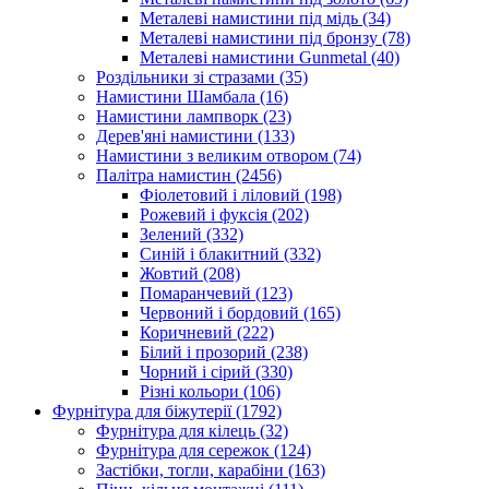
Металеві намистини під мідь
(34)
Металеві намистини під бронзу
(78)
Металеві намистини Gunmetal
(40)
Роздільники зі стразами
(35)
Намистини Шамбала
(16)
Намистини лампворк
(23)
Дерев'яні намистини
(133)
Намистини з великим отвором
(74)
Палітра намистин
(2456)
Фіолетовий і ліловий
(198)
Рожевий і фуксія
(202)
Зелений
(332)
Синій і блакитний
(332)
Жовтий
(208)
Помаранчевий
(123)
Червоний і бордовий
(165)
Коричневий
(222)
Білий і прозорий
(238)
Чорний і сірий
(330)
Різні кольори
(106)
Фурнітура для біжутерії
(1792)
Фурнітура для кілець
(32)
Фурнітура для сережок
(124)
Застібки, тогли, карабіни
(163)