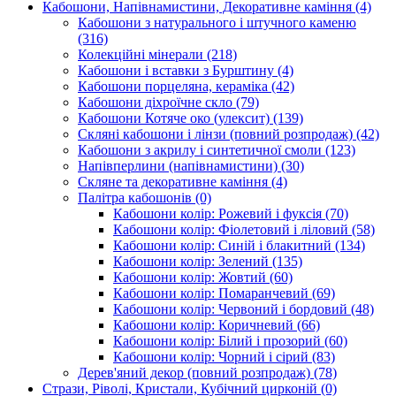
Кабошони, Напівнамистини, Декоративне каміння
(4)
Кабошони з натурального і штучного каменю
(316)
Колекційні мінерали
(218)
Кабошони і вставки з Бурштину
(4)
Кабошони порцеляна, кераміка
(42)
Кабошони діхроїчне скло
(79)
Кабошони Котяче око (улексит)
(139)
Скляні кабошони і лінзи (повний розпродаж)
(42)
Кабошони з акрилу і синтетичної смоли
(123)
Напівперлини (напівнамистини)
(30)
Скляне та декоративне каміння
(4)
Палітра кабошонів
(0)
Кабошони колір: Рожевий і фуксія
(70)
Кабошони колір: Фіолетовий і ліловий
(58)
Кабошони колір: Синій і блакитний
(134)
Кабошони колір: Зелений
(135)
Кабошони колір: Жовтий
(60)
Кабошони колір: Помаранчевий
(69)
Кабошони колір: Червоний і бордовий
(48)
Кабошони колір: Коричневий
(66)
Кабошони колір: Білий і прозорий
(60)
Кабошони колір: Чорний і сірий
(83)
Дерев'яний декор (повний розпродаж)
(78)
Стрази, Ріволі, Кристали, Кубічний цирконій
(0)