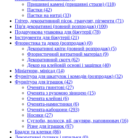
Пришивні камені (пришивні стрази)
(118)
Паєтки
(42)
Паєтки на нитці
(33)
Глітер, декоративний пісок, гранулят, пігменти
(71)
Пір'я декоративні (повний розпродаж)
(100)
Подарункова упаковка для біжутерії
(78)
Інструменти для біжутерії
(21)
Флористика та декор (розпродаж)
(0)
Декоративні квіти (повний розпродаж)
(5)
Флористичний витратний матеріал
(9)
Декоративний скотч
(62)
Декор на клейовій основі і защіпки
(40)
Мініатюри, мінісад
(14)
Фурнітура для шкатулок і комодів (розпродаж)
(32)
Фурнітура для іграшок
(42)
Оченята гвинтові
(27)
Оченята з рухомою зіницею
(15)
Оченята клейові
(6)
Оченята-намистинки
(6)
Оченята-кабошони
(293)
Носики
(27)
Суглоби, волосся, вії, окуляри, наповнювач
(16)
Різне для іграшок
(97)
Брадси та клепки
(86)
Декоративні ґудзики і шпильки
(0)