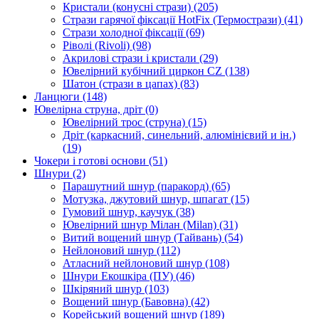
Кристали (конусні стрази)
(205)
Стрази гарячої фіксації HotFix (Термострази)
(41)
Стрази холодної фіксації
(69)
Ріволі (Rivoli)
(98)
Акрилові стрази і кристали
(29)
Ювелірний кубічний циркон CZ
(138)
Шатон (стрази в цапах)
(83)
Ланцюги
(148)
Ювелірна струна, дріт
(0)
Ювелірний трос (струна)
(15)
Дріт (каркасний, синельний, алюмінієвий и ін.)
(19)
Чокери і готові основи
(51)
Шнури
(2)
Парашутний шнур (паракорд)
(65)
Мотузка, джутовий шнур, шпагат
(15)
Гумовий шнур, каучук
(38)
Ювелірний шнур Мілан (Milan)
(31)
Витий вощений шнур (Тайвань)
(54)
Нейлоновий шнур
(112)
Атласний нейлоновий шнур
(108)
Шнури Екошкіра (ПУ)
(46)
Шкіряний шнур
(103)
Вощений шнур (Бавовна)
(42)
Корейський вощений шнур
(189)