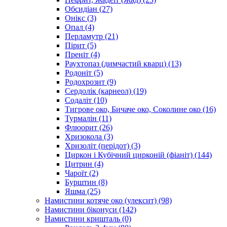
Обсидіан
(27)
Онікс
(3)
Опал
(4)
Перламутр
(21)
Пірит
(5)
Преніт
(4)
Раухтопаз (димчастий кварц)
(13)
Родоніт
(5)
Родохрозит
(9)
Сердолік (карнеол)
(19)
Содаліт
(10)
Тигрове око, Бичаче око, Соколине око
(16)
Турмалін
(11)
Флюорит
(26)
Хризокола
(3)
Хризоліт (перідот)
(3)
Циркон і Кубічний цирконій (фіаніт)
(144)
Цитрин
(4)
Чароїт
(2)
Бурштин
(8)
Яшма
(25)
Намистини котяче око (улексит)
(98)
Намистини біконуси
(142)
Намистини кришталь
(0)