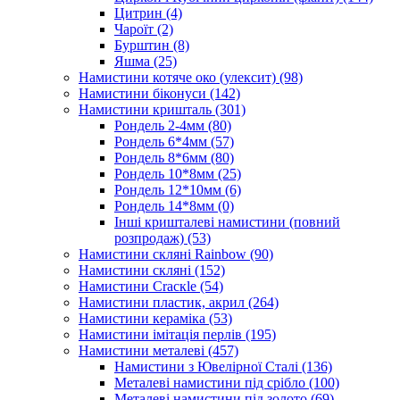
Цитрин
(4)
Чароїт
(2)
Бурштин
(8)
Яшма
(25)
Намистини котяче око (улексит)
(98)
Намистини біконуси
(142)
Намистини кришталь
(301)
Рондель 2-4мм
(80)
Рондель 6*4мм
(57)
Рондель 8*6мм
(80)
Рондель 10*8мм
(25)
Рондель 12*10мм
(6)
Рондель 14*8мм
(0)
Інші кришталеві намистини (повний
розпродаж)
(53)
Намистини скляні Rainbow
(90)
Намистини скляні
(152)
Намистини Cracкle
(54)
Намистини пластик, акрил
(264)
Намистини кераміка
(53)
Намистини імітація перлів
(195)
Намистини металеві
(457)
Намистини з Ювелірної Сталі
(136)
Металеві намистини під срібло
(100)
Металеві намистини під золото
(69)