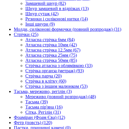
Замшевий шнур
(82)
Шнур замшевий в відрізках
(13)
Шнур сутаж
(42)
Резинки і силіконові нитки
(14)
Інші шнури
(9)
Молди, силіконові формочки (повний розпродаж)
(31)
Стрічки
(25)
Атласна стрічка 6мм
(84)
Атласна стрічка 10мм
(42)
Атласна стрічка 12.5мм
(67)
Атласна стрічка 25мм
(75)
Атласна стрічка 50мм
(85)
Стрічка атласна з облямівкою
(33)
Стрічка органза (метраж)
(93)
Стрічка парча
(20)
Стрічка в клітку
(60)
Стрічка з іншим малюнком
(53)
Тасьма, мереживо, регілін
(3)
Мереживо (повний розпродаж)
(48)
Тасьма
(39)
Тасьма пір'яна
(16)
Сітка, Регілін
(31)
Фоаміран (Фоам Єва)
(12)
Фетр (повсть)
(120)
Паєтки, пришивні камені
(0)