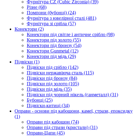
Фурнітура CZ (Cubic Zirconia)
(39)
Різне
(68)
Помпони (бубонці)
(24)
Фурнітура з ювелірної сталі
(481)
Фурнітура зі срібла
(57)
Конектори
(2)
Конектори під світле і античне срібло
(98)
Конектори під золото
(55)
Конектори під бронзу
(54)
Конектори Gunmetal
(12)
Конектори під мідь
(29)
Підвіски
(1)
Підвіски під срібло
(142)
Підвіски нержавіюча сталь
(115)
Підвіски під бронзу
(84)
Підвіски під золото
(105)
Підвіски під мідь
(35)
Підвіски під чорний нікель (ганметалл)
(31)
Бубонці
(25)
Підвіски-китиці
(34)
Оправи - основи під кабошони, камеї, стрази, епоксидку
(1)
Оправи під кабошон
(74)
Оправи під стрази (кристали)
(31)
Оправи-Цапи
(45)