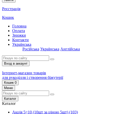
Реєстрація
Кошик
Головна
Оплата
Знижки
Контакти
Українська
Російська
Українська
Англійська
Вход в аккаунт
Інтернет-магазин товарів
для рукоділля і створення біжутерії
Кошик
0
Меню
Каталог
Каталог
Акція 5=10 (10шт за ціною 5шт)
(103)