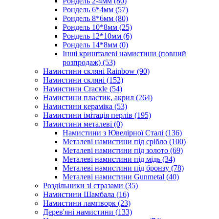
Рондель 2-4мм
(80)
Рондель 6*4мм
(57)
Рондель 8*6мм
(80)
Рондель 10*8мм
(25)
Рондель 12*10мм
(6)
Рондель 14*8мм
(0)
Інші кришталеві намистини (повний
розпродаж)
(53)
Намистини скляні Rainbow
(90)
Намистини скляні
(152)
Намистини Cracкle
(54)
Намистини пластик, акрил
(264)
Намистини кераміка
(53)
Намистини імітація перлів
(195)
Намистини металеві
(0)
Намистини з Ювелірної Сталі
(136)
Металеві намистини під срібло
(100)
Металеві намистини під золото
(69)
Металеві намистини під мідь
(34)
Металеві намистини під бронзу
(78)
Металеві намистини Gunmetal
(40)
Роздільники зі стразами
(35)
Намистини Шамбала
(16)
Намистини лампворк
(23)
Дерев'яні намистини
(133)