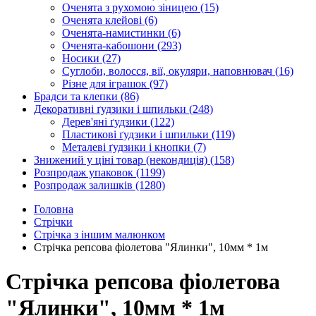
Оченята з рухомою зіницею
(15)
Оченята клейові
(6)
Оченята-намистинки
(6)
Оченята-кабошони
(293)
Носики
(27)
Суглоби, волосся, вії, окуляри, наповнювач
(16)
Різне для іграшок
(97)
Брадси та клепки
(86)
Декоративні ґудзики і шпильки
(248)
Дерев'яні ґудзики
(122)
Пластикові ґудзики і шпильки
(119)
Металеві ґудзики і кнопки
(7)
Знижений у ціні товар (некондиція)
(158)
Розпродаж упаковок
(1199)
Розпродаж залишків
(1280)
Головна
Стрічки
Стрічка з іншим малюнком
Стрічка репсова фіолетова "Ялинки", 10мм * 1м
Стрічка репсова фіолетова
"Ялинки", 10мм * 1м