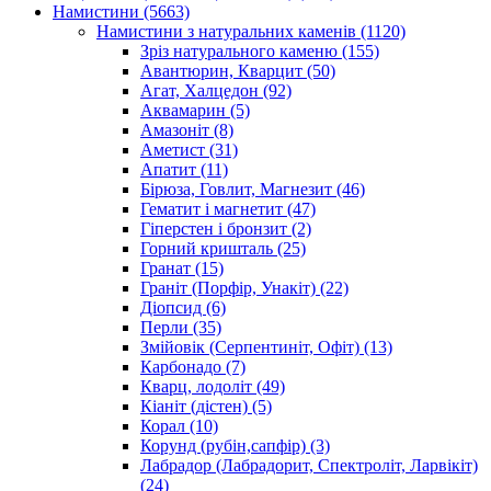
Намистини
(5663)
Намистини з натуральних каменів
(1120)
Зріз натурального каменю
(155)
Авантюрин, Кварцит
(50)
Агат, Халцедон
(92)
Аквамарин
(5)
Амазоніт
(8)
Аметист
(31)
Апатит
(11)
Бірюза, Говлит, Магнезит
(46)
Гематит і магнетит
(47)
Гіперстен і бронзит
(2)
Горний кришталь
(25)
Гранат
(15)
Граніт (Порфір, Унакіт)
(22)
Діопсид
(6)
Перли
(35)
Змійовік (Серпентиніт, Офіт)
(13)
Карбонадо
(7)
Кварц, лодоліт
(49)
Кіаніт (дістен)
(5)
Корал
(10)
Корунд (рубін,сапфір)
(3)
Лабрадор (Лабрадорит, Спектроліт, Ларвікіт)
(24)