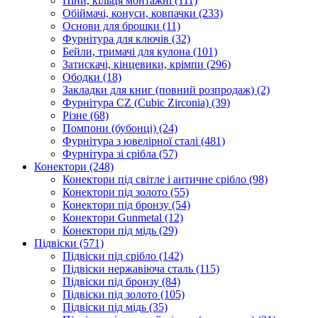
Піни, кільця монтажні
(111)
Обіймачі, конуси, ковпачки
(233)
Основи для брошки
(11)
Фурнітура для ключів
(32)
Бейли, тримачі для кулона
(101)
Затискачі, кінцевики, крімпи
(296)
Ободки
(18)
Закладки для книг (повний розпродаж)
(2)
Фурнітура CZ (Cubic Zirconia)
(39)
Різне
(68)
Помпони (бубонці)
(24)
Фурнітура з ювелірної сталі
(481)
Фурнітура зі срібла
(57)
Конектори
(248)
Конектори під світле і античне срібло
(98)
Конектори під золото
(55)
Конектори під бронзу
(54)
Конектори Gunmetal
(12)
Конектори під мідь
(29)
Підвіски
(571)
Підвіски під срібло
(142)
Підвіски нержавіюча сталь
(115)
Підвіски під бронзу
(84)
Підвіски під золото
(105)
Підвіски під мідь
(35)