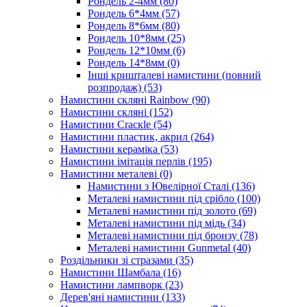
Рондель 2-4мм
(80)
Рондель 6*4мм
(57)
Рондель 8*6мм
(80)
Рондель 10*8мм
(25)
Рондель 12*10мм
(6)
Рондель 14*8мм
(0)
Інші кришталеві намистини (повний
розпродаж)
(53)
Намистини скляні Rainbow
(90)
Намистини скляні
(152)
Намистини Cracкle
(54)
Намистини пластик, акрил
(264)
Намистини кераміка
(53)
Намистини імітація перлів
(195)
Намистини металеві
(0)
Намистини з Ювелірної Сталі
(136)
Металеві намистини під срібло
(100)
Металеві намистини під золото
(69)
Металеві намистини під мідь
(34)
Металеві намистини під бронзу
(78)
Металеві намистини Gunmetal
(40)
Роздільники зі стразами
(35)
Намистини Шамбала
(16)
Намистини лампворк
(23)
Дерев'яні намистини
(133)