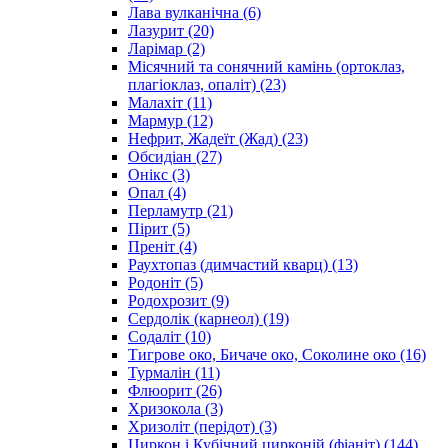
Лава вулканічна
(6)
Лазурит
(20)
Ларімар
(2)
Місячний та сонячний камінь (ортоклаз,
плагіоклаз, опаліт)
(23)
Малахіт
(11)
Мармур
(12)
Нефрит, Жадеїт (Жад)
(23)
Обсидіан
(27)
Онікс
(3)
Опал
(4)
Перламутр
(21)
Пірит
(5)
Преніт
(4)
Раухтопаз (димчастий кварц)
(13)
Родоніт
(5)
Родохрозит
(9)
Сердолік (карнеол)
(19)
Содаліт
(10)
Тигрове око, Бичаче око, Соколине око
(16)
Турмалін
(11)
Флюорит
(26)
Хризокола
(3)
Хризоліт (перідот)
(3)
Циркон і Кубічний цирконій (фіаніт)
(144)