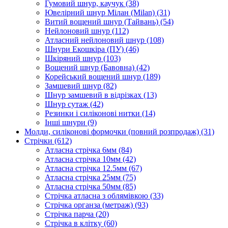
Гумовий шнур, каучук
(38)
Ювелірний шнур Мілан (Milan)
(31)
Витий вощений шнур (Тайвань)
(54)
Нейлоновий шнур
(112)
Атласний нейлоновий шнур
(108)
Шнури Екошкіра (ПУ)
(46)
Шкіряний шнур
(103)
Вощений шнур (Бавовна)
(42)
Корейський вощений шнур
(189)
Замшевий шнур
(82)
Шнур замшевий в відрізках
(13)
Шнур сутаж
(42)
Резинки і силіконові нитки
(14)
Інші шнури
(9)
Молди, силіконові формочки (повний розпродаж)
(31)
Стрічки
(612)
Атласна стрічка 6мм
(84)
Атласна стрічка 10мм
(42)
Атласна стрічка 12.5мм
(67)
Атласна стрічка 25мм
(75)
Атласна стрічка 50мм
(85)
Стрічка атласна з облямівкою
(33)
Стрічка органза (метраж)
(93)
Стрічка парча
(20)
Стрічка в клітку
(60)