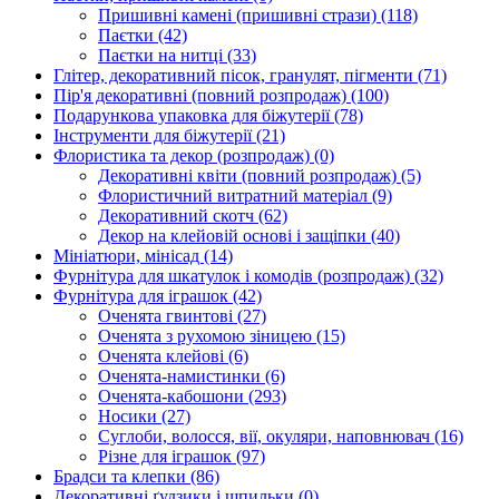
Пришивні камені (пришивні стрази)
(118)
Паєтки
(42)
Паєтки на нитці
(33)
Глітер, декоративний пісок, гранулят, пігменти
(71)
Пір'я декоративні (повний розпродаж)
(100)
Подарункова упаковка для біжутерії
(78)
Інструменти для біжутерії
(21)
Флористика та декор (розпродаж)
(0)
Декоративні квіти (повний розпродаж)
(5)
Флористичний витратний матеріал
(9)
Декоративний скотч
(62)
Декор на клейовій основі і защіпки
(40)
Мініатюри, мінісад
(14)
Фурнітура для шкатулок і комодів (розпродаж)
(32)
Фурнітура для іграшок
(42)
Оченята гвинтові
(27)
Оченята з рухомою зіницею
(15)
Оченята клейові
(6)
Оченята-намистинки
(6)
Оченята-кабошони
(293)
Носики
(27)
Суглоби, волосся, вії, окуляри, наповнювач
(16)
Різне для іграшок
(97)
Брадси та клепки
(86)
Декоративні ґудзики і шпильки
(0)