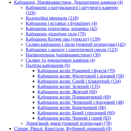
Кабошони, Напівнамистини, Декоративне каміння
(4)
Кабошони з натурального і штучного каменю
(316)
Колекційні мінерали
(218)
Кабошони і вставки з Бурштину
(4)
Кабошони порцеляна, кераміка
(42)
Кабошони діхроїчне скло
(79)
Кабошони Котяче око (улексит)
(139)
Скляні кабошони і лінзи (повний розпродаж)
(42)
Кабошони з акрилу і синтетичної смоли
(123)
Напівперлини (напівнамистини)
(30)
Скляне та декоративне каміння
(4)
Палітра кабошонів
(0)
Кабошони колір: Рожевий і фуксія
(70)
Кабошони колір: Фіолетовий і ліловий
(58)
Кабошони колір: Синій і блакитний
(134)
Кабошони колір: Зелений
(135)
Кабошони колір: Жовтий
(60)
Кабошони колір: Помаранчевий
(69)
Кабошони колір: Червоний і бордовий
(48)
Кабошони колір: Коричневий
(66)
Кабошони колір: Білий і прозорий
(60)
Кабошони колір: Чорний і сірий
(83)
Дерев'яний декор (повний розпродаж)
(78)
Стрази, Ріволі, Кристали, Кубічний цирконій
(0)