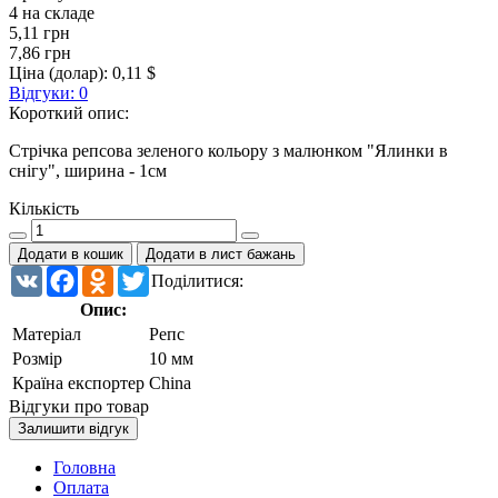
4 на складе
5,11 грн
7,86 грн
Ціна (долар):
0,11 $
Відгуки: 0
Короткий опис:
Стрічка репсова зеленого кольору з малюнком "Ялинки в
снігу", ширина - 1см
Кількість
Додати в кошик
Додати в лист бажань
VK
Facebook
Odnoklassniki
Twitter
Поділитися:
Опис:
Матеріал
Репс
Розмір
10 мм
Країна експортер
China
Відгуки про товар
Залишити відгук
Головна
Оплата