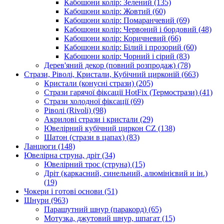
Кабошони колір: Зелений
(135)
Кабошони колір: Жовтий
(60)
Кабошони колір: Помаранчевий
(69)
Кабошони колір: Червоний і бордовий
(48)
Кабошони колір: Коричневий
(66)
Кабошони колір: Білий і прозорий
(60)
Кабошони колір: Чорний і сірий
(83)
Дерев'яний декор (повний розпродаж)
(78)
Стрази, Ріволі, Кристали, Кубічний цирконій
(663)
Кристали (конусні стрази)
(205)
Стрази гарячої фіксації HotFix (Термострази)
(41)
Стрази холодної фіксації
(69)
Ріволі (Rivoli)
(98)
Акрилові стрази і кристали
(29)
Ювелірний кубічний циркон CZ
(138)
Шатон (стрази в цапах)
(83)
Ланцюги
(148)
Ювелірна струна, дріт
(34)
Ювелірний трос (струна)
(15)
Дріт (каркасний, синельний, алюмінієвий и ін.)
(19)
Чокери і готові основи
(51)
Шнури
(963)
Парашутний шнур (паракорд)
(65)
Мотузка, джутовий шнур, шпагат
(15)