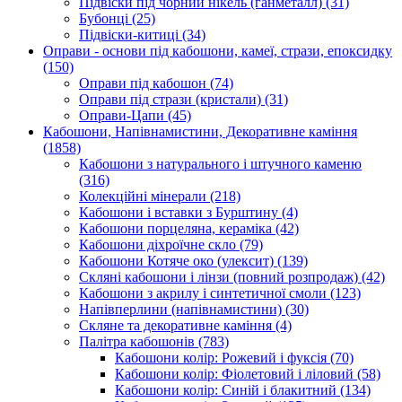
Підвіски під чорний нікель (ганметалл)
(31)
Бубонці
(25)
Підвіски-китиці
(34)
Оправи - основи під кабошони, камеї, стрази, епоксидку
(150)
Оправи під кабошон
(74)
Оправи під стрази (кристали)
(31)
Оправи-Цапи
(45)
Кабошони, Напівнамистини, Декоративне каміння
(1858)
Кабошони з натурального і штучного каменю
(316)
Колекційні мінерали
(218)
Кабошони і вставки з Бурштину
(4)
Кабошони порцеляна, кераміка
(42)
Кабошони діхроїчне скло
(79)
Кабошони Котяче око (улексит)
(139)
Скляні кабошони і лінзи (повний розпродаж)
(42)
Кабошони з акрилу і синтетичної смоли
(123)
Напівперлини (напівнамистини)
(30)
Скляне та декоративне каміння
(4)
Палітра кабошонів
(783)
Кабошони колір: Рожевий і фуксія
(70)
Кабошони колір: Фіолетовий і ліловий
(58)
Кабошони колір: Синій і блакитний
(134)