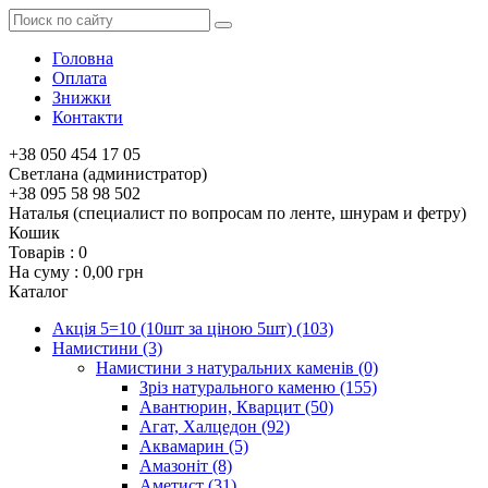
Головна
Оплата
Знижки
Контакти
+38 050 454 17 05
Светлана (администратор)
+38 095 58 98 502
Наталья (специалист по вопросам по ленте, шнурам и фетру)
Кошик
Товарів :
0
На суму :
0,00 грн
Каталог
Акція 5=10 (10шт за ціною 5шт)
(103)
Намистини
(3)
Намистини з натуральних каменів
(0)
Зріз натурального каменю
(155)
Авантюрин, Кварцит
(50)
Агат, Халцедон
(92)
Аквамарин
(5)
Амазоніт
(8)
Аметист
(31)