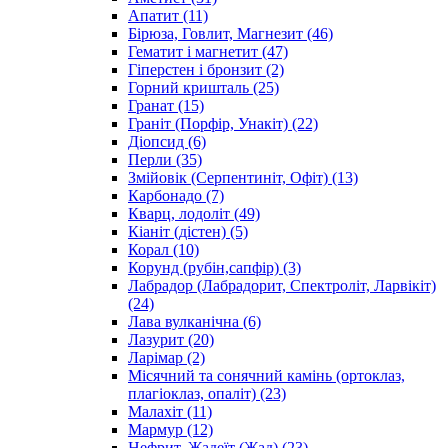
Апатит
(11)
Бірюза, Говлит, Магнезит
(46)
Гематит і магнетит
(47)
Гіперстен і бронзит
(2)
Горний кришталь
(25)
Гранат
(15)
Граніт (Порфір, Унакіт)
(22)
Діопсид
(6)
Перли
(35)
Змійовік (Серпентиніт, Офіт)
(13)
Карбонадо
(7)
Кварц, лодоліт
(49)
Кіаніт (дістен)
(5)
Корал
(10)
Корунд (рубін,сапфір)
(3)
Лабрадор (Лабрадорит, Спектроліт, Ларвікіт)
(24)
Лава вулканічна
(6)
Лазурит
(20)
Ларімар
(2)
Місячний та сонячний камінь (ортоклаз,
плагіоклаз, опаліт)
(23)
Малахіт
(11)
Мармур
(12)
Нефрит, Жадеїт (Жад)
(23)