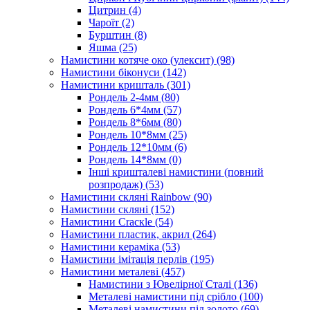
Цитрин
(4)
Чароїт
(2)
Бурштин
(8)
Яшма
(25)
Намистини котяче око (улексит)
(98)
Намистини біконуси
(142)
Намистини кришталь
(301)
Рондель 2-4мм
(80)
Рондель 6*4мм
(57)
Рондель 8*6мм
(80)
Рондель 10*8мм
(25)
Рондель 12*10мм
(6)
Рондель 14*8мм
(0)
Інші кришталеві намистини (повний
розпродаж)
(53)
Намистини скляні Rainbow
(90)
Намистини скляні
(152)
Намистини Cracкle
(54)
Намистини пластик, акрил
(264)
Намистини кераміка
(53)
Намистини імітація перлів
(195)
Намистини металеві
(457)
Намистини з Ювелірної Сталі
(136)
Металеві намистини під срібло
(100)
Металеві намистини під золото
(69)