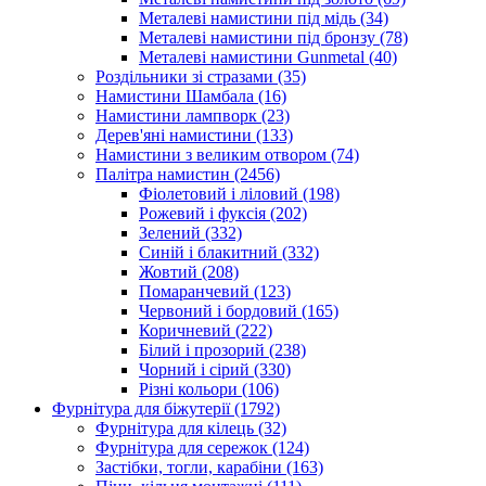
Металеві намистини під мідь
(34)
Металеві намистини під бронзу
(78)
Металеві намистини Gunmetal
(40)
Роздільники зі стразами
(35)
Намистини Шамбала
(16)
Намистини лампворк
(23)
Дерев'яні намистини
(133)
Намистини з великим отвором
(74)
Палітра намистин
(2456)
Фіолетовий і ліловий
(198)
Рожевий і фуксія
(202)
Зелений
(332)
Синій і блакитний
(332)
Жовтий
(208)
Помаранчевий
(123)
Червоний і бордовий
(165)
Коричневий
(222)
Білий і прозорий
(238)
Чорний і сірий
(330)
Різні кольори
(106)
Фурнітура для біжутерії
(1792)
Фурнітура для кілець
(32)
Фурнітура для сережок
(124)
Застібки, тогли, карабіни
(163)