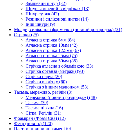
Замшевий шнур
(82)
Шнур замшевий в відрізках
(13)
Шнур сутаж
(42)
Резинки і силіконові нитки
(14)
Інші шнури
(9)
Молди, силіконові формочки (повний розпродаж)
(31)
Стрічки
(25)
Атласна стрічка 6мм
(84)
Атласна стрічка 10мм
(42)
Атласна стрічка 12.5мм
(67)
Атласна стрічка 25мм
(75)
Атласна стрічка 50мм
(85)
Стрічка атласна з облямівкою
(33)
Стрічка органза (метраж)
(93)
Стрічка парча
(20)
Стрічка в клітку
(60)
Стрічка з іншим малюнком
(53)
Тасьма, мереживо, регілін
(3)
Мереживо (повний розпродаж)
(48)
Тасьма
(39)
Тасьма пір'яна
(16)
Сітка, Регілін
(31)
Фоаміран (Фоам Єва)
(12)
Фетр (повсть)
(120)
Паєтки, пришивні камені
(0)