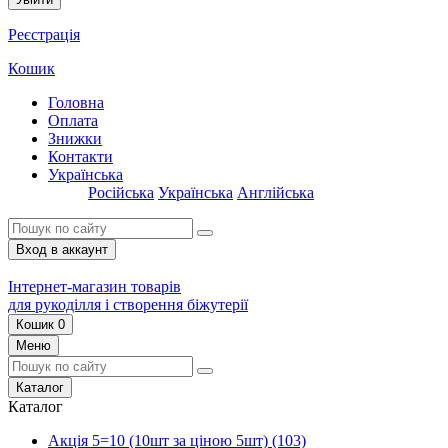
Реєстрація
Кошик
Головна
Оплата
Знижки
Контакти
Українська
Російська
Українська
Англійська
Вход в аккаунт
Інтернет-магазин товарів
для рукоділля і створення біжутерії
Кошик
0
Меню
Каталог
Каталог
Акція 5=10 (10шт за ціною 5шт)
(103)