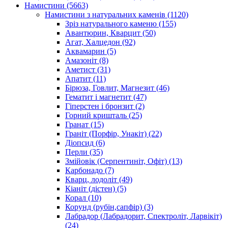
Намистини
(5663)
Намистини з натуральних каменів
(1120)
Зріз натурального каменю
(155)
Авантюрин, Кварцит
(50)
Агат, Халцедон
(92)
Аквамарин
(5)
Амазоніт
(8)
Аметист
(31)
Апатит
(11)
Бірюза, Говлит, Магнезит
(46)
Гематит і магнетит
(47)
Гіперстен і бронзит
(2)
Горний кришталь
(25)
Гранат
(15)
Граніт (Порфір, Унакіт)
(22)
Діопсид
(6)
Перли
(35)
Змійовік (Серпентиніт, Офіт)
(13)
Карбонадо
(7)
Кварц, лодоліт
(49)
Кіаніт (дістен)
(5)
Корал
(10)
Корунд (рубін,сапфір)
(3)
Лабрадор (Лабрадорит, Спектроліт, Ларвікіт)
(24)