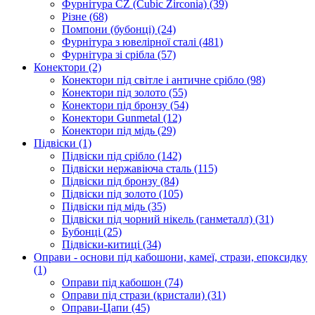
Фурнітура CZ (Cubic Zirconia)
(39)
Різне
(68)
Помпони (бубонці)
(24)
Фурнітура з ювелірної сталі
(481)
Фурнітура зі срібла
(57)
Конектори
(2)
Конектори під світле і античне срібло
(98)
Конектори під золото
(55)
Конектори під бронзу
(54)
Конектори Gunmetal
(12)
Конектори під мідь
(29)
Підвіски
(1)
Підвіски під срібло
(142)
Підвіски нержавіюча сталь
(115)
Підвіски під бронзу
(84)
Підвіски під золото
(105)
Підвіски під мідь
(35)
Підвіски під чорний нікель (ганметалл)
(31)
Бубонці
(25)
Підвіски-китиці
(34)
Оправи - основи під кабошони, камеї, стрази, епоксидку
(1)
Оправи під кабошон
(74)
Оправи під стрази (кристали)
(31)
Оправи-Цапи
(45)