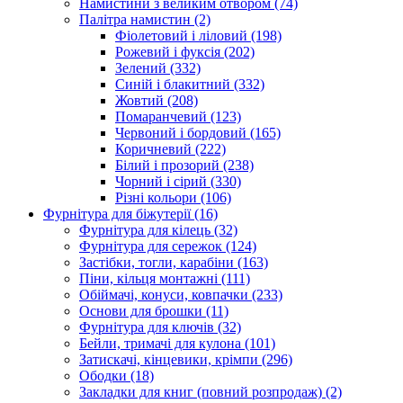
Намистини з великим отвором
(74)
Палітра намистин
(2)
Фіолетовий і ліловий
(198)
Рожевий і фуксія
(202)
Зелений
(332)
Синій і блакитний
(332)
Жовтий
(208)
Помаранчевий
(123)
Червоний і бордовий
(165)
Коричневий
(222)
Білий і прозорий
(238)
Чорний і сірий
(330)
Різні кольори
(106)
Фурнітура для біжутерії
(16)
Фурнітура для кілець
(32)
Фурнітура для сережок
(124)
Застібки, тогли, карабіни
(163)
Піни, кільця монтажні
(111)
Обіймачі, конуси, ковпачки
(233)
Основи для брошки
(11)
Фурнітура для ключів
(32)
Бейли, тримачі для кулона
(101)
Затискачі, кінцевики, крімпи
(296)
Ободки
(18)
Закладки для книг (повний розпродаж)
(2)