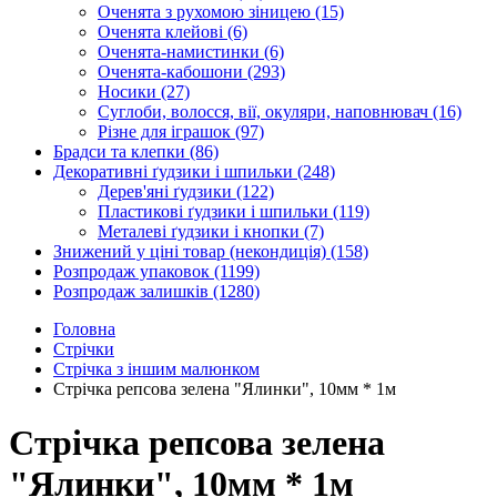
Оченята з рухомою зіницею
(15)
Оченята клейові
(6)
Оченята-намистинки
(6)
Оченята-кабошони
(293)
Носики
(27)
Суглоби, волосся, вії, окуляри, наповнювач
(16)
Різне для іграшок
(97)
Брадси та клепки
(86)
Декоративні ґудзики і шпильки
(248)
Дерев'яні ґудзики
(122)
Пластикові ґудзики і шпильки
(119)
Металеві ґудзики і кнопки
(7)
Знижений у ціні товар (некондиція)
(158)
Розпродаж упаковок
(1199)
Розпродаж залишків
(1280)
Головна
Стрічки
Стрічка з іншим малюнком
Стрічка репсова зелена "Ялинки", 10мм * 1м
Стрічка репсова зелена
"Ялинки", 10мм * 1м