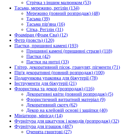
Стрічка з іншим малюнком
(53)
Тасьма, мереживо, регілін
(134)
Мереживо (повний розпродаж)
(48)
Тасьма
(39)
Тасьма пір'яна
(16)
Сітка, Регілін
(31)
Фоаміран (Фоам Єва)
(12)
Фетр (повсть)
(120)
Паєтки, пришивні камені
(193)
Пришивні камені (пришивні стрази)
(118)
Паєтки
(42)
Паєтки на нитці
(33)
Глітер, декоративний пісок, гранулят, пігменти
(71)
Пір'я декоративні (повний розпродаж)
(100)
Подарункова упаковка для біжутерії
(78)
Інструменти для біжутерії
(21)
Флористика та декор (розпродаж)
(116)
Декоративні квіти (повний розпродаж)
(5)
Флористичний витратний матеріал
(9)
Декоративний скотч
(62)
Декор на клейовій основі і защіпки
(40)
Мініатюри, мінісад
(14)
Фурнітура для шкатулок і комодів (розпродаж)
(32)
Фурнітура для іграшок
(487)
Оченята гвинтові
(27)