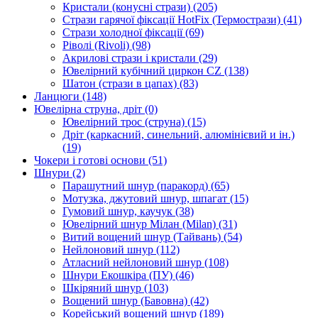
Кристали (конусні стрази)
(205)
Стрази гарячої фіксації HotFix (Термострази)
(41)
Стрази холодної фіксації
(69)
Ріволі (Rivoli)
(98)
Акрилові стрази і кристали
(29)
Ювелірний кубічний циркон CZ
(138)
Шатон (стрази в цапах)
(83)
Ланцюги
(148)
Ювелірна струна, дріт
(0)
Ювелірний трос (струна)
(15)
Дріт (каркасний, синельний, алюмінієвий и ін.)
(19)
Чокери і готові основи
(51)
Шнури
(2)
Парашутний шнур (паракорд)
(65)
Мотузка, джутовий шнур, шпагат
(15)
Гумовий шнур, каучук
(38)
Ювелірний шнур Мілан (Milan)
(31)
Витий вощений шнур (Тайвань)
(54)
Нейлоновий шнур
(112)
Атласний нейлоновий шнур
(108)
Шнури Екошкіра (ПУ)
(46)
Шкіряний шнур
(103)
Вощений шнур (Бавовна)
(42)
Корейський вощений шнур
(189)