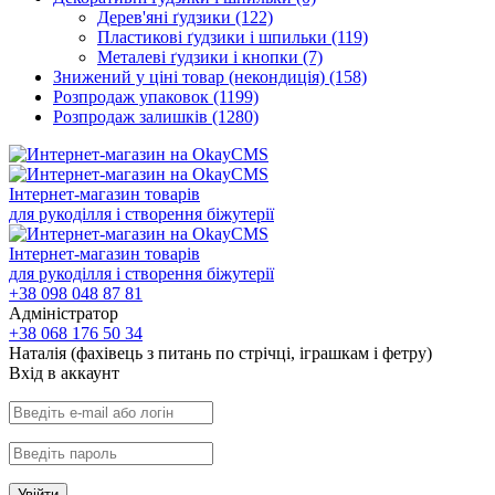
Дерев'яні ґудзики
(122)
Пластикові ґудзики і шпильки
(119)
Металеві ґудзики і кнопки
(7)
Знижений у ціні товар (некондиція)
(158)
Розпродаж упаковок
(1199)
Розпродаж залишків
(1280)
Інтернет-магазин товарів
для рукоділля і створення біжутерії
Інтернет-магазин товарів
для рукоділля і створення біжутерії
+38 098 048 87 81
Адміністратор
+38 068 176 50 34
Наталія (фахівець з питань по стрічці, іграшкам і фетру)
Вхiд в аккаунт
Увійти