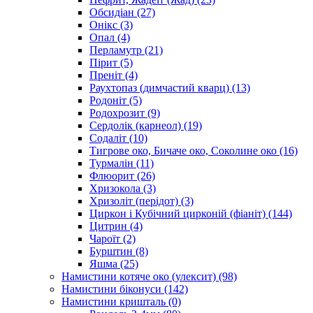
Обсидіан
(27)
Онікс
(3)
Опал
(4)
Перламутр
(21)
Пірит
(5)
Преніт
(4)
Раухтопаз (димчастий кварц)
(13)
Родоніт
(5)
Родохрозит
(9)
Сердолік (карнеол)
(19)
Содаліт
(10)
Тигрове око, Бичаче око, Соколине око
(16)
Турмалін
(11)
Флюорит
(26)
Хризокола
(3)
Хризоліт (перідот)
(3)
Циркон і Кубічний цирконій (фіаніт)
(144)
Цитрин
(4)
Чароїт
(2)
Бурштин
(8)
Яшма
(25)
Намистини котяче око (улексит)
(98)
Намистини біконуси
(142)
Намистини кришталь
(0)