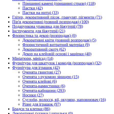
Пришивні камені (пришивні стрази)
(118)
Паєтки
(42)
Паєтки на нитці
(33)
Глітер, декоративний пісок, гранулят, пігменти
(71)
Пір'я декоративні (повний розпродаж)
(100)
Подарункова упаковка для біжутерії
(78)
Інструменти для біжутерії
(21)
Флористика та декор (розпродаж)
(0)
Декоративні квіти (повний розпродаж)
(5)
Флористичний витратний матеріал
(9)
Декоративний скотч
(62)
Декор на клейовій основі і защіпки
(40)
Мініатюри, мінісад
(14)
Фурнітура для шкатулок і комодів (розпродаж)
(32)
Фурнітура для іграшок
(42)
Оченята гвинтові
(27)
Оченята з рухомою зіницею
(15)
Оченята клейові
(6)
Оченята-намистинки
(6)
Оченята-кабошони
(293)
Носики
(27)
Суглоби, волосся, вії, окуляри, наповнювач
(16)
Різне для іграшок
(97)
Брадси та клепки
(86)
Декоративні ґудзики і шпильки
(0)