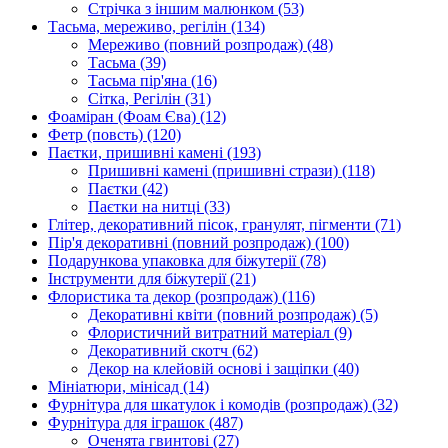
Стрічка з іншим малюнком
(53)
Тасьма, мереживо, регілін
(134)
Мереживо (повний розпродаж)
(48)
Тасьма
(39)
Тасьма пір'яна
(16)
Сітка, Регілін
(31)
Фоаміран (Фоам Єва)
(12)
Фетр (повсть)
(120)
Паєтки, пришивні камені
(193)
Пришивні камені (пришивні стрази)
(118)
Паєтки
(42)
Паєтки на нитці
(33)
Глітер, декоративний пісок, гранулят, пігменти
(71)
Пір'я декоративні (повний розпродаж)
(100)
Подарункова упаковка для біжутерії
(78)
Інструменти для біжутерії
(21)
Флористика та декор (розпродаж)
(116)
Декоративні квіти (повний розпродаж)
(5)
Флористичний витратний матеріал
(9)
Декоративний скотч
(62)
Декор на клейовій основі і защіпки
(40)
Мініатюри, мінісад
(14)
Фурнітура для шкатулок і комодів (розпродаж)
(32)
Фурнітура для іграшок
(487)
Оченята гвинтові
(27)