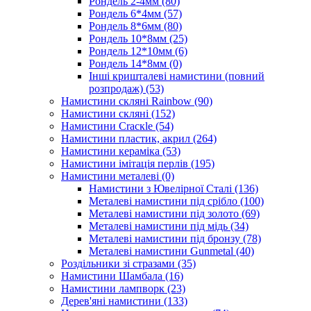
Рондель 2-4мм
(80)
Рондель 6*4мм
(57)
Рондель 8*6мм
(80)
Рондель 10*8мм
(25)
Рондель 12*10мм
(6)
Рондель 14*8мм
(0)
Інші кришталеві намистини (повний
розпродаж)
(53)
Намистини скляні Rainbow
(90)
Намистини скляні
(152)
Намистини Cracкle
(54)
Намистини пластик, акрил
(264)
Намистини кераміка
(53)
Намистини імітація перлів
(195)
Намистини металеві
(0)
Намистини з Ювелірної Сталі
(136)
Металеві намистини під срібло
(100)
Металеві намистини під золото
(69)
Металеві намистини під мідь
(34)
Металеві намистини під бронзу
(78)
Металеві намистини Gunmetal
(40)
Роздільники зі стразами
(35)
Намистини Шамбала
(16)
Намистини лампворк
(23)
Дерев'яні намистини
(133)