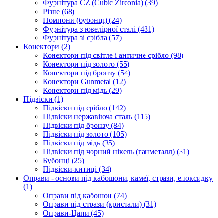
Фурнітура CZ (Cubic Zirconia)
(39)
Різне
(68)
Помпони (бубонці)
(24)
Фурнітура з ювелірної сталі
(481)
Фурнітура зі срібла
(57)
Конектори
(2)
Конектори під світле і античне срібло
(98)
Конектори під золото
(55)
Конектори під бронзу
(54)
Конектори Gunmetal
(12)
Конектори під мідь
(29)
Підвіски
(1)
Підвіски під срібло
(142)
Підвіски нержавіюча сталь
(115)
Підвіски під бронзу
(84)
Підвіски під золото
(105)
Підвіски під мідь
(35)
Підвіски під чорний нікель (ганметалл)
(31)
Бубонці
(25)
Підвіски-китиці
(34)
Оправи - основи під кабошони, камеї, стрази, епоксидку
(1)
Оправи під кабошон
(74)
Оправи під стрази (кристали)
(31)
Оправи-Цапи
(45)