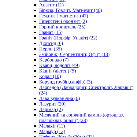
Апатит
(11)
Бірюза, Говлит, Магнезит
(46)
Гематит і магнетит
(47)
Гіперстен і бронзит
(2)
Горний кришталь
(25)
Гранат
(15)
Граніт (Порфір, Унакіт)
(22)
Діопсид
(6)
Перли
(35)
Змійовік (Серпентиніт, Офіт)
(13)
Карбонадо
(7)
Кварц, лодоліт
(49)
Кіаніт (дістен)
(5)
Корал
(10)
Корунд (рубін,сапфір)
(3)
Лабрадор (Лабрадорит, Спектроліт, Ларвікіт)
(24)
Лава вулканічна
(6)
Лазурит
(20)
Ларімар
(2)
Місячний та сонячний камінь (ортоклаз,
плагіоклаз, опаліт)
(23)
Малахіт
(11)
Мармур
(12)
Нефрит, Жадеїт (Жад)
(23)