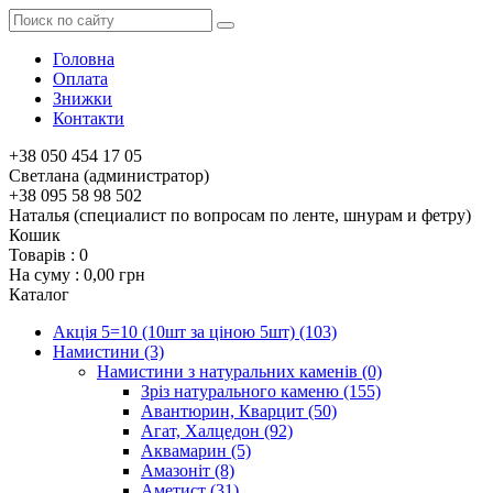
Головна
Оплата
Знижки
Контакти
+38 050 454 17 05
Светлана (администратор)
+38 095 58 98 502
Наталья (специалист по вопросам по ленте, шнурам и фетру)
Кошик
Товарів :
0
На суму :
0,00 грн
Каталог
Акція 5=10 (10шт за ціною 5шт)
(103)
Намистини
(3)
Намистини з натуральних каменів
(0)
Зріз натурального каменю
(155)
Авантюрин, Кварцит
(50)
Агат, Халцедон
(92)
Аквамарин
(5)
Амазоніт
(8)
Аметист
(31)