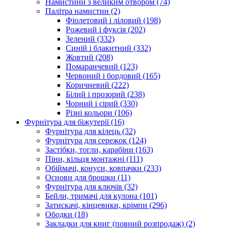
Намистини з великим отвором
(74)
Палітра намистин
(2)
Фіолетовий і ліловий
(198)
Рожевий і фуксія
(202)
Зелений
(332)
Синій і блакитний
(332)
Жовтий
(208)
Помаранчевий
(123)
Червоний і бордовий
(165)
Коричневий
(222)
Білий і прозорий
(238)
Чорний і сірий
(330)
Різні кольори
(106)
Фурнітура для біжутерії
(16)
Фурнітура для кілець
(32)
Фурнітура для сережок
(124)
Застібки, тогли, карабіни
(163)
Піни, кільця монтажні
(111)
Обіймачі, конуси, ковпачки
(233)
Основи для брошки
(11)
Фурнітура для ключів
(32)
Бейли, тримачі для кулона
(101)
Затискачі, кінцевики, крімпи
(296)
Ободки
(18)
Закладки для книг (повний розпродаж)
(2)