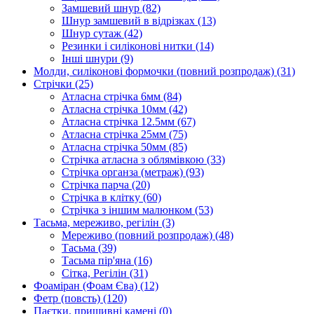
Замшевий шнур
(82)
Шнур замшевий в відрізках
(13)
Шнур сутаж
(42)
Резинки і силіконові нитки
(14)
Інші шнури
(9)
Молди, силіконові формочки (повний розпродаж)
(31)
Стрічки
(25)
Атласна стрічка 6мм
(84)
Атласна стрічка 10мм
(42)
Атласна стрічка 12.5мм
(67)
Атласна стрічка 25мм
(75)
Атласна стрічка 50мм
(85)
Стрічка атласна з облямівкою
(33)
Стрічка органза (метраж)
(93)
Стрічка парча
(20)
Стрічка в клітку
(60)
Стрічка з іншим малюнком
(53)
Тасьма, мереживо, регілін
(3)
Мереживо (повний розпродаж)
(48)
Тасьма
(39)
Тасьма пір'яна
(16)
Сітка, Регілін
(31)
Фоаміран (Фоам Єва)
(12)
Фетр (повсть)
(120)
Паєтки, пришивні камені
(0)