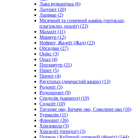
Лава вулканічна
(6)
Лазурит
(20)
Ларімар
(2)
Місячний та сонячний камінь (ортоклаз,
плагіоклаз, опаліт)
(23)
Малахіт
(11)
Мармур
(12)
Нефрит, Жадеїт (Жад)
(23)
Обсидіан
(27)
Онікс
(3)
Опал
(4)
Перламутр
(21)
Пірит
(5)
Преніт
(4)
Раухтопаз (димчастий кварц)
(13)
Родоніт
(5)
Родохрозит
(9)
Сердолік (карнеол)
(19)
Содаліт
(10)
Тигрове око, Бичаче око, Соколине око
(16)
Турмалін
(11)
Флюорит
(26)
Хризокола
(3)
Хризоліт (перідот)
(3)
Циркон і Кубічний цирконій (фіаніт)
(144)