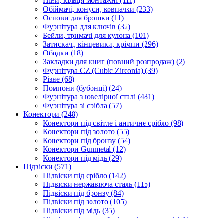
Піни, кільця монтажні
(111)
Обіймачі, конуси, ковпачки
(233)
Основи для брошки
(11)
Фурнітура для ключів
(32)
Бейли, тримачі для кулона
(101)
Затискачі, кінцевики, крімпи
(296)
Ободки
(18)
Закладки для книг (повний розпродаж)
(2)
Фурнітура CZ (Cubic Zirconia)
(39)
Різне
(68)
Помпони (бубонці)
(24)
Фурнітура з ювелірної сталі
(481)
Фурнітура зі срібла
(57)
Конектори
(248)
Конектори під світле і античне срібло
(98)
Конектори під золото
(55)
Конектори під бронзу
(54)
Конектори Gunmetal
(12)
Конектори під мідь
(29)
Підвіски
(571)
Підвіски під срібло
(142)
Підвіски нержавіюча сталь
(115)
Підвіски під бронзу
(84)
Підвіски під золото
(105)
Підвіски під мідь
(35)