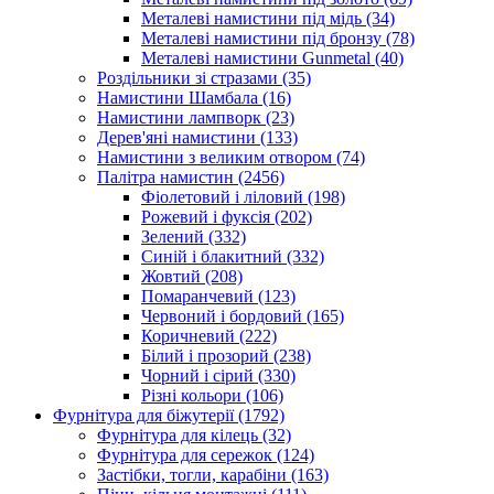
Металеві намистини під мідь
(34)
Металеві намистини під бронзу
(78)
Металеві намистини Gunmetal
(40)
Роздільники зі стразами
(35)
Намистини Шамбала
(16)
Намистини лампворк
(23)
Дерев'яні намистини
(133)
Намистини з великим отвором
(74)
Палітра намистин
(2456)
Фіолетовий і ліловий
(198)
Рожевий і фуксія
(202)
Зелений
(332)
Синій і блакитний
(332)
Жовтий
(208)
Помаранчевий
(123)
Червоний і бордовий
(165)
Коричневий
(222)
Білий і прозорий
(238)
Чорний і сірий
(330)
Різні кольори
(106)
Фурнітура для біжутерії
(1792)
Фурнітура для кілець
(32)
Фурнітура для сережок
(124)
Застібки, тогли, карабіни
(163)