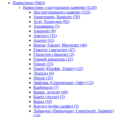
Намистини
(5663)
Намистини з натуральних каменів
(1120)
Зріз натурального каменю
(155)
Авантюрин, Кварцит
(50)
Агат, Халцедон
(92)
Аквамарин
(5)
Амазоніт
(8)
Аметист
(31)
Апатит
(11)
Бірюза, Говлит, Магнезит
(46)
Гематит і магнетит
(47)
Гіперстен і бронзит
(2)
Горний кришталь
(25)
Гранат
(15)
Граніт (Порфір, Унакіт)
(22)
Діопсид
(6)
Перли
(35)
Змійовік (Серпентиніт, Офіт)
(13)
Карбонадо
(7)
Кварц, лодоліт
(49)
Кіаніт (дістен)
(5)
Корал
(10)
Корунд (рубін,сапфір)
(3)
Лабрадор (Лабрадорит, Спектроліт, Ларвікіт)
(24)