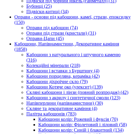
Підвіски під чорний нікель (ганметалл)
(31)
Бубонці
(25)
Підвіски-китиці
(34)
Оправи - основи під кабошони, камеї, стрази, епоксидку
(150)
Оправи під кабошон
(74)
Оправи під стрази (кристали)
(31)
Оправи-Цапи
(45)
Кабошони, Напівнамистини, Декоративне каміння
(1858)
Кабошони з натурального і штучного каменю
(316)
Колекційні мінерали
(218)
Кабошони і вставки з Бурштину
(4)
Кабошони порцеляна, кераміка
(42)
Кабошони діхроїчне скло
(79)
Кабошони Котяче око (улексит)
(139)
Скляні кабошони і лінзи (повний розпродаж)
(42)
Кабошони з акрилу і синтетичної смоли
(123)
Напівперлини (напівнамистини)
(30)
Скляне та декоративне каміння
(4)
Палітра кабошонів
(783)
Кабошони колір: Рожевий і фуксія
(70)
Кабошони колір: Фіолетовий і ліловий
(58)
Кабошони колір: Синій і блакитний
(134)