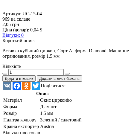
Артикул:
UC-15-04
969 на складе
2,05 грн
Ціна (долар):
0,04 $
Відгуки: 0
Короткий опис:
Вставка кубічний циркон, Сорт А, форма Diamond. Машинне
огранювання. розмір 1.5 мм
Кількість
Додати в кошик
Додати в лист бажань
VK
Facebook
Odnoklassniki
Twitter
Поділитися:
Опис:
Матеріал
Окис цирконію
Форма
Діамант
Розмір
1.5 мм
Палітра кольору
Зелений / салатовий
Країна експортер
Austria
Відгуки про товар