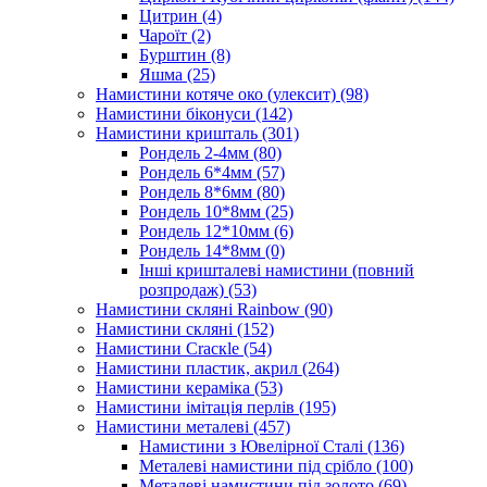
Цитрин
(4)
Чароїт
(2)
Бурштин
(8)
Яшма
(25)
Намистини котяче око (улексит)
(98)
Намистини біконуси
(142)
Намистини кришталь
(301)
Рондель 2-4мм
(80)
Рондель 6*4мм
(57)
Рондель 8*6мм
(80)
Рондель 10*8мм
(25)
Рондель 12*10мм
(6)
Рондель 14*8мм
(0)
Інші кришталеві намистини (повний
розпродаж)
(53)
Намистини скляні Rainbow
(90)
Намистини скляні
(152)
Намистини Cracкle
(54)
Намистини пластик, акрил
(264)
Намистини кераміка
(53)
Намистини імітація перлів
(195)
Намистини металеві
(457)
Намистини з Ювелірної Сталі
(136)
Металеві намистини під срібло
(100)
Металеві намистини під золото
(69)