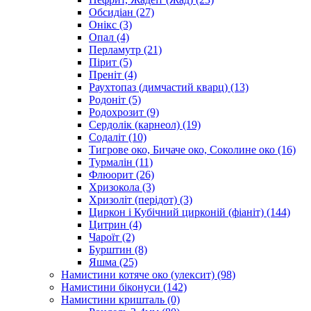
Обсидіан
(27)
Онікс
(3)
Опал
(4)
Перламутр
(21)
Пірит
(5)
Преніт
(4)
Раухтопаз (димчастий кварц)
(13)
Родоніт
(5)
Родохрозит
(9)
Сердолік (карнеол)
(19)
Содаліт
(10)
Тигрове око, Бичаче око, Соколине око
(16)
Турмалін
(11)
Флюорит
(26)
Хризокола
(3)
Хризоліт (перідот)
(3)
Циркон і Кубічний цирконій (фіаніт)
(144)
Цитрин
(4)
Чароїт
(2)
Бурштин
(8)
Яшма
(25)
Намистини котяче око (улексит)
(98)
Намистини біконуси
(142)
Намистини кришталь
(0)