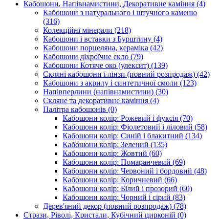
Кабошони, Напівнамистини, Декоративне каміння
(4)
Кабошони з натурального і штучного каменю
(316)
Колекційні мінерали
(218)
Кабошони і вставки з Бурштину
(4)
Кабошони порцеляна, кераміка
(42)
Кабошони діхроїчне скло
(79)
Кабошони Котяче око (улексит)
(139)
Скляні кабошони і лінзи (повний розпродаж)
(42)
Кабошони з акрилу і синтетичної смоли
(123)
Напівперлини (напівнамистини)
(30)
Скляне та декоративне каміння
(4)
Палітра кабошонів
(0)
Кабошони колір: Рожевий і фуксія
(70)
Кабошони колір: Фіолетовий і ліловий
(58)
Кабошони колір: Синій і блакитний
(134)
Кабошони колір: Зелений
(135)
Кабошони колір: Жовтий
(60)
Кабошони колір: Помаранчевий
(69)
Кабошони колір: Червоний і бордовий
(48)
Кабошони колір: Коричневий
(66)
Кабошони колір: Білий і прозорий
(60)
Кабошони колір: Чорний і сірий
(83)
Дерев'яний декор (повний розпродаж)
(78)
Стрази, Ріволі, Кристали, Кубічний цирконій
(0)