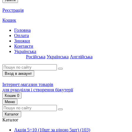
Реєстрація
Кошик
Головна
Оплата
Знижки
Контакти
Українська
Російська
Українська
Англійська
Вход в аккаунт
Інтернет-магазин товарів
для рукоділля і створення біжутерії
Кошик
0
Меню
Каталог
Каталог
Акція 5=10 (10шт за ціною 5шт)
(103)