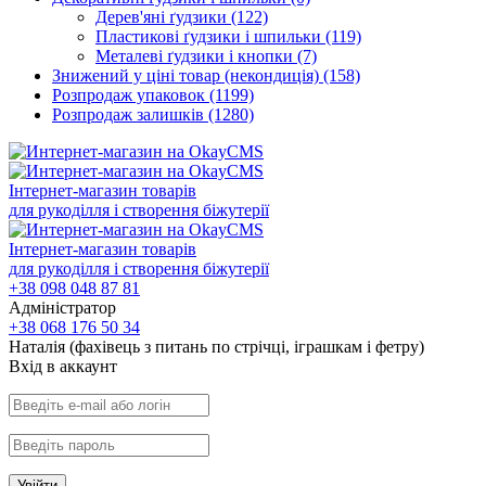
Дерев'яні ґудзики
(122)
Пластикові ґудзики і шпильки
(119)
Металеві ґудзики і кнопки
(7)
Знижений у ціні товар (некондиція)
(158)
Розпродаж упаковок
(1199)
Розпродаж залишків
(1280)
Інтернет-магазин товарів
для рукоділля і створення біжутерії
Інтернет-магазин товарів
для рукоділля і створення біжутерії
+38 098 048 87 81
Адміністратор
+38 068 176 50 34
Наталія (фахівець з питань по стрічці, іграшкам і фетру)
Вхiд в аккаунт
Увійти