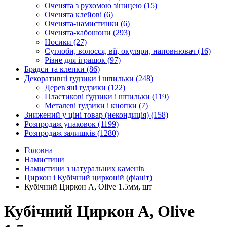
Оченята з рухомою зіницею
(15)
Оченята клейові
(6)
Оченята-намистинки
(6)
Оченята-кабошони
(293)
Носики
(27)
Суглоби, волосся, вії, окуляри, наповнювач
(16)
Різне для іграшок
(97)
Брадси та клепки
(86)
Декоративні ґудзики і шпильки
(248)
Дерев'яні ґудзики
(122)
Пластикові ґудзики і шпильки
(119)
Металеві ґудзики і кнопки
(7)
Знижений у ціні товар (некондиція)
(158)
Розпродаж упаковок
(1199)
Розпродаж залишків
(1280)
Головна
Намистини
Намистини з натуральних каменів
Циркон і Кубічний цирконій (фіаніт)
Кубічний Циркон А, Olive 1.5мм, шт
Кубічний Циркон А, Olive