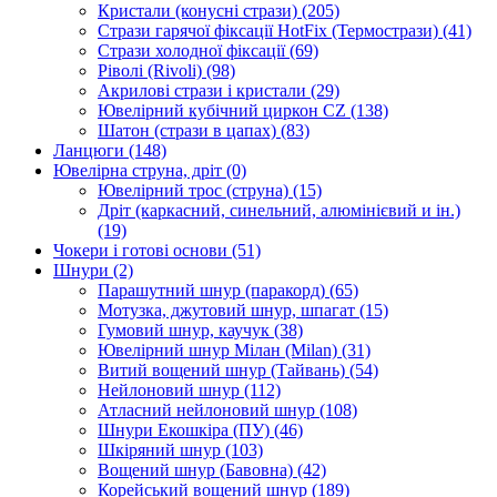
Кристали (конусні стрази)
(205)
Стрази гарячої фіксації HotFix (Термострази)
(41)
Стрази холодної фіксації
(69)
Ріволі (Rivoli)
(98)
Акрилові стрази і кристали
(29)
Ювелірний кубічний циркон CZ
(138)
Шатон (стрази в цапах)
(83)
Ланцюги
(148)
Ювелірна струна, дріт
(0)
Ювелірний трос (струна)
(15)
Дріт (каркасний, синельний, алюмінієвий и ін.)
(19)
Чокери і готові основи
(51)
Шнури
(2)
Парашутний шнур (паракорд)
(65)
Мотузка, джутовий шнур, шпагат
(15)
Гумовий шнур, каучук
(38)
Ювелірний шнур Мілан (Milan)
(31)
Витий вощений шнур (Тайвань)
(54)
Нейлоновий шнур
(112)
Атласний нейлоновий шнур
(108)
Шнури Екошкіра (ПУ)
(46)
Шкіряний шнур
(103)
Вощений шнур (Бавовна)
(42)
Корейський вощений шнур
(189)