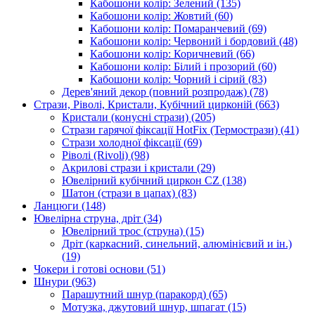
Кабошони колір: Зелений
(135)
Кабошони колір: Жовтий
(60)
Кабошони колір: Помаранчевий
(69)
Кабошони колір: Червоний і бордовий
(48)
Кабошони колір: Коричневий
(66)
Кабошони колір: Білий і прозорий
(60)
Кабошони колір: Чорний і сірий
(83)
Дерев'яний декор (повний розпродаж)
(78)
Стрази, Ріволі, Кристали, Кубічний цирконій
(663)
Кристали (конусні стрази)
(205)
Стрази гарячої фіксації HotFix (Термострази)
(41)
Стрази холодної фіксації
(69)
Ріволі (Rivoli)
(98)
Акрилові стрази і кристали
(29)
Ювелірний кубічний циркон CZ
(138)
Шатон (стрази в цапах)
(83)
Ланцюги
(148)
Ювелірна струна, дріт
(34)
Ювелірний трос (струна)
(15)
Дріт (каркасний, синельний, алюмінієвий и ін.)
(19)
Чокери і готові основи
(51)
Шнури
(963)
Парашутний шнур (паракорд)
(65)
Мотузка, джутовий шнур, шпагат
(15)