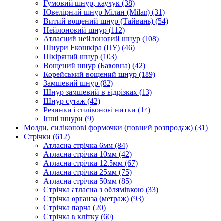
Гумовий шнур, каучук
(38)
Ювелірний шнур Мілан (Milan)
(31)
Витий вощений шнур (Тайвань)
(54)
Нейлоновий шнур
(112)
Атласний нейлоновий шнур
(108)
Шнури Екошкіра (ПУ)
(46)
Шкіряний шнур
(103)
Вощений шнур (Бавовна)
(42)
Корейський вощений шнур
(189)
Замшевий шнур
(82)
Шнур замшевий в відрізках
(13)
Шнур сутаж
(42)
Резинки і силіконові нитки
(14)
Інші шнури
(9)
Молди, силіконові формочки (повний розпродаж)
(31)
Стрічки
(612)
Атласна стрічка 6мм
(84)
Атласна стрічка 10мм
(42)
Атласна стрічка 12.5мм
(67)
Атласна стрічка 25мм
(75)
Атласна стрічка 50мм
(85)
Стрічка атласна з облямівкою
(33)
Стрічка органза (метраж)
(93)
Стрічка парча
(20)
Стрічка в клітку
(60)