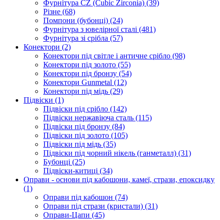
Фурнітура CZ (Cubic Zirconia)
(39)
Різне
(68)
Помпони (бубонці)
(24)
Фурнітура з ювелірної сталі
(481)
Фурнітура зі срібла
(57)
Конектори
(2)
Конектори під світле і античне срібло
(98)
Конектори під золото
(55)
Конектори під бронзу
(54)
Конектори Gunmetal
(12)
Конектори під мідь
(29)
Підвіски
(1)
Підвіски під срібло
(142)
Підвіски нержавіюча сталь
(115)
Підвіски під бронзу
(84)
Підвіски під золото
(105)
Підвіски під мідь
(35)
Підвіски під чорний нікель (ганметалл)
(31)
Бубонці
(25)
Підвіски-китиці
(34)
Оправи - основи під кабошони, камеї, стрази, епоксидку
(1)
Оправи під кабошон
(74)
Оправи під стрази (кристали)
(31)
Оправи-Цапи
(45)