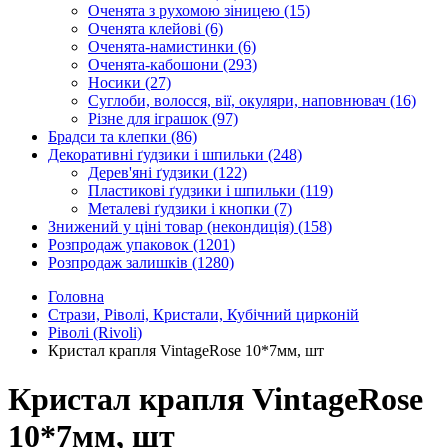
Оченята з рухомою зіницею
(15)
Оченята клейові
(6)
Оченята-намистинки
(6)
Оченята-кабошони
(293)
Носики
(27)
Суглоби, волосся, вії, окуляри, наповнювач
(16)
Різне для іграшок
(97)
Брадси та клепки
(86)
Декоративні ґудзики і шпильки
(248)
Дерев'яні ґудзики
(122)
Пластикові ґудзики і шпильки
(119)
Металеві ґудзики і кнопки
(7)
Знижений у ціні товар (некондиція)
(158)
Розпродаж упаковок
(1201)
Розпродаж залишків
(1280)
Головна
Стрази, Ріволі, Кристали, Кубічний цирконій
Ріволі (Rivoli)
Кристал крапля VintageRose 10*7мм, шт
Кристал крапля VintageRose
10*7мм, шт