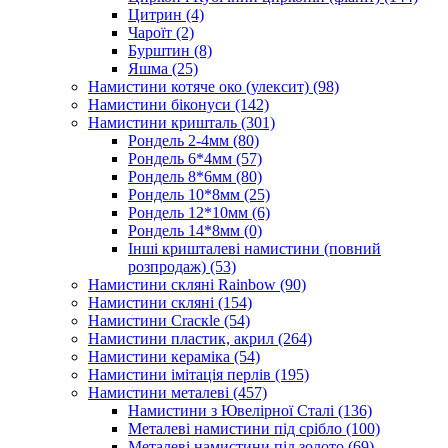
Цитрин
(4)
Чароїт
(2)
Бурштин
(8)
Яшма
(25)
Намистини котяче око (улексит)
(98)
Намистини біконуси
(142)
Намистини кришталь
(301)
Рондель 2-4мм
(80)
Рондель 6*4мм
(57)
Рондель 8*6мм
(80)
Рондель 10*8мм
(25)
Рондель 12*10мм
(6)
Рондель 14*8мм
(0)
Інші кришталеві намистини (повний
розпродаж)
(53)
Намистини скляні Rainbow
(90)
Намистини скляні
(154)
Намистини Cracкle
(54)
Намистини пластик, акрил
(264)
Намистини кераміка
(54)
Намистини імітація перлів
(195)
Намистини металеві
(457)
Намистини з Ювелірної Сталі
(136)
Металеві намистини під срібло
(100)
Металеві намистини під золото
(69)