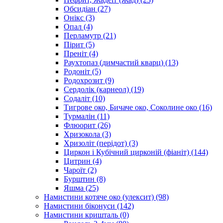
Обсидіан
(27)
Онікс
(3)
Опал
(4)
Перламутр
(21)
Пірит
(5)
Преніт
(4)
Раухтопаз (димчастий кварц)
(13)
Родоніт
(5)
Родохрозит
(9)
Сердолік (карнеол)
(19)
Содаліт
(10)
Тигрове око, Бичаче око, Соколине око
(16)
Турмалін
(11)
Флюорит
(26)
Хризокола
(3)
Хризоліт (перідот)
(3)
Циркон і Кубічний цирконій (фіаніт)
(144)
Цитрин
(4)
Чароїт
(2)
Бурштин
(8)
Яшма
(25)
Намистини котяче око (улексит)
(98)
Намистини біконуси
(142)
Намистини кришталь
(0)