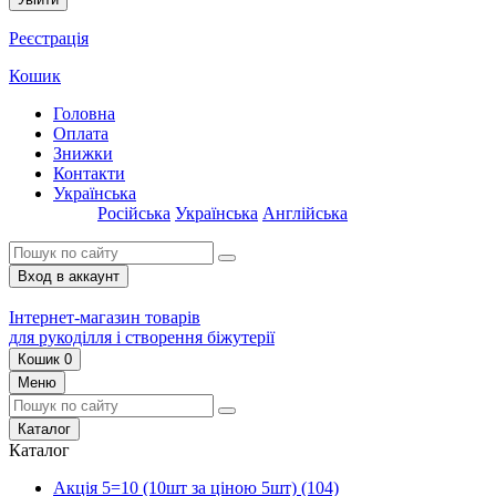
Реєстрація
Кошик
Головна
Оплата
Знижки
Контакти
Українська
Російська
Українська
Англійська
Вход в аккаунт
Інтернет-магазин товарів
для рукоділля і створення біжутерії
Кошик
0
Меню
Каталог
Каталог
Акція 5=10 (10шт за ціною 5шт)
(104)