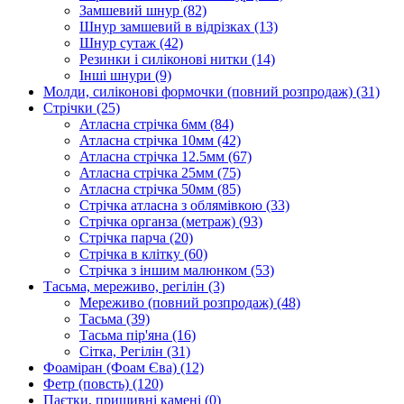
Замшевий шнур
(82)
Шнур замшевий в відрізках
(13)
Шнур сутаж
(42)
Резинки і силіконові нитки
(14)
Інші шнури
(9)
Молди, силіконові формочки (повний розпродаж)
(31)
Стрічки
(25)
Атласна стрічка 6мм
(84)
Атласна стрічка 10мм
(42)
Атласна стрічка 12.5мм
(67)
Атласна стрічка 25мм
(75)
Атласна стрічка 50мм
(85)
Стрічка атласна з облямівкою
(33)
Стрічка органза (метраж)
(93)
Стрічка парча
(20)
Стрічка в клітку
(60)
Стрічка з іншим малюнком
(53)
Тасьма, мереживо, регілін
(3)
Мереживо (повний розпродаж)
(48)
Тасьма
(39)
Тасьма пір'яна
(16)
Сітка, Регілін
(31)
Фоаміран (Фоам Єва)
(12)
Фетр (повсть)
(120)
Паєтки, пришивні камені
(0)