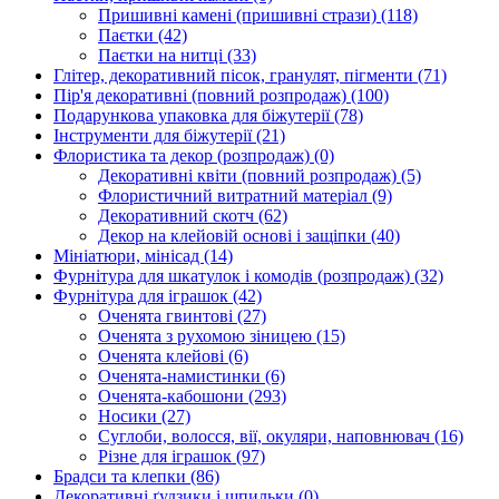
Пришивні камені (пришивні стрази)
(118)
Паєтки
(42)
Паєтки на нитці
(33)
Глітер, декоративний пісок, гранулят, пігменти
(71)
Пір'я декоративні (повний розпродаж)
(100)
Подарункова упаковка для біжутерії
(78)
Інструменти для біжутерії
(21)
Флористика та декор (розпродаж)
(0)
Декоративні квіти (повний розпродаж)
(5)
Флористичний витратний матеріал
(9)
Декоративний скотч
(62)
Декор на клейовій основі і защіпки
(40)
Мініатюри, мінісад
(14)
Фурнітура для шкатулок і комодів (розпродаж)
(32)
Фурнітура для іграшок
(42)
Оченята гвинтові
(27)
Оченята з рухомою зіницею
(15)
Оченята клейові
(6)
Оченята-намистинки
(6)
Оченята-кабошони
(293)
Носики
(27)
Суглоби, волосся, вії, окуляри, наповнювач
(16)
Різне для іграшок
(97)
Брадси та клепки
(86)
Декоративні ґудзики і шпильки
(0)