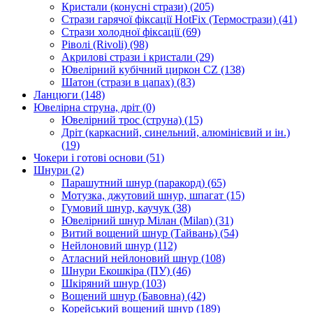
Кристали (конусні стрази)
(205)
Стрази гарячої фіксації HotFix (Термострази)
(41)
Стрази холодної фіксації
(69)
Ріволі (Rivoli)
(98)
Акрилові стрази і кристали
(29)
Ювелірний кубічний циркон CZ
(138)
Шатон (стрази в цапах)
(83)
Ланцюги
(148)
Ювелірна струна, дріт
(0)
Ювелірний трос (струна)
(15)
Дріт (каркасний, синельний, алюмінієвий и ін.)
(19)
Чокери і готові основи
(51)
Шнури
(2)
Парашутний шнур (паракорд)
(65)
Мотузка, джутовий шнур, шпагат
(15)
Гумовий шнур, каучук
(38)
Ювелірний шнур Мілан (Milan)
(31)
Витий вощений шнур (Тайвань)
(54)
Нейлоновий шнур
(112)
Атласний нейлоновий шнур
(108)
Шнури Екошкіра (ПУ)
(46)
Шкіряний шнур
(103)
Вощений шнур (Бавовна)
(42)
Корейський вощений шнур
(189)