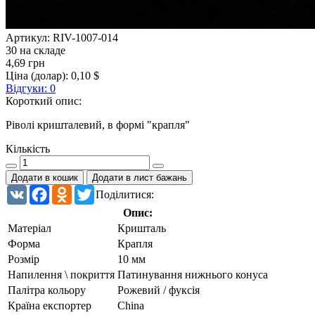
Артикул:
RIV-1007-014
30 на складе
4,69 грн
Ціна (долар):
0,10 $
Відгуки: 0
Короткий опис:
Ріволі кришталевий, в формі "крапля"
Кількість
Додати в кошик
Додати в лист бажань
VK
Facebook
Odnoklassniki
Twitter
Поділитися:
Опис:
Матеріал
Кришталь
Форма
Крапля
Розмір
10 мм
Напилення \ покриття
Патинування нижнього конуса
Палітра кольору
Рожевий / фуксія
Країна експортер
China