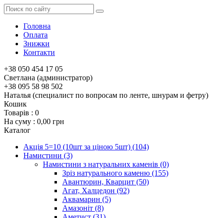
Головна
Оплата
Знижки
Контакти
+38 050 454 17 05
Светлана (администратор)
+38 095 58 98 502
Наталья (специалист по вопросам по ленте, шнурам и фетру)
Кошик
Товарів :
0
На суму :
0,00 грн
Каталог
Акція 5=10 (10шт за ціною 5шт)
(104)
Намистини
(3)
Намистини з натуральних каменів
(0)
Зріз натурального каменю
(155)
Авантюрин, Кварцит
(50)
Агат, Халцедон
(92)
Аквамарин
(5)
Амазоніт
(8)
Аметист
(31)