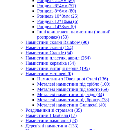
Рондель 2-4мм
(80)
Рондель 6*4мм
(57)
Рондель 8*6мм
(80)
Рондель 10*8мм
(25)
Рондель 12*10мм
(6)
Рондель 14*8мм
(0)
Інші кришталеві намистини (повний
розпродаж)
(53)
Намистини скляні Rainbow
(90)
Намистини скляні
(154)
Намистини Cracкle
(54)
Намистини пластик, акрил
(264)
Намистини кераміка
(54)
Намистини імітація перлів
(195)
Намистини металеві
(0)
Намистини з Ювелірної Сталі
(136)
Металеві намистини під срібло
(100)
Металеві намистини під золото
(69)
Металеві намистини під мідь
(34)
Металеві намистини під бронзу
(78)
Металеві намистини Gunmetal
(40)
Роздільники зі стразами
(35)
Намистини Шамбала
(17)
Намистини лампворк
(23)
Дерев'яні намистини
(133)