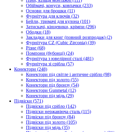
Піни, кільця монтажні
(111)
Обіймачі, конуси, ковпачки
(233)
Основи для брошки
(11)
Фурнітура для ключів
(32)
Бейли, тримачі для кулона
(101)
Затискачі, кінцевики, крімпи
(296)
Ободки
(18)
Закладки для книг (повний розпродаж)
(2)
Фурнітура CZ (Cubic Zirconia)
(39)
Різне
(68)
Помпони (бубонці)
(24)
Фурнітура з ювелірної сталі
(481)
Фурнітура зі срібла
(57)
Конектори
(248)
Конектори під світле і античне срібло
(98)
Конектори під золото
(55)
Конектори під бронзу
(54)
Конектори Gunmetal
(12)
Конектори під мідь
(29)
Підвіски
(571)
Підвіски під срібло
(142)
Підвіски нержавіюча сталь
(115)
Підвіски під бронзу
(84)
Підвіски під золото
(105)
Підвіски під мідь
(35)