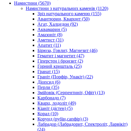
Намистини
(5670)
Намистини з натуральних каменів
(1120)
Зріз натурального каменю
(155)
Авантюрин, Кварцит
(50)
Агат, Халцедон
(92)
Аквамарин
(5)
Амазоніт
(8)
Аметист
(31)
Апатит
(11)
Бірюза, Говлит, Магнезит
(46)
Гематит і магнетит
(47)
Гіперстен і бронзит
(2)
Горний кришталь
(25)
Гранат
(15)
Граніт (Порфір, Унакіт)
(22)
Діопсид
(6)
Перли
(35)
Змійовік (Серпентиніт, Офіт)
(13)
Карбонадо
(7)
Кварц, лодоліт
(49)
Кіаніт (дістен)
(5)
Корал
(10)
Корунд (рубін,сапфір)
(3)
Лабрадор (Лабрадорит, Спектроліт, Ларвікіт)
(24)