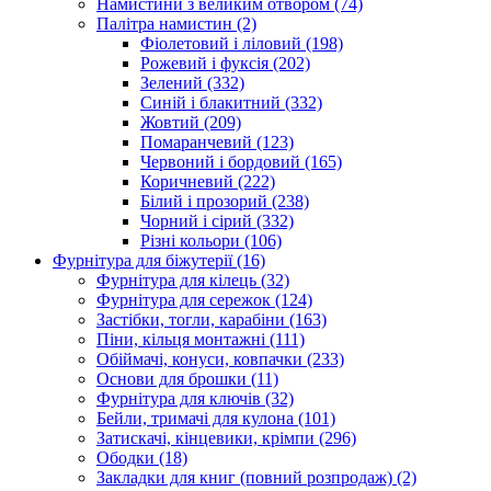
Намистини з великим отвором
(74)
Палітра намистин
(2)
Фіолетовий і ліловий
(198)
Рожевий і фуксія
(202)
Зелений
(332)
Синій і блакитний
(332)
Жовтий
(209)
Помаранчевий
(123)
Червоний і бордовий
(165)
Коричневий
(222)
Білий і прозорий
(238)
Чорний і сірий
(332)
Різні кольори
(106)
Фурнітура для біжутерії
(16)
Фурнітура для кілець
(32)
Фурнітура для сережок
(124)
Застібки, тогли, карабіни
(163)
Піни, кільця монтажні
(111)
Обіймачі, конуси, ковпачки
(233)
Основи для брошки
(11)
Фурнітура для ключів
(32)
Бейли, тримачі для кулона
(101)
Затискачі, кінцевики, крімпи
(296)
Ободки
(18)
Закладки для книг (повний розпродаж)
(2)