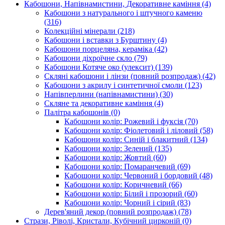
Кабошони, Напівнамистини, Декоративне каміння
(4)
Кабошони з натурального і штучного каменю
(316)
Колекційні мінерали
(218)
Кабошони і вставки з Бурштину
(4)
Кабошони порцеляна, кераміка
(42)
Кабошони діхроїчне скло
(79)
Кабошони Котяче око (улексит)
(139)
Скляні кабошони і лінзи (повний розпродаж)
(42)
Кабошони з акрилу і синтетичної смоли
(123)
Напівперлини (напівнамистини)
(30)
Скляне та декоративне каміння
(4)
Палітра кабошонів
(0)
Кабошони колір: Рожевий і фуксія
(70)
Кабошони колір: Фіолетовий і ліловий
(58)
Кабошони колір: Синій і блакитний
(134)
Кабошони колір: Зелений
(135)
Кабошони колір: Жовтий
(60)
Кабошони колір: Помаранчевий
(69)
Кабошони колір: Червоний і бордовий
(48)
Кабошони колір: Коричневий
(66)
Кабошони колір: Білий і прозорий
(60)
Кабошони колір: Чорний і сірий
(83)
Дерев'яний декор (повний розпродаж)
(78)
Стрази, Ріволі, Кристали, Кубічний цирконій
(0)