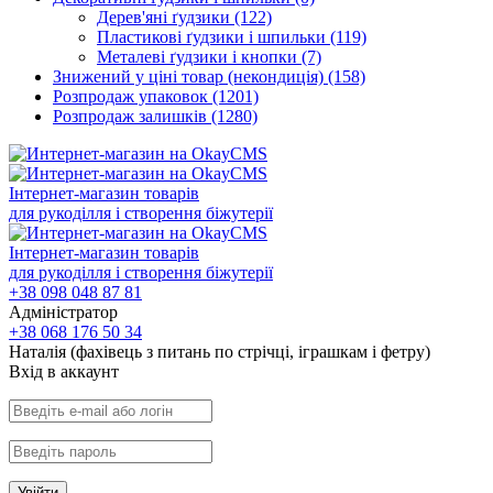
Дерев'яні ґудзики
(122)
Пластикові ґудзики і шпильки
(119)
Металеві ґудзики і кнопки
(7)
Знижений у ціні товар (некондиція)
(158)
Розпродаж упаковок
(1201)
Розпродаж залишків
(1280)
Інтернет-магазин товарів
для рукоділля і створення біжутерії
Інтернет-магазин товарів
для рукоділля і створення біжутерії
+38 098 048 87 81
Адміністратор
+38 068 176 50 34
Наталія (фахівець з питань по стрічці, іграшкам і фетру)
Вхiд в аккаунт
Увійти