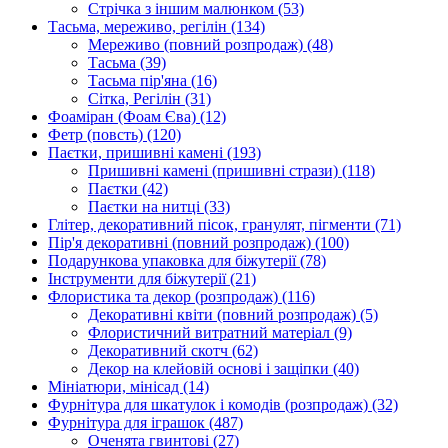
Стрічка з іншим малюнком
(53)
Тасьма, мереживо, регілін
(134)
Мереживо (повний розпродаж)
(48)
Тасьма
(39)
Тасьма пір'яна
(16)
Сітка, Регілін
(31)
Фоаміран (Фоам Єва)
(12)
Фетр (повсть)
(120)
Паєтки, пришивні камені
(193)
Пришивні камені (пришивні стрази)
(118)
Паєтки
(42)
Паєтки на нитці
(33)
Глітер, декоративний пісок, гранулят, пігменти
(71)
Пір'я декоративні (повний розпродаж)
(100)
Подарункова упаковка для біжутерії
(78)
Інструменти для біжутерії
(21)
Флористика та декор (розпродаж)
(116)
Декоративні квіти (повний розпродаж)
(5)
Флористичний витратний матеріал
(9)
Декоративний скотч
(62)
Декор на клейовій основі і защіпки
(40)
Мініатюри, мінісад
(14)
Фурнітура для шкатулок і комодів (розпродаж)
(32)
Фурнітура для іграшок
(487)
Оченята гвинтові
(27)