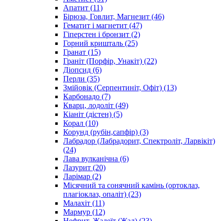
Апатит
(11)
Бірюза, Говлит, Магнезит
(46)
Гематит і магнетит
(47)
Гіперстен і бронзит
(2)
Горний кришталь
(25)
Гранат
(15)
Граніт (Порфір, Унакіт)
(22)
Діопсид
(6)
Перли
(35)
Змійовік (Серпентиніт, Офіт)
(13)
Карбонадо
(7)
Кварц, лодоліт
(49)
Кіаніт (дістен)
(5)
Корал
(10)
Корунд (рубін,сапфір)
(3)
Лабрадор (Лабрадорит, Спектроліт, Ларвікіт)
(24)
Лава вулканічна
(6)
Лазурит
(20)
Ларімар
(2)
Місячний та сонячний камінь (ортоклаз,
плагіоклаз, опаліт)
(23)
Малахіт
(11)
Мармур
(12)
Нефрит, Жадеїт (Жад)
(23)