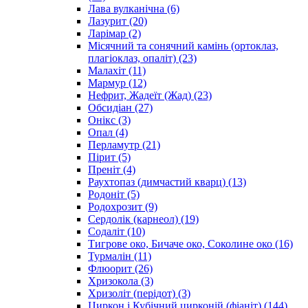
Лава вулканічна
(6)
Лазурит
(20)
Ларімар
(2)
Місячний та сонячний камінь (ортоклаз,
плагіоклаз, опаліт)
(23)
Малахіт
(11)
Мармур
(12)
Нефрит, Жадеїт (Жад)
(23)
Обсидіан
(27)
Онікс
(3)
Опал
(4)
Перламутр
(21)
Пірит
(5)
Преніт
(4)
Раухтопаз (димчастий кварц)
(13)
Родоніт
(5)
Родохрозит
(9)
Сердолік (карнеол)
(19)
Содаліт
(10)
Тигрове око, Бичаче око, Соколине око
(16)
Турмалін
(11)
Флюорит
(26)
Хризокола
(3)
Хризоліт (перідот)
(3)
Циркон і Кубічний цирконій (фіаніт)
(144)