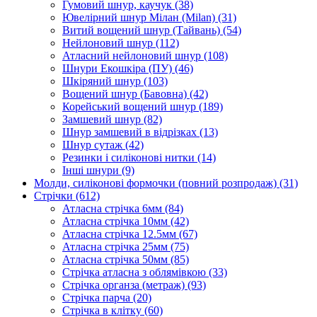
Гумовий шнур, каучук
(38)
Ювелірний шнур Мілан (Milan)
(31)
Витий вощений шнур (Тайвань)
(54)
Нейлоновий шнур
(112)
Атласний нейлоновий шнур
(108)
Шнури Екошкіра (ПУ)
(46)
Шкіряний шнур
(103)
Вощений шнур (Бавовна)
(42)
Корейський вощений шнур
(189)
Замшевий шнур
(82)
Шнур замшевий в відрізках
(13)
Шнур сутаж
(42)
Резинки і силіконові нитки
(14)
Інші шнури
(9)
Молди, силіконові формочки (повний розпродаж)
(31)
Стрічки
(612)
Атласна стрічка 6мм
(84)
Атласна стрічка 10мм
(42)
Атласна стрічка 12.5мм
(67)
Атласна стрічка 25мм
(75)
Атласна стрічка 50мм
(85)
Стрічка атласна з облямівкою
(33)
Стрічка органза (метраж)
(93)
Стрічка парча
(20)
Стрічка в клітку
(60)