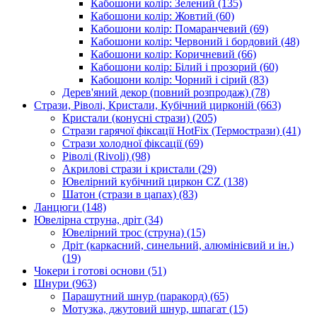
Кабошони колір: Зелений
(135)
Кабошони колір: Жовтий
(60)
Кабошони колір: Помаранчевий
(69)
Кабошони колір: Червоний і бордовий
(48)
Кабошони колір: Коричневий
(66)
Кабошони колір: Білий і прозорий
(60)
Кабошони колір: Чорний і сірий
(83)
Дерев'яний декор (повний розпродаж)
(78)
Стрази, Ріволі, Кристали, Кубічний цирконій
(663)
Кристали (конусні стрази)
(205)
Стрази гарячої фіксації HotFix (Термострази)
(41)
Стрази холодної фіксації
(69)
Ріволі (Rivoli)
(98)
Акрилові стрази і кристали
(29)
Ювелірний кубічний циркон CZ
(138)
Шатон (стрази в цапах)
(83)
Ланцюги
(148)
Ювелірна струна, дріт
(34)
Ювелірний трос (струна)
(15)
Дріт (каркасний, синельний, алюмінієвий и ін.)
(19)
Чокери і готові основи
(51)
Шнури
(963)
Парашутний шнур (паракорд)
(65)
Мотузка, джутовий шнур, шпагат
(15)