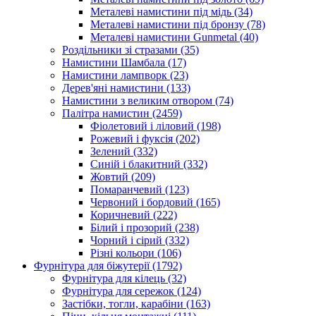
Металеві намистини під мідь
(34)
Металеві намистини під бронзу
(78)
Металеві намистини Gunmetal
(40)
Роздільники зі стразами
(35)
Намистини Шамбала
(17)
Намистини лампворк
(23)
Дерев'яні намистини
(133)
Намистини з великим отвором
(74)
Палітра намистин
(2459)
Фіолетовий і ліловий
(198)
Рожевий і фуксія
(202)
Зелений
(332)
Синій і блакитний
(332)
Жовтий
(209)
Помаранчевий
(123)
Червоний і бордовий
(165)
Коричневий
(222)
Білий і прозорий
(238)
Чорний і сірий
(332)
Різні кольори
(106)
Фурнітура для біжутерії
(1792)
Фурнітура для кілець
(32)
Фурнітура для сережок
(124)
Застібки, тогли, карабіни
(163)