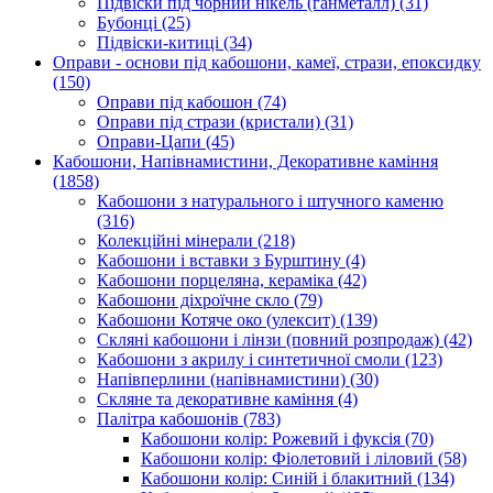
Підвіски під чорний нікель (ганметалл)
(31)
Бубонці
(25)
Підвіски-китиці
(34)
Оправи - основи під кабошони, камеї, стрази, епоксидку
(150)
Оправи під кабошон
(74)
Оправи під стрази (кристали)
(31)
Оправи-Цапи
(45)
Кабошони, Напівнамистини, Декоративне каміння
(1858)
Кабошони з натурального і штучного каменю
(316)
Колекційні мінерали
(218)
Кабошони і вставки з Бурштину
(4)
Кабошони порцеляна, кераміка
(42)
Кабошони діхроїчне скло
(79)
Кабошони Котяче око (улексит)
(139)
Скляні кабошони і лінзи (повний розпродаж)
(42)
Кабошони з акрилу і синтетичної смоли
(123)
Напівперлини (напівнамистини)
(30)
Скляне та декоративне каміння
(4)
Палітра кабошонів
(783)
Кабошони колір: Рожевий і фуксія
(70)
Кабошони колір: Фіолетовий і ліловий
(58)
Кабошони колір: Синій і блакитний
(134)