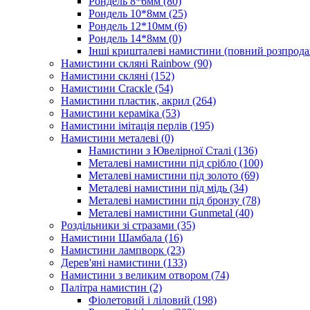
Рондель 8*6мм
(80)
Рондель 10*8мм
(25)
Рондель 12*10мм
(6)
Рондель 14*8мм
(0)
Інші кришталеві намистини (повний розпрод
Намистини скляні Rainbow
(90)
Намистини скляні
(152)
Намистини Cracкle
(54)
Намистини пластик, акрил
(264)
Намистини кераміка
(53)
Намистини імітація перлів
(195)
Намистини металеві
(0)
Намистини з Ювелірної Сталі
(136)
Металеві намистини під срібло
(100)
Металеві намистини під золото
(69)
Металеві намистини під мідь
(34)
Металеві намистини під бронзу
(78)
Металеві намистини Gunmetal
(40)
Роздільники зі стразами
(35)
Намистини Шамбала
(16)
Намистини лампворк
(23)
Дерев'яні намистини
(133)
Намистини з великим отвором
(74)
Палітра намистин
(2)
Фіолетовий і ліловий
(198)