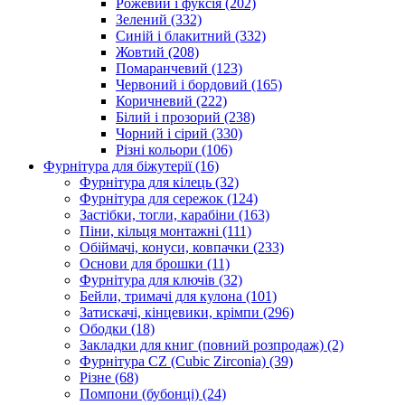
Рожевий і фуксія
(202)
Зелений
(332)
Синій і блакитний
(332)
Жовтий
(208)
Помаранчевий
(123)
Червоний і бордовий
(165)
Коричневий
(222)
Білий і прозорий
(238)
Чорний і сірий
(330)
Різні кольори
(106)
Фурнітура для біжутерії
(16)
Фурнітура для кілець
(32)
Фурнітура для сережок
(124)
Застібки, тогли, карабіни
(163)
Піни, кільця монтажні
(111)
Обіймачі, конуси, ковпачки
(233)
Основи для брошки
(11)
Фурнітура для ключів
(32)
Бейли, тримачі для кулона
(101)
Затискачі, кінцевики, крімпи
(296)
Ободки
(18)
Закладки для книг (повний розпродаж)
(2)
Фурнітура CZ (Cubic Zirconia)
(39)
Різне
(68)
Помпони (бубонці)
(24)