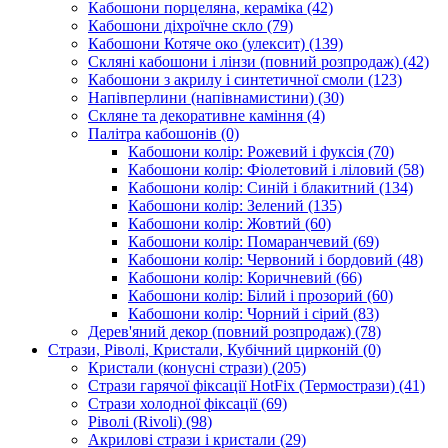
Кабошони порцеляна, кераміка
(42)
Кабошони діхроїчне скло
(79)
Кабошони Котяче око (улексит)
(139)
Скляні кабошони і лінзи (повний розпродаж)
(42)
Кабошони з акрилу і синтетичної смоли
(123)
Напівперлини (напівнамистини)
(30)
Скляне та декоративне каміння
(4)
Палітра кабошонів
(0)
Кабошони колір: Рожевий і фуксія
(70)
Кабошони колір: Фіолетовий і ліловий
(58)
Кабошони колір: Синій і блакитний
(134)
Кабошони колір: Зелений
(135)
Кабошони колір: Жовтий
(60)
Кабошони колір: Помаранчевий
(69)
Кабошони колір: Червоний і бордовий
(48)
Кабошони колір: Коричневий
(66)
Кабошони колір: Білий і прозорий
(60)
Кабошони колір: Чорний і сірий
(83)
Дерев'яний декор (повний розпродаж)
(78)
Стрази, Ріволі, Кристали, Кубічний цирконій
(0)
Кристали (конусні стрази)
(205)
Стрази гарячої фіксації HotFix (Термострази)
(41)
Стрази холодної фіксації
(69)
Ріволі (Rivoli)
(98)
Акрилові стрази і кристали
(29)