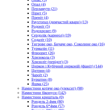
Опал
(4)
Перламутр
(21)
Пірит
(5)
Преніт
(4)
Раухтопаз (димчастий кварц)
(13)
Родоніт
(5)
Родохрозит
(9)
Сердолік (карнеол)
(19)
Содаліт
(10)
Тигрове око, Бичаче око, Соколине око
(16)
Турмалін
(11)
Флюорит
(26)
Хризокола
(3)
Хризоліт (перідот)
(3)
Циркон і Кубічний цирконій (фіаніт)
(144)
Цитрин
(4)
Чароїт
(2)
Бурштин
(8)
Яшма
(25)
Намистини котяче око (улексит)
(98)
Намистини біконуси
(142)
Намистини кришталь
(0)
Рондель 2-4мм
(80)
Рондель 6*4мм
(57)