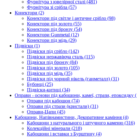
Фурнітура з ювелірної сталі
(481)
Фурнітура зі срібла
(57)
Конектори
(2)
Конектори під світле і античне срібло
(98)
Конектори під золото
(55)
Конектори під бронзу
(54)
Конектори Gunmetal
(12)
Конектори під мідь
(29)
Підвіски
(1)
Підвіски під срібло
(142)
Підвіски нержавіюча сталь
(115)
Підвіски під бронзу
(84)
Підвіски під золото
(105)
Підвіски під мідь
(35)
Підвіски під чорний нікель (ганметалл)
(31)
Бубонці
(25)
Підвіски-китиці
(34)
Оправи - основи під кабошони, камеї, стрази, епоксидку
(
Оправи під кабошон
(74)
Оправи під стрази (кристали)
(31)
Оправи-Цапи
(45)
Кабошони, Напівнамистини, Декоративне каміння
(4)
Кабошони з натурального і штучного каменю
(316)
Колекційні мінерали
(218)
Кабошони і вставки з Бурштину
(4)