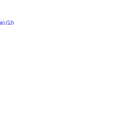
аж)
(53)