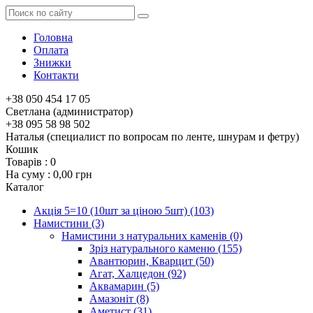
Головна
Оплата
Знижки
Контакти
+38 050 454 17 05
Светлана (администратор)
+38 095 58 98 502
Наталья (специалист по вопросам по ленте, шнурам и фетру)
Кошик
Товарів :
0
На суму :
0,00 грн
Каталог
Акція 5=10 (10шт за ціною 5шт)
(103)
Намистини
(3)
Намистини з натуральних каменів
(0)
Зріз натурального каменю
(155)
Авантюрин, Кварцит
(50)
Агат, Халцедон
(92)
Аквамарин
(5)
Амазоніт
(8)
Аметист
(31)