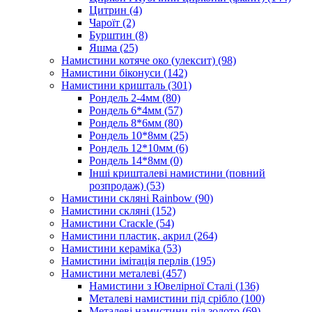
Цитрин
(4)
Чароїт
(2)
Бурштин
(8)
Яшма
(25)
Намистини котяче око (улексит)
(98)
Намистини біконуси
(142)
Намистини кришталь
(301)
Рондель 2-4мм
(80)
Рондель 6*4мм
(57)
Рондель 8*6мм
(80)
Рондель 10*8мм
(25)
Рондель 12*10мм
(6)
Рондель 14*8мм
(0)
Інші кришталеві намистини (повний
розпродаж)
(53)
Намистини скляні Rainbow
(90)
Намистини скляні
(152)
Намистини Cracкle
(54)
Намистини пластик, акрил
(264)
Намистини кераміка
(53)
Намистини імітація перлів
(195)
Намистини металеві
(457)
Намистини з Ювелірної Сталі
(136)
Металеві намистини під срібло
(100)
Металеві намистини під золото
(69)