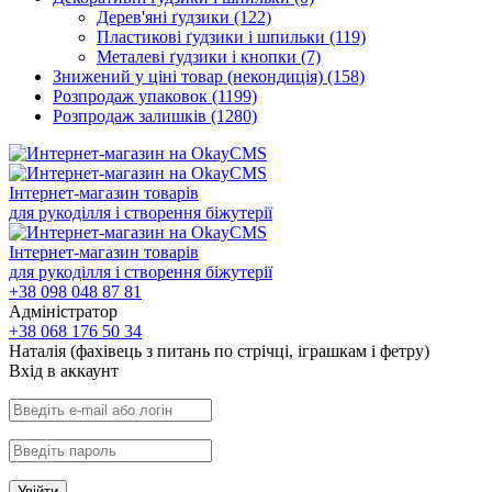
Дерев'яні ґудзики
(122)
Пластикові ґудзики і шпильки
(119)
Металеві ґудзики і кнопки
(7)
Знижений у ціні товар (некондиція)
(158)
Розпродаж упаковок
(1199)
Розпродаж залишків
(1280)
Інтернет-магазин товарів
для рукоділля і створення біжутерії
Інтернет-магазин товарів
для рукоділля і створення біжутерії
+38 098 048 87 81
Адміністратор
+38 068 176 50 34
Наталія (фахівець з питань по стрічці, іграшкам і фетру)
Вхiд в аккаунт
Увійти