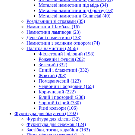
Металеві намистини під мідь
(34)
Металеві намистини під бронзу
(78)
Металеві намистини Gunmetal
(40)
Роздільники зі стразами
(35)
Намистини Шамбала
(16)
Намистини лампворк
(23)
Дерев'яні намистини
(133)
Намистини з великим отвором
(74)
Палітра намистин
(2456)
Фіолетовий і ліловий
(198)
Рожевий і фуксія
(202)
Зелений
(332)
Синій і блакитний
(332)
Жовтий
(208)
Помаранчевий
(123)
Червоний і бордовий
(165)
Коричневий
(222)
Білий і прозорий
(238)
Чорний і сірий
(330)
Різні кольори
(106)
Фурнітура для біжутерії
(1792)
Фурнітура для кілець
(32)
Фурнітура для сережок
(124)
Застібки, тогли, карабіни
(163)