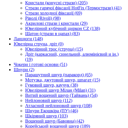
Кристали (конусні стрази)
(205)
Стрази гарячої фіксації HotFix (Термострази)
(41)
Стрази холодної фіксації
(69)
Ріволі (Rivoli)
(98)
Акрилові стрази і кристали
(29)
Ювелірний кубічний циркон CZ
(138)
Шатон (стрази в цапах)
(83)
Ланцюги
(148)
Ювелірна струна, дріт
(0)
Ювелірний трос (струна)
(15)
Дріт (каркасний, синельний, алюмінієвий и ін.)
(19)
Чокери і готові основи
(51)
Шнури
(2)
Парашутний шнур (паракорд)
(65)
Мотузка, джутовий шнур, шпагат
(15)
Гумовий шнур, каучук
(38)
Ювелірний шнур Мілан (Milan)
(31)
Витий вощений шнур (Тайвань)
(54)
Нейлоновий шнур
(112)
Атласний нейлоновий шнур
(108)
Шнури Екошкіра (ПУ)
(46)
Шкіряний шнур
(103)
Вощений шнур (Бавовна)
(42)
Корейський вощений шнур
(189)