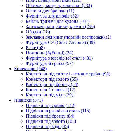
Піни, кільця монтажні
(111)
Обіймачі, конуси, ковпачки
(233)
Основи для брошки
(11)
Фурнітура для ключів
(32)
Бейли, тримачі для кулона
(101)
Затискачі, кінцевики, крімпи
(296)
Ободки
(18)
Закладки для книг (повний розпродаж)
(2)
Фурнітура CZ (Cubic Zirconia)
(39)
Різне
(68)
Помпони (бубонці)
(24)
Фурнітура з ювелірної сталі
(481)
Фурнітура зі срібла
(57)
Конектори
(248)
Конектори під світле і античне срібло
(98)
Конектори під золото
(55)
Конектори під бронзу
(54)
Конектори Gunmetal
(12)
Конектори під мідь
(29)
Підвіски
(571)
Підвіски під срібло
(142)
Підвіски нержавіюча сталь
(115)
Підвіски під бронзу
(84)
Підвіски під золото
(105)
Підвіски під мідь
(35)