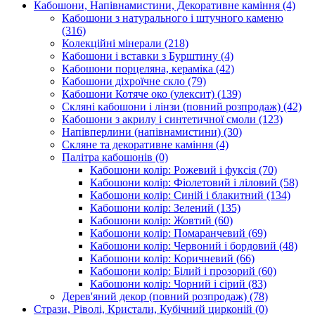
Кабошони, Напівнамистини, Декоративне каміння
(4)
Кабошони з натурального і штучного каменю
(316)
Колекційні мінерали
(218)
Кабошони і вставки з Бурштину
(4)
Кабошони порцеляна, кераміка
(42)
Кабошони діхроїчне скло
(79)
Кабошони Котяче око (улексит)
(139)
Скляні кабошони і лінзи (повний розпродаж)
(42)
Кабошони з акрилу і синтетичної смоли
(123)
Напівперлини (напівнамистини)
(30)
Скляне та декоративне каміння
(4)
Палітра кабошонів
(0)
Кабошони колір: Рожевий і фуксія
(70)
Кабошони колір: Фіолетовий і ліловий
(58)
Кабошони колір: Синій і блакитний
(134)
Кабошони колір: Зелений
(135)
Кабошони колір: Жовтий
(60)
Кабошони колір: Помаранчевий
(69)
Кабошони колір: Червоний і бордовий
(48)
Кабошони колір: Коричневий
(66)
Кабошони колір: Білий і прозорий
(60)
Кабошони колір: Чорний і сірий
(83)
Дерев'яний декор (повний розпродаж)
(78)
Стрази, Ріволі, Кристали, Кубічний цирконій
(0)