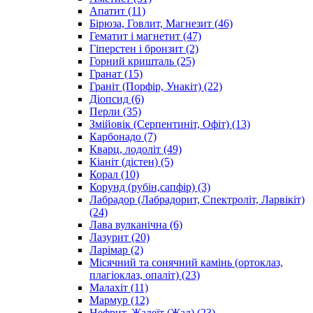
Апатит
(11)
Бірюза, Говлит, Магнезит
(46)
Гематит і магнетит
(47)
Гіперстен і бронзит
(2)
Горний кришталь
(25)
Гранат
(15)
Граніт (Порфір, Унакіт)
(22)
Діопсид
(6)
Перли
(35)
Змійовік (Серпентиніт, Офіт)
(13)
Карбонадо
(7)
Кварц, лодоліт
(49)
Кіаніт (дістен)
(5)
Корал
(10)
Корунд (рубін,сапфір)
(3)
Лабрадор (Лабрадорит, Спектроліт, Ларвікіт)
(24)
Лава вулканічна
(6)
Лазурит
(20)
Ларімар
(2)
Місячний та сонячний камінь (ортоклаз,
плагіоклаз, опаліт)
(23)
Малахіт
(11)
Мармур
(12)
Нефрит, Жадеїт (Жад)
(23)