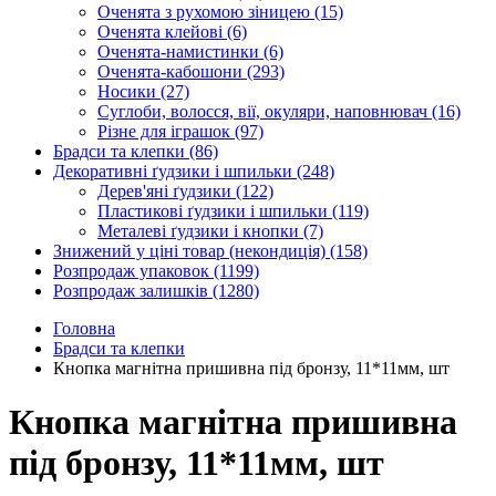
Оченята з рухомою зіницею
(15)
Оченята клейові
(6)
Оченята-намистинки
(6)
Оченята-кабошони
(293)
Носики
(27)
Суглоби, волосся, вії, окуляри, наповнювач
(16)
Різне для іграшок
(97)
Брадси та клепки
(86)
Декоративні ґудзики і шпильки
(248)
Дерев'яні ґудзики
(122)
Пластикові ґудзики і шпильки
(119)
Металеві ґудзики і кнопки
(7)
Знижений у ціні товар (некондиція)
(158)
Розпродаж упаковок
(1199)
Розпродаж залишків
(1280)
Головна
Брадси та клепки
Кнопка магнітна пришивна під бронзу, 11*11мм, шт
Кнопка магнітна пришивна
під бронзу, 11*11мм, шт