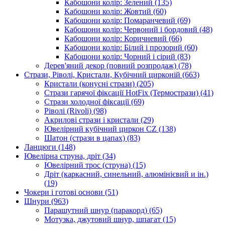
Кабошони колір: Зелений
(135)
Кабошони колір: Жовтий
(60)
Кабошони колір: Помаранчевий
(69)
Кабошони колір: Червоний і бордовий
(48)
Кабошони колір: Коричневий
(66)
Кабошони колір: Білий і прозорий
(60)
Кабошони колір: Чорний і сірий
(83)
Дерев'яний декор (повний розпродаж)
(78)
Стрази, Ріволі, Кристали, Кубічний цирконій
(663)
Кристали (конусні стрази)
(205)
Стрази гарячої фіксації HotFix (Термострази)
(41)
Стрази холодної фіксації
(69)
Ріволі (Rivoli)
(98)
Акрилові стрази і кристали
(29)
Ювелірний кубічний циркон CZ
(138)
Шатон (стрази в цапах)
(83)
Ланцюги
(148)
Ювелірна струна, дріт
(34)
Ювелірний трос (струна)
(15)
Дріт (каркасний, синельний, алюмінієвий и ін.)
(19)
Чокери і готові основи
(51)
Шнури
(963)
Парашутний шнур (паракорд)
(65)
Мотузка, джутовий шнур, шпагат
(15)