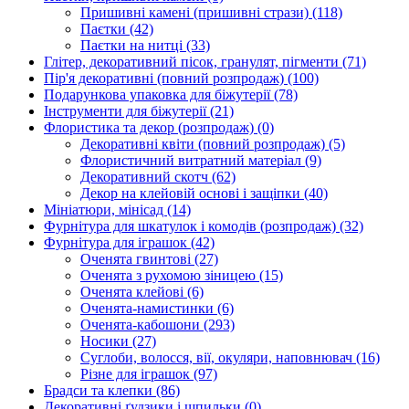
Пришивні камені (пришивні стрази)
(118)
Паєтки
(42)
Паєтки на нитці
(33)
Глітер, декоративний пісок, гранулят, пігменти
(71)
Пір'я декоративні (повний розпродаж)
(100)
Подарункова упаковка для біжутерії
(78)
Інструменти для біжутерії
(21)
Флористика та декор (розпродаж)
(0)
Декоративні квіти (повний розпродаж)
(5)
Флористичний витратний матеріал
(9)
Декоративний скотч
(62)
Декор на клейовій основі і защіпки
(40)
Мініатюри, мінісад
(14)
Фурнітура для шкатулок і комодів (розпродаж)
(32)
Фурнітура для іграшок
(42)
Оченята гвинтові
(27)
Оченята з рухомою зіницею
(15)
Оченята клейові
(6)
Оченята-намистинки
(6)
Оченята-кабошони
(293)
Носики
(27)
Суглоби, волосся, вії, окуляри, наповнювач
(16)
Різне для іграшок
(97)
Брадси та клепки
(86)
Декоративні ґудзики і шпильки
(0)