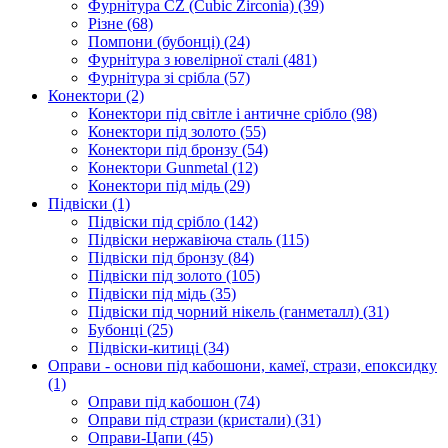
Фурнітура CZ (Cubic Zirconia)
(39)
Різне
(68)
Помпони (бубонці)
(24)
Фурнітура з ювелірної сталі
(481)
Фурнітура зі срібла
(57)
Конектори
(2)
Конектори під світле і античне срібло
(98)
Конектори під золото
(55)
Конектори під бронзу
(54)
Конектори Gunmetal
(12)
Конектори під мідь
(29)
Підвіски
(1)
Підвіски під срібло
(142)
Підвіски нержавіюча сталь
(115)
Підвіски під бронзу
(84)
Підвіски під золото
(105)
Підвіски під мідь
(35)
Підвіски під чорний нікель (ганметалл)
(31)
Бубонці
(25)
Підвіски-китиці
(34)
Оправи - основи під кабошони, камеї, стрази, епоксидку
(1)
Оправи під кабошон
(74)
Оправи під стрази (кристали)
(31)
Оправи-Цапи
(45)