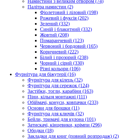
Намистини з великим отвором
(74)
Палітра намистин
(2)
Фіолетовий і ліловий
(198)
Рожевий і фуксія
(202)
Зелений
(332)
Синій і блакитний
(332)
Жовтий
(208)
Помаранчевий
(123)
Червоний і бордовий
(165)
Коричневий
(222)
Білий і прозорий
(238)
Чорний і сірий
(330)
Різні кольори
(106)
Фурнітура для біжутерії
(16)
Фурнітура для кілець
(32)
Фурнітура для сережок
(124)
Застібки, тогли, карабіни
(163)
Піни, кільця монтажні
(111)
Обіймачі, конуси, ковпачки
(233)
Основи для брошки
(11)
Фурнітура для ключів
(32)
Бейли, тримачі для кулона
(101)
Затискачі, кінцевики, крімпи
(296)
Ободки
(18)
Закладки для книг (повний розпродаж)
(2)