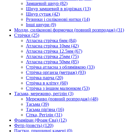
Замшевий шнур
(82)
Шнур замшевий в відрізках
(13)
Шнур сутаж
(42)
Резинки і силіконові нитки
(14)
Інші шнури
(9)
Молди, силіконові формочки (повний розпродаж)
(31)
Стрічки
(25)
Атласна стрічка 6мм
(84)
Атласна стрічка 10мм
(42)
Атласна стрічка 12.5мм
(67)
Атласна стрічка 25мм
(75)
Атласна стрічка 50мм
(85)
Стрічка атласна з облямівкою
(33)
Стрічка органза (метраж)
(93)
Стрічка парча
(20)
Стрічка в клітку
(60)
Стрічка з іншим малюнком
(53)
Тасьма, мереживо, регілін
(3)
Мереживо (повний розпродаж)
(48)
Тасьма
(39)
Тасьма пір'яна
(16)
Сітка, Регілін
(31)
Фоаміран (Фоам Єва)
(12)
Фетр (повсть)
(120)
Паєтки, пришивні камені
(0)