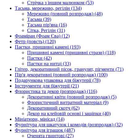
Стрічка з іншим малюнком
(53)
Тасьма, мереживо, регілін
(134)
Мереживо (повний розпродаж)
(48)
Тасьма
(39)
Тасьма пір'яна
(16)
Сітка, Регілін
(31)
Фоаміран (Фоам Єва)
(12)
Фетр (повсть)
(120)
Паєтки, пришивні камені
(193)
Пришивні камені (пришивні стрази)
(118)
Паєтки
(42)
Паєтки на нитці
(33)
Глітер, декоративний пісок, гранулят, пігменти
(71)
Пір'я декоративні (повний розпродаж)
(100)
Подарункова упаковка для біжутерії
(78)
Інструменти для біжутерії
(21)
Флористика та декор (розпродаж)
(116)
Декоративні квіти (повний розпродаж)
(5)
Флористичний витратний матеріал
(9)
Декоративний скотч
(62)
Декор на клейовій основі і защіпки
(40)
Мініатюри, мінісад
(14)
Фурнітура для шкатулок і комодів (розпродаж)
(32)
Фурнітура для іграшок
(487)
Оченята гвинтові
(27)