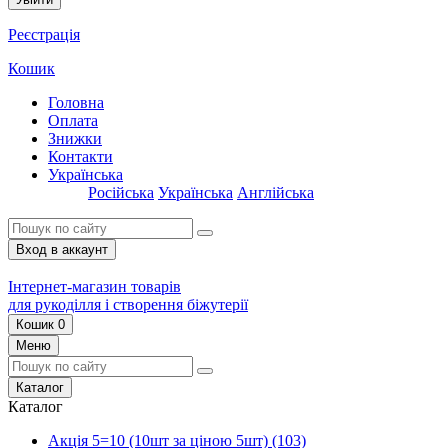
Реєстрація
Кошик
Головна
Оплата
Знижки
Контакти
Українська
Російська
Українська
Англійська
Вход в аккаунт
Інтернет-магазин товарів
для рукоділля і створення біжутерії
Кошик
0
Меню
Каталог
Каталог
Акція 5=10 (10шт за ціною 5шт)
(103)