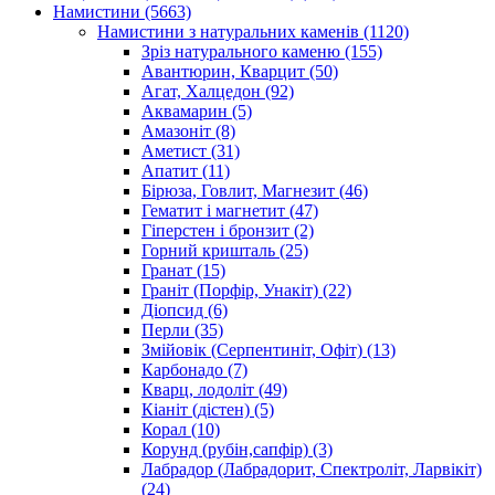
Намистини
(5663)
Намистини з натуральних каменів
(1120)
Зріз натурального каменю
(155)
Авантюрин, Кварцит
(50)
Агат, Халцедон
(92)
Аквамарин
(5)
Амазоніт
(8)
Аметист
(31)
Апатит
(11)
Бірюза, Говлит, Магнезит
(46)
Гематит і магнетит
(47)
Гіперстен і бронзит
(2)
Горний кришталь
(25)
Гранат
(15)
Граніт (Порфір, Унакіт)
(22)
Діопсид
(6)
Перли
(35)
Змійовік (Серпентиніт, Офіт)
(13)
Карбонадо
(7)
Кварц, лодоліт
(49)
Кіаніт (дістен)
(5)
Корал
(10)
Корунд (рубін,сапфір)
(3)
Лабрадор (Лабрадорит, Спектроліт, Ларвікіт)
(24)