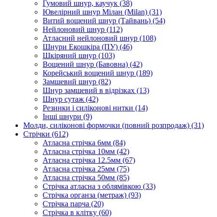
Гумовий шнур, каучук
(38)
Ювелірний шнур Мілан (Milan)
(31)
Витий вощений шнур (Тайвань)
(54)
Нейлоновий шнур
(112)
Атласний нейлоновий шнур
(108)
Шнури Екошкіра (ПУ)
(46)
Шкіряний шнур
(103)
Вощений шнур (Бавовна)
(42)
Корейський вощений шнур
(189)
Замшевий шнур
(82)
Шнур замшевий в відрізках
(13)
Шнур сутаж
(42)
Резинки і силіконові нитки
(14)
Інші шнури
(9)
Молди, силіконові формочки (повний розпродаж)
(31)
Стрічки
(612)
Атласна стрічка 6мм
(84)
Атласна стрічка 10мм
(42)
Атласна стрічка 12.5мм
(67)
Атласна стрічка 25мм
(75)
Атласна стрічка 50мм
(85)
Стрічка атласна з облямівкою
(33)
Стрічка органза (метраж)
(93)
Стрічка парча
(20)
Стрічка в клітку
(60)