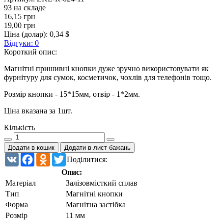
93 на складе
16,15 грн
19,00 грн
Ціна (долар):
0,34 $
Відгуки: 0
Короткий опис:
Магнітні пришивні кнопки дуже зручно використовувати як
фурнітуру для сумок, косметичок, чохлів для телефонів тощо.
Розмір кнопки - 15*15мм, отвір - 1*2мм.
Ціна вказана за 1шт.
Кількість
Додати в кошик
Додати в лист бажань
VK
Facebook
Odnoklassniki
Twitter
Поділитися:
Опис:
Матеріал
Залізовмісткий сплав
Тип
Магнітні кнопки
Форма
Магнітна застібка
Розмір
11 мм