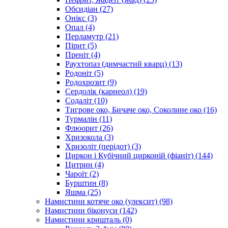
Обсидіан
(27)
Онікс
(3)
Опал
(4)
Перламутр
(21)
Пірит
(5)
Преніт
(4)
Раухтопаз (димчастий кварц)
(13)
Родоніт
(5)
Родохрозит
(9)
Сердолік (карнеол)
(19)
Содаліт
(10)
Тигрове око, Бичаче око, Соколине око
(16)
Турмалін
(11)
Флюорит
(26)
Хризокола
(3)
Хризоліт (перідот)
(3)
Циркон і Кубічний цирконій (фіаніт)
(144)
Цитрин
(4)
Чароїт
(2)
Бурштин
(8)
Яшма
(25)
Намистини котяче око (улексит)
(98)
Намистини біконуси
(142)
Намистини кришталь
(0)