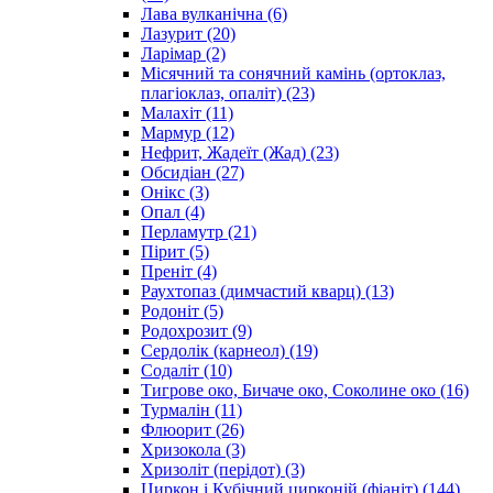
Лава вулканічна
(6)
Лазурит
(20)
Ларімар
(2)
Місячний та сонячний камінь (ортоклаз,
плагіоклаз, опаліт)
(23)
Малахіт
(11)
Мармур
(12)
Нефрит, Жадеїт (Жад)
(23)
Обсидіан
(27)
Онікс
(3)
Опал
(4)
Перламутр
(21)
Пірит
(5)
Преніт
(4)
Раухтопаз (димчастий кварц)
(13)
Родоніт
(5)
Родохрозит
(9)
Сердолік (карнеол)
(19)
Содаліт
(10)
Тигрове око, Бичаче око, Соколине око
(16)
Турмалін
(11)
Флюорит
(26)
Хризокола
(3)
Хризоліт (перідот)
(3)
Циркон і Кубічний цирконій (фіаніт)
(144)