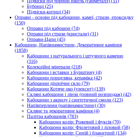
Підвіски під чорний нікель (ганметалл)
(31)
Бубонці
(25)
Підвіски-китиці
(34)
Оправи - основи під кабошони, камеї, стрази, епоксидку
(150)
Оправи під кабошон
(74)
Оправи під стрази (кристали)
(31)
Оправи-Цапи
(45)
Кабошони, Напівнамистини, Декоративне каміння
(1858)
Кабошони з натурального і штучного каменю
(316)
Колекційні мінерали
(218)
Кабошони і вставки з Бурштину
(4)
Кабошони порцеляна, кераміка
(42)
Кабошони діхроїчне скло
(79)
Кабошони Котяче око (улексит)
(139)
Скляні кабошони і лінзи (повний розпродаж)
(42)
Кабошони з акрилу і синтетичної смоли
(123)
Напівперлини (напівнамистини)
(30)
Скляне та декоративне каміння
(4)
Палітра кабошонів
(783)
Кабошони колір: Рожевий і фуксія
(70)
Кабошони колір: Фіолетовий і ліловий
(58)
Кабошони колір: Синій і блакитний
(134)