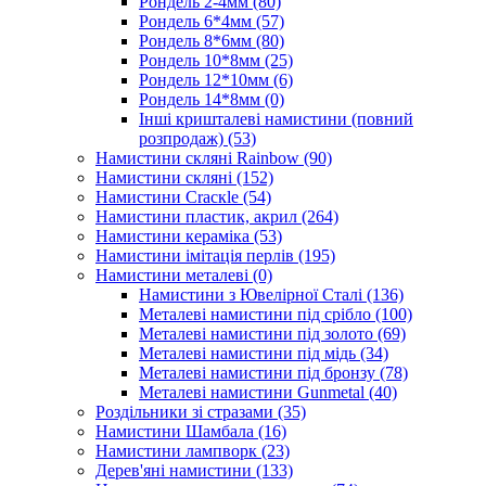
Рондель 2-4мм
(80)
Рондель 6*4мм
(57)
Рондель 8*6мм
(80)
Рондель 10*8мм
(25)
Рондель 12*10мм
(6)
Рондель 14*8мм
(0)
Інші кришталеві намистини (повний
розпродаж)
(53)
Намистини скляні Rainbow
(90)
Намистини скляні
(152)
Намистини Cracкle
(54)
Намистини пластик, акрил
(264)
Намистини кераміка
(53)
Намистини імітація перлів
(195)
Намистини металеві
(0)
Намистини з Ювелірної Сталі
(136)
Металеві намистини під срібло
(100)
Металеві намистини під золото
(69)
Металеві намистини під мідь
(34)
Металеві намистини під бронзу
(78)
Металеві намистини Gunmetal
(40)
Роздільники зі стразами
(35)
Намистини Шамбала
(16)
Намистини лампворк
(23)
Дерев'яні намистини
(133)