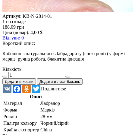
Артикул:
KB-N-2814-01
1 на складе
188,09 грн
Ціна (долар):
4,00 $
Відгуки: 0
Короткий опис:
Кабошон з натурального Лабрадориту (спектроліт) у формі
маркіз, ручна робота, блакитна іризація
Кількість
Додати в кошик
Додати в лист бажань
VK
Facebook
Odnoklassniki
Twitter
Поділитися:
Опис:
Матеріал
Лабрадор
Форма
Маркіз
Розмір
28 мм
Палітра кольору
Чорний/сірий
Країна експортер
China