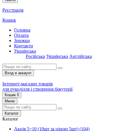
Реєстрація
Кошик
Головна
Оплата
Знижки
Контакти
Українська
Російська
Українська
Англійська
Вход в аккаунт
Інтернет-магазин товарів
для рукоділля і створення біжутерії
Кошик
0
Меню
Каталог
Каталог
Акція 5=10 (10шт за ціною 5шт)
(104)