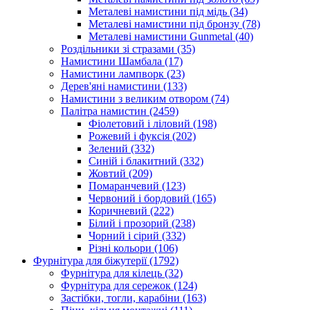
Металеві намистини під мідь
(34)
Металеві намистини під бронзу
(78)
Металеві намистини Gunmetal
(40)
Роздільники зі стразами
(35)
Намистини Шамбала
(17)
Намистини лампворк
(23)
Дерев'яні намистини
(133)
Намистини з великим отвором
(74)
Палітра намистин
(2459)
Фіолетовий і ліловий
(198)
Рожевий і фуксія
(202)
Зелений
(332)
Синій і блакитний
(332)
Жовтий
(209)
Помаранчевий
(123)
Червоний і бордовий
(165)
Коричневий
(222)
Білий і прозорий
(238)
Чорний і сірий
(332)
Різні кольори
(106)
Фурнітура для біжутерії
(1792)
Фурнітура для кілець
(32)
Фурнітура для сережок
(124)
Застібки, тогли, карабіни
(163)