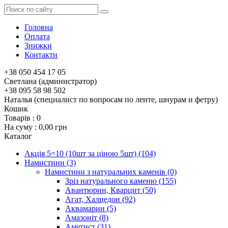
Головна
Оплата
Знижки
Контакти
+38 050 454 17 05
Светлана (администратор)
+38 095 58 98 502
Наталья (специалист по вопросам по ленте, шнурам и фетру)
Кошик
Товарів :
0
На суму :
0,00 грн
Каталог
Акція 5=10 (10шт за ціною 5шт)
(104)
Намистини
(3)
Намистини з натуральних каменів
(0)
Зріз натурального каменю
(155)
Авантюрин, Кварцит
(50)
Агат, Халцедон
(92)
Аквамарин
(5)
Амазоніт
(8)
Аметист
(31)