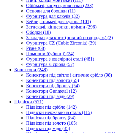
Піни, кільця монтажні
(111)
Обіймачі, конуси, ковпачки
(233)
Основи для брошки
(11)
Фурнітура для ключів
(32)
Бейли, тримачі для кулона
(101)
Затискачі, кінцевики, крімпи
(296)
Ободки
(18)
Закладки для книг (повний розпродаж)
(2)
Фурнітура CZ (Cubic Zirconia)
(39)
Різне
(68)
Помпони (бубонці)
(24)
Фурнітура з ювелірної сталі
(481)
Фурнітура зі срібла
(57)
Конектори
(248)
Конектори під світле і античне срібло
(98)
Конектори під золото
(55)
Конектори під бронзу
(54)
Конектори Gunmetal
(12)
Конектори під мідь
(29)
Підвіски
(571)
Підвіски під срібло
(142)
Підвіски нержавіюча сталь
(115)
Підвіски під бронзу
(84)
Підвіски під золото
(105)
Підвіски під мідь
(35)