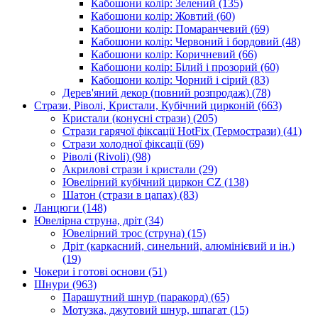
Кабошони колір: Зелений
(135)
Кабошони колір: Жовтий
(60)
Кабошони колір: Помаранчевий
(69)
Кабошони колір: Червоний і бордовий
(48)
Кабошони колір: Коричневий
(66)
Кабошони колір: Білий і прозорий
(60)
Кабошони колір: Чорний і сірий
(83)
Дерев'яний декор (повний розпродаж)
(78)
Стрази, Ріволі, Кристали, Кубічний цирконій
(663)
Кристали (конусні стрази)
(205)
Стрази гарячої фіксації HotFix (Термострази)
(41)
Стрази холодної фіксації
(69)
Ріволі (Rivoli)
(98)
Акрилові стрази і кристали
(29)
Ювелірний кубічний циркон CZ
(138)
Шатон (стрази в цапах)
(83)
Ланцюги
(148)
Ювелірна струна, дріт
(34)
Ювелірний трос (струна)
(15)
Дріт (каркасний, синельний, алюмінієвий и ін.)
(19)
Чокери і готові основи
(51)
Шнури
(963)
Парашутний шнур (паракорд)
(65)
Мотузка, джутовий шнур, шпагат
(15)