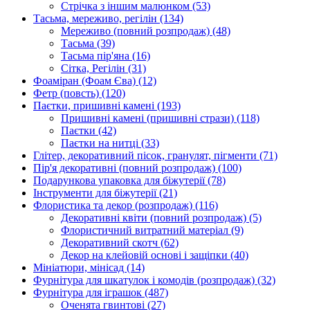
Стрічка з іншим малюнком
(53)
Тасьма, мереживо, регілін
(134)
Мереживо (повний розпродаж)
(48)
Тасьма
(39)
Тасьма пір'яна
(16)
Сітка, Регілін
(31)
Фоаміран (Фоам Єва)
(12)
Фетр (повсть)
(120)
Паєтки, пришивні камені
(193)
Пришивні камені (пришивні стрази)
(118)
Паєтки
(42)
Паєтки на нитці
(33)
Глітер, декоративний пісок, гранулят, пігменти
(71)
Пір'я декоративні (повний розпродаж)
(100)
Подарункова упаковка для біжутерії
(78)
Інструменти для біжутерії
(21)
Флористика та декор (розпродаж)
(116)
Декоративні квіти (повний розпродаж)
(5)
Флористичний витратний матеріал
(9)
Декоративний скотч
(62)
Декор на клейовій основі і защіпки
(40)
Мініатюри, мінісад
(14)
Фурнітура для шкатулок і комодів (розпродаж)
(32)
Фурнітура для іграшок
(487)
Оченята гвинтові
(27)