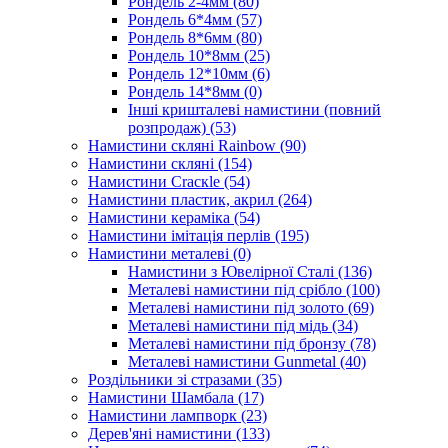
Рондель 2-4мм
(80)
Рондель 6*4мм
(57)
Рондель 8*6мм
(80)
Рондель 10*8мм
(25)
Рондель 12*10мм
(6)
Рондель 14*8мм
(0)
Інші кришталеві намистини (повний
розпродаж)
(53)
Намистини скляні Rainbow
(90)
Намистини скляні
(154)
Намистини Cracкle
(54)
Намистини пластик, акрил
(264)
Намистини кераміка
(54)
Намистини імітація перлів
(195)
Намистини металеві
(0)
Намистини з Ювелірної Сталі
(136)
Металеві намистини під срібло
(100)
Металеві намистини під золото
(69)
Металеві намистини під мідь
(34)
Металеві намистини під бронзу
(78)
Металеві намистини Gunmetal
(40)
Роздільники зі стразами
(35)
Намистини Шамбала
(17)
Намистини лампворк
(23)
Дерев'яні намистини
(133)