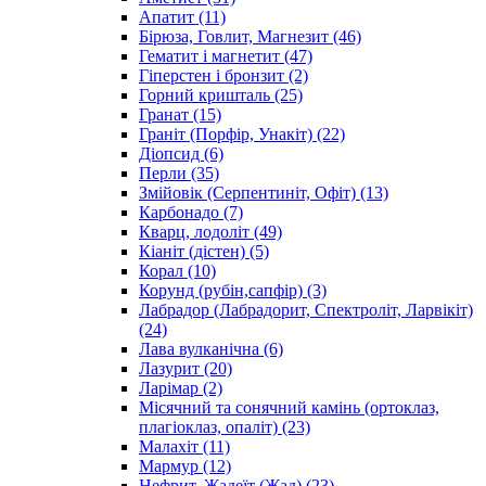
Апатит
(11)
Бірюза, Говлит, Магнезит
(46)
Гематит і магнетит
(47)
Гіперстен і бронзит
(2)
Горний кришталь
(25)
Гранат
(15)
Граніт (Порфір, Унакіт)
(22)
Діопсид
(6)
Перли
(35)
Змійовік (Серпентиніт, Офіт)
(13)
Карбонадо
(7)
Кварц, лодоліт
(49)
Кіаніт (дістен)
(5)
Корал
(10)
Корунд (рубін,сапфір)
(3)
Лабрадор (Лабрадорит, Спектроліт, Ларвікіт)
(24)
Лава вулканічна
(6)
Лазурит
(20)
Ларімар
(2)
Місячний та сонячний камінь (ортоклаз,
плагіоклаз, опаліт)
(23)
Малахіт
(11)
Мармур
(12)
Нефрит, Жадеїт (Жад)
(23)