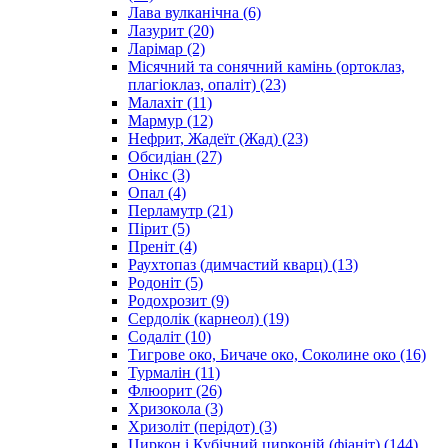
Лава вулканічна
(6)
Лазурит
(20)
Ларімар
(2)
Місячний та сонячний камінь (ортоклаз,
плагіоклаз, опаліт)
(23)
Малахіт
(11)
Мармур
(12)
Нефрит, Жадеїт (Жад)
(23)
Обсидіан
(27)
Онікс
(3)
Опал
(4)
Перламутр
(21)
Пірит
(5)
Преніт
(4)
Раухтопаз (димчастий кварц)
(13)
Родоніт
(5)
Родохрозит
(9)
Сердолік (карнеол)
(19)
Содаліт
(10)
Тигрове око, Бичаче око, Соколине око
(16)
Турмалін
(11)
Флюорит
(26)
Хризокола
(3)
Хризоліт (перідот)
(3)
Циркон і Кубічний цирконій (фіаніт)
(144)