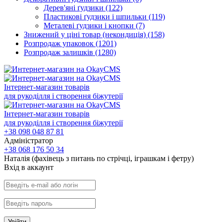
Дерев'яні ґудзики
(122)
Пластикові ґудзики і шпильки
(119)
Металеві ґудзики і кнопки
(7)
Знижений у ціні товар (некондиція)
(158)
Розпродаж упаковок
(1201)
Розпродаж залишків
(1280)
Інтернет-магазин товарів
для рукоділля і створення біжутерії
Інтернет-магазин товарів
для рукоділля і створення біжутерії
+38 098 048 87 81
Адміністратор
+38 068 176 50 34
Наталія (фахівець з питань по стрічці, іграшкам і фетру)
Вхiд в аккаунт
Увійти