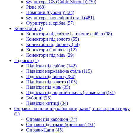
Фурнітура CZ (Cubic Zirconia)
(39)
Різне
(68)
Помпони (бубонці)
(24)
Фурнітура з ювелірної сталі
(481)
Фурнітура зі срібла
(57)
Конектори
(2)
Конектори під світле і античне срібло
(98)
Конектори під золото
(55)
Конектори під бронзу
(54)
Конектори Gunmetal
(12)
Конектори під мідь
(29)
Підвіски
(1)
Підвіски під срібло
(142)
Підвіски нержавіюча сталь
(115)
Підвіски під бронзу
(84)
Підвіски під золото
(105)
Підвіски під мідь
(35)
Підвіски під чорний нікель (ганметалл)
(31)
Бубонці
(25)
Підвіски-китиці
(34)
Оправи - основи під кабошони, камеї, стрази, епоксидку
(1)
Оправи під кабошон
(74)
Оправи під стрази (кристали)
(31)
Оправи-Цапи
(45)