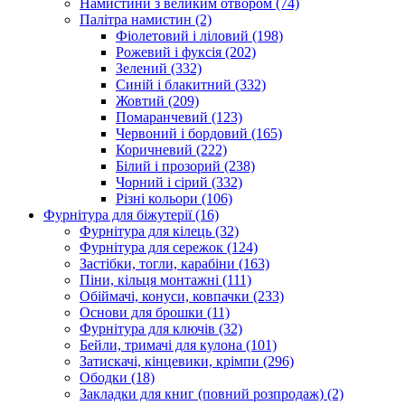
Намистини з великим отвором
(74)
Палітра намистин
(2)
Фіолетовий і ліловий
(198)
Рожевий і фуксія
(202)
Зелений
(332)
Синій і блакитний
(332)
Жовтий
(209)
Помаранчевий
(123)
Червоний і бордовий
(165)
Коричневий
(222)
Білий і прозорий
(238)
Чорний і сірий
(332)
Різні кольори
(106)
Фурнітура для біжутерії
(16)
Фурнітура для кілець
(32)
Фурнітура для сережок
(124)
Застібки, тогли, карабіни
(163)
Піни, кільця монтажні
(111)
Обіймачі, конуси, ковпачки
(233)
Основи для брошки
(11)
Фурнітура для ключів
(32)
Бейли, тримачі для кулона
(101)
Затискачі, кінцевики, крімпи
(296)
Ободки
(18)
Закладки для книг (повний розпродаж)
(2)