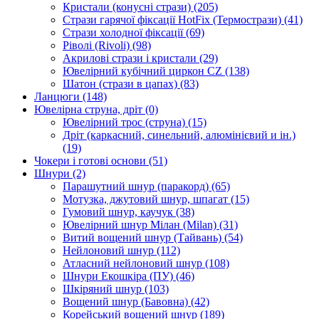
Кристали (конусні стрази)
(205)
Стрази гарячої фіксації HotFix (Термострази)
(41)
Стрази холодної фіксації
(69)
Ріволі (Rivoli)
(98)
Акрилові стрази і кристали
(29)
Ювелірний кубічний циркон CZ
(138)
Шатон (стрази в цапах)
(83)
Ланцюги
(148)
Ювелірна струна, дріт
(0)
Ювелірний трос (струна)
(15)
Дріт (каркасний, синельний, алюмінієвий и ін.)
(19)
Чокери і готові основи
(51)
Шнури
(2)
Парашутний шнур (паракорд)
(65)
Мотузка, джутовий шнур, шпагат
(15)
Гумовий шнур, каучук
(38)
Ювелірний шнур Мілан (Milan)
(31)
Витий вощений шнур (Тайвань)
(54)
Нейлоновий шнур
(112)
Атласний нейлоновий шнур
(108)
Шнури Екошкіра (ПУ)
(46)
Шкіряний шнур
(103)
Вощений шнур (Бавовна)
(42)
Корейський вощений шнур
(189)