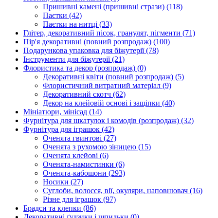
Пришивні камені (пришивні стрази)
(118)
Паєтки
(42)
Паєтки на нитці
(33)
Глітер, декоративний пісок, гранулят, пігменти
(71)
Пір'я декоративні (повний розпродаж)
(100)
Подарункова упаковка для біжутерії
(78)
Інструменти для біжутерії
(21)
Флористика та декор (розпродаж)
(0)
Декоративні квіти (повний розпродаж)
(5)
Флористичний витратний матеріал
(9)
Декоративний скотч
(62)
Декор на клейовій основі і защіпки
(40)
Мініатюри, мінісад
(14)
Фурнітура для шкатулок і комодів (розпродаж)
(32)
Фурнітура для іграшок
(42)
Оченята гвинтові
(27)
Оченята з рухомою зіницею
(15)
Оченята клейові
(6)
Оченята-намистинки
(6)
Оченята-кабошони
(293)
Носики
(27)
Суглоби, волосся, вії, окуляри, наповнювач
(16)
Різне для іграшок
(97)
Брадси та клепки
(86)
Декоративні ґудзики і шпильки
(0)