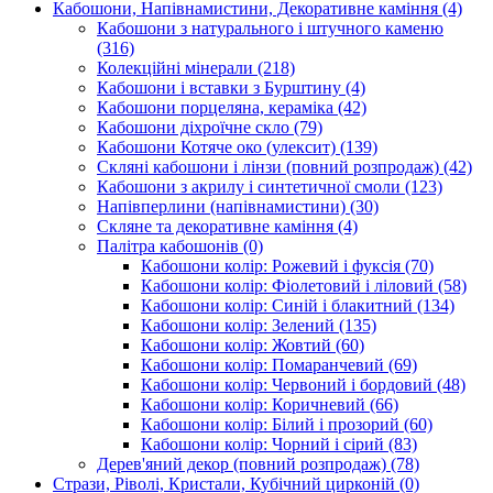
Кабошони, Напівнамистини, Декоративне каміння
(4)
Кабошони з натурального і штучного каменю
(316)
Колекційні мінерали
(218)
Кабошони і вставки з Бурштину
(4)
Кабошони порцеляна, кераміка
(42)
Кабошони діхроїчне скло
(79)
Кабошони Котяче око (улексит)
(139)
Скляні кабошони і лінзи (повний розпродаж)
(42)
Кабошони з акрилу і синтетичної смоли
(123)
Напівперлини (напівнамистини)
(30)
Скляне та декоративне каміння
(4)
Палітра кабошонів
(0)
Кабошони колір: Рожевий і фуксія
(70)
Кабошони колір: Фіолетовий і ліловий
(58)
Кабошони колір: Синій і блакитний
(134)
Кабошони колір: Зелений
(135)
Кабошони колір: Жовтий
(60)
Кабошони колір: Помаранчевий
(69)
Кабошони колір: Червоний і бордовий
(48)
Кабошони колір: Коричневий
(66)
Кабошони колір: Білий і прозорий
(60)
Кабошони колір: Чорний і сірий
(83)
Дерев'яний декор (повний розпродаж)
(78)
Стрази, Ріволі, Кристали, Кубічний цирконій
(0)