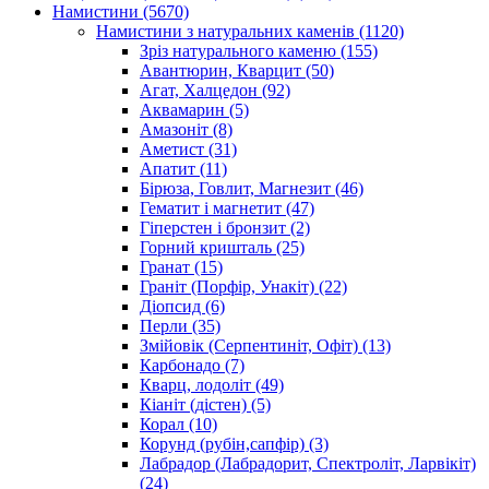
Намистини
(5670)
Намистини з натуральних каменів
(1120)
Зріз натурального каменю
(155)
Авантюрин, Кварцит
(50)
Агат, Халцедон
(92)
Аквамарин
(5)
Амазоніт
(8)
Аметист
(31)
Апатит
(11)
Бірюза, Говлит, Магнезит
(46)
Гематит і магнетит
(47)
Гіперстен і бронзит
(2)
Горний кришталь
(25)
Гранат
(15)
Граніт (Порфір, Унакіт)
(22)
Діопсид
(6)
Перли
(35)
Змійовік (Серпентиніт, Офіт)
(13)
Карбонадо
(7)
Кварц, лодоліт
(49)
Кіаніт (дістен)
(5)
Корал
(10)
Корунд (рубін,сапфір)
(3)
Лабрадор (Лабрадорит, Спектроліт, Ларвікіт)
(24)