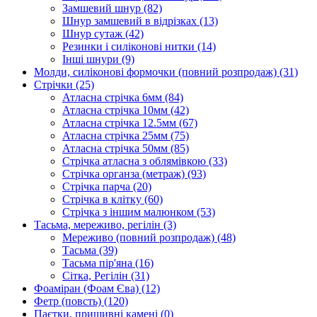
Замшевий шнур
(82)
Шнур замшевий в відрізках
(13)
Шнур сутаж
(42)
Резинки і силіконові нитки
(14)
Інші шнури
(9)
Молди, силіконові формочки (повний розпродаж)
(31)
Стрічки
(25)
Атласна стрічка 6мм
(84)
Атласна стрічка 10мм
(42)
Атласна стрічка 12.5мм
(67)
Атласна стрічка 25мм
(75)
Атласна стрічка 50мм
(85)
Стрічка атласна з облямівкою
(33)
Стрічка органза (метраж)
(93)
Стрічка парча
(20)
Стрічка в клітку
(60)
Стрічка з іншим малюнком
(53)
Тасьма, мереживо, регілін
(3)
Мереживо (повний розпродаж)
(48)
Тасьма
(39)
Тасьма пір'яна
(16)
Сітка, Регілін
(31)
Фоаміран (Фоам Єва)
(12)
Фетр (повсть)
(120)
Паєтки, пришивні камені
(0)