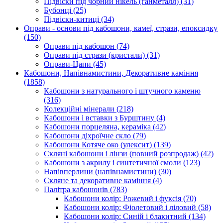
Підвіски під чорний нікель (ганметалл)
(31)
Бубонці
(25)
Підвіски-китиці
(34)
Оправи - основи під кабошони, камеї, стрази, епоксидку
(150)
Оправи під кабошон
(74)
Оправи під стрази (кристали)
(31)
Оправи-Цапи
(45)
Кабошони, Напівнамистини, Декоративне каміння
(1858)
Кабошони з натурального і штучного каменю
(316)
Колекційні мінерали
(218)
Кабошони і вставки з Бурштину
(4)
Кабошони порцеляна, кераміка
(42)
Кабошони діхроїчне скло
(79)
Кабошони Котяче око (улексит)
(139)
Скляні кабошони і лінзи (повний розпродаж)
(42)
Кабошони з акрилу і синтетичної смоли
(123)
Напівперлини (напівнамистини)
(30)
Скляне та декоративне каміння
(4)
Палітра кабошонів
(783)
Кабошони колір: Рожевий і фуксія
(70)
Кабошони колір: Фіолетовий і ліловий
(58)
Кабошони колір: Синій і блакитний
(134)