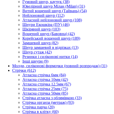
Гумовий шнур, каучук
(38)
Ювелірний шнур Мілан (Milan)
(31)
Витий вощений шнур (Тайвань)
(54)
Нейлоновий шнур
(112)
Атласний нейлоновий шнур
(108)
Шнури Екошкіра (ПУ)
(46)
Шкіряний шнур
(103)
Вощений шнур (Бавовна)
(42)
Корейський вощений шнур
(189)
Замшевий шнур
(82)
Шнур замшевий в відрізках
(13)
Шнур сутаж
(42)
Резинки і силіконові нитки
(14)
Інші шнури
(9)
Молди, силіконові формочки (повний розпродаж)
(31)
Стрічки
(612)
Атласна стрічка 6мм
(84)
Атласна стрічка 10мм
(42)
Атласна стрічка 12.5мм
(67)
Атласна стрічка 25мм
(75)
Атласна стрічка 50мм
(85)
Стрічка атласна з облямівкою
(33)
Стрічка органза (метраж)
(93)
Стрічка парча
(20)
Стрічка в клітку
(60)