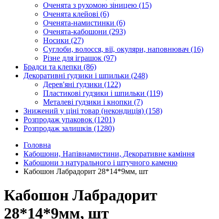
Оченята з рухомою зіницею
(15)
Оченята клейові
(6)
Оченята-намистинки
(6)
Оченята-кабошони
(293)
Носики
(27)
Суглоби, волосся, вії, окуляри, наповнювач
(16)
Різне для іграшок
(97)
Брадси та клепки
(86)
Декоративні ґудзики і шпильки
(248)
Дерев'яні ґудзики
(122)
Пластикові ґудзики і шпильки
(119)
Металеві ґудзики і кнопки
(7)
Знижений у ціні товар (некондиція)
(158)
Розпродаж упаковок
(1201)
Розпродаж залишків
(1280)
Головна
Кабошони, Напівнамистини, Декоративне каміння
Кабошони з натурального і штучного каменю
Кабошон Лабрадорит 28*14*9мм, шт
Кабошон Лабрадорит
28*14*9мм, шт