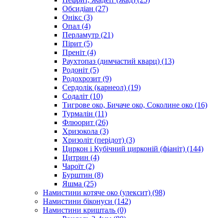
Обсидіан
(27)
Онікс
(3)
Опал
(4)
Перламутр
(21)
Пірит
(5)
Преніт
(4)
Раухтопаз (димчастий кварц)
(13)
Родоніт
(5)
Родохрозит
(9)
Сердолік (карнеол)
(19)
Содаліт
(10)
Тигрове око, Бичаче око, Соколине око
(16)
Турмалін
(11)
Флюорит
(26)
Хризокола
(3)
Хризоліт (перідот)
(3)
Циркон і Кубічний цирконій (фіаніт)
(144)
Цитрин
(4)
Чароїт
(2)
Бурштин
(8)
Яшма
(25)
Намистини котяче око (улексит)
(98)
Намистини біконуси
(142)
Намистини кришталь
(0)