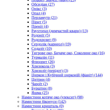
Обсидіан
(27)
Онікс
(3)
Опал
(4)
Перламутр
(21)
Пірит
(5)
Преніт
(4)
Раухтопаз (димчастий кварц)
(13)
Родоніт
(5)
Родохрозит
(9)
Сердолік (карнеол)
(19)
Содаліт
(10)
Тигрове око, Бичаче око, Соколине око
(16)
Турмалін
(11)
Флюорит
(26)
Хризокола
(3)
Хризоліт (перідот)
(3)
Циркон і Кубічний цирконій (фіаніт)
(144)
Цитрин
(4)
Чароїт
(2)
Бурштин
(8)
Яшма
(25)
Намистини котяче око (улексит)
(98)
Намистини біконуси
(142)
Намистини кришталь
(0)