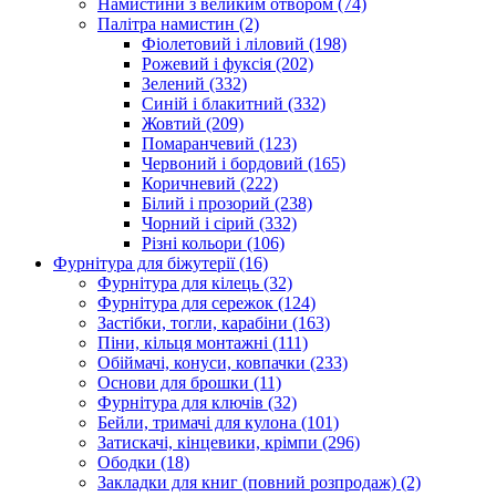
Намистини з великим отвором
(74)
Палітра намистин
(2)
Фіолетовий і ліловий
(198)
Рожевий і фуксія
(202)
Зелений
(332)
Синій і блакитний
(332)
Жовтий
(209)
Помаранчевий
(123)
Червоний і бордовий
(165)
Коричневий
(222)
Білий і прозорий
(238)
Чорний і сірий
(332)
Різні кольори
(106)
Фурнітура для біжутерії
(16)
Фурнітура для кілець
(32)
Фурнітура для сережок
(124)
Застібки, тогли, карабіни
(163)
Піни, кільця монтажні
(111)
Обіймачі, конуси, ковпачки
(233)
Основи для брошки
(11)
Фурнітура для ключів
(32)
Бейли, тримачі для кулона
(101)
Затискачі, кінцевики, крімпи
(296)
Ободки
(18)
Закладки для книг (повний розпродаж)
(2)