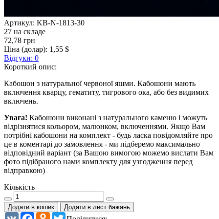
Артикул:
KB-N-1813-30
27 на складе
72,78 грн
Ціна (долар):
1,55 $
Відгуки: 0
Короткий опис:
Кабошон з натуральної червоної яшми. Кабошони мають
включення кварцу, гематиту, тигрового ока, або без видимих ​​
включень.
Увага!
Кабошони виконані з натурального каменю і можуть
відрізнятися кольором, малюнком, включеннями. Якщо Вам
потрібні кабошони на комплект - будь ласка повідомляйте про
це в коментарі до замовлення - ми підберемо максимально
відповідний варіант (за Вашою вимогою можемо вислати Вам
фото підібраного нами комплекту для узгодження перед
відправкою)
Кількість
Додати в кошик
Додати в лист бажань
VK
Facebook
Odnoklassniki
Twitter
Поділитися: