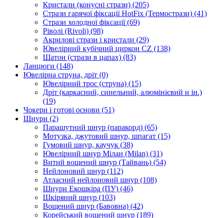
Кристали (конусні стрази)
(205)
Стрази гарячої фіксації HotFix (Термострази)
(41)
Стрази холодної фіксації
(69)
Ріволі (Rivoli)
(98)
Акрилові стрази і кристали
(29)
Ювелірний кубічний циркон CZ
(138)
Шатон (стрази в цапах)
(83)
Ланцюги
(148)
Ювелірна струна, дріт
(0)
Ювелірний трос (струна)
(15)
Дріт (каркасний, синельний, алюмінієвий и ін.)
(19)
Чокери і готові основи
(51)
Шнури
(2)
Парашутний шнур (паракорд)
(65)
Мотузка, джутовий шнур, шпагат
(15)
Гумовий шнур, каучук
(38)
Ювелірний шнур Мілан (Milan)
(31)
Витий вощений шнур (Тайвань)
(54)
Нейлоновий шнур
(112)
Атласний нейлоновий шнур
(108)
Шнури Екошкіра (ПУ)
(46)
Шкіряний шнур
(103)
Вощений шнур (Бавовна)
(42)
Корейський вощений шнур
(189)