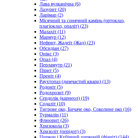
Лава вулканічна
(6)
Лазурит
(20)
Ларімар
(2)
Місячний та сонячний камінь (ортоклаз,
плагіоклаз, опаліт)
(23)
Малахіт
(11)
Мармур
(12)
Нефрит, Жадеїт (Жад)
(23)
Обсидіан
(27)
Онікс
(3)
Опал
(4)
Перламутр
(21)
Пірит
(5)
Преніт
(4)
Раухтопаз (димчастий кварц)
(13)
Родоніт
(5)
Родохрозит
(9)
Сердолік (карнеол)
(19)
Содаліт
(10)
Тигрове око, Бичаче око, Соколине око
(16)
Турмалін
(11)
Флюорит
(26)
Хризокола
(3)
Хризоліт (перідот)
(3)
Циркон і Кубічний цирконій (фіаніт)
(144)