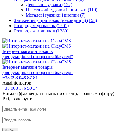
Дерев'яні ґудзики
(122)
Пластикові ґудзики і шпильки
(119)
Металеві ґудзики і кнопки
(7)
Знижений у ціні товар (некондиція)
(158)
Розпродаж упаковок
(1201)
Розпродаж залишків
(1280)
Інтернет-магазин товарів
для рукоділля і створення біжутерії
Інтернет-магазин товарів
для рукоділля і створення біжутерії
+38 098 048 87 81
Адміністратор
+38 068 176 50 34
Наталія (фахівець з питань по стрічці, іграшкам і фетру)
Вхiд в аккаунт
Увійти