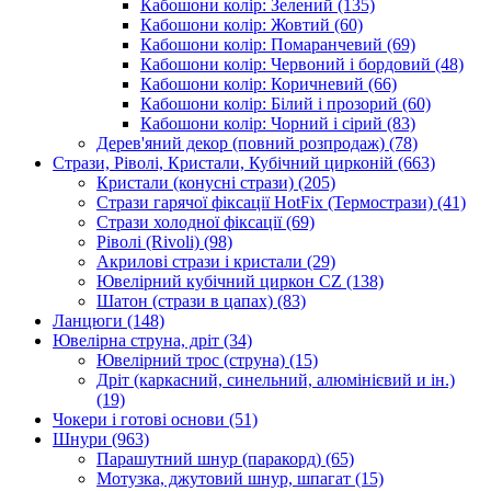
Кабошони колір: Зелений
(135)
Кабошони колір: Жовтий
(60)
Кабошони колір: Помаранчевий
(69)
Кабошони колір: Червоний і бордовий
(48)
Кабошони колір: Коричневий
(66)
Кабошони колір: Білий і прозорий
(60)
Кабошони колір: Чорний і сірий
(83)
Дерев'яний декор (повний розпродаж)
(78)
Стрази, Ріволі, Кристали, Кубічний цирконій
(663)
Кристали (конусні стрази)
(205)
Стрази гарячої фіксації HotFix (Термострази)
(41)
Стрази холодної фіксації
(69)
Ріволі (Rivoli)
(98)
Акрилові стрази і кристали
(29)
Ювелірний кубічний циркон CZ
(138)
Шатон (стрази в цапах)
(83)
Ланцюги
(148)
Ювелірна струна, дріт
(34)
Ювелірний трос (струна)
(15)
Дріт (каркасний, синельний, алюмінієвий и ін.)
(19)
Чокери і готові основи
(51)
Шнури
(963)
Парашутний шнур (паракорд)
(65)
Мотузка, джутовий шнур, шпагат
(15)