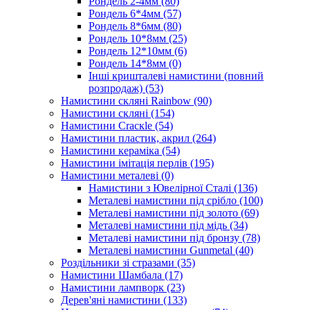
Рондель 2-4мм
(80)
Рондель 6*4мм
(57)
Рондель 8*6мм
(80)
Рондель 10*8мм
(25)
Рондель 12*10мм
(6)
Рондель 14*8мм
(0)
Інші кришталеві намистини (повний
розпродаж)
(53)
Намистини скляні Rainbow
(90)
Намистини скляні
(154)
Намистини Cracкle
(54)
Намистини пластик, акрил
(264)
Намистини кераміка
(54)
Намистини імітація перлів
(195)
Намистини металеві
(0)
Намистини з Ювелірної Сталі
(136)
Металеві намистини під срібло
(100)
Металеві намистини під золото
(69)
Металеві намистини під мідь
(34)
Металеві намистини під бронзу
(78)
Металеві намистини Gunmetal
(40)
Роздільники зі стразами
(35)
Намистини Шамбала
(17)
Намистини лампворк
(23)
Дерев'яні намистини
(133)