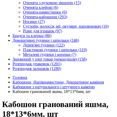
Оченята з рухомою зіницею
(15)
Оченята клейові
(6)
Оченята-намистинки
(6)
Оченята-кабошони
(293)
Носики
(27)
Суглоби, волосся, вії, окуляри, наповнювач
(16)
Різне для іграшок
(97)
Брадси та клепки
(86)
Декоративні ґудзики і шпильки
(248)
Дерев'яні ґудзики
(122)
Пластикові ґудзики і шпильки
(119)
Металеві ґудзики і кнопки
(7)
Знижений у ціні товар (некондиція)
(158)
Розпродаж упаковок
(1201)
Розпродаж залишків
(1280)
Головна
Кабошони, Напівнамистини, Декоративне каміння
Кабошони з натурального і штучного каменю
Кабошон гранований яшма, 18*13*6мм, шт
Кабошон гранований яшма,
18*13*6мм, шт