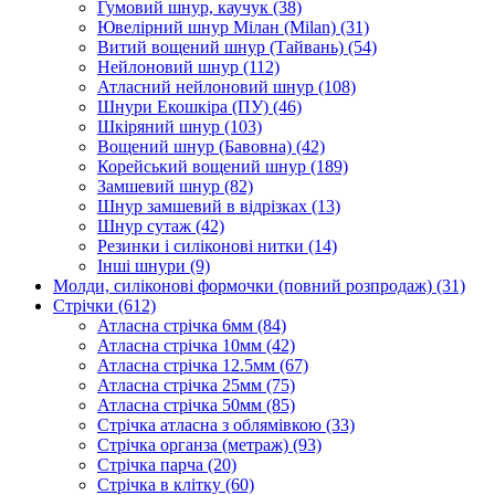
Гумовий шнур, каучук
(38)
Ювелірний шнур Мілан (Milan)
(31)
Витий вощений шнур (Тайвань)
(54)
Нейлоновий шнур
(112)
Атласний нейлоновий шнур
(108)
Шнури Екошкіра (ПУ)
(46)
Шкіряний шнур
(103)
Вощений шнур (Бавовна)
(42)
Корейський вощений шнур
(189)
Замшевий шнур
(82)
Шнур замшевий в відрізках
(13)
Шнур сутаж
(42)
Резинки і силіконові нитки
(14)
Інші шнури
(9)
Молди, силіконові формочки (повний розпродаж)
(31)
Стрічки
(612)
Атласна стрічка 6мм
(84)
Атласна стрічка 10мм
(42)
Атласна стрічка 12.5мм
(67)
Атласна стрічка 25мм
(75)
Атласна стрічка 50мм
(85)
Стрічка атласна з облямівкою
(33)
Стрічка органза (метраж)
(93)
Стрічка парча
(20)
Стрічка в клітку
(60)