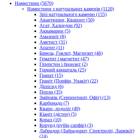
Намистини
(5670)
Намистини з натуральних каменів
(1120)
Зріз натурального каменю
(155)
Авантюрин, Кварцит
(50)
Агат, Халцедон
(92)
Аквамарин
(5)
Амазоніт
(8)
Аметист
(31)
Апатит
(11)
Бірюза, Говлит, Магнезит
(46)
Гематит і магнетит
(47)
Гіперстен і бронзит
(2)
Горний кришталь
(25)
Гранат
(15)
Граніт (Порфір, Унакіт)
(22)
Діопсид
(6)
Перли
(35)
Змійовік (Серпентиніт, Офіт)
(13)
Карбонадо
(7)
Кварц, лодоліт
(49)
Кіаніт (дістен)
(5)
Корал
(10)
Корунд (рубін,сапфір)
(3)
Лабрадор (Лабрадорит, Спектроліт, Ларвікіт)
(24)