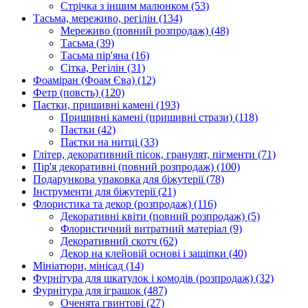
Стрічка з іншим малюнком
(53)
Тасьма, мереживо, регілін
(134)
Мереживо (повний розпродаж)
(48)
Тасьма
(39)
Тасьма пір'яна
(16)
Сітка, Регілін
(31)
Фоаміран (Фоам Єва)
(12)
Фетр (повсть)
(120)
Паєтки, пришивні камені
(193)
Пришивні камені (пришивні стрази)
(118)
Паєтки
(42)
Паєтки на нитці
(33)
Глітер, декоративний пісок, гранулят, пігменти
(71)
Пір'я декоративні (повний розпродаж)
(100)
Подарункова упаковка для біжутерії
(78)
Інструменти для біжутерії
(21)
Флористика та декор (розпродаж)
(116)
Декоративні квіти (повний розпродаж)
(5)
Флористичний витратний матеріал
(9)
Декоративний скотч
(62)
Декор на клейовій основі і защіпки
(40)
Мініатюри, мінісад
(14)
Фурнітура для шкатулок і комодів (розпродаж)
(32)
Фурнітура для іграшок
(487)
Оченята гвинтові
(27)