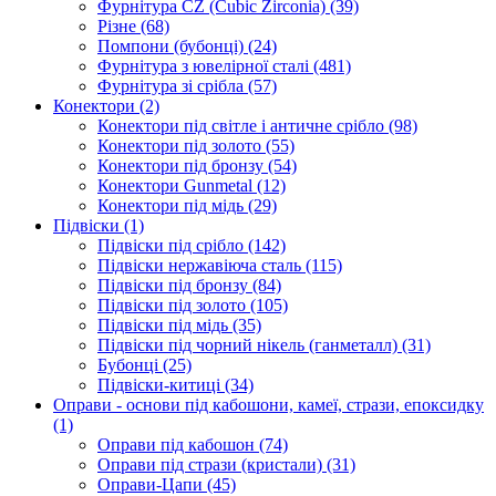
Фурнітура CZ (Cubic Zirconia)
(39)
Різне
(68)
Помпони (бубонці)
(24)
Фурнітура з ювелірної сталі
(481)
Фурнітура зі срібла
(57)
Конектори
(2)
Конектори під світле і античне срібло
(98)
Конектори під золото
(55)
Конектори під бронзу
(54)
Конектори Gunmetal
(12)
Конектори під мідь
(29)
Підвіски
(1)
Підвіски під срібло
(142)
Підвіски нержавіюча сталь
(115)
Підвіски під бронзу
(84)
Підвіски під золото
(105)
Підвіски під мідь
(35)
Підвіски під чорний нікель (ганметалл)
(31)
Бубонці
(25)
Підвіски-китиці
(34)
Оправи - основи під кабошони, камеї, стрази, епоксидку
(1)
Оправи під кабошон
(74)
Оправи під стрази (кристали)
(31)
Оправи-Цапи
(45)