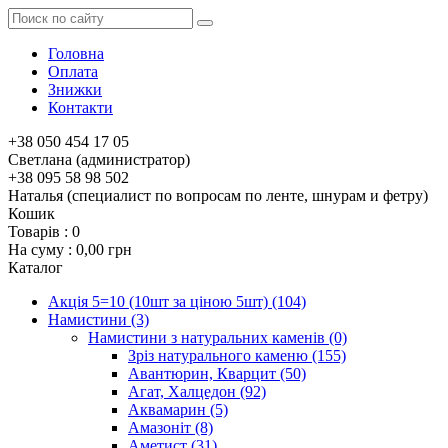
Головна
Оплата
Знижки
Контакти
+38 050 454 17 05
Светлана (администратор)
+38 095 58 98 502
Наталья (специалист по вопросам по ленте, шнурам и фетру)
Кошик
Товарів :
0
На суму :
0,00 грн
Каталог
Акція 5=10 (10шт за ціною 5шт)
(104)
Намистини
(3)
Намистини з натуральних каменів
(0)
Зріз натурального каменю
(155)
Авантюрин, Кварцит
(50)
Агат, Халцедон
(92)
Аквамарин
(5)
Амазоніт
(8)
Аметист
(31)