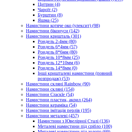
Цитрин
(4)
Чароїт
(2)
Бурштин
(8)
Яшма
(25)
Намистини котяче око (улексит)
(98)
Намистини біконуси
(142)
Намистини кришталь
(301)
Рондель 2-4мм
(80)
Рондель 6*4мм
(57)
Рондель 8*6мм
(80)
Рондель 10*8мм
(25)
Рондель 12*10мм
(6)
Рондель 14*8мм
(0)
Інші кришталеві намистини (повний
розпродаж)
(53)
Намистини скляні Rainbow
(90)
Намистини скляні
(154)
Намистини Cracкle
(54)
Намистини пластик, акрил
(264)
Намистини кераміка
(54)
Намистини імітація перлів
(195)
Намистини металеві
(457)
Намистини з Ювелірної Сталі
(136)
Металеві намистини під срібло
(100)
Металеві намистини під золото
(69)