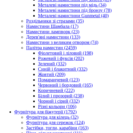
Металеві намистини під мідь
(34)
Металеві намистини під бронзу
(78)
Металеві намистини Gunmetal
(40)
Роздільники зі стразами
(35)
Намистини Шамбала
(17)
Намистини лампворк
(23)
Дерев'яні намистини
(133)
Намистини з великим отвором
(74)
Палітра намистин
(2459)
Фіолетовий і ліловий
(198)
Рожевий і фуксія
(202)
Зелений
(332)
Синій і блакитний
(332)
Жовтий
(209)
Помаранчевий
(123)
Червоний і бордовий
(165)
Коричневий
(222)
Білий і прозорий
(238)
Чорний і сірий
(332)
Різні кольори
(106)
Фурнітура для біжутерії
(1792)
Фурнітура для кілець
(32)
Фурнітура для сережок
(124)
Застібки, тогли, карабіни
(163)