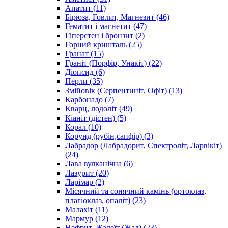
Апатит
(11)
Бірюза, Говлит, Магнезит
(46)
Гематит і магнетит
(47)
Гіперстен і бронзит
(2)
Горний кришталь
(25)
Гранат
(15)
Граніт (Порфір, Унакіт)
(22)
Діопсид
(6)
Перли
(35)
Змійовік (Серпентиніт, Офіт)
(13)
Карбонадо
(7)
Кварц, лодоліт
(49)
Кіаніт (дістен)
(5)
Корал
(10)
Корунд (рубін,сапфір)
(3)
Лабрадор (Лабрадорит, Спектроліт, Ларвікіт)
(24)
Лава вулканічна
(6)
Лазурит
(20)
Ларімар
(2)
Місячний та сонячний камінь (ортоклаз,
плагіоклаз, опаліт)
(23)
Малахіт
(11)
Мармур
(12)
Нефрит, Жадеїт (Жад)
(23)