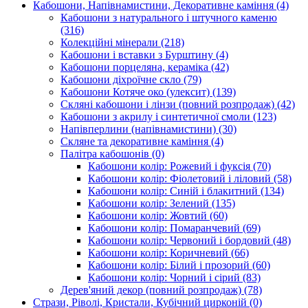
Кабошони, Напівнамистини, Декоративне каміння
(4)
Кабошони з натурального і штучного каменю
(316)
Колекційні мінерали
(218)
Кабошони і вставки з Бурштину
(4)
Кабошони порцеляна, кераміка
(42)
Кабошони діхроїчне скло
(79)
Кабошони Котяче око (улексит)
(139)
Скляні кабошони і лінзи (повний розпродаж)
(42)
Кабошони з акрилу і синтетичної смоли
(123)
Напівперлини (напівнамистини)
(30)
Скляне та декоративне каміння
(4)
Палітра кабошонів
(0)
Кабошони колір: Рожевий і фуксія
(70)
Кабошони колір: Фіолетовий і ліловий
(58)
Кабошони колір: Синій і блакитний
(134)
Кабошони колір: Зелений
(135)
Кабошони колір: Жовтий
(60)
Кабошони колір: Помаранчевий
(69)
Кабошони колір: Червоний і бордовий
(48)
Кабошони колір: Коричневий
(66)
Кабошони колір: Білий і прозорий
(60)
Кабошони колір: Чорний і сірий
(83)
Дерев'яний декор (повний розпродаж)
(78)
Стрази, Ріволі, Кристали, Кубічний цирконій
(0)