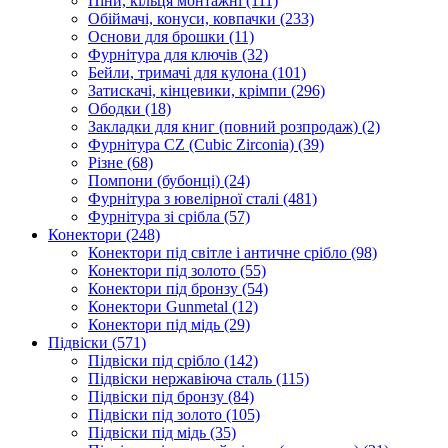
Піни, кільця монтажні
(111)
Обіймачі, конуси, ковпачки
(233)
Основи для брошки
(11)
Фурнітура для ключів
(32)
Бейли, тримачі для кулона
(101)
Затискачі, кінцевики, крімпи
(296)
Ободки
(18)
Закладки для книг (повний розпродаж)
(2)
Фурнітура CZ (Cubic Zirconia)
(39)
Різне
(68)
Помпони (бубонці)
(24)
Фурнітура з ювелірної сталі
(481)
Фурнітура зі срібла
(57)
Конектори
(248)
Конектори під світле і античне срібло
(98)
Конектори під золото
(55)
Конектори під бронзу
(54)
Конектори Gunmetal
(12)
Конектори під мідь
(29)
Підвіски
(571)
Підвіски під срібло
(142)
Підвіски нержавіюча сталь
(115)
Підвіски під бронзу
(84)
Підвіски під золото
(105)
Підвіски під мідь
(35)