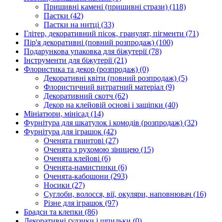
Пришивні камені (пришивні стрази)
(118)
Паєтки
(42)
Паєтки на нитці
(33)
Глітер, декоративний пісок, гранулят, пігменти
(71)
Пір'я декоративні (повний розпродаж)
(100)
Подарункова упаковка для біжутерії
(78)
Інструменти для біжутерії
(21)
Флористика та декор (розпродаж)
(0)
Декоративні квіти (повний розпродаж)
(5)
Флористичний витратний матеріал
(9)
Декоративний скотч
(62)
Декор на клейовій основі і защіпки
(40)
Мініатюри, мінісад
(14)
Фурнітура для шкатулок і комодів (розпродаж)
(32)
Фурнітура для іграшок
(42)
Оченята гвинтові
(27)
Оченята з рухомою зіницею
(15)
Оченята клейові
(6)
Оченята-намистинки
(6)
Оченята-кабошони
(293)
Носики
(27)
Суглоби, волосся, вії, окуляри, наповнювач
(16)
Різне для іграшок
(97)
Брадси та клепки
(86)
Декоративні ґудзики і шпильки
(0)