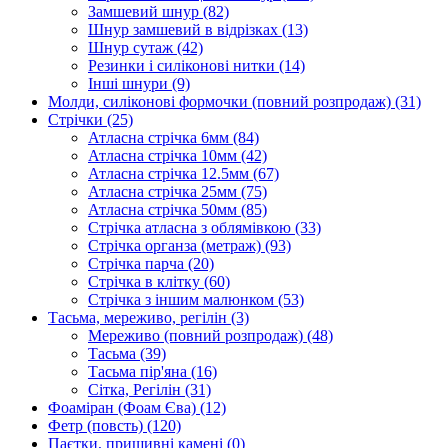
Замшевий шнур
(82)
Шнур замшевий в відрізках
(13)
Шнур сутаж
(42)
Резинки і силіконові нитки
(14)
Інші шнури
(9)
Молди, силіконові формочки (повний розпродаж)
(31)
Стрічки
(25)
Атласна стрічка 6мм
(84)
Атласна стрічка 10мм
(42)
Атласна стрічка 12.5мм
(67)
Атласна стрічка 25мм
(75)
Атласна стрічка 50мм
(85)
Стрічка атласна з облямівкою
(33)
Стрічка органза (метраж)
(93)
Стрічка парча
(20)
Стрічка в клітку
(60)
Стрічка з іншим малюнком
(53)
Тасьма, мереживо, регілін
(3)
Мереживо (повний розпродаж)
(48)
Тасьма
(39)
Тасьма пір'яна
(16)
Сітка, Регілін
(31)
Фоаміран (Фоам Єва)
(12)
Фетр (повсть)
(120)
Паєтки, пришивні камені
(0)