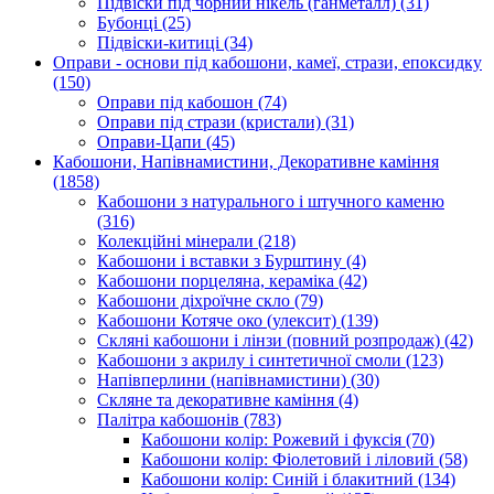
Підвіски під чорний нікель (ганметалл)
(31)
Бубонці
(25)
Підвіски-китиці
(34)
Оправи - основи під кабошони, камеї, стрази, епоксидку
(150)
Оправи під кабошон
(74)
Оправи під стрази (кристали)
(31)
Оправи-Цапи
(45)
Кабошони, Напівнамистини, Декоративне каміння
(1858)
Кабошони з натурального і штучного каменю
(316)
Колекційні мінерали
(218)
Кабошони і вставки з Бурштину
(4)
Кабошони порцеляна, кераміка
(42)
Кабошони діхроїчне скло
(79)
Кабошони Котяче око (улексит)
(139)
Скляні кабошони і лінзи (повний розпродаж)
(42)
Кабошони з акрилу і синтетичної смоли
(123)
Напівперлини (напівнамистини)
(30)
Скляне та декоративне каміння
(4)
Палітра кабошонів
(783)
Кабошони колір: Рожевий і фуксія
(70)
Кабошони колір: Фіолетовий і ліловий
(58)
Кабошони колір: Синій і блакитний
(134)