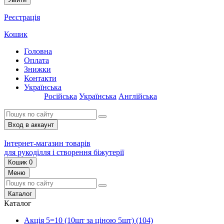
Реєстрація
Кошик
Головна
Оплата
Знижки
Контакти
Українська
Російська
Українська
Англійська
Вход в аккаунт
Інтернет-магазин товарів
для рукоділля і створення біжутерії
Кошик
0
Меню
Каталог
Каталог
Акція 5=10 (10шт за ціною 5шт)
(104)