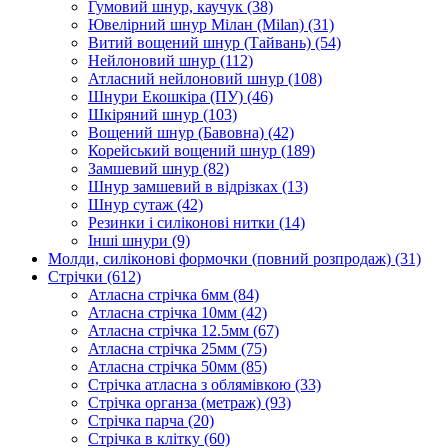
Гумовий шнур, каучук
(38)
Ювелірний шнур Мілан (Milan)
(31)
Витий вощений шнур (Тайвань)
(54)
Нейлоновий шнур
(112)
Атласний нейлоновий шнур
(108)
Шнури Екошкіра (ПУ)
(46)
Шкіряний шнур
(103)
Вощений шнур (Бавовна)
(42)
Корейський вощений шнур
(189)
Замшевий шнур
(82)
Шнур замшевий в відрізках
(13)
Шнур сутаж
(42)
Резинки і силіконові нитки
(14)
Інші шнури
(9)
Молди, силіконові формочки (повний розпродаж)
(31)
Стрічки
(612)
Атласна стрічка 6мм
(84)
Атласна стрічка 10мм
(42)
Атласна стрічка 12.5мм
(67)
Атласна стрічка 25мм
(75)
Атласна стрічка 50мм
(85)
Стрічка атласна з облямівкою
(33)
Стрічка органза (метраж)
(93)
Стрічка парча
(20)
Стрічка в клітку
(60)