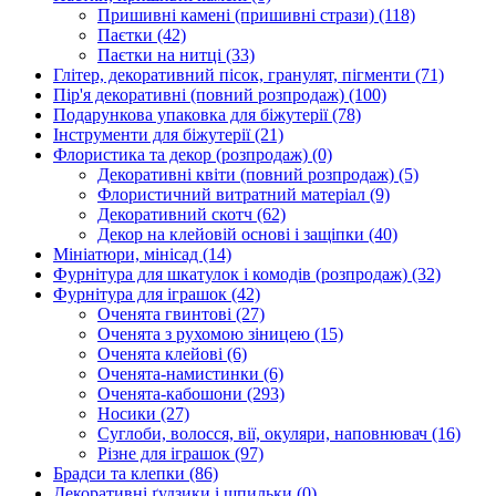
Пришивні камені (пришивні стрази)
(118)
Паєтки
(42)
Паєтки на нитці
(33)
Глітер, декоративний пісок, гранулят, пігменти
(71)
Пір'я декоративні (повний розпродаж)
(100)
Подарункова упаковка для біжутерії
(78)
Інструменти для біжутерії
(21)
Флористика та декор (розпродаж)
(0)
Декоративні квіти (повний розпродаж)
(5)
Флористичний витратний матеріал
(9)
Декоративний скотч
(62)
Декор на клейовій основі і защіпки
(40)
Мініатюри, мінісад
(14)
Фурнітура для шкатулок і комодів (розпродаж)
(32)
Фурнітура для іграшок
(42)
Оченята гвинтові
(27)
Оченята з рухомою зіницею
(15)
Оченята клейові
(6)
Оченята-намистинки
(6)
Оченята-кабошони
(293)
Носики
(27)
Суглоби, волосся, вії, окуляри, наповнювач
(16)
Різне для іграшок
(97)
Брадси та клепки
(86)
Декоративні ґудзики і шпильки
(0)