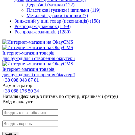
Дерев'яні ґудзики
(122)
Пластикові ґудзики і шпильки
(119)
Металеві ґудзики і кнопки
(7)
Знижений у ціні товар (некондиція)
(158)
Розпродаж упаковок
(1199)
Розпродаж залишків
(1280)
Інтернет-магазин товарів
для рукоділля і створення біжутерії
Інтернет-магазин товарів
для рукоділля і створення біжутерії
+38 098 048 87 81
Адміністратор
+38 068 176 50 34
Наталія (фахівець з питань по стрічці, іграшкам і фетру)
Вхiд в аккаунт
Увійти