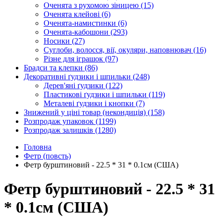
Оченята з рухомою зіницею
(15)
Оченята клейові
(6)
Оченята-намистинки
(6)
Оченята-кабошони
(293)
Носики
(27)
Суглоби, волосся, вії, окуляри, наповнювач
(16)
Різне для іграшок
(97)
Брадси та клепки
(86)
Декоративні ґудзики і шпильки
(248)
Дерев'яні ґудзики
(122)
Пластикові ґудзики і шпильки
(119)
Металеві ґудзики і кнопки
(7)
Знижений у ціні товар (некондиція)
(158)
Розпродаж упаковок
(1199)
Розпродаж залишків
(1280)
Головна
Фетр (повсть)
Фетр бурштиновий - 22.5 * 31 * 0.1см (США)
Фетр бурштиновий - 22.5 * 31
* 0.1см (США)