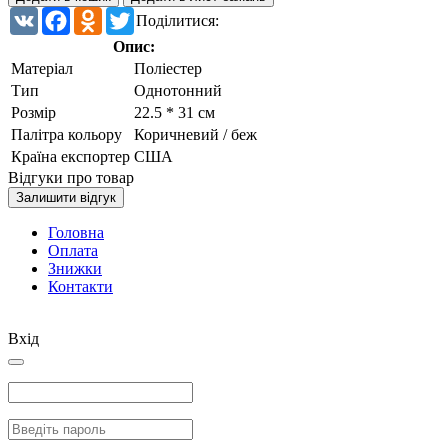
VK
Facebook
Odnoklassniki
Twitter
Поділитися:
Опис:
Матеріал
Поліестер
Тип
Однотонний
Розмір
22.5 * 31 см
Палітра кольору
Коричневий / беж
Країна експортер
США
Відгуки про товар
Залишити відгук
Головна
Оплата
Знижки
Контакти
Вхід