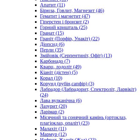
Апатит
(11)
Бірюза, Говлит, Магнезит
(46)
Гематит і магнетит
(47)
Гіперстен і бронзит
(2)
Горний кришталь
(25)
Гранат
(15)
Граніт (Порфір, Унакіт)
(22)
Діопсид
(6)
Перли
(35)
Змійовік (Серпентиніт, Офіт)
(13)
Карбонадо
(7)
Кварц, лодоліт
(49)
Кіаніт (дістен)
(5)
Корал
(10)
Корунд (рубін,сапфір)
(3)
Лабрадор (Лабрадорит, Спектроліт, Ларвікіт)
(24)
Лава вулканічна
(6)
Лазурит
(20)
Ларімар
(2)
Місячний та сонячний камінь (ортоклаз,
плагіоклаз, опаліт)
(23)
Малахіт
(11)
Мармур
(12)
Нефрит, Жадеїт (Жад)
(23)