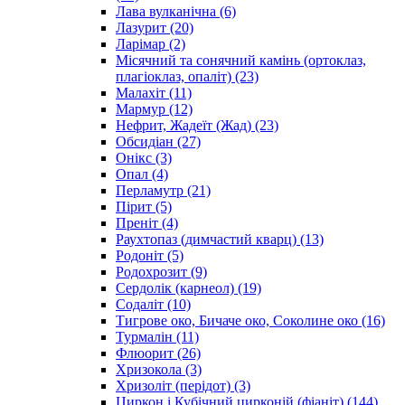
Лава вулканічна
(6)
Лазурит
(20)
Ларімар
(2)
Місячний та сонячний камінь (ортоклаз,
плагіоклаз, опаліт)
(23)
Малахіт
(11)
Мармур
(12)
Нефрит, Жадеїт (Жад)
(23)
Обсидіан
(27)
Онікс
(3)
Опал
(4)
Перламутр
(21)
Пірит
(5)
Преніт
(4)
Раухтопаз (димчастий кварц)
(13)
Родоніт
(5)
Родохрозит
(9)
Сердолік (карнеол)
(19)
Содаліт
(10)
Тигрове око, Бичаче око, Соколине око
(16)
Турмалін
(11)
Флюорит
(26)
Хризокола
(3)
Хризоліт (перідот)
(3)
Циркон і Кубічний цирконій (фіаніт)
(144)