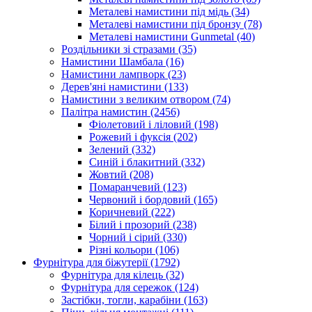
Металеві намистини під мідь
(34)
Металеві намистини під бронзу
(78)
Металеві намистини Gunmetal
(40)
Роздільники зі стразами
(35)
Намистини Шамбала
(16)
Намистини лампворк
(23)
Дерев'яні намистини
(133)
Намистини з великим отвором
(74)
Палітра намистин
(2456)
Фіолетовий і ліловий
(198)
Рожевий і фуксія
(202)
Зелений
(332)
Синій і блакитний
(332)
Жовтий
(208)
Помаранчевий
(123)
Червоний і бордовий
(165)
Коричневий
(222)
Білий і прозорий
(238)
Чорний і сірий
(330)
Різні кольори
(106)
Фурнітура для біжутерії
(1792)
Фурнітура для кілець
(32)
Фурнітура для сережок
(124)
Застібки, тогли, карабіни
(163)