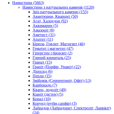
Намистини
(5663)
Намистини з натуральних каменів
(1120)
Зріз натурального каменю
(155)
Авантюрин, Кварцит
(50)
Агат, Халцедон
(92)
Аквамарин
(5)
Амазоніт
(8)
Аметист
(31)
Апатит
(11)
Бірюза, Говлит, Магнезит
(46)
Гематит і магнетит
(47)
Гіперстен і бронзит
(2)
Горний кришталь
(25)
Гранат
(15)
Граніт (Порфір, Унакіт)
(22)
Діопсид
(6)
Перли
(35)
Змійовік (Серпентиніт, Офіт)
(13)
Карбонадо
(7)
Кварц, лодоліт
(49)
Кіаніт (дістен)
(5)
Корал
(10)
Корунд (рубін,сапфір)
(3)
Лабрадор (Лабрадорит, Спектроліт, Ларвікіт)
(24)