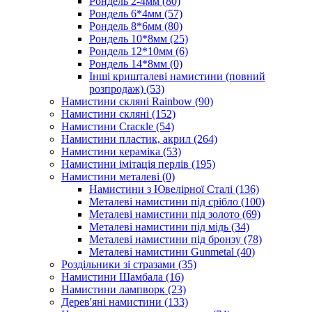
Рондель 2-4мм
(80)
Рондель 6*4мм
(57)
Рондель 8*6мм
(80)
Рондель 10*8мм
(25)
Рондель 12*10мм
(6)
Рондель 14*8мм
(0)
Інші кришталеві намистини (повний
розпродаж)
(53)
Намистини скляні Rainbow
(90)
Намистини скляні
(152)
Намистини Cracкle
(54)
Намистини пластик, акрил
(264)
Намистини кераміка
(53)
Намистини імітація перлів
(195)
Намистини металеві
(0)
Намистини з Ювелірної Сталі
(136)
Металеві намистини під срібло
(100)
Металеві намистини під золото
(69)
Металеві намистини під мідь
(34)
Металеві намистини під бронзу
(78)
Металеві намистини Gunmetal
(40)
Роздільники зі стразами
(35)
Намистини Шамбала
(16)
Намистини лампворк
(23)
Дерев'яні намистини
(133)