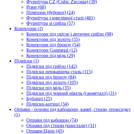
Фурнітура CZ (Cubic Zirconia)
(39)
Різне
(68)
Помпони (бубонці)
(24)
Фурнітура з ювелірної сталі
(481)
Фурнітура зі срібла
(57)
Конектори
(2)
Конектори під світле і античне срібло
(98)
Конектори під золото
(55)
Конектори під бронзу
(54)
Конектори Gunmetal
(12)
Конектори під мідь
(29)
Підвіски
(1)
Підвіски під срібло
(142)
Підвіски нержавіюча сталь
(115)
Підвіски під бронзу
(84)
Підвіски під золото
(105)
Підвіски під мідь
(35)
Підвіски під чорний нікель (ганметалл)
(31)
Бубонці
(25)
Підвіски-китиці
(34)
Оправи - основи під кабошони, камеї, стрази, епоксидку
(1)
Оправи під кабошон
(74)
Оправи під стрази (кристали)
(31)
Оправи-Цапи
(45)