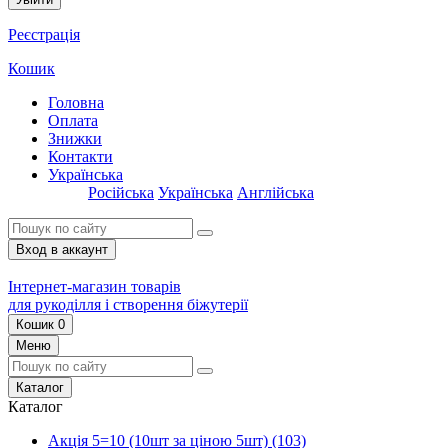
Реєстрація
Кошик
Головна
Оплата
Знижки
Контакти
Українська
Російська
Українська
Англійська
Вход в аккаунт
Інтернет-магазин товарів
для рукоділля і створення біжутерії
Кошик
0
Меню
Каталог
Каталог
Акція 5=10 (10шт за ціною 5шт)
(103)