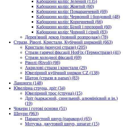
Кабошони колір: Зелений
(135)
Кабошони колір: Жовтий
(60)
Кабошони колір: Помаранчевий
(69)
Кабошони колір: Червоний і бордовий
(48)
Кабошони колір: Коричневий
(66)
Кабошони колір: Білий і прозорий
(60)
Кабошони колір: Чорний і сірий
(83)
Дерев'яний декор (повний розпродаж)
(78)
Стрази, Ріволі, Кристали, Кубічний цирконій
(663)
Кристали (конусні стрази)
(205)
Стрази гарячої фіксації HotFix (Термострази)
(41)
Стрази холодної фіксації
(69)
Ріволі (Rivoli)
(98)
Акрилові стрази і кристали
(29)
Ювелірний кубічний циркон CZ
(138)
Шатон (стрази в цапах)
(83)
Ланцюги
(148)
Ювелірна струна, дріт
(34)
Ювелірний трос (струна)
(15)
Дріт (каркасний, синельний, алюмінієвий и ін.)
(19)
Чокери і готові основи
(51)
Шнури
(963)
Парашутний шнур (паракорд)
(65)
Мотузка, джутовий шнур, шпагат
(15)