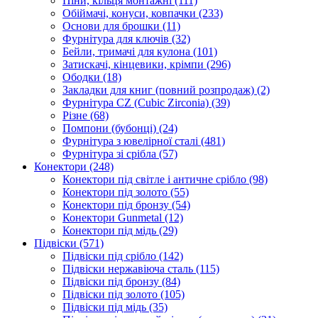
Піни, кільця монтажні
(111)
Обіймачі, конуси, ковпачки
(233)
Основи для брошки
(11)
Фурнітура для ключів
(32)
Бейли, тримачі для кулона
(101)
Затискачі, кінцевики, крімпи
(296)
Ободки
(18)
Закладки для книг (повний розпродаж)
(2)
Фурнітура CZ (Cubic Zirconia)
(39)
Різне
(68)
Помпони (бубонці)
(24)
Фурнітура з ювелірної сталі
(481)
Фурнітура зі срібла
(57)
Конектори
(248)
Конектори під світле і античне срібло
(98)
Конектори під золото
(55)
Конектори під бронзу
(54)
Конектори Gunmetal
(12)
Конектори під мідь
(29)
Підвіски
(571)
Підвіски під срібло
(142)
Підвіски нержавіюча сталь
(115)
Підвіски під бронзу
(84)
Підвіски під золото
(105)
Підвіски під мідь
(35)