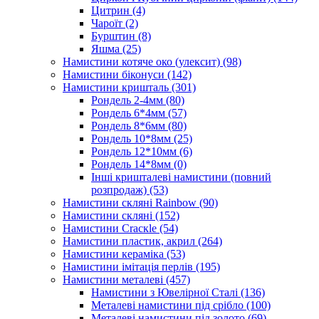
Цитрин
(4)
Чароїт
(2)
Бурштин
(8)
Яшма
(25)
Намистини котяче око (улексит)
(98)
Намистини біконуси
(142)
Намистини кришталь
(301)
Рондель 2-4мм
(80)
Рондель 6*4мм
(57)
Рондель 8*6мм
(80)
Рондель 10*8мм
(25)
Рондель 12*10мм
(6)
Рондель 14*8мм
(0)
Інші кришталеві намистини (повний
розпродаж)
(53)
Намистини скляні Rainbow
(90)
Намистини скляні
(152)
Намистини Cracкle
(54)
Намистини пластик, акрил
(264)
Намистини кераміка
(53)
Намистини імітація перлів
(195)
Намистини металеві
(457)
Намистини з Ювелірної Сталі
(136)
Металеві намистини під срібло
(100)
Металеві намистини під золото
(69)