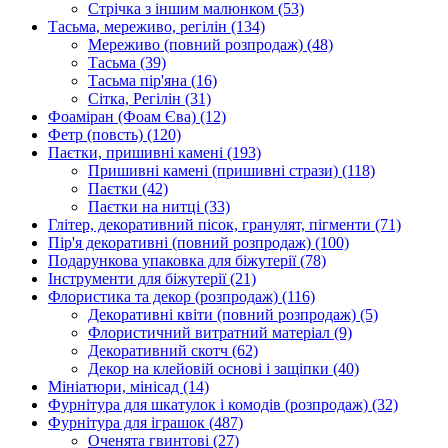
Стрічка з іншим малюнком
(53)
Тасьма, мереживо, регілін
(134)
Мереживо (повний розпродаж)
(48)
Тасьма
(39)
Тасьма пір'яна
(16)
Сітка, Регілін
(31)
Фоаміран (Фоам Єва)
(12)
Фетр (повсть)
(120)
Паєтки, пришивні камені
(193)
Пришивні камені (пришивні стрази)
(118)
Паєтки
(42)
Паєтки на нитці
(33)
Глітер, декоративний пісок, гранулят, пігменти
(71)
Пір'я декоративні (повний розпродаж)
(100)
Подарункова упаковка для біжутерії
(78)
Інструменти для біжутерії
(21)
Флористика та декор (розпродаж)
(116)
Декоративні квіти (повний розпродаж)
(5)
Флористичний витратний матеріал
(9)
Декоративний скотч
(62)
Декор на клейовій основі і защіпки
(40)
Мініатюри, мінісад
(14)
Фурнітура для шкатулок і комодів (розпродаж)
(32)
Фурнітура для іграшок
(487)
Оченята гвинтові
(27)