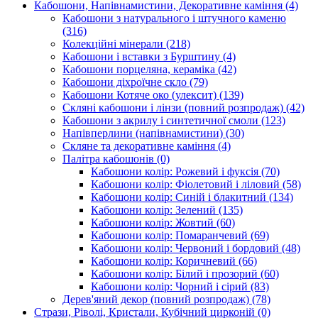
Кабошони, Напівнамистини, Декоративне каміння
(4)
Кабошони з натурального і штучного каменю
(316)
Колекційні мінерали
(218)
Кабошони і вставки з Бурштину
(4)
Кабошони порцеляна, кераміка
(42)
Кабошони діхроїчне скло
(79)
Кабошони Котяче око (улексит)
(139)
Скляні кабошони і лінзи (повний розпродаж)
(42)
Кабошони з акрилу і синтетичної смоли
(123)
Напівперлини (напівнамистини)
(30)
Скляне та декоративне каміння
(4)
Палітра кабошонів
(0)
Кабошони колір: Рожевий і фуксія
(70)
Кабошони колір: Фіолетовий і ліловий
(58)
Кабошони колір: Синій і блакитний
(134)
Кабошони колір: Зелений
(135)
Кабошони колір: Жовтий
(60)
Кабошони колір: Помаранчевий
(69)
Кабошони колір: Червоний і бордовий
(48)
Кабошони колір: Коричневий
(66)
Кабошони колір: Білий і прозорий
(60)
Кабошони колір: Чорний і сірий
(83)
Дерев'яний декор (повний розпродаж)
(78)
Стрази, Ріволі, Кристали, Кубічний цирконій
(0)