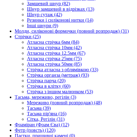
Замшевий шнур
(82)
Шнур замшевий в відрізках
(13)
Шнур сутаж
(42)
Резинки і силіконові нитки
(14)
Інші шнури
(9)
Молди, силіконові формочки (повний розпродаж)
(31)
Стрічки
(25)
Атласна стрічка 6мм
(84)
Атласна стрічка 10мм
(42)
Атласна стрічка 12.5мм
(67)
Атласна стрічка 25мм
(75)
Атласна стрічка 50мм
(85)
Стрічка атласна з облямівкою
(33)
Стрічка органза (метраж)
(93)
Стрічка парча
(20)
Стрічка в клітку
(60)
Стрічка з іншим малюнком
(53)
Тасьма, мереживо, регілін
(3)
Мереживо (повний розпродаж)
(48)
Тасьма
(39)
Тасьма пір'яна
(16)
Сітка, Регілін
(31)
Фоаміран (Фоам Єва)
(12)
Фетр (повсть)
(120)
Паєтки, пришивні камені
(0)