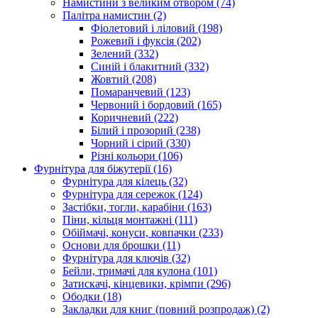
Намистини з великим отвором
(74)
Палітра намистин
(2)
Фіолетовий і ліловий
(198)
Рожевий і фуксія
(202)
Зелений
(332)
Синій і блакитний
(332)
Жовтий
(208)
Помаранчевий
(123)
Червоний і бордовий
(165)
Коричневий
(222)
Білий і прозорий
(238)
Чорний і сірий
(330)
Різні кольори
(106)
Фурнітура для біжутерії
(16)
Фурнітура для кілець
(32)
Фурнітура для сережок
(124)
Застібки, тогли, карабіни
(163)
Піни, кільця монтажні
(111)
Обіймачі, конуси, ковпачки
(233)
Основи для брошки
(11)
Фурнітура для ключів
(32)
Бейли, тримачі для кулона
(101)
Затискачі, кінцевики, крімпи
(296)
Ободки
(18)
Закладки для книг (повний розпродаж)
(2)