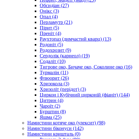
Обсидіан
(27)
Онікс
(3)
Опал
(4)
Перламутр
(21)
Пірит
(5)
Преніт
(4)
Раухтопаз (димчастий кварц)
(13)
Родоніт
(5)
Родохрозит
(9)
Сердолік (карнеол)
(19)
Содаліт
(10)
Тигрове око, Бичаче око, Соколине око
(16)
Турмалін
(11)
Флюорит
(26)
Хризокола
(3)
Хризоліт (перідот)
(3)
Циркон і Кубічний цирконій (фіаніт)
(144)
Цитрин
(4)
Чароїт
(2)
Бурштин
(8)
Яшма
(25)
Намистини котяче око (улексит)
(98)
Намистини біконуси
(142)
Намистини кришталь
(0)