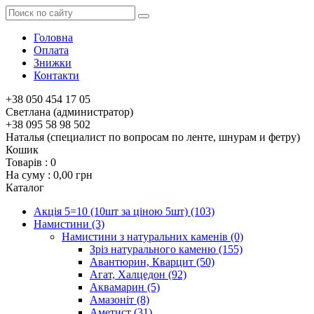
Головна
Оплата
Знижки
Контакти
+38 050 454 17 05
Светлана (администратор)
+38 095 58 98 502
Наталья (специалист по вопросам по ленте, шнурам и фетру)
Кошик
Товарів :
0
На суму :
0,00 грн
Каталог
Акція 5=10 (10шт за ціною 5шт)
(103)
Намистини
(3)
Намистини з натуральних каменів
(0)
Зріз натурального каменю
(155)
Авантюрин, Кварцит
(50)
Агат, Халцедон
(92)
Аквамарин
(5)
Амазоніт
(8)
Аметист
(31)