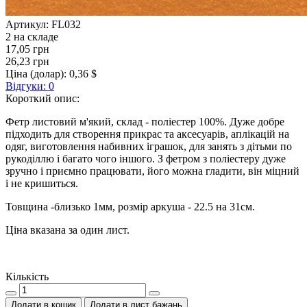
Артикул:
FL032
2 на складе
17,05 грн
26,23 грн
Ціна (долар):
0,36 $
Відгуки: 0
Короткий опис:
Фетр листовий м'який, склад - поліестер 100%. Дуже добре
підходить для створення прикрас та аксесуарів, аплікацій на
одяг, виготовлення набивних іграшок, для занять з дітьми по
рукоділлю і багато чого іншого. З фетром з поліестеру дуже
зручно і приємно працювати, його можна гладити, він міцний
і не кришиться.
Товщина -близько 1мм, розмір аркуша - 22.5 на 31см.
Ціна вказана за один лист.
Кількість
Додати в кошик
Додати в лист бажань