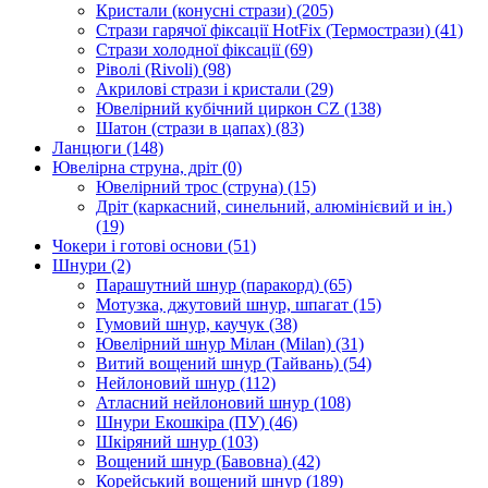
Кристали (конусні стрази)
(205)
Стрази гарячої фіксації HotFix (Термострази)
(41)
Стрази холодної фіксації
(69)
Ріволі (Rivoli)
(98)
Акрилові стрази і кристали
(29)
Ювелірний кубічний циркон CZ
(138)
Шатон (стрази в цапах)
(83)
Ланцюги
(148)
Ювелірна струна, дріт
(0)
Ювелірний трос (струна)
(15)
Дріт (каркасний, синельний, алюмінієвий и ін.)
(19)
Чокери і готові основи
(51)
Шнури
(2)
Парашутний шнур (паракорд)
(65)
Мотузка, джутовий шнур, шпагат
(15)
Гумовий шнур, каучук
(38)
Ювелірний шнур Мілан (Milan)
(31)
Витий вощений шнур (Тайвань)
(54)
Нейлоновий шнур
(112)
Атласний нейлоновий шнур
(108)
Шнури Екошкіра (ПУ)
(46)
Шкіряний шнур
(103)
Вощений шнур (Бавовна)
(42)
Корейський вощений шнур
(189)