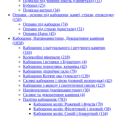
Підвіски під чорний нікель (ганметалл)
(31)
Бубонці
(25)
Підвіски-китиці
(34)
Оправи - основи під кабошони, камеї, стрази, епоксидку
(150)
Оправи під кабошон
(74)
Оправи під стрази (кристали)
(31)
Оправи-Цапи
(45)
Кабошони, Напівнамистини, Декоративне каміння
(1858)
Кабошони з натурального і штучного каменю
(316)
Колекційні мінерали
(218)
Кабошони і вставки з Бурштину
(4)
Кабошони порцеляна, кераміка
(42)
Кабошони діхроїчне скло
(79)
Кабошони Котяче око (улексит)
(139)
Скляні кабошони і лінзи (повний розпродаж)
(42)
Кабошони з акрилу і синтетичної смоли
(123)
Напівперлини (напівнамистини)
(30)
Скляне та декоративне каміння
(4)
Палітра кабошонів
(783)
Кабошони колір: Рожевий і фуксія
(70)
Кабошони колір: Фіолетовий і ліловий
(58)
Кабошони колір: Синій і блакитний
(134)