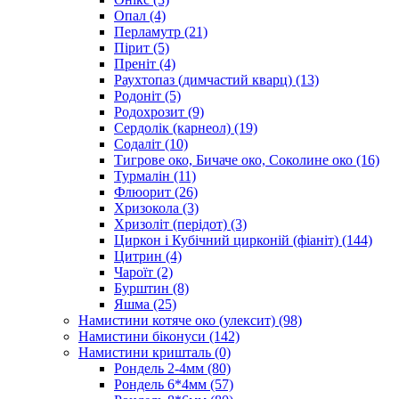
Опал
(4)
Перламутр
(21)
Пірит
(5)
Преніт
(4)
Раухтопаз (димчастий кварц)
(13)
Родоніт
(5)
Родохрозит
(9)
Сердолік (карнеол)
(19)
Содаліт
(10)
Тигрове око, Бичаче око, Соколине око
(16)
Турмалін
(11)
Флюорит
(26)
Хризокола
(3)
Хризоліт (перідот)
(3)
Циркон і Кубічний цирконій (фіаніт)
(144)
Цитрин
(4)
Чароїт
(2)
Бурштин
(8)
Яшма
(25)
Намистини котяче око (улексит)
(98)
Намистини біконуси
(142)
Намистини кришталь
(0)
Рондель 2-4мм
(80)
Рондель 6*4мм
(57)