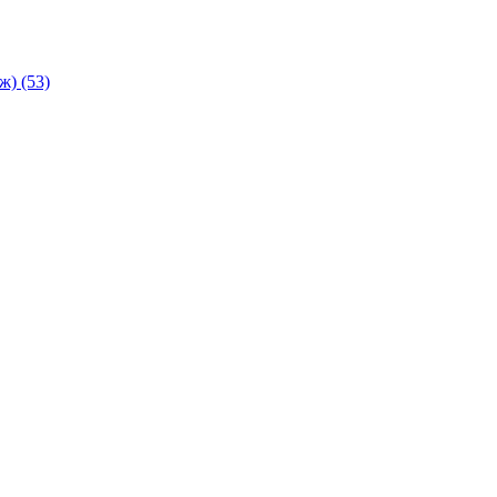
аж)
(53)