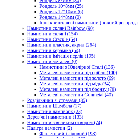
Рондель 8*6мм
(80)
Рондель 10*8мм
(25)
Рондель 12*10мм
(6)
Рондель 14*8мм
(0)
Інші кришталеві намистини (повний розпрод
Намистини скляні Rainbow
(90)
Намистини скляні
(154)
Намистини Cracкle
(54)
Намистини пластик, акрил
(264)
Намистини кераміка
(54)
Намистини імітація перлів
(195)
Намистини металеві
(0)
Намистини з Ювелірної Сталі
(136)
Металеві намистини під срібло
(100)
Металеві намистини під золото
(69)
Металеві намистини під мідь
(34)
Металеві намистини під бронзу
(78)
Металеві намистини Gunmetal
(40)
Роздільники зі стразами
(35)
Намистини Шамбала
(17)
Намистини лампворк
(23)
Дерев'яні намистини
(133)
Намистини з великим отвором
(74)
Палітра намистин
(2)
Фіолетовий і ліловий
(198)