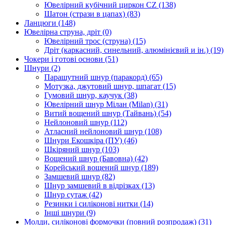
Ювелірний кубічний циркон CZ
(138)
Шатон (стрази в цапах)
(83)
Ланцюги
(148)
Ювелірна струна, дріт
(0)
Ювелірний трос (струна)
(15)
Дріт (каркасний, синельний, алюмінієвий и ін.)
(19)
Чокери і готові основи
(51)
Шнури
(2)
Парашутний шнур (паракорд)
(65)
Мотузка, джутовий шнур, шпагат
(15)
Гумовий шнур, каучук
(38)
Ювелірний шнур Мілан (Milan)
(31)
Витий вощений шнур (Тайвань)
(54)
Нейлоновий шнур
(112)
Атласний нейлоновий шнур
(108)
Шнури Екошкіра (ПУ)
(46)
Шкіряний шнур
(103)
Вощений шнур (Бавовна)
(42)
Корейський вощений шнур
(189)
Замшевий шнур
(82)
Шнур замшевий в відрізках
(13)
Шнур сутаж
(42)
Резинки і силіконові нитки
(14)
Інші шнури
(9)
Молди, силіконові формочки (повний розпродаж)
(31)