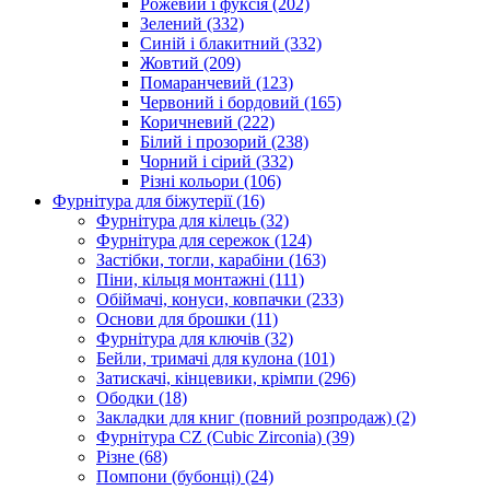
Рожевий і фуксія
(202)
Зелений
(332)
Синій і блакитний
(332)
Жовтий
(209)
Помаранчевий
(123)
Червоний і бордовий
(165)
Коричневий
(222)
Білий і прозорий
(238)
Чорний і сірий
(332)
Різні кольори
(106)
Фурнітура для біжутерії
(16)
Фурнітура для кілець
(32)
Фурнітура для сережок
(124)
Застібки, тогли, карабіни
(163)
Піни, кільця монтажні
(111)
Обіймачі, конуси, ковпачки
(233)
Основи для брошки
(11)
Фурнітура для ключів
(32)
Бейли, тримачі для кулона
(101)
Затискачі, кінцевики, крімпи
(296)
Ободки
(18)
Закладки для книг (повний розпродаж)
(2)
Фурнітура CZ (Cubic Zirconia)
(39)
Різне
(68)
Помпони (бубонці)
(24)