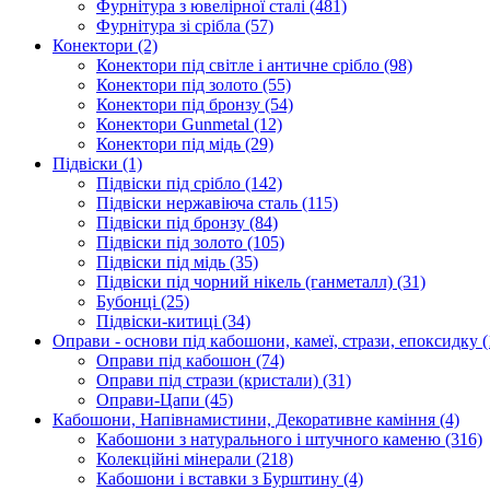
Фурнітура з ювелірної сталі
(481)
Фурнітура зі срібла
(57)
Конектори
(2)
Конектори під світле і античне срібло
(98)
Конектори під золото
(55)
Конектори під бронзу
(54)
Конектори Gunmetal
(12)
Конектори під мідь
(29)
Підвіски
(1)
Підвіски під срібло
(142)
Підвіски нержавіюча сталь
(115)
Підвіски під бронзу
(84)
Підвіски під золото
(105)
Підвіски під мідь
(35)
Підвіски під чорний нікель (ганметалл)
(31)
Бубонці
(25)
Підвіски-китиці
(34)
Оправи - основи під кабошони, камеї, стрази, епоксидку
(
Оправи під кабошон
(74)
Оправи під стрази (кристали)
(31)
Оправи-Цапи
(45)
Кабошони, Напівнамистини, Декоративне каміння
(4)
Кабошони з натурального і штучного каменю
(316)
Колекційні мінерали
(218)
Кабошони і вставки з Бурштину
(4)