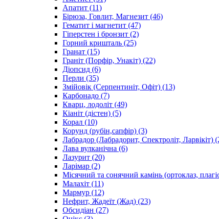
Апатит
(11)
Бірюза, Говлит, Магнезит
(46)
Гематит і магнетит
(47)
Гіперстен і бронзит
(2)
Горний кришталь
(25)
Гранат
(15)
Граніт (Порфір, Унакіт)
(22)
Діопсид
(6)
Перли
(35)
Змійовік (Серпентиніт, Офіт)
(13)
Карбонадо
(7)
Кварц, лодоліт
(49)
Кіаніт (дістен)
(5)
Корал
(10)
Корунд (рубін,сапфір)
(3)
Лабрадор (Лабрадорит, Спектроліт, Ларвікіт)
(
Лава вулканічна
(6)
Лазурит
(20)
Ларімар
(2)
Місячний та сонячний камінь (ортоклаз, плагі
Малахіт
(11)
Мармур
(12)
Нефрит, Жадеїт (Жад)
(23)
Обсидіан
(27)
Онікс
(3)