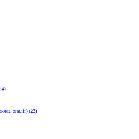
24)
оклаз, опаліт)
(23)