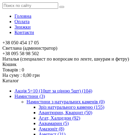
Головна
Оплата
Знижки
Контакти
+38 050 454 17 05
Светлана (администратор)
+38 095 58 98 502
Наталья (специалист по вопросам по ленте, шнурам и фетру)
Кошик
Товарів :
0
На суму :
0,00 грн
Каталог
Акція 5=10 (10шт за ціною 5шт)
(104)
Намистини
(3)
Намистини з натуральних каменів
(0)
Зріз натурального каменю
(155)
Авантюрин, Кварцит
(50)
Агат, Халцедон
(92)
Аквамарин
(5)
Амазоніт
(8)
Аметист
(31)