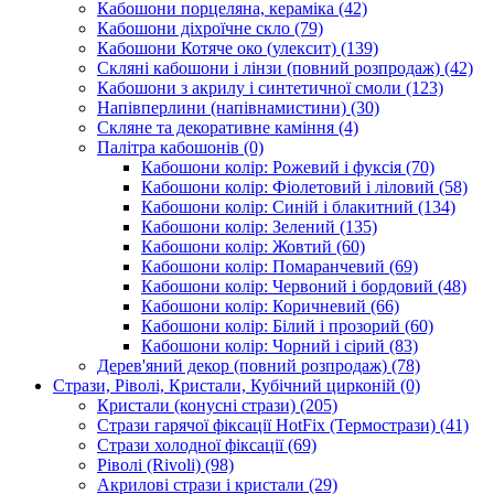
Кабошони порцеляна, кераміка
(42)
Кабошони діхроїчне скло
(79)
Кабошони Котяче око (улексит)
(139)
Скляні кабошони і лінзи (повний розпродаж)
(42)
Кабошони з акрилу і синтетичної смоли
(123)
Напівперлини (напівнамистини)
(30)
Скляне та декоративне каміння
(4)
Палітра кабошонів
(0)
Кабошони колір: Рожевий і фуксія
(70)
Кабошони колір: Фіолетовий і ліловий
(58)
Кабошони колір: Синій і блакитний
(134)
Кабошони колір: Зелений
(135)
Кабошони колір: Жовтий
(60)
Кабошони колір: Помаранчевий
(69)
Кабошони колір: Червоний і бордовий
(48)
Кабошони колір: Коричневий
(66)
Кабошони колір: Білий і прозорий
(60)
Кабошони колір: Чорний і сірий
(83)
Дерев'яний декор (повний розпродаж)
(78)
Стрази, Ріволі, Кристали, Кубічний цирконій
(0)
Кристали (конусні стрази)
(205)
Стрази гарячої фіксації HotFix (Термострази)
(41)
Стрази холодної фіксації
(69)
Ріволі (Rivoli)
(98)
Акрилові стрази і кристали
(29)