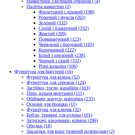
Намистини з великим отвором
(74)
Палітра намистин
(2)
Фіолетовий і ліловий
(198)
Рожевий і фуксія
(202)
Зелений
(332)
Синій і блакитний
(332)
Жовтий
(209)
Помаранчевий
(123)
Червоний і бордовий
(165)
Коричневий
(222)
Білий і прозорий
(238)
Чорний і сірий
(332)
Різні кольори
(106)
Фурнітура для біжутерії
(16)
Фурнітура для кілець
(32)
Фурнітура для сережок
(124)
Застібки, тогли, карабіни
(163)
Піни, кільця монтажні
(111)
Обіймачі, конуси, ковпачки
(233)
Основи для брошки
(11)
Фурнітура для ключів
(32)
Бейли, тримачі для кулона
(101)
Затискачі, кінцевики, крімпи
(296)
Ободки
(18)
Закладки для книг (повний розпродаж)
(2)