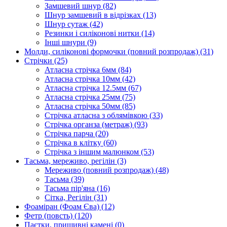
Замшевий шнур
(82)
Шнур замшевий в відрізках
(13)
Шнур сутаж
(42)
Резинки і силіконові нитки
(14)
Інші шнури
(9)
Молди, силіконові формочки (повний розпродаж)
(31)
Стрічки
(25)
Атласна стрічка 6мм
(84)
Атласна стрічка 10мм
(42)
Атласна стрічка 12.5мм
(67)
Атласна стрічка 25мм
(75)
Атласна стрічка 50мм
(85)
Стрічка атласна з облямівкою
(33)
Стрічка органза (метраж)
(93)
Стрічка парча
(20)
Стрічка в клітку
(60)
Стрічка з іншим малюнком
(53)
Тасьма, мереживо, регілін
(3)
Мереживо (повний розпродаж)
(48)
Тасьма
(39)
Тасьма пір'яна
(16)
Сітка, Регілін
(31)
Фоаміран (Фоам Єва)
(12)
Фетр (повсть)
(120)
Паєтки, пришивні камені
(0)