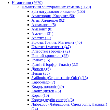
Намистини
(5670)
Намистини з натуральних каменів
(1120)
Зріз натурального каменю
(155)
Авантюрин, Кварцит
(50)
Агат, Халцедон
(92)
Аквамарин
(5)
Амазоніт
(8)
Аметист
(31)
Апатит
(11)
Бірюза, Говлит, Магнезит
(46)
Гематит і магнетит
(47)
Гіперстен і бронзит
(2)
Горний кришталь
(25)
Гранат
(15)
Граніт (Порфір, Унакіт)
(22)
Діопсид
(6)
Перли
(35)
Змійовік (Серпентиніт, Офіт)
(13)
Карбонадо
(7)
Кварц, лодоліт
(49)
Кіаніт (дістен)
(5)
Корал
(10)
Корунд (рубін,сапфір)
(3)
Лабрадор (Лабрадорит, Спектроліт, Ларвікіт)
(24)