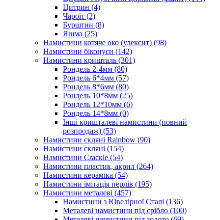
Цитрин
(4)
Чароїт
(2)
Бурштин
(8)
Яшма
(25)
Намистини котяче око (улексит)
(98)
Намистини біконуси
(142)
Намистини кришталь
(301)
Рондель 2-4мм
(80)
Рондель 6*4мм
(57)
Рондель 8*6мм
(80)
Рондель 10*8мм
(25)
Рондель 12*10мм
(6)
Рондель 14*8мм
(0)
Інші кришталеві намистини (повний
розпродаж)
(53)
Намистини скляні Rainbow
(90)
Намистини скляні
(154)
Намистини Cracкle
(54)
Намистини пластик, акрил
(264)
Намистини кераміка
(54)
Намистини імітація перлів
(195)
Намистини металеві
(457)
Намистини з Ювелірної Сталі
(136)
Металеві намистини під срібло
(100)
Металеві намистини під золото
(69)