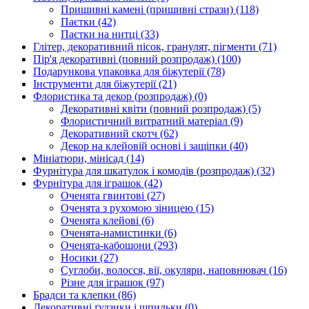
Пришивні камені (пришивні стрази)
(118)
Паєтки
(42)
Паєтки на нитці
(33)
Глітер, декоративний пісок, гранулят, пігменти
(71)
Пір'я декоративні (повний розпродаж)
(100)
Подарункова упаковка для біжутерії
(78)
Інструменти для біжутерії
(21)
Флористика та декор (розпродаж)
(0)
Декоративні квіти (повний розпродаж)
(5)
Флористичний витратний матеріал
(9)
Декоративний скотч
(62)
Декор на клейовій основі і защіпки
(40)
Мініатюри, мінісад
(14)
Фурнітура для шкатулок і комодів (розпродаж)
(32)
Фурнітура для іграшок
(42)
Оченята гвинтові
(27)
Оченята з рухомою зіницею
(15)
Оченята клейові
(6)
Оченята-намистинки
(6)
Оченята-кабошони
(293)
Носики
(27)
Суглоби, волосся, вії, окуляри, наповнювач
(16)
Різне для іграшок
(97)
Брадси та клепки
(86)
Декоративні ґудзики і шпильки
(0)