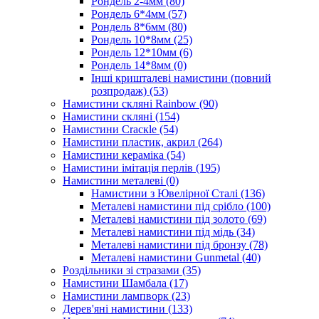
Рондель 2-4мм
(80)
Рондель 6*4мм
(57)
Рондель 8*6мм
(80)
Рондель 10*8мм
(25)
Рондель 12*10мм
(6)
Рондель 14*8мм
(0)
Інші кришталеві намистини (повний
розпродаж)
(53)
Намистини скляні Rainbow
(90)
Намистини скляні
(154)
Намистини Cracкle
(54)
Намистини пластик, акрил
(264)
Намистини кераміка
(54)
Намистини імітація перлів
(195)
Намистини металеві
(0)
Намистини з Ювелірної Сталі
(136)
Металеві намистини під срібло
(100)
Металеві намистини під золото
(69)
Металеві намистини під мідь
(34)
Металеві намистини під бронзу
(78)
Металеві намистини Gunmetal
(40)
Роздільники зі стразами
(35)
Намистини Шамбала
(17)
Намистини лампворк
(23)
Дерев'яні намистини
(133)