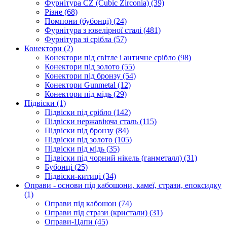
Фурнітура CZ (Cubic Zirconia)
(39)
Різне
(68)
Помпони (бубонці)
(24)
Фурнітура з ювелірної сталі
(481)
Фурнітура зі срібла
(57)
Конектори
(2)
Конектори під світле і античне срібло
(98)
Конектори під золото
(55)
Конектори під бронзу
(54)
Конектори Gunmetal
(12)
Конектори під мідь
(29)
Підвіски
(1)
Підвіски під срібло
(142)
Підвіски нержавіюча сталь
(115)
Підвіски під бронзу
(84)
Підвіски під золото
(105)
Підвіски під мідь
(35)
Підвіски під чорний нікель (ганметалл)
(31)
Бубонці
(25)
Підвіски-китиці
(34)
Оправи - основи під кабошони, камеї, стрази, епоксидку
(1)
Оправи під кабошон
(74)
Оправи під стрази (кристали)
(31)
Оправи-Цапи
(45)