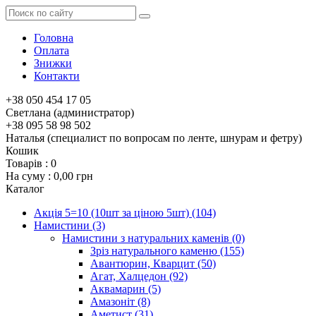
Головна
Оплата
Знижки
Контакти
+38 050 454 17 05
Светлана (администратор)
+38 095 58 98 502
Наталья (специалист по вопросам по ленте, шнурам и фетру)
Кошик
Товарів :
0
На суму :
0,00 грн
Каталог
Акція 5=10 (10шт за ціною 5шт)
(104)
Намистини
(3)
Намистини з натуральних каменів
(0)
Зріз натурального каменю
(155)
Авантюрин, Кварцит
(50)
Агат, Халцедон
(92)
Аквамарин
(5)
Амазоніт
(8)
Аметист
(31)