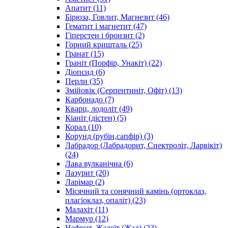
Апатит
(11)
Бірюза, Говлит, Магнезит
(46)
Гематит і магнетит
(47)
Гіперстен і бронзит
(2)
Горний кришталь
(25)
Гранат
(15)
Граніт (Порфір, Унакіт)
(22)
Діопсид
(6)
Перли
(35)
Змійовік (Серпентиніт, Офіт)
(13)
Карбонадо
(7)
Кварц, лодоліт
(49)
Кіаніт (дістен)
(5)
Корал
(10)
Корунд (рубін,сапфір)
(3)
Лабрадор (Лабрадорит, Спектроліт, Ларвікіт)
(24)
Лава вулканічна
(6)
Лазурит
(20)
Ларімар
(2)
Місячний та сонячний камінь (ортоклаз,
плагіоклаз, опаліт)
(23)
Малахіт
(11)
Мармур
(12)
Нефрит, Жадеїт (Жад)
(23)