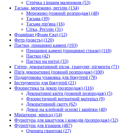
Стрічка з іншим малюнком
(53)
Тасьма, мереживо, регілін
(134)
Мереживо (повний розпродаж)
(48)
Тасьма
(39)
Тасьма пір'яна
(16)
Сітка, Регілін
(31)
Фоаміран (Фоам Єва)
(12)
Фетр (повсть)
(120)
Паєтки, пришивні камені
(193)
Пришивні камені (пришивні стрази)
(118)
Паєтки
(42)
Паєтки на нитці
(33)
Глітер, декоративний пісок, гранулят, пігменти
(71)
Пір'я декоративні (повний розпродаж)
(100)
Подарункова упаковка для біжутерії
(78)
Інструменти для біжутерії
(21)
Флористика та декор (розпродаж)
(116)
Декоративні квіти (повний розпродаж)
(5)
Флористичний витратний матеріал
(9)
Декоративний скотч
(62)
Декор на клейовій основі і защіпки
(40)
Мініатюри, мінісад
(14)
Фурнітура для шкатулок і комодів (розпродаж)
(32)
Фурнітура для іграшок
(487)
Оченята гвинтові
(27)