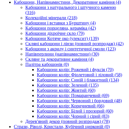
Кабошони, Напівнамистини, Декоративне каміння
(4)
Кабошони з натурального і штучного каменю
(316)
Колекційні мінерали
(218)
Кабошони і вставки з Бурштину
(4)
Кабошони порцеляна, кераміка
(42)
Кабошони діхроїчне скло
(79)
Кабошони Котяче око (улексит)
(139)
Скляні кабошони і лінзи (повний розпродаж)
(42)
Кабошони з акрилу і синтетичної смоли
(123)
Напівперлини (напівнамистини)
(30)
Скляне та декоративне каміння
(4)
Палітра кабошонів
(0)
Кабошони колір: Рожевий і фуксія
(70)
Кабошони колір: Фіолетовий і ліловий
(58)
Кабошони колір: Синій і блакитний
(134)
Кабошони колір: Зелений
(135)
Кабошони колір: Жовтий
(60)
Кабошони колір: Помаранчевий
(69)
Кабошони колір: Червоний і бордовий
(48)
Кабошони колір: Коричневий
(66)
Кабошони колір: Білий і прозорий
(60)
Кабошони колір: Чорний і сірий
(83)
Дерев'яний декор (повний розпродаж)
(78)
Стрази, Ріволі, Кристали, Кубічний цирконій
(0)