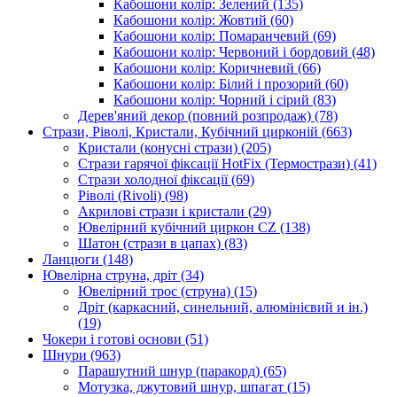
Кабошони колір: Зелений
(135)
Кабошони колір: Жовтий
(60)
Кабошони колір: Помаранчевий
(69)
Кабошони колір: Червоний і бордовий
(48)
Кабошони колір: Коричневий
(66)
Кабошони колір: Білий і прозорий
(60)
Кабошони колір: Чорний і сірий
(83)
Дерев'яний декор (повний розпродаж)
(78)
Стрази, Ріволі, Кристали, Кубічний цирконій
(663)
Кристали (конусні стрази)
(205)
Стрази гарячої фіксації HotFix (Термострази)
(41)
Стрази холодної фіксації
(69)
Ріволі (Rivoli)
(98)
Акрилові стрази і кристали
(29)
Ювелірний кубічний циркон CZ
(138)
Шатон (стрази в цапах)
(83)
Ланцюги
(148)
Ювелірна струна, дріт
(34)
Ювелірний трос (струна)
(15)
Дріт (каркасний, синельний, алюмінієвий и ін.)
(19)
Чокери і готові основи
(51)
Шнури
(963)
Парашутний шнур (паракорд)
(65)
Мотузка, джутовий шнур, шпагат
(15)