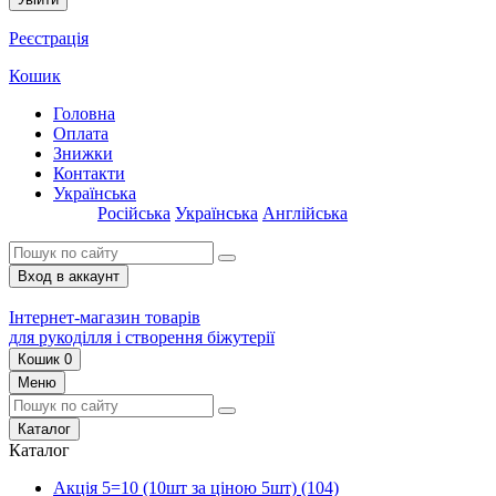
Реєстрація
Кошик
Головна
Оплата
Знижки
Контакти
Українська
Російська
Українська
Англійська
Вход в аккаунт
Інтернет-магазин товарів
для рукоділля і створення біжутерії
Кошик
0
Меню
Каталог
Каталог
Акція 5=10 (10шт за ціною 5шт)
(104)