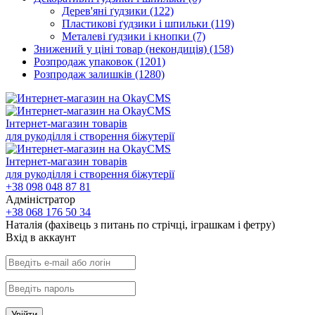
Дерев'яні ґудзики
(122)
Пластикові ґудзики і шпильки
(119)
Металеві ґудзики і кнопки
(7)
Знижений у ціні товар (некондиція)
(158)
Розпродаж упаковок
(1201)
Розпродаж залишків
(1280)
Інтернет-магазин товарів
для рукоділля і створення біжутерії
Інтернет-магазин товарів
для рукоділля і створення біжутерії
+38 098 048 87 81
Адміністратор
+38 068 176 50 34
Наталія (фахівець з питань по стрічці, іграшкам і фетру)
Вхiд в аккаунт
Увійти