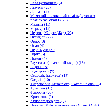
Лава вулканічна
(6)
Лазурит
(20)
Ларімар
(2)
Місячний та сонячний камінь (ортоклаз,
плагіоклаз, опаліт)
(23)
Малахіт
(11)
Мармур
(12)
Нефрит, Жадеїт (Жад)
(23)
Обсидіан
(27)
Онікс
(3)
Опал
(4)
Перламутр
(21)
Пірит
(5)
Преніт
(4)
Раухтопаз (димчастий кварц)
(13)
Родоніт
(5)
Родохрозит
(9)
Сердолік (карнеол)
(19)
Содаліт
(10)
Тигрове око, Бичаче око, Соколине око
(16)
Турмалін
(11)
Флюорит
(26)
Хризокола
(3)
Хризоліт (перідот)
(3)
Циркон і Кубічний цирконій (фіаніт)
(144)