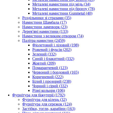
Металеві намистини під мідь
(34)
Металеві намистини під бронзу
(78)
Металеві намистини Gunmetal
(40)
Роздільники зі стразами
(35)
Намистини Шамбала
(17)
Намистини лампворк
(23)
Дерев'яні намистини
(133)
Намистини з великим отвором
(74)
Палітра намистин
(2459)
Фіолетовий і ліловий
(198)
Рожевий і фуксія
(202)
Зелений
(332)
Синій і блакитний
(332)
Жовтий
(209)
Помаранчевий
(123)
Червоний і бордовий
(165)
Коричневий
(222)
Білий і прозорий
(238)
Чорний і сірий
(332)
Різні кольори
(106)
Фурнітура для біжутерії
(1792)
Фурнітура для кілець
(32)
Фурнітура для сережок
(124)
Застібки, тогли, карабіни
(163)