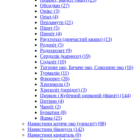
Обсидіан
(27)
Онікс
(3)
Опал
(4)
Перламутр
(21)
Пірит
(5)
Преніт
(4)
Раухтопаз (димчастий кварц)
(13)
Родоніт
(5)
Родохрозит
(9)
Сердолік (карнеол)
(19)
Содаліт
(10)
Тигрове око, Бичаче око, Соколине око
(16)
Турмалін
(11)
Флюорит
(26)
Хризокола
(3)
Хризоліт (перідот)
(3)
Циркон і Кубічний цирконій (фіаніт)
(144)
Цитрин
(4)
Чароїт
(2)
Бурштин
(8)
Яшма
(25)
Намистини котяче око (улексит)
(98)
Намистини біконуси
(142)
Намистини кришталь
(0)