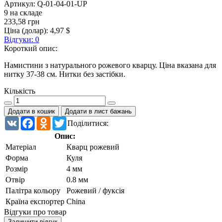
Артикул:
Q-01-04-01-UP
9 на складе
233,58 грн
Ціна (долар):
4,97 $
Відгуки: 0
Короткий опис:
Намистини з натурального рожевого кварцу. Ціна вказана для
нитку 37-38 см. Нитки без застібки.
Кількість
Додати в кошик
Додати в лист бажань
VK
Facebook
Odnoklassniki
Twitter
Поділитися:
Опис:
Матеріал
Кварц рожевий
Форма
Куля
Розмір
4 мм
Отвір
0.8 мм
Палітра кольору
Рожевий / фуксія
Країна експортер
China
Відгуки про товар
Залишити відгук