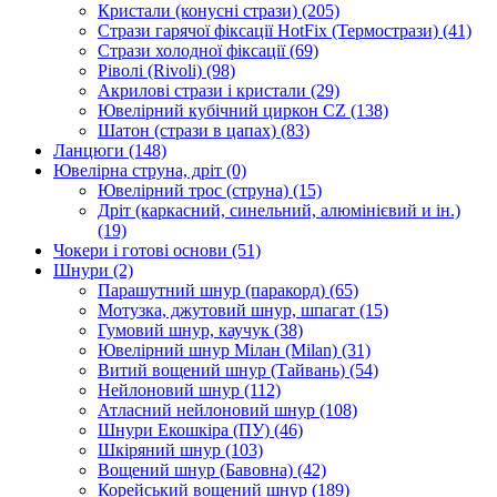
Кристали (конусні стрази)
(205)
Стрази гарячої фіксації HotFix (Термострази)
(41)
Стрази холодної фіксації
(69)
Ріволі (Rivoli)
(98)
Акрилові стрази і кристали
(29)
Ювелірний кубічний циркон CZ
(138)
Шатон (стрази в цапах)
(83)
Ланцюги
(148)
Ювелірна струна, дріт
(0)
Ювелірний трос (струна)
(15)
Дріт (каркасний, синельний, алюмінієвий и ін.)
(19)
Чокери і готові основи
(51)
Шнури
(2)
Парашутний шнур (паракорд)
(65)
Мотузка, джутовий шнур, шпагат
(15)
Гумовий шнур, каучук
(38)
Ювелірний шнур Мілан (Milan)
(31)
Витий вощений шнур (Тайвань)
(54)
Нейлоновий шнур
(112)
Атласний нейлоновий шнур
(108)
Шнури Екошкіра (ПУ)
(46)
Шкіряний шнур
(103)
Вощений шнур (Бавовна)
(42)
Корейський вощений шнур
(189)