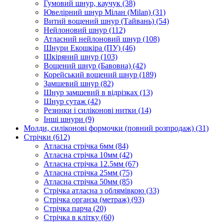
Гумовий шнур, каучук
(38)
Ювелірний шнур Мілан (Milan)
(31)
Витий вощений шнур (Тайвань)
(54)
Нейлоновий шнур
(112)
Атласний нейлоновий шнур
(108)
Шнури Екошкіра (ПУ)
(46)
Шкіряний шнур
(103)
Вощений шнур (Бавовна)
(42)
Корейський вощений шнур
(189)
Замшевий шнур
(82)
Шнур замшевий в відрізках
(13)
Шнур сутаж
(42)
Резинки і силіконові нитки
(14)
Інші шнури
(9)
Молди, силіконові формочки (повний розпродаж)
(31)
Стрічки
(612)
Атласна стрічка 6мм
(84)
Атласна стрічка 10мм
(42)
Атласна стрічка 12.5мм
(67)
Атласна стрічка 25мм
(75)
Атласна стрічка 50мм
(85)
Стрічка атласна з облямівкою
(33)
Стрічка органза (метраж)
(93)
Стрічка парча
(20)
Стрічка в клітку
(60)