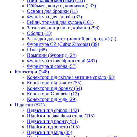
Піни, кільця монтажні
(111)
Обіймачі, конуси, ковпачки
(233)
Основи для брошки
(11)
Фурнітура для ключів
(32)
Бейли, тримачі для кулона
(101)
Затискачі, кінцевики, крімпи
(296)
Ободки
(18)
Закладки для книг (повний розпродаж)
(2)
Фурнітура CZ (Cubic Zirconia)
(39)
Різне
(68)
Помпони (бубонці)
(24)
Фурнітура з ювелірної сталі
(481)
Фурнітура зі срібла
(57)
Конектори
(248)
Конектори під світле і античне срібло
(98)
Конектори під золото
(55)
Конектори під бронзу
(54)
Конектори Gunmetal
(12)
Конектори під мідь
(29)
Підвіски
(571)
Підвіски під срібло
(142)
Підвіски нержавіюча сталь
(115)
Підвіски під бронзу
(84)
Підвіски під золото
(105)
Підвіски під мідь
(35)