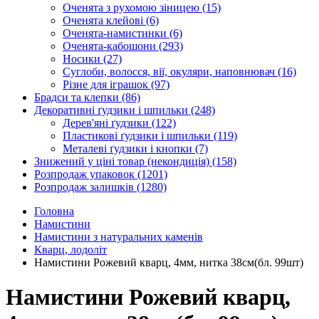
Оченята з рухомою зіницею
(15)
Оченята клейові
(6)
Оченята-намистинки
(6)
Оченята-кабошони
(293)
Носики
(27)
Суглоби, волосся, вії, окуляри, наповнювач
(16)
Різне для іграшок
(97)
Брадси та клепки
(86)
Декоративні ґудзики і шпильки
(248)
Дерев'яні ґудзики
(122)
Пластикові ґудзики і шпильки
(119)
Металеві ґудзики і кнопки
(7)
Знижений у ціні товар (некондиція)
(158)
Розпродаж упаковок
(1201)
Розпродаж залишків
(1280)
Головна
Намистини
Намистини з натуральних каменів
Кварц, лодоліт
Намистини Рожевий кварц, 4мм, нитка 38см(бл. 99шт)
Намистини Рожевий кварц,