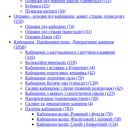
Підвіски під чорний нікель (ганметалл)
(31)
Бубонці
(25)
Підвіски-китиці
(34)
Оправи - основи під кабошони, камеї, стрази, епоксидку
(150)
Оправи під кабошон
(74)
Оправи під стрази (кристали)
(31)
Оправи-Цапи
(45)
Кабошони, Напівнамистини, Декоративне каміння
(1858)
Кабошони з натурального і штучного каменю
(316)
Колекційні мінерали
(218)
Кабошони і вставки з Бурштину
(4)
Кабошони порцеляна, кераміка
(42)
Кабошони діхроїчне скло
(79)
Кабошони Котяче око (улексит)
(139)
Скляні кабошони і лінзи (повний розпродаж)
(42)
Кабошони з акрилу і синтетичної смоли
(123)
Напівперлини (напівнамистини)
(30)
Скляне та декоративне каміння
(4)
Палітра кабошонів
(783)
Кабошони колір: Рожевий і фуксія
(70)
Кабошони колір: Фіолетовий і ліловий
(58)
Кабошони колір: Синій і блакитний
(134)