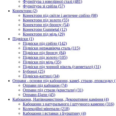
Фурнітура з ювелірної сталі
(481)
Фурнітура зі срібла
(57)
Конектори
(2)
Конектори під світле і античне срібло
(98)
Конектори під золото
(55)
Конектори під бронзу
(54)
Конектори Gunmetal
(12)
Конектори під мідь
(29)
Підвіски
(1)
Підвіски під срібло
(142)
Підвіски нержавіюча сталь
(115)
Підвіски під бронзу
(84)
Підвіски під золото
(105)
Підвіски під мідь
(35)
Підвіски під чорний нікель (ганметалл)
(31)
Бубонці
(25)
Підвіски-китиці
(34)
Оправи - основи під кабошони, камеї, стрази, епоксидку
(
Оправи під кабошон
(74)
Оправи під стрази (кристали)
(31)
Оправи-Цапи
(45)
Кабошони, Напівнамистини, Декоративне каміння
(4)
Кабошони з натурального і штучного каменю
(316)
Колекційні мінерали
(218)
Кабошони і вставки з Бурштину
(4)