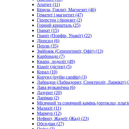
Апатит
(11)
Бірюза, Говлит, Магнезит
(46)
Гематит і магнетит
(47)
Гіперстен і бронзит
(2)
Горний кришталь
(25)
Гранат
(15)
Граніт (Порфір, Унакіт)
(22)
Діопсид
(6)
Перли
(35)
Змійовік (Серпентиніт, Офіт)
(13)
Карбонадо
(7)
Кварц, лодоліт
(49)
Кіаніт (дістен)
(5)
Корал
(10)
Корунд (рубін,сапфір)
(3)
Лабрадор (Лабрадорит, Спектроліт, Ларвікіт)
(
Лава вулканічна
(6)
Лазурит
(20)
Ларімар
(2)
Місячний та сонячний камінь (ортоклаз, плагі
Малахіт
(11)
Мармур
(12)
Нефрит, Жадеїт (Жад)
(23)
Обсидіан
(27)
Онікс
(3)