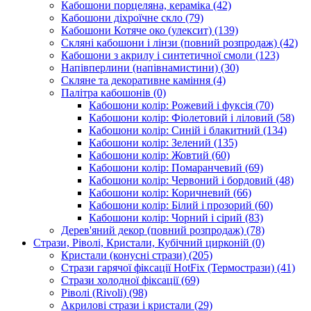
Кабошони порцеляна, кераміка
(42)
Кабошони діхроїчне скло
(79)
Кабошони Котяче око (улексит)
(139)
Скляні кабошони і лінзи (повний розпродаж)
(42)
Кабошони з акрилу і синтетичної смоли
(123)
Напівперлини (напівнамистини)
(30)
Скляне та декоративне каміння
(4)
Палітра кабошонів
(0)
Кабошони колір: Рожевий і фуксія
(70)
Кабошони колір: Фіолетовий і ліловий
(58)
Кабошони колір: Синій і блакитний
(134)
Кабошони колір: Зелений
(135)
Кабошони колір: Жовтий
(60)
Кабошони колір: Помаранчевий
(69)
Кабошони колір: Червоний і бордовий
(48)
Кабошони колір: Коричневий
(66)
Кабошони колір: Білий і прозорий
(60)
Кабошони колір: Чорний і сірий
(83)
Дерев'яний декор (повний розпродаж)
(78)
Стрази, Ріволі, Кристали, Кубічний цирконій
(0)
Кристали (конусні стрази)
(205)
Стрази гарячої фіксації HotFix (Термострази)
(41)
Стрази холодної фіксації
(69)
Ріволі (Rivoli)
(98)
Акрилові стрази і кристали
(29)