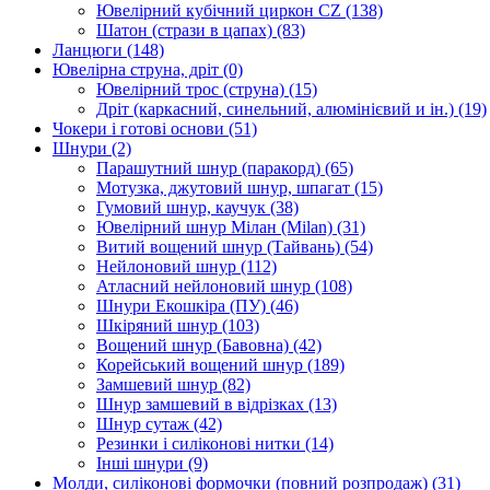
Ювелірний кубічний циркон CZ
(138)
Шатон (стрази в цапах)
(83)
Ланцюги
(148)
Ювелірна струна, дріт
(0)
Ювелірний трос (струна)
(15)
Дріт (каркасний, синельний, алюмінієвий и ін.)
(19)
Чокери і готові основи
(51)
Шнури
(2)
Парашутний шнур (паракорд)
(65)
Мотузка, джутовий шнур, шпагат
(15)
Гумовий шнур, каучук
(38)
Ювелірний шнур Мілан (Milan)
(31)
Витий вощений шнур (Тайвань)
(54)
Нейлоновий шнур
(112)
Атласний нейлоновий шнур
(108)
Шнури Екошкіра (ПУ)
(46)
Шкіряний шнур
(103)
Вощений шнур (Бавовна)
(42)
Корейський вощений шнур
(189)
Замшевий шнур
(82)
Шнур замшевий в відрізках
(13)
Шнур сутаж
(42)
Резинки і силіконові нитки
(14)
Інші шнури
(9)
Молди, силіконові формочки (повний розпродаж)
(31)