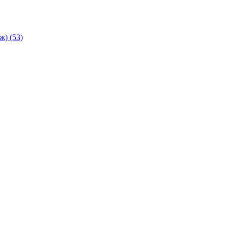
аж)
(53)