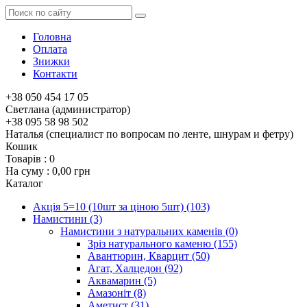
Головна
Оплата
Знижки
Контакти
+38 050 454 17 05
Светлана (администратор)
+38 095 58 98 502
Наталья (специалист по вопросам по ленте, шнурам и фетру)
Кошик
Товарів :
0
На суму :
0,00 грн
Каталог
Акція 5=10 (10шт за ціною 5шт)
(103)
Намистини
(3)
Намистини з натуральних каменів
(0)
Зріз натурального каменю
(155)
Авантюрин, Кварцит
(50)
Агат, Халцедон
(92)
Аквамарин
(5)
Амазоніт
(8)
Аметист
(31)