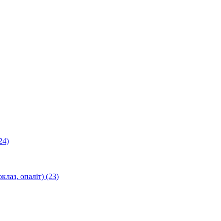
24)
оклаз, опаліт)
(23)