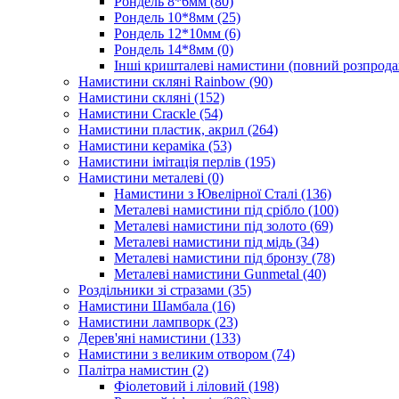
Рондель 8*6мм
(80)
Рондель 10*8мм
(25)
Рондель 12*10мм
(6)
Рондель 14*8мм
(0)
Інші кришталеві намистини (повний розпрод
Намистини скляні Rainbow
(90)
Намистини скляні
(152)
Намистини Cracкle
(54)
Намистини пластик, акрил
(264)
Намистини кераміка
(53)
Намистини імітація перлів
(195)
Намистини металеві
(0)
Намистини з Ювелірної Сталі
(136)
Металеві намистини під срібло
(100)
Металеві намистини під золото
(69)
Металеві намистини під мідь
(34)
Металеві намистини під бронзу
(78)
Металеві намистини Gunmetal
(40)
Роздільники зі стразами
(35)
Намистини Шамбала
(16)
Намистини лампворк
(23)
Дерев'яні намистини
(133)
Намистини з великим отвором
(74)
Палітра намистин
(2)
Фіолетовий і ліловий
(198)