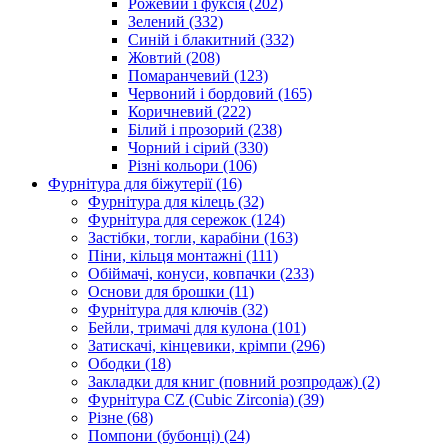
Рожевий і фуксія
(202)
Зелений
(332)
Синій і блакитний
(332)
Жовтий
(208)
Помаранчевий
(123)
Червоний і бордовий
(165)
Коричневий
(222)
Білий і прозорий
(238)
Чорний і сірий
(330)
Різні кольори
(106)
Фурнітура для біжутерії
(16)
Фурнітура для кілець
(32)
Фурнітура для сережок
(124)
Застібки, тогли, карабіни
(163)
Піни, кільця монтажні
(111)
Обіймачі, конуси, ковпачки
(233)
Основи для брошки
(11)
Фурнітура для ключів
(32)
Бейли, тримачі для кулона
(101)
Затискачі, кінцевики, крімпи
(296)
Ободки
(18)
Закладки для книг (повний розпродаж)
(2)
Фурнітура CZ (Cubic Zirconia)
(39)
Різне
(68)
Помпони (бубонці)
(24)