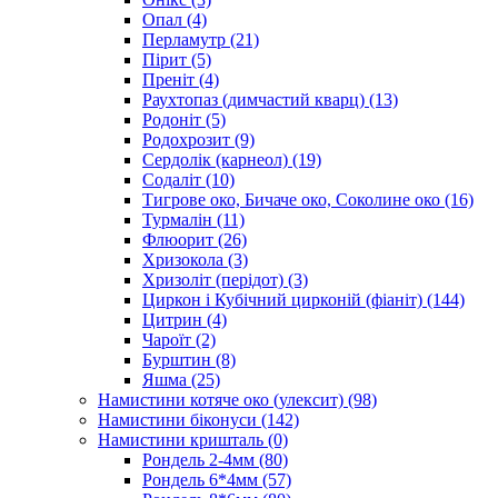
Опал
(4)
Перламутр
(21)
Пірит
(5)
Преніт
(4)
Раухтопаз (димчастий кварц)
(13)
Родоніт
(5)
Родохрозит
(9)
Сердолік (карнеол)
(19)
Содаліт
(10)
Тигрове око, Бичаче око, Соколине око
(16)
Турмалін
(11)
Флюорит
(26)
Хризокола
(3)
Хризоліт (перідот)
(3)
Циркон і Кубічний цирконій (фіаніт)
(144)
Цитрин
(4)
Чароїт
(2)
Бурштин
(8)
Яшма
(25)
Намистини котяче око (улексит)
(98)
Намистини біконуси
(142)
Намистини кришталь
(0)
Рондель 2-4мм
(80)
Рондель 6*4мм
(57)