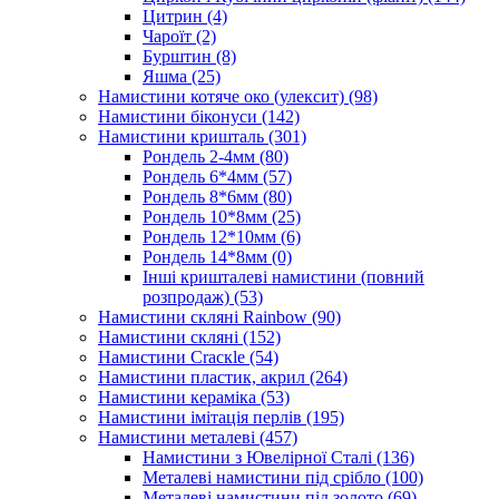
Цитрин
(4)
Чароїт
(2)
Бурштин
(8)
Яшма
(25)
Намистини котяче око (улексит)
(98)
Намистини біконуси
(142)
Намистини кришталь
(301)
Рондель 2-4мм
(80)
Рондель 6*4мм
(57)
Рондель 8*6мм
(80)
Рондель 10*8мм
(25)
Рондель 12*10мм
(6)
Рондель 14*8мм
(0)
Інші кришталеві намистини (повний
розпродаж)
(53)
Намистини скляні Rainbow
(90)
Намистини скляні
(152)
Намистини Cracкle
(54)
Намистини пластик, акрил
(264)
Намистини кераміка
(53)
Намистини імітація перлів
(195)
Намистини металеві
(457)
Намистини з Ювелірної Сталі
(136)
Металеві намистини під срібло
(100)
Металеві намистини під золото
(69)