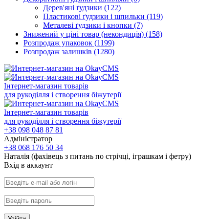
Дерев'яні ґудзики
(122)
Пластикові ґудзики і шпильки
(119)
Металеві ґудзики і кнопки
(7)
Знижений у ціні товар (некондиція)
(158)
Розпродаж упаковок
(1199)
Розпродаж залишків
(1280)
Інтернет-магазин товарів
для рукоділля і створення біжутерії
Інтернет-магазин товарів
для рукоділля і створення біжутерії
+38 098 048 87 81
Адміністратор
+38 068 176 50 34
Наталія (фахівець з питань по стрічці, іграшкам і фетру)
Вхiд в аккаунт
Увійти