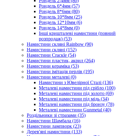
Рондель 2-4мм
(80)
Рондель 6*4мм
(57)
Рондель 8*6мм
(80)
Рондель 10*8мм
(25)
Рондель 12*10мм
(6)
Рондель 14*8мм
(0)
Інші кришталеві намистини (повний
розпродаж)
(53)
Намистини скляні Rainbow
(90)
Намистини скляні
(152)
Намистини Cracкle
(54)
Намистини пластик, акрил
(264)
Намистини кераміка
(53)
Намистини імітація перлів
(195)
Намистини металеві
(0)
Намистини з Ювелірної Сталі
(136)
Металеві намистини під срібло
(100)
Металеві намистини під золото
(69)
Металеві намистини під мідь
(34)
Металеві намистини під бронзу
(78)
Металеві намистини Gunmetal
(40)
Роздільники зі стразами
(35)
Намистини Шамбала
(16)
Намистини лампворк
(23)
Дерев'яні намистини
(133)