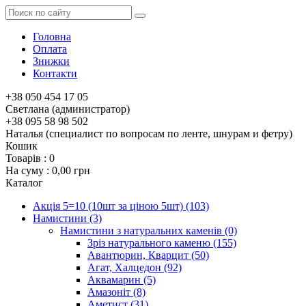
Головна
Оплата
Знижки
Контакти
+38 050 454 17 05
Светлана (администратор)
+38 095 58 98 502
Наталья (специалист по вопросам по ленте, шнурам и фетру)
Кошик
Товарів :
0
На суму :
0,00 грн
Каталог
Акція 5=10 (10шт за ціною 5шт)
(103)
Намистини
(3)
Намистини з натуральних каменів
(0)
Зріз натурального каменю
(155)
Авантюрин, Кварцит
(50)
Агат, Халцедон
(92)
Аквамарин
(5)
Амазоніт
(8)
Аметист
(31)