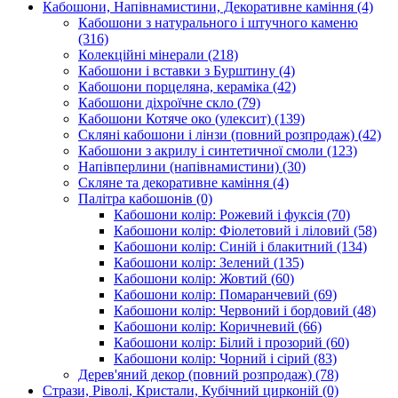
Кабошони, Напівнамистини, Декоративне каміння
(4)
Кабошони з натурального і штучного каменю
(316)
Колекційні мінерали
(218)
Кабошони і вставки з Бурштину
(4)
Кабошони порцеляна, кераміка
(42)
Кабошони діхроїчне скло
(79)
Кабошони Котяче око (улексит)
(139)
Скляні кабошони і лінзи (повний розпродаж)
(42)
Кабошони з акрилу і синтетичної смоли
(123)
Напівперлини (напівнамистини)
(30)
Скляне та декоративне каміння
(4)
Палітра кабошонів
(0)
Кабошони колір: Рожевий і фуксія
(70)
Кабошони колір: Фіолетовий і ліловий
(58)
Кабошони колір: Синій і блакитний
(134)
Кабошони колір: Зелений
(135)
Кабошони колір: Жовтий
(60)
Кабошони колір: Помаранчевий
(69)
Кабошони колір: Червоний і бордовий
(48)
Кабошони колір: Коричневий
(66)
Кабошони колір: Білий і прозорий
(60)
Кабошони колір: Чорний і сірий
(83)
Дерев'яний декор (повний розпродаж)
(78)
Стрази, Ріволі, Кристали, Кубічний цирконій
(0)