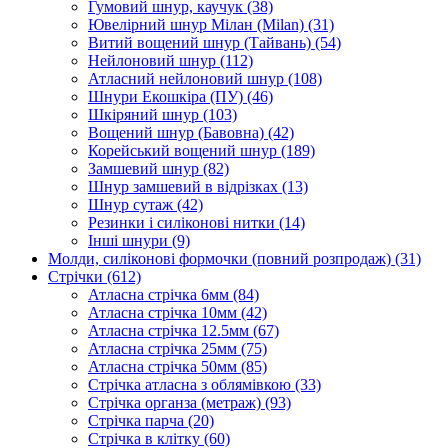
Гумовий шнур, каучук
(38)
Ювелірний шнур Мілан (Milan)
(31)
Витий вощений шнур (Тайвань)
(54)
Нейлоновий шнур
(112)
Атласний нейлоновий шнур
(108)
Шнури Екошкіра (ПУ)
(46)
Шкіряний шнур
(103)
Вощений шнур (Бавовна)
(42)
Корейський вощений шнур
(189)
Замшевий шнур
(82)
Шнур замшевий в відрізках
(13)
Шнур сутаж
(42)
Резинки і силіконові нитки
(14)
Інші шнури
(9)
Молди, силіконові формочки (повний розпродаж)
(31)
Стрічки
(612)
Атласна стрічка 6мм
(84)
Атласна стрічка 10мм
(42)
Атласна стрічка 12.5мм
(67)
Атласна стрічка 25мм
(75)
Атласна стрічка 50мм
(85)
Стрічка атласна з облямівкою
(33)
Стрічка органза (метраж)
(93)
Стрічка парча
(20)
Стрічка в клітку
(60)