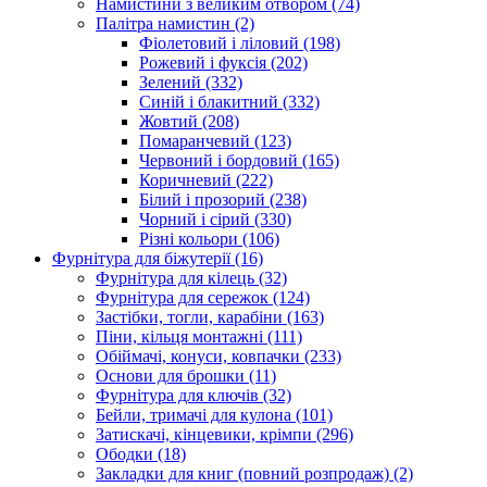
Намистини з великим отвором
(74)
Палітра намистин
(2)
Фіолетовий і ліловий
(198)
Рожевий і фуксія
(202)
Зелений
(332)
Синій і блакитний
(332)
Жовтий
(208)
Помаранчевий
(123)
Червоний і бордовий
(165)
Коричневий
(222)
Білий і прозорий
(238)
Чорний і сірий
(330)
Різні кольори
(106)
Фурнітура для біжутерії
(16)
Фурнітура для кілець
(32)
Фурнітура для сережок
(124)
Застібки, тогли, карабіни
(163)
Піни, кільця монтажні
(111)
Обіймачі, конуси, ковпачки
(233)
Основи для брошки
(11)
Фурнітура для ключів
(32)
Бейли, тримачі для кулона
(101)
Затискачі, кінцевики, крімпи
(296)
Ободки
(18)
Закладки для книг (повний розпродаж)
(2)