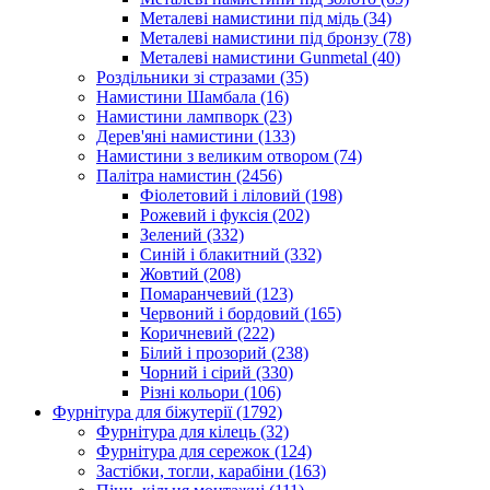
Металеві намистини під мідь
(34)
Металеві намистини під бронзу
(78)
Металеві намистини Gunmetal
(40)
Роздільники зі стразами
(35)
Намистини Шамбала
(16)
Намистини лампворк
(23)
Дерев'яні намистини
(133)
Намистини з великим отвором
(74)
Палітра намистин
(2456)
Фіолетовий і ліловий
(198)
Рожевий і фуксія
(202)
Зелений
(332)
Синій і блакитний
(332)
Жовтий
(208)
Помаранчевий
(123)
Червоний і бордовий
(165)
Коричневий
(222)
Білий і прозорий
(238)
Чорний і сірий
(330)
Різні кольори
(106)
Фурнітура для біжутерії
(1792)
Фурнітура для кілець
(32)
Фурнітура для сережок
(124)
Застібки, тогли, карабіни
(163)