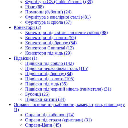
Фурнітура CZ (Cubic Zirconia)
(39)
Різне
(68)
Помпони (бубонці)
(24)
Фурнітура з ювелірної сталі
(481)
Фурнітура зі срібла
(57)
Конектори
(2)
Конектори під світле і античне срібло
(98)
Конектори під золото
(55)
Конектори під бронзу
(54)
Конектори Gunmetal
(12)
Конектори під мідь
(29)
Підвіски
(1)
Підвіски під срібло
(142)
Підвіски нержавіюча сталь
(115)
Підвіски під бронзу
(84)
Підвіски під золото
(105)
Підвіски під мідь
(35)
Підвіски під чорний нікель (ганметалл)
(31)
Бубонці
(25)
Підвіски-китиці
(34)
Оправи - основи під кабошони, камеї, стрази, епоксидку
(1)
Оправи під кабошон
(74)
Оправи під стрази (кристали)
(31)
Оправи-Цапи
(45)