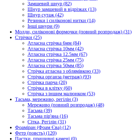
Замшевий шнур
(82)
Шнур замшевий в відрізках
(13)
Шнур сутаж
(42)
Резинки і силіконові нитки
(14)
Інші шнури
(9)
Молди, силіконові формочки (повний розпродаж)
(31)
Стрічки
(25)
Атласна стрічка 6мм
(84)
Атласна стрічка 10мм
(42)
Атласна стрічка 12.5мм
(67)
Атласна стрічка 25мм
(75)
Атласна стрічка 50мм
(85)
Стрічка атласна з облямівкою
(33)
Стрічка органза (метраж)
(93)
Стрічка парча
(20)
Стрічка в клітку
(60)
Стрічка з іншим малюнком
(53)
Тасьма, мереживо, регілін
(3)
Мереживо (повний розпродаж)
(48)
Тасьма
(39)
Тасьма пір'яна
(16)
Сітка, Регілін
(31)
Фоаміран (Фоам Єва)
(12)
Фетр (повсть)
(120)
Паєтки, пришивні камені
(0)