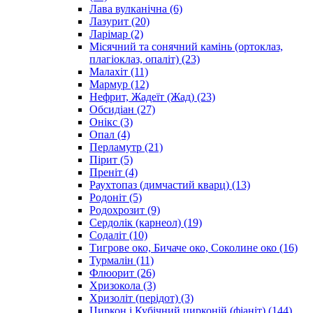
Лава вулканічна
(6)
Лазурит
(20)
Ларімар
(2)
Місячний та сонячний камінь (ортоклаз,
плагіоклаз, опаліт)
(23)
Малахіт
(11)
Мармур
(12)
Нефрит, Жадеїт (Жад)
(23)
Обсидіан
(27)
Онікс
(3)
Опал
(4)
Перламутр
(21)
Пірит
(5)
Преніт
(4)
Раухтопаз (димчастий кварц)
(13)
Родоніт
(5)
Родохрозит
(9)
Сердолік (карнеол)
(19)
Содаліт
(10)
Тигрове око, Бичаче око, Соколине око
(16)
Турмалін
(11)
Флюорит
(26)
Хризокола
(3)
Хризоліт (перідот)
(3)
Циркон і Кубічний цирконій (фіаніт)
(144)