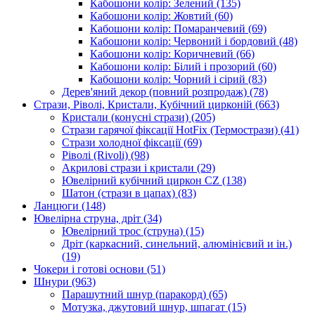
Кабошони колір: Зелений
(135)
Кабошони колір: Жовтий
(60)
Кабошони колір: Помаранчевий
(69)
Кабошони колір: Червоний і бордовий
(48)
Кабошони колір: Коричневий
(66)
Кабошони колір: Білий і прозорий
(60)
Кабошони колір: Чорний і сірий
(83)
Дерев'яний декор (повний розпродаж)
(78)
Стрази, Ріволі, Кристали, Кубічний цирконій
(663)
Кристали (конусні стрази)
(205)
Стрази гарячої фіксації HotFix (Термострази)
(41)
Стрази холодної фіксації
(69)
Ріволі (Rivoli)
(98)
Акрилові стрази і кристали
(29)
Ювелірний кубічний циркон CZ
(138)
Шатон (стрази в цапах)
(83)
Ланцюги
(148)
Ювелірна струна, дріт
(34)
Ювелірний трос (струна)
(15)
Дріт (каркасний, синельний, алюмінієвий и ін.)
(19)
Чокери і готові основи
(51)
Шнури
(963)
Парашутний шнур (паракорд)
(65)
Мотузка, джутовий шнур, шпагат
(15)