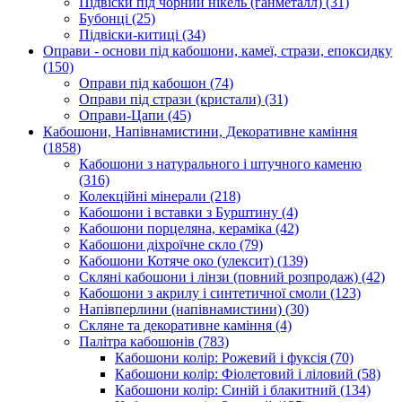
Підвіски під чорний нікель (ганметалл)
(31)
Бубонці
(25)
Підвіски-китиці
(34)
Оправи - основи під кабошони, камеї, стрази, епоксидку
(150)
Оправи під кабошон
(74)
Оправи під стрази (кристали)
(31)
Оправи-Цапи
(45)
Кабошони, Напівнамистини, Декоративне каміння
(1858)
Кабошони з натурального і штучного каменю
(316)
Колекційні мінерали
(218)
Кабошони і вставки з Бурштину
(4)
Кабошони порцеляна, кераміка
(42)
Кабошони діхроїчне скло
(79)
Кабошони Котяче око (улексит)
(139)
Скляні кабошони і лінзи (повний розпродаж)
(42)
Кабошони з акрилу і синтетичної смоли
(123)
Напівперлини (напівнамистини)
(30)
Скляне та декоративне каміння
(4)
Палітра кабошонів
(783)
Кабошони колір: Рожевий і фуксія
(70)
Кабошони колір: Фіолетовий і ліловий
(58)
Кабошони колір: Синій і блакитний
(134)