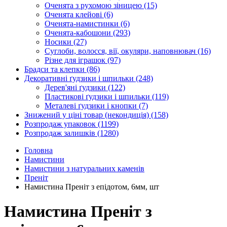
Оченята з рухомою зіницею
(15)
Оченята клейові
(6)
Оченята-намистинки
(6)
Оченята-кабошони
(293)
Носики
(27)
Суглоби, волосся, вії, окуляри, наповнювач
(16)
Різне для іграшок
(97)
Брадси та клепки
(86)
Декоративні ґудзики і шпильки
(248)
Дерев'яні ґудзики
(122)
Пластикові ґудзики і шпильки
(119)
Металеві ґудзики і кнопки
(7)
Знижений у ціні товар (некондиція)
(158)
Розпродаж упаковок
(1199)
Розпродаж залишків
(1280)
Головна
Намистини
Намистини з натуральних каменів
Преніт
Намистина Преніт з епідотом, 6мм, шт
Намистина Преніт з