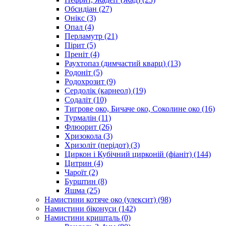
Обсидіан
(27)
Онікс
(3)
Опал
(4)
Перламутр
(21)
Пірит
(5)
Преніт
(4)
Раухтопаз (димчастий кварц)
(13)
Родоніт
(5)
Родохрозит
(9)
Сердолік (карнеол)
(19)
Содаліт
(10)
Тигрове око, Бичаче око, Соколине око
(16)
Турмалін
(11)
Флюорит
(26)
Хризокола
(3)
Хризоліт (перідот)
(3)
Циркон і Кубічний цирконій (фіаніт)
(144)
Цитрин
(4)
Чароїт
(2)
Бурштин
(8)
Яшма
(25)
Намистини котяче око (улексит)
(98)
Намистини біконуси
(142)
Намистини кришталь
(0)