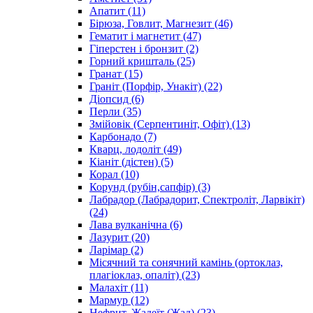
Апатит
(11)
Бірюза, Говлит, Магнезит
(46)
Гематит і магнетит
(47)
Гіперстен і бронзит
(2)
Горний кришталь
(25)
Гранат
(15)
Граніт (Порфір, Унакіт)
(22)
Діопсид
(6)
Перли
(35)
Змійовік (Серпентиніт, Офіт)
(13)
Карбонадо
(7)
Кварц, лодоліт
(49)
Кіаніт (дістен)
(5)
Корал
(10)
Корунд (рубін,сапфір)
(3)
Лабрадор (Лабрадорит, Спектроліт, Ларвікіт)
(24)
Лава вулканічна
(6)
Лазурит
(20)
Ларімар
(2)
Місячний та сонячний камінь (ортоклаз,
плагіоклаз, опаліт)
(23)
Малахіт
(11)
Мармур
(12)
Нефрит, Жадеїт (Жад)
(23)