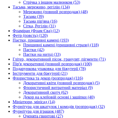
Стрічка з іншим малюнком
(53)
Тасьма, мереживо, регілін
(134)
Мереживо (повний розпродаж)
(48)
Тасьма
(39)
Тасьма пір'яна
(16)
Сітка, Регілін
(31)
Фоаміран (Фоам Єва)
(12)
Фетр (повсть)
(120)
Паєтки, пришивні камені
(193)
Пришивні камені (пришивні стрази)
(118)
Паєтки
(42)
Паєтки на нитці
(33)
Глітер, декоративний пісок, гранулят, пігменти
(71)
Пір'я декоративні (повний розпродаж)
(100)
Подарункова упаковка для біжутерії
(78)
Інструменти для біжутерії
(21)
Флористика та декор (розпродаж)
(116)
Декоративні квіти (повний розпродаж)
(5)
Флористичний витратний матеріал
(9)
Декоративний скотч
(62)
Декор на клейовій основі і защіпки
(40)
Мініатюри, мінісад
(14)
Фурнітура для шкатулок і комодів (розпродаж)
(32)
Фурнітура для іграшок
(487)
Оченята гвинтові
(27)