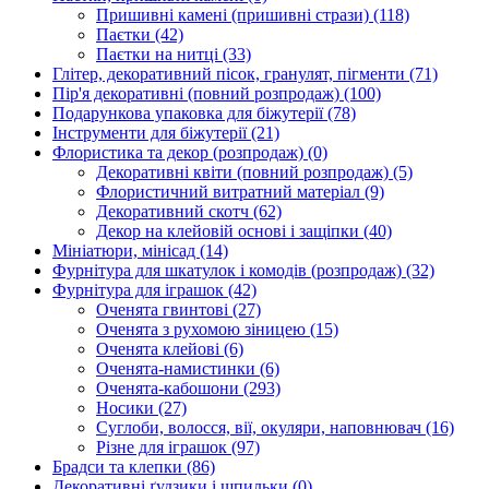
Пришивні камені (пришивні стрази)
(118)
Паєтки
(42)
Паєтки на нитці
(33)
Глітер, декоративний пісок, гранулят, пігменти
(71)
Пір'я декоративні (повний розпродаж)
(100)
Подарункова упаковка для біжутерії
(78)
Інструменти для біжутерії
(21)
Флористика та декор (розпродаж)
(0)
Декоративні квіти (повний розпродаж)
(5)
Флористичний витратний матеріал
(9)
Декоративний скотч
(62)
Декор на клейовій основі і защіпки
(40)
Мініатюри, мінісад
(14)
Фурнітура для шкатулок і комодів (розпродаж)
(32)
Фурнітура для іграшок
(42)
Оченята гвинтові
(27)
Оченята з рухомою зіницею
(15)
Оченята клейові
(6)
Оченята-намистинки
(6)
Оченята-кабошони
(293)
Носики
(27)
Суглоби, волосся, вії, окуляри, наповнювач
(16)
Різне для іграшок
(97)
Брадси та клепки
(86)
Декоративні ґудзики і шпильки
(0)