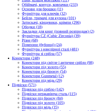
Піни, кільця монтажні
(111)
Обіймачі, конуси, ковпачки
(233)
Основи для брошки
(11)
Фурнітура для ключів
(32)
Бейли, тримачі для кулона
(101)
Затискачі, кінцевики, крімпи
(296)
Ободки
(18)
Закладки для книг (повний розпродаж)
(2)
Фурнітура CZ (Cubic Zirconia)
(39)
Різне
(68)
Помпони (бубонці)
(24)
Фурнітура з ювелірної сталі
(481)
Фурнітура зі срібла
(57)
Конектори
(248)
Конектори під світле і античне срібло
(98)
Конектори під золото
(55)
Конектори під бронзу
(54)
Конектори Gunmetal
(12)
Конектори під мідь
(29)
Підвіски
(571)
Підвіски під срібло
(142)
Підвіски нержавіюча сталь
(115)
Підвіски під бронзу
(84)
Підвіски під золото
(105)
Підвіски під мідь
(35)