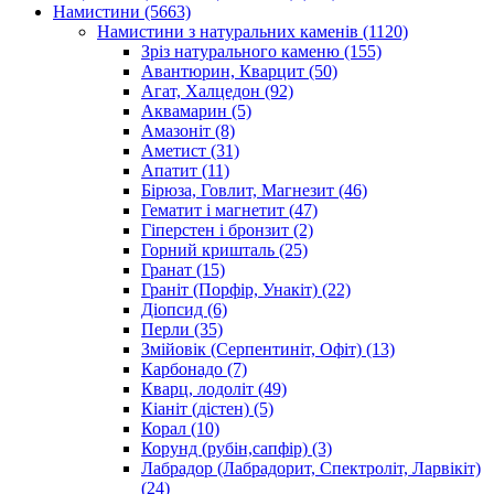
Намистини
(5663)
Намистини з натуральних каменів
(1120)
Зріз натурального каменю
(155)
Авантюрин, Кварцит
(50)
Агат, Халцедон
(92)
Аквамарин
(5)
Амазоніт
(8)
Аметист
(31)
Апатит
(11)
Бірюза, Говлит, Магнезит
(46)
Гематит і магнетит
(47)
Гіперстен і бронзит
(2)
Горний кришталь
(25)
Гранат
(15)
Граніт (Порфір, Унакіт)
(22)
Діопсид
(6)
Перли
(35)
Змійовік (Серпентиніт, Офіт)
(13)
Карбонадо
(7)
Кварц, лодоліт
(49)
Кіаніт (дістен)
(5)
Корал
(10)
Корунд (рубін,сапфір)
(3)
Лабрадор (Лабрадорит, Спектроліт, Ларвікіт)
(24)