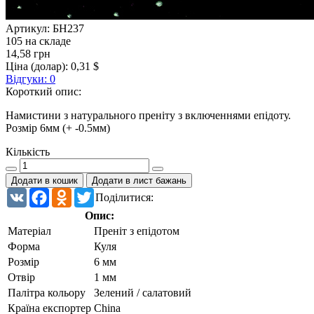
Артикул:
БН237
105 на складе
14,58 грн
Ціна (долар):
0,31 $
Відгуки: 0
Короткий опис:
Намистини з натурального преніту з включеннями епідоту.
Розмір 6мм (+ -0.5мм)
Кількість
Додати в кошик
Додати в лист бажань
VK
Facebook
Odnoklassniki
Twitter
Поділитися:
Опис:
Матеріал
Преніт з епідотом
Форма
Куля
Розмір
6 мм
Отвір
1 мм
Палітра кольору
Зелений / салатовий
Країна експортер
China