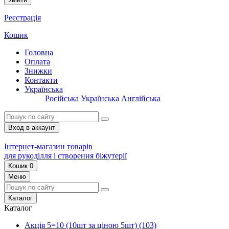
Реєстрація
Кошик
Головна
Оплата
Знижки
Контакти
Українська
Російська
Українська
Англійська
Вход в аккаунт
Інтернет-магазин товарів
для рукоділля і створення біжутерії
Кошик
0
Меню
Каталог
Каталог
Акція 5=10 (10шт за ціною 5шт)
(103)