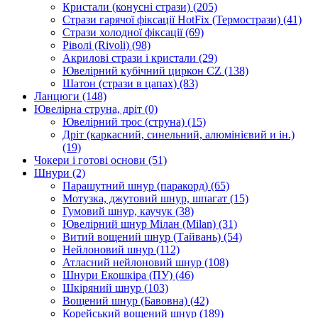
Кристали (конусні стрази)
(205)
Стрази гарячої фіксації HotFix (Термострази)
(41)
Стрази холодної фіксації
(69)
Ріволі (Rivoli)
(98)
Акрилові стрази і кристали
(29)
Ювелірний кубічний циркон CZ
(138)
Шатон (стрази в цапах)
(83)
Ланцюги
(148)
Ювелірна струна, дріт
(0)
Ювелірний трос (струна)
(15)
Дріт (каркасний, синельний, алюмінієвий и ін.)
(19)
Чокери і готові основи
(51)
Шнури
(2)
Парашутний шнур (паракорд)
(65)
Мотузка, джутовий шнур, шпагат
(15)
Гумовий шнур, каучук
(38)
Ювелірний шнур Мілан (Milan)
(31)
Витий вощений шнур (Тайвань)
(54)
Нейлоновий шнур
(112)
Атласний нейлоновий шнур
(108)
Шнури Екошкіра (ПУ)
(46)
Шкіряний шнур
(103)
Вощений шнур (Бавовна)
(42)
Корейський вощений шнур
(189)