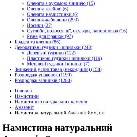
Оченята з рухомою зіницею
(15)
Оченята клейові
(6)
Оченята-намистинки
(6)
Оченята-кабошони
(293)
Носики
(27)
Суглоби, волосся, вії, окуляри, наповнювач
(16)
Різне для іграшок
(97)
Брадси та клепки
(86)
Декоративні ґудзики і шпильки
(248)
Дерев'яні ґудзики
(122)
Пластикові ґудзики і шпильки
(119)
Металеві ґудзики і кнопки
(7)
Знижений у ціні товар (некондиція)
(158)
Розпродаж упаковок
(1199)
Розпродаж залишків
(1280)
Головна
Намистини
Намистини з натуральних каменів
Амазоніт
Намистина натуральний Амазоніт 8мм, шт
Намистина натуральний