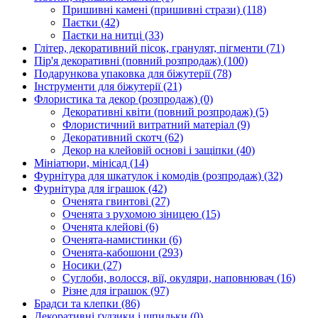
Пришивні камені (пришивні стрази)
(118)
Паєтки
(42)
Паєтки на нитці
(33)
Глітер, декоративний пісок, гранулят, пігменти
(71)
Пір'я декоративні (повний розпродаж)
(100)
Подарункова упаковка для біжутерії
(78)
Інструменти для біжутерії
(21)
Флористика та декор (розпродаж)
(0)
Декоративні квіти (повний розпродаж)
(5)
Флористичний витратний матеріал
(9)
Декоративний скотч
(62)
Декор на клейовій основі і защіпки
(40)
Мініатюри, мінісад
(14)
Фурнітура для шкатулок і комодів (розпродаж)
(32)
Фурнітура для іграшок
(42)
Оченята гвинтові
(27)
Оченята з рухомою зіницею
(15)
Оченята клейові
(6)
Оченята-намистинки
(6)
Оченята-кабошони
(293)
Носики
(27)
Суглоби, волосся, вії, окуляри, наповнювач
(16)
Різне для іграшок
(97)
Брадси та клепки
(86)
Декоративні ґудзики і шпильки
(0)