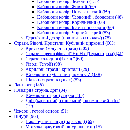
Кабошони колір: Зелений
(135)
Кабошони колір: Жовтий
(60)
Кабошони колір: Помаранчевий
(69)
Кабошони колір: Червоний і бордовий
(48)
Кабошони колір: Коричневий
(66)
Кабошони колір: Білий і прозорий
(60)
Кабошони колір: Чорний і сірий
(83)
Дерев'яний декор (повний розпродаж)
(78)
Стрази, Ріволі, Кристали, Кубічний цирконій
(663)
Кристали (конусні стрази)
(205)
Стрази гарячої фіксації HotFix (Термострази)
(41)
Стрази холодної фіксації
(69)
Ріволі (Rivoli)
(98)
Акрилові стрази і кристали
(29)
Ювелірний кубічний циркон CZ
(138)
Шатон (стрази в цапах)
(83)
Ланцюги
(148)
Ювелірна струна, дріт
(34)
Ювелірний трос (струна)
(15)
Дріт (каркасний, синельний, алюмінієвий и ін.)
(19)
Чокери і готові основи
(51)
Шнури
(963)
Парашутний шнур (паракорд)
(65)
Мотузка, джутовий шнур, шпагат
(15)