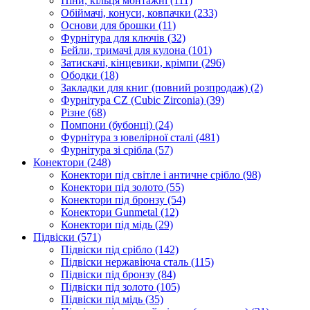
Піни, кільця монтажні
(111)
Обіймачі, конуси, ковпачки
(233)
Основи для брошки
(11)
Фурнітура для ключів
(32)
Бейли, тримачі для кулона
(101)
Затискачі, кінцевики, крімпи
(296)
Ободки
(18)
Закладки для книг (повний розпродаж)
(2)
Фурнітура CZ (Cubic Zirconia)
(39)
Різне
(68)
Помпони (бубонці)
(24)
Фурнітура з ювелірної сталі
(481)
Фурнітура зі срібла
(57)
Конектори
(248)
Конектори під світле і античне срібло
(98)
Конектори під золото
(55)
Конектори під бронзу
(54)
Конектори Gunmetal
(12)
Конектори під мідь
(29)
Підвіски
(571)
Підвіски під срібло
(142)
Підвіски нержавіюча сталь
(115)
Підвіски під бронзу
(84)
Підвіски під золото
(105)
Підвіски під мідь
(35)