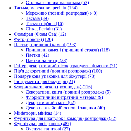
Стрічка з іншим малюнком
(53)
Тасьма, мереживо, регілін
(134)
Мереживо (повний розпродаж)
(48)
Тасьма
(39)
Тасьма пір'яна
(16)
Сітка, Регілін
(31)
Фоаміран (Фоам Єва)
(12)
Фетр (повсть)
(120)
Паєтки, пришивні камені
(193)
Пришивні камені (пришивні стрази)
(118)
Паєтки
(42)
Паєтки на нитці
(33)
Глітер, декоративний пісок, гранулят, пігменти
(71)
Пір'я декоративні (повний розпродаж)
(100)
Подарункова упаковка для біжутерії
(78)
Інструменти для біжутерії
(21)
Флористика та декор (розпродаж)
(116)
Декоративні квіти (повний розпродаж)
(5)
Флористичний витратний матеріал
(9)
Декоративний скотч
(62)
Декор на клейовій основі і защіпки
(40)
Мініатюри, мінісад
(14)
Фурнітура для шкатулок і комодів (розпродаж)
(32)
Фурнітура для іграшок
(487)
Оченята гвинтові
(27)