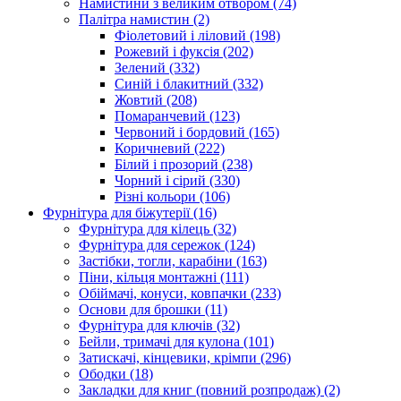
Намистини з великим отвором
(74)
Палітра намистин
(2)
Фіолетовий і ліловий
(198)
Рожевий і фуксія
(202)
Зелений
(332)
Синій і блакитний
(332)
Жовтий
(208)
Помаранчевий
(123)
Червоний і бордовий
(165)
Коричневий
(222)
Білий і прозорий
(238)
Чорний і сірий
(330)
Різні кольори
(106)
Фурнітура для біжутерії
(16)
Фурнітура для кілець
(32)
Фурнітура для сережок
(124)
Застібки, тогли, карабіни
(163)
Піни, кільця монтажні
(111)
Обіймачі, конуси, ковпачки
(233)
Основи для брошки
(11)
Фурнітура для ключів
(32)
Бейли, тримачі для кулона
(101)
Затискачі, кінцевики, крімпи
(296)
Ободки
(18)
Закладки для книг (повний розпродаж)
(2)