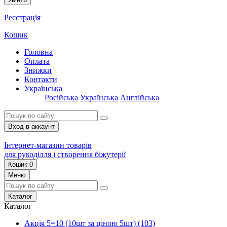
Реєстрація
Кошик
Головна
Оплата
Знижки
Контакти
Українська
Російська
Українська
Англійська
Вход в аккаунт
Інтернет-магазин товарів
для рукоділля і створення біжутерії
Кошик
0
Меню
Каталог
Каталог
Акція 5=10 (10шт за ціною 5шт)
(103)