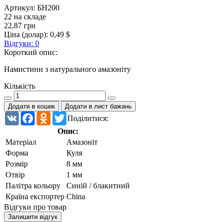
Артикул:
БН200
22 на складе
22,87 грн
Ціна (долар):
0,49 $
Відгуки: 0
Короткий опис:
Намистини з натурального амазоніту
Кількість
Додати в кошик
Додати в лист бажань
VK
Facebook
Odnoklassniki
Twitter
Поділитися:
Опис:
Матеріал
Амазоніт
Форма
Куля
Розмір
8 мм
Отвір
1 мм
Палітра кольору
Синій / блакитний
Країна експортер
China
Відгуки про товар
Залишити відгук