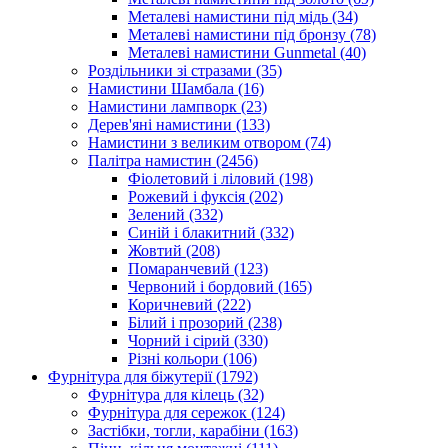
Металеві намистини під мідь
(34)
Металеві намистини під бронзу
(78)
Металеві намистини Gunmetal
(40)
Роздільники зі стразами
(35)
Намистини Шамбала
(16)
Намистини лампворк
(23)
Дерев'яні намистини
(133)
Намистини з великим отвором
(74)
Палітра намистин
(2456)
Фіолетовий і ліловий
(198)
Рожевий і фуксія
(202)
Зелений
(332)
Синій і блакитний
(332)
Жовтий
(208)
Помаранчевий
(123)
Червоний і бордовий
(165)
Коричневий
(222)
Білий і прозорий
(238)
Чорний і сірий
(330)
Різні кольори
(106)
Фурнітура для біжутерії
(1792)
Фурнітура для кілець
(32)
Фурнітура для сережок
(124)
Застібки, тогли, карабіни
(163)