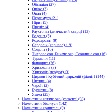
Обсидіан
(27)
Онікс
(3)
Опал
(4)
Перламутр
(21)
Пірит
(5)
Преніт
(4)
Раухтопаз (димчастий кварц)
(13)
Родоніт
(5)
Родохрозит
(9)
Сердолік (карнеол)
(19)
Содаліт
(10)
Тигрове око, Бичаче око, Соколине око
(16)
Турмалін
(11)
Флюорит
(26)
Хризокола
(3)
Хризоліт (перідот)
(3)
Циркон і Кубічний цирконій (фіаніт)
(144)
Цитрин
(4)
Чароїт
(2)
Бурштин
(8)
Яшма
(25)
Намистини котяче око (улексит)
(98)
Намистини біконуси
(142)
Намистини кришталь
(0)