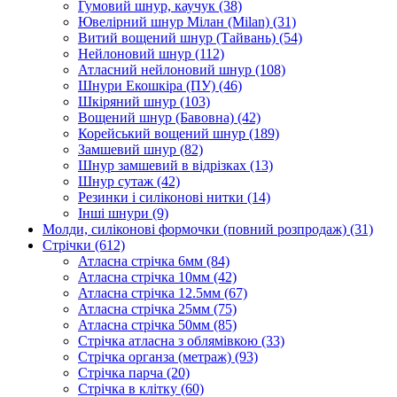
Гумовий шнур, каучук
(38)
Ювелірний шнур Мілан (Milan)
(31)
Витий вощений шнур (Тайвань)
(54)
Нейлоновий шнур
(112)
Атласний нейлоновий шнур
(108)
Шнури Екошкіра (ПУ)
(46)
Шкіряний шнур
(103)
Вощений шнур (Бавовна)
(42)
Корейський вощений шнур
(189)
Замшевий шнур
(82)
Шнур замшевий в відрізках
(13)
Шнур сутаж
(42)
Резинки і силіконові нитки
(14)
Інші шнури
(9)
Молди, силіконові формочки (повний розпродаж)
(31)
Стрічки
(612)
Атласна стрічка 6мм
(84)
Атласна стрічка 10мм
(42)
Атласна стрічка 12.5мм
(67)
Атласна стрічка 25мм
(75)
Атласна стрічка 50мм
(85)
Стрічка атласна з облямівкою
(33)
Стрічка органза (метраж)
(93)
Стрічка парча
(20)
Стрічка в клітку
(60)