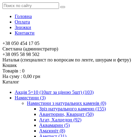
Головна
Оплата
Знижки
Контакти
+38 050 454 17 05
Светлана (администратор)
+38 095 58 98 502
Наталья (специалист по вопросам по ленте, шнурам и фетру)
Кошик
Товарів :
0
На суму :
0,00 грн
Каталог
Акція 5=10 (10шт за ціною 5шт)
(103)
Намистини
(3)
Намистини з натуральних каменів
(0)
Зріз натурального каменю
(155)
Авантюрин, Кварцит
(50)
Агат, Халцедон
(92)
Аквамарин
(5)
Амазоніт
(8)
Аметист
(31)