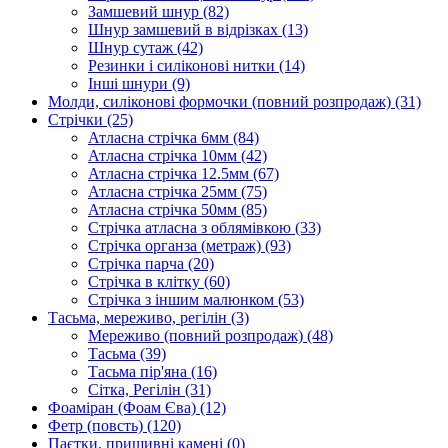
Замшевий шнур
(82)
Шнур замшевий в відрізках
(13)
Шнур сутаж
(42)
Резинки і силіконові нитки
(14)
Інші шнури
(9)
Молди, силіконові формочки (повний розпродаж)
(31)
Стрічки
(25)
Атласна стрічка 6мм
(84)
Атласна стрічка 10мм
(42)
Атласна стрічка 12.5мм
(67)
Атласна стрічка 25мм
(75)
Атласна стрічка 50мм
(85)
Стрічка атласна з облямівкою
(33)
Стрічка органза (метраж)
(93)
Стрічка парча
(20)
Стрічка в клітку
(60)
Стрічка з іншим малюнком
(53)
Тасьма, мереживо, регілін
(3)
Мереживо (повний розпродаж)
(48)
Тасьма
(39)
Тасьма пір'яна
(16)
Сітка, Регілін
(31)
Фоаміран (Фоам Єва)
(12)
Фетр (повсть)
(120)
Паєтки, пришивні камені
(0)