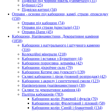
Підвіски під чорний нікель (ганметалл)
(31)
Бубонці
(25)
Підвіски-китиці
(34)
Оправи - основи під кабошони, камеї, стрази, епоксидку
(150)
Оправи під кабошон
(74)
Оправи під стрази (кристали)
(31)
Оправи-Цапи
(45)
Кабошони, Напівнамистини, Декоративне каміння
(1858)
Кабошони з натурального і штучного каменю
(316)
Колекційні мінерали
(218)
Кабошони і вставки з Бурштину
(4)
Кабошони порцеляна, кераміка
(42)
Кабошони діхроїчне скло
(79)
Кабошони Котяче око (улексит)
(139)
Скляні кабошони і лінзи (повний розпродаж)
(42)
Кабошони з акрилу і синтетичної смоли
(123)
Напівперлини (напівнамистини)
(30)
Скляне та декоративне каміння
(4)
Палітра кабошонів
(783)
Кабошони колір: Рожевий і фуксія
(70)
Кабошони колір: Фіолетовий і ліловий
(58)
Кабошони колір: Синій і блакитний
(134)