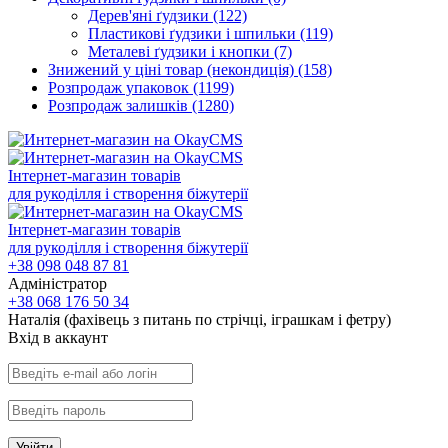
Дерев'яні ґудзики
(122)
Пластикові ґудзики і шпильки
(119)
Металеві ґудзики і кнопки
(7)
Знижений у ціні товар (некондиція)
(158)
Розпродаж упаковок
(1199)
Розпродаж залишків
(1280)
Інтернет-магазин товарів
для рукоділля і створення біжутерії
Інтернет-магазин товарів
для рукоділля і створення біжутерії
+38 098 048 87 81
Адміністратор
+38 068 176 50 34
Наталія (фахівець з питань по стрічці, іграшкам і фетру)
Вхiд в аккаунт
Увійти