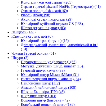
Кристали (конусні стрази)
(205)
Стрази гарячої фіксації HotFix (Термострази)
(41)
Стрази холодної фіксації
(69)
Ріволі (Rivoli)
(98)
Акрилові стрази і кристали
(29)
Ювелірний кубічний циркон CZ
(138)
Шатон (стрази в цапах)
(83)
Ланцюги
(148)
Ювелірна струна, дріт
(0)
Ювелірний трос (струна)
(15)
Дріт (каркасний, синельний, алюмінієвий и ін.)
(19)
Чокери і готові основи
(51)
Шнури
(2)
Парашутний шнур (паракорд)
(65)
Мотузка, джутовий шнур, шпагат
(15)
Гумовий шнур, каучук
(38)
Ювелірний шнур Мілан (Milan)
(31)
Витий вощений шнур (Тайвань)
(54)
Нейлоновий шнур
(112)
Атласний нейлоновий шнур
(108)
Шнури Екошкіра (ПУ)
(46)
Шкіряний шнур
(103)
Вощений шнур (Бавовна)
(42)
Корейський вощений шнур
(189)