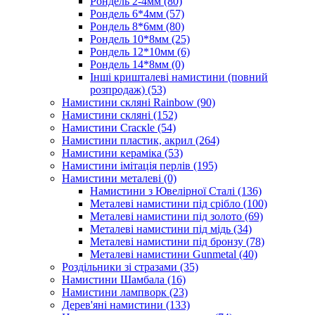
Рондель 2-4мм
(80)
Рондель 6*4мм
(57)
Рондель 8*6мм
(80)
Рондель 10*8мм
(25)
Рондель 12*10мм
(6)
Рондель 14*8мм
(0)
Інші кришталеві намистини (повний
розпродаж)
(53)
Намистини скляні Rainbow
(90)
Намистини скляні
(152)
Намистини Cracкle
(54)
Намистини пластик, акрил
(264)
Намистини кераміка
(53)
Намистини імітація перлів
(195)
Намистини металеві
(0)
Намистини з Ювелірної Сталі
(136)
Металеві намистини під срібло
(100)
Металеві намистини під золото
(69)
Металеві намистини під мідь
(34)
Металеві намистини під бронзу
(78)
Металеві намистини Gunmetal
(40)
Роздільники зі стразами
(35)
Намистини Шамбала
(16)
Намистини лампворк
(23)
Дерев'яні намистини
(133)