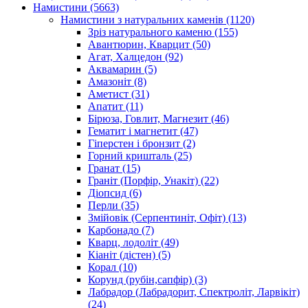
Намистини
(5663)
Намистини з натуральних каменів
(1120)
Зріз натурального каменю
(155)
Авантюрин, Кварцит
(50)
Агат, Халцедон
(92)
Аквамарин
(5)
Амазоніт
(8)
Аметист
(31)
Апатит
(11)
Бірюза, Говлит, Магнезит
(46)
Гематит і магнетит
(47)
Гіперстен і бронзит
(2)
Горний кришталь
(25)
Гранат
(15)
Граніт (Порфір, Унакіт)
(22)
Діопсид
(6)
Перли
(35)
Змійовік (Серпентиніт, Офіт)
(13)
Карбонадо
(7)
Кварц, лодоліт
(49)
Кіаніт (дістен)
(5)
Корал
(10)
Корунд (рубін,сапфір)
(3)
Лабрадор (Лабрадорит, Спектроліт, Ларвікіт)
(24)