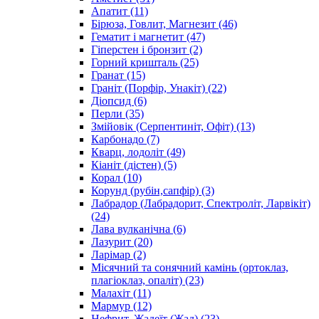
Апатит
(11)
Бірюза, Говлит, Магнезит
(46)
Гематит і магнетит
(47)
Гіперстен і бронзит
(2)
Горний кришталь
(25)
Гранат
(15)
Граніт (Порфір, Унакіт)
(22)
Діопсид
(6)
Перли
(35)
Змійовік (Серпентиніт, Офіт)
(13)
Карбонадо
(7)
Кварц, лодоліт
(49)
Кіаніт (дістен)
(5)
Корал
(10)
Корунд (рубін,сапфір)
(3)
Лабрадор (Лабрадорит, Спектроліт, Ларвікіт)
(24)
Лава вулканічна
(6)
Лазурит
(20)
Ларімар
(2)
Місячний та сонячний камінь (ортоклаз,
плагіоклаз, опаліт)
(23)
Малахіт
(11)
Мармур
(12)
Нефрит, Жадеїт (Жад)
(23)