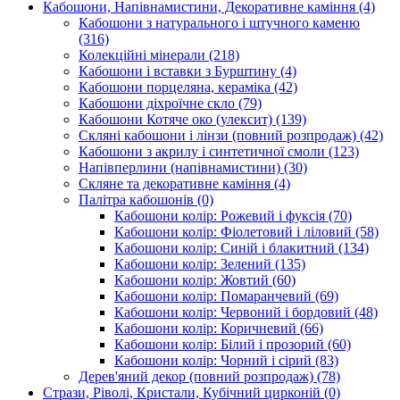
Кабошони, Напівнамистини, Декоративне каміння
(4)
Кабошони з натурального і штучного каменю
(316)
Колекційні мінерали
(218)
Кабошони і вставки з Бурштину
(4)
Кабошони порцеляна, кераміка
(42)
Кабошони діхроїчне скло
(79)
Кабошони Котяче око (улексит)
(139)
Скляні кабошони і лінзи (повний розпродаж)
(42)
Кабошони з акрилу і синтетичної смоли
(123)
Напівперлини (напівнамистини)
(30)
Скляне та декоративне каміння
(4)
Палітра кабошонів
(0)
Кабошони колір: Рожевий і фуксія
(70)
Кабошони колір: Фіолетовий і ліловий
(58)
Кабошони колір: Синій і блакитний
(134)
Кабошони колір: Зелений
(135)
Кабошони колір: Жовтий
(60)
Кабошони колір: Помаранчевий
(69)
Кабошони колір: Червоний і бордовий
(48)
Кабошони колір: Коричневий
(66)
Кабошони колір: Білий і прозорий
(60)
Кабошони колір: Чорний і сірий
(83)
Дерев'яний декор (повний розпродаж)
(78)
Стрази, Ріволі, Кристали, Кубічний цирконій
(0)