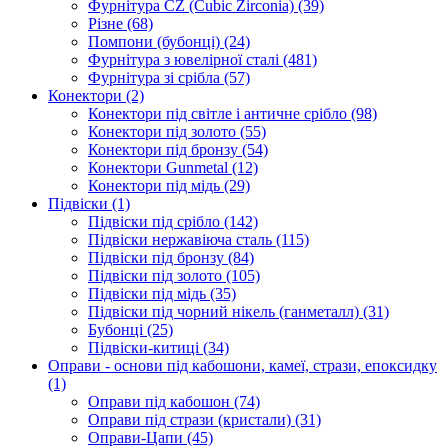
Фурнітура CZ (Cubic Zirconia)
(39)
Різне
(68)
Помпони (бубонці)
(24)
Фурнітура з ювелірної сталі
(481)
Фурнітура зі срібла
(57)
Конектори
(2)
Конектори під світле і античне срібло
(98)
Конектори під золото
(55)
Конектори під бронзу
(54)
Конектори Gunmetal
(12)
Конектори під мідь
(29)
Підвіски
(1)
Підвіски під срібло
(142)
Підвіски нержавіюча сталь
(115)
Підвіски під бронзу
(84)
Підвіски під золото
(105)
Підвіски під мідь
(35)
Підвіски під чорний нікель (ганметалл)
(31)
Бубонці
(25)
Підвіски-китиці
(34)
Оправи - основи під кабошони, камеї, стрази, епоксидку
(1)
Оправи під кабошон
(74)
Оправи під стрази (кристали)
(31)
Оправи-Цапи
(45)