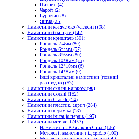
Цитрин
(4)
Чароїт
(2)
Бурштин
(8)
Яшма
(25)
Намистини котяче око (улексит)
(98)
Намистини біконуси
(142)
Намистини кришталь
(301)
Рондель 2-4мм
(80)
Рондель 6*4мм
(57)
Рондель 8*6мм
(80)
Рондель 10*8мм
(25)
Рондель 12*10мм
(6)
Рондель 14*8мм
(0)
Інші кришталеві намистини (повний
розпродаж)
(53)
Намистини скляні Rainbow
(90)
Намистини скляні
(152)
Намистини Cracкle
(54)
Намистини пластик, акрил
(264)
Намистини кераміка
(53)
Намистини імітація перлів
(195)
Намистини металеві
(457)
Намистини з Ювелірної Сталі
(136)
Металеві намистини під срібло
(100)
Металеві намистини під золото
(69)