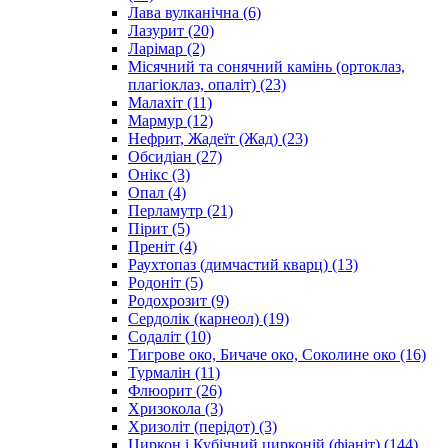
Лава вулканічна
(6)
Лазурит
(20)
Ларімар
(2)
Місячний та сонячний камінь (ортоклаз,
плагіоклаз, опаліт)
(23)
Малахіт
(11)
Мармур
(12)
Нефрит, Жадеїт (Жад)
(23)
Обсидіан
(27)
Онікс
(3)
Опал
(4)
Перламутр
(21)
Пірит
(5)
Преніт
(4)
Раухтопаз (димчастий кварц)
(13)
Родоніт
(5)
Родохрозит
(9)
Сердолік (карнеол)
(19)
Содаліт
(10)
Тигрове око, Бичаче око, Соколине око
(16)
Турмалін
(11)
Флюорит
(26)
Хризокола
(3)
Хризоліт (перідот)
(3)
Циркон і Кубічний цирконій (фіаніт)
(144)