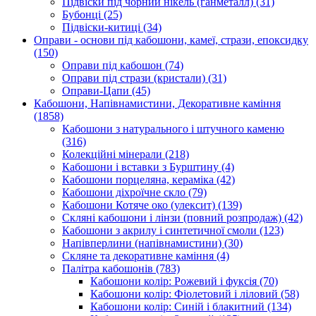
Підвіски під чорний нікель (ганметалл)
(31)
Бубонці
(25)
Підвіски-китиці
(34)
Оправи - основи під кабошони, камеї, стрази, епоксидку
(150)
Оправи під кабошон
(74)
Оправи під стрази (кристали)
(31)
Оправи-Цапи
(45)
Кабошони, Напівнамистини, Декоративне каміння
(1858)
Кабошони з натурального і штучного каменю
(316)
Колекційні мінерали
(218)
Кабошони і вставки з Бурштину
(4)
Кабошони порцеляна, кераміка
(42)
Кабошони діхроїчне скло
(79)
Кабошони Котяче око (улексит)
(139)
Скляні кабошони і лінзи (повний розпродаж)
(42)
Кабошони з акрилу і синтетичної смоли
(123)
Напівперлини (напівнамистини)
(30)
Скляне та декоративне каміння
(4)
Палітра кабошонів
(783)
Кабошони колір: Рожевий і фуксія
(70)
Кабошони колір: Фіолетовий і ліловий
(58)
Кабошони колір: Синій і блакитний
(134)