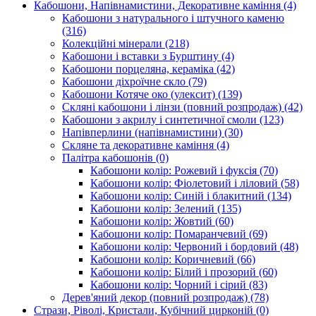
Кабошони, Напівнамистини, Декоративне каміння
(4)
Кабошони з натурального і штучного каменю
(316)
Колекційні мінерали
(218)
Кабошони і вставки з Бурштину
(4)
Кабошони порцеляна, кераміка
(42)
Кабошони діхроїчне скло
(79)
Кабошони Котяче око (улексит)
(139)
Скляні кабошони і лінзи (повний розпродаж)
(42)
Кабошони з акрилу і синтетичної смоли
(123)
Напівперлини (напівнамистини)
(30)
Скляне та декоративне каміння
(4)
Палітра кабошонів
(0)
Кабошони колір: Рожевий і фуксія
(70)
Кабошони колір: Фіолетовий і ліловий
(58)
Кабошони колір: Синій і блакитний
(134)
Кабошони колір: Зелений
(135)
Кабошони колір: Жовтий
(60)
Кабошони колір: Помаранчевий
(69)
Кабошони колір: Червоний і бордовий
(48)
Кабошони колір: Коричневий
(66)
Кабошони колір: Білий і прозорий
(60)
Кабошони колір: Чорний і сірий
(83)
Дерев'яний декор (повний розпродаж)
(78)
Стрази, Ріволі, Кристали, Кубічний цирконій
(0)