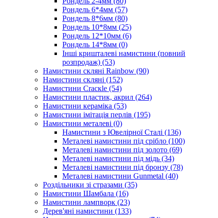
Рондель 2-4мм
(80)
Рондель 6*4мм
(57)
Рондель 8*6мм
(80)
Рондель 10*8мм
(25)
Рондель 12*10мм
(6)
Рондель 14*8мм
(0)
Інші кришталеві намистини (повний
розпродаж)
(53)
Намистини скляні Rainbow
(90)
Намистини скляні
(152)
Намистини Cracкle
(54)
Намистини пластик, акрил
(264)
Намистини кераміка
(53)
Намистини імітація перлів
(195)
Намистини металеві
(0)
Намистини з Ювелірної Сталі
(136)
Металеві намистини під срібло
(100)
Металеві намистини під золото
(69)
Металеві намистини під мідь
(34)
Металеві намистини під бронзу
(78)
Металеві намистини Gunmetal
(40)
Роздільники зі стразами
(35)
Намистини Шамбала
(16)
Намистини лампворк
(23)
Дерев'яні намистини
(133)