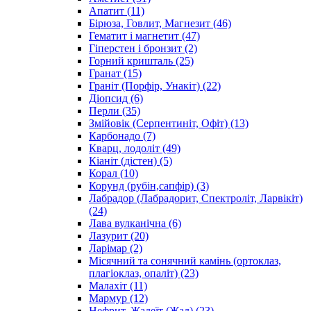
Апатит
(11)
Бірюза, Говлит, Магнезит
(46)
Гематит і магнетит
(47)
Гіперстен і бронзит
(2)
Горний кришталь
(25)
Гранат
(15)
Граніт (Порфір, Унакіт)
(22)
Діопсид
(6)
Перли
(35)
Змійовік (Серпентиніт, Офіт)
(13)
Карбонадо
(7)
Кварц, лодоліт
(49)
Кіаніт (дістен)
(5)
Корал
(10)
Корунд (рубін,сапфір)
(3)
Лабрадор (Лабрадорит, Спектроліт, Ларвікіт)
(24)
Лава вулканічна
(6)
Лазурит
(20)
Ларімар
(2)
Місячний та сонячний камінь (ортоклаз,
плагіоклаз, опаліт)
(23)
Малахіт
(11)
Мармур
(12)
Нефрит, Жадеїт (Жад)
(23)