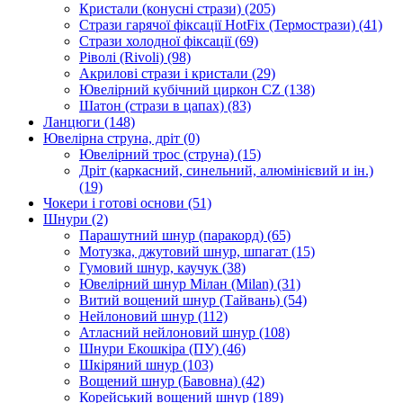
Кристали (конусні стрази)
(205)
Стрази гарячої фіксації HotFix (Термострази)
(41)
Стрази холодної фіксації
(69)
Ріволі (Rivoli)
(98)
Акрилові стрази і кристали
(29)
Ювелірний кубічний циркон CZ
(138)
Шатон (стрази в цапах)
(83)
Ланцюги
(148)
Ювелірна струна, дріт
(0)
Ювелірний трос (струна)
(15)
Дріт (каркасний, синельний, алюмінієвий и ін.)
(19)
Чокери і готові основи
(51)
Шнури
(2)
Парашутний шнур (паракорд)
(65)
Мотузка, джутовий шнур, шпагат
(15)
Гумовий шнур, каучук
(38)
Ювелірний шнур Мілан (Milan)
(31)
Витий вощений шнур (Тайвань)
(54)
Нейлоновий шнур
(112)
Атласний нейлоновий шнур
(108)
Шнури Екошкіра (ПУ)
(46)
Шкіряний шнур
(103)
Вощений шнур (Бавовна)
(42)
Корейський вощений шнур
(189)