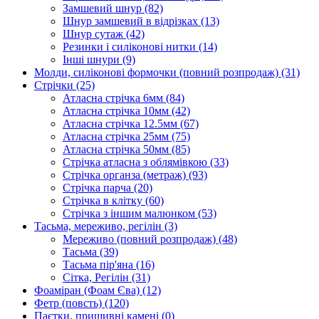
Замшевий шнур
(82)
Шнур замшевий в відрізках
(13)
Шнур сутаж
(42)
Резинки і силіконові нитки
(14)
Інші шнури
(9)
Молди, силіконові формочки (повний розпродаж)
(31)
Стрічки
(25)
Атласна стрічка 6мм
(84)
Атласна стрічка 10мм
(42)
Атласна стрічка 12.5мм
(67)
Атласна стрічка 25мм
(75)
Атласна стрічка 50мм
(85)
Стрічка атласна з облямівкою
(33)
Стрічка органза (метраж)
(93)
Стрічка парча
(20)
Стрічка в клітку
(60)
Стрічка з іншим малюнком
(53)
Тасьма, мереживо, регілін
(3)
Мереживо (повний розпродаж)
(48)
Тасьма
(39)
Тасьма пір'яна
(16)
Сітка, Регілін
(31)
Фоаміран (Фоам Єва)
(12)
Фетр (повсть)
(120)
Паєтки, пришивні камені
(0)