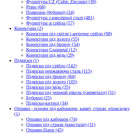
Фурнітура CZ (Cubic Zirconia)
(39)
Різне
(68)
Помпони (бубонці)
(24)
Фурнітура з ювелірної сталі
(481)
Фурнітура зі срібла
(57)
Конектори
(2)
Конектори під світле і античне срібло
(98)
Конектори під золото
(55)
Конектори під бронзу
(54)
Конектори Gunmetal
(12)
Конектори під мідь
(29)
Підвіски
(1)
Підвіски під срібло
(142)
Підвіски нержавіюча сталь
(115)
Підвіски під бронзу
(84)
Підвіски під золото
(105)
Підвіски під мідь
(35)
Підвіски під чорний нікель (ганметалл)
(31)
Бубонці
(25)
Підвіски-китиці
(34)
Оправи - основи під кабошони, камеї, стрази, епоксидку
(1)
Оправи під кабошон
(74)
Оправи під стрази (кристали)
(31)
Оправи-Цапи
(45)