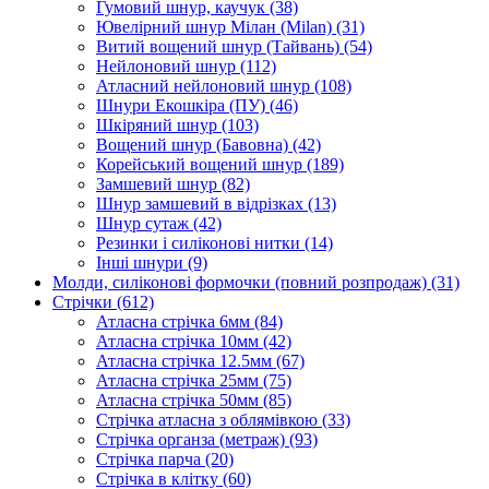
Гумовий шнур, каучук
(38)
Ювелірний шнур Мілан (Milan)
(31)
Витий вощений шнур (Тайвань)
(54)
Нейлоновий шнур
(112)
Атласний нейлоновий шнур
(108)
Шнури Екошкіра (ПУ)
(46)
Шкіряний шнур
(103)
Вощений шнур (Бавовна)
(42)
Корейський вощений шнур
(189)
Замшевий шнур
(82)
Шнур замшевий в відрізках
(13)
Шнур сутаж
(42)
Резинки і силіконові нитки
(14)
Інші шнури
(9)
Молди, силіконові формочки (повний розпродаж)
(31)
Стрічки
(612)
Атласна стрічка 6мм
(84)
Атласна стрічка 10мм
(42)
Атласна стрічка 12.5мм
(67)
Атласна стрічка 25мм
(75)
Атласна стрічка 50мм
(85)
Стрічка атласна з облямівкою
(33)
Стрічка органза (метраж)
(93)
Стрічка парча
(20)
Стрічка в клітку
(60)