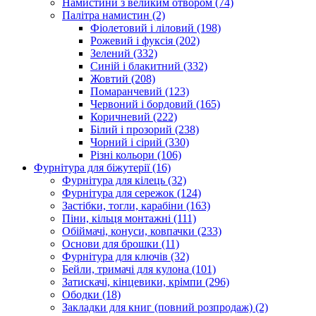
Намистини з великим отвором
(74)
Палітра намистин
(2)
Фіолетовий і ліловий
(198)
Рожевий і фуксія
(202)
Зелений
(332)
Синій і блакитний
(332)
Жовтий
(208)
Помаранчевий
(123)
Червоний і бордовий
(165)
Коричневий
(222)
Білий і прозорий
(238)
Чорний і сірий
(330)
Різні кольори
(106)
Фурнітура для біжутерії
(16)
Фурнітура для кілець
(32)
Фурнітура для сережок
(124)
Застібки, тогли, карабіни
(163)
Піни, кільця монтажні
(111)
Обіймачі, конуси, ковпачки
(233)
Основи для брошки
(11)
Фурнітура для ключів
(32)
Бейли, тримачі для кулона
(101)
Затискачі, кінцевики, крімпи
(296)
Ободки
(18)
Закладки для книг (повний розпродаж)
(2)