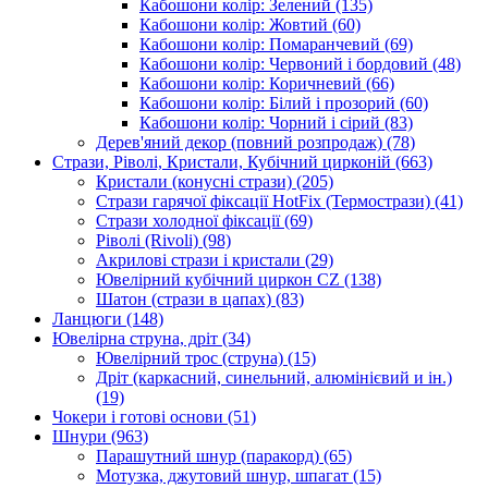
Кабошони колір: Зелений
(135)
Кабошони колір: Жовтий
(60)
Кабошони колір: Помаранчевий
(69)
Кабошони колір: Червоний і бордовий
(48)
Кабошони колір: Коричневий
(66)
Кабошони колір: Білий і прозорий
(60)
Кабошони колір: Чорний і сірий
(83)
Дерев'яний декор (повний розпродаж)
(78)
Стрази, Ріволі, Кристали, Кубічний цирконій
(663)
Кристали (конусні стрази)
(205)
Стрази гарячої фіксації HotFix (Термострази)
(41)
Стрази холодної фіксації
(69)
Ріволі (Rivoli)
(98)
Акрилові стрази і кристали
(29)
Ювелірний кубічний циркон CZ
(138)
Шатон (стрази в цапах)
(83)
Ланцюги
(148)
Ювелірна струна, дріт
(34)
Ювелірний трос (струна)
(15)
Дріт (каркасний, синельний, алюмінієвий и ін.)
(19)
Чокери і готові основи
(51)
Шнури
(963)
Парашутний шнур (паракорд)
(65)
Мотузка, джутовий шнур, шпагат
(15)