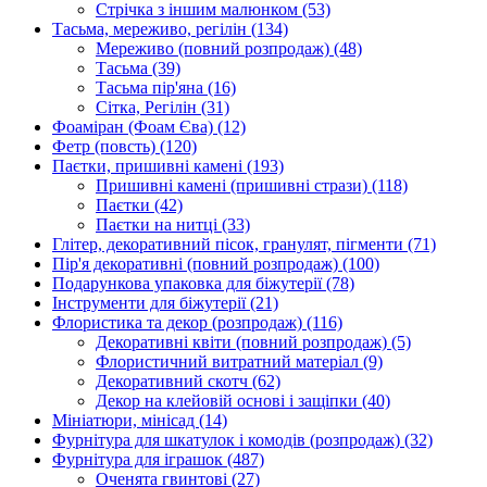
Стрічка з іншим малюнком
(53)
Тасьма, мереживо, регілін
(134)
Мереживо (повний розпродаж)
(48)
Тасьма
(39)
Тасьма пір'яна
(16)
Сітка, Регілін
(31)
Фоаміран (Фоам Єва)
(12)
Фетр (повсть)
(120)
Паєтки, пришивні камені
(193)
Пришивні камені (пришивні стрази)
(118)
Паєтки
(42)
Паєтки на нитці
(33)
Глітер, декоративний пісок, гранулят, пігменти
(71)
Пір'я декоративні (повний розпродаж)
(100)
Подарункова упаковка для біжутерії
(78)
Інструменти для біжутерії
(21)
Флористика та декор (розпродаж)
(116)
Декоративні квіти (повний розпродаж)
(5)
Флористичний витратний матеріал
(9)
Декоративний скотч
(62)
Декор на клейовій основі і защіпки
(40)
Мініатюри, мінісад
(14)
Фурнітура для шкатулок і комодів (розпродаж)
(32)
Фурнітура для іграшок
(487)
Оченята гвинтові
(27)