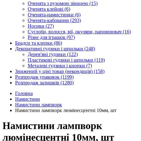
Оченята з рухомою зіницею
(15)
Оченята клейові
(6)
Оченята-намистинки
(6)
Оченята-кабошони
(293)
Носики
(27)
Суглоби, волосся, вії, окуляри, наповнювач
(16)
Різне для іграшок
(97)
Брадси та клепки
(86)
Декоративні ґудзики і шпильки
(248)
Дерев'яні ґудзики
(122)
Пластикові ґудзики і шпильки
(119)
Металеві ґудзики і кнопки
(7)
Знижений у ціні товар (некондиція)
(158)
Розпродаж упаковок
(1199)
Розпродаж залишків
(1280)
Головна
Намистини
Намистини лампворк
Намистини лампворк люмінесцентні 10мм, шт
Намистини лампворк
люмінесцентні 10мм, шт