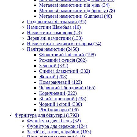
Металеві намистини під мідь
(34)
Металеві намистини під бронзу
(78)
Металеві намистини Gunmetal
(40)
Роздільники зі стразами
(35)
Намистини Шамбала
(16)
Намистини лампворк
(23)
Дерев'яні намистини
(133)
Намистини з великим отвором
(74)
Палітра намистин
(2456)
Фіолетовий і ліловий
(198)
Рожевий і фуксія
(202)
Зелений
(332)
Синій і блакитний
(332)
Жовтий
(208)
Помаранчевий
(123)
Червоний і бордовий
(165)
Коричневий
(222)
Білий і прозорий
(238)
Чорний і сірий
(330)
Різні кольори
(106)
Фурнітура для біжутерії
(1792)
Фурнітура для кілець
(32)
Фурнітура для сережок
(124)
Застібки, тогли, карабіни
(163)