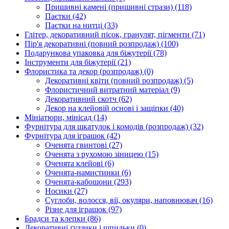
Пришивні камені (пришивні стрази)
(118)
Паєтки
(42)
Паєтки на нитці
(33)
Глітер, декоративний пісок, гранулят, пігменти
(71)
Пір'я декоративні (повний розпродаж)
(100)
Подарункова упаковка для біжутерії
(78)
Інструменти для біжутерії
(21)
Флористика та декор (розпродаж)
(0)
Декоративні квіти (повний розпродаж)
(5)
Флористичний витратний матеріал
(9)
Декоративний скотч
(62)
Декор на клейовій основі і защіпки
(40)
Мініатюри, мінісад
(14)
Фурнітура для шкатулок і комодів (розпродаж)
(32)
Фурнітура для іграшок
(42)
Оченята гвинтові
(27)
Оченята з рухомою зіницею
(15)
Оченята клейові
(6)
Оченята-намистинки
(6)
Оченята-кабошони
(293)
Носики
(27)
Суглоби, волосся, вії, окуляри, наповнювач
(16)
Різне для іграшок
(97)
Брадси та клепки
(86)
Декоративні ґудзики і шпильки
(0)