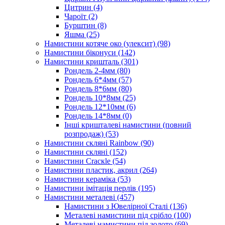
Цитрин
(4)
Чароїт
(2)
Бурштин
(8)
Яшма
(25)
Намистини котяче око (улексит)
(98)
Намистини біконуси
(142)
Намистини кришталь
(301)
Рондель 2-4мм
(80)
Рондель 6*4мм
(57)
Рондель 8*6мм
(80)
Рондель 10*8мм
(25)
Рондель 12*10мм
(6)
Рондель 14*8мм
(0)
Інші кришталеві намистини (повний
розпродаж)
(53)
Намистини скляні Rainbow
(90)
Намистини скляні
(152)
Намистини Cracкle
(54)
Намистини пластик, акрил
(264)
Намистини кераміка
(53)
Намистини імітація перлів
(195)
Намистини металеві
(457)
Намистини з Ювелірної Сталі
(136)
Металеві намистини під срібло
(100)
Металеві намистини під золото
(69)