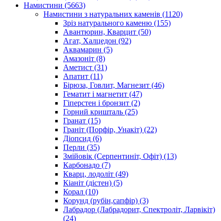
Намистини
(5663)
Намистини з натуральних каменів
(1120)
Зріз натурального каменю
(155)
Авантюрин, Кварцит
(50)
Агат, Халцедон
(92)
Аквамарин
(5)
Амазоніт
(8)
Аметист
(31)
Апатит
(11)
Бірюза, Говлит, Магнезит
(46)
Гематит і магнетит
(47)
Гіперстен і бронзит
(2)
Горний кришталь
(25)
Гранат
(15)
Граніт (Порфір, Унакіт)
(22)
Діопсид
(6)
Перли
(35)
Змійовік (Серпентиніт, Офіт)
(13)
Карбонадо
(7)
Кварц, лодоліт
(49)
Кіаніт (дістен)
(5)
Корал
(10)
Корунд (рубін,сапфір)
(3)
Лабрадор (Лабрадорит, Спектроліт, Ларвікіт)
(24)