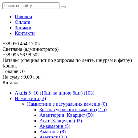
Головна
Оплата
Знижки
Контакти
+38 050 454 17 05
Светлана (администратор)
+38 095 58 98 502
Наталья (специалист по вопросам по ленте, шнурам и фетру)
Кошик
Товарів :
0
На суму :
0,00 грн
Каталог
Акція 5=10 (10шт за ціною 5шт)
(103)
Намистини
(3)
Намистини з натуральних каменів
(0)
Зріз натурального каменю
(155)
Авантюрин, Кварцит
(50)
Агат, Халцедон
(92)
Аквамарин
(5)
Амазоніт
(8)
Аметист
(31)