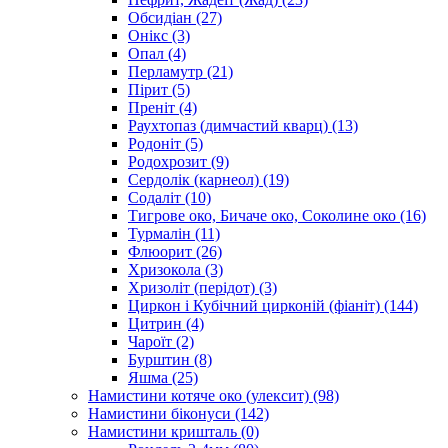
Обсидіан
(27)
Онікс
(3)
Опал
(4)
Перламутр
(21)
Пірит
(5)
Преніт
(4)
Раухтопаз (димчастий кварц)
(13)
Родоніт
(5)
Родохрозит
(9)
Сердолік (карнеол)
(19)
Содаліт
(10)
Тигрове око, Бичаче око, Соколине око
(16)
Турмалін
(11)
Флюорит
(26)
Хризокола
(3)
Хризоліт (перідот)
(3)
Циркон і Кубічний цирконій (фіаніт)
(144)
Цитрин
(4)
Чароїт
(2)
Бурштин
(8)
Яшма
(25)
Намистини котяче око (улексит)
(98)
Намистини біконуси
(142)
Намистини кришталь
(0)