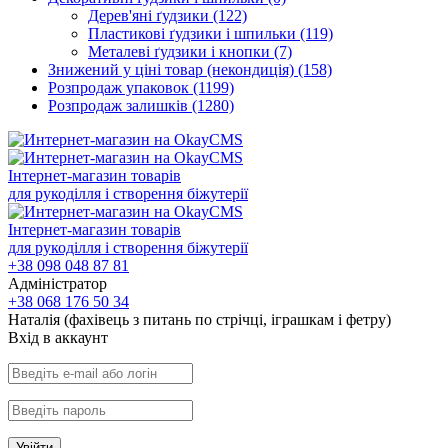
Дерев'яні ґудзики
(122)
Пластикові ґудзики і шпильки
(119)
Металеві ґудзики і кнопки
(7)
Знижений у ціні товар (некондиція)
(158)
Розпродаж упаковок
(1199)
Розпродаж залишків
(1280)
Інтернет-магазин товарів
для рукоділля і створення біжутерії
Інтернет-магазин товарів
для рукоділля і створення біжутерії
+38 098 048 87 81
Адміністратор
+38 068 176 50 34
Наталія (фахівець з питань по стрічці, іграшкам і фетру)
Вхiд в аккаунт
Увійти