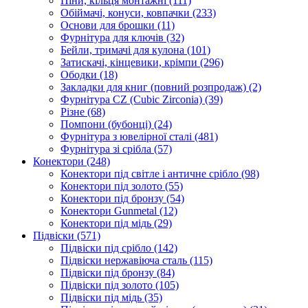
Піни, кільця монтажні
(111)
Обіймачі, конуси, ковпачки
(233)
Основи для брошки
(11)
Фурнітура для ключів
(32)
Бейли, тримачі для кулона
(101)
Затискачі, кінцевики, крімпи
(296)
Ободки
(18)
Закладки для книг (повний розпродаж)
(2)
Фурнітура CZ (Cubic Zirconia)
(39)
Різне
(68)
Помпони (бубонці)
(24)
Фурнітура з ювелірної сталі
(481)
Фурнітура зі срібла
(57)
Конектори
(248)
Конектори під світле і античне срібло
(98)
Конектори під золото
(55)
Конектори під бронзу
(54)
Конектори Gunmetal
(12)
Конектори під мідь
(29)
Підвіски
(571)
Підвіски під срібло
(142)
Підвіски нержавіюча сталь
(115)
Підвіски під бронзу
(84)
Підвіски під золото
(105)
Підвіски під мідь
(35)