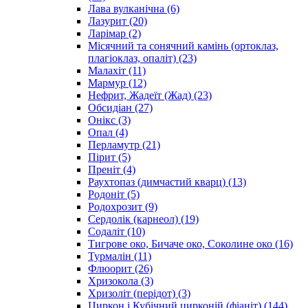
Лава вулканічна
(6)
Лазурит
(20)
Ларімар
(2)
Місячний та сонячний камінь (ортоклаз,
плагіоклаз, опаліт)
(23)
Малахіт
(11)
Мармур
(12)
Нефрит, Жадеїт (Жад)
(23)
Обсидіан
(27)
Онікс
(3)
Опал
(4)
Перламутр
(21)
Пірит
(5)
Преніт
(4)
Раухтопаз (димчастий кварц)
(13)
Родоніт
(5)
Родохрозит
(9)
Сердолік (карнеол)
(19)
Содаліт
(10)
Тигрове око, Бичаче око, Соколине око
(16)
Турмалін
(11)
Флюорит
(26)
Хризокола
(3)
Хризоліт (перідот)
(3)
Циркон і Кубічний цирконій (фіаніт)
(144)