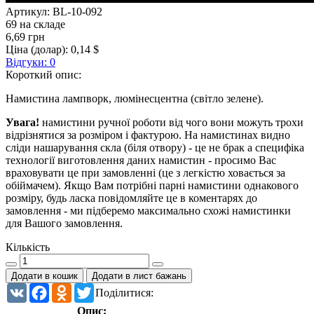
Артикул:
BL-10-092
69 на складе
6,69 грн
Ціна (долар):
0,14 $
Відгуки: 0
Короткий опис:
Намистина лампворк, люмінесцентна (світло зелене).
Увага!
намистини ручної роботи від чого вони можуть трохи
відрізнятися за розміром і фактурою. На намистинах видно
сліди нашарування скла (біля отвору) - це не брак а специфіка
технології виготовлення даних намистин - просимо Вас
враховувати це при замовленні (це з легкістю ховається за
обіймачем). Якщо Вам потрібні парні намистини однакового
розміру, будь ласка повідомляйте це в коментарях до
замовлення - ми підберемо максимально схожі намистинки
для Вашого замовлення.
Кількість
Додати в кошик
Додати в лист бажань
VK
Facebook
Odnoklassniki
Twitter
Поділитися:
Опис: