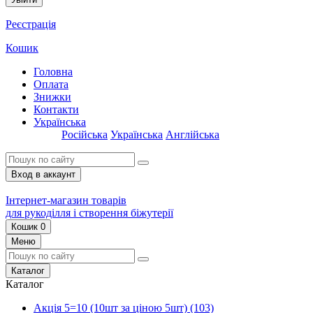
Реєстрація
Кошик
Головна
Оплата
Знижки
Контакти
Українська
Російська
Українська
Англійська
Вход в аккаунт
Інтернет-магазин товарів
для рукоділля і створення біжутерії
Кошик
0
Меню
Каталог
Каталог
Акція 5=10 (10шт за ціною 5шт)
(103)