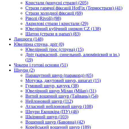
Кристали (конусні стрази)
(205)
Стрази гарячої фіксації HotFix (Термострази)
(41)
Стрази холодної фіксації
(69)
Ріволі (Rivoli)
(98)
Акрилові стрази і кристали
(29)
Ювелірний кубічний циркон CZ
(138)
Шатон (стрази в цапах)
(83)
Ланцюги
(148)
Ювелірна струна, дріт
(0)
Ювелірний трос (струна)
(15)
Дріт (каркасний, синельний, алюмінієвий и ін.)
(19)
Чокери і готові основи
(51)
Шнури
(2)
Парашутний шнур (паракорд)
(65)
Мотузка, джутовий шнур, шпагат
(15)
Гумовий шнур, каучук
(38)
Ювелірний шнур Мілан (Milan)
(31)
Витий вощений шнур (Тайвань)
(54)
Нейлоновий шнур
(112)
Атласний нейлоновий шнур
(108)
Шнури Екошкіра (ПУ)
(46)
Шкіряний шнур
(103)
Вощений шнур (Бавовна)
(42)
Корейський вощений шнур
(189)