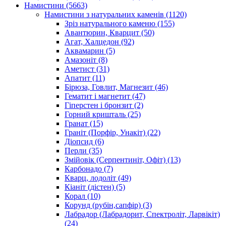
Намистини
(5663)
Намистини з натуральних каменів
(1120)
Зріз натурального каменю
(155)
Авантюрин, Кварцит
(50)
Агат, Халцедон
(92)
Аквамарин
(5)
Амазоніт
(8)
Аметист
(31)
Апатит
(11)
Бірюза, Говлит, Магнезит
(46)
Гематит і магнетит
(47)
Гіперстен і бронзит
(2)
Горний кришталь
(25)
Гранат
(15)
Граніт (Порфір, Унакіт)
(22)
Діопсид
(6)
Перли
(35)
Змійовік (Серпентиніт, Офіт)
(13)
Карбонадо
(7)
Кварц, лодоліт
(49)
Кіаніт (дістен)
(5)
Корал
(10)
Корунд (рубін,сапфір)
(3)
Лабрадор (Лабрадорит, Спектроліт, Ларвікіт)
(24)