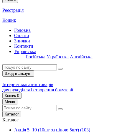
Реєстрація
Кошик
Головна
Оплата
Знижки
Контакти
Українська
Російська
Українська
Англійська
Вход в аккаунт
Інтернет-магазин товарів
для рукоділля і створення біжутерії
Кошик
0
Меню
Каталог
Каталог
Акція 5=10 (10шт за ціною 5шт)
(103)