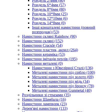
Рондель 2-4мм
(80)
Рондель 6*4мм
(57)
Рондель 8*6мм
(80)
Рондель 10*8мм
(25)
Рондель 12*10мм
(6)
Рондель 14*8мм
(0)
Інші кришталеві намистини (повний
розпродаж)
(53)
Намистини скляні Rainbow
(90)
Намистини скляні
(152)
Намистини Cracкle
(54)
Намистини пластик, акрил
(264)
Намистини кераміка
(53)
Намистини імітація перлів
(195)
Намистини металеві
(0)
Намистини з Ювелірної Сталі
(136)
Металеві намистини під срібло
(100)
Металеві намистини під золото
(69)
Металеві намистини під мідь
(34)
Металеві намистини під бронзу
(78)
Металеві намистини Gunmetal
(40)
Роздільники зі стразами
(35)
Намистини Шамбала
(16)
Намистини лампворк
(23)
Дерев'яні намистини
(133)