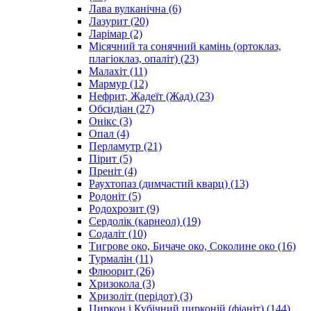
Лава вулканічна
(6)
Лазурит
(20)
Ларімар
(2)
Місячний та сонячний камінь (ортоклаз,
плагіоклаз, опаліт)
(23)
Малахіт
(11)
Мармур
(12)
Нефрит, Жадеїт (Жад)
(23)
Обсидіан
(27)
Онікс
(3)
Опал
(4)
Перламутр
(21)
Пірит
(5)
Преніт
(4)
Раухтопаз (димчастий кварц)
(13)
Родоніт
(5)
Родохрозит
(9)
Сердолік (карнеол)
(19)
Содаліт
(10)
Тигрове око, Бичаче око, Соколине око
(16)
Турмалін
(11)
Флюорит
(26)
Хризокола
(3)
Хризоліт (перідот)
(3)
Циркон і Кубічний цирконій (фіаніт)
(144)