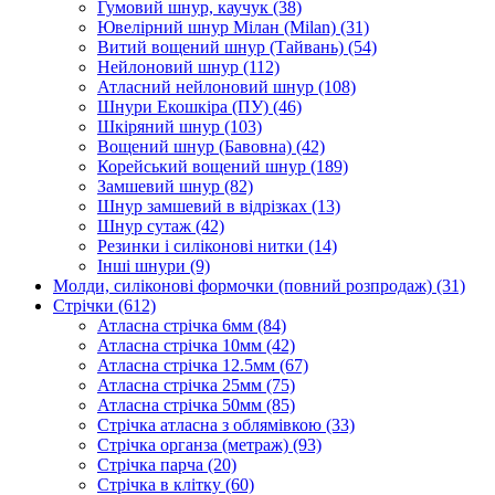
Гумовий шнур, каучук
(38)
Ювелірний шнур Мілан (Milan)
(31)
Витий вощений шнур (Тайвань)
(54)
Нейлоновий шнур
(112)
Атласний нейлоновий шнур
(108)
Шнури Екошкіра (ПУ)
(46)
Шкіряний шнур
(103)
Вощений шнур (Бавовна)
(42)
Корейський вощений шнур
(189)
Замшевий шнур
(82)
Шнур замшевий в відрізках
(13)
Шнур сутаж
(42)
Резинки і силіконові нитки
(14)
Інші шнури
(9)
Молди, силіконові формочки (повний розпродаж)
(31)
Стрічки
(612)
Атласна стрічка 6мм
(84)
Атласна стрічка 10мм
(42)
Атласна стрічка 12.5мм
(67)
Атласна стрічка 25мм
(75)
Атласна стрічка 50мм
(85)
Стрічка атласна з облямівкою
(33)
Стрічка органза (метраж)
(93)
Стрічка парча
(20)
Стрічка в клітку
(60)