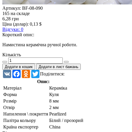
Артикул:
BF-08-090
165 на складе
6,28 грн
Ціна (долар):
0,13 $
Відгуки: 0
Короткий опис:
Намистина керамічна ручної роботи.
Кількість
Додати в кошик
Додати в лист бажань
VK
Facebook
Odnoklassniki
Twitter
Поділитися:
Опис:
Матеріал
Кераміка
Форма
Куля
Розмір
8 мм
Отвір
2 мм
Напилення \ покриття
Pearlized
Палітра кольору
Білий / прозорий
Країна експортер
China