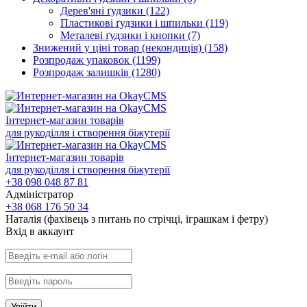
Дерев'яні ґудзики
(122)
Пластикові ґудзики і шпильки
(119)
Металеві ґудзики і кнопки
(7)
Знижений у ціні товар (некондиція)
(158)
Розпродаж упаковок
(1199)
Розпродаж залишків
(1280)
Інтернет-магазин товарів
для рукоділля і створення біжутерії
Інтернет-магазин товарів
для рукоділля і створення біжутерії
+38 098 048 87 81
Адміністратор
+38 068 176 50 34
Наталія (фахівець з питань по стрічці, іграшкам і фетру)
Вхiд в аккаунт
Увійти