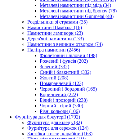
Металеві намистини під мідь
(34)
Металеві намистини під бронзу
(78)
Металеві намистини Gunmetal
(40)
Роздільники зі стразами
(35)
Намистини Шамбала
(16)
Намистини лампворк
(23)
Дерев'яні намистини
(133)
Намистини з великим отвором
(74)
Палітра намистин
(2456)
Фіолетовий і ліловий
(198)
Рожевий і фуксія
(202)
Зелений
(332)
Синій і блакитний
(332)
Жовтий
(208)
Помаранчевий
(123)
Червоний і бордовий
(165)
Коричневий
(222)
Білий і прозорий
(238)
Чорний і сірий
(330)
Різні кольори
(106)
Фурнітура для біжутерії
(1792)
Фурнітура для кілець
(32)
Фурнітура для сережок
(124)
Застібки, тогли, карабіни
(163)