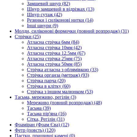
Замшевий шнур
(82)
Шнур замшевий в відрізках
(13)
Шнур сутаж
(42)
Резинки і силіконові нитки
(14)
Інші шнури
(9)
Молди, силіконові формочки (повний розпродаж)
(31)
Стрічки
(25)
Атласна стрічка 6мм
(84)
Атласна стрічка 10мм
(42)
Атласна стрічка 12.5мм
(67)
Атласна стрічка 25мм
(75)
Атласна стрічка 50мм
(85)
Стрічка атласна з облямівкою
(33)
Стрічка органза (метраж)
(93)
Стрічка парча
(20)
Стрічка в клітку
(60)
Стрічка з іншим малюнком
(53)
Тасьма, мереживо, регілін
(3)
Мереживо (повний розпродаж)
(48)
Тасьма
(39)
Тасьма пір'яна
(16)
Сітка, Регілін
(31)
Фоаміран (Фоам Єва)
(12)
Фетр (повсть)
(120)
Паєтки, пришивні камені
(0)