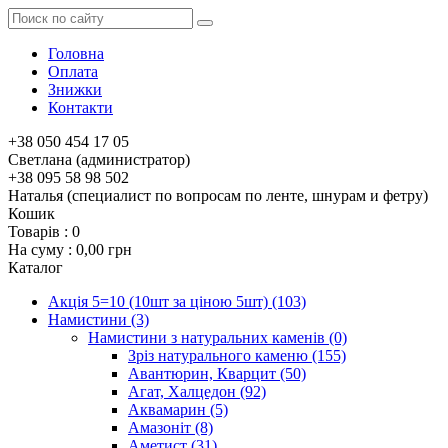
Головна
Оплата
Знижки
Контакти
+38 050 454 17 05
Светлана (администратор)
+38 095 58 98 502
Наталья (специалист по вопросам по ленте, шнурам и фетру)
Кошик
Товарів :
0
На суму :
0,00 грн
Каталог
Акція 5=10 (10шт за ціною 5шт)
(103)
Намистини
(3)
Намистини з натуральних каменів
(0)
Зріз натурального каменю
(155)
Авантюрин, Кварцит
(50)
Агат, Халцедон
(92)
Аквамарин
(5)
Амазоніт
(8)
Аметист
(31)