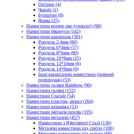
Цитрин
(4)
Чароїт
(2)
Бурштин
(8)
Яшма
(25)
Намистини котяче око (улексит)
(98)
Намистини біконуси
(142)
Намистини кришталь
(301)
Рондель 2-4мм
(80)
Рондель 6*4мм
(57)
Рондель 8*6мм
(80)
Рондель 10*8мм
(25)
Рондель 12*10мм
(6)
Рондель 14*8мм
(0)
Інші кришталеві намистини (повний
розпродаж)
(53)
Намистини скляні Rainbow
(90)
Намистини скляні
(152)
Намистини Cracкle
(54)
Намистини пластик, акрил
(264)
Намистини кераміка
(53)
Намистини імітація перлів
(195)
Намистини металеві
(457)
Намистини з Ювелірної Сталі
(136)
Металеві намистини під срібло
(100)
Металеві намистини під золото
(69)