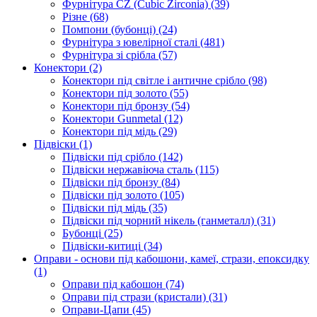
Фурнітура CZ (Cubic Zirconia)
(39)
Різне
(68)
Помпони (бубонці)
(24)
Фурнітура з ювелірної сталі
(481)
Фурнітура зі срібла
(57)
Конектори
(2)
Конектори під світле і античне срібло
(98)
Конектори під золото
(55)
Конектори під бронзу
(54)
Конектори Gunmetal
(12)
Конектори під мідь
(29)
Підвіски
(1)
Підвіски під срібло
(142)
Підвіски нержавіюча сталь
(115)
Підвіски під бронзу
(84)
Підвіски під золото
(105)
Підвіски під мідь
(35)
Підвіски під чорний нікель (ганметалл)
(31)
Бубонці
(25)
Підвіски-китиці
(34)
Оправи - основи під кабошони, камеї, стрази, епоксидку
(1)
Оправи під кабошон
(74)
Оправи під стрази (кристали)
(31)
Оправи-Цапи
(45)