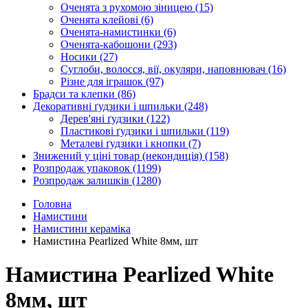
Оченята з рухомою зіницею
(15)
Оченята клейові
(6)
Оченята-намистинки
(6)
Оченята-кабошони
(293)
Носики
(27)
Суглоби, волосся, вії, окуляри, наповнювач
(16)
Різне для іграшок
(97)
Брадси та клепки
(86)
Декоративні ґудзики і шпильки
(248)
Дерев'яні ґудзики
(122)
Пластикові ґудзики і шпильки
(119)
Металеві ґудзики і кнопки
(7)
Знижений у ціні товар (некондиція)
(158)
Розпродаж упаковок
(1199)
Розпродаж залишків
(1280)
Головна
Намистини
Намистини кераміка
Намистина Pearlized White 8мм, шт
Намистина Pearlized White
8мм, шт