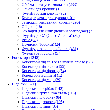
Піни, кільця монтажні
(111)
Обіймачі, конуси, ковпачки
(233)
Основи для брошки
(11)
Фурнітура для ключів
(32)
Бейли, тримачі для кулона
(101)
Затискачі, кінцевики, крімпи
(296)
Ободки
(18)
Закладки для книг (повний розпродаж)
(2)
Фурнітура CZ (Cubic Zirconia)
(39)
Різне
(68)
Помпони (бубонці)
(24)
Фурнітура з ювелірної сталі
(481)
Фурнітура зі срібла
(57)
Конектори
(248)
Конектори під світле і античне срібло
(98)
Конектори під золото
(55)
Конектори під бронзу
(54)
Конектори Gunmetal
(12)
Конектори під мідь
(29)
Підвіски
(571)
Підвіски під срібло
(142)
Підвіски нержавіюча сталь
(115)
Підвіски під бронзу
(84)
Підвіски під золото
(105)
Підвіски під мідь
(35)