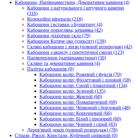
Кабошони, Напівнамистини, Декоративне каміння
(4)
Кабошони з натурального і штучного каменю
(316)
Колекційні мінерали
(218)
Кабошони і вставки з Бурштину
(4)
Кабошони порцеляна, кераміка
(42)
Кабошони діхроїчне скло
(79)
Кабошони Котяче око (улексит)
(139)
Скляні кабошони і лінзи (повний розпродаж)
(42)
Кабошони з акрилу і синтетичної смоли
(123)
Напівперлини (напівнамистини)
(30)
Скляне та декоративне каміння
(4)
Палітра кабошонів
(0)
Кабошони колір: Рожевий і фуксія
(70)
Кабошони колір: Фіолетовий і ліловий
(58)
Кабошони колір: Синій і блакитний
(134)
Кабошони колір: Зелений
(135)
Кабошони колір: Жовтий
(60)
Кабошони колір: Помаранчевий
(69)
Кабошони колір: Червоний і бордовий
(48)
Кабошони колір: Коричневий
(66)
Кабошони колір: Білий і прозорий
(60)
Кабошони колір: Чорний і сірий
(83)
Дерев'яний декор (повний розпродаж)
(78)
Стрази, Ріволі, Кристали, Кубічний цирконій
(0)