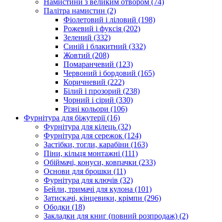
Намистини з великим отвором
(74)
Палітра намистин
(2)
Фіолетовий і ліловий
(198)
Рожевий і фуксія
(202)
Зелений
(332)
Синій і блакитний
(332)
Жовтий
(208)
Помаранчевий
(123)
Червоний і бордовий
(165)
Коричневий
(222)
Білий і прозорий
(238)
Чорний і сірий
(330)
Різні кольори
(106)
Фурнітура для біжутерії
(16)
Фурнітура для кілець
(32)
Фурнітура для сережок
(124)
Застібки, тогли, карабіни
(163)
Піни, кільця монтажні
(111)
Обіймачі, конуси, ковпачки
(233)
Основи для брошки
(11)
Фурнітура для ключів
(32)
Бейли, тримачі для кулона
(101)
Затискачі, кінцевики, крімпи
(296)
Ободки
(18)
Закладки для книг (повний розпродаж)
(2)