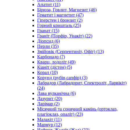
Апатит
(11)
Бірюза, Говлит, Магнезит
(46)
Гематит і магнетит
(47)
Гіперстен і бронзит
(2)
Горний кришталь
(25)
Гранат
(15)
Граніт (Порфір, Унакіт)
(22)
Діопсид
(6)
Перли
(35)
Змійовік (Серпентиніт, Офіт)
(13)
Карбонадо
(7)
Кварц, лодоліт
(49)
Кіаніт (дістен)
(5)
Корал
(10)
Корунд (рубін,сапфір)
(3)
Лабрадор (Лабрадорит, Спектроліт, Ларвікіт)
(24)
Лава вулканічна
(6)
Лазурит
(20)
Ларімар
(2)
Місячний та сонячний камінь (ортоклаз,
плагіоклаз, опаліт)
(23)
Малахіт
(11)
Мармур
(12)
Нефрит, Жадеїт (Жад)
(23)