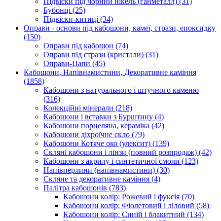
Підвіски під чорний нікель (ганметалл)
(31)
Бубонці
(25)
Підвіски-китиці
(34)
Оправи - основи під кабошони, камеї, стрази, епоксидку
(150)
Оправи під кабошон
(74)
Оправи під стрази (кристали)
(31)
Оправи-Цапи
(45)
Кабошони, Напівнамистини, Декоративне каміння
(1858)
Кабошони з натурального і штучного каменю
(316)
Колекційні мінерали
(218)
Кабошони і вставки з Бурштину
(4)
Кабошони порцеляна, кераміка
(42)
Кабошони діхроїчне скло
(79)
Кабошони Котяче око (улексит)
(139)
Скляні кабошони і лінзи (повний розпродаж)
(42)
Кабошони з акрилу і синтетичної смоли
(123)
Напівперлини (напівнамистини)
(30)
Скляне та декоративне каміння
(4)
Палітра кабошонів
(783)
Кабошони колір: Рожевий і фуксія
(70)
Кабошони колір: Фіолетовий і ліловий
(58)
Кабошони колір: Синій і блакитний
(134)