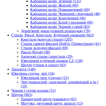
Кабошони колір: Зелений
(135)
Кабошони колір: Жовтий
(60)
Кабошони колір: Помаранчевий
(69)
Кабошони колір: Червоний і бордовий
(48)
Кабошони колір: Коричневий
(66)
Кабошони колір: Білий і прозорий
(60)
Кабошони колір: Чорний і сірий
(83)
Дерев'яний декор (повний розпродаж)
(78)
Стрази, Ріволі, Кристали, Кубічний цирконій
(663)
Кристали (конусні стрази)
(205)
Стрази гарячої фіксації HotFix (Термострази)
(41)
Стрази холодної фіксації
(69)
Ріволі (Rivoli)
(98)
Акрилові стрази і кристали
(29)
Ювелірний кубічний циркон CZ
(138)
Шатон (стрази в цапах)
(83)
Ланцюги
(148)
Ювелірна струна, дріт
(34)
Ювелірний трос (струна)
(15)
Дріт (каркасний, синельний, алюмінієвий и ін.)
(19)
Чокери і готові основи
(51)
Шнури
(963)
Парашутний шнур (паракорд)
(65)
Мотузка, джутовий шнур, шпагат
(15)