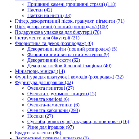
Пришивні камені (пришивні стрази)
(118)
Паєтки
(42)
Паєтки на нитці
(33)
Глітер, декоративний пісок, гранулят, пігменти
(71)
Пір'я декоративні (повний розпродаж)
(100)
Подарункова упаковка для біжутерії
(78)
Інструменти для біжутерії
(21)
Флористика та декор (розпродаж)
(0)
Декоративні квіти (повний розпродаж)
(5)
Флористичний витратний матеріал
(9)
Декоративний скотч
(62)
Декор на клейовій основі і защіпки
(40)
Мініатюри, мінісад
(14)
Фурнітура для шкатулок і комодів (розпродаж)
(32)
Фурнітура для іграшок
(42)
Оченята гвинтові
(27)
Оченята з рухомою зіницею
(15)
Оченята клейові
(6)
Оченята-намистинки
(6)
Оченята-кабошони
(293)
Носики
(27)
Суглоби, волосся, вії, окуляри, наповнювач
(16)
Різне для іграшок
(97)
Брадси та клепки
(86)
Декоративні ґудзики і шпильки
(0)