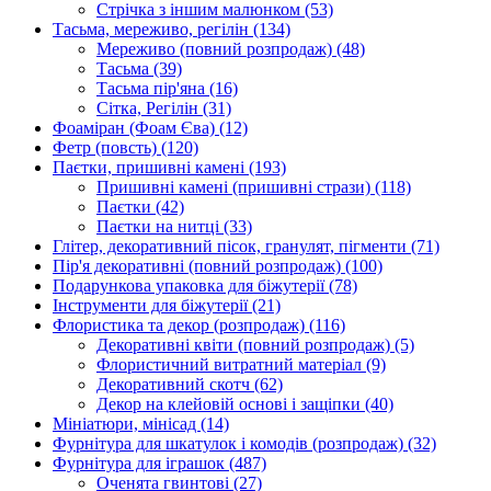
Стрічка з іншим малюнком
(53)
Тасьма, мереживо, регілін
(134)
Мереживо (повний розпродаж)
(48)
Тасьма
(39)
Тасьма пір'яна
(16)
Сітка, Регілін
(31)
Фоаміран (Фоам Єва)
(12)
Фетр (повсть)
(120)
Паєтки, пришивні камені
(193)
Пришивні камені (пришивні стрази)
(118)
Паєтки
(42)
Паєтки на нитці
(33)
Глітер, декоративний пісок, гранулят, пігменти
(71)
Пір'я декоративні (повний розпродаж)
(100)
Подарункова упаковка для біжутерії
(78)
Інструменти для біжутерії
(21)
Флористика та декор (розпродаж)
(116)
Декоративні квіти (повний розпродаж)
(5)
Флористичний витратний матеріал
(9)
Декоративний скотч
(62)
Декор на клейовій основі і защіпки
(40)
Мініатюри, мінісад
(14)
Фурнітура для шкатулок і комодів (розпродаж)
(32)
Фурнітура для іграшок
(487)
Оченята гвинтові
(27)