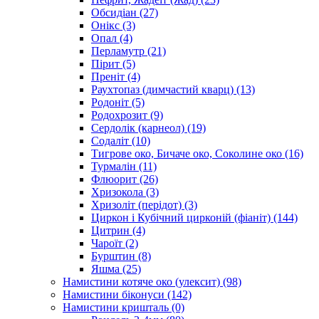
Обсидіан
(27)
Онікс
(3)
Опал
(4)
Перламутр
(21)
Пірит
(5)
Преніт
(4)
Раухтопаз (димчастий кварц)
(13)
Родоніт
(5)
Родохрозит
(9)
Сердолік (карнеол)
(19)
Содаліт
(10)
Тигрове око, Бичаче око, Соколине око
(16)
Турмалін
(11)
Флюорит
(26)
Хризокола
(3)
Хризоліт (перідот)
(3)
Циркон і Кубічний цирконій (фіаніт)
(144)
Цитрин
(4)
Чароїт
(2)
Бурштин
(8)
Яшма
(25)
Намистини котяче око (улексит)
(98)
Намистини біконуси
(142)
Намистини кришталь
(0)