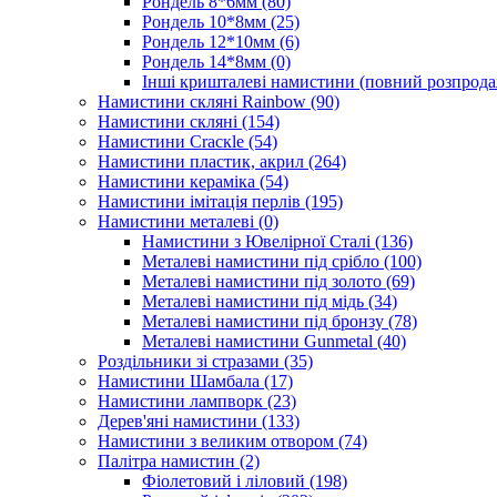
Рондель 8*6мм
(80)
Рондель 10*8мм
(25)
Рондель 12*10мм
(6)
Рондель 14*8мм
(0)
Інші кришталеві намистини (повний розпрод
Намистини скляні Rainbow
(90)
Намистини скляні
(154)
Намистини Cracкle
(54)
Намистини пластик, акрил
(264)
Намистини кераміка
(54)
Намистини імітація перлів
(195)
Намистини металеві
(0)
Намистини з Ювелірної Сталі
(136)
Металеві намистини під срібло
(100)
Металеві намистини під золото
(69)
Металеві намистини під мідь
(34)
Металеві намистини під бронзу
(78)
Металеві намистини Gunmetal
(40)
Роздільники зі стразами
(35)
Намистини Шамбала
(17)
Намистини лампворк
(23)
Дерев'яні намистини
(133)
Намистини з великим отвором
(74)
Палітра намистин
(2)
Фіолетовий і ліловий
(198)