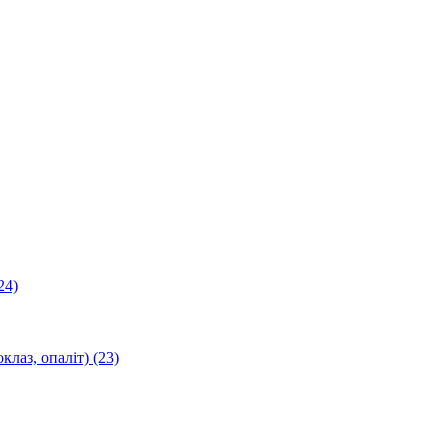
24)
оклаз, опаліт)
(23)