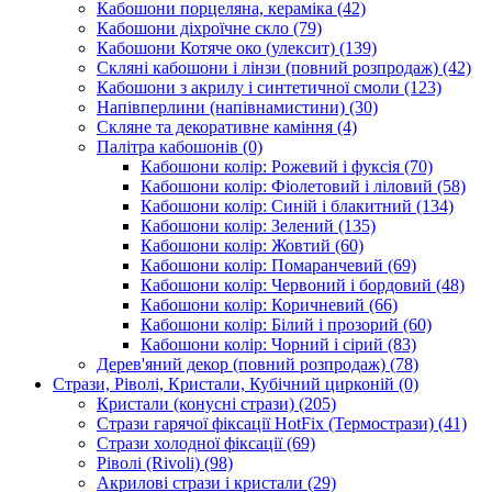
Кабошони порцеляна, кераміка
(42)
Кабошони діхроїчне скло
(79)
Кабошони Котяче око (улексит)
(139)
Скляні кабошони і лінзи (повний розпродаж)
(42)
Кабошони з акрилу і синтетичної смоли
(123)
Напівперлини (напівнамистини)
(30)
Скляне та декоративне каміння
(4)
Палітра кабошонів
(0)
Кабошони колір: Рожевий і фуксія
(70)
Кабошони колір: Фіолетовий і ліловий
(58)
Кабошони колір: Синій і блакитний
(134)
Кабошони колір: Зелений
(135)
Кабошони колір: Жовтий
(60)
Кабошони колір: Помаранчевий
(69)
Кабошони колір: Червоний і бордовий
(48)
Кабошони колір: Коричневий
(66)
Кабошони колір: Білий і прозорий
(60)
Кабошони колір: Чорний і сірий
(83)
Дерев'яний декор (повний розпродаж)
(78)
Стрази, Ріволі, Кристали, Кубічний цирконій
(0)
Кристали (конусні стрази)
(205)
Стрази гарячої фіксації HotFix (Термострази)
(41)
Стрази холодної фіксації
(69)
Ріволі (Rivoli)
(98)
Акрилові стрази і кристали
(29)