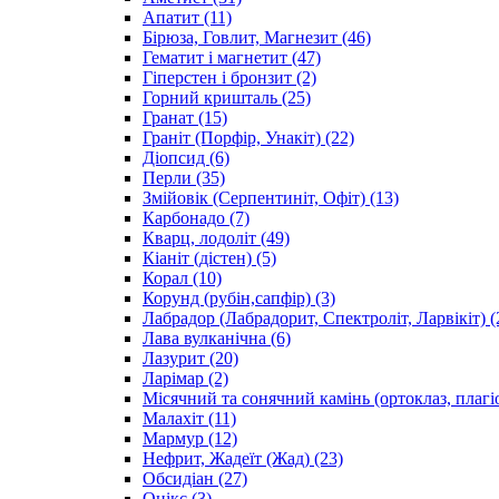
Апатит
(11)
Бірюза, Говлит, Магнезит
(46)
Гематит і магнетит
(47)
Гіперстен і бронзит
(2)
Горний кришталь
(25)
Гранат
(15)
Граніт (Порфір, Унакіт)
(22)
Діопсид
(6)
Перли
(35)
Змійовік (Серпентиніт, Офіт)
(13)
Карбонадо
(7)
Кварц, лодоліт
(49)
Кіаніт (дістен)
(5)
Корал
(10)
Корунд (рубін,сапфір)
(3)
Лабрадор (Лабрадорит, Спектроліт, Ларвікіт)
(
Лава вулканічна
(6)
Лазурит
(20)
Ларімар
(2)
Місячний та сонячний камінь (ортоклаз, плагі
Малахіт
(11)
Мармур
(12)
Нефрит, Жадеїт (Жад)
(23)
Обсидіан
(27)
Онікс
(3)