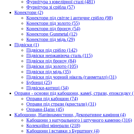
Фурнітура з ювелірної сталі
(481)
Фурнітура зі срібла
(57)
Конектори
(2)
Конектори під світле і античне срібло
(98)
Конектори під золото
(55)
Конектори під бронзу
(54)
Конектори Gunmetal
(12)
Конектори під мідь
(29)
Підвіски
(1)
Підвіски під срібло
(142)
Підвіски нержавіюча сталь
(115)
Підвіски під бронзу
(84)
Підвіски під золото
(105)
Підвіски під мідь
(35)
Підвіски під чорний нікель (ганметалл)
(31)
Бубонці
(25)
Підвіски-китиці
(34)
Оправи - основи під кабошони, камеї, стрази, епоксидку
(
Оправи під кабошон
(74)
Оправи під стрази (кристали)
(31)
Оправи-Цапи
(45)
Кабошони, Напівнамистини, Декоративне каміння
(4)
Кабошони з натурального і штучного каменю
(316)
Колекційні мінерали
(218)
Кабошони і вставки з Бурштину
(4)