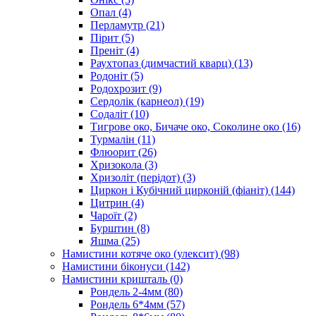
Опал
(4)
Перламутр
(21)
Пірит
(5)
Преніт
(4)
Раухтопаз (димчастий кварц)
(13)
Родоніт
(5)
Родохрозит
(9)
Сердолік (карнеол)
(19)
Содаліт
(10)
Тигрове око, Бичаче око, Соколине око
(16)
Турмалін
(11)
Флюорит
(26)
Хризокола
(3)
Хризоліт (перідот)
(3)
Циркон і Кубічний цирконій (фіаніт)
(144)
Цитрин
(4)
Чароїт
(2)
Бурштин
(8)
Яшма
(25)
Намистини котяче око (улексит)
(98)
Намистини біконуси
(142)
Намистини кришталь
(0)
Рондель 2-4мм
(80)
Рондель 6*4мм
(57)