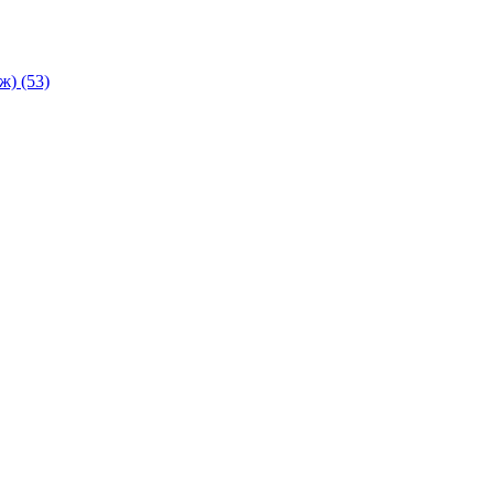
аж)
(53)