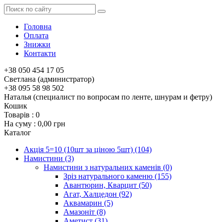
Головна
Оплата
Знижки
Контакти
+38 050 454 17 05
Светлана (администратор)
+38 095 58 98 502
Наталья (специалист по вопросам по ленте, шнурам и фетру)
Кошик
Товарів :
0
На суму :
0,00 грн
Каталог
Акція 5=10 (10шт за ціною 5шт)
(104)
Намистини
(3)
Намистини з натуральних каменів
(0)
Зріз натурального каменю
(155)
Авантюрин, Кварцит
(50)
Агат, Халцедон
(92)
Аквамарин
(5)
Амазоніт
(8)
Аметист
(31)