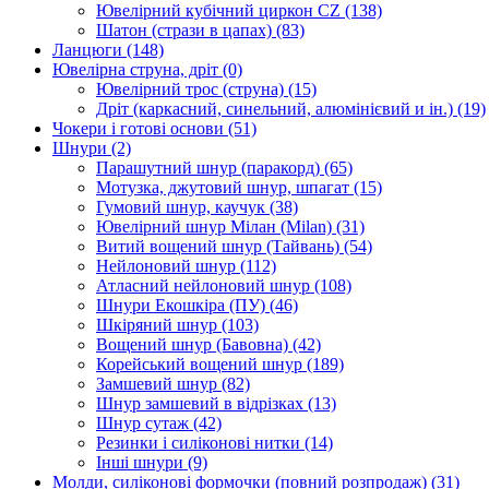
Ювелірний кубічний циркон CZ
(138)
Шатон (стрази в цапах)
(83)
Ланцюги
(148)
Ювелірна струна, дріт
(0)
Ювелірний трос (струна)
(15)
Дріт (каркасний, синельний, алюмінієвий и ін.)
(19)
Чокери і готові основи
(51)
Шнури
(2)
Парашутний шнур (паракорд)
(65)
Мотузка, джутовий шнур, шпагат
(15)
Гумовий шнур, каучук
(38)
Ювелірний шнур Мілан (Milan)
(31)
Витий вощений шнур (Тайвань)
(54)
Нейлоновий шнур
(112)
Атласний нейлоновий шнур
(108)
Шнури Екошкіра (ПУ)
(46)
Шкіряний шнур
(103)
Вощений шнур (Бавовна)
(42)
Корейський вощений шнур
(189)
Замшевий шнур
(82)
Шнур замшевий в відрізках
(13)
Шнур сутаж
(42)
Резинки і силіконові нитки
(14)
Інші шнури
(9)
Молди, силіконові формочки (повний розпродаж)
(31)