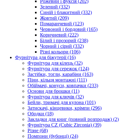
Рожевий і фуксія
(202)
Зелений
(332)
Синій і блакитний
(332)
Жовтий
(209)
Помаранчевий
(123)
Червоний і бордовий
(165)
Коричневий
(222)
Білий і прозорий
(238)
Чорний і сірий
(332)
Різні кольори
(106)
Фурнітура для біжутерії
(16)
Фурнітура для кілець
(32)
Фурнітура для сережок
(124)
Застібки, тогли, карабіни
(163)
Піни, кільця монтажні
(111)
Обіймачі, конуси, ковпачки
(233)
Основи для брошки
(11)
Фурнітура для ключів
(32)
Бейли, тримачі для кулона
(101)
Затискачі, кінцевики, крімпи
(296)
Ободки
(18)
Закладки для книг (повний розпродаж)
(2)
Фурнітура CZ (Cubic Zirconia)
(39)
Різне
(68)
Помпони (бубонці)
(24)