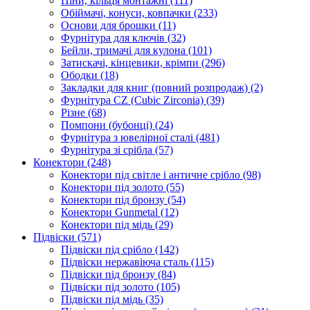
Піни, кільця монтажні
(111)
Обіймачі, конуси, ковпачки
(233)
Основи для брошки
(11)
Фурнітура для ключів
(32)
Бейли, тримачі для кулона
(101)
Затискачі, кінцевики, крімпи
(296)
Ободки
(18)
Закладки для книг (повний розпродаж)
(2)
Фурнітура CZ (Cubic Zirconia)
(39)
Різне
(68)
Помпони (бубонці)
(24)
Фурнітура з ювелірної сталі
(481)
Фурнітура зі срібла
(57)
Конектори
(248)
Конектори під світле і античне срібло
(98)
Конектори під золото
(55)
Конектори під бронзу
(54)
Конектори Gunmetal
(12)
Конектори під мідь
(29)
Підвіски
(571)
Підвіски під срібло
(142)
Підвіски нержавіюча сталь
(115)
Підвіски під бронзу
(84)
Підвіски під золото
(105)
Підвіски під мідь
(35)