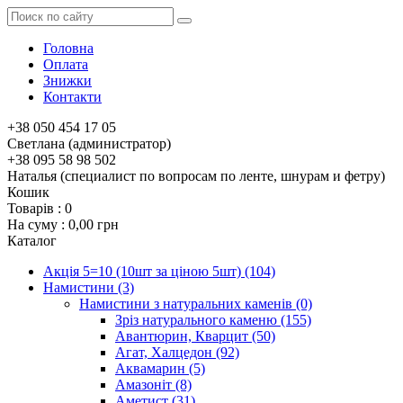
Головна
Оплата
Знижки
Контакти
+38 050 454 17 05
Светлана (администратор)
+38 095 58 98 502
Наталья (специалист по вопросам по ленте, шнурам и фетру)
Кошик
Товарів :
0
На суму :
0,00 грн
Каталог
Акція 5=10 (10шт за ціною 5шт)
(104)
Намистини
(3)
Намистини з натуральних каменів
(0)
Зріз натурального каменю
(155)
Авантюрин, Кварцит
(50)
Агат, Халцедон
(92)
Аквамарин
(5)
Амазоніт
(8)
Аметист
(31)