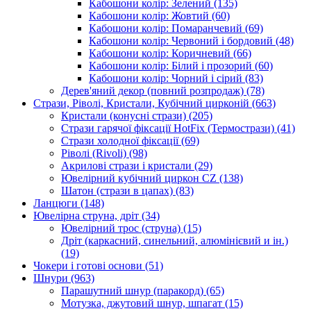
Кабошони колір: Зелений
(135)
Кабошони колір: Жовтий
(60)
Кабошони колір: Помаранчевий
(69)
Кабошони колір: Червоний і бордовий
(48)
Кабошони колір: Коричневий
(66)
Кабошони колір: Білий і прозорий
(60)
Кабошони колір: Чорний і сірий
(83)
Дерев'яний декор (повний розпродаж)
(78)
Стрази, Ріволі, Кристали, Кубічний цирконій
(663)
Кристали (конусні стрази)
(205)
Стрази гарячої фіксації HotFix (Термострази)
(41)
Стрази холодної фіксації
(69)
Ріволі (Rivoli)
(98)
Акрилові стрази і кристали
(29)
Ювелірний кубічний циркон CZ
(138)
Шатон (стрази в цапах)
(83)
Ланцюги
(148)
Ювелірна струна, дріт
(34)
Ювелірний трос (струна)
(15)
Дріт (каркасний, синельний, алюмінієвий и ін.)
(19)
Чокери і готові основи
(51)
Шнури
(963)
Парашутний шнур (паракорд)
(65)
Мотузка, джутовий шнур, шпагат
(15)