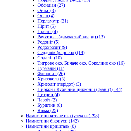
Обсидіан
(27)
Онікс
(3)
Опал
(4)
Перламутр
(21)
Пірит
(5)
Преніт
(4)
Раухтопаз (димчастий кварц)
(13)
Родоніт
(5)
Родохрозит
(9)
Сердолік (карнеол)
(19)
Содаліт
(10)
Тигрове око, Бичаче око, Соколине око
(16)
Турмалін
(11)
Флюорит
(26)
Хризокола
(3)
Хризоліт (перідот)
(3)
Циркон і Кубічний цирконій (фіаніт)
(144)
Цитрин
(4)
Чароїт
(2)
Бурштин
(8)
Яшма
(25)
Намистини котяче око (улексит)
(98)
Намистини біконуси
(142)
Намистини кришталь
(0)