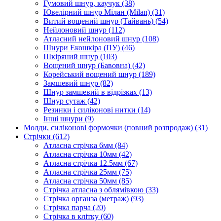
Гумовий шнур, каучук
(38)
Ювелірний шнур Мілан (Milan)
(31)
Витий вощений шнур (Тайвань)
(54)
Нейлоновий шнур
(112)
Атласний нейлоновий шнур
(108)
Шнури Екошкіра (ПУ)
(46)
Шкіряний шнур
(103)
Вощений шнур (Бавовна)
(42)
Корейський вощений шнур
(189)
Замшевий шнур
(82)
Шнур замшевий в відрізках
(13)
Шнур сутаж
(42)
Резинки і силіконові нитки
(14)
Інші шнури
(9)
Молди, силіконові формочки (повний розпродаж)
(31)
Стрічки
(612)
Атласна стрічка 6мм
(84)
Атласна стрічка 10мм
(42)
Атласна стрічка 12.5мм
(67)
Атласна стрічка 25мм
(75)
Атласна стрічка 50мм
(85)
Стрічка атласна з облямівкою
(33)
Стрічка органза (метраж)
(93)
Стрічка парча
(20)
Стрічка в клітку
(60)