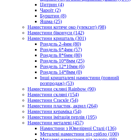
Цитрин
(4)
Чароїт
(2)
Бурштин
(8)
Яшма
(25)
Намистини котяче око (улексит)
(98)
Намистини біконуси
(142)
Намистини кришталь
(301)
Рондель 2-4мм
(80)
Рондель 6*4мм
(57)
Рондель 8*6мм
(80)
Рондель 10*8мм
(25)
Рондель 12*10мм
(6)
Рондель 14*8мм
(0)
Інші кришталеві намистини (повний
розпродаж)
(53)
Намистини скляні Rainbow
(90)
Намистини скляні
(154)
Намистини Cracкle
(54)
Намистини пластик, акрил
(264)
Намистини кераміка
(54)
Намистини імітація перлів
(195)
Намистини металеві
(457)
Намистини з Ювелірної Сталі
(136)
Металеві намистини під срібло
(100)
Металеві намистини під золото
(69)