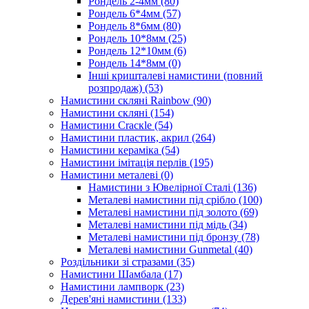
Рондель 2-4мм
(80)
Рондель 6*4мм
(57)
Рондель 8*6мм
(80)
Рондель 10*8мм
(25)
Рондель 12*10мм
(6)
Рондель 14*8мм
(0)
Інші кришталеві намистини (повний
розпродаж)
(53)
Намистини скляні Rainbow
(90)
Намистини скляні
(154)
Намистини Cracкle
(54)
Намистини пластик, акрил
(264)
Намистини кераміка
(54)
Намистини імітація перлів
(195)
Намистини металеві
(0)
Намистини з Ювелірної Сталі
(136)
Металеві намистини під срібло
(100)
Металеві намистини під золото
(69)
Металеві намистини під мідь
(34)
Металеві намистини під бронзу
(78)
Металеві намистини Gunmetal
(40)
Роздільники зі стразами
(35)
Намистини Шамбала
(17)
Намистини лампворк
(23)
Дерев'яні намистини
(133)