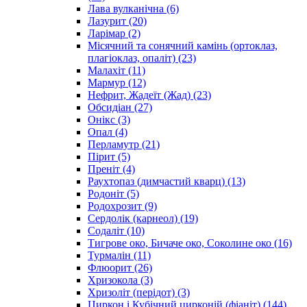
Лава вулканічна
(6)
Лазурит
(20)
Ларімар
(2)
Місячний та сонячний камінь (ортоклаз,
плагіоклаз, опаліт)
(23)
Малахіт
(11)
Мармур
(12)
Нефрит, Жадеїт (Жад)
(23)
Обсидіан
(27)
Онікс
(3)
Опал
(4)
Перламутр
(21)
Пірит
(5)
Преніт
(4)
Раухтопаз (димчастий кварц)
(13)
Родоніт
(5)
Родохрозит
(9)
Сердолік (карнеол)
(19)
Содаліт
(10)
Тигрове око, Бичаче око, Соколине око
(16)
Турмалін
(11)
Флюорит
(26)
Хризокола
(3)
Хризоліт (перідот)
(3)
Циркон і Кубічний цирконій (фіаніт)
(144)