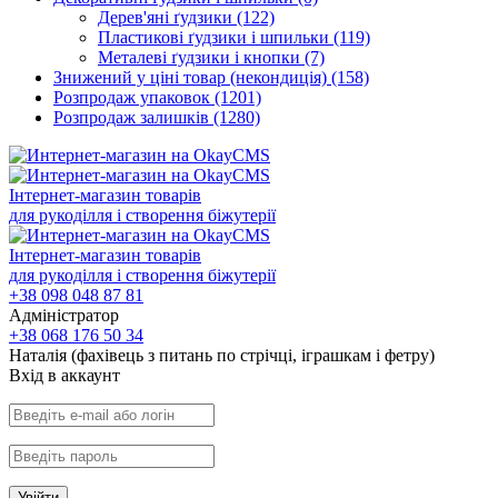
Дерев'яні ґудзики
(122)
Пластикові ґудзики і шпильки
(119)
Металеві ґудзики і кнопки
(7)
Знижений у ціні товар (некондиція)
(158)
Розпродаж упаковок
(1201)
Розпродаж залишків
(1280)
Інтернет-магазин товарів
для рукоділля і створення біжутерії
Інтернет-магазин товарів
для рукоділля і створення біжутерії
+38 098 048 87 81
Адміністратор
+38 068 176 50 34
Наталія (фахівець з питань по стрічці, іграшкам і фетру)
Вхiд в аккаунт
Увійти