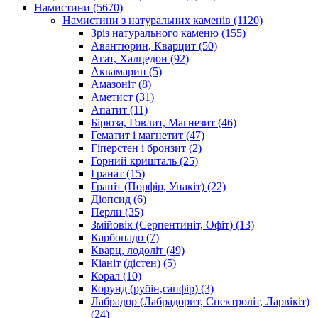
Намистини
(5670)
Намистини з натуральних каменів
(1120)
Зріз натурального каменю
(155)
Авантюрин, Кварцит
(50)
Агат, Халцедон
(92)
Аквамарин
(5)
Амазоніт
(8)
Аметист
(31)
Апатит
(11)
Бірюза, Говлит, Магнезит
(46)
Гематит і магнетит
(47)
Гіперстен і бронзит
(2)
Горний кришталь
(25)
Гранат
(15)
Граніт (Порфір, Унакіт)
(22)
Діопсид
(6)
Перли
(35)
Змійовік (Серпентиніт, Офіт)
(13)
Карбонадо
(7)
Кварц, лодоліт
(49)
Кіаніт (дістен)
(5)
Корал
(10)
Корунд (рубін,сапфір)
(3)
Лабрадор (Лабрадорит, Спектроліт, Ларвікіт)
(24)