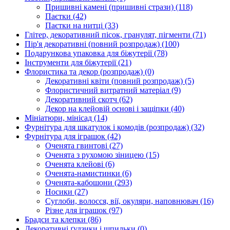
Пришивні камені (пришивні стрази)
(118)
Паєтки
(42)
Паєтки на нитці
(33)
Глітер, декоративний пісок, гранулят, пігменти
(71)
Пір'я декоративні (повний розпродаж)
(100)
Подарункова упаковка для біжутерії
(78)
Інструменти для біжутерії
(21)
Флористика та декор (розпродаж)
(0)
Декоративні квіти (повний розпродаж)
(5)
Флористичний витратний матеріал
(9)
Декоративний скотч
(62)
Декор на клейовій основі і защіпки
(40)
Мініатюри, мінісад
(14)
Фурнітура для шкатулок і комодів (розпродаж)
(32)
Фурнітура для іграшок
(42)
Оченята гвинтові
(27)
Оченята з рухомою зіницею
(15)
Оченята клейові
(6)
Оченята-намистинки
(6)
Оченята-кабошони
(293)
Носики
(27)
Суглоби, волосся, вії, окуляри, наповнювач
(16)
Різне для іграшок
(97)
Брадси та клепки
(86)
Декоративні ґудзики і шпильки
(0)