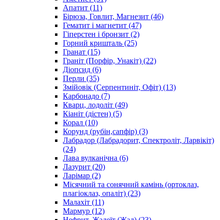
Апатит
(11)
Бірюза, Говлит, Магнезит
(46)
Гематит і магнетит
(47)
Гіперстен і бронзит
(2)
Горний кришталь
(25)
Гранат
(15)
Граніт (Порфір, Унакіт)
(22)
Діопсид
(6)
Перли
(35)
Змійовік (Серпентиніт, Офіт)
(13)
Карбонадо
(7)
Кварц, лодоліт
(49)
Кіаніт (дістен)
(5)
Корал
(10)
Корунд (рубін,сапфір)
(3)
Лабрадор (Лабрадорит, Спектроліт, Ларвікіт)
(24)
Лава вулканічна
(6)
Лазурит
(20)
Ларімар
(2)
Місячний та сонячний камінь (ортоклаз,
плагіоклаз, опаліт)
(23)
Малахіт
(11)
Мармур
(12)
Нефрит, Жадеїт (Жад)
(23)