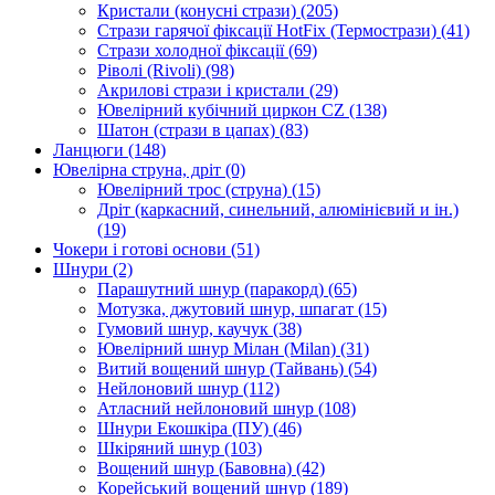
Кристали (конусні стрази)
(205)
Стрази гарячої фіксації HotFix (Термострази)
(41)
Стрази холодної фіксації
(69)
Ріволі (Rivoli)
(98)
Акрилові стрази і кристали
(29)
Ювелірний кубічний циркон CZ
(138)
Шатон (стрази в цапах)
(83)
Ланцюги
(148)
Ювелірна струна, дріт
(0)
Ювелірний трос (струна)
(15)
Дріт (каркасний, синельний, алюмінієвий и ін.)
(19)
Чокери і готові основи
(51)
Шнури
(2)
Парашутний шнур (паракорд)
(65)
Мотузка, джутовий шнур, шпагат
(15)
Гумовий шнур, каучук
(38)
Ювелірний шнур Мілан (Milan)
(31)
Витий вощений шнур (Тайвань)
(54)
Нейлоновий шнур
(112)
Атласний нейлоновий шнур
(108)
Шнури Екошкіра (ПУ)
(46)
Шкіряний шнур
(103)
Вощений шнур (Бавовна)
(42)
Корейський вощений шнур
(189)