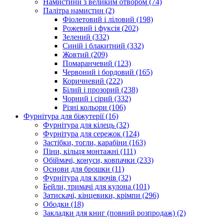
Намистини з великим отвором
(74)
Палітра намистин
(2)
Фіолетовий і ліловий
(198)
Рожевий і фуксія
(202)
Зелений
(332)
Синій і блакитний
(332)
Жовтий
(209)
Помаранчевий
(123)
Червоний і бордовий
(165)
Коричневий
(222)
Білий і прозорий
(238)
Чорний і сірий
(332)
Різні кольори
(106)
Фурнітура для біжутерії
(16)
Фурнітура для кілець
(32)
Фурнітура для сережок
(124)
Застібки, тогли, карабіни
(163)
Піни, кільця монтажні
(111)
Обіймачі, конуси, ковпачки
(233)
Основи для брошки
(11)
Фурнітура для ключів
(32)
Бейли, тримачі для кулона
(101)
Затискачі, кінцевики, крімпи
(296)
Ободки
(18)
Закладки для книг (повний розпродаж)
(2)