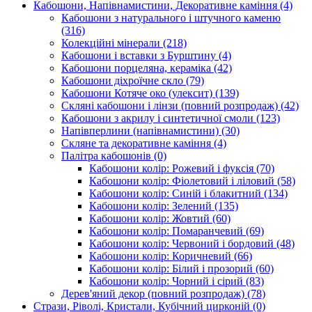
Кабошони, Напівнамистини, Декоративне каміння
(4)
Кабошони з натурального і штучного каменю
(316)
Колекційні мінерали
(218)
Кабошони і вставки з Бурштину
(4)
Кабошони порцеляна, кераміка
(42)
Кабошони діхроїчне скло
(79)
Кабошони Котяче око (улексит)
(139)
Скляні кабошони і лінзи (повний розпродаж)
(42)
Кабошони з акрилу і синтетичної смоли
(123)
Напівперлини (напівнамистини)
(30)
Скляне та декоративне каміння
(4)
Палітра кабошонів
(0)
Кабошони колір: Рожевий і фуксія
(70)
Кабошони колір: Фіолетовий і ліловий
(58)
Кабошони колір: Синій і блакитний
(134)
Кабошони колір: Зелений
(135)
Кабошони колір: Жовтий
(60)
Кабошони колір: Помаранчевий
(69)
Кабошони колір: Червоний і бордовий
(48)
Кабошони колір: Коричневий
(66)
Кабошони колір: Білий і прозорий
(60)
Кабошони колір: Чорний і сірий
(83)
Дерев'яний декор (повний розпродаж)
(78)
Стрази, Ріволі, Кристали, Кубічний цирконій
(0)