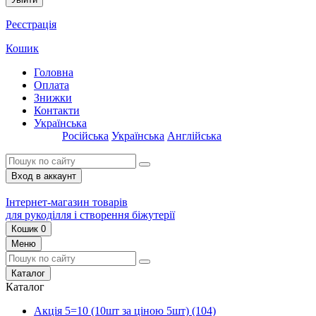
Реєстрація
Кошик
Головна
Оплата
Знижки
Контакти
Українська
Російська
Українська
Англійська
Вход в аккаунт
Інтернет-магазин товарів
для рукоділля і створення біжутерії
Кошик
0
Меню
Каталог
Каталог
Акція 5=10 (10шт за ціною 5шт)
(104)