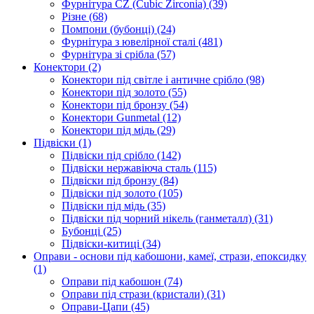
Фурнітура CZ (Cubic Zirconia)
(39)
Різне
(68)
Помпони (бубонці)
(24)
Фурнітура з ювелірної сталі
(481)
Фурнітура зі срібла
(57)
Конектори
(2)
Конектори під світле і античне срібло
(98)
Конектори під золото
(55)
Конектори під бронзу
(54)
Конектори Gunmetal
(12)
Конектори під мідь
(29)
Підвіски
(1)
Підвіски під срібло
(142)
Підвіски нержавіюча сталь
(115)
Підвіски під бронзу
(84)
Підвіски під золото
(105)
Підвіски під мідь
(35)
Підвіски під чорний нікель (ганметалл)
(31)
Бубонці
(25)
Підвіски-китиці
(34)
Оправи - основи під кабошони, камеї, стрази, епоксидку
(1)
Оправи під кабошон
(74)
Оправи під стрази (кристали)
(31)
Оправи-Цапи
(45)