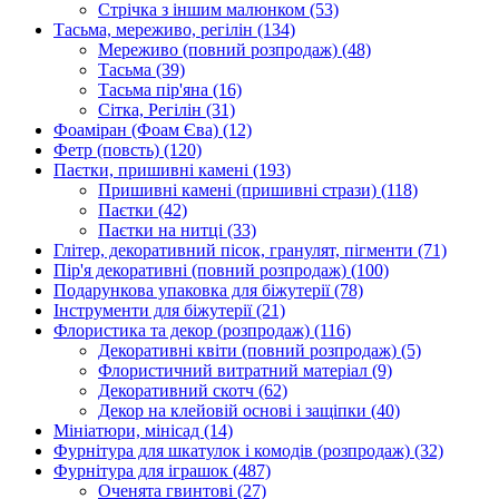
Стрічка з іншим малюнком
(53)
Тасьма, мереживо, регілін
(134)
Мереживо (повний розпродаж)
(48)
Тасьма
(39)
Тасьма пір'яна
(16)
Сітка, Регілін
(31)
Фоаміран (Фоам Єва)
(12)
Фетр (повсть)
(120)
Паєтки, пришивні камені
(193)
Пришивні камені (пришивні стрази)
(118)
Паєтки
(42)
Паєтки на нитці
(33)
Глітер, декоративний пісок, гранулят, пігменти
(71)
Пір'я декоративні (повний розпродаж)
(100)
Подарункова упаковка для біжутерії
(78)
Інструменти для біжутерії
(21)
Флористика та декор (розпродаж)
(116)
Декоративні квіти (повний розпродаж)
(5)
Флористичний витратний матеріал
(9)
Декоративний скотч
(62)
Декор на клейовій основі і защіпки
(40)
Мініатюри, мінісад
(14)
Фурнітура для шкатулок і комодів (розпродаж)
(32)
Фурнітура для іграшок
(487)
Оченята гвинтові
(27)