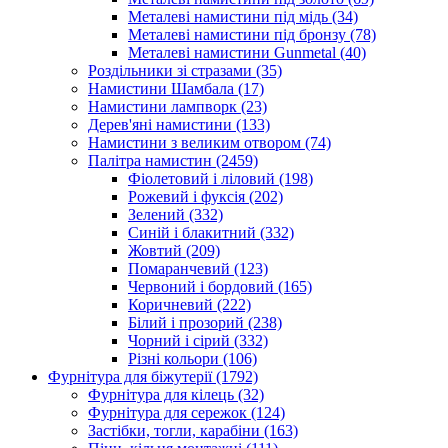
Металеві намистини під мідь
(34)
Металеві намистини під бронзу
(78)
Металеві намистини Gunmetal
(40)
Роздільники зі стразами
(35)
Намистини Шамбала
(17)
Намистини лампворк
(23)
Дерев'яні намистини
(133)
Намистини з великим отвором
(74)
Палітра намистин
(2459)
Фіолетовий і ліловий
(198)
Рожевий і фуксія
(202)
Зелений
(332)
Синій і блакитний
(332)
Жовтий
(209)
Помаранчевий
(123)
Червоний і бордовий
(165)
Коричневий
(222)
Білий і прозорий
(238)
Чорний і сірий
(332)
Різні кольори
(106)
Фурнітура для біжутерії
(1792)
Фурнітура для кілець
(32)
Фурнітура для сережок
(124)
Застібки, тогли, карабіни
(163)