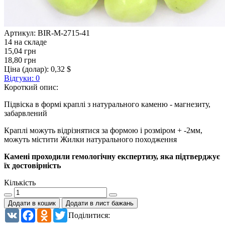
Артикул:
BIR-M-2715-41
14 на складе
15,04 грн
18,80 грн
Ціна (долар):
0,32 $
Відгуки: 0
Короткий опис:
Підвіска в формі краплі з натурального каменю - магнезиту,
забарвлений
Краплі можуть відрізнятися за формою і розміром + -2мм,
можуть містити Жилки натурального походження
Камені проходили гемологічну експертизу, яка підтверджує
їх достовірність
Кількість
Додати в кошик
Додати в лист бажань
VK
Facebook
Odnoklassniki
Twitter
Поділитися: