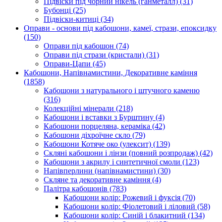
Підвіски під чорний нікель (ганметалл)
(31)
Бубонці
(25)
Підвіски-китиці
(34)
Оправи - основи під кабошони, камеї, стрази, епоксидку
(150)
Оправи під кабошон
(74)
Оправи під стрази (кристали)
(31)
Оправи-Цапи
(45)
Кабошони, Напівнамистини, Декоративне каміння
(1858)
Кабошони з натурального і штучного каменю
(316)
Колекційні мінерали
(218)
Кабошони і вставки з Бурштину
(4)
Кабошони порцеляна, кераміка
(42)
Кабошони діхроїчне скло
(79)
Кабошони Котяче око (улексит)
(139)
Скляні кабошони і лінзи (повний розпродаж)
(42)
Кабошони з акрилу і синтетичної смоли
(123)
Напівперлини (напівнамистини)
(30)
Скляне та декоративне каміння
(4)
Палітра кабошонів
(783)
Кабошони колір: Рожевий і фуксія
(70)
Кабошони колір: Фіолетовий і ліловий
(58)
Кабошони колір: Синій і блакитний
(134)