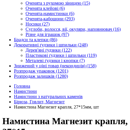
Оченята з рухомою зіницею
(15)
Оченята клейові
(6)
Оченята-намистинки
(6)
Оченята-кабошони
(293)
Носики
(27)
Суглоби, волосся, вії, окуляри, наповнювач
(16)
Різне для іграшок
(97)
Брадси та клепки
(86)
Декоративні ґудзики і шпильки
(248)
Дерев'яні ґудзики
(122)
Пластикові ґудзики і шпильки
(119)
Металеві ґудзики і кнопки
(7)
Знижений у ціні товар (некондиція)
(158)
Розпродаж упаковок
(1201)
Розпродаж залишків
(1280)
Головна
Намистини
Намистини з натуральних каменів
Бірюза, Говлит, Магнезит
Намистина Магнезит крапля, 27*15мм, шт
Намистина Магнезит крапля,