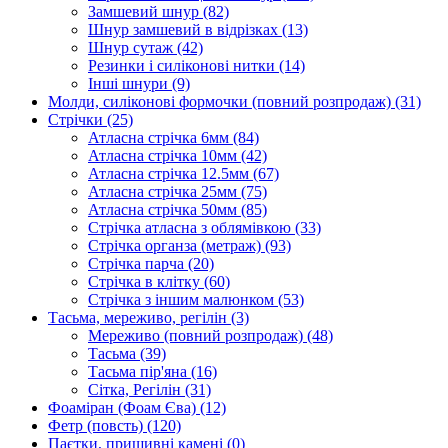
Замшевий шнур
(82)
Шнур замшевий в відрізках
(13)
Шнур сутаж
(42)
Резинки і силіконові нитки
(14)
Інші шнури
(9)
Молди, силіконові формочки (повний розпродаж)
(31)
Стрічки
(25)
Атласна стрічка 6мм
(84)
Атласна стрічка 10мм
(42)
Атласна стрічка 12.5мм
(67)
Атласна стрічка 25мм
(75)
Атласна стрічка 50мм
(85)
Стрічка атласна з облямівкою
(33)
Стрічка органза (метраж)
(93)
Стрічка парча
(20)
Стрічка в клітку
(60)
Стрічка з іншим малюнком
(53)
Тасьма, мереживо, регілін
(3)
Мереживо (повний розпродаж)
(48)
Тасьма
(39)
Тасьма пір'яна
(16)
Сітка, Регілін
(31)
Фоаміран (Фоам Єва)
(12)
Фетр (повсть)
(120)
Паєтки, пришивні камені
(0)