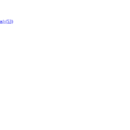
аж)
(53)