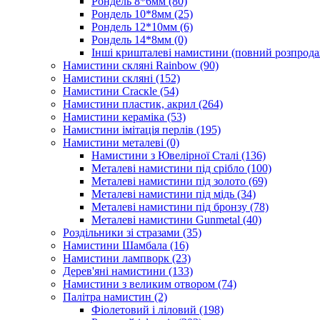
Рондель 8*6мм
(80)
Рондель 10*8мм
(25)
Рондель 12*10мм
(6)
Рондель 14*8мм
(0)
Інші кришталеві намистини (повний розпрод
Намистини скляні Rainbow
(90)
Намистини скляні
(152)
Намистини Cracкle
(54)
Намистини пластик, акрил
(264)
Намистини кераміка
(53)
Намистини імітація перлів
(195)
Намистини металеві
(0)
Намистини з Ювелірної Сталі
(136)
Металеві намистини під срібло
(100)
Металеві намистини під золото
(69)
Металеві намистини під мідь
(34)
Металеві намистини під бронзу
(78)
Металеві намистини Gunmetal
(40)
Роздільники зі стразами
(35)
Намистини Шамбала
(16)
Намистини лампворк
(23)
Дерев'яні намистини
(133)
Намистини з великим отвором
(74)
Палітра намистин
(2)
Фіолетовий і ліловий
(198)