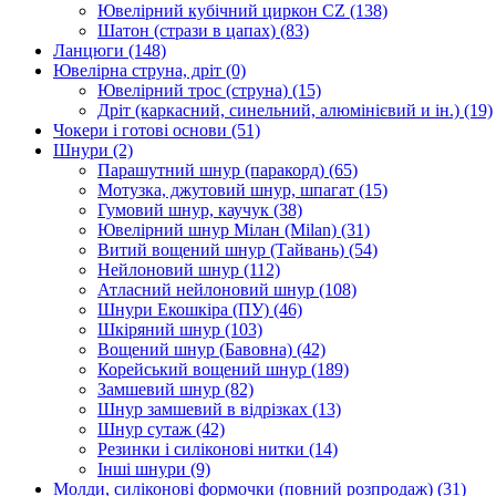
Ювелірний кубічний циркон CZ
(138)
Шатон (стрази в цапах)
(83)
Ланцюги
(148)
Ювелірна струна, дріт
(0)
Ювелірний трос (струна)
(15)
Дріт (каркасний, синельний, алюмінієвий и ін.)
(19)
Чокери і готові основи
(51)
Шнури
(2)
Парашутний шнур (паракорд)
(65)
Мотузка, джутовий шнур, шпагат
(15)
Гумовий шнур, каучук
(38)
Ювелірний шнур Мілан (Milan)
(31)
Витий вощений шнур (Тайвань)
(54)
Нейлоновий шнур
(112)
Атласний нейлоновий шнур
(108)
Шнури Екошкіра (ПУ)
(46)
Шкіряний шнур
(103)
Вощений шнур (Бавовна)
(42)
Корейський вощений шнур
(189)
Замшевий шнур
(82)
Шнур замшевий в відрізках
(13)
Шнур сутаж
(42)
Резинки і силіконові нитки
(14)
Інші шнури
(9)
Молди, силіконові формочки (повний розпродаж)
(31)