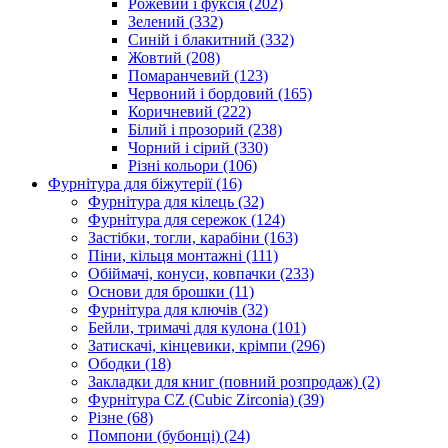
Рожевий і фуксія
(202)
Зелений
(332)
Синій і блакитний
(332)
Жовтий
(208)
Помаранчевий
(123)
Червоний і бордовий
(165)
Коричневий
(222)
Білий і прозорий
(238)
Чорний і сірий
(330)
Різні кольори
(106)
Фурнітура для біжутерії
(16)
Фурнітура для кілець
(32)
Фурнітура для сережок
(124)
Застібки, тогли, карабіни
(163)
Піни, кільця монтажні
(111)
Обіймачі, конуси, ковпачки
(233)
Основи для брошки
(11)
Фурнітура для ключів
(32)
Бейли, тримачі для кулона
(101)
Затискачі, кінцевики, крімпи
(296)
Ободки
(18)
Закладки для книг (повний розпродаж)
(2)
Фурнітура CZ (Cubic Zirconia)
(39)
Різне
(68)
Помпони (бубонці)
(24)