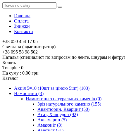
Головна
Оплата
Знижки
Контакти
+38 050 454 17 05
Светлана (администратор)
+38 095 58 98 502
Наталья (специалист по вопросам по ленте, шнурам и фетру)
Кошик
Товарів :
0
На суму :
0,00 грн
Каталог
Акція 5=10 (10шт за ціною 5шт)
(103)
Намистини
(3)
Намистини з натуральних каменів
(0)
Зріз натурального каменю
(155)
Авантюрин, Кварцит
(50)
Агат, Халцедон
(92)
Аквамарин
(5)
Амазоніт
(8)
Аметист
(31)