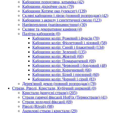
Кабошони порцеляна, кераміка
(42)
Кабошони діхроїчне скло
(79)
Кабошони Котяче око (улексит)
(139)
Скляні кабошони і лінзи (повний розпродаж)
(42)
Кабошони з акрилу і синтетичної смоли
(123)
Напівперлини (напівнамистини)
(30)
Скляне та декоративне каміння
(4)
Палітра кабошонів
(0)
Кабошони колір: Рожевий і фуксія
(70)
Кабошони колір: Фіолетовий і ліловий
(58)
Кабошони колір: Синій і блакитний
(134)
Кабошони колір: Зелений
(135)
Кабошони колір: Жовтий
(60)
Кабошони колір: Помаранчевий
(69)
Кабошони колір: Червоний і бордовий
(48)
Кабошони колір: Коричневий
(66)
Кабошони колір: Білий і прозорий
(60)
Кабошони колір: Чорний і сірий
(83)
Дерев'яний декор (повний розпродаж)
(78)
Стрази, Ріволі, Кристали, Кубічний цирконій
(0)
Кристали (конусні стрази)
(205)
Стрази гарячої фіксації HotFix (Термострази)
(41)
Стрази холодної фіксації
(69)
Ріволі (Rivoli)
(98)
Акрилові стрази і кристали
(29)