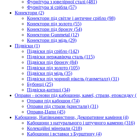
Фурнітура з ювелірної сталі
(481)
Фурнітура зі срібла
(57)
Конектори
(2)
Конектори під світле і античне срібло
(98)
Конектори під золото
(55)
Конектори під бронзу
(54)
Конектори Gunmetal
(12)
Конектори під мідь
(29)
Підвіски
(1)
Підвіски під срібло
(142)
Підвіски нержавіюча сталь
(115)
Підвіски під бронзу
(84)
Підвіски під золото
(105)
Підвіски під мідь
(35)
Підвіски під чорний нікель (ганметалл)
(31)
Бубонці
(25)
Підвіски-китиці
(34)
Оправи - основи під кабошони, камеї, стрази, епоксидку
(
Оправи під кабошон
(74)
Оправи під стрази (кристали)
(31)
Оправи-Цапи
(45)
Кабошони, Напівнамистини, Декоративне каміння
(4)
Кабошони з натурального і штучного каменю
(316)
Колекційні мінерали
(218)
Кабошони і вставки з Бурштину
(4)