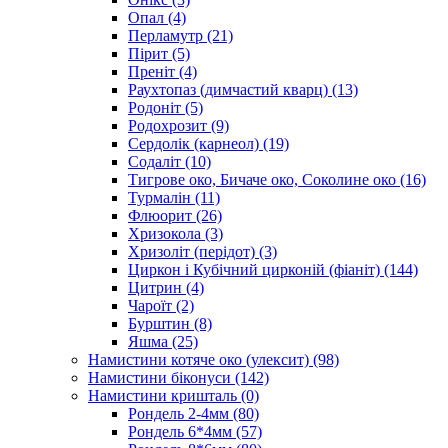
Опал
(4)
Перламутр
(21)
Пірит
(5)
Преніт
(4)
Раухтопаз (димчастий кварц)
(13)
Родоніт
(5)
Родохрозит
(9)
Сердолік (карнеол)
(19)
Содаліт
(10)
Тигрове око, Бичаче око, Соколине око
(16)
Турмалін
(11)
Флюорит
(26)
Хризокола
(3)
Хризоліт (перідот)
(3)
Циркон і Кубічний цирконій (фіаніт)
(144)
Цитрин
(4)
Чароїт
(2)
Бурштин
(8)
Яшма
(25)
Намистини котяче око (улексит)
(98)
Намистини біконуси
(142)
Намистини кришталь
(0)
Рондель 2-4мм
(80)
Рондель 6*4мм
(57)