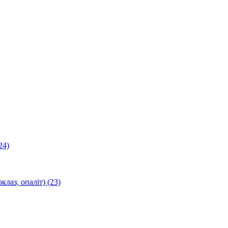
24)
оклаз, опаліт)
(23)