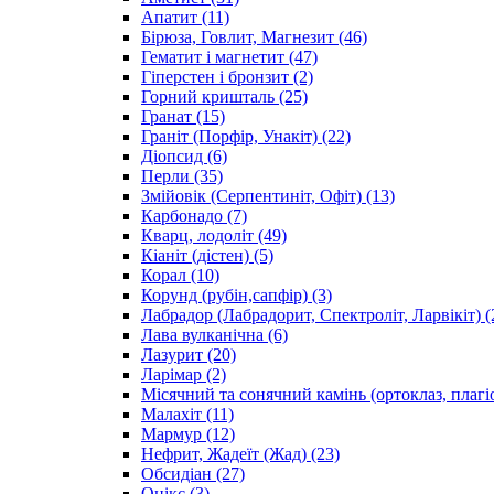
Апатит
(11)
Бірюза, Говлит, Магнезит
(46)
Гематит і магнетит
(47)
Гіперстен і бронзит
(2)
Горний кришталь
(25)
Гранат
(15)
Граніт (Порфір, Унакіт)
(22)
Діопсид
(6)
Перли
(35)
Змійовік (Серпентиніт, Офіт)
(13)
Карбонадо
(7)
Кварц, лодоліт
(49)
Кіаніт (дістен)
(5)
Корал
(10)
Корунд (рубін,сапфір)
(3)
Лабрадор (Лабрадорит, Спектроліт, Ларвікіт)
(
Лава вулканічна
(6)
Лазурит
(20)
Ларімар
(2)
Місячний та сонячний камінь (ортоклаз, плагі
Малахіт
(11)
Мармур
(12)
Нефрит, Жадеїт (Жад)
(23)
Обсидіан
(27)
Онікс
(3)