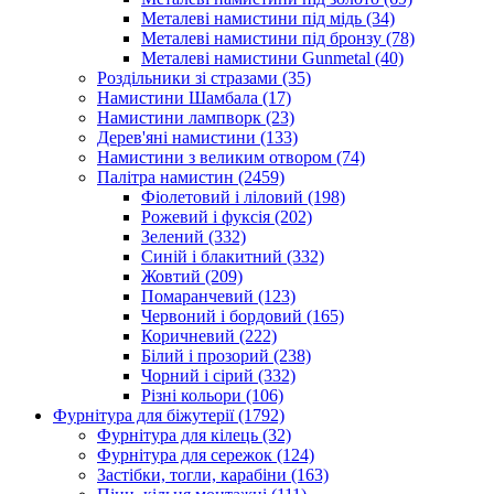
Металеві намистини під мідь
(34)
Металеві намистини під бронзу
(78)
Металеві намистини Gunmetal
(40)
Роздільники зі стразами
(35)
Намистини Шамбала
(17)
Намистини лампворк
(23)
Дерев'яні намистини
(133)
Намистини з великим отвором
(74)
Палітра намистин
(2459)
Фіолетовий і ліловий
(198)
Рожевий і фуксія
(202)
Зелений
(332)
Синій і блакитний
(332)
Жовтий
(209)
Помаранчевий
(123)
Червоний і бордовий
(165)
Коричневий
(222)
Білий і прозорий
(238)
Чорний і сірий
(332)
Різні кольори
(106)
Фурнітура для біжутерії
(1792)
Фурнітура для кілець
(32)
Фурнітура для сережок
(124)
Застібки, тогли, карабіни
(163)