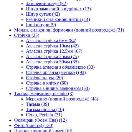
Замшевий шнур
(82)
Шнур замшевий в відрізках
(13)
Шнур сутаж
(42)
Резинки і силіконові нитки
(14)
Інші шнури
(9)
Молди, силіконові формочки (повний розпродаж)
(31)
Стрічки
(25)
Атласна стрічка 6мм
(84)
Атласна стрічка 10мм
(42)
Атласна стрічка 12.5мм
(67)
Атласна стрічка 25мм
(75)
Атласна стрічка 50мм
(85)
Стрічка атласна з облямівкою
(33)
Стрічка органза (метраж)
(93)
Стрічка парча
(20)
Стрічка в клітку
(60)
Стрічка з іншим малюнком
(53)
Тасьма, мереживо, регілін
(3)
Мереживо (повний розпродаж)
(48)
Тасьма
(39)
Тасьма пір'яна
(16)
Сітка, Регілін
(31)
Фоаміран (Фоам Єва)
(12)
Фетр (повсть)
(120)
Паєтки, пришивні камені
(0)