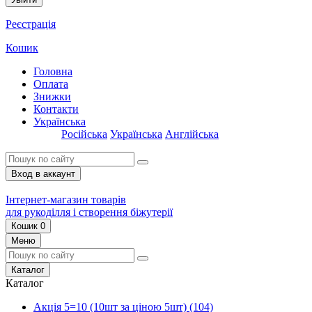
Реєстрація
Кошик
Головна
Оплата
Знижки
Контакти
Українська
Російська
Українська
Англійська
Вход в аккаунт
Інтернет-магазин товарів
для рукоділля і створення біжутерії
Кошик
0
Меню
Каталог
Каталог
Акція 5=10 (10шт за ціною 5шт)
(104)