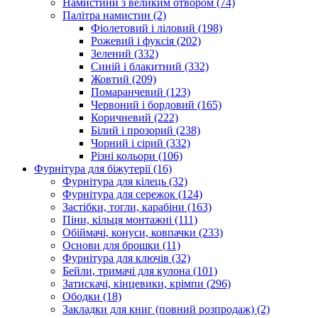
Намистини з великим отвором
(74)
Палітра намистин
(2)
Фіолетовий і ліловий
(198)
Рожевий і фуксія
(202)
Зелений
(332)
Синій і блакитний
(332)
Жовтий
(209)
Помаранчевий
(123)
Червоний і бордовий
(165)
Коричневий
(222)
Білий і прозорий
(238)
Чорний і сірий
(332)
Різні кольори
(106)
Фурнітура для біжутерії
(16)
Фурнітура для кілець
(32)
Фурнітура для сережок
(124)
Застібки, тогли, карабіни
(163)
Піни, кільця монтажні
(111)
Обіймачі, конуси, ковпачки
(233)
Основи для брошки
(11)
Фурнітура для ключів
(32)
Бейли, тримачі для кулона
(101)
Затискачі, кінцевики, крімпи
(296)
Ободки
(18)
Закладки для книг (повний розпродаж)
(2)