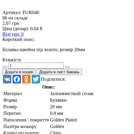
Артикул:
FUR040
86 на складе
2,07 грн
Ціна (долар):
0,04 $
Відгуки: 0
Короткий опис:
Булавка швейна під золото, розмір 20мм
Кількість
Додати в кошик
Додати в лист бажань
VK
Facebook
Odnoklassniki
Twitter
Поділитися:
Опис:
Матеріал
Залізовмісткий сплав
Форма
Булавки
Розмір
20 мм
Перетин
0.8 мм
Напилення \ покриття
Golden Plated
Палітра кольору
Golden
Країна експортер
China