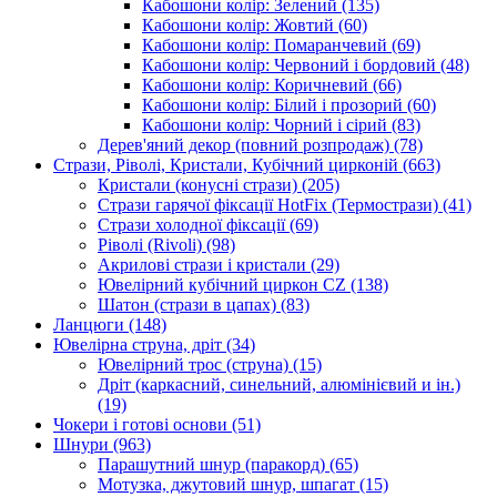
Кабошони колір: Зелений
(135)
Кабошони колір: Жовтий
(60)
Кабошони колір: Помаранчевий
(69)
Кабошони колір: Червоний і бордовий
(48)
Кабошони колір: Коричневий
(66)
Кабошони колір: Білий і прозорий
(60)
Кабошони колір: Чорний і сірий
(83)
Дерев'яний декор (повний розпродаж)
(78)
Стрази, Ріволі, Кристали, Кубічний цирконій
(663)
Кристали (конусні стрази)
(205)
Стрази гарячої фіксації HotFix (Термострази)
(41)
Стрази холодної фіксації
(69)
Ріволі (Rivoli)
(98)
Акрилові стрази і кристали
(29)
Ювелірний кубічний циркон CZ
(138)
Шатон (стрази в цапах)
(83)
Ланцюги
(148)
Ювелірна струна, дріт
(34)
Ювелірний трос (струна)
(15)
Дріт (каркасний, синельний, алюмінієвий и ін.)
(19)
Чокери і готові основи
(51)
Шнури
(963)
Парашутний шнур (паракорд)
(65)
Мотузка, джутовий шнур, шпагат
(15)