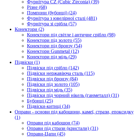
Фурнітура CZ (Cubic Zirconia)
(39)
Різне
(68)
Помпони (бубонці)
(24)
Фурнітура з ювелірної сталі
(481)
Фурнітура зі срібла
(57)
Конектори
(2)
Конектори під світле і античне срібло
(98)
Конектори під золото
(55)
Конектори під бронзу
(54)
Конектори Gunmetal
(12)
Конектори під мідь
(29)
Підвіски
(1)
Підвіски під срібло
(142)
Підвіски нержавіюча сталь
(115)
Підвіски під бронзу
(84)
Підвіски під золото
(105)
Підвіски під мідь
(35)
Підвіски під чорний нікель (ганметалл)
(31)
Бубонці
(25)
Підвіски-китиці
(34)
Оправи - основи під кабошони, камеї, стрази, епоксидку
(1)
Оправи під кабошон
(74)
Оправи під стрази (кристали)
(31)
Оправи-Цапи
(45)