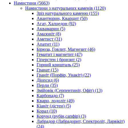
Намистини
(5663)
Намистини з натуральних каменів
(1120)
Зріз натурального каменю
(155)
Авантюрин, Кварцит
(50)
Агат, Халцедон
(92)
Аквамарин
(5)
Амазоніт
(8)
Аметист
(31)
Апатит
(11)
Бірюза, Говлит, Магнезит
(46)
Гематит і магнетит
(47)
Гіперстен і бронзит
(2)
Горний кришталь
(25)
Гранат
(15)
Граніт (Порфір, Унакіт)
(22)
Діопсид
(6)
Перли
(35)
Змійовік (Серпентиніт, Офіт)
(13)
Карбонадо
(7)
Кварц, лодоліт
(49)
Кіаніт (дістен)
(5)
Корал
(10)
Корунд (рубін,сапфір)
(3)
Лабрадор (Лабрадорит, Спектроліт, Ларвікіт)
(24)