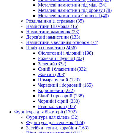
Металеві намистини під мідь
(34)
Металеві намистини під бронзу
(78)
Металеві намистини Gunmetal
(40)
Роздільники зі стразами
(35)
Намистини Шамбала
(16)
Намистини лампворк
(23)
Дерев'яні намистини
(133)
Намистини з великим отвором
(74)
Палітра намистин
(2456)
Фіолетовий і ліловий
(198)
Рожевий і фуксія
(202)
Зелений
(332)
Синій і блакитний
(332)
Жовтий
(208)
Помаранчевий
(123)
Червоний і бордовий
(165)
Коричневий
(222)
Білий і прозорий
(238)
Чорний і сірий
(330)
Різні кольори
(106)
Фурнітура для біжутерії
(1792)
Фурнітура для кілець
(32)
Фурнітура для сережок
(124)
Застібки, тогли, карабіни
(163)