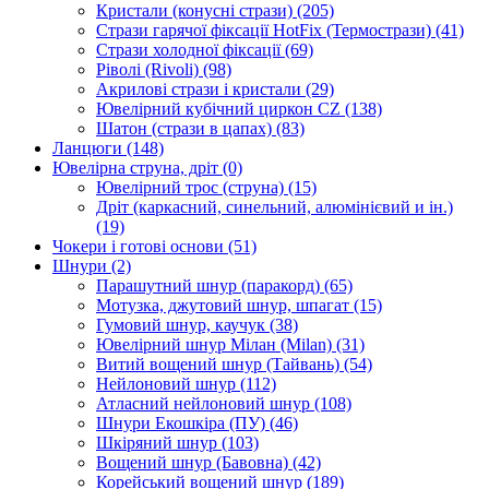
Кристали (конусні стрази)
(205)
Стрази гарячої фіксації HotFix (Термострази)
(41)
Стрази холодної фіксації
(69)
Ріволі (Rivoli)
(98)
Акрилові стрази і кристали
(29)
Ювелірний кубічний циркон CZ
(138)
Шатон (стрази в цапах)
(83)
Ланцюги
(148)
Ювелірна струна, дріт
(0)
Ювелірний трос (струна)
(15)
Дріт (каркасний, синельний, алюмінієвий и ін.)
(19)
Чокери і готові основи
(51)
Шнури
(2)
Парашутний шнур (паракорд)
(65)
Мотузка, джутовий шнур, шпагат
(15)
Гумовий шнур, каучук
(38)
Ювелірний шнур Мілан (Milan)
(31)
Витий вощений шнур (Тайвань)
(54)
Нейлоновий шнур
(112)
Атласний нейлоновий шнур
(108)
Шнури Екошкіра (ПУ)
(46)
Шкіряний шнур
(103)
Вощений шнур (Бавовна)
(42)
Корейський вощений шнур
(189)