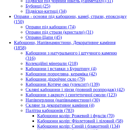
Підвіски під чорний нікель (ганметалл)
(31)
Бубонці
(25)
Підвіски-китиці
(34)
Оправи - основи під кабошони, камеї, стрази, епоксидку
(150)
Оправи під кабошон
(74)
Оправи під стрази (кристали)
(31)
Оправи-Цапи
(45)
Кабошони, Напівнамистини, Декоративне каміння
(1858)
Кабошони з натурального і штучного каменю
(316)
Колекційні мінерали
(218)
Кабошони і вставки з Бурштину
(4)
Кабошони порцеляна, кераміка
(42)
Кабошони діхроїчне скло
(79)
Кабошони Котяче око (улексит)
(139)
Скляні кабошони і лінзи (повний розпродаж)
(42)
Кабошони з акрилу і синтетичної смоли
(123)
Напівперлини (напівнамистини)
(30)
Скляне та декоративне каміння
(4)
Палітра кабошонів
(783)
Кабошони колір: Рожевий і фуксія
(70)
Кабошони колір: Фіолетовий і ліловий
(58)
Кабошони колір: Синій і блакитний
(134)