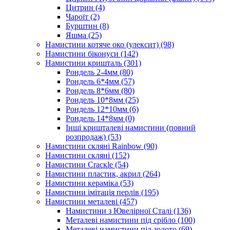
Цитрин
(4)
Чароїт
(2)
Бурштин
(8)
Яшма
(25)
Намистини котяче око (улексит)
(98)
Намистини біконуси
(142)
Намистини кришталь
(301)
Рондель 2-4мм
(80)
Рондель 6*4мм
(57)
Рондель 8*6мм
(80)
Рондель 10*8мм
(25)
Рондель 12*10мм
(6)
Рондель 14*8мм
(0)
Інші кришталеві намистини (повний
розпродаж)
(53)
Намистини скляні Rainbow
(90)
Намистини скляні
(152)
Намистини Cracкle
(54)
Намистини пластик, акрил
(264)
Намистини кераміка
(53)
Намистини імітація перлів
(195)
Намистини металеві
(457)
Намистини з Ювелірної Сталі
(136)
Металеві намистини під срібло
(100)
Металеві намистини під золото
(69)