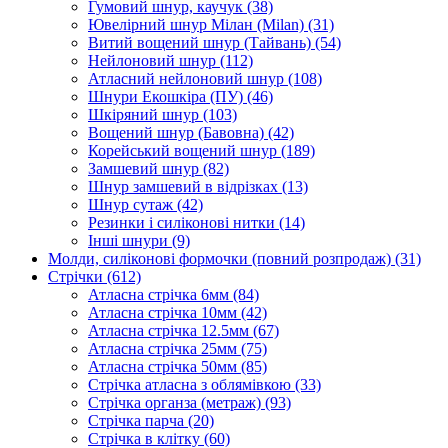
Гумовий шнур, каучук
(38)
Ювелірний шнур Мілан (Milan)
(31)
Витий вощений шнур (Тайвань)
(54)
Нейлоновий шнур
(112)
Атласний нейлоновий шнур
(108)
Шнури Екошкіра (ПУ)
(46)
Шкіряний шнур
(103)
Вощений шнур (Бавовна)
(42)
Корейський вощений шнур
(189)
Замшевий шнур
(82)
Шнур замшевий в відрізках
(13)
Шнур сутаж
(42)
Резинки і силіконові нитки
(14)
Інші шнури
(9)
Молди, силіконові формочки (повний розпродаж)
(31)
Стрічки
(612)
Атласна стрічка 6мм
(84)
Атласна стрічка 10мм
(42)
Атласна стрічка 12.5мм
(67)
Атласна стрічка 25мм
(75)
Атласна стрічка 50мм
(85)
Стрічка атласна з облямівкою
(33)
Стрічка органза (метраж)
(93)
Стрічка парча
(20)
Стрічка в клітку
(60)