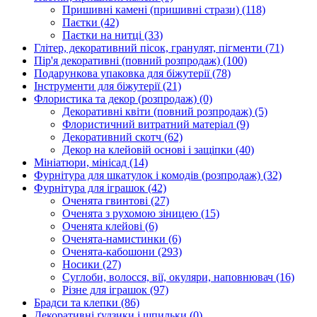
Пришивні камені (пришивні стрази)
(118)
Паєтки
(42)
Паєтки на нитці
(33)
Глітер, декоративний пісок, гранулят, пігменти
(71)
Пір'я декоративні (повний розпродаж)
(100)
Подарункова упаковка для біжутерії
(78)
Інструменти для біжутерії
(21)
Флористика та декор (розпродаж)
(0)
Декоративні квіти (повний розпродаж)
(5)
Флористичний витратний матеріал
(9)
Декоративний скотч
(62)
Декор на клейовій основі і защіпки
(40)
Мініатюри, мінісад
(14)
Фурнітура для шкатулок і комодів (розпродаж)
(32)
Фурнітура для іграшок
(42)
Оченята гвинтові
(27)
Оченята з рухомою зіницею
(15)
Оченята клейові
(6)
Оченята-намистинки
(6)
Оченята-кабошони
(293)
Носики
(27)
Суглоби, волосся, вії, окуляри, наповнювач
(16)
Різне для іграшок
(97)
Брадси та клепки
(86)
Декоративні ґудзики і шпильки
(0)