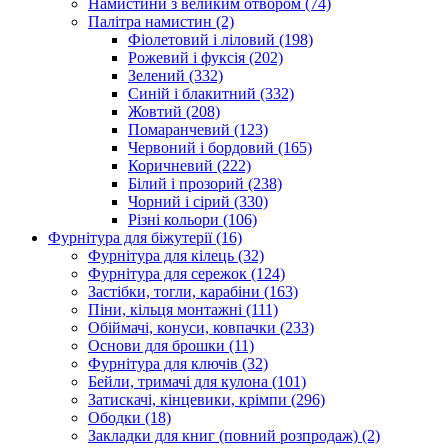
Намистини з великим отвором
(74)
Палітра намистин
(2)
Фіолетовий і ліловий
(198)
Рожевий і фуксія
(202)
Зелений
(332)
Синій і блакитний
(332)
Жовтий
(208)
Помаранчевий
(123)
Червоний і бордовий
(165)
Коричневий
(222)
Білий і прозорий
(238)
Чорний і сірий
(330)
Різні кольори
(106)
Фурнітура для біжутерії
(16)
Фурнітура для кілець
(32)
Фурнітура для сережок
(124)
Застібки, тогли, карабіни
(163)
Піни, кільця монтажні
(111)
Обіймачі, конуси, ковпачки
(233)
Основи для брошки
(11)
Фурнітура для ключів
(32)
Бейли, тримачі для кулона
(101)
Затискачі, кінцевики, крімпи
(296)
Ободки
(18)
Закладки для книг (повний розпродаж)
(2)