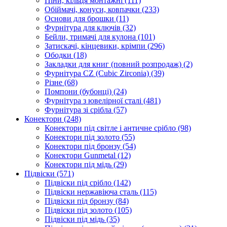
Піни, кільця монтажні
(111)
Обіймачі, конуси, ковпачки
(233)
Основи для брошки
(11)
Фурнітура для ключів
(32)
Бейли, тримачі для кулона
(101)
Затискачі, кінцевики, крімпи
(296)
Ободки
(18)
Закладки для книг (повний розпродаж)
(2)
Фурнітура CZ (Cubic Zirconia)
(39)
Різне
(68)
Помпони (бубонці)
(24)
Фурнітура з ювелірної сталі
(481)
Фурнітура зі срібла
(57)
Конектори
(248)
Конектори під світле і античне срібло
(98)
Конектори під золото
(55)
Конектори під бронзу
(54)
Конектори Gunmetal
(12)
Конектори під мідь
(29)
Підвіски
(571)
Підвіски під срібло
(142)
Підвіски нержавіюча сталь
(115)
Підвіски під бронзу
(84)
Підвіски під золото
(105)
Підвіски під мідь
(35)