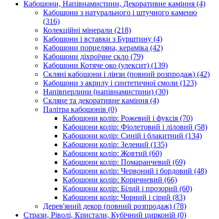
Кабошони, Напівнамистини, Декоративне каміння
(4)
Кабошони з натурального і штучного каменю
(316)
Колекційні мінерали
(218)
Кабошони і вставки з Бурштину
(4)
Кабошони порцеляна, кераміка
(42)
Кабошони діхроїчне скло
(79)
Кабошони Котяче око (улексит)
(139)
Скляні кабошони і лінзи (повний розпродаж)
(42)
Кабошони з акрилу і синтетичної смоли
(123)
Напівперлини (напівнамистини)
(30)
Скляне та декоративне каміння
(4)
Палітра кабошонів
(0)
Кабошони колір: Рожевий і фуксія
(70)
Кабошони колір: Фіолетовий і ліловий
(58)
Кабошони колір: Синій і блакитний
(134)
Кабошони колір: Зелений
(135)
Кабошони колір: Жовтий
(60)
Кабошони колір: Помаранчевий
(69)
Кабошони колір: Червоний і бордовий
(48)
Кабошони колір: Коричневий
(66)
Кабошони колір: Білий і прозорий
(60)
Кабошони колір: Чорний і сірий
(83)
Дерев'яний декор (повний розпродаж)
(78)
Стрази, Ріволі, Кристали, Кубічний цирконій
(0)