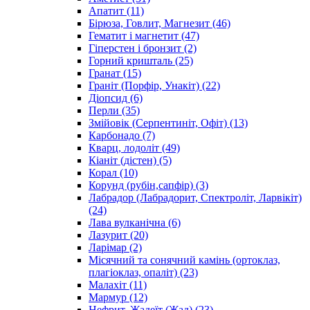
Апатит
(11)
Бірюза, Говлит, Магнезит
(46)
Гематит і магнетит
(47)
Гіперстен і бронзит
(2)
Горний кришталь
(25)
Гранат
(15)
Граніт (Порфір, Унакіт)
(22)
Діопсид
(6)
Перли
(35)
Змійовік (Серпентиніт, Офіт)
(13)
Карбонадо
(7)
Кварц, лодоліт
(49)
Кіаніт (дістен)
(5)
Корал
(10)
Корунд (рубін,сапфір)
(3)
Лабрадор (Лабрадорит, Спектроліт, Ларвікіт)
(24)
Лава вулканічна
(6)
Лазурит
(20)
Ларімар
(2)
Місячний та сонячний камінь (ортоклаз,
плагіоклаз, опаліт)
(23)
Малахіт
(11)
Мармур
(12)
Нефрит, Жадеїт (Жад)
(23)