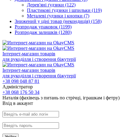
Дерев'яні ґудзики
(122)
Пластикові ґудзики і шпильки
(119)
Металеві ґудзики і кнопки
(7)
Знижений у ціні товар (некондиція)
(158)
Розпродаж упаковок
(1199)
Розпродаж залишків
(1280)
Інтернет-магазин товарів
для рукоділля і створення біжутерії
Інтернет-магазин товарів
для рукоділля і створення біжутерії
+38 098 048 87 81
Адміністратор
+38 068 176 50 34
Наталія (фахівець з питань по стрічці, іграшкам і фетру)
Вхiд в аккаунт
Увійти