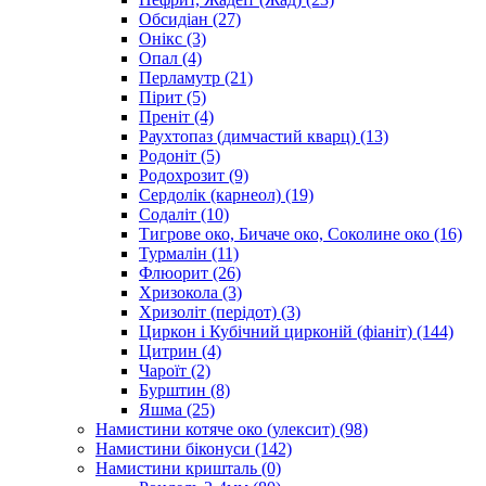
Обсидіан
(27)
Онікс
(3)
Опал
(4)
Перламутр
(21)
Пірит
(5)
Преніт
(4)
Раухтопаз (димчастий кварц)
(13)
Родоніт
(5)
Родохрозит
(9)
Сердолік (карнеол)
(19)
Содаліт
(10)
Тигрове око, Бичаче око, Соколине око
(16)
Турмалін
(11)
Флюорит
(26)
Хризокола
(3)
Хризоліт (перідот)
(3)
Циркон і Кубічний цирконій (фіаніт)
(144)
Цитрин
(4)
Чароїт
(2)
Бурштин
(8)
Яшма
(25)
Намистини котяче око (улексит)
(98)
Намистини біконуси
(142)
Намистини кришталь
(0)