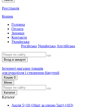
Реєстрація
Кошик
Головна
Оплата
Знижки
Контакти
Українська
Російська
Українська
Англійська
Вход в аккаунт
Інтернет-магазин товарів
для рукоділля і створення біжутерії
Кошик
0
Меню
Каталог
Каталог
Акція 5=10 (10шт за ціною 5шт)
(103)