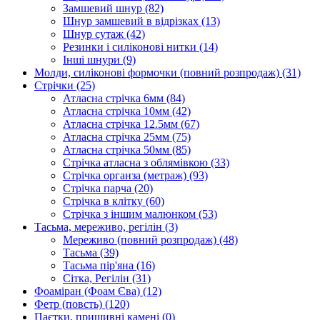
Замшевий шнур
(82)
Шнур замшевий в відрізках
(13)
Шнур сутаж
(42)
Резинки і силіконові нитки
(14)
Інші шнури
(9)
Молди, силіконові формочки (повний розпродаж)
(31)
Стрічки
(25)
Атласна стрічка 6мм
(84)
Атласна стрічка 10мм
(42)
Атласна стрічка 12.5мм
(67)
Атласна стрічка 25мм
(75)
Атласна стрічка 50мм
(85)
Стрічка атласна з облямівкою
(33)
Стрічка органза (метраж)
(93)
Стрічка парча
(20)
Стрічка в клітку
(60)
Стрічка з іншим малюнком
(53)
Тасьма, мереживо, регілін
(3)
Мереживо (повний розпродаж)
(48)
Тасьма
(39)
Тасьма пір'яна
(16)
Сітка, Регілін
(31)
Фоаміран (Фоам Єва)
(12)
Фетр (повсть)
(120)
Паєтки, пришивні камені
(0)