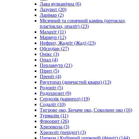
Лава вулканічна
(6)
Лазурит
(20)
Ларімар
(2)
Місячний та сонячний камінь (ортоклаз,
плагіоклаз, опаліт)
(23)
Малахіт
(11)
Мармур
(12)
Нефрит, Жадеїт (Жад)
(23)
Обсидіан
(27)
Онікс
(3)
Опал
(4)
Перламутр
(21)
Пірит
(5)
Преніт
(4)
Раухтопаз (димчастий кварц)
(13)
Родоніт
(5)
Родохрозит
(9)
Сердолік (карнеол)
(19)
Содаліт
(10)
Тигрове око, Бичаче око, Соколине око
(16)
Турмалін
(11)
Флюорит
(26)
Хризокола
(3)
Хризоліт (перідот)
(3)
Циркон і Кубічний цирконій (фіаніт)
(144)