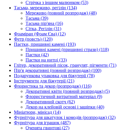
Стрічка з іншим малюнком
(53)
Тасьма, мереживо, регілін
(134)
Мереживо (повний розпродаж)
(48)
Тасьма
(39)
Тасьма пір'яна
(16)
Сітка, Регілін
(31)
Фоаміран (Фоам Єва)
(12)
Фетр (повсть)
(120)
Паєтки, пришивні камені
(193)
Пришивні камені (пришивні стрази)
(118)
Паєтки
(42)
Паєтки на нитці
(33)
Глітер, декоративний пісок, гранулят, пігменти
(71)
Пір'я декоративні (повний розпродаж)
(100)
Подарункова упаковка для біжутерії
(78)
Інструменти для біжутерії
(21)
Флористика та декор (розпродаж)
(116)
Декоративні квіти (повний розпродаж)
(5)
Флористичний витратний матеріал
(9)
Декоративний скотч
(62)
Декор на клейовій основі і защіпки
(40)
Мініатюри, мінісад
(14)
Фурнітура для шкатулок і комодів (розпродаж)
(32)
Фурнітура для іграшок
(487)
Оченята гвинтові
(27)