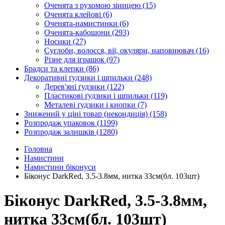
Оченята з рухомою зіницею
(15)
Оченята клейові
(6)
Оченята-намистинки
(6)
Оченята-кабошони
(293)
Носики
(27)
Суглоби, волосся, вії, окуляри, наповнювач
(16)
Різне для іграшок
(97)
Брадси та клепки
(86)
Декоративні ґудзики і шпильки
(248)
Дерев'яні ґудзики
(122)
Пластикові ґудзики і шпильки
(119)
Металеві ґудзики і кнопки
(7)
Знижений у ціні товар (некондиція)
(158)
Розпродаж упаковок
(1199)
Розпродаж залишків
(1280)
Головна
Намистини
Намистини біконуси
Біконус DarkRed, 3.5-3.8мм, нитка 33см(бл. 103шт)
Біконус DarkRed, 3.5-3.8мм,
нитка 33см(бл. 103шт)