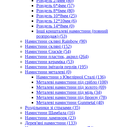
Рондель 2-4мм
(80)
Рондель 6*4мм
(57)
Рондель 8*6мм
(80)
Рондель 10*8мм
(25)
Рондель 12*10мм
(6)
Рондель 14*8мм
(0)
Інші кришталеві намистини (повний
розпродаж)
(53)
Намистини скляні Rainbow
(90)
Намистини скляні
(152)
Намистини Cracкle
(54)
Намистини пластик, акрил
(264)
Намистини кераміка
(53)
Намистини імітація перлів
(195)
Намистини металеві
(0)
Намистини з Ювелірної Сталі
(136)
Металеві намистини під срібло
(100)
Металеві намистини під золото
(69)
Металеві намистини під мідь
(34)
Металеві намистини під бронзу
(78)
Металеві намистини Gunmetal
(40)
Роздільники зі стразами
(35)
Намистини Шамбала
(16)
Намистини лампворк
(23)
Дерев'яні намистини
(133)