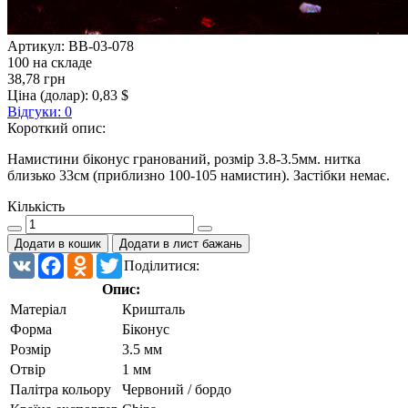
Артикул:
BB-03-078
100 на складе
38,78 грн
Ціна (долар):
0,83 $
Відгуки: 0
Короткий опис:
Намистини біконус гранований, розмір 3.8-3.5мм. нитка
близько 33см (приблизно 100-105 намистин). Застібки немає.
Кількість
Додати в кошик
Додати в лист бажань
VK
Facebook
Odnoklassniki
Twitter
Поділитися:
Опис:
Матеріал
Кришталь
Форма
Біконус
Розмір
3.5 мм
Отвір
1 мм
Палітра кольору
Червоний / бордо