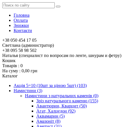
Головна
Оплата
Знижки
Контакти
+38 050 454 17 05
Светлана (администратор)
+38 095 58 98 502
Наталья (специалист по вопросам по ленте, шнурам и фетру)
Кошик
Товарів :
0
На суму :
0,00 грн
Каталог
Акція 5=10 (10шт за ціною 5шт)
(103)
Намистини
(3)
Намистини з натуральних каменів
(0)
Зріз натурального каменю
(155)
Авантюрин, Кварцит
(50)
Агат, Халцедон
(92)
Аквамарин
(5)
Амазоніт
(8)
Аметист
(31)