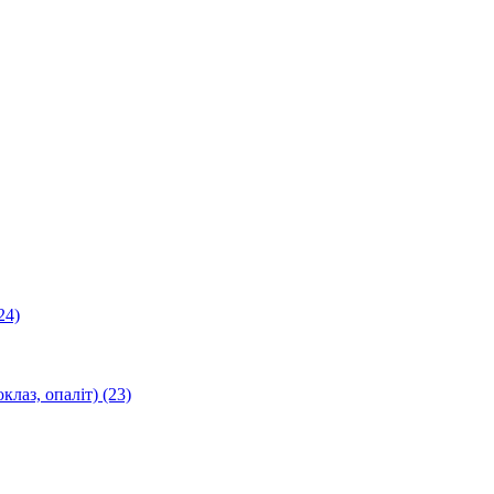
24)
оклаз, опаліт)
(23)