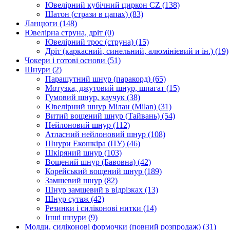
Ювелірний кубічний циркон CZ
(138)
Шатон (стрази в цапах)
(83)
Ланцюги
(148)
Ювелірна струна, дріт
(0)
Ювелірний трос (струна)
(15)
Дріт (каркасний, синельний, алюмінієвий и ін.)
(19)
Чокери і готові основи
(51)
Шнури
(2)
Парашутний шнур (паракорд)
(65)
Мотузка, джутовий шнур, шпагат
(15)
Гумовий шнур, каучук
(38)
Ювелірний шнур Мілан (Milan)
(31)
Витий вощений шнур (Тайвань)
(54)
Нейлоновий шнур
(112)
Атласний нейлоновий шнур
(108)
Шнури Екошкіра (ПУ)
(46)
Шкіряний шнур
(103)
Вощений шнур (Бавовна)
(42)
Корейський вощений шнур
(189)
Замшевий шнур
(82)
Шнур замшевий в відрізках
(13)
Шнур сутаж
(42)
Резинки і силіконові нитки
(14)
Інші шнури
(9)
Молди, силіконові формочки (повний розпродаж)
(31)