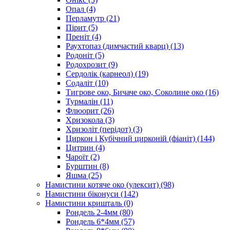
Опал
(4)
Перламутр
(21)
Пірит
(5)
Преніт
(4)
Раухтопаз (димчастий кварц)
(13)
Родоніт
(5)
Родохрозит
(9)
Сердолік (карнеол)
(19)
Содаліт
(10)
Тигрове око, Бичаче око, Соколине око
(16)
Турмалін
(11)
Флюорит
(26)
Хризокола
(3)
Хризоліт (перідот)
(3)
Циркон і Кубічний цирконій (фіаніт)
(144)
Цитрин
(4)
Чароїт
(2)
Бурштин
(8)
Яшма
(25)
Намистини котяче око (улексит)
(98)
Намистини біконуси
(142)
Намистини кришталь
(0)
Рондель 2-4мм
(80)
Рондель 6*4мм
(57)