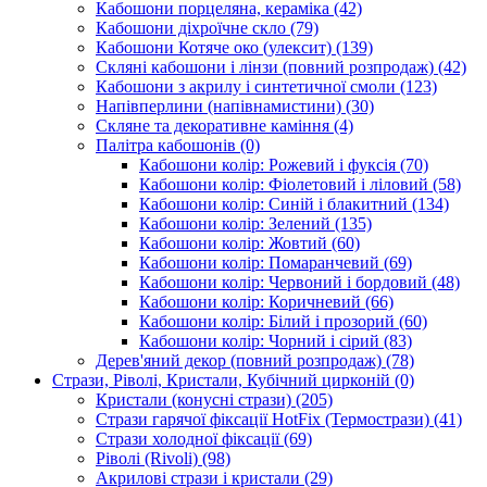
Кабошони порцеляна, кераміка
(42)
Кабошони діхроїчне скло
(79)
Кабошони Котяче око (улексит)
(139)
Скляні кабошони і лінзи (повний розпродаж)
(42)
Кабошони з акрилу і синтетичної смоли
(123)
Напівперлини (напівнамистини)
(30)
Скляне та декоративне каміння
(4)
Палітра кабошонів
(0)
Кабошони колір: Рожевий і фуксія
(70)
Кабошони колір: Фіолетовий і ліловий
(58)
Кабошони колір: Синій і блакитний
(134)
Кабошони колір: Зелений
(135)
Кабошони колір: Жовтий
(60)
Кабошони колір: Помаранчевий
(69)
Кабошони колір: Червоний і бордовий
(48)
Кабошони колір: Коричневий
(66)
Кабошони колір: Білий і прозорий
(60)
Кабошони колір: Чорний і сірий
(83)
Дерев'яний декор (повний розпродаж)
(78)
Стрази, Ріволі, Кристали, Кубічний цирконій
(0)
Кристали (конусні стрази)
(205)
Стрази гарячої фіксації HotFix (Термострази)
(41)
Стрази холодної фіксації
(69)
Ріволі (Rivoli)
(98)
Акрилові стрази і кристали
(29)