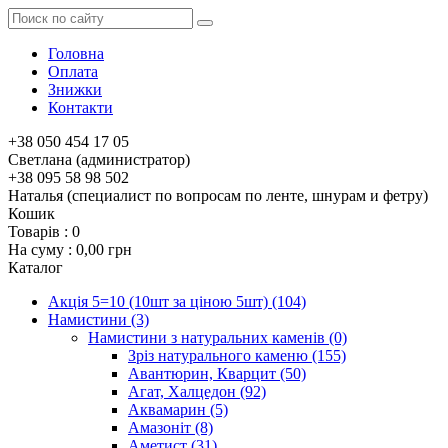
Головна
Оплата
Знижки
Контакти
+38 050 454 17 05
Светлана (администратор)
+38 095 58 98 502
Наталья (специалист по вопросам по ленте, шнурам и фетру)
Кошик
Товарів :
0
На суму :
0,00 грн
Каталог
Акція 5=10 (10шт за ціною 5шт)
(104)
Намистини
(3)
Намистини з натуральних каменів
(0)
Зріз натурального каменю
(155)
Авантюрин, Кварцит
(50)
Агат, Халцедон
(92)
Аквамарин
(5)
Амазоніт
(8)
Аметист
(31)