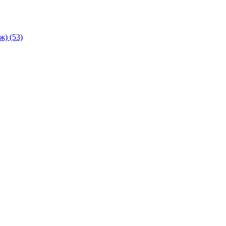
аж)
(53)