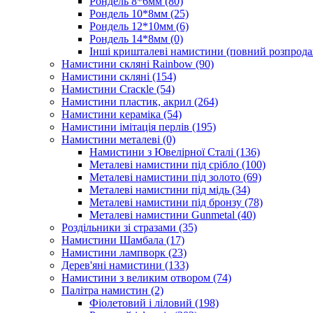
Рондель 8*6мм
(80)
Рондель 10*8мм
(25)
Рондель 12*10мм
(6)
Рондель 14*8мм
(0)
Інші кришталеві намистини (повний розпрод
Намистини скляні Rainbow
(90)
Намистини скляні
(154)
Намистини Cracкle
(54)
Намистини пластик, акрил
(264)
Намистини кераміка
(54)
Намистини імітація перлів
(195)
Намистини металеві
(0)
Намистини з Ювелірної Сталі
(136)
Металеві намистини під срібло
(100)
Металеві намистини під золото
(69)
Металеві намистини під мідь
(34)
Металеві намистини під бронзу
(78)
Металеві намистини Gunmetal
(40)
Роздільники зі стразами
(35)
Намистини Шамбала
(17)
Намистини лампворк
(23)
Дерев'яні намистини
(133)
Намистини з великим отвором
(74)
Палітра намистин
(2)
Фіолетовий і ліловий
(198)