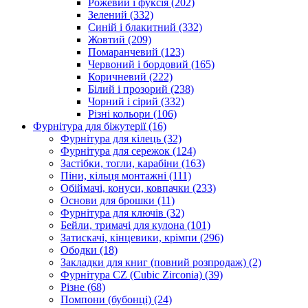
Рожевий і фуксія
(202)
Зелений
(332)
Синій і блакитний
(332)
Жовтий
(209)
Помаранчевий
(123)
Червоний і бордовий
(165)
Коричневий
(222)
Білий і прозорий
(238)
Чорний і сірий
(332)
Різні кольори
(106)
Фурнітура для біжутерії
(16)
Фурнітура для кілець
(32)
Фурнітура для сережок
(124)
Застібки, тогли, карабіни
(163)
Піни, кільця монтажні
(111)
Обіймачі, конуси, ковпачки
(233)
Основи для брошки
(11)
Фурнітура для ключів
(32)
Бейли, тримачі для кулона
(101)
Затискачі, кінцевики, крімпи
(296)
Ободки
(18)
Закладки для книг (повний розпродаж)
(2)
Фурнітура CZ (Cubic Zirconia)
(39)
Різне
(68)
Помпони (бубонці)
(24)