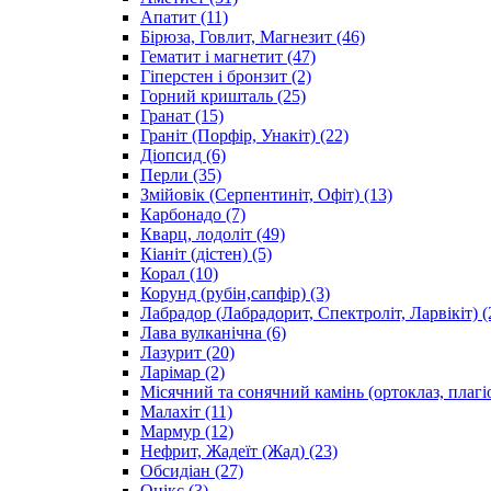
Апатит
(11)
Бірюза, Говлит, Магнезит
(46)
Гематит і магнетит
(47)
Гіперстен і бронзит
(2)
Горний кришталь
(25)
Гранат
(15)
Граніт (Порфір, Унакіт)
(22)
Діопсид
(6)
Перли
(35)
Змійовік (Серпентиніт, Офіт)
(13)
Карбонадо
(7)
Кварц, лодоліт
(49)
Кіаніт (дістен)
(5)
Корал
(10)
Корунд (рубін,сапфір)
(3)
Лабрадор (Лабрадорит, Спектроліт, Ларвікіт)
(
Лава вулканічна
(6)
Лазурит
(20)
Ларімар
(2)
Місячний та сонячний камінь (ортоклаз, плагі
Малахіт
(11)
Мармур
(12)
Нефрит, Жадеїт (Жад)
(23)
Обсидіан
(27)
Онікс
(3)