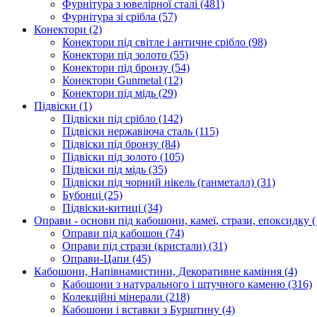
Фурнітура з ювелірної сталі
(481)
Фурнітура зі срібла
(57)
Конектори
(2)
Конектори під світле і античне срібло
(98)
Конектори під золото
(55)
Конектори під бронзу
(54)
Конектори Gunmetal
(12)
Конектори під мідь
(29)
Підвіски
(1)
Підвіски під срібло
(142)
Підвіски нержавіюча сталь
(115)
Підвіски під бронзу
(84)
Підвіски під золото
(105)
Підвіски під мідь
(35)
Підвіски під чорний нікель (ганметалл)
(31)
Бубонці
(25)
Підвіски-китиці
(34)
Оправи - основи під кабошони, камеї, стрази, епоксидку
(
Оправи під кабошон
(74)
Оправи під стрази (кристали)
(31)
Оправи-Цапи
(45)
Кабошони, Напівнамистини, Декоративне каміння
(4)
Кабошони з натурального і штучного каменю
(316)
Колекційні мінерали
(218)
Кабошони і вставки з Бурштину
(4)