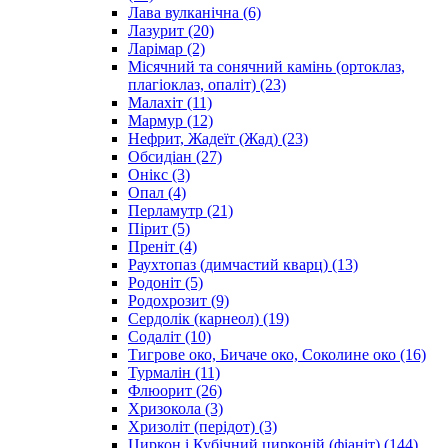
Лава вулканічна
(6)
Лазурит
(20)
Ларімар
(2)
Місячний та сонячний камінь (ортоклаз,
плагіоклаз, опаліт)
(23)
Малахіт
(11)
Мармур
(12)
Нефрит, Жадеїт (Жад)
(23)
Обсидіан
(27)
Онікс
(3)
Опал
(4)
Перламутр
(21)
Пірит
(5)
Преніт
(4)
Раухтопаз (димчастий кварц)
(13)
Родоніт
(5)
Родохрозит
(9)
Сердолік (карнеол)
(19)
Содаліт
(10)
Тигрове око, Бичаче око, Соколине око
(16)
Турмалін
(11)
Флюорит
(26)
Хризокола
(3)
Хризоліт (перідот)
(3)
Циркон і Кубічний цирконій (фіаніт)
(144)