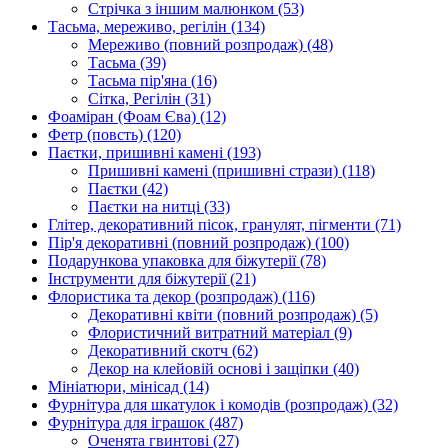
Стрічка з іншим малюнком
(53)
Тасьма, мереживо, регілін
(134)
Мереживо (повний розпродаж)
(48)
Тасьма
(39)
Тасьма пір'яна
(16)
Сітка, Регілін
(31)
Фоаміран (Фоам Єва)
(12)
Фетр (повсть)
(120)
Паєтки, пришивні камені
(193)
Пришивні камені (пришивні стрази)
(118)
Паєтки
(42)
Паєтки на нитці
(33)
Глітер, декоративний пісок, гранулят, пігменти
(71)
Пір'я декоративні (повний розпродаж)
(100)
Подарункова упаковка для біжутерії
(78)
Інструменти для біжутерії
(21)
Флористика та декор (розпродаж)
(116)
Декоративні квіти (повний розпродаж)
(5)
Флористичний витратний матеріал
(9)
Декоративний скотч
(62)
Декор на клейовій основі і защіпки
(40)
Мініатюри, мінісад
(14)
Фурнітура для шкатулок і комодів (розпродаж)
(32)
Фурнітура для іграшок
(487)
Оченята гвинтові
(27)