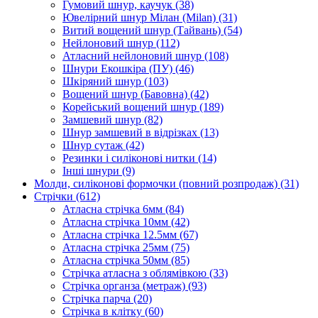
Гумовий шнур, каучук
(38)
Ювелірний шнур Мілан (Milan)
(31)
Витий вощений шнур (Тайвань)
(54)
Нейлоновий шнур
(112)
Атласний нейлоновий шнур
(108)
Шнури Екошкіра (ПУ)
(46)
Шкіряний шнур
(103)
Вощений шнур (Бавовна)
(42)
Корейський вощений шнур
(189)
Замшевий шнур
(82)
Шнур замшевий в відрізках
(13)
Шнур сутаж
(42)
Резинки і силіконові нитки
(14)
Інші шнури
(9)
Молди, силіконові формочки (повний розпродаж)
(31)
Стрічки
(612)
Атласна стрічка 6мм
(84)
Атласна стрічка 10мм
(42)
Атласна стрічка 12.5мм
(67)
Атласна стрічка 25мм
(75)
Атласна стрічка 50мм
(85)
Стрічка атласна з облямівкою
(33)
Стрічка органза (метраж)
(93)
Стрічка парча
(20)
Стрічка в клітку
(60)