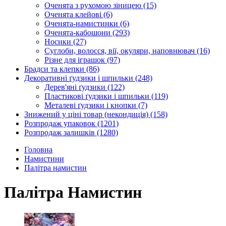
Оченята з рухомою зіницею
(15)
Оченята клейові
(6)
Оченята-намистинки
(6)
Оченята-кабошони
(293)
Носики
(27)
Суглоби, волосся, вії, окуляри, наповнювач
(16)
Різне для іграшок
(97)
Брадси та клепки
(86)
Декоративні ґудзики і шпильки
(248)
Дерев'яні ґудзики
(122)
Пластикові ґудзики і шпильки
(119)
Металеві ґудзики і кнопки
(7)
Знижений у ціні товар (некондиція)
(158)
Розпродаж упаковок
(1201)
Розпродаж залишків
(1280)
Головна
Намистини
Палітра намистин
Палітра Намистин