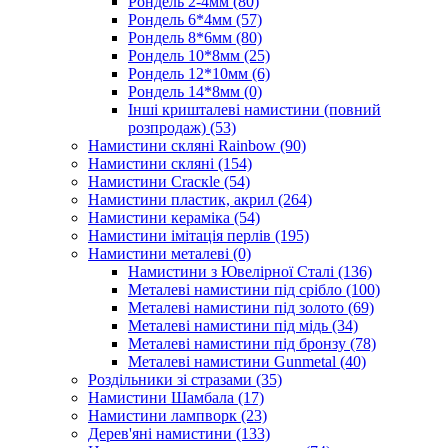
Рондель 2-4мм
(80)
Рондель 6*4мм
(57)
Рондель 8*6мм
(80)
Рондель 10*8мм
(25)
Рондель 12*10мм
(6)
Рондель 14*8мм
(0)
Інші кришталеві намистини (повний
розпродаж)
(53)
Намистини скляні Rainbow
(90)
Намистини скляні
(154)
Намистини Cracкle
(54)
Намистини пластик, акрил
(264)
Намистини кераміка
(54)
Намистини імітація перлів
(195)
Намистини металеві
(0)
Намистини з Ювелірної Сталі
(136)
Металеві намистини під срібло
(100)
Металеві намистини під золото
(69)
Металеві намистини під мідь
(34)
Металеві намистини під бронзу
(78)
Металеві намистини Gunmetal
(40)
Роздільники зі стразами
(35)
Намистини Шамбала
(17)
Намистини лампворк
(23)
Дерев'яні намистини
(133)