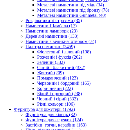
Металеві намистини під мідь
(34)
Металеві намистини під бронзу
(78)
Металеві намистини Gunmetal
(40)
Роздільники зі стразами
(35)
Намистини Шамбала
(17)
Намистини лампворк
(23)
Дерев'яні намистини
(133)
Намистини з великим отвором
(74)
Палітра намистин
(2459)
Фіолетовий і ліловий
(198)
Рожевий і фуксія
(202)
Зелений
(332)
Синій і блакитний
(332)
Жовтий
(209)
Помаранчевий
(123)
Червоний і бордовий
(165)
Коричневий
(222)
Білий і прозорий
(238)
Чорний і сірий
(332)
Різні кольори
(106)
Фурнітура для біжутерії
(1792)
Фурнітура для кілець
(32)
Фурнітура для сережок
(124)
Застібки, тогли, карабіни
(163)