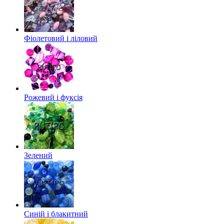
Фіолетовий і ліловий
Рожевий і фуксія
Зелений
Синій і блакитний