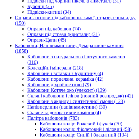
Підвіски під чорний нікель (ганметалл)
(31)
Бубонці
(25)
Підвіски-китиці
(34)
Оправи - основи під кабошони, камеї, стрази, епоксидку
(150)
Оправи під кабошон
(74)
Оправи під стрази (кристали)
(31)
Оправи-Цапи
(45)
Кабошони, Напівнамистини, Декоративне каміння
(1858)
Кабошони з натурального і штучного каменю
(316)
Колекційні мінерали
(218)
Кабошони і вставки з Бурштину
(4)
Кабошони порцеляна, кераміка
(42)
Кабошони діхроїчне скло
(79)
Кабошони Котяче око (улексит)
(139)
Скляні кабошони і лінзи (повний розпродаж)
(42)
Кабошони з акрилу і синтетичної смоли
(123)
Напівперлини (напівнамистини)
(30)
Скляне та декоративне каміння
(4)
Палітра кабошонів
(783)
Кабошони колір: Рожевий і фуксія
(70)
Кабошони колір: Фіолетовий і ліловий
(58)
Кабошони колір: Синій і блакитний
(134)