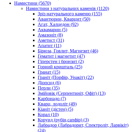
Намистини
(5670)
Намистини з натуральних каменів
(1120)
Зріз натурального каменю
(155)
Авантюрин, Кварцит
(50)
Агат, Халцедон
(92)
Аквамарин
(5)
Амазоніт
(8)
Аметист
(31)
Апатит
(11)
Бірюза, Говлит, Магнезит
(46)
Гематит і магнетит
(47)
Гіперстен і бронзит
(2)
Горний кришталь
(25)
Гранат
(15)
Граніт (Порфір, Унакіт)
(22)
Діопсид
(6)
Перли
(35)
Змійовік (Серпентиніт, Офіт)
(13)
Карбонадо
(7)
Кварц, лодоліт
(49)
Кіаніт (дістен)
(5)
Корал
(10)
Корунд (рубін,сапфір)
(3)
Лабрадор (Лабрадорит, Спектроліт, Ларвікіт)
(24)