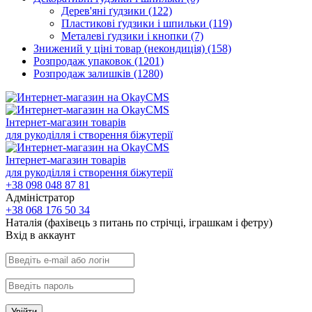
Дерев'яні ґудзики
(122)
Пластикові ґудзики і шпильки
(119)
Металеві ґудзики і кнопки
(7)
Знижений у ціні товар (некондиція)
(158)
Розпродаж упаковок
(1201)
Розпродаж залишків
(1280)
Інтернет-магазин товарів
для рукоділля і створення біжутерії
Інтернет-магазин товарів
для рукоділля і створення біжутерії
+38 098 048 87 81
Адміністратор
+38 068 176 50 34
Наталія (фахівець з питань по стрічці, іграшкам і фетру)
Вхiд в аккаунт
Увійти