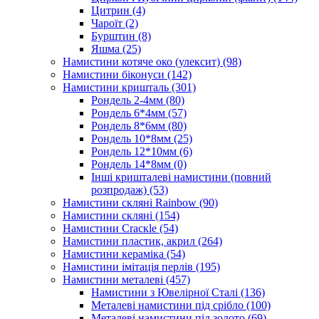
Цитрин
(4)
Чароїт
(2)
Бурштин
(8)
Яшма
(25)
Намистини котяче око (улексит)
(98)
Намистини біконуси
(142)
Намистини кришталь
(301)
Рондель 2-4мм
(80)
Рондель 6*4мм
(57)
Рондель 8*6мм
(80)
Рондель 10*8мм
(25)
Рондель 12*10мм
(6)
Рондель 14*8мм
(0)
Інші кришталеві намистини (повний
розпродаж)
(53)
Намистини скляні Rainbow
(90)
Намистини скляні
(154)
Намистини Cracкle
(54)
Намистини пластик, акрил
(264)
Намистини кераміка
(54)
Намистини імітація перлів
(195)
Намистини металеві
(457)
Намистини з Ювелірної Сталі
(136)
Металеві намистини під срібло
(100)
Металеві намистини під золото
(69)