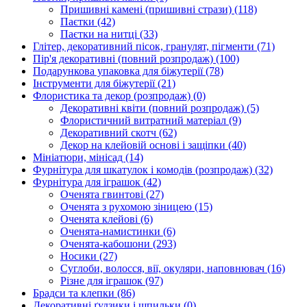
Пришивні камені (пришивні стрази)
(118)
Паєтки
(42)
Паєтки на нитці
(33)
Глітер, декоративний пісок, гранулят, пігменти
(71)
Пір'я декоративні (повний розпродаж)
(100)
Подарункова упаковка для біжутерії
(78)
Інструменти для біжутерії
(21)
Флористика та декор (розпродаж)
(0)
Декоративні квіти (повний розпродаж)
(5)
Флористичний витратний матеріал
(9)
Декоративний скотч
(62)
Декор на клейовій основі і защіпки
(40)
Мініатюри, мінісад
(14)
Фурнітура для шкатулок і комодів (розпродаж)
(32)
Фурнітура для іграшок
(42)
Оченята гвинтові
(27)
Оченята з рухомою зіницею
(15)
Оченята клейові
(6)
Оченята-намистинки
(6)
Оченята-кабошони
(293)
Носики
(27)
Суглоби, волосся, вії, окуляри, наповнювач
(16)
Різне для іграшок
(97)
Брадси та клепки
(86)
Декоративні ґудзики і шпильки
(0)