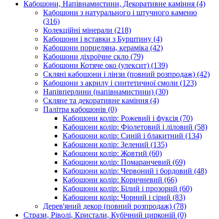
Кабошони, Напівнамистини, Декоративне каміння
(4)
Кабошони з натурального і штучного каменю
(316)
Колекційні мінерали
(218)
Кабошони і вставки з Бурштину
(4)
Кабошони порцеляна, кераміка
(42)
Кабошони діхроїчне скло
(79)
Кабошони Котяче око (улексит)
(139)
Скляні кабошони і лінзи (повний розпродаж)
(42)
Кабошони з акрилу і синтетичної смоли
(123)
Напівперлини (напівнамистини)
(30)
Скляне та декоративне каміння
(4)
Палітра кабошонів
(0)
Кабошони колір: Рожевий і фуксія
(70)
Кабошони колір: Фіолетовий і ліловий
(58)
Кабошони колір: Синій і блакитний
(134)
Кабошони колір: Зелений
(135)
Кабошони колір: Жовтий
(60)
Кабошони колір: Помаранчевий
(69)
Кабошони колір: Червоний і бордовий
(48)
Кабошони колір: Коричневий
(66)
Кабошони колір: Білий і прозорий
(60)
Кабошони колір: Чорний і сірий
(83)
Дерев'яний декор (повний розпродаж)
(78)
Стрази, Ріволі, Кристали, Кубічний цирконій
(0)