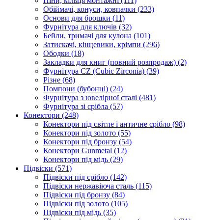
Піни, кільця монтажні
(111)
Обіймачі, конуси, ковпачки
(233)
Основи для брошки
(11)
Фурнітура для ключів
(32)
Бейли, тримачі для кулона
(101)
Затискачі, кінцевики, крімпи
(296)
Ободки
(18)
Закладки для книг (повний розпродаж)
(2)
Фурнітура CZ (Cubic Zirconia)
(39)
Різне
(68)
Помпони (бубонці)
(24)
Фурнітура з ювелірної сталі
(481)
Фурнітура зі срібла
(57)
Конектори
(248)
Конектори під світле і античне срібло
(98)
Конектори під золото
(55)
Конектори під бронзу
(54)
Конектори Gunmetal
(12)
Конектори під мідь
(29)
Підвіски
(571)
Підвіски під срібло
(142)
Підвіски нержавіюча сталь
(115)
Підвіски під бронзу
(84)
Підвіски під золото
(105)
Підвіски під мідь
(35)