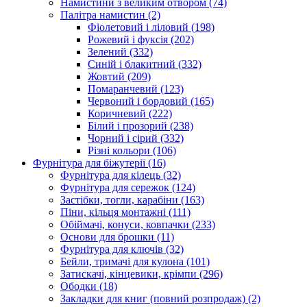
Намистини з великим отвором
(74)
Палітра намистин
(2)
Фіолетовий і ліловий
(198)
Рожевий і фуксія
(202)
Зелений
(332)
Синій і блакитний
(332)
Жовтий
(209)
Помаранчевий
(123)
Червоний і бордовий
(165)
Коричневий
(222)
Білий і прозорий
(238)
Чорний і сірий
(332)
Різні кольори
(106)
Фурнітура для біжутерії
(16)
Фурнітура для кілець
(32)
Фурнітура для сережок
(124)
Застібки, тогли, карабіни
(163)
Піни, кільця монтажні
(111)
Обіймачі, конуси, ковпачки
(233)
Основи для брошки
(11)
Фурнітура для ключів
(32)
Бейли, тримачі для кулона
(101)
Затискачі, кінцевики, крімпи
(296)
Ободки
(18)
Закладки для книг (повний розпродаж)
(2)