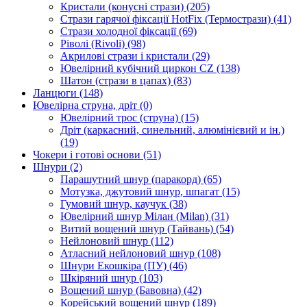
Кристали (конусні стрази)
(205)
Стрази гарячої фіксації HotFix (Термострази)
(41)
Стрази холодної фіксації
(69)
Ріволі (Rivoli)
(98)
Акрилові стрази і кристали
(29)
Ювелірний кубічний циркон CZ
(138)
Шатон (стрази в цапах)
(83)
Ланцюги
(148)
Ювелірна струна, дріт
(0)
Ювелірний трос (струна)
(15)
Дріт (каркасний, синельний, алюмінієвий и ін.)
(19)
Чокери і готові основи
(51)
Шнури
(2)
Парашутний шнур (паракорд)
(65)
Мотузка, джутовий шнур, шпагат
(15)
Гумовий шнур, каучук
(38)
Ювелірний шнур Мілан (Milan)
(31)
Витий вощений шнур (Тайвань)
(54)
Нейлоновий шнур
(112)
Атласний нейлоновий шнур
(108)
Шнури Екошкіра (ПУ)
(46)
Шкіряний шнур
(103)
Вощений шнур (Бавовна)
(42)
Корейський вощений шнур
(189)