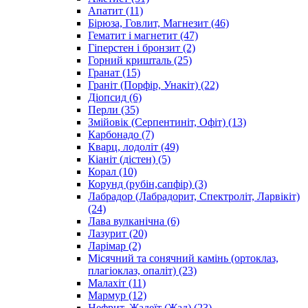
Апатит
(11)
Бірюза, Говлит, Магнезит
(46)
Гематит і магнетит
(47)
Гіперстен і бронзит
(2)
Горний кришталь
(25)
Гранат
(15)
Граніт (Порфір, Унакіт)
(22)
Діопсид
(6)
Перли
(35)
Змійовік (Серпентиніт, Офіт)
(13)
Карбонадо
(7)
Кварц, лодоліт
(49)
Кіаніт (дістен)
(5)
Корал
(10)
Корунд (рубін,сапфір)
(3)
Лабрадор (Лабрадорит, Спектроліт, Ларвікіт)
(24)
Лава вулканічна
(6)
Лазурит
(20)
Ларімар
(2)
Місячний та сонячний камінь (ортоклаз,
плагіоклаз, опаліт)
(23)
Малахіт
(11)
Мармур
(12)
Нефрит, Жадеїт (Жад)
(23)