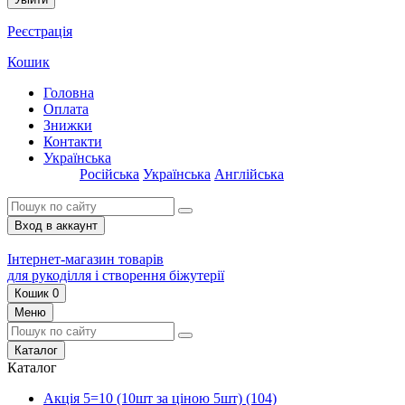
Реєстрація
Кошик
Головна
Оплата
Знижки
Контакти
Українська
Російська
Українська
Англійська
Вход в аккаунт
Інтернет-магазин товарів
для рукоділля і створення біжутерії
Кошик
0
Меню
Каталог
Каталог
Акція 5=10 (10шт за ціною 5шт)
(104)