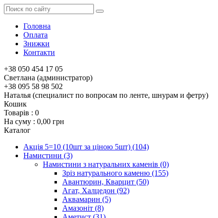
Головна
Оплата
Знижки
Контакти
+38 050 454 17 05
Светлана (администратор)
+38 095 58 98 502
Наталья (специалист по вопросам по ленте, шнурам и фетру)
Кошик
Товарів :
0
На суму :
0,00 грн
Каталог
Акція 5=10 (10шт за ціною 5шт)
(104)
Намистини
(3)
Намистини з натуральних каменів
(0)
Зріз натурального каменю
(155)
Авантюрин, Кварцит
(50)
Агат, Халцедон
(92)
Аквамарин
(5)
Амазоніт
(8)
Аметист
(31)