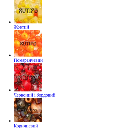
Жовтий
Помаранчевий
Червоний і бордовий
Коричневий