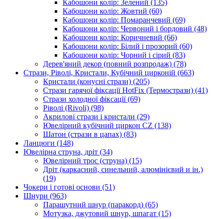
Кабошони колір: Зелений
(135)
Кабошони колір: Жовтий
(60)
Кабошони колір: Помаранчевий
(69)
Кабошони колір: Червоний і бордовий
(48)
Кабошони колір: Коричневий
(66)
Кабошони колір: Білий і прозорий
(60)
Кабошони колір: Чорний і сірий
(83)
Дерев'яний декор (повний розпродаж)
(78)
Стрази, Ріволі, Кристали, Кубічний цирконій
(663)
Кристали (конусні стрази)
(205)
Стрази гарячої фіксації HotFix (Термострази)
(41)
Стрази холодної фіксації
(69)
Ріволі (Rivoli)
(98)
Акрилові стрази і кристали
(29)
Ювелірний кубічний циркон CZ
(138)
Шатон (стрази в цапах)
(83)
Ланцюги
(148)
Ювелірна струна, дріт
(34)
Ювелірний трос (струна)
(15)
Дріт (каркасний, синельний, алюмінієвий и ін.)
(19)
Чокери і готові основи
(51)
Шнури
(963)
Парашутний шнур (паракорд)
(65)
Мотузка, джутовий шнур, шпагат
(15)