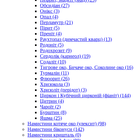
Обсидіан
(27)
Онікс
(3)
Опал
(4)
Перламутр
(21)
Пірит
(5)
Преніт
(4)
Раухтопаз (димчастий кварц)
(13)
Родоніт
(5)
Родохрозит
(9)
Сердолік (карнеол)
(19)
Содаліт
(10)
Тигрове око, Бичаче око, Соколине око
(16)
Турмалін
(11)
Флюорит
(26)
Хризокола
(3)
Хризоліт (перідот)
(3)
Циркон і Кубічний цирконій (фіаніт)
(144)
Цитрин
(4)
Чароїт
(2)
Бурштин
(8)
Яшма
(25)
Намистини котяче око (улексит)
(98)
Намистини біконуси
(142)
Намистини кришталь
(0)