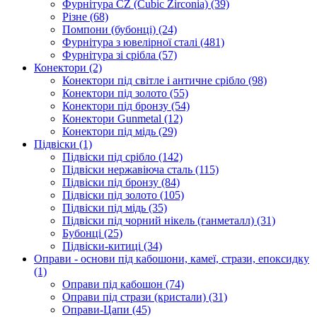
Фурнітура CZ (Cubic Zirconia)
(39)
Різне
(68)
Помпони (бубонці)
(24)
Фурнітура з ювелірної сталі
(481)
Фурнітура зі срібла
(57)
Конектори
(2)
Конектори під світле і античне срібло
(98)
Конектори під золото
(55)
Конектори під бронзу
(54)
Конектори Gunmetal
(12)
Конектори під мідь
(29)
Підвіски
(1)
Підвіски під срібло
(142)
Підвіски нержавіюча сталь
(115)
Підвіски під бронзу
(84)
Підвіски під золото
(105)
Підвіски під мідь
(35)
Підвіски під чорний нікель (ганметалл)
(31)
Бубонці
(25)
Підвіски-китиці
(34)
Оправи - основи під кабошони, камеї, стрази, епоксидку
(1)
Оправи під кабошон
(74)
Оправи під стрази (кристали)
(31)
Оправи-Цапи
(45)