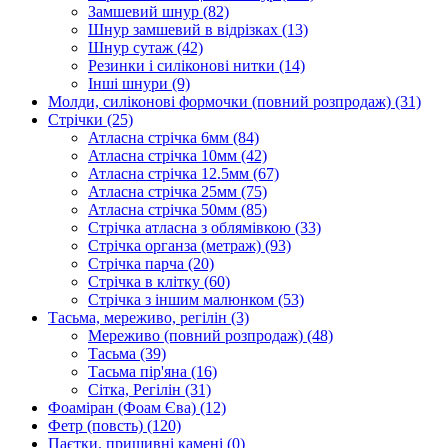
Замшевий шнур
(82)
Шнур замшевий в відрізках
(13)
Шнур сутаж
(42)
Резинки і силіконові нитки
(14)
Інші шнури
(9)
Молди, силіконові формочки (повний розпродаж)
(31)
Стрічки
(25)
Атласна стрічка 6мм
(84)
Атласна стрічка 10мм
(42)
Атласна стрічка 12.5мм
(67)
Атласна стрічка 25мм
(75)
Атласна стрічка 50мм
(85)
Стрічка атласна з облямівкою
(33)
Стрічка органза (метраж)
(93)
Стрічка парча
(20)
Стрічка в клітку
(60)
Стрічка з іншим малюнком
(53)
Тасьма, мереживо, регілін
(3)
Мереживо (повний розпродаж)
(48)
Тасьма
(39)
Тасьма пір'яна
(16)
Сітка, Регілін
(31)
Фоаміран (Фоам Єва)
(12)
Фетр (повсть)
(120)
Паєтки, пришивні камені
(0)