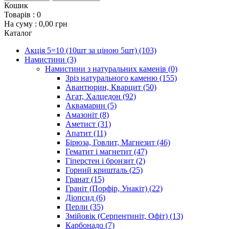
Кошик
Товарів :
0
На суму :
0,00 грн
Каталог
Акція 5=10 (10шт за ціною 5шт)
(103)
Намистини
(3)
Намистини з натуральних каменів
(0)
Зріз натурального каменю
(155)
Авантюрин, Кварцит
(50)
Агат, Халцедон
(92)
Аквамарин
(5)
Амазоніт
(8)
Аметист
(31)
Апатит
(11)
Бірюза, Говлит, Магнезит
(46)
Гематит і магнетит
(47)
Гіперстен і бронзит
(2)
Горний кришталь
(25)
Гранат
(15)
Граніт (Порфір, Унакіт)
(22)
Діопсид
(6)
Перли
(35)
Змійовік (Серпентиніт, Офіт)
(13)
Карбонадо
(7)