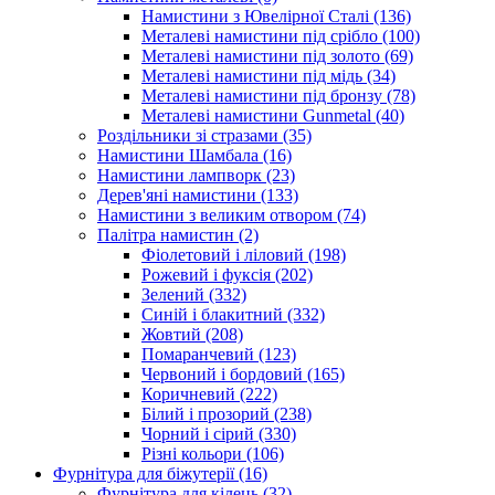
Намистини з Ювелірної Сталі
(136)
Металеві намистини під срібло
(100)
Металеві намистини під золото
(69)
Металеві намистини під мідь
(34)
Металеві намистини під бронзу
(78)
Металеві намистини Gunmetal
(40)
Роздільники зі стразами
(35)
Намистини Шамбала
(16)
Намистини лампворк
(23)
Дерев'яні намистини
(133)
Намистини з великим отвором
(74)
Палітра намистин
(2)
Фіолетовий і ліловий
(198)
Рожевий і фуксія
(202)
Зелений
(332)
Синій і блакитний
(332)
Жовтий
(208)
Помаранчевий
(123)
Червоний і бордовий
(165)
Коричневий
(222)
Білий і прозорий
(238)
Чорний і сірий
(330)
Різні кольори
(106)
Фурнітура для біжутерії
(16)
Фурнітура для кілець
(32)