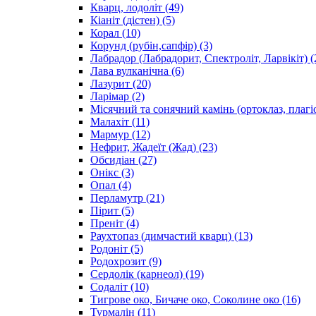
Кварц, лодоліт
(49)
Кіаніт (дістен)
(5)
Корал
(10)
Корунд (рубін,сапфір)
(3)
Лабрадор (Лабрадорит, Спектроліт, Ларвікіт)
(
Лава вулканічна
(6)
Лазурит
(20)
Ларімар
(2)
Місячний та сонячний камінь (ортоклаз, плагі
Малахіт
(11)
Мармур
(12)
Нефрит, Жадеїт (Жад)
(23)
Обсидіан
(27)
Онікс
(3)
Опал
(4)
Перламутр
(21)
Пірит
(5)
Преніт
(4)
Раухтопаз (димчастий кварц)
(13)
Родоніт
(5)
Родохрозит
(9)
Сердолік (карнеол)
(19)
Содаліт
(10)
Тигрове око, Бичаче око, Соколине око
(16)
Турмалін
(11)