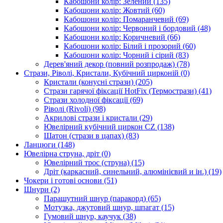
Кабошони колір: Зелений
(135)
Кабошони колір: Жовтий
(60)
Кабошони колір: Помаранчевий
(69)
Кабошони колір: Червоний і бордовий
(48)
Кабошони колір: Коричневий
(66)
Кабошони колір: Білий і прозорий
(60)
Кабошони колір: Чорний і сірий
(83)
Дерев'яний декор (повний розпродаж)
(78)
Стрази, Ріволі, Кристали, Кубічний цирконій
(0)
Кристали (конусні стрази)
(205)
Стрази гарячої фіксації HotFix (Термострази)
(41)
Стрази холодної фіксації
(69)
Ріволі (Rivoli)
(98)
Акрилові стрази і кристали
(29)
Ювелірний кубічний циркон CZ
(138)
Шатон (стрази в цапах)
(83)
Ланцюги
(148)
Ювелірна струна, дріт
(0)
Ювелірний трос (струна)
(15)
Дріт (каркасний, синельний, алюмінієвий и ін.)
(19)
Чокери і готові основи
(51)
Шнури
(2)
Парашутний шнур (паракорд)
(65)
Мотузка, джутовий шнур, шпагат
(15)
Гумовий шнур, каучук
(38)