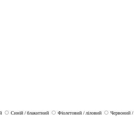
й
Синій / блакитний
Фіолетовий / ліловий
Червоний /