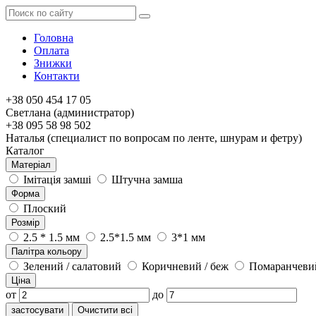
Головна
Оплата
Знижки
Контакти
+38 050 454 17 05
Светлана (администратор)
+38 095 58 98 502
Наталья (специалист по вопросам по ленте, шнурам и фетру)
Каталог
Матеріал
Імітація замші
Штучна замша
Форма
Плоский
Розмір
2.5 * 1.5 мм
2.5*1.5 мм
3*1 мм
Палітра кольору
Зелений / салатовий
Коричневий / беж
Помаранчеви
Ціна
от
до
застосувати
Очистити всі