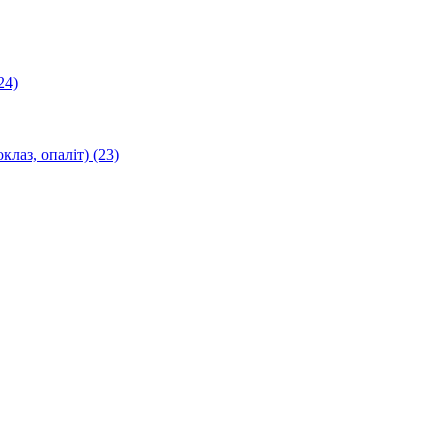
24)
оклаз, опаліт)
(23)