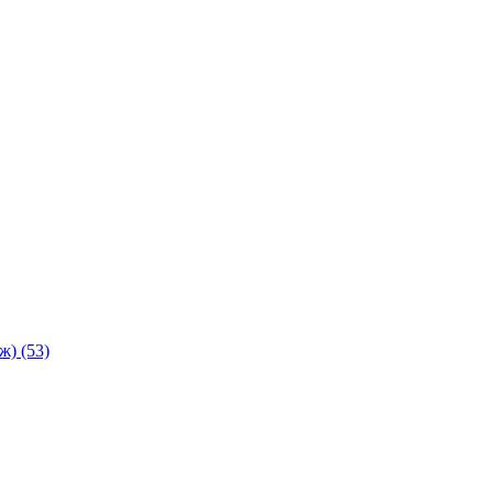
аж)
(53)