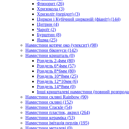
Флюорит
(26)
Хризокола
(3)
Хризоліт (перідот)
(3)
Циркон і Кубічний цирконій (фіаніт)
(144)
Цитрин
(4)
Чароїт
(2)
Бурштин
(8)
Яшма
(25)
Намистини котяче око (улексит)
(98)
Намистини біконуси
(142)
Намистини кришталь
(0)
Рондель 2-4мм
(80)
Рондель 6*4мм
(57)
Рондель 8*6мм
(80)
Рондель 10*8мм
(25)
Рондель 12*10мм
(6)
Рондель 14*8мм
(0)
Інші кришталеві намистини (повний розпрод
Намистини скляні Rainbow
(90)
Намистини скляні
(152)
Намистини Cracкle
(54)
Намистини пластик, акрил
(264)
Намистини кераміка
(53)
Намистини імітація перлів
(195)
Намистини металеві
(0)