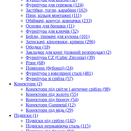
Фурнітура для сережок
(124)
Застібки, тогли, карабіни
(163)
Піни, кільця монтажні
(111)
Обіймачі, конуси, ковпачки
(233)
Основи для брошки
(11)
Фурнітура для ключів
(32)
Бейли, тримачі для кулона
(101)
Затискачі, кінцевики, крімпи
(296)
Ободки
(18)
Закладки для книг (повний розпродаж)
(2)
Фурнітура CZ (Cubic Zirconia)
(39)
Різне
(68)
Помпони (бубонці)
(24)
Фурнітура з ювелірної сталі
(481)
Фурнітура зі срібла
(57)
Конектори
(2)
Конектори під світле і античне срібло
(98)
Конектори під золото
(55)
Конектори під бронзу
(54)
Конектори Gunmetal
(12)
Конектори під мідь
(29)
Підвіски
(1)
Підвіски під срібло
(142)
Підвіски нержавіюча сталь
(115)