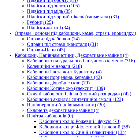
Підвіски під бронзу
(84)
Підвіски під золото
(105)
Підвіски під мідь
(35)
Підвіски під чорний нікель (ганметалл)
(31)
Бубонці
(25)
Підвіски-китиці
(34)
Оправи - основи під кабошони, камеї, стрази, епоксидку
(
Оправи під кабошон
(74)
Оправи під стрази (кристали)
(31)
Оправи-Цапи
(45)
Кабошони, Напівнамистини, Декоративне каміння
(4)
Кабошони з натурального і штучного каменю
(316)
Колекційні мінерали
(218)
Кабошони і вставки з Бурштину
(4)
Кабошони порцеляна, кераміка
(42)
Кабошони діхроїчне скло
(79)
Кабошони Котяче око (улексит)
(139)
Скляні кабошони і лінзи (повний розпродаж)
(42)
Кабошони з акрилу і синтетичної смоли
(123)
Напівперлини (напівнамистини)
(30)
Скляне та декоративне каміння
(4)
Палітра кабошонів
(0)
Кабошони колір: Рожевий і фуксія
(70)
Кабошони колір: Фіолетовий і ліловий
(58)
Кабошони колір: Синій і блакитний
(134)