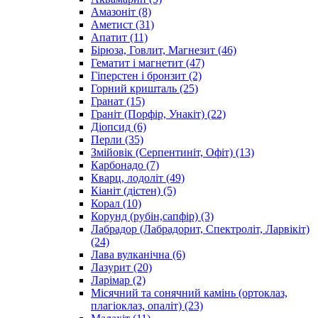
Амазоніт
(8)
Аметист
(31)
Апатит
(11)
Бірюза, Говлит, Магнезит
(46)
Гематит і магнетит
(47)
Гіперстен і бронзит
(2)
Горний кришталь
(25)
Гранат
(15)
Граніт (Порфір, Унакіт)
(22)
Діопсид
(6)
Перли
(35)
Змійовік (Серпентиніт, Офіт)
(13)
Карбонадо
(7)
Кварц, лодоліт
(49)
Кіаніт (дістен)
(5)
Корал
(10)
Корунд (рубін,сапфір)
(3)
Лабрадор (Лабрадорит, Спектроліт, Ларвікіт)
(24)
Лава вулканічна
(6)
Лазурит
(20)
Ларімар
(2)
Місячний та сонячний камінь (ортоклаз,
плагіоклаз, опаліт)
(23)