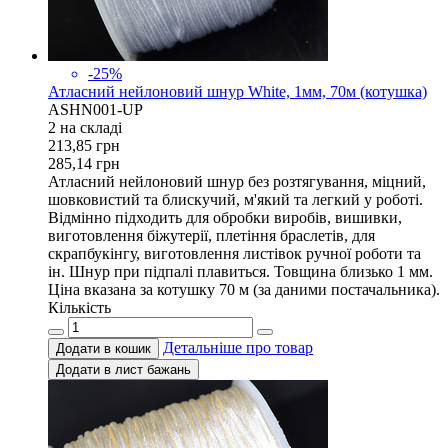
-25%
Атласний нейлоновий шнур White, 1мм, 70м (котушка)
ASHN001-UP
2 на складi
213,85
грн
285,14
грн
Атласний нейлоновий шнур без розтягування, міцний,
шовковистий та блискучий, м'який та легкий у роботі.
Відмінно підходить для обробки виробів, вишивки,
виготовлення біжутерії, плетіння браслетів, для
скрапбукінгу, виготовлення листівок ручної роботи та
ін. Шнур при підпалі плавиться. Товщина близько 1 мм.
Ціна вказана за котушку 70 м (за даними постачальника).
Кількість
Детальніше про товар
Додати в кошик
Додати в лист бажань