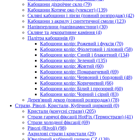
Кабошони діхроїчне скло
(79)
Кабошони Котяче око (улексит)
(139)
Скляні кабошони і лінзи (повний розпродаж)
(42)
Кабошони з акрилу і синтетичної смоли
(123)
Напівперлини (напівнамистини)
(30)
Скляне та декоративне каміння
(4)
Палітра кабошонів
(0)
Кабошони колір: Рожевий і фуксія
(70)
Кабошони колір: Фіолетовий і ліловий
(58)
Кабошони колір: Синій і блакитний
(134)
Кабошони колір: Зелений
(135)
Кабошони колір: Жовтий
(60)
Кабошони колір: Помаранчевий
(69)
Кабошони колір: Червоний і бордовий
(48)
Кабошони колір: Коричневий
(66)
Кабошони колір: Білий і прозорий
(60)
Кабошони колір: Чорний і сірий
(83)
Дерев'яний декор (повний розпродаж)
(78)
Стрази, Ріволі, Кристали, Кубічний цирконій
(0)
Кристали (конусні стрази)
(205)
Стрази гарячої фіксації HotFix (Термострази)
(41)
Стрази холодної фіксації
(69)
Ріволі (Rivoli)
(98)
Акрилові стрази і кристали
(29)
Ювелірний кубічний циркон CZ
(138)