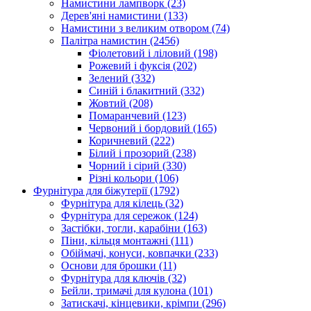
Намистини лампворк
(23)
Дерев'яні намистини
(133)
Намистини з великим отвором
(74)
Палітра намистин
(2456)
Фіолетовий і ліловий
(198)
Рожевий і фуксія
(202)
Зелений
(332)
Синій і блакитний
(332)
Жовтий
(208)
Помаранчевий
(123)
Червоний і бордовий
(165)
Коричневий
(222)
Білий і прозорий
(238)
Чорний і сірий
(330)
Різні кольори
(106)
Фурнітура для біжутерії
(1792)
Фурнітура для кілець
(32)
Фурнітура для сережок
(124)
Застібки, тогли, карабіни
(163)
Піни, кільця монтажні
(111)
Обіймачі, конуси, ковпачки
(233)
Основи для брошки
(11)
Фурнітура для ключів
(32)
Бейли, тримачі для кулона
(101)
Затискачі, кінцевики, крімпи
(296)