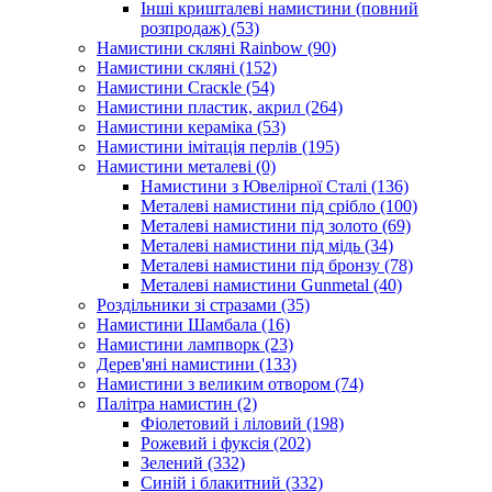
Інші кришталеві намистини (повний
розпродаж)
(53)
Намистини скляні Rainbow
(90)
Намистини скляні
(152)
Намистини Cracкle
(54)
Намистини пластик, акрил
(264)
Намистини кераміка
(53)
Намистини імітація перлів
(195)
Намистини металеві
(0)
Намистини з Ювелірної Сталі
(136)
Металеві намистини під срібло
(100)
Металеві намистини під золото
(69)
Металеві намистини під мідь
(34)
Металеві намистини під бронзу
(78)
Металеві намистини Gunmetal
(40)
Роздільники зі стразами
(35)
Намистини Шамбала
(16)
Намистини лампворк
(23)
Дерев'яні намистини
(133)
Намистини з великим отвором
(74)
Палітра намистин
(2)
Фіолетовий і ліловий
(198)
Рожевий і фуксія
(202)
Зелений
(332)
Синій і блакитний
(332)