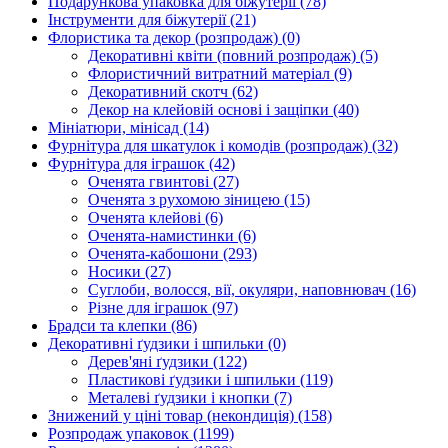
Подарункова упаковка для біжутерії
(78)
Інструменти для біжутерії
(21)
Флористика та декор (розпродаж)
(0)
Декоративні квіти (повний розпродаж)
(5)
Флористичний витратний матеріал
(9)
Декоративний скотч
(62)
Декор на клейовій основі і защіпки
(40)
Мініатюри, мінісад
(14)
Фурнітура для шкатулок і комодів (розпродаж)
(32)
Фурнітура для іграшок
(42)
Оченята гвинтові
(27)
Оченята з рухомою зіницею
(15)
Оченята клейові
(6)
Оченята-намистинки
(6)
Оченята-кабошони
(293)
Носики
(27)
Суглоби, волосся, вії, окуляри, наповнювач
(16)
Різне для іграшок
(97)
Брадси та клепки
(86)
Декоративні ґудзики і шпильки
(0)
Дерев'яні ґудзики
(122)
Пластикові ґудзики і шпильки
(119)
Металеві ґудзики і кнопки
(7)
Знижений у ціні товар (некондиція)
(158)
Розпродаж упаковок
(1199)