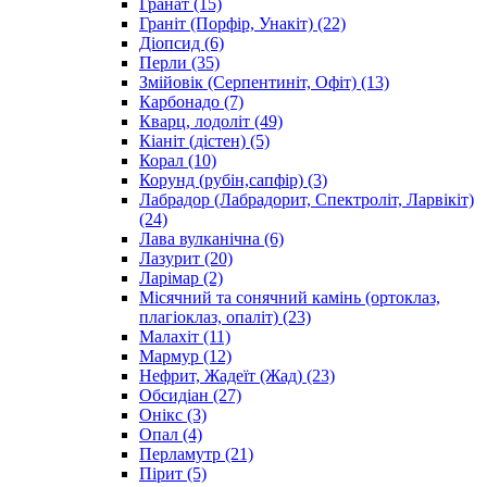
Гранат
(15)
Граніт (Порфір, Унакіт)
(22)
Діопсид
(6)
Перли
(35)
Змійовік (Серпентиніт, Офіт)
(13)
Карбонадо
(7)
Кварц, лодоліт
(49)
Кіаніт (дістен)
(5)
Корал
(10)
Корунд (рубін,сапфір)
(3)
Лабрадор (Лабрадорит, Спектроліт, Ларвікіт)
(24)
Лава вулканічна
(6)
Лазурит
(20)
Ларімар
(2)
Місячний та сонячний камінь (ортоклаз,
плагіоклаз, опаліт)
(23)
Малахіт
(11)
Мармур
(12)
Нефрит, Жадеїт (Жад)
(23)
Обсидіан
(27)
Онікс
(3)
Опал
(4)
Перламутр
(21)
Пірит
(5)