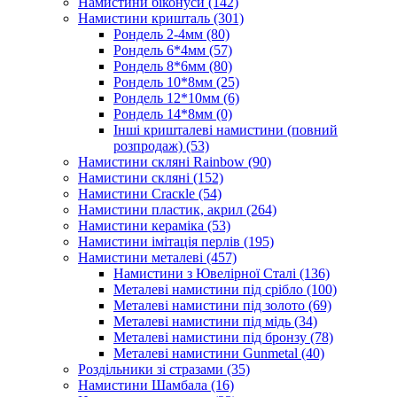
Намистини біконуси
(142)
Намистини кришталь
(301)
Рондель 2-4мм
(80)
Рондель 6*4мм
(57)
Рондель 8*6мм
(80)
Рондель 10*8мм
(25)
Рондель 12*10мм
(6)
Рондель 14*8мм
(0)
Інші кришталеві намистини (повний
розпродаж)
(53)
Намистини скляні Rainbow
(90)
Намистини скляні
(152)
Намистини Cracкle
(54)
Намистини пластик, акрил
(264)
Намистини кераміка
(53)
Намистини імітація перлів
(195)
Намистини металеві
(457)
Намистини з Ювелірної Сталі
(136)
Металеві намистини під срібло
(100)
Металеві намистини під золото
(69)
Металеві намистини під мідь
(34)
Металеві намистини під бронзу
(78)
Металеві намистини Gunmetal
(40)
Роздільники зі стразами
(35)
Намистини Шамбала
(16)