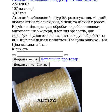
ASHN003
107 на складi
4,07
грн
Атласний нейлоновий шнур без розтягування, міцний,
шовковистий та блискучий, м'який та легкий у роботі.
Відмінно підходить для обробки виробів, вишивки,
виготовлення біжутерії, плетіння браслетів, для
скрапбукінгу, виготовлення листівок ручної роботи та
ін. Шнур при підпалі плавиться. Товщина близько 1 мм.
Ціна вказана за 1 м .
Кількість
Детальніше про товар
Додати в кошик
Додати в лист бажань