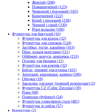
Жовтий
(208)
Помаранчевий
(123)
Червоний і бордовий
(165)
Коричневий
(222)
Білий і прозорий
(238)
Чорний і сірий
(330)
Різні кольори
(106)
Фурнітура для біжутерії
(16)
Фурнітура для кілець
(32)
Фурнітура для сережок
(124)
Застібки, тогли, карабіни
(163)
Піни, кільця монтажні
(111)
Обіймачі, конуси, ковпачки
(233)
Основи для брошки
(11)
Фурнітура для ключів
(32)
Бейли, тримачі для кулона
(101)
Затискачі, кінцевики, крімпи
(296)
Ободки
(18)
Закладки для книг (повний розпродаж)
(2)
Фурнітура CZ (Cubic Zirconia)
(39)
Різне
(68)
Помпони (бубонці)
(24)
Фурнітура з ювелірної сталі
(481)
Фурнітура зі срібла
(57)
Конектори
(2)