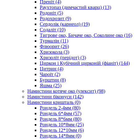
Преніт
(4)
Раухтопаз (димчастий кварц)
(13)
Родоніт
(5)
Родохрозит
(9)
Сердолік (карнеол)
(19)
Содаліт
(10)
Тигрове око, Бичаче око, Соколине око
(16)
Турмалін
(11)
Флюорит
(26)
Хризокола
(3)
Хризоліт (перідот)
(3)
Циркон і Кубічний цирконій (фіаніт)
(144)
Цитрин
(4)
Чароїт
(2)
Бурштин
(8)
Яшма
(25)
Намистини котяче око (улексит)
(98)
Намистини біконуси
(142)
Намистини кришталь
(0)
Рондель 2-4мм
(80)
Рондель 6*4мм
(57)
Рондель 8*6мм
(80)
Рондель 10*8мм
(25)
Рондель 12*10мм
(6)
Рондель 14*8мм
(0)