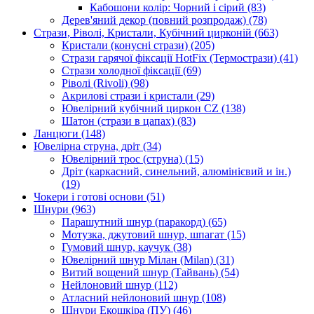
Кабошони колір: Чорний і сірий
(83)
Дерев'яний декор (повний розпродаж)
(78)
Стрази, Ріволі, Кристали, Кубічний цирконій
(663)
Кристали (конусні стрази)
(205)
Стрази гарячої фіксації HotFix (Термострази)
(41)
Стрази холодної фіксації
(69)
Ріволі (Rivoli)
(98)
Акрилові стрази і кристали
(29)
Ювелірний кубічний циркон CZ
(138)
Шатон (стрази в цапах)
(83)
Ланцюги
(148)
Ювелірна струна, дріт
(34)
Ювелірний трос (струна)
(15)
Дріт (каркасний, синельний, алюмінієвий и ін.)
(19)
Чокери і готові основи
(51)
Шнури
(963)
Парашутний шнур (паракорд)
(65)
Мотузка, джутовий шнур, шпагат
(15)
Гумовий шнур, каучук
(38)
Ювелірний шнур Мілан (Milan)
(31)
Витий вощений шнур (Тайвань)
(54)
Нейлоновий шнур
(112)
Атласний нейлоновий шнур
(108)
Шнури Екошкіра (ПУ)
(46)