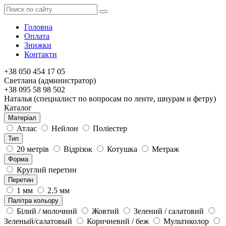
Головна
Оплата
Знижки
Контакти
+38 050 454 17 05
Светлана (администратор)
+38 095 58 98 502
Наталья (специалист по вопросам по ленте, шнурам и фетру)
Каталог
Матеріал
Атлас
Нейлон
Поліестер
Тип
20 метрів
Відрізок
Котушка
Метраж
Форма
Круглий перетин
Перетин
1 мм
2.5 мм
Палітра кольору
Білий / молочний
Жовтий
Зелений / салатовий
Зеленый/салатовый
Коричневий / беж
Мультиколор