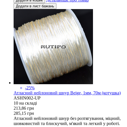
Додати в кошик
Додати в лист бажань
-25%
Атласний нейлоновий шнур Beige, 1мм, 70м (котушка)
ASHN002-UP
10 на складi
213,86
грн
285,15
грн
Атласний нейлоновий шнур без розтягування, міцний,
шовковистий та блискучий, м'який та легкий у роботі.