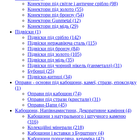
Конектори під світле і античне срібло
(98)
Конектори під золото
(55)
Конектори під бронзу
(54)
Конектори Gunmetal
(12)
Конектори під мідь
(29)
Підвіски
(1)
Підвіски під срібло
(142)
Підвіски нержавіюча сталь
(115)
Підвіски під бронзу
(84)
Підвіски під золото
(105)
Підвіски під мідь
(35)
Підвіски під чорний нікель (ганметалл)
(31)
Бубонці
(25)
Підвіски-китиці
(34)
Оправи - основи під кабошони, камеї, стрази, епоксидку
(1)
Оправи під кабошон
(74)
Оправи під стрази (кристали)
(31)
Оправи-Цапи
(45)
Кабошони, Напівнамистини, Декоративне каміння
(4)
Кабошони з натурального і штучного каменю
(316)
Колекційні мінерали
(218)
Кабошони і вставки з Бурштину
(4)
Кабошони порцеляна, кераміка
(42)