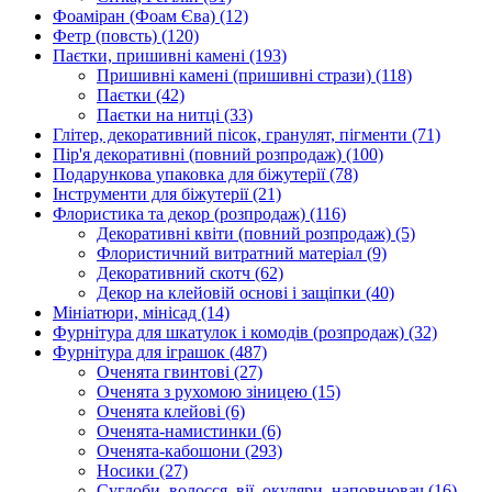
Фоаміран (Фоам Єва)
(12)
Фетр (повсть)
(120)
Паєтки, пришивні камені
(193)
Пришивні камені (пришивні стрази)
(118)
Паєтки
(42)
Паєтки на нитці
(33)
Глітер, декоративний пісок, гранулят, пігменти
(71)
Пір'я декоративні (повний розпродаж)
(100)
Подарункова упаковка для біжутерії
(78)
Інструменти для біжутерії
(21)
Флористика та декор (розпродаж)
(116)
Декоративні квіти (повний розпродаж)
(5)
Флористичний витратний матеріал
(9)
Декоративний скотч
(62)
Декор на клейовій основі і защіпки
(40)
Мініатюри, мінісад
(14)
Фурнітура для шкатулок і комодів (розпродаж)
(32)
Фурнітура для іграшок
(487)
Оченята гвинтові
(27)
Оченята з рухомою зіницею
(15)
Оченята клейові
(6)
Оченята-намистинки
(6)
Оченята-кабошони
(293)
Носики
(27)
Суглоби, волосся, вії, окуляри, наповнювач
(16)