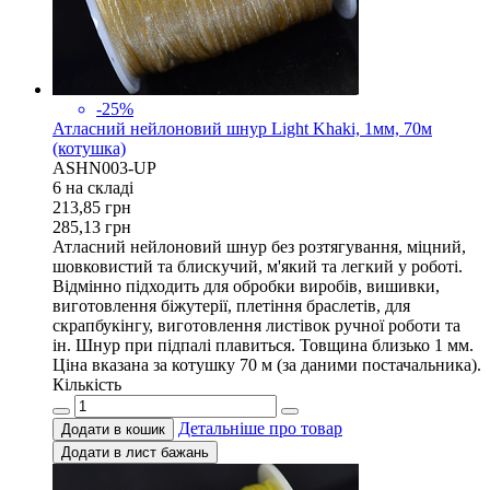
-25%
Атласний нейлоновий шнур Light Khaki, 1мм, 70м
(котушка)
ASHN003-UP
6 на складi
213,85
грн
285,13
грн
Атласний нейлоновий шнур без розтягування, міцний,
шовковистий та блискучий, м'який та легкий у роботі.
Відмінно підходить для обробки виробів, вишивки,
виготовлення біжутерії, плетіння браслетів, для
скрапбукінгу, виготовлення листівок ручної роботи та
ін. Шнур при підпалі плавиться. Товщина близько 1 мм.
Ціна вказана за котушку 70 м (за даними постачальника).
Кількість
Детальніше про товар
Додати в кошик
Додати в лист бажань