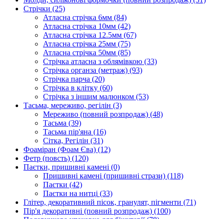
Стрічки
(25)
Атласна стрічка 6мм
(84)
Атласна стрічка 10мм
(42)
Атласна стрічка 12.5мм
(67)
Атласна стрічка 25мм
(75)
Атласна стрічка 50мм
(85)
Стрічка атласна з облямівкою
(33)
Стрічка органза (метраж)
(93)
Стрічка парча
(20)
Стрічка в клітку
(60)
Стрічка з іншим малюнком
(53)
Тасьма, мереживо, регілін
(3)
Мереживо (повний розпродаж)
(48)
Тасьма
(39)
Тасьма пір'яна
(16)
Сітка, Регілін
(31)
Фоаміран (Фоам Єва)
(12)
Фетр (повсть)
(120)
Паєтки, пришивні камені
(0)
Пришивні камені (пришивні стрази)
(118)
Паєтки
(42)
Паєтки на нитці
(33)
Глітер, декоративний пісок, гранулят, пігменти
(71)
Пір'я декоративні (повний розпродаж)
(100)