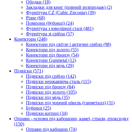
Ободки
(18)
Закладки для книг (повний розпродаж)
(2)
Фурнітура CZ (Cubic Zirconia)
(39)
Різне
(68)
Помпони (бубонці)
(24)
Фурнітура з ювелірної сталі
(481)
Фурнітура зі срібла
(57)
Конектори
(248)
Конектори під світле і античне срібло
(98)
Конектори під золото
(55)
Конектори під бронзу
(54)
Конектори Gunmetal
(12)
Конектори під мідь
(29)
Підвіски
(571)
Підвіски під срібло
(142)
Підвіски нержавіюча сталь
(115)
Підвіски під бронзу
(84)
Підвіски під золото
(105)
Підвіски під мідь
(35)
Підвіски під чорний нікель (ганметалл)
(31)
Бубонці
(25)
Підвіски-китиці
(34)
Оправи - основи під кабошони, камеї, стрази, епоксидку
(150)
Оправи під кабошон
(74)