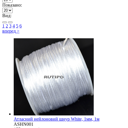
Показано:
Вид:
1
2
3
4
5
6
вперед
>
Атласний нейлоновий шнур White, 1мм, 1м
ASHN001