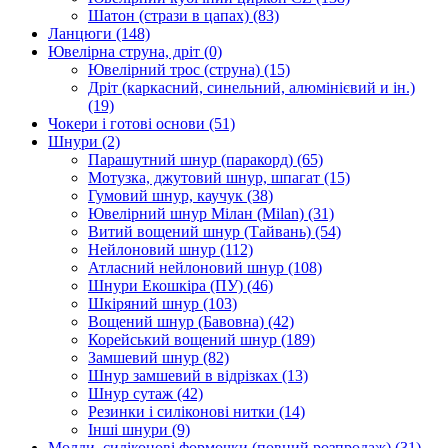
Шатон (стрази в цапах)
(83)
Ланцюги
(148)
Ювелірна струна, дріт
(0)
Ювелірний трос (струна)
(15)
Дріт (каркасний, синельний, алюмінієвий и ін.)
(19)
Чокери і готові основи
(51)
Шнури
(2)
Парашутний шнур (паракорд)
(65)
Мотузка, джутовий шнур, шпагат
(15)
Гумовий шнур, каучук
(38)
Ювелірний шнур Мілан (Milan)
(31)
Витий вощений шнур (Тайвань)
(54)
Нейлоновий шнур
(112)
Атласний нейлоновий шнур
(108)
Шнури Екошкіра (ПУ)
(46)
Шкіряний шнур
(103)
Вощений шнур (Бавовна)
(42)
Корейський вощений шнур
(189)
Замшевий шнур
(82)
Шнур замшевий в відрізках
(13)
Шнур сутаж
(42)
Резинки і силіконові нитки
(14)
Інші шнури
(9)
Молди, силіконові формочки (повний розпродаж)
(31)