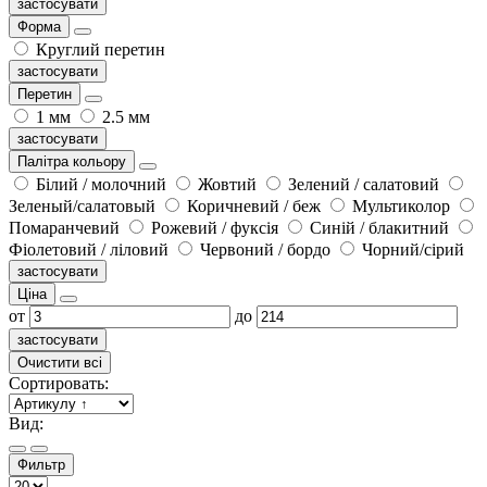
застосувати
Форма
Круглий перетин
застосувати
Перетин
1 мм
2.5 мм
застосувати
Палітра кольору
Білий / молочний
Жовтий
Зелений / салатовий
Зеленый/салатовый
Коричневий / беж
Мультиколор
Помаранчевий
Рожевий / фуксія
Синій / блакитний
Фіолетовий / ліловий
Червоний / бордо
Чорний/сірий
застосувати
Ціна
от
до
застосувати
Очистити всі
Сортировать:
Вид:
Фильтр