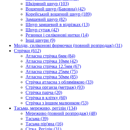
Шкіряний шнур
(103)
Вощений шнур (Бавовна)
(42)
Корейський вощений шнур
(189)
Замшевий шнур
(82)
Шнур замшевий в відрізках
(13)
Шнур сутаж
(42)
Резинки і силіконові нитки
(14)
Інші шнури
(9)
Молди, силіконові формочки (повний розпродаж)
(31)
Стрічки
(612)
Атласна стрічка 6мм
(84)
Атласна стрічка 10мм
(42)
Атласна стрічка 12.5мм
(67)
Атласна стрічка 25мм
(75)
Атласна стрічка 50мм
(85)
Стрічка атласна з облямівкою
(33)
Стрічка органза (метраж)
(93)
Стрічка парча
(20)
Стрічка в клітку
(60)
Стрічка з іншим малюнком
(53)
Тасьма, мереживо, регілін
(134)
Мереживо (повний розпродаж)
(48)
Тасьма
(39)
Тасьма пір'яна
(16)
Сітка, Регілін
(31)