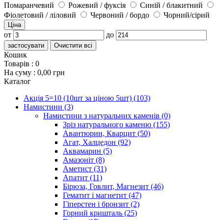
Помаранчевий
Рожевий / фуксія
Синій / блакитний
Фіолетовий / ліловий
Червоний / бордо
Чорний/сірий
Ціна
от
до
застосувати
Очистити всі
Кошик
Товарів :
0
На суму :
0,00 грн
Каталог
Акція 5=10 (10шт за ціною 5шт)
(103)
Намистини
(3)
Намистини з натуральних каменів
(0)
Зріз натурального каменю
(155)
Авантюрин, Кварцит
(50)
Агат, Халцедон
(92)
Аквамарин
(5)
Амазоніт
(8)
Аметист
(31)
Апатит
(11)
Бірюза, Говлит, Магнезит
(46)
Гематит і магнетит
(47)
Гіперстен і бронзит
(2)
Горний кришталь
(25)