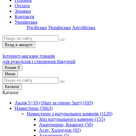
Головна
Оплата
Знижки
Контакти
Українська
Російська
Українська
Англійська
Вход в аккаунт
Інтернет-магазин товарів
для рукоділля і створення біжутерії
Кошик
0
Меню
Каталог
Каталог
Акція 5=10 (10шт за ціною 5шт)
(103)
Намистини
(5663)
Намистини з натуральних каменів
(1120)
Зріз натурального каменю
(155)
Авантюрин, Кварцит
(50)
Агат, Халцедон
(92)
Аквамарин
(5)