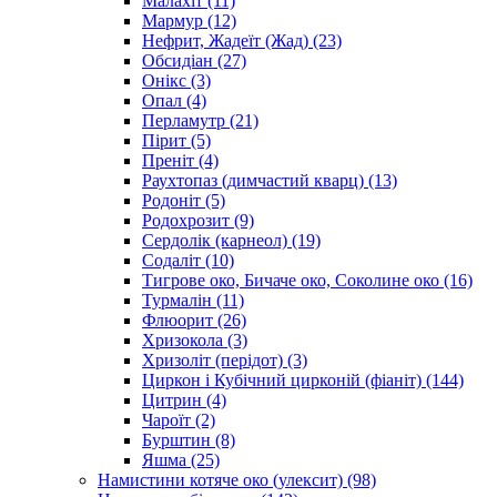
Малахіт
(11)
Мармур
(12)
Нефрит, Жадеїт (Жад)
(23)
Обсидіан
(27)
Онікс
(3)
Опал
(4)
Перламутр
(21)
Пірит
(5)
Преніт
(4)
Раухтопаз (димчастий кварц)
(13)
Родоніт
(5)
Родохрозит
(9)
Сердолік (карнеол)
(19)
Содаліт
(10)
Тигрове око, Бичаче око, Соколине око
(16)
Турмалін
(11)
Флюорит
(26)
Хризокола
(3)
Хризоліт (перідот)
(3)
Циркон і Кубічний цирконій (фіаніт)
(144)
Цитрин
(4)
Чароїт
(2)
Бурштин
(8)
Яшма
(25)
Намистини котяче око (улексит)
(98)