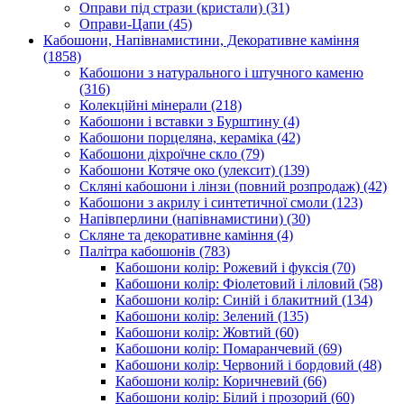
Оправи під стрази (кристали)
(31)
Оправи-Цапи
(45)
Кабошони, Напівнамистини, Декоративне каміння
(1858)
Кабошони з натурального і штучного каменю
(316)
Колекційні мінерали
(218)
Кабошони і вставки з Бурштину
(4)
Кабошони порцеляна, кераміка
(42)
Кабошони діхроїчне скло
(79)
Кабошони Котяче око (улексит)
(139)
Скляні кабошони і лінзи (повний розпродаж)
(42)
Кабошони з акрилу і синтетичної смоли
(123)
Напівперлини (напівнамистини)
(30)
Скляне та декоративне каміння
(4)
Палітра кабошонів
(783)
Кабошони колір: Рожевий і фуксія
(70)
Кабошони колір: Фіолетовий і ліловий
(58)
Кабошони колір: Синій і блакитний
(134)
Кабошони колір: Зелений
(135)
Кабошони колір: Жовтий
(60)
Кабошони колір: Помаранчевий
(69)
Кабошони колір: Червоний і бордовий
(48)
Кабошони колір: Коричневий
(66)
Кабошони колір: Білий і прозорий
(60)