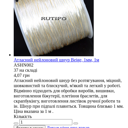
Атласний нейлоновий шнур Beige, 1мм, 1м
ASHN002
37 на складi
4,07
грн
Атласний нейлоновий шнур без розтягування, міцний,
шовковистий та блискучий, м'який та легкий у роботі.
Відмінно підходить для обробки виробів, вишивки,
виготовлення біжутерії, плетіння браслетів, для
скрапбукінгу, виготовлення листівок ручної роботи та
ін. Шнур при підпалі плавиться. Товщина близько 1 мм.
Ціна вказана за 1 м .
Кількість
Детальніше про товар