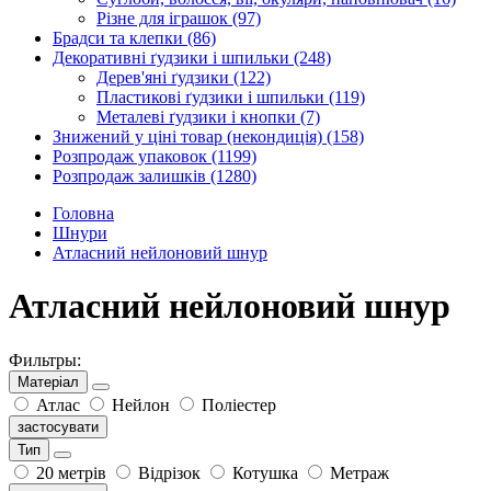
Різне для іграшок
(97)
Брадси та клепки
(86)
Декоративні ґудзики і шпильки
(248)
Дерев'яні ґудзики
(122)
Пластикові ґудзики і шпильки
(119)
Металеві ґудзики і кнопки
(7)
Знижений у ціні товар (некондиція)
(158)
Розпродаж упаковок
(1199)
Розпродаж залишків
(1280)
Головна
Шнури
Атласний нейлоновий шнур
Атласний нейлоновий шнур
Фильтры:
Матеріал
Атлас
Нейлон
Поліестер
застосувати
Тип
20 метрів
Відрізок
Котушка
Метраж