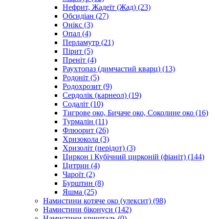
Нефрит, Жадеїт (Жад)
(23)
Обсидіан
(27)
Онікс
(3)
Опал
(4)
Перламутр
(21)
Пірит
(5)
Преніт
(4)
Раухтопаз (димчастий кварц)
(13)
Родоніт
(5)
Родохрозит
(9)
Сердолік (карнеол)
(19)
Содаліт
(10)
Тигрове око, Бичаче око, Соколине око
(16)
Турмалін
(11)
Флюорит
(26)
Хризокола
(3)
Хризоліт (перідот)
(3)
Циркон і Кубічний цирконій (фіаніт)
(144)
Цитрин
(4)
Чароїт
(2)
Бурштин
(8)
Яшма
(25)
Намистини котяче око (улексит)
(98)
Намистини біконуси
(142)
Намистини кришталь
(0)