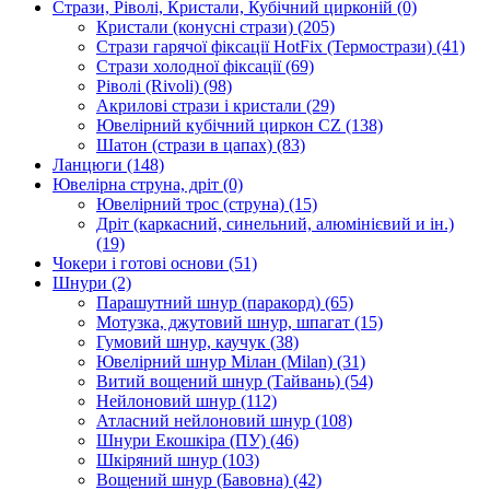
Стрази, Ріволі, Кристали, Кубічний цирконій
(0)
Кристали (конусні стрази)
(205)
Стрази гарячої фіксації HotFix (Термострази)
(41)
Стрази холодної фіксації
(69)
Ріволі (Rivoli)
(98)
Акрилові стрази і кристали
(29)
Ювелірний кубічний циркон CZ
(138)
Шатон (стрази в цапах)
(83)
Ланцюги
(148)
Ювелірна струна, дріт
(0)
Ювелірний трос (струна)
(15)
Дріт (каркасний, синельний, алюмінієвий и ін.)
(19)
Чокери і готові основи
(51)
Шнури
(2)
Парашутний шнур (паракорд)
(65)
Мотузка, джутовий шнур, шпагат
(15)
Гумовий шнур, каучук
(38)
Ювелірний шнур Мілан (Milan)
(31)
Витий вощений шнур (Тайвань)
(54)
Нейлоновий шнур
(112)
Атласний нейлоновий шнур
(108)
Шнури Екошкіра (ПУ)
(46)
Шкіряний шнур
(103)
Вощений шнур (Бавовна)
(42)