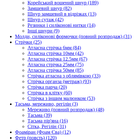
Корейський вощений шнур
(189)
Замшевий шнур
(82)
Шнур замшевий в відрізках
(13)
Шнур сутаж
(42)
Резинки і силіконові нитки
(14)
Інші шнури
(9)
Молди, силіконові формочки (повний розпродаж)
(31)
Стрічки
(25)
Атласна стрічка 6мм
(84)
Атласна стрічка 10мм
(42)
Атласна стрічка 12.5мм
(67)
Атласна стрічка 25мм
(75)
Атласна стрічка 50мм
(85)
Стрічка атласна з облямівкою
(33)
Стрічка органза (метраж)
(93)
Стрічка парча
(20)
Стрічка в клітку
(60)
Стрічка з іншим малюнком
(53)
Тасьма, мереживо, регілін
(3)
Мереживо (повний розпродаж)
(48)
Тасьма
(39)
Тасьма пір'яна
(16)
Сітка, Регілін
(31)
Фоаміран (Фоам Єва)
(12)
Фетр (повсть)
(120)