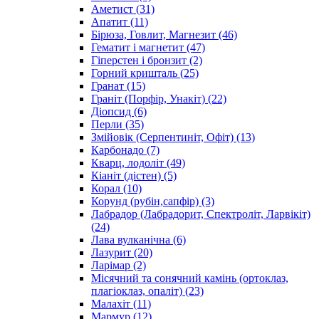
Аметист
(31)
Апатит
(11)
Бірюза, Говлит, Магнезит
(46)
Гематит і магнетит
(47)
Гіперстен і бронзит
(2)
Горний кришталь
(25)
Гранат
(15)
Граніт (Порфір, Унакіт)
(22)
Діопсид
(6)
Перли
(35)
Змійовік (Серпентиніт, Офіт)
(13)
Карбонадо
(7)
Кварц, лодоліт
(49)
Кіаніт (дістен)
(5)
Корал
(10)
Корунд (рубін,сапфір)
(3)
Лабрадор (Лабрадорит, Спектроліт, Ларвікіт)
(24)
Лава вулканічна
(6)
Лазурит
(20)
Ларімар
(2)
Місячний та сонячний камінь (ортоклаз,
плагіоклаз, опаліт)
(23)
Малахіт
(11)
Мармур
(12)