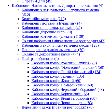
Оправи-Цапи
(45)
Кабошони, Напівнамистини, Декоративне каміння
(4)
Кабошони з натурального і штучного каменю
(316)
Колекційні мінерали
(218)
Кабошони і вставки з Бурштину
(4)
Кабошони порцеляна, кераміка
(42)
Кабошони діхроїчне скло
(79)
Кабошони Котяче око (улексит)
(139)
Скляні кабошони і лінзи (повний розпродаж)
(42)
Кабошони з акрилу і синтетичної смоли
(123)
Напівперлини (напівнамистини)
(30)
Скляне та декоративне каміння
(4)
Палітра кабошонів
(0)
Кабошони колір: Рожевий і фуксія
(70)
Кабошони колір: Фіолетовий і ліловий
(58)
Кабошони колір: Синій і блакитний
(134)
Кабошони колір: Зелений
(135)
Кабошони колір: Жовтий
(60)
Кабошони колір: Помаранчевий
(69)
Кабошони колір: Червоний і бордовий
(48)
Кабошони колір: Коричневий
(66)
Кабошони колір: Білий і прозорий
(60)
Кабошони колір: Чорний і сірий
(83)
Дерев'яний декор (повний розпродаж)
(78)