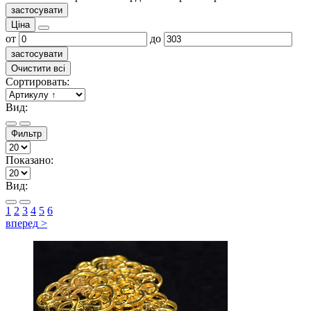
застосувати
Ціна
от
до
застосувати
Очистити всі
Сортировать:
Вид:
Фильтр
Показано:
Вид:
1
2
3
4
5
6
вперед
>