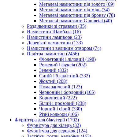
Металеві намистини під золото
(69)
Металеві намистини під мідь
(34)
Металеві намистини під бронзу
(78)
Металеві намистини Gunmetal
(40)
Роздільники зі стразами
(35)
Намистини Шамбала
(16)
Намистини лампворк
(23)
Дерев'яні намистини
(133)
Намистини з великим отвором
(74)
Палітра намистин
(2456)
Фіолетовий і ліловий
(198)
Рожевий і фуксія
(202)
Зелений
(332)
Синій і блакитний
(332)
Жовтий
(208)
Помаранчевий
(123)
Червоний і бордовий
(165)
Коричневий
(222)
Білий і прозорий
(238)
Чорний і сірий
(330)
Різні кольори
(106)
Фурнітура для біжутерії
(1792)
Фурнітура для кілець
(32)
Фурнітура для сережок
(124)
Застібки, тогли, карабіни
(163)