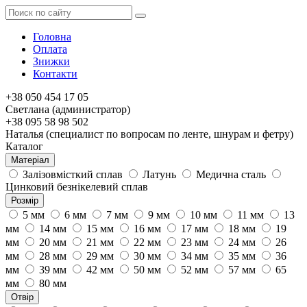
Головна
Оплата
Знижки
Контакти
+38 050 454 17 05
Светлана (администратор)
+38 095 58 98 502
Наталья (специалист по вопросам по ленте, шнурам и фетру)
Каталог
Матеріал
Залізовмісткий сплав
Латунь
Медична сталь
Цинковий безнікелевий сплав
Розмір
5 мм
6 мм
7 мм
9 мм
10 мм
11 мм
13
мм
14 мм
15 мм
16 мм
17 мм
18 мм
19
мм
20 мм
21 мм
22 мм
23 мм
24 мм
26
мм
28 мм
29 мм
30 мм
34 мм
35 мм
36
мм
39 мм
42 мм
50 мм
52 мм
57 мм
65
мм
80 мм
Отвір