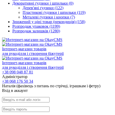
Декоративні ґудзики і шпильки
(0)
Дерев'яні ґудзики
(122)
Пластикові ґудзики і шпильки
(119)
Металеві ґудзики і кнопки
(7)
Знижений у ціні товар (некондиція)
(158)
Розпродаж упаковок
(1199)
Розпродаж залишків
(1280)
Інтернет-магазин товарів
для рукоділля і створення біжутерії
Інтернет-магазин товарів
для рукоділля і створення біжутерії
+38 098 048 87 81
Адміністратор
+38 068 176 50 34
Наталія (фахівець з питань по стрічці, іграшкам і фетру)
Вхiд в аккаунт