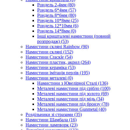
Рондель 2-4мм
(80)
Рондель 6*4мм
(57)
Рондель 8*6мм
(80)
Рондель 10*8мм
(25)
Рондель 12*10мм
(6)
Рондель 14*8мм
(0)
Інші кришталеві намистини (повний
розпродаж)
(53)
Намистини скляні Rainbow
(90)
Намистини скляні
(152)
Намистини Cracкle
(54)
Намистини пластик, акрил
(264)
Намистини кераміка
(53)
Намистини імітація перлів
(195)
Намистини металеві
(0)
Намистини з Ювелірної Сталі
(136)
Металеві намистини під срібло
(100)
Металеві намистини під золото
(69)
Металеві намистини під мідь
(34)
Металеві намистини під бронзу
(78)
Металеві намистини Gunmetal
(40)
Роздільники зі стразами
(35)
Намистини Шамбала
(16)
Намистини лампворк
(23)