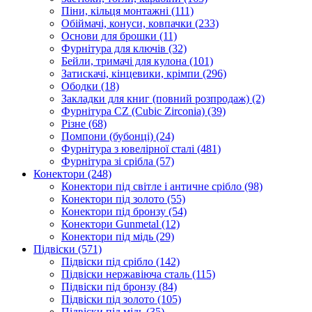
Піни, кільця монтажні
(111)
Обіймачі, конуси, ковпачки
(233)
Основи для брошки
(11)
Фурнітура для ключів
(32)
Бейли, тримачі для кулона
(101)
Затискачі, кінцевики, крімпи
(296)
Ободки
(18)
Закладки для книг (повний розпродаж)
(2)
Фурнітура CZ (Cubic Zirconia)
(39)
Різне
(68)
Помпони (бубонці)
(24)
Фурнітура з ювелірної сталі
(481)
Фурнітура зі срібла
(57)
Конектори
(248)
Конектори під світле і античне срібло
(98)
Конектори під золото
(55)
Конектори під бронзу
(54)
Конектори Gunmetal
(12)
Конектори під мідь
(29)
Підвіски
(571)
Підвіски під срібло
(142)
Підвіски нержавіюча сталь
(115)
Підвіски під бронзу
(84)
Підвіски під золото
(105)
Підвіски під мідь
(35)