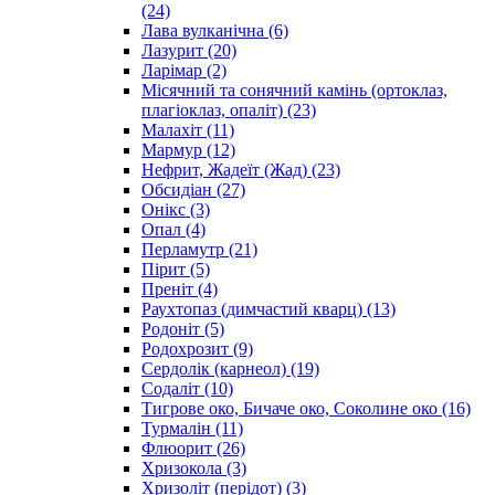
(24)
Лава вулканічна
(6)
Лазурит
(20)
Ларімар
(2)
Місячний та сонячний камінь (ортоклаз,
плагіоклаз, опаліт)
(23)
Малахіт
(11)
Мармур
(12)
Нефрит, Жадеїт (Жад)
(23)
Обсидіан
(27)
Онікс
(3)
Опал
(4)
Перламутр
(21)
Пірит
(5)
Преніт
(4)
Раухтопаз (димчастий кварц)
(13)
Родоніт
(5)
Родохрозит
(9)
Сердолік (карнеол)
(19)
Содаліт
(10)
Тигрове око, Бичаче око, Соколине око
(16)
Турмалін
(11)
Флюорит
(26)
Хризокола
(3)
Хризоліт (перідот)
(3)