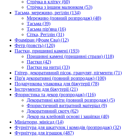
Стрічка в клітку
(60)
Стрічка з іншим малюнком
(53)
Тасьма, мереживо, регілін
(134)
Мереживо (повний розпродаж)
(48)
Тасьма
(39)
Тасьма пір'яна
(16)
Сітка, Регілін
(31)
Фоаміран (Фоам Єва)
(12)
Фетр (повсть)
(120)
Паєтки, пришивні камені
(193)
Пришивні камені (пришивні стрази)
(118)
Паєтки
(42)
Паєтки на нитці
(33)
Глітер, декоративний пісок, гранулят, пігменти
(71)
Пір'я декоративні (повний розпродаж)
(100)
Подарункова упаковка для біжутерії
(78)
Інструменти для біжутерії
(21)
Флористика та декор (розпродаж)
(116)
Декоративні квіти (повний розпродаж)
(5)
Флористичний витратний матеріал
(9)
Декоративний скотч
(62)
Декор на клейовій основі і защіпки
(40)
Мініатюри, мінісад
(14)
Фурнітура для шкатулок і комодів (розпродаж)
(32)
Фурнітура для іграшок
(487)