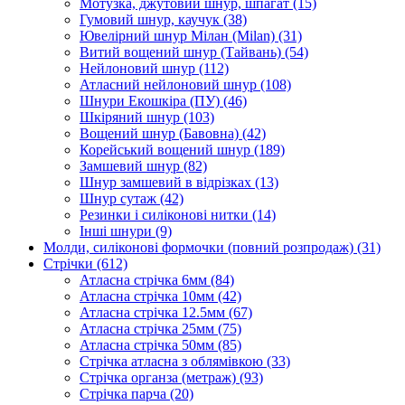
Мотузка, джутовий шнур, шпагат
(15)
Гумовий шнур, каучук
(38)
Ювелірний шнур Мілан (Milan)
(31)
Витий вощений шнур (Тайвань)
(54)
Нейлоновий шнур
(112)
Атласний нейлоновий шнур
(108)
Шнури Екошкіра (ПУ)
(46)
Шкіряний шнур
(103)
Вощений шнур (Бавовна)
(42)
Корейський вощений шнур
(189)
Замшевий шнур
(82)
Шнур замшевий в відрізках
(13)
Шнур сутаж
(42)
Резинки і силіконові нитки
(14)
Інші шнури
(9)
Молди, силіконові формочки (повний розпродаж)
(31)
Стрічки
(612)
Атласна стрічка 6мм
(84)
Атласна стрічка 10мм
(42)
Атласна стрічка 12.5мм
(67)
Атласна стрічка 25мм
(75)
Атласна стрічка 50мм
(85)
Стрічка атласна з облямівкою
(33)
Стрічка органза (метраж)
(93)
Стрічка парча
(20)