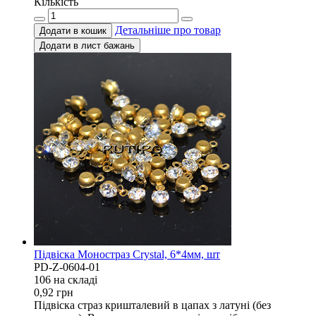
Кількість
Детальніше про товар
Додати в кошик
Додати в лист бажань
Підвіска Моностраз Crystal, 6*4мм, шт
PD-Z-0604-01
106 на складi
0,92
грн
Підвіска страз кришталевий в цапах з латуні (без