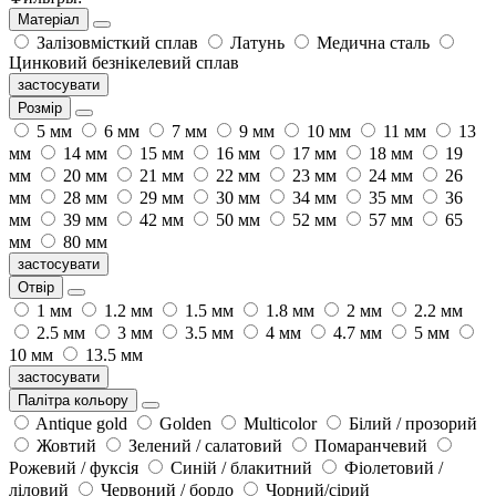
Матеріал
Залізовмісткий сплав
Латунь
Медична сталь
Цинковий безнікелевий сплав
застосувати
Розмір
5 мм
6 мм
7 мм
9 мм
10 мм
11 мм
13
мм
14 мм
15 мм
16 мм
17 мм
18 мм
19
мм
20 мм
21 мм
22 мм
23 мм
24 мм
26
мм
28 мм
29 мм
30 мм
34 мм
35 мм
36
мм
39 мм
42 мм
50 мм
52 мм
57 мм
65
мм
80 мм
застосувати
Отвір
1 мм
1.2 мм
1.5 мм
1.8 мм
2 мм
2.2 мм
2.5 мм
3 мм
3.5 мм
4 мм
4.7 мм
5 мм
10 мм
13.5 мм
застосувати
Палітра кольору
Antique gold
Golden
Multicolor
Білий / прозорий
Жовтий
Зелений / салатовий
Помаранчевий
Рожевий / фуксія
Синій / блакитний
Фіолетовий /
ліловий
Червоний / бордо
Чорний/сірий