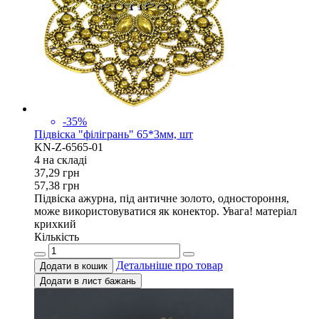
-35%
Підвіска "філігрань" 65*3мм, шт
KN-Z-6565-01
4 на складi
37,29
грн
57,38
грн
Підвіска ажурна, під античне золото, одностороння,
може використовуватися як конектор. Увага! матеріал
крихкий
Кількість
Детальніше про товар
Додати в кошик
Додати в лист бажань