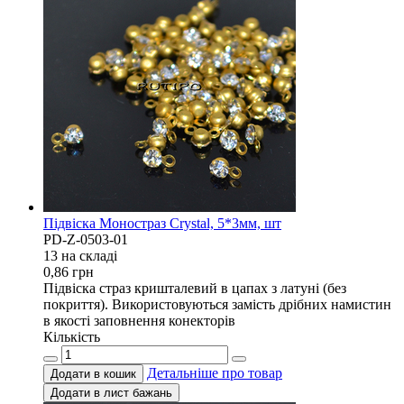
Підвіска Моностраз Crystal, 5*3мм, шт
PD-Z-0503-01
13 на складi
0,86
грн
Підвіска страз кришталевий в цапах з латуні (без
покриття). Використовуються замість дрібних намистин
в якості заповнення конекторів
Кількість
Детальніше про товар
Додати в кошик
Додати в лист бажань