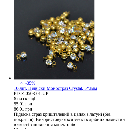
-35%
100шт, Підвіски Моностраз Crystal, 5*3мм
PD-Z-0503-01-UP
6 на складi
55,91
грн
86,01
грн
Підвіска страз кришталевий в цапах з латуні (без
покриття). Використовуються замість дрібних намистин
в якості заповнення конекторів