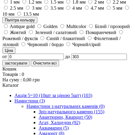
1 мм
1.2 мм
1.5 мм
1.8 мм
2 мм
2.2 мм
2.5 мм
3 мм
3.5 мм
4 мм
4.7 мм
5 мм
10 мм
13.5 мм
Палітра кольору
Antique gold
Golden
Multicolor
Білий / прозорий
Жовтий
Зелений / салатовий
Помаранчевий
Рожевий / фуксія
Синій / блакитний
Фіолетовий /
ліловий
Червоний / бордо
Чорний/сірий
Ціна
от
до
застосувати
Очистити всі
Кошик
Товарів :
0
На суму :
0,00 грн
Каталог
Акція 5=10 (10шт за ціною 5шт)
(103)
Намистини
(3)
Намистини з натуральних каменів
(0)
Зріз натурального каменю
(155)
Авантюрин, Кварцит
(50)
Агат, Халцедон
(92)
Аквамарин
(5)
Амазоніт
(8)