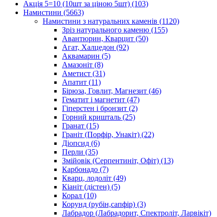
Акція 5=10 (10шт за ціною 5шт)
(103)
Намистини
(5663)
Намистини з натуральних каменів
(1120)
Зріз натурального каменю
(155)
Авантюрин, Кварцит
(50)
Агат, Халцедон
(92)
Аквамарин
(5)
Амазоніт
(8)
Аметист
(31)
Апатит
(11)
Бірюза, Говлит, Магнезит
(46)
Гематит і магнетит
(47)
Гіперстен і бронзит
(2)
Горний кришталь
(25)
Гранат
(15)
Граніт (Порфір, Унакіт)
(22)
Діопсид
(6)
Перли
(35)
Змійовік (Серпентиніт, Офіт)
(13)
Карбонадо
(7)
Кварц, лодоліт
(49)
Кіаніт (дістен)
(5)
Корал
(10)
Корунд (рубін,сапфір)
(3)
Лабрадор (Лабрадорит, Спектроліт, Ларвікіт)