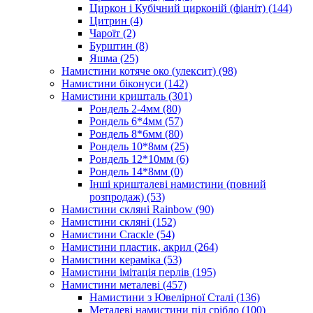
Циркон і Кубічний цирконій (фіаніт)
(144)
Цитрин
(4)
Чароїт
(2)
Бурштин
(8)
Яшма
(25)
Намистини котяче око (улексит)
(98)
Намистини біконуси
(142)
Намистини кришталь
(301)
Рондель 2-4мм
(80)
Рондель 6*4мм
(57)
Рондель 8*6мм
(80)
Рондель 10*8мм
(25)
Рондель 12*10мм
(6)
Рондель 14*8мм
(0)
Інші кришталеві намистини (повний
розпродаж)
(53)
Намистини скляні Rainbow
(90)
Намистини скляні
(152)
Намистини Cracкle
(54)
Намистини пластик, акрил
(264)
Намистини кераміка
(53)
Намистини імітація перлів
(195)
Намистини металеві
(457)
Намистини з Ювелірної Сталі
(136)
Металеві намистини під срібло
(100)