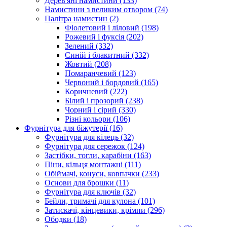
Дерев'яні намистини
(133)
Намистини з великим отвором
(74)
Палітра намистин
(2)
Фіолетовий і ліловий
(198)
Рожевий і фуксія
(202)
Зелений
(332)
Синій і блакитний
(332)
Жовтий
(208)
Помаранчевий
(123)
Червоний і бордовий
(165)
Коричневий
(222)
Білий і прозорий
(238)
Чорний і сірий
(330)
Різні кольори
(106)
Фурнітура для біжутерії
(16)
Фурнітура для кілець
(32)
Фурнітура для сережок
(124)
Застібки, тогли, карабіни
(163)
Піни, кільця монтажні
(111)
Обіймачі, конуси, ковпачки
(233)
Основи для брошки
(11)
Фурнітура для ключів
(32)
Бейли, тримачі для кулона
(101)
Затискачі, кінцевики, крімпи
(296)
Ободки
(18)