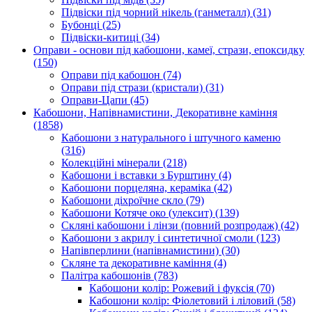
Підвіски під чорний нікель (ганметалл)
(31)
Бубонці
(25)
Підвіски-китиці
(34)
Оправи - основи під кабошони, камеї, стрази, епоксидку
(150)
Оправи під кабошон
(74)
Оправи під стрази (кристали)
(31)
Оправи-Цапи
(45)
Кабошони, Напівнамистини, Декоративне каміння
(1858)
Кабошони з натурального і штучного каменю
(316)
Колекційні мінерали
(218)
Кабошони і вставки з Бурштину
(4)
Кабошони порцеляна, кераміка
(42)
Кабошони діхроїчне скло
(79)
Кабошони Котяче око (улексит)
(139)
Скляні кабошони і лінзи (повний розпродаж)
(42)
Кабошони з акрилу і синтетичної смоли
(123)
Напівперлини (напівнамистини)
(30)
Скляне та декоративне каміння
(4)
Палітра кабошонів
(783)
Кабошони колір: Рожевий і фуксія
(70)
Кабошони колір: Фіолетовий і ліловий
(58)