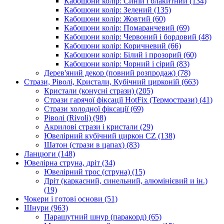
Кабошони колір: Синій і блакитний
(134)
Кабошони колір: Зелений
(135)
Кабошони колір: Жовтий
(60)
Кабошони колір: Помаранчевий
(69)
Кабошони колір: Червоний і бордовий
(48)
Кабошони колір: Коричневий
(66)
Кабошони колір: Білий і прозорий
(60)
Кабошони колір: Чорний і сірий
(83)
Дерев'яний декор (повний розпродаж)
(78)
Стрази, Ріволі, Кристали, Кубічний цирконій
(663)
Кристали (конусні стрази)
(205)
Стрази гарячої фіксації HotFix (Термострази)
(41)
Стрази холодної фіксації
(69)
Ріволі (Rivoli)
(98)
Акрилові стрази і кристали
(29)
Ювелірний кубічний циркон CZ
(138)
Шатон (стрази в цапах)
(83)
Ланцюги
(148)
Ювелірна струна, дріт
(34)
Ювелірний трос (струна)
(15)
Дріт (каркасний, синельний, алюмінієвий и ін.)
(19)
Чокери і готові основи
(51)
Шнури
(963)
Парашутний шнур (паракорд)
(65)