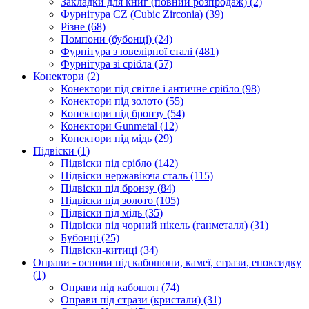
Закладки для книг (повний розпродаж)
(2)
Фурнітура CZ (Cubic Zirconia)
(39)
Різне
(68)
Помпони (бубонці)
(24)
Фурнітура з ювелірної сталі
(481)
Фурнітура зі срібла
(57)
Конектори
(2)
Конектори під світле і античне срібло
(98)
Конектори під золото
(55)
Конектори під бронзу
(54)
Конектори Gunmetal
(12)
Конектори під мідь
(29)
Підвіски
(1)
Підвіски під срібло
(142)
Підвіски нержавіюча сталь
(115)
Підвіски під бронзу
(84)
Підвіски під золото
(105)
Підвіски під мідь
(35)
Підвіски під чорний нікель (ганметалл)
(31)
Бубонці
(25)
Підвіски-китиці
(34)
Оправи - основи під кабошони, камеї, стрази, епоксидку
(1)
Оправи під кабошон
(74)
Оправи під стрази (кристали)
(31)