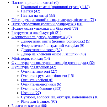
Паєтки, пришивні камені
(0)
Пришивні камені (пришивні стрази)
(118)
Паєтки
(42)
Паєтки на нитці
(33)
Глітер, декоративний пісок, гранулят, пігменти
(71)
Пір'я декоративні (повний розпродаж)
(100)
Подарункова упаковка для біжутерії
(78)
Інструменти для біжутерії
(21)
Флористика та декор (розпродаж)
(0)
Декоративні квіти (повний розпродаж)
(5)
Флористичний витратний матеріал
(9)
Декоративний скотч
(62)
Декор на клейовій основі і защіпки
(40)
Мініатюри, мінісад
(14)
Фурнітура для шкатулок і комодів (розпродаж)
(32)
Фурнітура для іграшок
(42)
Оченята гвинтові
(27)
Оченята з рухомою зіницею
(15)
Оченята клейові
(6)
Оченята-намистинки
(6)
Оченята-кабошони
(293)
Носики
(27)
Суглоби, волосся, вії, окуляри, наповнювач
(16)
Різне для іграшок
(97)
Брадси та клепки
(86)