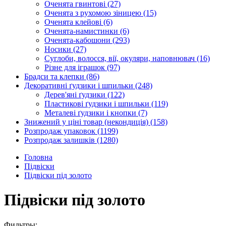
Оченята гвинтові
(27)
Оченята з рухомою зіницею
(15)
Оченята клейові
(6)
Оченята-намистинки
(6)
Оченята-кабошони
(293)
Носики
(27)
Суглоби, волосся, вії, окуляри, наповнювач
(16)
Різне для іграшок
(97)
Брадси та клепки
(86)
Декоративні ґудзики і шпильки
(248)
Дерев'яні ґудзики
(122)
Пластикові ґудзики і шпильки
(119)
Металеві ґудзики і кнопки
(7)
Знижений у ціні товар (некондиція)
(158)
Розпродаж упаковок
(1199)
Розпродаж залишків
(1280)
Головна
Підвіски
Підвіски під золото
Підвіски під золото
Фильтры: