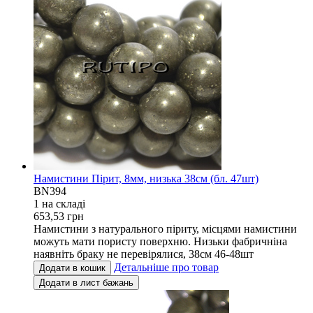
Намистини Пірит, 8мм, низька 38см (бл. 47шт)
BN394
1 на складi
653,53
грн
Намистини з натурального піриту, місцями намистини
можуть мати пористу поверхню. Низьки фабричніна
наявніть браку не перевірялися, 38см 46-48шт
Детальніше про товар
Додати в кошик
Додати в лист бажань