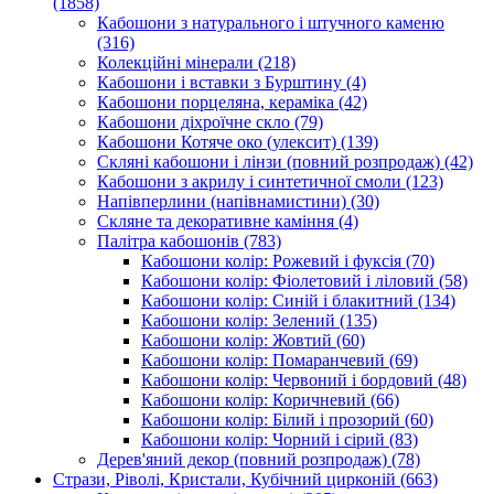
(1858)
Кабошони з натурального і штучного каменю
(316)
Колекційні мінерали
(218)
Кабошони і вставки з Бурштину
(4)
Кабошони порцеляна, кераміка
(42)
Кабошони діхроїчне скло
(79)
Кабошони Котяче око (улексит)
(139)
Скляні кабошони і лінзи (повний розпродаж)
(42)
Кабошони з акрилу і синтетичної смоли
(123)
Напівперлини (напівнамистини)
(30)
Скляне та декоративне каміння
(4)
Палітра кабошонів
(783)
Кабошони колір: Рожевий і фуксія
(70)
Кабошони колір: Фіолетовий і ліловий
(58)
Кабошони колір: Синій і блакитний
(134)
Кабошони колір: Зелений
(135)
Кабошони колір: Жовтий
(60)
Кабошони колір: Помаранчевий
(69)
Кабошони колір: Червоний і бордовий
(48)
Кабошони колір: Коричневий
(66)
Кабошони колір: Білий і прозорий
(60)
Кабошони колір: Чорний і сірий
(83)
Дерев'яний декор (повний розпродаж)
(78)
Стрази, Ріволі, Кристали, Кубічний цирконій
(663)