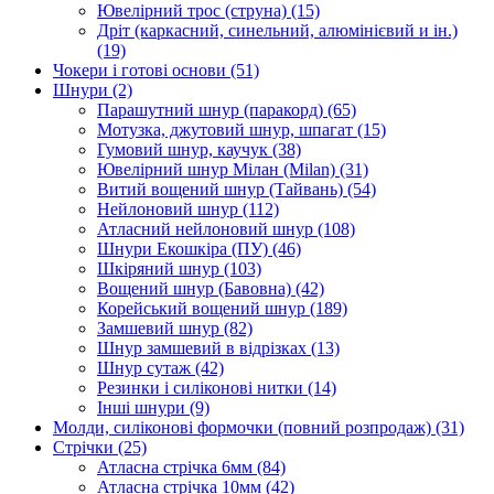
Ювелірний трос (струна)
(15)
Дріт (каркасний, синельний, алюмінієвий и ін.)
(19)
Чокери і готові основи
(51)
Шнури
(2)
Парашутний шнур (паракорд)
(65)
Мотузка, джутовий шнур, шпагат
(15)
Гумовий шнур, каучук
(38)
Ювелірний шнур Мілан (Milan)
(31)
Витий вощений шнур (Тайвань)
(54)
Нейлоновий шнур
(112)
Атласний нейлоновий шнур
(108)
Шнури Екошкіра (ПУ)
(46)
Шкіряний шнур
(103)
Вощений шнур (Бавовна)
(42)
Корейський вощений шнур
(189)
Замшевий шнур
(82)
Шнур замшевий в відрізках
(13)
Шнур сутаж
(42)
Резинки і силіконові нитки
(14)
Інші шнури
(9)
Молди, силіконові формочки (повний розпродаж)
(31)
Стрічки
(25)
Атласна стрічка 6мм
(84)
Атласна стрічка 10мм
(42)