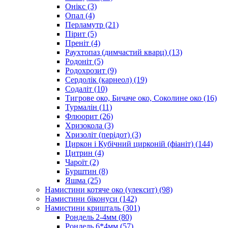
Онікс
(3)
Опал
(4)
Перламутр
(21)
Пірит
(5)
Преніт
(4)
Раухтопаз (димчастий кварц)
(13)
Родоніт
(5)
Родохрозит
(9)
Сердолік (карнеол)
(19)
Содаліт
(10)
Тигрове око, Бичаче око, Соколине око
(16)
Турмалін
(11)
Флюорит
(26)
Хризокола
(3)
Хризоліт (перідот)
(3)
Циркон і Кубічний цирконій (фіаніт)
(144)
Цитрин
(4)
Чароїт
(2)
Бурштин
(8)
Яшма
(25)
Намистини котяче око (улексит)
(98)
Намистини біконуси
(142)
Намистини кришталь
(301)
Рондель 2-4мм
(80)
Рондель 6*4мм
(57)