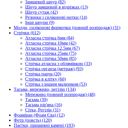
Замшевий шнур
(82)
Шнур замшевий в відрізках
(13)
Шнур сутаж
(42)
Резинки і силіконові нитки
(14)
Інші шнури
(9)
Молди, силіконові формочки (повний розпродаж)
(31)
Стрічки
(612)
Атласна стрічка 6мм
(84)
Атласна стрічка 10мм
(42)
Атласна стрічка 12.5мм
(67)
Атласна стрічка 25мм
(75)
Атласна стрічка 50мм
(85)
Стрічка атласна з облямівкою
(33)
Стрічка органза (метраж)
(93)
Стрічка парча
(20)
Стрічка в клітку
(60)
Стрічка з іншим малюнком
(53)
Тасьма, мереживо, регілін
(134)
Мереживо (повний розпродаж)
(48)
Тасьма
(39)
Тасьма пір'яна
(16)
Сітка, Регілін
(31)
Фоаміран (Фоам Єва)
(12)
Фетр (повсть)
(120)
Паєтки, пришивні камені
(193)