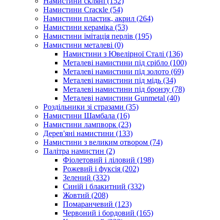
Намистини скляні
(152)
Намистини Cracкle
(54)
Намистини пластик, акрил
(264)
Намистини кераміка
(53)
Намистини імітація перлів
(195)
Намистини металеві
(0)
Намистини з Ювелірної Сталі
(136)
Металеві намистини під срібло
(100)
Металеві намистини під золото
(69)
Металеві намистини під мідь
(34)
Металеві намистини під бронзу
(78)
Металеві намистини Gunmetal
(40)
Роздільники зі стразами
(35)
Намистини Шамбала
(16)
Намистини лампворк
(23)
Дерев'яні намистини
(133)
Намистини з великим отвором
(74)
Палітра намистин
(2)
Фіолетовий і ліловий
(198)
Рожевий і фуксія
(202)
Зелений
(332)
Синій і блакитний
(332)
Жовтий
(208)
Помаранчевий
(123)
Червоний і бордовий
(165)