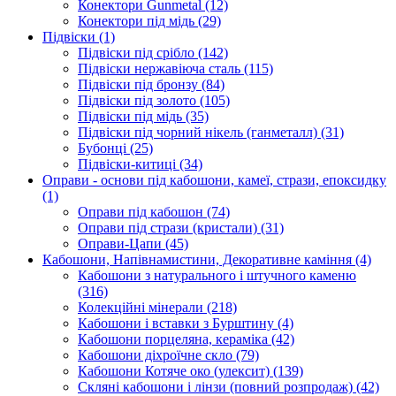
Конектори Gunmetal
(12)
Конектори під мідь
(29)
Підвіски
(1)
Підвіски під срібло
(142)
Підвіски нержавіюча сталь
(115)
Підвіски під бронзу
(84)
Підвіски під золото
(105)
Підвіски під мідь
(35)
Підвіски під чорний нікель (ганметалл)
(31)
Бубонці
(25)
Підвіски-китиці
(34)
Оправи - основи під кабошони, камеї, стрази, епоксидку
(1)
Оправи під кабошон
(74)
Оправи під стрази (кристали)
(31)
Оправи-Цапи
(45)
Кабошони, Напівнамистини, Декоративне каміння
(4)
Кабошони з натурального і штучного каменю
(316)
Колекційні мінерали
(218)
Кабошони і вставки з Бурштину
(4)
Кабошони порцеляна, кераміка
(42)
Кабошони діхроїчне скло
(79)
Кабошони Котяче око (улексит)
(139)
Скляні кабошони і лінзи (повний розпродаж)
(42)