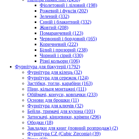
Фіолетовий і ліловий
(198)
Рожевий і фуксія
(202)
Зелений
(332)
Синій і блакитний
(332)
Жовтий
(208)
Помаранчевий
(123)
Червоний і бордовий
(165)
Коричневий
(222)
Білий і прозорий
(238)
Чорний і сірий
(330)
Різні кольори
(106)
Фурнітура для біжутерії
(1792)
Фурнітура для кілець
(32)
Фурнітура для сережок
(124)
Застібки, тогли, карабіни
(163)
Піни, кільця монтажні
(111)
Обіймачі, конуси, ковпачки
(233)
Основи для брошки
(11)
Фурнітура для ключів
(32)
Бейли, тримачі для кулона
(101)
Затискачі, кінцевики, крімпи
(296)
Ободки
(18)
Закладки для книг (повний розпродаж)
(2)
Фурнітура CZ (Cubic Zirconia)
(39)