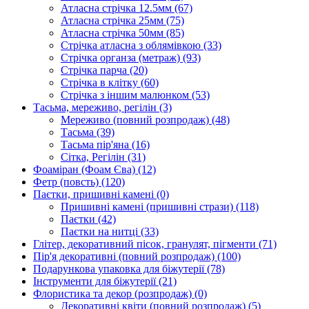
Атласна стрічка 12.5мм
(67)
Атласна стрічка 25мм
(75)
Атласна стрічка 50мм
(85)
Стрічка атласна з облямівкою
(33)
Стрічка органза (метраж)
(93)
Стрічка парча
(20)
Стрічка в клітку
(60)
Стрічка з іншим малюнком
(53)
Тасьма, мереживо, регілін
(3)
Мереживо (повний розпродаж)
(48)
Тасьма
(39)
Тасьма пір'яна
(16)
Сітка, Регілін
(31)
Фоаміран (Фоам Єва)
(12)
Фетр (повсть)
(120)
Паєтки, пришивні камені
(0)
Пришивні камені (пришивні стрази)
(118)
Паєтки
(42)
Паєтки на нитці
(33)
Глітер, декоративний пісок, гранулят, пігменти
(71)
Пір'я декоративні (повний розпродаж)
(100)
Подарункова упаковка для біжутерії
(78)
Інструменти для біжутерії
(21)
Флористика та декор (розпродаж)
(0)
Декоративні квіти (повний розпродаж)
(5)