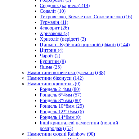
Сердолік (карнеол)
(19)
Содаліт
(10)
Тигрове око, Бичаче око, Соколине око
(16)
Турмалін
(11)
Флюорит
(26)
Хризокола
(3)
Хризоліт (перідот)
(3)
Циркон і Кубічний цирконій (фіаніт)
(144)
Цитрин
(4)
Чароїт
(2)
Бурштин
(8)
Яшма
(25)
Намистини котяче око (улексит)
(98)
Намистини біконуси
(142)
Намистини кришталь
(0)
Рондель 2-4мм
(80)
Рондель 6*4мм
(57)
Рондель 8*6мм
(80)
Рондель 10*8мм
(25)
Рондель 12*10мм
(6)
Рондель 14*8мм
(0)
Інші кришталеві намистини (повний
розпродаж)
(53)
Намистини скляні Rainbow
(90)