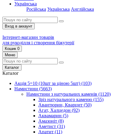
Українська
Російська
Українська
Англійська
Вход в аккаунт
Інтернет-магазин товарів
для рукоділля і створення біжутерії
Кошик
0
Меню
Каталог
Каталог
Акція 5=10 (10шт за ціною 5шт)
(103)
Намистини
(5663)
Намистини з натуральних каменів
(1120)
Зріз натурального каменю
(155)
Авантюрин, Кварцит
(50)
Агат, Халцедон
(92)
Аквамарин
(5)
Амазоніт
(8)
Аметист
(31)
Апатит
(11)