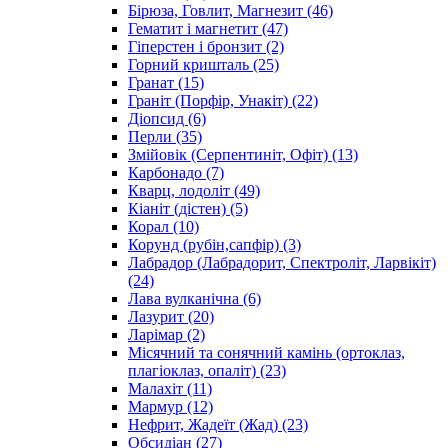
Бірюза, Говлит, Магнезит
(46)
Гематит і магнетит
(47)
Гіперстен і бронзит
(2)
Горний кришталь
(25)
Гранат
(15)
Граніт (Порфір, Унакіт)
(22)
Діопсид
(6)
Перли
(35)
Змійовік (Серпентиніт, Офіт)
(13)
Карбонадо
(7)
Кварц, лодоліт
(49)
Кіаніт (дістен)
(5)
Корал
(10)
Корунд (рубін,сапфір)
(3)
Лабрадор (Лабрадорит, Спектроліт, Ларвікіт)
(24)
Лава вулканічна
(6)
Лазурит
(20)
Ларімар
(2)
Місячний та сонячний камінь (ортоклаз,
плагіоклаз, опаліт)
(23)
Малахіт
(11)
Мармур
(12)
Нефрит, Жадеїт (Жад)
(23)
Обсидіан
(27)