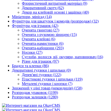
Флористичний витратний матеріал
(9)
Декоративний скотч
(62)
Декор на клейовій основі і защіпки
(40)
Мініатюри, мінісад
(14)
Фурнітура для шкатулок і комодів (розпродаж)
(32)
Фурнітура для іграшок
(42)
Оченята гвинтові
(27)
Оченята з рухомою зіницею
(15)
Оченята клейові
(6)
Оченята-намистинки
(6)
Оченята-кабошони
(293)
Носики
(27)
Суглоби, волосся, вії, окуляри, наповнювач
(16)
Різне для іграшок
(97)
Брадси та клепки
(86)
Декоративні ґудзики і шпильки
(0)
Дерев'яні ґудзики
(122)
Пластикові ґудзики і шпильки
(119)
Металеві ґудзики і кнопки
(7)
Знижений у ціні товар (некондиція)
(158)
Розпродаж упаковок
(1199)
Розпродаж залишків
(1280)