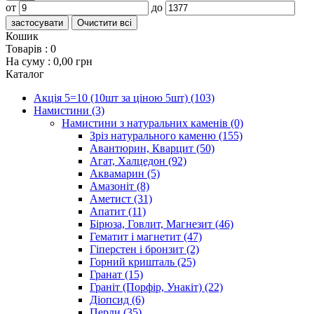
от
до
застосувати
Очистити всі
Кошик
Товарів :
0
На суму :
0,00 грн
Каталог
Акція 5=10 (10шт за ціною 5шт)
(103)
Намистини
(3)
Намистини з натуральних каменів
(0)
Зріз натурального каменю
(155)
Авантюрин, Кварцит
(50)
Агат, Халцедон
(92)
Аквамарин
(5)
Амазоніт
(8)
Аметист
(31)
Апатит
(11)
Бірюза, Говлит, Магнезит
(46)
Гематит і магнетит
(47)
Гіперстен і бронзит
(2)
Горний кришталь
(25)
Гранат
(15)
Граніт (Порфір, Унакіт)
(22)
Діопсид
(6)
Перли
(35)