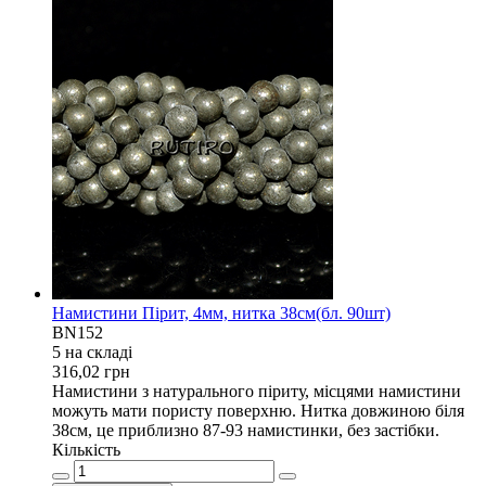
Намистини Пірит, 4мм, нитка 38см(бл. 90шт)
BN152
5 на складi
316,02
грн
Намистини з натурального піриту, місцями намистини
можуть мати пористу поверхню. Нитка довжиною біля
38см, це приблизно 87-93 намистинки, без застібки.
Кількість