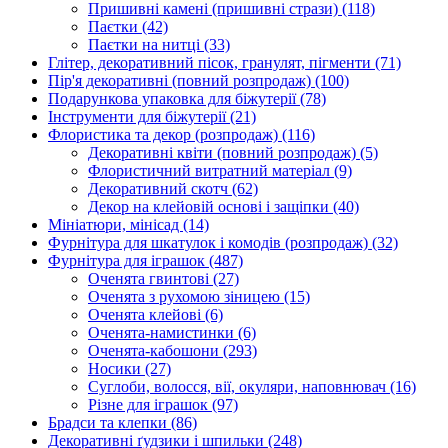
Пришивні камені (пришивні стрази)
(118)
Паєтки
(42)
Паєтки на нитці
(33)
Глітер, декоративний пісок, гранулят, пігменти
(71)
Пір'я декоративні (повний розпродаж)
(100)
Подарункова упаковка для біжутерії
(78)
Інструменти для біжутерії
(21)
Флористика та декор (розпродаж)
(116)
Декоративні квіти (повний розпродаж)
(5)
Флористичний витратний матеріал
(9)
Декоративний скотч
(62)
Декор на клейовій основі і защіпки
(40)
Мініатюри, мінісад
(14)
Фурнітура для шкатулок і комодів (розпродаж)
(32)
Фурнітура для іграшок
(487)
Оченята гвинтові
(27)
Оченята з рухомою зіницею
(15)
Оченята клейові
(6)
Оченята-намистинки
(6)
Оченята-кабошони
(293)
Носики
(27)
Суглоби, волосся, вії, окуляри, наповнювач
(16)
Різне для іграшок
(97)
Брадси та клепки
(86)
Декоративні ґудзики і шпильки
(248)