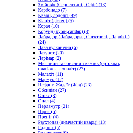
Змійовік (Серпентиніт, Офіт)
(13)
Карбонадо
(7)
Кварц, лодоліт
(49)
Кіаніт (дістен)
(5)
Корал
(10)
Корунд (рубін,сапфір)
(3)
Лабрадор (Лабрадорит, Спектроліт, Ларвікіт)
(24)
Лава вулканічна
(6)
Лазурит
(20)
Ларімар
(2)
Місячний та сонячний камінь (ортоклаз,
плагіоклаз, опаліт)
(23)
Малахіт
(11)
Мармур
(12)
Нефрит, Жадеїт (Жад)
(23)
Обсидіан
(27)
Онікс
(3)
Опал
(4)
Перламутр
(21)
Пірит
(5)
Преніт
(4)
Раухтопаз (димчастий кварц)
(13)
Родоніт
(5)
Родохрозит
(9)