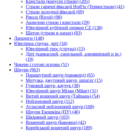
Кристали (конусні стрази)
(205)
Стрази гарячої фіксації HotFix (Термострази)
(41)
Стрази холодної фіксації
(69)
Ріволі (Rivoli)
(98)
Акрилові стрази і кристали
(29)
Ювелірний кубічний циркон CZ
(138)
Шатон (стрази в цапах)
(83)
Ланцюги
(148)
Ювелірна струна, дріт
(34)
Ювелірний трос (струна)
(15)
Дріт (каркасний, синельний, алюмінієвий и ін.)
(19)
Чокери і готові основи
(51)
Шнури
(963)
Парашутний шнур (паракорд)
(65)
Мотузка, джутовий шнур, шпагат
(15)
Гумовий шнур, каучук
(38)
Ювелірний шнур Мілан (Milan)
(31)
Витий вощений шнур (Тайвань)
(54)
Нейлоновий шнур
(112)
Атласний нейлоновий шнур
(108)
Шнури Екошкіра (ПУ)
(46)
Шкіряний шнур
(103)
Вощений шнур (Бавовна)
(42)
Корейський вощений шнур
(189)