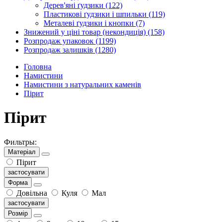
Дерев'яні ґудзики
(122)
Пластикові ґудзики і шпильки
(119)
Металеві ґудзики і кнопки
(7)
Знижений у ціні товар (некондиція)
(158)
Розпродаж упаковок
(1199)
Розпродаж залишків
(1280)
Головна
Намистини
Намистини з натуральних каменів
Пірит
Пірит
Фильтры:
Матеріал
Пірит
застосувати
Форма
Довільна
Куля
Мал
застосувати
Розмір