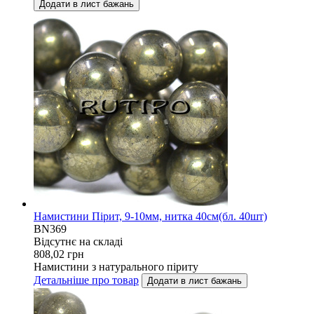
Додати в лист бажань
Намистини Пірит, 9-10мм, нитка 40см(бл. 40шт)
BN369
Відсутнє на складі
808,02
грн
Намистини з натурального піриту
Детальніше про товар
Додати в лист бажань