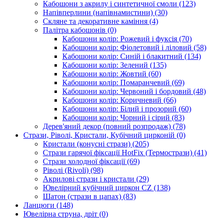
Кабошони з акрилу і синтетичної смоли
(123)
Напівперлини (напівнамистини)
(30)
Скляне та декоративне каміння
(4)
Палітра кабошонів
(0)
Кабошони колір: Рожевий і фуксія
(70)
Кабошони колір: Фіолетовий і ліловий
(58)
Кабошони колір: Синій і блакитний
(134)
Кабошони колір: Зелений
(135)
Кабошони колір: Жовтий
(60)
Кабошони колір: Помаранчевий
(69)
Кабошони колір: Червоний і бордовий
(48)
Кабошони колір: Коричневий
(66)
Кабошони колір: Білий і прозорий
(60)
Кабошони колір: Чорний і сірий
(83)
Дерев'яний декор (повний розпродаж)
(78)
Стрази, Ріволі, Кристали, Кубічний цирконій
(0)
Кристали (конусні стрази)
(205)
Стрази гарячої фіксації HotFix (Термострази)
(41)
Стрази холодної фіксації
(69)
Ріволі (Rivoli)
(98)
Акрилові стрази і кристали
(29)
Ювелірний кубічний циркон CZ
(138)
Шатон (стрази в цапах)
(83)
Ланцюги
(148)
Ювелірна струна, дріт
(0)