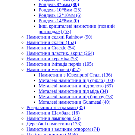
Рондель 8*6мм
(80)
Рондель 10*8мм
(25)
Рондель 12*10мм
(6)
Рондель 14*8мм
(0)
Інші кришталеві намистини (повний
розпродаж)
(53)
Намистини скляні Rainbow
(90)
Намистини скляні
(152)
Намистини Cracкle
(54)
Намистини пластик, акрил
(264)
Намистини кераміка
(53)
Намистини імітація перлів
(195)
Намистини металеві
(457)
Намистини з Ювелірної Сталі
(136)
Металеві намистини під срібло
(100)
Металеві намистини під золото
(69)
Металеві намистини під мідь
(34)
Металеві намистини під бронзу
(78)
Металеві намистини Gunmetal
(40)
Роздільники зі стразами
(35)
Намистини Шамбала
(16)
Намистини лампворк
(23)
Дерев'яні намистини
(133)
Намистини з великим отвором
(74)
Палітра намистин
(2456)