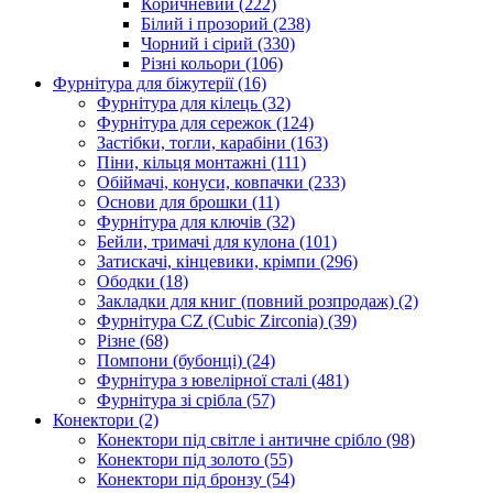
Коричневий
(222)
Білий і прозорий
(238)
Чорний і сірий
(330)
Різні кольори
(106)
Фурнітура для біжутерії
(16)
Фурнітура для кілець
(32)
Фурнітура для сережок
(124)
Застібки, тогли, карабіни
(163)
Піни, кільця монтажні
(111)
Обіймачі, конуси, ковпачки
(233)
Основи для брошки
(11)
Фурнітура для ключів
(32)
Бейли, тримачі для кулона
(101)
Затискачі, кінцевики, крімпи
(296)
Ободки
(18)
Закладки для книг (повний розпродаж)
(2)
Фурнітура CZ (Cubic Zirconia)
(39)
Різне
(68)
Помпони (бубонці)
(24)
Фурнітура з ювелірної сталі
(481)
Фурнітура зі срібла
(57)
Конектори
(2)
Конектори під світле і античне срібло
(98)
Конектори під золото
(55)
Конектори під бронзу
(54)