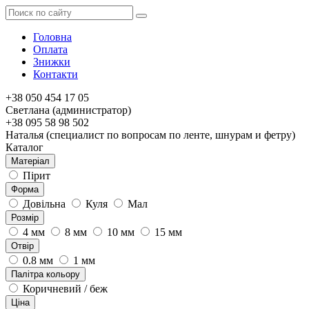
Головна
Оплата
Знижки
Контакти
+38 050 454 17 05
Светлана (администратор)
+38 095 58 98 502
Наталья (специалист по вопросам по ленте, шнурам и фетру)
Каталог
Матеріал
Пірит
Форма
Довільна
Куля
Мал
Розмір
4 мм
8 мм
10 мм
15 мм
Отвір
0.8 мм
1 мм
Палітра кольору
Коричневий / беж
Ціна