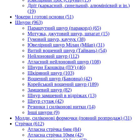
Дріт (каркасний, синельний, алюмінієвий и ін.)
(19)
Чокери і готові основи
(51)
Шнури
(963)
Парашутний шнур (паракорд)
(65)
Мотузка, джутовий шнур, шпагат
(15)
Гумовий шнур, каучук
(38)
Ювелірний шнур Мілан (Milan)
(31)
Витий вощений шнур (Тайвань)
(54)
Нейлоновий шнур
(112)
Атласний нейлоновий шнур
(108)
Шнури Екошкіра (ПУ)
(46)
Шкіряний шнур
(103)
Вощений шнур (Бавовна)
(42)
Корейський вощений шнур
(189)
Замшевий шнур
(82)
Шнур замшевий в відрізках
(13)
Шнур сутаж
(42)
Резинки і силіконові нитки
(14)
Інші шнури
(9)
Молди, силіконові формочки (повний розпродаж)
(31)
Стрічки
(612)
Атласна стрічка 6мм
(84)
Атласна стрічка 10мм
(42)