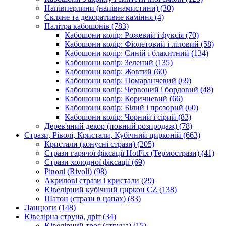
Напівперлини (напівнамистини)
(30)
Скляне та декоративне каміння
(4)
Палітра кабошонів
(783)
Кабошони колір: Рожевий і фуксія
(70)
Кабошони колір: Фіолетовий і ліловий
(58)
Кабошони колір: Синій і блакитний
(134)
Кабошони колір: Зелений
(135)
Кабошони колір: Жовтий
(60)
Кабошони колір: Помаранчевий
(69)
Кабошони колір: Червоний і бордовий
(48)
Кабошони колір: Коричневий
(66)
Кабошони колір: Білий і прозорий
(60)
Кабошони колір: Чорний і сірий
(83)
Дерев'яний декор (повний розпродаж)
(78)
Стрази, Ріволі, Кристали, Кубічний цирконій
(663)
Кристали (конусні стрази)
(205)
Стрази гарячої фіксації HotFix (Термострази)
(41)
Стрази холодної фіксації
(69)
Ріволі (Rivoli)
(98)
Акрилові стрази і кристали
(29)
Ювелірний кубічний циркон CZ
(138)
Шатон (стрази в цапах)
(83)
Ланцюги
(148)
Ювелірна струна, дріт
(34)
Ювелірний трос (струна)
(15)