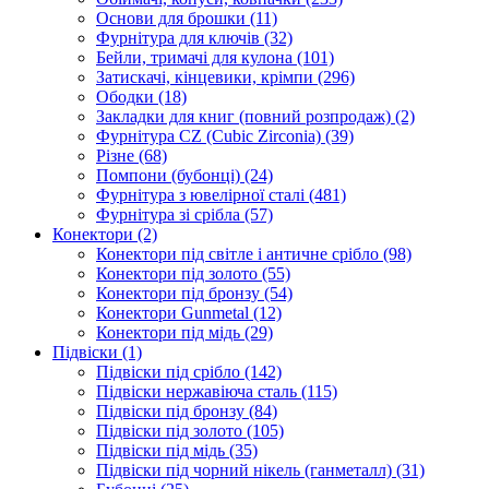
Основи для брошки
(11)
Фурнітура для ключів
(32)
Бейли, тримачі для кулона
(101)
Затискачі, кінцевики, крімпи
(296)
Ободки
(18)
Закладки для книг (повний розпродаж)
(2)
Фурнітура CZ (Cubic Zirconia)
(39)
Різне
(68)
Помпони (бубонці)
(24)
Фурнітура з ювелірної сталі
(481)
Фурнітура зі срібла
(57)
Конектори
(2)
Конектори під світле і античне срібло
(98)
Конектори під золото
(55)
Конектори під бронзу
(54)
Конектори Gunmetal
(12)
Конектори під мідь
(29)
Підвіски
(1)
Підвіски під срібло
(142)
Підвіски нержавіюча сталь
(115)
Підвіски під бронзу
(84)
Підвіски під золото
(105)
Підвіски під мідь
(35)
Підвіски під чорний нікель (ганметалл)
(31)