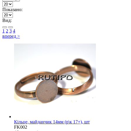
Показано:
Вид:
1
2
3
4
вперед
>
Кільце, майданчик 14мм (р\к 17+), шт
FK002