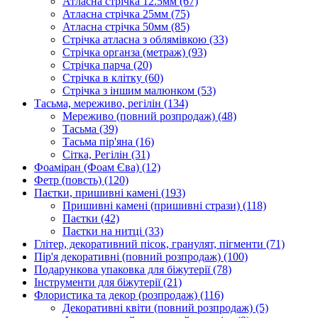
Атласна стрічка 12.5мм
(67)
Атласна стрічка 25мм
(75)
Атласна стрічка 50мм
(85)
Стрічка атласна з облямівкою
(33)
Стрічка органза (метраж)
(93)
Стрічка парча
(20)
Стрічка в клітку
(60)
Стрічка з іншим малюнком
(53)
Тасьма, мереживо, регілін
(134)
Мереживо (повний розпродаж)
(48)
Тасьма
(39)
Тасьма пір'яна
(16)
Сітка, Регілін
(31)
Фоаміран (Фоам Єва)
(12)
Фетр (повсть)
(120)
Паєтки, пришивні камені
(193)
Пришивні камені (пришивні стрази)
(118)
Паєтки
(42)
Паєтки на нитці
(33)
Глітер, декоративний пісок, гранулят, пігменти
(71)
Пір'я декоративні (повний розпродаж)
(100)
Подарункова упаковка для біжутерії
(78)
Інструменти для біжутерії
(21)
Флористика та декор (розпродаж)
(116)
Декоративні квіти (повний розпродаж)
(5)