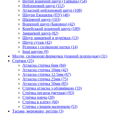
Витий вощений шнур (Тайвань)
(54)
Нейлоновий шнур
(112)
Атласний нейлоновий шнур
(108)
Шнури Екошкіра (ПУ)
(46)
Шкіряний шнур
(103)
Вощений шнур (Бавовна)
(42)
Корейський вощений шнур
(189)
Замшевий шнур
(82)
Шнур замшевий в відрізках
(13)
Шнур сутаж
(42)
Резинки і силіконові нитки
(14)
Інші шнури
(9)
Молди, силіконові формочки (повний розпродаж)
(31)
Стрічки
(25)
Атласна стрічка 6мм
(84)
Атласна стрічка 10мм
(42)
Атласна стрічка 12.5мм
(67)
Атласна стрічка 25мм
(75)
Атласна стрічка 50мм
(85)
Стрічка атласна з облямівкою
(33)
Стрічка органза (метраж)
(93)
Стрічка парча
(20)
Стрічка в клітку
(60)
Стрічка з іншим малюнком
(53)
Тасьма, мереживо, регілін
(3)