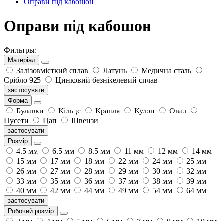
Оправи під кабошон
Оправи під кабошон
Фильтры:
Матеріал
Залізовмісткий сплав
Латунь
Медична сталь
Срібло 925
Цинковий безнікелевий сплав
застосувати
Форма
Булавки
Кільце
Крапля
Кулон
Овал
Пусети
Цап
Швензи
застосувати
Розмір
4.5 мм
6.5 мм
8.5 мм
11 мм
12 мм
14 мм
15 мм
17 мм
18 мм
22 мм
24 мм
25 мм
26 мм
27 мм
28 мм
29 мм
30 мм
32 мм
33 мм
35 мм
36 мм
37 мм
38 мм
39 мм
40 мм
42 мм
44 мм
49 мм
54 мм
64 мм
застосувати
Робочий розмір