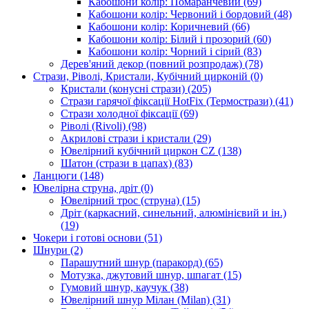
Кабошони колір: Помаранчевий
(69)
Кабошони колір: Червоний і бордовий
(48)
Кабошони колір: Коричневий
(66)
Кабошони колір: Білий і прозорий
(60)
Кабошони колір: Чорний і сірий
(83)
Дерев'яний декор (повний розпродаж)
(78)
Стрази, Ріволі, Кристали, Кубічний цирконій
(0)
Кристали (конусні стрази)
(205)
Стрази гарячої фіксації HotFix (Термострази)
(41)
Стрази холодної фіксації
(69)
Ріволі (Rivoli)
(98)
Акрилові стрази і кристали
(29)
Ювелірний кубічний циркон CZ
(138)
Шатон (стрази в цапах)
(83)
Ланцюги
(148)
Ювелірна струна, дріт
(0)
Ювелірний трос (струна)
(15)
Дріт (каркасний, синельний, алюмінієвий и ін.)
(19)
Чокери і готові основи
(51)
Шнури
(2)
Парашутний шнур (паракорд)
(65)
Мотузка, джутовий шнур, шпагат
(15)
Гумовий шнур, каучук
(38)
Ювелірний шнур Мілан (Milan)
(31)