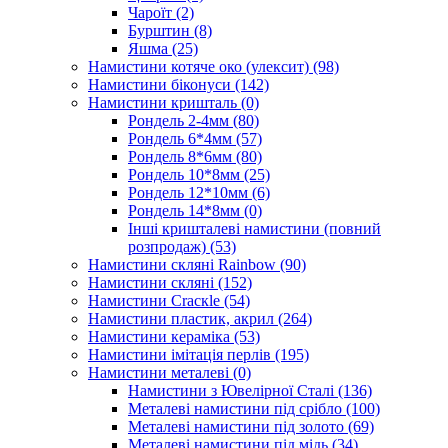
Чароїт
(2)
Бурштин
(8)
Яшма
(25)
Намистини котяче око (улексит)
(98)
Намистини біконуси
(142)
Намистини кришталь
(0)
Рондель 2-4мм
(80)
Рондель 6*4мм
(57)
Рондель 8*6мм
(80)
Рондель 10*8мм
(25)
Рондель 12*10мм
(6)
Рондель 14*8мм
(0)
Інші кришталеві намистини (повний
розпродаж)
(53)
Намистини скляні Rainbow
(90)
Намистини скляні
(152)
Намистини Cracкle
(54)
Намистини пластик, акрил
(264)
Намистини кераміка
(53)
Намистини імітація перлів
(195)
Намистини металеві
(0)
Намистини з Ювелірної Сталі
(136)
Металеві намистини під срібло
(100)
Металеві намистини під золото
(69)
Металеві намистини під мідь
(34)