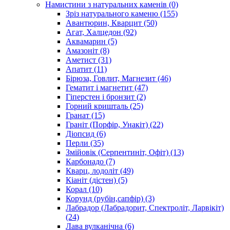
Намистини з натуральних каменів
(0)
Зріз натурального каменю
(155)
Авантюрин, Кварцит
(50)
Агат, Халцедон
(92)
Аквамарин
(5)
Амазоніт
(8)
Аметист
(31)
Апатит
(11)
Бірюза, Говлит, Магнезит
(46)
Гематит і магнетит
(47)
Гіперстен і бронзит
(2)
Горний кришталь
(25)
Гранат
(15)
Граніт (Порфір, Унакіт)
(22)
Діопсид
(6)
Перли
(35)
Змійовік (Серпентиніт, Офіт)
(13)
Карбонадо
(7)
Кварц, лодоліт
(49)
Кіаніт (дістен)
(5)
Корал
(10)
Корунд (рубін,сапфір)
(3)
Лабрадор (Лабрадорит, Спектроліт, Ларвікіт)
(24)
Лава вулканічна
(6)