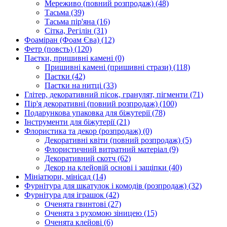
Мереживо (повний розпродаж)
(48)
Тасьма
(39)
Тасьма пір'яна
(16)
Сітка, Регілін
(31)
Фоаміран (Фоам Єва)
(12)
Фетр (повсть)
(120)
Паєтки, пришивні камені
(0)
Пришивні камені (пришивні стрази)
(118)
Паєтки
(42)
Паєтки на нитці
(33)
Глітер, декоративний пісок, гранулят, пігменти
(71)
Пір'я декоративні (повний розпродаж)
(100)
Подарункова упаковка для біжутерії
(78)
Інструменти для біжутерії
(21)
Флористика та декор (розпродаж)
(0)
Декоративні квіти (повний розпродаж)
(5)
Флористичний витратний матеріал
(9)
Декоративний скотч
(62)
Декор на клейовій основі і защіпки
(40)
Мініатюри, мінісад
(14)
Фурнітура для шкатулок і комодів (розпродаж)
(32)
Фурнітура для іграшок
(42)
Оченята гвинтові
(27)
Оченята з рухомою зіницею
(15)
Оченята клейові
(6)