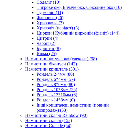
Содаліт
(10)
Тигрове око, Бичаче око, Соколине око
(16)
Турмалін
(11)
Флюорит
(26)
Хризокола
(3)
Хризоліт (перідот)
(3)
Циркон і Кубічний цирконій (фіаніт)
(144)
Цитрин
(4)
Чароїт
(2)
Бурштин
(8)
Яшма
(25)
Намистини котяче око (улексит)
(98)
Намистини біконуси
(142)
Намистини кришталь
(301)
Рондель 2-4мм
(80)
Рондель 6*4мм
(57)
Рондель 8*6мм
(80)
Рондель 10*8мм
(25)
Рондель 12*10мм
(6)
Рондель 14*8мм
(0)
Інші кришталеві намистини (повний
розпродаж)
(53)
Намистини скляні Rainbow
(90)
Намистини скляні
(152)
Намистини Cracкle
(54)