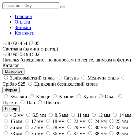
Головна
Оплата
Знижки
Контакти
+38 050 454 17 05
Светлана (администратор)
+38 095 58 98 502
Наталья (специалист по вопросам по ленте, шнурам и фетру)
Каталог
Матеріал
Залізовмісткий сплав
Латунь
Медична сталь
Срібло 925
Цинковий безнікелевий сплав
Форма
Булавки
Кільце
Крапля
Кулон
Овал
Пусети
Цап
Швензи
Розмір
4.5 мм
6.5 мм
8.5 мм
11 мм
12 мм
14 мм
15 мм
17 мм
18 мм
22 мм
24 мм
25 мм
26 мм
27 мм
28 мм
29 мм
30 мм
32 мм
33 мм
35 мм
36 мм
37 мм
38 мм
39 мм