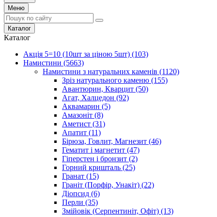
Меню
Каталог
Каталог
Акція 5=10 (10шт за ціною 5шт)
(103)
Намистини
(5663)
Намистини з натуральних каменів
(1120)
Зріз натурального каменю
(155)
Авантюрин, Кварцит
(50)
Агат, Халцедон
(92)
Аквамарин
(5)
Амазоніт
(8)
Аметист
(31)
Апатит
(11)
Бірюза, Говлит, Магнезит
(46)
Гематит і магнетит
(47)
Гіперстен і бронзит
(2)
Горний кришталь
(25)
Гранат
(15)
Граніт (Порфір, Унакіт)
(22)
Діопсид
(6)
Перли
(35)
Змійовік (Серпентиніт, Офіт)
(13)