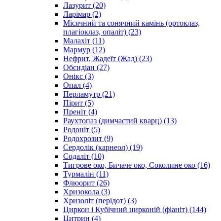
Лазурит
(20)
Ларімар
(2)
Місячний та сонячний камінь (ортоклаз,
плагіоклаз, опаліт)
(23)
Малахіт
(11)
Мармур
(12)
Нефрит, Жадеїт (Жад)
(23)
Обсидіан
(27)
Онікс
(3)
Опал
(4)
Перламутр
(21)
Пірит
(5)
Преніт
(4)
Раухтопаз (димчастий кварц)
(13)
Родоніт
(5)
Родохрозит
(9)
Сердолік (карнеол)
(19)
Содаліт
(10)
Тигрове око, Бичаче око, Соколине око
(16)
Турмалін
(11)
Флюорит
(26)
Хризокола
(3)
Хризоліт (перідот)
(3)
Циркон і Кубічний цирконій (фіаніт)
(144)
Цитрин
(4)