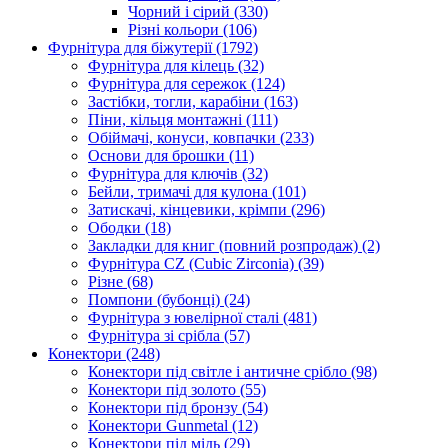
Чорний і сірий
(330)
Різні кольори
(106)
Фурнітура для біжутерії
(1792)
Фурнітура для кілець
(32)
Фурнітура для сережок
(124)
Застібки, тогли, карабіни
(163)
Піни, кільця монтажні
(111)
Обіймачі, конуси, ковпачки
(233)
Основи для брошки
(11)
Фурнітура для ключів
(32)
Бейли, тримачі для кулона
(101)
Затискачі, кінцевики, крімпи
(296)
Ободки
(18)
Закладки для книг (повний розпродаж)
(2)
Фурнітура CZ (Cubic Zirconia)
(39)
Різне
(68)
Помпони (бубонці)
(24)
Фурнітура з ювелірної сталі
(481)
Фурнітура зі срібла
(57)
Конектори
(248)
Конектори під світле і античне срібло
(98)
Конектори під золото
(55)
Конектори під бронзу
(54)
Конектори Gunmetal
(12)
Конектори під мідь
(29)