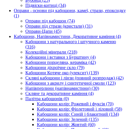
Бубонці
(25)
Підвіски-китиці
(34)
Оправи - основи під кабошони, камеї, стрази, епоксидку
(1)
Оправи під кабошон
(74)
Оправи під стрази (кристали)
(31)
Оправи-Цапи
(45)
Кабошони, Напівнамистини, Декоративне каміння
(4)
Кабошони з натурального і штучного каменю
(316)
Колекційні мінерали
(218)
Кабошони і вставки з Бурштину
(4)
Кабошони порцеляна, кераміка
(42)
Кабошони діхроїчне скло
(79)
Кабошони Котяче око (улексит)
(139)
Скляні кабошони і лінзи (повний розпродаж)
(42)
Кабошони з акрилу і синтетичної смоли
(123)
Напівперлини (напівнамистини)
(30)
Скляне та декоративне каміння
(4)
Палітра кабошонів
(0)
Кабошони колір: Рожевий і фуксія
(70)
Кабошони колір: Фіолетовий і ліловий
(58)
Кабошони колір: Синій і блакитний
(134)
Кабошони колір: Зелений
(135)
Кабошони колір: Жовтий
(60)