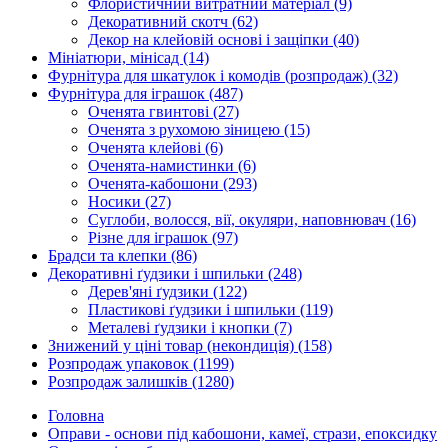
Флористичний витратний матеріал
(9)
Декоративний скотч
(62)
Декор на клейовій основі і защіпки
(40)
Мініатюри, мінісад
(14)
Фурнітура для шкатулок і комодів (розпродаж)
(32)
Фурнітура для іграшок
(487)
Оченята гвинтові
(27)
Оченята з рухомою зіницею
(15)
Оченята клейові
(6)
Оченята-намистинки
(6)
Оченята-кабошони
(293)
Носики
(27)
Суглоби, волосся, вії, окуляри, наповнювач
(16)
Різне для іграшок
(97)
Брадси та клепки
(86)
Декоративні ґудзики і шпильки
(248)
Дерев'яні ґудзики
(122)
Пластикові ґудзики і шпильки
(119)
Металеві ґудзики і кнопки
(7)
Знижений у ціні товар (некондиція)
(158)
Розпродаж упаковок
(1199)
Розпродаж залишків
(1280)
Головна
Оправи - основи під кабошони, камеї, стрази, епоксидку