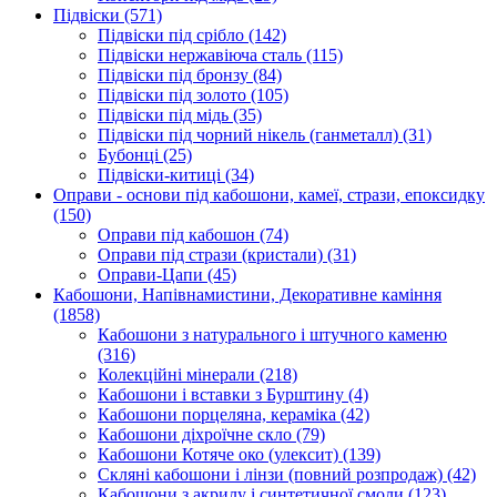
Підвіски
(571)
Підвіски під срібло
(142)
Підвіски нержавіюча сталь
(115)
Підвіски під бронзу
(84)
Підвіски під золото
(105)
Підвіски під мідь
(35)
Підвіски під чорний нікель (ганметалл)
(31)
Бубонці
(25)
Підвіски-китиці
(34)
Оправи - основи під кабошони, камеї, стрази, епоксидку
(150)
Оправи під кабошон
(74)
Оправи під стрази (кристали)
(31)
Оправи-Цапи
(45)
Кабошони, Напівнамистини, Декоративне каміння
(1858)
Кабошони з натурального і штучного каменю
(316)
Колекційні мінерали
(218)
Кабошони і вставки з Бурштину
(4)
Кабошони порцеляна, кераміка
(42)
Кабошони діхроїчне скло
(79)
Кабошони Котяче око (улексит)
(139)
Скляні кабошони і лінзи (повний розпродаж)
(42)
Кабошони з акрилу і синтетичної смоли
(123)