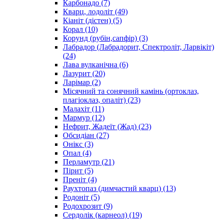
Карбонадо
(7)
Кварц, лодоліт
(49)
Кіаніт (дістен)
(5)
Корал
(10)
Корунд (рубін,сапфір)
(3)
Лабрадор (Лабрадорит, Спектроліт, Ларвікіт)
(24)
Лава вулканічна
(6)
Лазурит
(20)
Ларімар
(2)
Місячний та сонячний камінь (ортоклаз,
плагіоклаз, опаліт)
(23)
Малахіт
(11)
Мармур
(12)
Нефрит, Жадеїт (Жад)
(23)
Обсидіан
(27)
Онікс
(3)
Опал
(4)
Перламутр
(21)
Пірит
(5)
Преніт
(4)
Раухтопаз (димчастий кварц)
(13)
Родоніт
(5)
Родохрозит
(9)
Сердолік (карнеол)
(19)