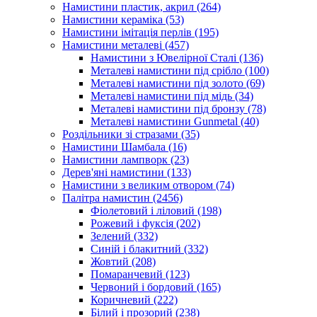
Намистини пластик, акрил
(264)
Намистини кераміка
(53)
Намистини імітація перлів
(195)
Намистини металеві
(457)
Намистини з Ювелірної Сталі
(136)
Металеві намистини під срібло
(100)
Металеві намистини під золото
(69)
Металеві намистини під мідь
(34)
Металеві намистини під бронзу
(78)
Металеві намистини Gunmetal
(40)
Роздільники зі стразами
(35)
Намистини Шамбала
(16)
Намистини лампворк
(23)
Дерев'яні намистини
(133)
Намистини з великим отвором
(74)
Палітра намистин
(2456)
Фіолетовий і ліловий
(198)
Рожевий і фуксія
(202)
Зелений
(332)
Синій і блакитний
(332)
Жовтий
(208)
Помаранчевий
(123)
Червоний і бордовий
(165)
Коричневий
(222)
Білий і прозорий
(238)