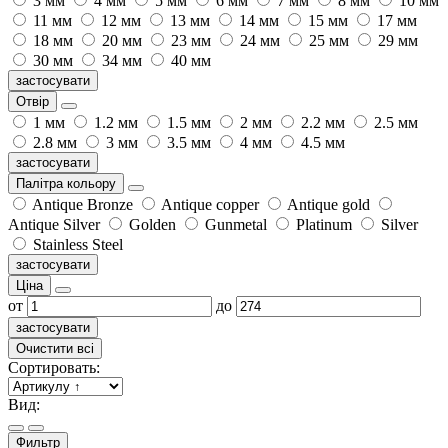
3 мм
4 мм
5 мм
6 мм
7 мм
8 мм
10 мм
11 мм
12 мм
13 мм
14 мм
15 мм
17 мм
18 мм
20 мм
23 мм
24 мм
25 мм
29 мм
30 мм
34 мм
40 мм
застосувати
Отвір
1 мм
1.2 мм
1.5 мм
2 мм
2.2 мм
2.5 мм
2.8 мм
3 мм
3.5 мм
4 мм
4.5 мм
застосувати
Палітра кольору
Antique Bronze
Antique copper
Antique gold
Antique Silver
Golden
Gunmetal
Platinum
Silver
Stainless Steel
застосувати
Ціна
от
до
застосувати
Очистити всі
Сортировать:
Вид:
Фильтр