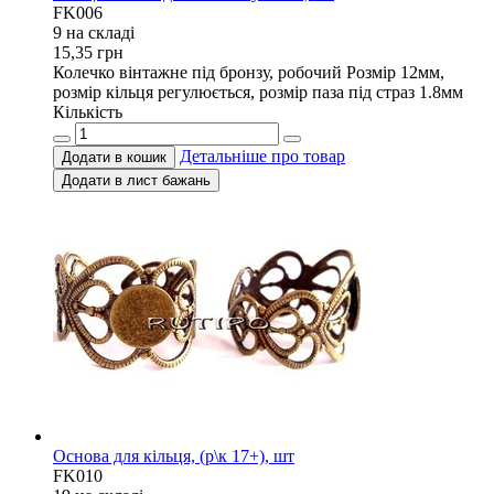
FK006
9 на складi
15,35
грн
Колечко вінтажне під бронзу, робочий Розмір 12мм,
розмір кільця регулюється, розмір паза під страз 1.8мм
Кількість
Детальніше про товар
Додати в кошик
Додати в лист бажань
Основа для кільця, (р\к 17+), шт
FK010