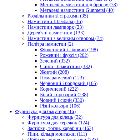
Металеві намистини під бронзу
(78)
Металеві намистини Gunmetal
(40)
Роздільники зі стразами
(35)
Намистини Шамбала
(16)
Намистини лампворк
(23)
Дерев'яні намистини
(133)
Намистини з великим отвором
(74)
Палітра намистин
(2)
Фіолетовий і ліловий
(198)
Рожевий і фуксія
(202)
Зелений
(332)
Синій і блакитний
(332)
Жовтий
(208)
Помаранчевий
(123)
Червоний і бордовий
(165)
Коричневий
(222)
Білий і прозорий
(238)
Чорний і сірий
(330)
Різні кольори
(106)
Фурнітура для біжутерії
(16)
Фурнітура для кілець
(32)
Фурнітура для сережок
(124)
Застібки, тогли, карабіни
(163)
Піни, кільця монтажні
(111)
Обіймачі, конуси, ковпачки
(233)