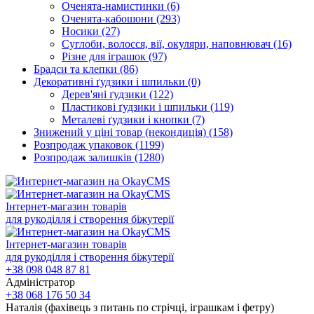
Оченята-намистинки
(6)
Оченята-кабошони
(293)
Носики
(27)
Суглоби, волосся, вії, окуляри, наповнювач
(16)
Різне для іграшок
(97)
Брадси та клепки
(86)
Декоративні ґудзики і шпильки
(0)
Дерев'яні ґудзики
(122)
Пластикові ґудзики і шпильки
(119)
Металеві ґудзики і кнопки
(7)
Знижений у ціні товар (некондиція)
(158)
Розпродаж упаковок
(1199)
Розпродаж залишків
(1280)
Інтернет-магазин товарів
для рукоділля і створення біжутерії
Інтернет-магазин товарів
для рукоділля і створення біжутерії
+38 098 048 87 81
Адміністратор
+38 068 176 50 34
Наталія (фахівець з питань по стрічці, іграшкам і фетру)