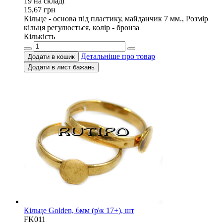
19 на складi
15,67
грн
Кільце - основа під пластику, майданчик 7 мм., Розмір
кільця регулюється, колір - бронза
Кількість
Детальніше про товар
Додати в кошик
Додати в лист бажань
Кільце Golden, 6мм (р\к 17+), шт
FK011