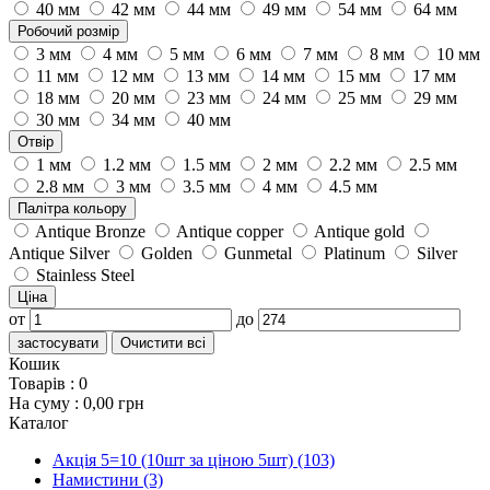
40 мм
42 мм
44 мм
49 мм
54 мм
64 мм
Робочий розмір
3 мм
4 мм
5 мм
6 мм
7 мм
8 мм
10 мм
11 мм
12 мм
13 мм
14 мм
15 мм
17 мм
18 мм
20 мм
23 мм
24 мм
25 мм
29 мм
30 мм
34 мм
40 мм
Отвір
1 мм
1.2 мм
1.5 мм
2 мм
2.2 мм
2.5 мм
2.8 мм
3 мм
3.5 мм
4 мм
4.5 мм
Палітра кольору
Antique Bronze
Antique copper
Antique gold
Antique Silver
Golden
Gunmetal
Platinum
Silver
Stainless Steel
Ціна
от
до
застосувати
Очистити всі
Кошик
Товарів :
0
На суму :
0,00 грн
Каталог
Акція 5=10 (10шт за ціною 5шт)
(103)
Намистини
(3)