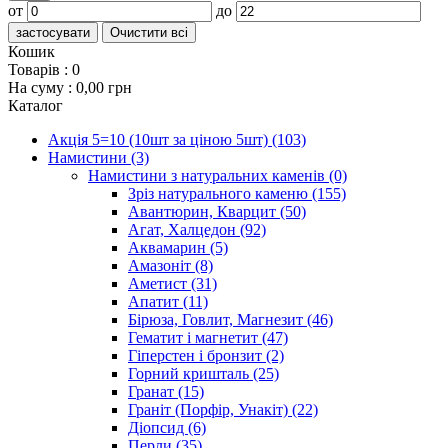
от
до
застосувати
Очистити всі
Кошик
Товарів :
0
На суму :
0,00 грн
Каталог
Акція 5=10 (10шт за ціною 5шт)
(103)
Намистини
(3)
Намистини з натуральних каменів
(0)
Зріз натурального каменю
(155)
Авантюрин, Кварцит
(50)
Агат, Халцедон
(92)
Аквамарин
(5)
Амазоніт
(8)
Аметист
(31)
Апатит
(11)
Бірюза, Говлит, Магнезит
(46)
Гематит і магнетит
(47)
Гіперстен і бронзит
(2)
Горний кришталь
(25)
Гранат
(15)
Граніт (Порфір, Унакіт)
(22)
Діопсид
(6)
Перли
(35)