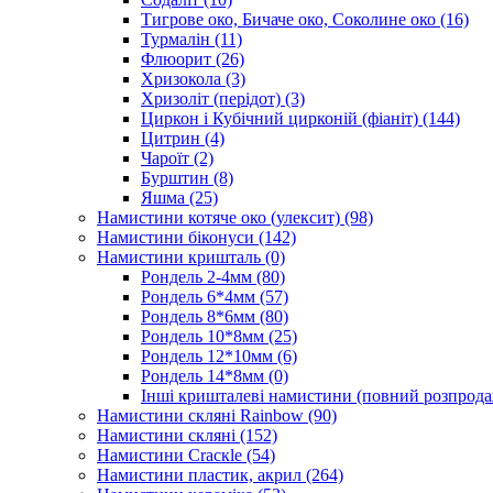
Тигрове око, Бичаче око, Соколине око
(16)
Турмалін
(11)
Флюорит
(26)
Хризокола
(3)
Хризоліт (перідот)
(3)
Циркон і Кубічний цирконій (фіаніт)
(144)
Цитрин
(4)
Чароїт
(2)
Бурштин
(8)
Яшма
(25)
Намистини котяче око (улексит)
(98)
Намистини біконуси
(142)
Намистини кришталь
(0)
Рондель 2-4мм
(80)
Рондель 6*4мм
(57)
Рондель 8*6мм
(80)
Рондель 10*8мм
(25)
Рондель 12*10мм
(6)
Рондель 14*8мм
(0)
Інші кришталеві намистини (повний розпрод
Намистини скляні Rainbow
(90)
Намистини скляні
(152)
Намистини Cracкle
(54)
Намистини пластик, акрил
(264)