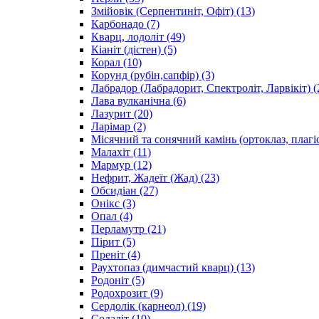
Змійовік (Серпентиніт, Офіт)
(13)
Карбонадо
(7)
Кварц, лодоліт
(49)
Кіаніт (дістен)
(5)
Корал
(10)
Корунд (рубін,сапфір)
(3)
Лабрадор (Лабрадорит, Спектроліт, Ларвікіт)
(
Лава вулканічна
(6)
Лазурит
(20)
Ларімар
(2)
Місячний та сонячний камінь (ортоклаз, плагі
Малахіт
(11)
Мармур
(12)
Нефрит, Жадеїт (Жад)
(23)
Обсидіан
(27)
Онікс
(3)
Опал
(4)
Перламутр
(21)
Пірит
(5)
Преніт
(4)
Раухтопаз (димчастий кварц)
(13)
Родоніт
(5)
Родохрозит
(9)
Сердолік (карнеол)
(19)
Содаліт
(10)