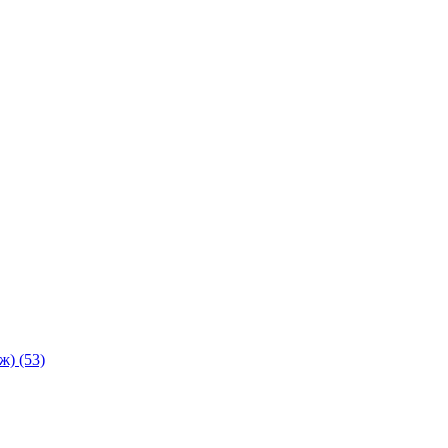
аж)
(53)