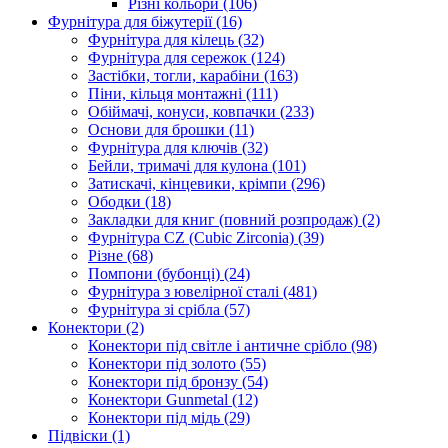
Різні кольори
(106)
Фурнітура для біжутерії
(16)
Фурнітура для кілець
(32)
Фурнітура для сережок
(124)
Застібки, тогли, карабіни
(163)
Піни, кільця монтажні
(111)
Обіймачі, конуси, ковпачки
(233)
Основи для брошки
(11)
Фурнітура для ключів
(32)
Бейли, тримачі для кулона
(101)
Затискачі, кінцевики, крімпи
(296)
Ободки
(18)
Закладки для книг (повний розпродаж)
(2)
Фурнітура CZ (Cubic Zirconia)
(39)
Різне
(68)
Помпони (бубонці)
(24)
Фурнітура з ювелірної сталі
(481)
Фурнітура зі срібла
(57)
Конектори
(2)
Конектори під світле і античне срібло
(98)
Конектори під золото
(55)
Конектори під бронзу
(54)
Конектори Gunmetal
(12)
Конектори під мідь
(29)
Підвіски
(1)