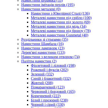
Намистини кераміка
(53)
Намистини імітація перлів
(195)
Намистини металеві
(0)
Намистини з Ювелірної Сталі
(136)
Металеві намистини під срібло
(100)
Металеві намистини під золото
(69)
Металеві намистини під мідь
(34)
Металеві намистини під бронзу
(78)
Металеві намистини Gunmetal
(40)
Роздільники зі стразами
(35)
Намистини Шамбала
(16)
Намистини лампворк
(23)
Дерев'яні намистини
(133)
Намистини з великим отвором
(74)
Палітра намистин
(2)
Фіолетовий і ліловий
(198)
Рожевий і фуксія
(202)
Зелений
(332)
Синій і блакитний
(332)
Жовтий
(208)
Помаранчевий
(123)
Червоний і бордовий
(165)
Коричневий
(222)
Білий і прозорий
(238)
Чорний і сірий
(330)