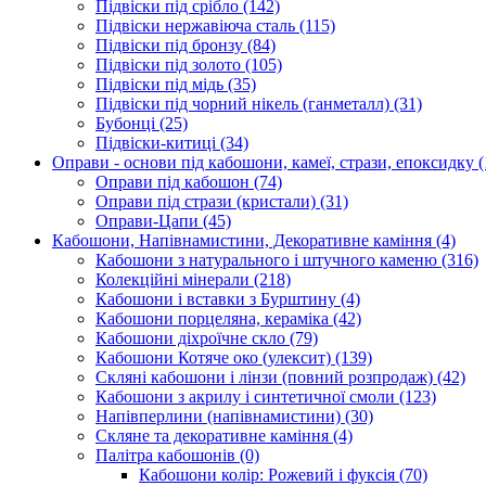
Підвіски під срібло
(142)
Підвіски нержавіюча сталь
(115)
Підвіски під бронзу
(84)
Підвіски під золото
(105)
Підвіски під мідь
(35)
Підвіски під чорний нікель (ганметалл)
(31)
Бубонці
(25)
Підвіски-китиці
(34)
Оправи - основи під кабошони, камеї, стрази, епоксидку
(
Оправи під кабошон
(74)
Оправи під стрази (кристали)
(31)
Оправи-Цапи
(45)
Кабошони, Напівнамистини, Декоративне каміння
(4)
Кабошони з натурального і штучного каменю
(316)
Колекційні мінерали
(218)
Кабошони і вставки з Бурштину
(4)
Кабошони порцеляна, кераміка
(42)
Кабошони діхроїчне скло
(79)
Кабошони Котяче око (улексит)
(139)
Скляні кабошони і лінзи (повний розпродаж)
(42)
Кабошони з акрилу і синтетичної смоли
(123)
Напівперлини (напівнамистини)
(30)
Скляне та декоративне каміння
(4)
Палітра кабошонів
(0)
Кабошони колір: Рожевий і фуксія
(70)