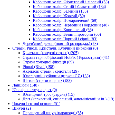
Кабошони колір: Фіолетовий і ліловий
(58)
Кабошони колір: Синій і блакитний
(134)
Кабошони колір: Зелений
(135)
Кабошони колір: Жовтий
(60)
Кабошони колір: Помаранчевий
(69)
Кабошони колір: Червоний і бордовий
(48)
Кабошони колір: Коричневий
(66)
Кабошони колір: Білий і прозорий
(60)
Кабошони колір: Чорний і сірий
(83)
Дерев'яний декор (повний розпродаж)
(78)
Стрази, Ріволі, Кристали, Кубічний цирконій
(0)
Кристали (конусні стрази)
(205)
Стрази гарячої фіксації HotFix (Термострази)
(41)
Стрази холодної фіксації
(69)
Ріволі (Rivoli)
(98)
Акрилові стрази і кристали
(29)
Ювелірний кубічний циркон CZ
(138)
Шатон (стрази в цапах)
(83)
Ланцюги
(148)
Ювелірна струна, дріт
(0)
Ювелірний трос (струна)
(15)
Дріт (каркасний, синельний, алюмінієвий и ін.)
(19)
Чокери і готові основи
(51)
Шнури
(2)
Парашутний шнур (паракорд)
(65)