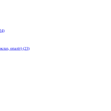
24)
оклаз, опаліт)
(23)