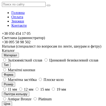
Головна
Оплата
Знижки
Контакти
+38 050 454 17 05
Светлана (администратор)
+38 095 58 98 502
Наталья (специалист по вопросам по ленте, шнурам и фетру)
Каталог
Матеріал
Залізовмісткий сплав
Цинковий безнікелевий сплав
Тип
Магнітні кнопки
Форма
Магнітна застібка
Плоске коло
Розмір
11 мм
12 мм
15 мм
19 мм
Палітра кольору
Antique Bronze
Platinum
Ціна