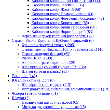
Кабошони колір: Синій і блакитний
(134)
Кабошони колір: Зелений
(135)
Кабошони колір: Жовтий
(60)
Кабошони колір: Помаранчевий
(69)
Кабошони колір: Червоний і бордовий
(48)
Кабошони колір: Коричневий
(66)
Кабошони колір: Білий і прозорий
(60)
Кабошони колір: Чорний і сірий
(83)
Дерев'яний декор (повний розпродаж)
(78)
Стрази, Ріволі, Кристали, Кубічний цирконій
(0)
Кристали (конусні стрази)
(205)
Стрази гарячої фіксації HotFix (Термострази)
(41)
Стрази холодної фіксації
(69)
Ріволі (Rivoli)
(98)
Акрилові стрази і кристали
(29)
Ювелірний кубічний циркон CZ
(138)
Шатон (стрази в цапах)
(83)
Ланцюги
(148)
Ювелірна струна, дріт
(0)
Ювелірний трос (струна)
(15)
Дріт (каркасний, синельний, алюмінієвий и ін.)
(19)
Чокери і готові основи
(51)
Шнури
(2)
Парашутний шнур (паракорд)
(65)
Мотузка, джутовий шнур, шпагат
(15)