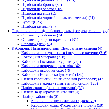
Підвіски нержавіюча сталь
(115)
Підвіски під бронзу
(84)
Підвіски під золото
(105)
Підвіски під мідь
(35)
Підвіски під чорний нікель (ганметалл)
(31)
Бубонці
(25)
Підвіски-китиці
(34)
Оправи - основи під кабошони, камеї, стрази, епоксидку
(
Оправи під кабошон
(74)
Оправи під стрази (кристали)
(31)
Оправи-Цапи
(45)
Кабошони, Напівнамистини, Декоративне каміння
(4)
Кабошони з натурального і штучного каменю
(316)
Колекційні мінерали
(218)
Кабошони і вставки з Бурштину
(4)
Кабошони порцеляна, кераміка
(42)
Кабошони діхроїчне скло
(79)
Кабошони Котяче око (улексит)
(139)
Скляні кабошони і лінзи (повний розпродаж)
(42)
Кабошони з акрилу і синтетичної смоли
(123)
Напівперлини (напівнамистини)
(30)
Скляне та декоративне каміння
(4)
Палітра кабошонів
(0)
Кабошони колір: Рожевий і фуксія
(70)
Кабошони колір: Фіолетовий і ліловий
(58)