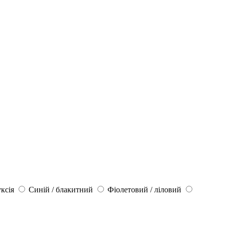
ксія
Синій / блакитний
Фіолетовий / ліловий