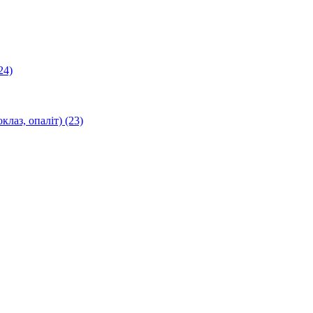
24)
оклаз, опаліт)
(23)