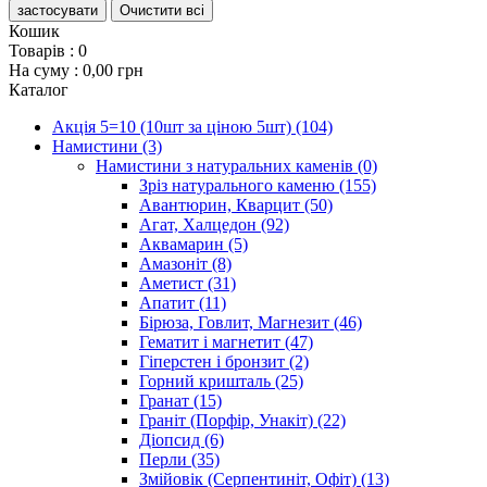
застосувати
Очистити всі
Кошик
Товарів :
0
На суму :
0,00 грн
Каталог
Акція 5=10 (10шт за ціною 5шт)
(104)
Намистини
(3)
Намистини з натуральних каменів
(0)
Зріз натурального каменю
(155)
Авантюрин, Кварцит
(50)
Агат, Халцедон
(92)
Аквамарин
(5)
Амазоніт
(8)
Аметист
(31)
Апатит
(11)
Бірюза, Говлит, Магнезит
(46)
Гематит і магнетит
(47)
Гіперстен і бронзит
(2)
Горний кришталь
(25)
Гранат
(15)
Граніт (Порфір, Унакіт)
(22)
Діопсид
(6)
Перли
(35)
Змійовік (Серпентиніт, Офіт)
(13)