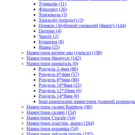
Турмалін
(11)
Флюорит
(26)
Хризокола
(3)
Хризоліт (перідот)
(3)
Циркон і Кубічний цирконій (фіаніт)
(144)
Цитрин
(4)
Чароїт
(2)
Бурштин
(8)
Яшма
(25)
Намистини котяче око (улексит)
(98)
Намистини біконуси
(142)
Намистини кришталь
(0)
Рондель 2-4мм
(80)
Рондель 6*4мм
(57)
Рондель 8*6мм
(80)
Рондель 10*8мм
(25)
Рондель 12*10мм
(6)
Рондель 14*8мм
(0)
Інші кришталеві намистини (повний розпрод
Намистини скляні Rainbow
(90)
Намистини скляні
(154)
Намистини Cracкle
(54)
Намистини пластик, акрил
(264)
Намистини кераміка
(54)
Намистини імітація перлів
(195)