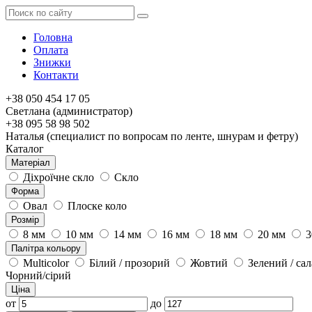
Головна
Оплата
Знижки
Контакти
+38 050 454 17 05
Светлана (администратор)
+38 095 58 98 502
Наталья (специалист по вопросам по ленте, шнурам и фетру)
Каталог
Матеріал
Діхроїчне скло
Скло
Форма
Овал
Плоске коло
Розмір
8 мм
10 мм
14 мм
16 мм
18 мм
20 мм
3
Палітра кольору
Multicolor
Білий / прозорий
Жовтий
Зелений / са
Чорний/сірий
Ціна
от
до