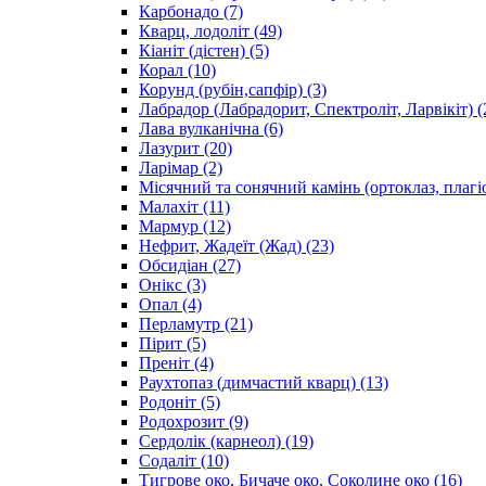
Карбонадо
(7)
Кварц, лодоліт
(49)
Кіаніт (дістен)
(5)
Корал
(10)
Корунд (рубін,сапфір)
(3)
Лабрадор (Лабрадорит, Спектроліт, Ларвікіт)
(
Лава вулканічна
(6)
Лазурит
(20)
Ларімар
(2)
Місячний та сонячний камінь (ортоклаз, плагі
Малахіт
(11)
Мармур
(12)
Нефрит, Жадеїт (Жад)
(23)
Обсидіан
(27)
Онікс
(3)
Опал
(4)
Перламутр
(21)
Пірит
(5)
Преніт
(4)
Раухтопаз (димчастий кварц)
(13)
Родоніт
(5)
Родохрозит
(9)
Сердолік (карнеол)
(19)
Содаліт
(10)
Тигрове око, Бичаче око, Соколине око
(16)