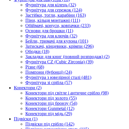
Фурнітура для кілець
(32)
Фурнітура для сережок
(124)
Застібки, тогли, карабіни
(163)
Піни, кільця монтажні
(111)
Обіймачі, конуси, ковпачки
(233)
Основи для брошки
(11)
Фурнітура для ключів
(32)
Бейли, тримачі для кулона
(101)
Затискачі, кінцевики, крімпи
(296)
Ободки
(18)
Закладки для книг (повний розпродаж)
(2)
Фурнітура CZ (Cubic Zirconia)
(39)
Різне
(68)
Помпони (бубонці)
(24)
Фурнітура з ювелірної сталі
(481)
Фурнітура зі срібла
(57)
Конектори
(2)
Конектори під світле і античне срібло
(98)
Конектори під золото
(55)
Конектори під бронзу
(54)
Конектори Gunmetal
(12)
Конектори під мідь
(29)
Підвіски
(1)
Підвіски під срібло
(142)