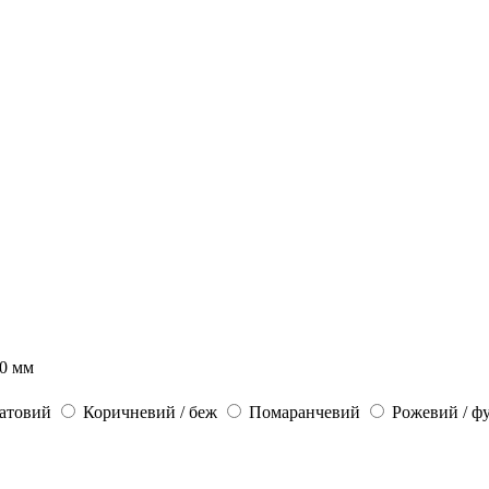
0 мм
латовий
Коричневий / беж
Помаранчевий
Рожевий / фу