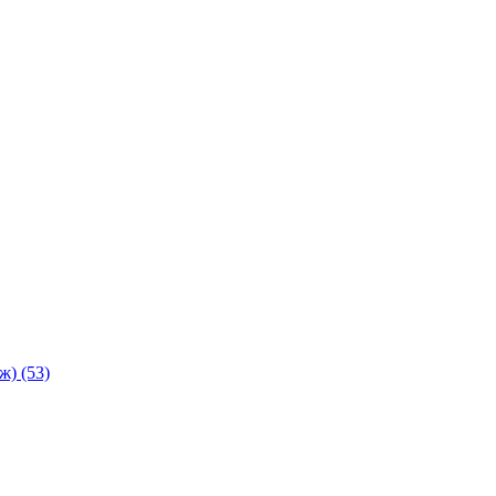
аж)
(53)