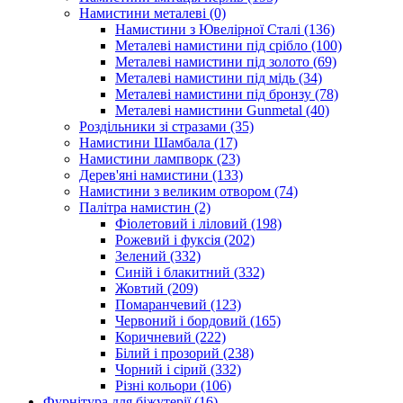
Намистини металеві
(0)
Намистини з Ювелірної Сталі
(136)
Металеві намистини під срібло
(100)
Металеві намистини під золото
(69)
Металеві намистини під мідь
(34)
Металеві намистини під бронзу
(78)
Металеві намистини Gunmetal
(40)
Роздільники зі стразами
(35)
Намистини Шамбала
(17)
Намистини лампворк
(23)
Дерев'яні намистини
(133)
Намистини з великим отвором
(74)
Палітра намистин
(2)
Фіолетовий і ліловий
(198)
Рожевий і фуксія
(202)
Зелений
(332)
Синій і блакитний
(332)
Жовтий
(209)
Помаранчевий
(123)
Червоний і бордовий
(165)
Коричневий
(222)
Білий і прозорий
(238)
Чорний і сірий
(332)
Різні кольори
(106)
Фурнітура для біжутерії
(16)