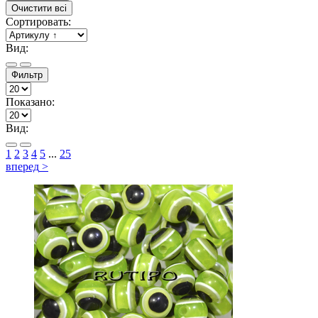
Очистити всі
Сортировать:
Вид:
Фильтр
Показано:
Вид:
1
2
3
4
5
...
25
вперед
>