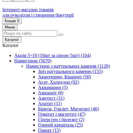
Інтернет-магазин товарів
для рукоділля і створення біжутерії
Кошик
0
Меню
Каталог
Каталог
Акція 5=10 (10шт за ціною 5шт)
(104)
Намистини
(5670)
Намистини з натуральних каменів
(1120)
Зріз натурального каменю
(155)
Авантюрин, Кварцит
(50)
Агат, Халцедон
(92)
Аквамарин
(5)
Амазоніт
(8)
Аметист
(31)
Апатит
(11)
Бірюза, Говлит, Магнезит
(46)
Гематит і магнетит
(47)
Гіперстен і бронзит
(2)
Горний кришталь
(25)
Гранат
(15)