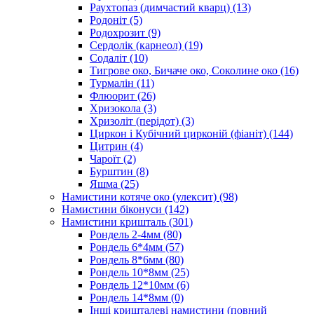
Раухтопаз (димчастий кварц)
(13)
Родоніт
(5)
Родохрозит
(9)
Сердолік (карнеол)
(19)
Содаліт
(10)
Тигрове око, Бичаче око, Соколине око
(16)
Турмалін
(11)
Флюорит
(26)
Хризокола
(3)
Хризоліт (перідот)
(3)
Циркон і Кубічний цирконій (фіаніт)
(144)
Цитрин
(4)
Чароїт
(2)
Бурштин
(8)
Яшма
(25)
Намистини котяче око (улексит)
(98)
Намистини біконуси
(142)
Намистини кришталь
(301)
Рондель 2-4мм
(80)
Рондель 6*4мм
(57)
Рондель 8*6мм
(80)
Рондель 10*8мм
(25)
Рондель 12*10мм
(6)
Рондель 14*8мм
(0)
Інші кришталеві намистини (повний