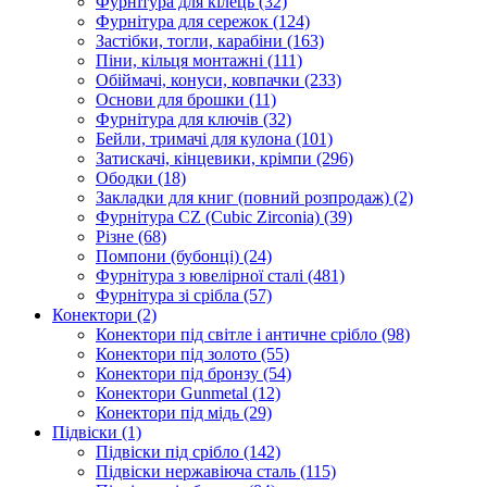
Фурнітура для кілець
(32)
Фурнітура для сережок
(124)
Застібки, тогли, карабіни
(163)
Піни, кільця монтажні
(111)
Обіймачі, конуси, ковпачки
(233)
Основи для брошки
(11)
Фурнітура для ключів
(32)
Бейли, тримачі для кулона
(101)
Затискачі, кінцевики, крімпи
(296)
Ободки
(18)
Закладки для книг (повний розпродаж)
(2)
Фурнітура CZ (Cubic Zirconia)
(39)
Різне
(68)
Помпони (бубонці)
(24)
Фурнітура з ювелірної сталі
(481)
Фурнітура зі срібла
(57)
Конектори
(2)
Конектори під світле і античне срібло
(98)
Конектори під золото
(55)
Конектори під бронзу
(54)
Конектори Gunmetal
(12)
Конектори під мідь
(29)
Підвіски
(1)
Підвіски під срібло
(142)
Підвіски нержавіюча сталь
(115)