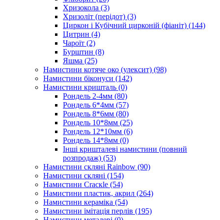
Хризокола
(3)
Хризоліт (перідот)
(3)
Циркон і Кубічний цирконій (фіаніт)
(144)
Цитрин
(4)
Чароїт
(2)
Бурштин
(8)
Яшма
(25)
Намистини котяче око (улексит)
(98)
Намистини біконуси
(142)
Намистини кришталь
(0)
Рондель 2-4мм
(80)
Рондель 6*4мм
(57)
Рондель 8*6мм
(80)
Рондель 10*8мм
(25)
Рондель 12*10мм
(6)
Рондель 14*8мм
(0)
Інші кришталеві намистини (повний
розпродаж)
(53)
Намистини скляні Rainbow
(90)
Намистини скляні
(154)
Намистини Cracкle
(54)
Намистини пластик, акрил
(264)
Намистини кераміка
(54)
Намистини імітація перлів
(195)
Намистини металеві
(0)