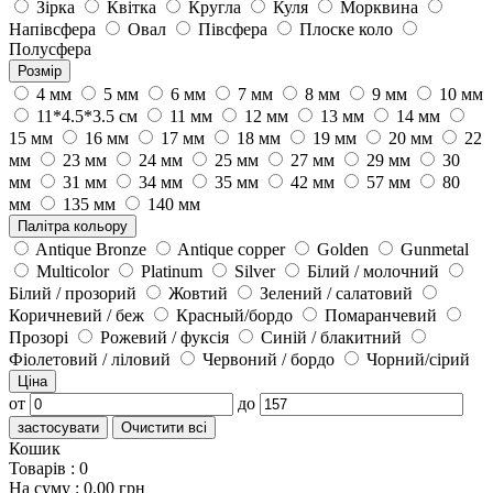
Зірка
Квітка
Кругла
Куля
Морквина
Напівсфера
Овал
Півсфера
Плоске коло
Полусфера
Розмір
4 мм
5 мм
6 мм
7 мм
8 мм
9 мм
10 мм
11*4.5*3.5 см
11 мм
12 мм
13 мм
14 мм
15 мм
16 мм
17 мм
18 мм
19 мм
20 мм
22
мм
23 мм
24 мм
25 мм
27 мм
29 мм
30
мм
31 мм
34 мм
35 мм
42 мм
57 мм
80
мм
135 мм
140 мм
Палітра кольору
Antique Bronze
Antique copper
Golden
Gunmetal
Multicolor
Platinum
Silver
Білий / молочний
Білий / прозорий
Жовтий
Зелений / салатовий
Коричневий / беж
Красный/бордо
Помаранчевий
Прозорі
Рожевий / фуксія
Синій / блакитний
Фіолетовий / ліловий
Червоний / бордо
Чорний/сірий
Ціна
от
до
застосувати
Очистити всі
Кошик
Товарів :
0
На суму :
0,00 грн