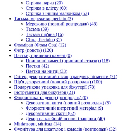
Стрічка парча
(20)
Стрічка в клітку
(60)
Стрічка з іншим малюнком
(53)
Тасьма, мереживо, регілін
(3)
Мереживо (повний розпродаж)
(48)
Тасьма
(39)
Тасьма пір'яна
(16)
Сітка, Регілін
(31)
Фоаміран (Фоам Єва)
(12)
Фетр (повсть)
(120)
Паєтки, пришивні камені
(0)
Пришивні камені (пришивні стрази)
(118)
Паєтки
(42)
Паєтки на нитці
(33)
Глітер, декоративний пісок, гранулят, пігменти
(71)
Пір'я декоративні (повний розпродаж)
(100)
Подарункова упаковка для біжутерії
(78)
Інструменти для біжутерії
(21)
Флористика та декор (розпродаж)
(0)
Декоративні квіти (повний розпродаж)
(5)
Флористичний витратний матеріал
(9)
Декоративний скотч
(62)
Декор на клейовій основі і защіпки
(40)
Мініатюри, мінісад
(14)
Фурнітура для шкатулок і комодів (розпродаж)
(32)