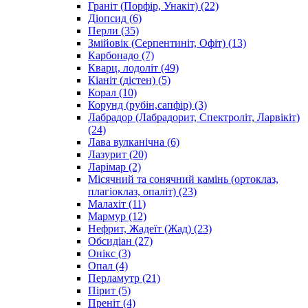
Граніт (Порфір, Унакіт)
(22)
Діопсид
(6)
Перли
(35)
Змійовік (Серпентиніт, Офіт)
(13)
Карбонадо
(7)
Кварц, лодоліт
(49)
Кіаніт (дістен)
(5)
Корал
(10)
Корунд (рубін,сапфір)
(3)
Лабрадор (Лабрадорит, Спектроліт, Ларвікіт)
(24)
Лава вулканічна
(6)
Лазурит
(20)
Ларімар
(2)
Місячний та сонячний камінь (ортоклаз,
плагіоклаз, опаліт)
(23)
Малахіт
(11)
Мармур
(12)
Нефрит, Жадеїт (Жад)
(23)
Обсидіан
(27)
Онікс
(3)
Опал
(4)
Перламутр
(21)
Пірит
(5)
Преніт
(4)