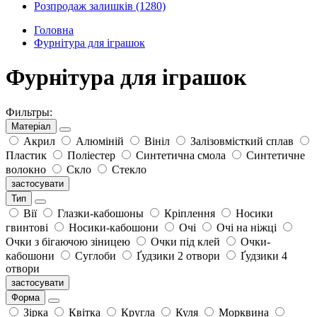
Розпродаж залишків
(1280)
Головна
Фурнітура для іграшок
Фурнітура для іграшок
Фильтры:
Матеріал
Акрил
Алюміній
Вініл
Залізовмісткий сплав
Пластик
Поліестер
Синтетична смола
Синтетичне
волокно
Скло
Стекло
застосувати
Тип
Вії
Глазки-кабошоны
Кріплення
Носики
гвинтові
Носики-кабошони
Очі
Очі на ніжці
Очки з бігаючою зіницею
Очки під клей
Очки-
кабошони
Суглоби
Ґудзики 2 отвори
Ґудзики 4
отвори
застосувати
Форма
Зірка
Квітка
Кругла
Куля
Морквина