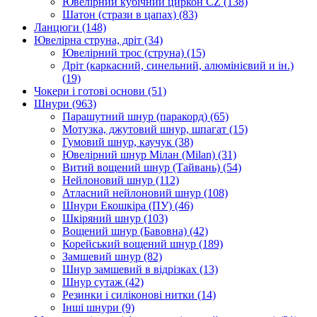
Ювелірний кубічний циркон CZ
(138)
Шатон (стрази в цапах)
(83)
Ланцюги
(148)
Ювелірна струна, дріт
(34)
Ювелірний трос (струна)
(15)
Дріт (каркасний, синельний, алюмінієвий и ін.)
(19)
Чокери і готові основи
(51)
Шнури
(963)
Парашутний шнур (паракорд)
(65)
Мотузка, джутовий шнур, шпагат
(15)
Гумовий шнур, каучук
(38)
Ювелірний шнур Мілан (Milan)
(31)
Витий вощений шнур (Тайвань)
(54)
Нейлоновий шнур
(112)
Атласний нейлоновий шнур
(108)
Шнури Екошкіра (ПУ)
(46)
Шкіряний шнур
(103)
Вощений шнур (Бавовна)
(42)
Корейський вощений шнур
(189)
Замшевий шнур
(82)
Шнур замшевий в відрізках
(13)
Шнур сутаж
(42)
Резинки і силіконові нитки
(14)
Інші шнури
(9)