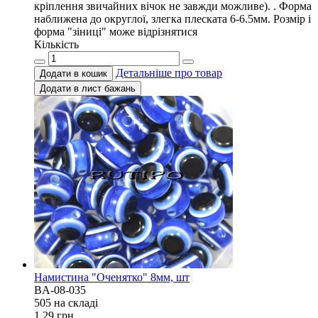
кріплення звичайних вічок не завжди можливе). . Форма
наближена до округлої, злегка плеската 6-6.5мм. Розмір і
форма "зіниці" може відрізнятися
Кількість
Детальніше про товар
Додати в кошик
Додати в лист бажань
Намистина "Оченятко" 8мм, шт
BA-08-035
505 на складi
1,29
грн