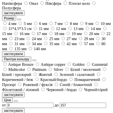
Напівсфера
Овал
Півсфера
Плоске коло
Полусфера
застосувати
Розмір
4 мм
5 мм
6 мм
7 мм
8 мм
9 мм
10 мм
11*4.5*3.5 см
11 мм
12 мм
13 мм
14 мм
15 мм
16 мм
17 мм
18 мм
19 мм
20 мм
22
мм
23 мм
24 мм
25 мм
27 мм
29 мм
30
мм
31 мм
34 мм
35 мм
42 мм
57 мм
80
мм
135 мм
140 мм
застосувати
Палітра кольору
Antique Bronze
Antique copper
Golden
Gunmetal
Multicolor
Platinum
Silver
Білий / молочний
Білий / прозорий
Жовтий
Зелений / салатовий
Коричневий / беж
Красный/бордо
Помаранчевий
Прозорі
Рожевий / фуксія
Синій / блакитний
Фіолетовий / ліловий
Червоний / бордо
Чорний/сірий
застосувати
Ціна
от
до
застосувати