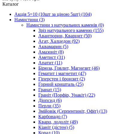
Каталог
Акція 5=10 (10шт за ціною 5шт)
(104)
Намистини
(3)
Намистини з натуральних каменів
(0)
Зріз натурального каменю
(155)
Авантюрин, Кварцит
(50)
Агат, Халцедон
(92)
Аквамарин
(5)
Амазоніт
(8)
Аметист
(31)
Апатит
(11)
Бірюза, Говлит, Магнезит
(46)
Гематит і магнетит
(47)
Гіперстен і бронзит
(2)
Горний кришталь
(25)
Гранат
(15)
Граніт (Порфір, Унакіт)
(22)
Діопсид
(6)
Перли
(35)
Змійовік (Серпентиніт, Офіт)
(13)
Карбонадо
(7)
Кварц, лодоліт
(49)
Кіаніт (дістен)
(5)
Корал
(10)