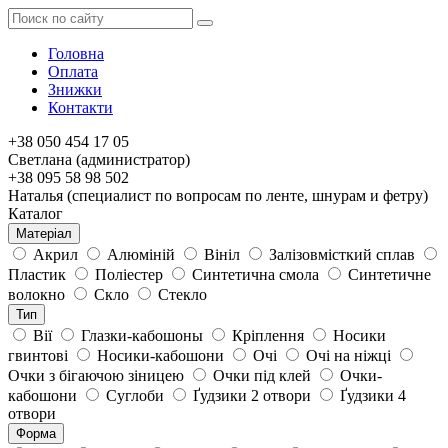
Головна
Оплата
Знижки
Контакти
+38 050 454 17 05
Светлана (администратор)
+38 095 58 98 502
Наталья (специалист по вопросам по ленте, шнурам и фетру)
Каталог
Матеріал
Акрил
Алюміній
Вініл
Залізовмісткий сплав
Пластик
Поліестер
Синтетична смола
Синтетичне
волокно
Скло
Стекло
Тип
Вії
Глазки-кабошоны
Кріплення
Носики
гвинтові
Носики-кабошони
Очі
Очі на ніжці
Очки з бігаючою зіницею
Очки під клей
Очки-
кабошони
Суглоби
Ґудзики 2 отвори
Ґудзики 4
отвори
Форма