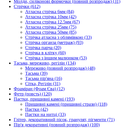
Молди, силіконові формочки (повний розпродаж)
(31)
Стрічки
(612)
Атласна стрічка 6мм
(84)
Атласна стрічка 10мм
(42)
Атласна стрічка 12.5мм
(67)
Атласна стрічка 25мм
(75)
Атласна стрічка 50мм
(85)
Стрічка атласна з облямівкою
(33)
Стрічка органза (метраж)
(93)
Стрічка парча
(20)
Стрічка в клітку
(60)
Стрічка з іншим малюнком
(53)
Тасьма, мереживо, регілін
(134)
Мереживо (повний розпродаж)
(48)
Тасьма
(39)
Тасьма пір'яна
(16)
Сітка, Регілін
(31)
Фоаміран (Фоам Єва)
(12)
Фетр (повсть)
(120)
Паєтки, пришивні камені
(193)
Пришивні камені (пришивні стрази)
(118)
Паєтки
(42)
Паєтки на нитці
(33)
Глітер, декоративний пісок, гранулят, пігменти
(71)
Пір'я декоративні (повний розпродаж)
(100)