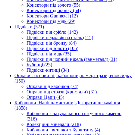
Конектори під золото
(55)
Конектори під бронзу
(54)
Конектори Gunmetal
(12)
Конектори під мідь
(29)
Підвіски
(571)
Підвіски під срібло
(142)
Підвіски нержавіюча сталь
(115)
Підвіски під бронзу
(84)
Підвіски під золото
(105)
Підвіски під мідь
(35)
Підвіски під чорний нікель (ганметалл)
(31)
Бубонці
(25)
Підвіски-китиці
(34)
Оправи - основи під кабошони, камеї, стрази, епоксидку
(150)
Оправи під кабошон
(74)
Оправи під стрази (кристали)
(31)
Оправи-Цапи
(45)
Кабошони, Напівнамистини, Декоративне каміння
(1858)
Кабошони з натурального і штучного каменю
(316)
Колекційні мінерали
(218)
Кабошони і вставки з Бурштину
(4)