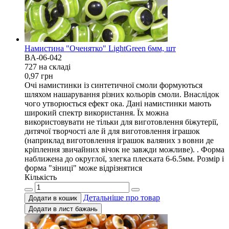
Намистина "Оченятко" LightGreen 6мм, шт
BA-06-042
727 на складi
0,97
грн
Очі намистинки із синтетичної смоли формуються
шляхом нашарування різних кольорів смоли. Внаслідок
чого утворюється ефект ока. Дані намистинки мають
широкий спектр використання. Їх можна
використовувати не тільки для виготовлення біжутерії,
дитячої творчості але й для виготовлення іграшок
(наприклад виготовлення іграшок валяних з вовни де
кріплення звичайних вічок не завжди можливе). . Форма
наближена до округлої, злегка плеската 6-6.5мм. Розмір і
форма "зіниці" може відрізнятися
Кількість
Детальніше про товар
Додати в кошик
Додати в лист бажань