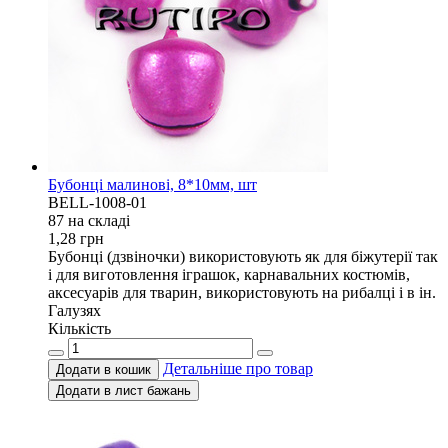
Бубонці малинові, 8*10мм, шт
BELL-1008-01
87 на складi
1,28
грн
Бубонці (дзвіночки) використовують як для біжутерії так
і для виготовлення іграшок, карнавальних костюмів,
аксесуарів для тварин, використовують на рибалці і в ін.
Галузях
Кількість
Детальніше про товар
Додати в кошик
Додати в лист бажань