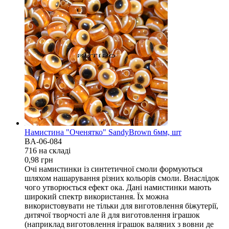
Намистина "Оченятко" SandyBrown 6мм, шт
BA-06-084
716 на складi
0,98
грн
Очі намистинки із синтетичної смоли формуються
шляхом нашарування різних кольорів смоли. Внаслідок
чого утворюється ефект ока. Дані намистинки мають
широкий спектр використання. Їх можна
використовувати не тільки для виготовлення біжутерії,
дитячої творчості але й для виготовлення іграшок
(наприклад виготовлення іграшок валяних з вовни де