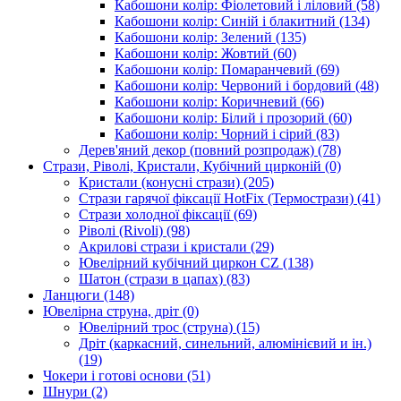
Кабошони колір: Фіолетовий і ліловий
(58)
Кабошони колір: Синій і блакитний
(134)
Кабошони колір: Зелений
(135)
Кабошони колір: Жовтий
(60)
Кабошони колір: Помаранчевий
(69)
Кабошони колір: Червоний і бордовий
(48)
Кабошони колір: Коричневий
(66)
Кабошони колір: Білий і прозорий
(60)
Кабошони колір: Чорний і сірий
(83)
Дерев'яний декор (повний розпродаж)
(78)
Стрази, Ріволі, Кристали, Кубічний цирконій
(0)
Кристали (конусні стрази)
(205)
Стрази гарячої фіксації HotFix (Термострази)
(41)
Стрази холодної фіксації
(69)
Ріволі (Rivoli)
(98)
Акрилові стрази і кристали
(29)
Ювелірний кубічний циркон CZ
(138)
Шатон (стрази в цапах)
(83)
Ланцюги
(148)
Ювелірна струна, дріт
(0)
Ювелірний трос (струна)
(15)
Дріт (каркасний, синельний, алюмінієвий и ін.)
(19)
Чокери і готові основи
(51)
Шнури
(2)