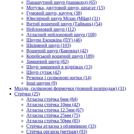
Парашутний шнур (паракорд)
(65)
Мотузка, джутовий шнур, шпагат
(15)
Гумовий шнур, каучук
(38)
Ювелірний шнур Мілан (Milan)
(31)
Витий вощений шнур (Тайвань)
(54)
Нейлоновий шнур
(112)
Атласний нейлоновий шнур
(108)
Шнури Екошкіра (ПУ)
(46)
Шкіряний шнур
(103)
Вощений шнур (Бавовна)
(42)
Корейський вощений шнур
(189)
Замшевий шнур
(82)
Шнур замшевий в відрізках
(13)
Шнур сутаж
(42)
Резинки і силіконові нитки
(14)
Інші шнури
(9)
Молди, силіконові формочки (повний розпродаж)
(31)
Стрічки
(25)
Атласна стрічка 6мм
(84)
Атласна стрічка 10мм
(42)
Атласна стрічка 12.5мм
(67)
Атласна стрічка 25мм
(75)
Атласна стрічка 50мм
(85)
Стрічка атласна з облямівкою
(33)
Стрічка органза (метраж)
(93)