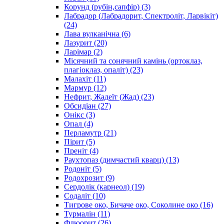
Корунд (рубін,сапфір)
(3)
Лабрадор (Лабрадорит, Спектроліт, Ларвікіт)
(24)
Лава вулканічна
(6)
Лазурит
(20)
Ларімар
(2)
Місячний та сонячний камінь (ортоклаз,
плагіоклаз, опаліт)
(23)
Малахіт
(11)
Мармур
(12)
Нефрит, Жадеїт (Жад)
(23)
Обсидіан
(27)
Онікс
(3)
Опал
(4)
Перламутр
(21)
Пірит
(5)
Преніт
(4)
Раухтопаз (димчастий кварц)
(13)
Родоніт
(5)
Родохрозит
(9)
Сердолік (карнеол)
(19)
Содаліт
(10)
Тигрове око, Бичаче око, Соколине око
(16)
Турмалін
(11)
Флюорит
(26)