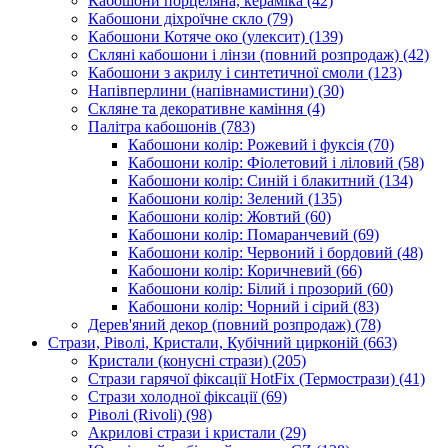
Кабошони порцеляна, кераміка
(42)
Кабошони діхроїчне скло
(79)
Кабошони Котяче око (улексит)
(139)
Скляні кабошони і лінзи (повний розпродаж)
(42)
Кабошони з акрилу і синтетичної смоли
(123)
Напівперлини (напівнамистини)
(30)
Скляне та декоративне каміння
(4)
Палітра кабошонів
(783)
Кабошони колір: Рожевий і фуксія
(70)
Кабошони колір: Фіолетовий і ліловий
(58)
Кабошони колір: Синій і блакитний
(134)
Кабошони колір: Зелений
(135)
Кабошони колір: Жовтий
(60)
Кабошони колір: Помаранчевий
(69)
Кабошони колір: Червоний і бордовий
(48)
Кабошони колір: Коричневий
(66)
Кабошони колір: Білий і прозорий
(60)
Кабошони колір: Чорний і сірий
(83)
Дерев'яний декор (повний розпродаж)
(78)
Стрази, Ріволі, Кристали, Кубічний цирконій
(663)
Кристали (конусні стрази)
(205)
Стрази гарячої фіксації HotFix (Термострази)
(41)
Стрази холодної фіксації
(69)
Ріволі (Rivoli)
(98)
Акрилові стрази і кристали
(29)