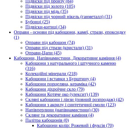
Підвіски під бронзу
(84)
Підвіски під золото
(105)
Підвіски під мідь
(35)
Підвіски під чорний нікель (ганметалл)
(31)
Бубонці
(25)
Підвіски-китиці
(34)
Оправи - основи під кабошони, камеї, стрази, епоксидку
(1)
Оправи під кабошон
(74)
Оправи під стрази (кристали)
(31)
Оправи-Цапи
(45)
Кабошони, Напівнамистини, Декоративне каміння
(4)
Кабошони з натурального і штучного каменю
(316)
Колекційні мінерали
(218)
Кабошони і вставки з Бурштину
(4)
Кабошони порцеляна, кераміка
(42)
Кабошони діхроїчне скло
(79)
Кабошони Котяче око (улексит)
(139)
Скляні кабошони і лінзи (повний розпродаж)
(42)
Кабошони з акрилу і синтетичної смоли
(123)
Напівперлини (напівнамистини)
(30)
Скляне та декоративне каміння
(4)
Палітра кабошонів
(0)
Кабошони колір: Рожевий і фуксія
(70)