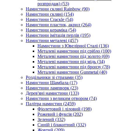
розпродаж)
(53)
Намистини скляні Rainbow
(90)
Намистини скляні
(154)
Намистини Cracкle
(54)
Намистини пластик, акрил
(264)
Намистини кераміка
(54)
Намистини імітація перлів
(195)
Намистини металеві
(457)
Намистини з Ювелірної Сталі
(136)
Металеві намистини під срібло
(100)
Металеві намистини під золото
(69)
Металеві намистини під мідь
(34)
Металеві намистини під бронзу
(78)
Металеві намистини Gunmetal
(40)
Роздільники зі стразами
(35)
Намистини Шамбала
(17)
Намистини лампворк
(23)
Дерев'яні намистини
(133)
Намистини з великим отвором
(74)
Палітра намистин
(2459)
Фіолетовий і ліловий
(198)
Рожевий і фуксія
(202)
Зелений
(332)
Синій і блакитний
(332)
Жовтий
(209)