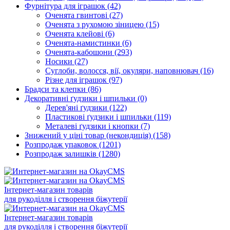
Фурнітура для іграшок
(42)
Оченята гвинтові
(27)
Оченята з рухомою зіницею
(15)
Оченята клейові
(6)
Оченята-намистинки
(6)
Оченята-кабошони
(293)
Носики
(27)
Суглоби, волосся, вії, окуляри, наповнювач
(16)
Різне для іграшок
(97)
Брадси та клепки
(86)
Декоративні ґудзики і шпильки
(0)
Дерев'яні ґудзики
(122)
Пластикові ґудзики і шпильки
(119)
Металеві ґудзики і кнопки
(7)
Знижений у ціні товар (некондиція)
(158)
Розпродаж упаковок
(1201)
Розпродаж залишків
(1280)
Інтернет-магазин товарів
для рукоділля і створення біжутерії
Інтернет-магазин товарів
для рукоділля і створення біжутерії