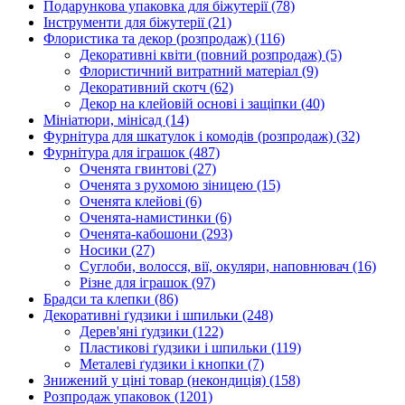
Подарункова упаковка для біжутерії
(78)
Інструменти для біжутерії
(21)
Флористика та декор (розпродаж)
(116)
Декоративні квіти (повний розпродаж)
(5)
Флористичний витратний матеріал
(9)
Декоративний скотч
(62)
Декор на клейовій основі і защіпки
(40)
Мініатюри, мінісад
(14)
Фурнітура для шкатулок і комодів (розпродаж)
(32)
Фурнітура для іграшок
(487)
Оченята гвинтові
(27)
Оченята з рухомою зіницею
(15)
Оченята клейові
(6)
Оченята-намистинки
(6)
Оченята-кабошони
(293)
Носики
(27)
Суглоби, волосся, вії, окуляри, наповнювач
(16)
Різне для іграшок
(97)
Брадси та клепки
(86)
Декоративні ґудзики і шпильки
(248)
Дерев'яні ґудзики
(122)
Пластикові ґудзики і шпильки
(119)
Металеві ґудзики і кнопки
(7)
Знижений у ціні товар (некондиція)
(158)
Розпродаж упаковок
(1201)