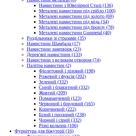
Намистини з Ювелірної Сталі
(136)
Металеві намистини під срібло
(100)
Металеві намистини під золото
(69)
Металеві намистини під мідь
(34)
Металеві намистини під бронзу
(78)
Металеві намистини Gunmetal
(40)
Роздільники зі стразами
(35)
Намистини Шамбала
(17)
Намистини лампворк
(23)
Дерев'яні намистини
(133)
Намистини з великим отвором
(74)
Палітра намистин
(2)
Фіолетовий і ліловий
(198)
Рожевий і фуксія
(202)
Зелений
(332)
Синій і блакитний
(332)
Жовтий
(209)
Помаранчевий
(123)
Червоний і бордовий
(165)
Коричневий
(222)
Білий і прозорий
(238)
Чорний і сірий
(332)
Різні кольори
(106)
Фурнітура для біжутерії
(16)