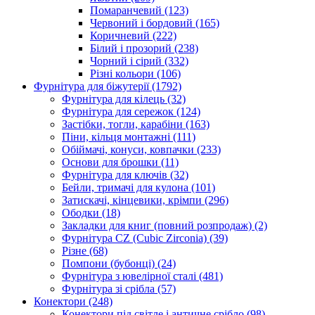
Помаранчевий
(123)
Червоний і бордовий
(165)
Коричневий
(222)
Білий і прозорий
(238)
Чорний і сірий
(332)
Різні кольори
(106)
Фурнітура для біжутерії
(1792)
Фурнітура для кілець
(32)
Фурнітура для сережок
(124)
Застібки, тогли, карабіни
(163)
Піни, кільця монтажні
(111)
Обіймачі, конуси, ковпачки
(233)
Основи для брошки
(11)
Фурнітура для ключів
(32)
Бейли, тримачі для кулона
(101)
Затискачі, кінцевики, крімпи
(296)
Ободки
(18)
Закладки для книг (повний розпродаж)
(2)
Фурнітура CZ (Cubic Zirconia)
(39)
Різне
(68)
Помпони (бубонці)
(24)
Фурнітура з ювелірної сталі
(481)
Фурнітура зі срібла
(57)
Конектори
(248)
Конектори під світле і античне срібло
(98)