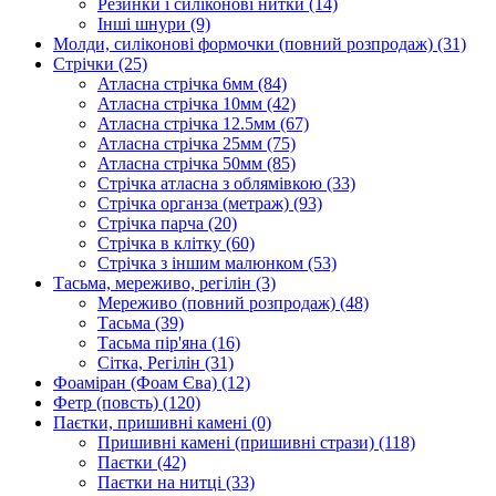
Резинки і силіконові нитки
(14)
Інші шнури
(9)
Молди, силіконові формочки (повний розпродаж)
(31)
Стрічки
(25)
Атласна стрічка 6мм
(84)
Атласна стрічка 10мм
(42)
Атласна стрічка 12.5мм
(67)
Атласна стрічка 25мм
(75)
Атласна стрічка 50мм
(85)
Стрічка атласна з облямівкою
(33)
Стрічка органза (метраж)
(93)
Стрічка парча
(20)
Стрічка в клітку
(60)
Стрічка з іншим малюнком
(53)
Тасьма, мереживо, регілін
(3)
Мереживо (повний розпродаж)
(48)
Тасьма
(39)
Тасьма пір'яна
(16)
Сітка, Регілін
(31)
Фоаміран (Фоам Єва)
(12)
Фетр (повсть)
(120)
Паєтки, пришивні камені
(0)
Пришивні камені (пришивні стрази)
(118)
Паєтки
(42)
Паєтки на нитці
(33)