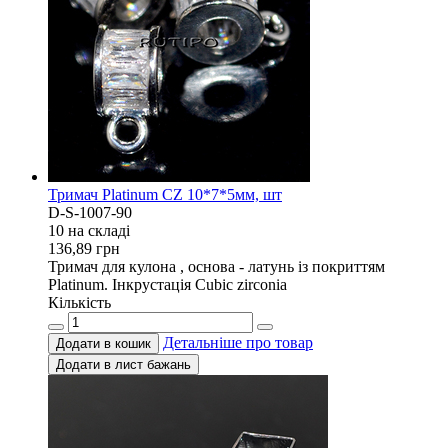
Тримач Platinum CZ 10*7*5мм, шт
D-S-1007-90
10 на складi
136,89
грн
Тримач для кулона , основа - латунь із покриттям
Platinum. Інкрустація Cubic zirconia
Кількість
Детальніше про товар
Додати в кошик
Додати в лист бажань