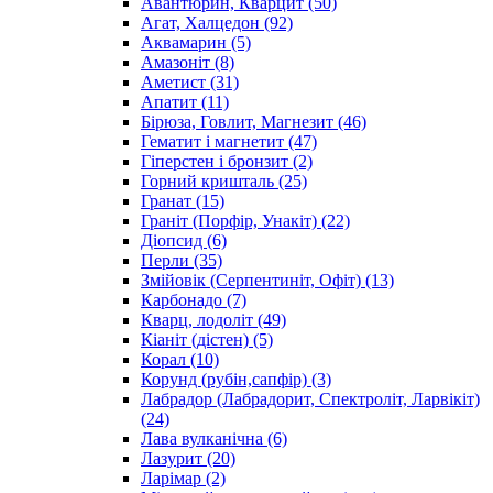
Авантюрин, Кварцит
(50)
Агат, Халцедон
(92)
Аквамарин
(5)
Амазоніт
(8)
Аметист
(31)
Апатит
(11)
Бірюза, Говлит, Магнезит
(46)
Гематит і магнетит
(47)
Гіперстен і бронзит
(2)
Горний кришталь
(25)
Гранат
(15)
Граніт (Порфір, Унакіт)
(22)
Діопсид
(6)
Перли
(35)
Змійовік (Серпентиніт, Офіт)
(13)
Карбонадо
(7)
Кварц, лодоліт
(49)
Кіаніт (дістен)
(5)
Корал
(10)
Корунд (рубін,сапфір)
(3)
Лабрадор (Лабрадорит, Спектроліт, Ларвікіт)
(24)
Лава вулканічна
(6)
Лазурит
(20)
Ларімар
(2)