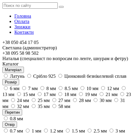
Головна
Оплата
Знижки
Контакти
+38 050 454 17 05
Светлана (администратор)
+38 095 58 98 502
Наталья (специалист по вопросам по ленте, шнурам и фетру)
Каталог
Матеріал
Латунь
Срібло 925
Цинковий безнікелевий сплав
Розмір
6 мм
7 мм
8 мм
8.5 мм
10 мм
12 мм
13 мм
15 мм
17 мм
18 мм
19 мм
21 мм
23
мм
24 мм
25 мм
27 мм
28 мм
30 мм
31
мм
32 мм
35 мм
58 мм
Перетин
0.8 мм
Отвір
0.7 мм
1 мм
1.2 мм
1.5 мм
2.5 мм
3 мм