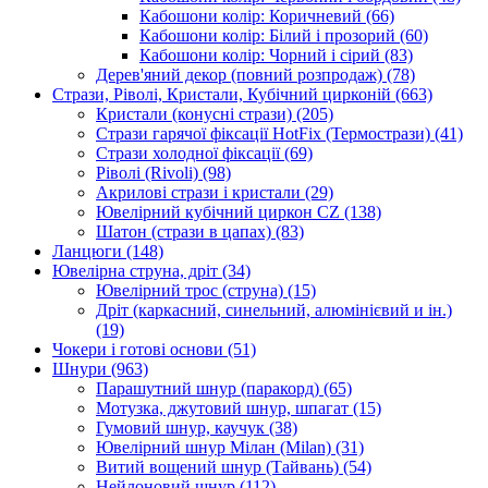
Кабошони колір: Коричневий
(66)
Кабошони колір: Білий і прозорий
(60)
Кабошони колір: Чорний і сірий
(83)
Дерев'яний декор (повний розпродаж)
(78)
Стрази, Ріволі, Кристали, Кубічний цирконій
(663)
Кристали (конусні стрази)
(205)
Стрази гарячої фіксації HotFix (Термострази)
(41)
Стрази холодної фіксації
(69)
Ріволі (Rivoli)
(98)
Акрилові стрази і кристали
(29)
Ювелірний кубічний циркон CZ
(138)
Шатон (стрази в цапах)
(83)
Ланцюги
(148)
Ювелірна струна, дріт
(34)
Ювелірний трос (струна)
(15)
Дріт (каркасний, синельний, алюмінієвий и ін.)
(19)
Чокери і готові основи
(51)
Шнури
(963)
Парашутний шнур (паракорд)
(65)
Мотузка, джутовий шнур, шпагат
(15)
Гумовий шнур, каучук
(38)
Ювелірний шнур Мілан (Milan)
(31)
Витий вощений шнур (Тайвань)
(54)
Нейлоновий шнур
(112)