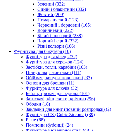
Зелений
(332)
Синій і блакитний
(332)
Жовтий
(209)
Помаранчевий
(123)
Червоний і бордовий
(165)
Коричневий
(222)
Білий і прозорий
(238)
Чорний і сірий
(332)
Різні кольори
(106)
Фурнітура для біжутерії
(16)
Фурнітура для кілець
(32)
Фурнітура для сережок
(124)
Застібки, тогли, карабіни
(163)
Піни, кільця монтажні
(111)
Обіймачі, конуси, ковпачки
(233)
Основи для брошки
(11)
Фурнітура для ключів
(32)
Бейли, тримачі для кулона
(101)
Затискачі, кінцевики, крімпи
(296)
Ободки
(18)
Закладки для книг (повний розпродаж)
(2)
Фурнітура CZ (Cubic Zirconia)
(39)
Різне
(68)
Помпони (бубонці)
(24)
Фурнітура з ювелірної сталі
(481)