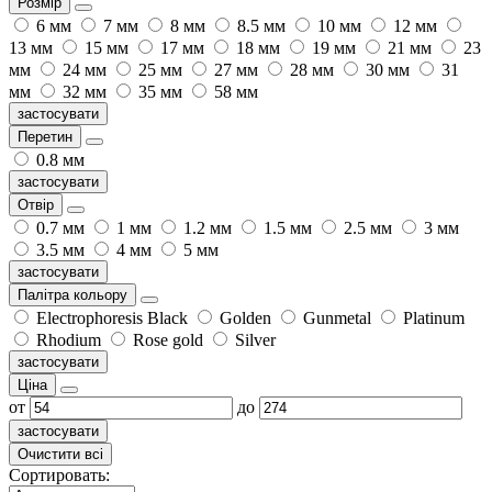
Розмір
6 мм
7 мм
8 мм
8.5 мм
10 мм
12 мм
13 мм
15 мм
17 мм
18 мм
19 мм
21 мм
23
мм
24 мм
25 мм
27 мм
28 мм
30 мм
31
мм
32 мм
35 мм
58 мм
застосувати
Перетин
0.8 мм
застосувати
Отвір
0.7 мм
1 мм
1.2 мм
1.5 мм
2.5 мм
3 мм
3.5 мм
4 мм
5 мм
застосувати
Палітра кольору
Electrophoresis Black
Golden
Gunmetal
Platinum
Rhodium
Rose gold
Silver
застосувати
Ціна
от
до
застосувати
Очистити всі
Сортировать: