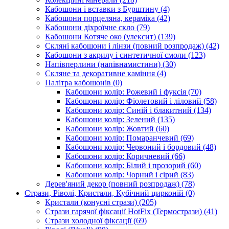
Кабошони і вставки з Бурштину
(4)
Кабошони порцеляна, кераміка
(42)
Кабошони діхроїчне скло
(79)
Кабошони Котяче око (улексит)
(139)
Скляні кабошони і лінзи (повний розпродаж)
(42)
Кабошони з акрилу і синтетичної смоли
(123)
Напівперлини (напівнамистини)
(30)
Скляне та декоративне каміння
(4)
Палітра кабошонів
(0)
Кабошони колір: Рожевий і фуксія
(70)
Кабошони колір: Фіолетовий і ліловий
(58)
Кабошони колір: Синій і блакитний
(134)
Кабошони колір: Зелений
(135)
Кабошони колір: Жовтий
(60)
Кабошони колір: Помаранчевий
(69)
Кабошони колір: Червоний і бордовий
(48)
Кабошони колір: Коричневий
(66)
Кабошони колір: Білий і прозорий
(60)
Кабошони колір: Чорний і сірий
(83)
Дерев'яний декор (повний розпродаж)
(78)
Стрази, Ріволі, Кристали, Кубічний цирконій
(0)
Кристали (конусні стрази)
(205)
Стрази гарячої фіксації HotFix (Термострази)
(41)
Стрази холодної фіксації
(69)