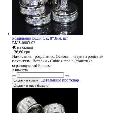
Роздільник родій CZ, 8*3мм, шт
BMS-0803-03
40 на складi
136,60
грн
Намистина - роздільник. Основа – латунь з родієвим
покриттям. Вставки - Cubic zirconia (фіаніти) в
ограновуванні Princess
Кількість
Детальніше про товар
Додати в кошик
Додати в лист бажань