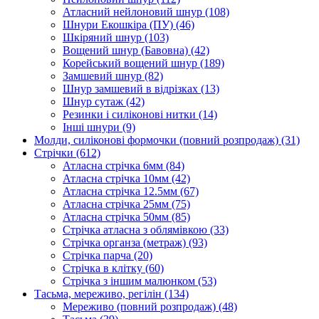
Атласний нейлоновий шнур
(108)
Шнури Екошкіра (ПУ)
(46)
Шкіряний шнур
(103)
Вощений шнур (Бавовна)
(42)
Корейський вощений шнур
(189)
Замшевий шнур
(82)
Шнур замшевий в відрізках
(13)
Шнур сутаж
(42)
Резинки і силіконові нитки
(14)
Інші шнури
(9)
Молди, силіконові формочки (повний розпродаж)
(31)
Стрічки
(612)
Атласна стрічка 6мм
(84)
Атласна стрічка 10мм
(42)
Атласна стрічка 12.5мм
(67)
Атласна стрічка 25мм
(75)
Атласна стрічка 50мм
(85)
Стрічка атласна з облямівкою
(33)
Стрічка органза (метраж)
(93)
Стрічка парча
(20)
Стрічка в клітку
(60)
Стрічка з іншим малюнком
(53)
Тасьма, мереживо, регілін
(134)
Мереживо (повний розпродаж)
(48)