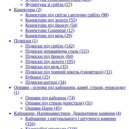
Фурнітура зі срібла
(57)
Конектори
(2)
Конектори під світле і античне срібло
(98)
Конектори під золото
(55)
Конектори під бронзу
(54)
Конектори Gunmetal
(12)
Конектори під мідь
(29)
Підвіски
(1)
Підвіски під срібло
(142)
Підвіски нержавіюча сталь
(115)
Підвіски під бронзу
(84)
Підвіски під золото
(105)
Підвіски під мідь
(35)
Підвіски під чорний нікель (ганметалл)
(31)
Бубонці
(25)
Підвіски-китиці
(34)
Оправи - основи під кабошони, камеї, стрази, епоксидку
(1)
Оправи під кабошон
(74)
Оправи під стрази (кристали)
(31)
Оправи-Цапи
(45)
Кабошони, Напівнамистини, Декоративне каміння
(4)
Кабошони з натурального і штучного каменю
(316)
Колекційні мінерали
(218)