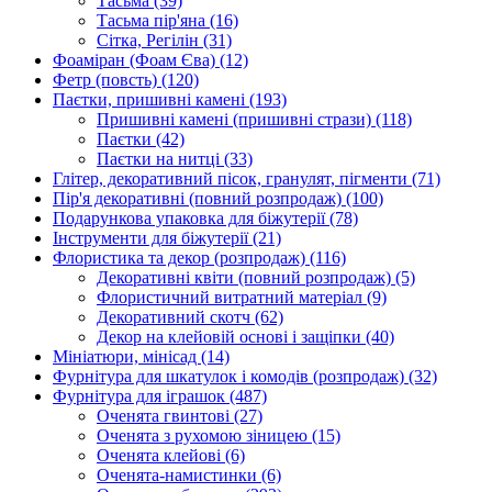
Тасьма
(39)
Тасьма пір'яна
(16)
Сітка, Регілін
(31)
Фоаміран (Фоам Єва)
(12)
Фетр (повсть)
(120)
Паєтки, пришивні камені
(193)
Пришивні камені (пришивні стрази)
(118)
Паєтки
(42)
Паєтки на нитці
(33)
Глітер, декоративний пісок, гранулят, пігменти
(71)
Пір'я декоративні (повний розпродаж)
(100)
Подарункова упаковка для біжутерії
(78)
Інструменти для біжутерії
(21)
Флористика та декор (розпродаж)
(116)
Декоративні квіти (повний розпродаж)
(5)
Флористичний витратний матеріал
(9)
Декоративний скотч
(62)
Декор на клейовій основі і защіпки
(40)
Мініатюри, мінісад
(14)
Фурнітура для шкатулок і комодів (розпродаж)
(32)
Фурнітура для іграшок
(487)
Оченята гвинтові
(27)
Оченята з рухомою зіницею
(15)
Оченята клейові
(6)
Оченята-намистинки
(6)