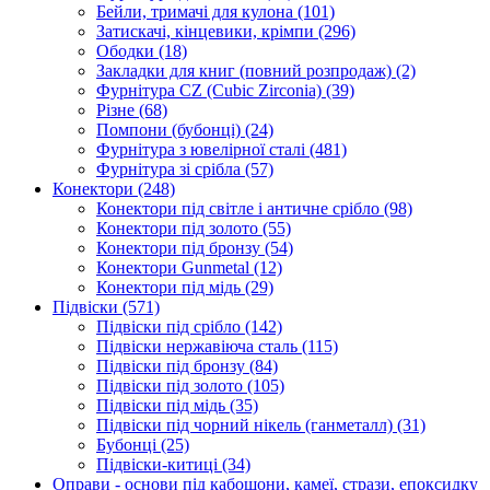
Бейли, тримачі для кулона
(101)
Затискачі, кінцевики, крімпи
(296)
Ободки
(18)
Закладки для книг (повний розпродаж)
(2)
Фурнітура CZ (Cubic Zirconia)
(39)
Різне
(68)
Помпони (бубонці)
(24)
Фурнітура з ювелірної сталі
(481)
Фурнітура зі срібла
(57)
Конектори
(248)
Конектори під світле і античне срібло
(98)
Конектори під золото
(55)
Конектори під бронзу
(54)
Конектори Gunmetal
(12)
Конектори під мідь
(29)
Підвіски
(571)
Підвіски під срібло
(142)
Підвіски нержавіюча сталь
(115)
Підвіски під бронзу
(84)
Підвіски під золото
(105)
Підвіски під мідь
(35)
Підвіски під чорний нікель (ганметалл)
(31)
Бубонці
(25)
Підвіски-китиці
(34)
Оправи - основи під кабошони, камеї, стрази, епоксидку