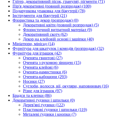
Глітер, декоративний пісок, гранулят, пігменти
(71)
Пір'я декоративні (повний розпродаж)
(100)
Подарункова упаковка для біжутерії
(78)
Інструменти для біжутерії
(21)
Флористика та декор (розпродаж)
(0)
Декоративні квіти (повний розпродаж)
(5)
Флористичний витратний матеріал
(9)
Декоративний скотч
(62)
Декор на клейовій основі і защіпки
(40)
Мініатюри, мінісад
(14)
Фурнітура для шкатулок і комодів (розпродаж)
(32)
Фурнітура для іграшок
(42)
Оченята гвинтові
(27)
Оченята з рухомою зіницею
(15)
Оченята клейові
(6)
Оченята-намистинки
(6)
Оченята-кабошони
(293)
Носики
(27)
Суглоби, волосся, вії, окуляри, наповнювач
(16)
Різне для іграшок
(97)
Брадси та клепки
(86)
Декоративні ґудзики і шпильки
(0)
Дерев'яні ґудзики
(122)
Пластикові ґудзики і шпильки
(119)
Металеві ґудзики і кнопки
(7)