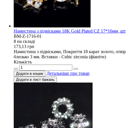
Намистина з підвісками 18K Gold Plated CZ 17*16мм, шт
BM-Z-1716-01
8 на складi
173,13
грн
Намистина з підвісками, Покриття 18 карат золото, отвір
близько 3 мм. Вставки - Cubic zirconia (фіаніти)
Кількість
Детальніше про товар
Додати в кошик
Додати в лист бажань