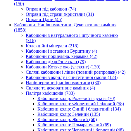
(150)
Оправи під кабошон
(74)
Оправи під стрази (кристали)
(31)
Оправи-Цапи
(45)
Кабошони, Напівнамистини, Декоративне каміння
(1858)
Кабошони з натурального і штучного каменю
(316)
Колекційні мінерали
(218)
Кабошони і вставки з Бурштину
(4)
Кабошони порцеляна, кераміка
(42)
Кабошони діхроїчне скло
(79)
Кабошони Котяче око (улексит)
(139)
Скляні кабошони і лінзи (повний розпродаж)
(42)
Кабошони з акрилу і синтетичної смоли
(123)
Напівперлини (напівнамистини)
(30)
Скляне та декоративне каміння
(4)
Палітра кабошонів
(783)
Кабошони колір: Рожевий і фуксія
(70)
Кабошони колір: Фіолетовий і ліловий
(58)
Кабошони колір: Синій і блакитний
(134)
Кабошони колір: Зелений
(135)
Кабошони колір: Жовтий
(60)
Кабошони колір: Помаранчевий
(69)
Кабошони колір: Червоний і бордовий
(48)