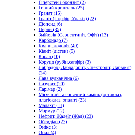
Гіперстен і бронзит
(2)
Горний кришталь
(25)
Гранат
(15)
Граніт (Порфір, Унакіт)
(22)
Діопсид
(6)
Перли
(35)
Змійовік (Серпентиніт, Офіт)
(13)
Карбонадо
(7)
Кварц, лодоліт
(49)
Кіаніт (дістен)
(5)
Корал
(10)
Корунд (рубін,сапфір)
(3)
Лабрадор (Лабрадорит, Спектроліт, Ларвікіт)
(24)
Лава вулканічна
(6)
Лазурит
(20)
Ларімар
(2)
Місячний та сонячний камінь (ортоклаз,
плагіоклаз, опаліт)
(23)
Малахіт
(11)
Мармур
(12)
Нефрит, Жадеїт (Жад)
(23)
Обсидіан
(27)
Онікс
(3)
Опал
(4)