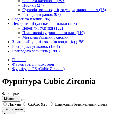
Оченята-кабошони
(293)
Носики
(27)
Суглоби, волосся, вії, окуляри, наповнювач
(16)
Різне для іграшок
(97)
Брадси та клепки
(86)
Декоративні ґудзики і шпильки
(248)
Дерев'яні ґудзики
(122)
Пластикові ґудзики і шпильки
(119)
Металеві ґудзики і кнопки
(7)
Знижений у ціні товар (некондиція)
(158)
Розпродаж упаковок
(1201)
Розпродаж залишків
(1280)
Головна
Фурнітура для біжутерії
Фурнітура CZ (Cubic Zirconia)
Фурнітура Cubic Zirconia
Фильтры:
Матеріал
Латунь
Срібло 925
Цинковий безнікелевий сплав
застосувати