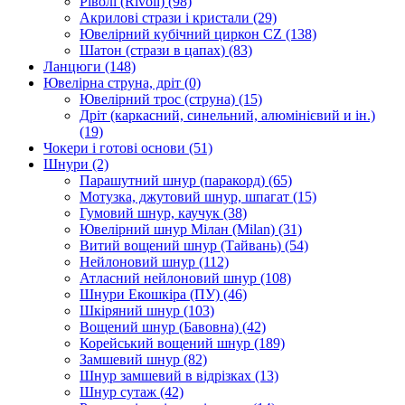
Ріволі (Rivoli)
(98)
Акрилові стрази і кристали
(29)
Ювелірний кубічний циркон CZ
(138)
Шатон (стрази в цапах)
(83)
Ланцюги
(148)
Ювелірна струна, дріт
(0)
Ювелірний трос (струна)
(15)
Дріт (каркасний, синельний, алюмінієвий и ін.)
(19)
Чокери і готові основи
(51)
Шнури
(2)
Парашутний шнур (паракорд)
(65)
Мотузка, джутовий шнур, шпагат
(15)
Гумовий шнур, каучук
(38)
Ювелірний шнур Мілан (Milan)
(31)
Витий вощений шнур (Тайвань)
(54)
Нейлоновий шнур
(112)
Атласний нейлоновий шнур
(108)
Шнури Екошкіра (ПУ)
(46)
Шкіряний шнур
(103)
Вощений шнур (Бавовна)
(42)
Корейський вощений шнур
(189)
Замшевий шнур
(82)
Шнур замшевий в відрізках
(13)
Шнур сутаж
(42)