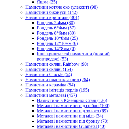
Яшма
(25)
Намистини котяче око (улексит)
(98)
Намистини біконуси
(142)
Намистини кришталь
(301)
Рондель 2-4мм
(80)
Рондель 6*4мм
(57)
Рондель 8*6мм
(80)
Рондель 10*8мм
(25)
Рондель 12*10мм
(6)
Рондель 14*8мм
(0)
Інші кришталеві намистини (повний
розпродаж)
(53)
Намистини скляні Rainbow
(90)
Намистини скляні
(154)
Намистини Cracкle
(54)
Намистини пластик, акрил
(264)
Намистини кераміка
(54)
Намистини імітація перлів
(195)
Намистини металеві
(457)
Намистини з Ювелірної Сталі
(136)
Металеві намистини під срібло
(100)
Металеві намистини під золото
(69)
Металеві намистини під мідь
(34)
Металеві намистини під бронзу
(78)
Металеві намистини Gunmetal
(40)