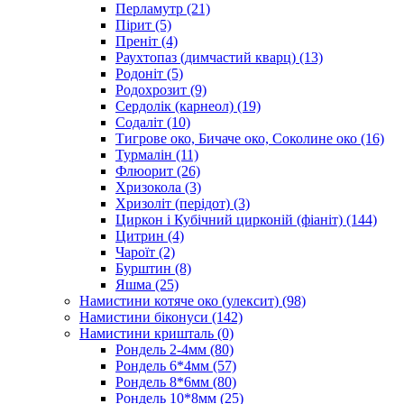
Перламутр
(21)
Пірит
(5)
Преніт
(4)
Раухтопаз (димчастий кварц)
(13)
Родоніт
(5)
Родохрозит
(9)
Сердолік (карнеол)
(19)
Содаліт
(10)
Тигрове око, Бичаче око, Соколине око
(16)
Турмалін
(11)
Флюорит
(26)
Хризокола
(3)
Хризоліт (перідот)
(3)
Циркон і Кубічний цирконій (фіаніт)
(144)
Цитрин
(4)
Чароїт
(2)
Бурштин
(8)
Яшма
(25)
Намистини котяче око (улексит)
(98)
Намистини біконуси
(142)
Намистини кришталь
(0)
Рондель 2-4мм
(80)
Рондель 6*4мм
(57)
Рондель 8*6мм
(80)
Рондель 10*8мм
(25)