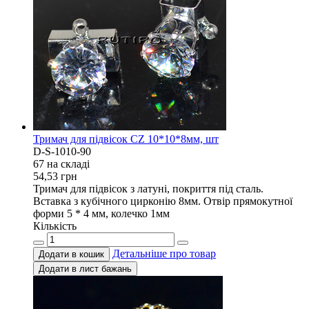
Тримач для підвісок CZ 10*10*8мм, шт
D-S-1010-90
67 на складi
54,53
грн
Тримач для підвісок з латуні, покриття під сталь.
Вставка з кубічного цирконію 8мм. Отвір прямокутної
форми 5 * 4 мм, колечко 1мм
Кількість
Детальніше про товар
Додати в кошик
Додати в лист бажань