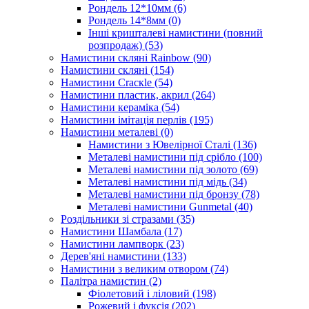
Рондель 12*10мм
(6)
Рондель 14*8мм
(0)
Інші кришталеві намистини (повний
розпродаж)
(53)
Намистини скляні Rainbow
(90)
Намистини скляні
(154)
Намистини Cracкle
(54)
Намистини пластик, акрил
(264)
Намистини кераміка
(54)
Намистини імітація перлів
(195)
Намистини металеві
(0)
Намистини з Ювелірної Сталі
(136)
Металеві намистини під срібло
(100)
Металеві намистини під золото
(69)
Металеві намистини під мідь
(34)
Металеві намистини під бронзу
(78)
Металеві намистини Gunmetal
(40)
Роздільники зі стразами
(35)
Намистини Шамбала
(17)
Намистини лампворк
(23)
Дерев'яні намистини
(133)
Намистини з великим отвором
(74)
Палітра намистин
(2)
Фіолетовий і ліловий
(198)
Рожевий і фуксія
(202)