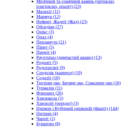
Місячний та сонячний камінь (ортоклаз,
плагіоклаз, опаліт)
(23)
Малахіт
(11)
Мармур
(12)
Нефрит, Жадеїт (Жад)
(23)
Обсидіан
(27)
Онікс
(3)
Опал
(4)
Перламутр
(21)
Пірит
(5)
Преніт
(4)
Раухтопаз (димчастий кварц)
(13)
Родоніт
(5)
Родохрозит
(9)
Сердолік (карнеол)
(19)
Содаліт
(10)
Тигрове око, Бичаче око, Соколине око
(16)
Турмалін
(11)
Флюорит
(26)
Хризокола
(3)
Хризоліт (перідот)
(3)
Циркон і Кубічний цирконій (фіаніт)
(144)
Цитрин
(4)
Чароїт
(2)
Бурштин
(8)