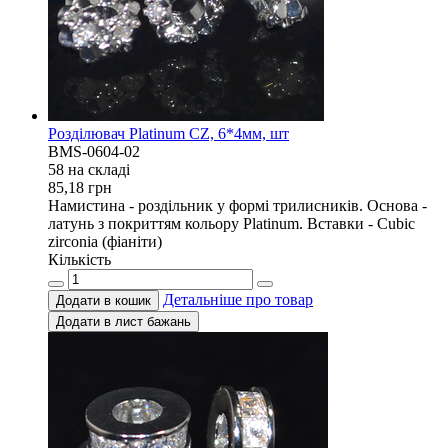
Розділювач Platinum CZ, 6*4мм, шт
BMS-0604-02
58 на складi
85,18
грн
Намистина - роздільник у формі трилисників. Основа -
латунь з покриттям кольору Platinum. Вставки - Cubic
zirconia (фіаніти)
Кількість
Детальніше про товар
Додати в кошик
Додати в лист бажань