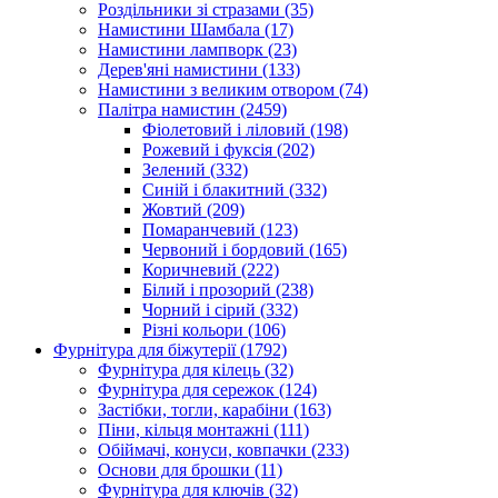
Роздільники зі стразами
(35)
Намистини Шамбала
(17)
Намистини лампворк
(23)
Дерев'яні намистини
(133)
Намистини з великим отвором
(74)
Палітра намистин
(2459)
Фіолетовий і ліловий
(198)
Рожевий і фуксія
(202)
Зелений
(332)
Синій і блакитний
(332)
Жовтий
(209)
Помаранчевий
(123)
Червоний і бордовий
(165)
Коричневий
(222)
Білий і прозорий
(238)
Чорний і сірий
(332)
Різні кольори
(106)
Фурнітура для біжутерії
(1792)
Фурнітура для кілець
(32)
Фурнітура для сережок
(124)
Застібки, тогли, карабіни
(163)
Піни, кільця монтажні
(111)
Обіймачі, конуси, ковпачки
(233)
Основи для брошки
(11)
Фурнітура для ключів
(32)