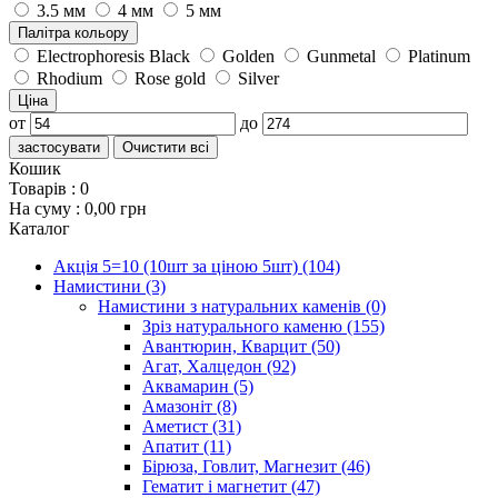
3.5 мм
4 мм
5 мм
Палітра кольору
Electrophoresis Black
Golden
Gunmetal
Platinum
Rhodium
Rose gold
Silver
Ціна
от
до
застосувати
Очистити всі
Кошик
Товарів :
0
На суму :
0,00 грн
Каталог
Акція 5=10 (10шт за ціною 5шт)
(104)
Намистини
(3)
Намистини з натуральних каменів
(0)
Зріз натурального каменю
(155)
Авантюрин, Кварцит
(50)
Агат, Халцедон
(92)
Аквамарин
(5)
Амазоніт
(8)
Аметист
(31)
Апатит
(11)
Бірюза, Говлит, Магнезит
(46)
Гематит і магнетит
(47)