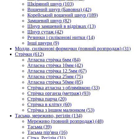
Шкіряний шнур
(103)
Вощений шнур (Бавовна)
(42)
Корейський вощений шнур
(189)
Замшевий шнур
(82)
Шнур замшевий в відрізках
(13)
Шнур сутаж
(42)
Резинки і силіконові нитки
(14)
Інші шнури
(9)
Молди, силіконові формочки (повний розпродаж)
(31)
Стрічки
(612)
Атласна стрічка 6мм
(84)
Атласна стрічка 10мм
(42)
Атласна стрічка 12.5мм
(67)
Атласна стрічка 25мм
(75)
Атласна стрічка 50мм
(85)
Стрічка атласна з облямівкою
(33)
Стрічка органза (метраж)
(93)
Стрічка парча
(20)
Стрічка в клітку
(60)
Стрічка з іншим малюнком
(53)
Тасьма, мереживо, регілін
(134)
Мереживо (повний розпродаж)
(48)
Тасьма
(39)
Тасьма пір'яна
(16)
Сітка, Регілін
(31)