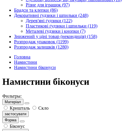
Різне для іграшок
(97)
Брадси та клепки
(86)
Декоративні ґудзики і шпильки
(248)
Дерев'яні ґудзики
(122)
Пластикові ґудзики і шпильки
(119)
Металеві ґудзики і кнопки
(7)
Знижений у ціні товар (некондиція)
(158)
Розпродаж упаковок
(1199)
Розпродаж залишків
(1280)
Головна
Намистини
Намистини біконуси
Намистини біконуси
Фильтры:
Матеріал
Кришталь
Скло
застосувати
Форма
Біконус