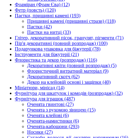
Фоаміран (Фоам Єва)
(12)
Фетр (повсть)
(120)
Паєтки, пришивні камені
(193)
Пришивні камені (пришивні стрази)
(118)
Паєтки
(42)
Паєтки на нитці
(33)
Глітер, декоративний пісок, гранулят, пігменти
(71)
Пір'я декоративні (повний розпродаж)
(100)
Подарункова упаковка для біжутерії
(78)
Інструменти для біжутерії
(21)
Флористика та декор (розпродаж)
(116)
Декоративні квіти (повний розпродаж)
(5)
Флористичний витратний матеріал
(9)
Декоративний скотч
(62)
Декор на клейовій основі і защіпки
(40)
Мініатюри, мінісад
(14)
Фурнітура для шкатулок і комодів (розпродаж)
(32)
Фурнітура для іграшок
(487)
Оченята гвинтові
(27)
Оченята з рухомою зіницею
(15)
Оченята клейові
(6)
Оченята-намистинки
(6)
Оченята-кабошони
(293)
Носики
(27)
Суглоби, волосся, вії, окуляри, наповнювач
(16)