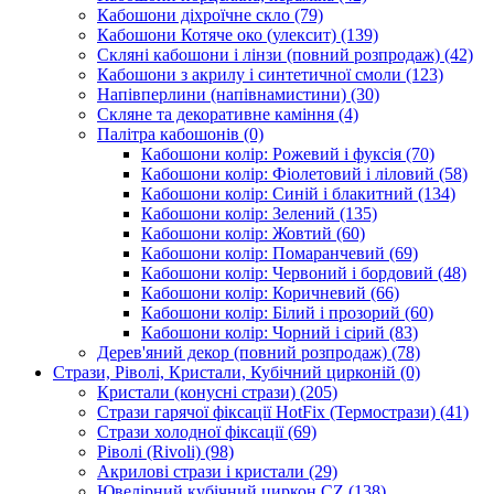
Кабошони діхроїчне скло
(79)
Кабошони Котяче око (улексит)
(139)
Скляні кабошони і лінзи (повний розпродаж)
(42)
Кабошони з акрилу і синтетичної смоли
(123)
Напівперлини (напівнамистини)
(30)
Скляне та декоративне каміння
(4)
Палітра кабошонів
(0)
Кабошони колір: Рожевий і фуксія
(70)
Кабошони колір: Фіолетовий і ліловий
(58)
Кабошони колір: Синій і блакитний
(134)
Кабошони колір: Зелений
(135)
Кабошони колір: Жовтий
(60)
Кабошони колір: Помаранчевий
(69)
Кабошони колір: Червоний і бордовий
(48)
Кабошони колір: Коричневий
(66)
Кабошони колір: Білий і прозорий
(60)
Кабошони колір: Чорний і сірий
(83)
Дерев'яний декор (повний розпродаж)
(78)
Стрази, Ріволі, Кристали, Кубічний цирконій
(0)
Кристали (конусні стрази)
(205)
Стрази гарячої фіксації HotFix (Термострази)
(41)
Стрази холодної фіксації
(69)
Ріволі (Rivoli)
(98)
Акрилові стрази і кристали
(29)
Ювелірний кубічний циркон CZ
(138)