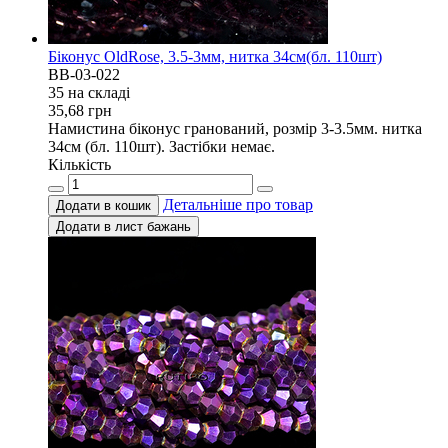
Біконус OldRose, 3.5-3мм, нитка 34см(бл. 110шт)
BB-03-022
35 на складi
35,68
грн
Намистина біконус гранований, розмір 3-3.5мм. нитка
34см (бл. 110шт). Застібки немає.
Кількість
Детальніше про товар
Додати в кошик
Додати в лист бажань