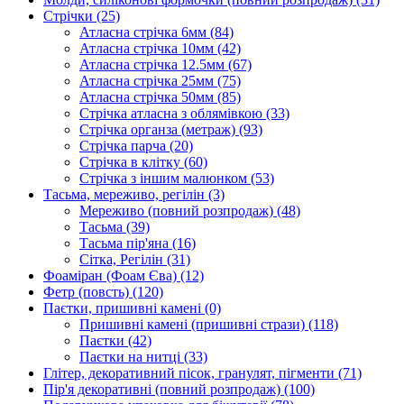
Стрічки
(25)
Атласна стрічка 6мм
(84)
Атласна стрічка 10мм
(42)
Атласна стрічка 12.5мм
(67)
Атласна стрічка 25мм
(75)
Атласна стрічка 50мм
(85)
Стрічка атласна з облямівкою
(33)
Стрічка органза (метраж)
(93)
Стрічка парча
(20)
Стрічка в клітку
(60)
Стрічка з іншим малюнком
(53)
Тасьма, мереживо, регілін
(3)
Мереживо (повний розпродаж)
(48)
Тасьма
(39)
Тасьма пір'яна
(16)
Сітка, Регілін
(31)
Фоаміран (Фоам Єва)
(12)
Фетр (повсть)
(120)
Паєтки, пришивні камені
(0)
Пришивні камені (пришивні стрази)
(118)
Паєтки
(42)
Паєтки на нитці
(33)
Глітер, декоративний пісок, гранулят, пігменти
(71)
Пір'я декоративні (повний розпродаж)
(100)