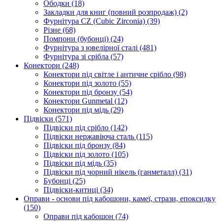
Ободки
(18)
Закладки для книг (повний розпродаж)
(2)
Фурнітура CZ (Cubic Zirconia)
(39)
Різне
(68)
Помпони (бубонці)
(24)
Фурнітура з ювелірної сталі
(481)
Фурнітура зі срібла
(57)
Конектори
(248)
Конектори під світле і античне срібло
(98)
Конектори під золото
(55)
Конектори під бронзу
(54)
Конектори Gunmetal
(12)
Конектори під мідь
(29)
Підвіски
(571)
Підвіски під срібло
(142)
Підвіски нержавіюча сталь
(115)
Підвіски під бронзу
(84)
Підвіски під золото
(105)
Підвіски під мідь
(35)
Підвіски під чорний нікель (ганметалл)
(31)
Бубонці
(25)
Підвіски-китиці
(34)
Оправи - основи під кабошони, камеї, стрази, епоксидку
(150)
Оправи під кабошон
(74)