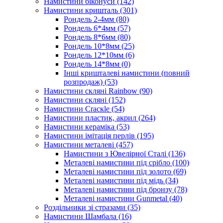
Намистини біконуси
(142)
Намистини кришталь
(301)
Рондель 2-4мм
(80)
Рондель 6*4мм
(57)
Рондель 8*6мм
(80)
Рондель 10*8мм
(25)
Рондель 12*10мм
(6)
Рондель 14*8мм
(0)
Інші кришталеві намистини (повний
розпродаж)
(53)
Намистини скляні Rainbow
(90)
Намистини скляні
(152)
Намистини Cracкle
(54)
Намистини пластик, акрил
(264)
Намистини кераміка
(53)
Намистини імітація перлів
(195)
Намистини металеві
(457)
Намистини з Ювелірної Сталі
(136)
Металеві намистини під срібло
(100)
Металеві намистини під золото
(69)
Металеві намистини під мідь
(34)
Металеві намистини під бронзу
(78)
Металеві намистини Gunmetal
(40)
Роздільники зі стразами
(35)
Намистини Шамбала
(16)