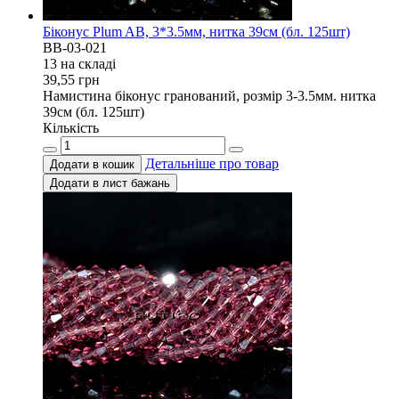
Біконус Plum AB, 3*3.5мм, нитка 39см (бл. 125шт)
BB-03-021
13 на складi
39,55
грн
Намистина біконус гранований, розмір 3-3.5мм. нитка
39см (бл. 125шт)
Кількість
Детальніше про товар
Додати в кошик
Додати в лист бажань