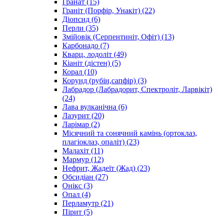
Гранат
(15)
Граніт (Порфір, Унакіт)
(22)
Діопсид
(6)
Перли
(35)
Змійовік (Серпентиніт, Офіт)
(13)
Карбонадо
(7)
Кварц, лодоліт
(49)
Кіаніт (дістен)
(5)
Корал
(10)
Корунд (рубін,сапфір)
(3)
Лабрадор (Лабрадорит, Спектроліт, Ларвікіт)
(24)
Лава вулканічна
(6)
Лазурит
(20)
Ларімар
(2)
Місячний та сонячний камінь (ортоклаз,
плагіоклаз, опаліт)
(23)
Малахіт
(11)
Мармур
(12)
Нефрит, Жадеїт (Жад)
(23)
Обсидіан
(27)
Онікс
(3)
Опал
(4)
Перламутр
(21)
Пірит
(5)