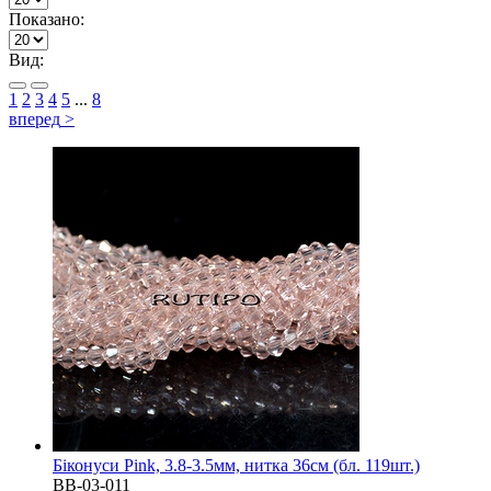
Показано:
Вид:
1
2
3
4
5
...
8
вперед
>
Біконуси Pink, 3.8-3.5мм, нитка 36см (бл. 119шт.)
BB-03-011