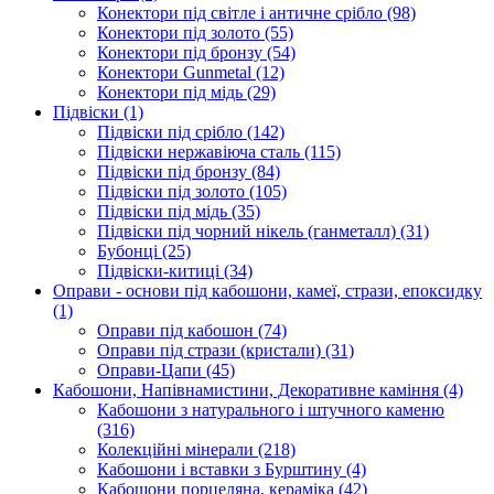
Конектори під світле і античне срібло
(98)
Конектори під золото
(55)
Конектори під бронзу
(54)
Конектори Gunmetal
(12)
Конектори під мідь
(29)
Підвіски
(1)
Підвіски під срібло
(142)
Підвіски нержавіюча сталь
(115)
Підвіски під бронзу
(84)
Підвіски під золото
(105)
Підвіски під мідь
(35)
Підвіски під чорний нікель (ганметалл)
(31)
Бубонці
(25)
Підвіски-китиці
(34)
Оправи - основи під кабошони, камеї, стрази, епоксидку
(1)
Оправи під кабошон
(74)
Оправи під стрази (кристали)
(31)
Оправи-Цапи
(45)
Кабошони, Напівнамистини, Декоративне каміння
(4)
Кабошони з натурального і штучного каменю
(316)
Колекційні мінерали
(218)
Кабошони і вставки з Бурштину
(4)
Кабошони порцеляна, кераміка
(42)