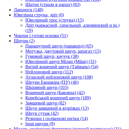
Шатон (стрази в цапах)
(83)
Ланцюги
(148)
Ювелірна струна, дріт
(0)
Ювелірний трос (струна)
(15)
Дріт (каркасний, синельний, алюмінієвий и ін.)
(19)
Чокери і готові основи
(51)
Шнури
(2)
Парашутний шнур (паракорд)
(65)
Мотузка, джутовий шнур, шпагат
(15)
Гумовий шнур, каучук
(38)
Ювелірний шнур Мілан (Milan)
(31)
Витий вощений шнур (Тайвань)
(54)
Нейлоновий шнур
(112)
Атласний нейлоновий шнур
(108)
Шнури Екошкіра (ПУ)
(46)
Шкіряний шнур
(103)
Вощений шнур (Бавовна)
(42)
Корейський вощений шнур
(189)
Замшевий шнур
(82)
Шнур замшевий в відрізках
(13)
Шнур сутаж
(42)
Резинки і силіконові нитки
(14)
Інші шнури
(9)
Молди, силіконові формочки (повний розпродаж)
(31)