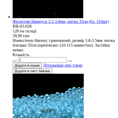
Фіолетові біконуси 3.5-3.8мм, нитка 35см (бл. 110шт)
BB-03-028
126 на складi
39,90
грн
Намистини біконус гранований, розмір 3.8-3.5мм. нитка
близько 35см (приблизно 110-115 намистин). Застібки
немає.
Кількість
Детальніше про товар
Додати в кошик
Додати в лист бажань