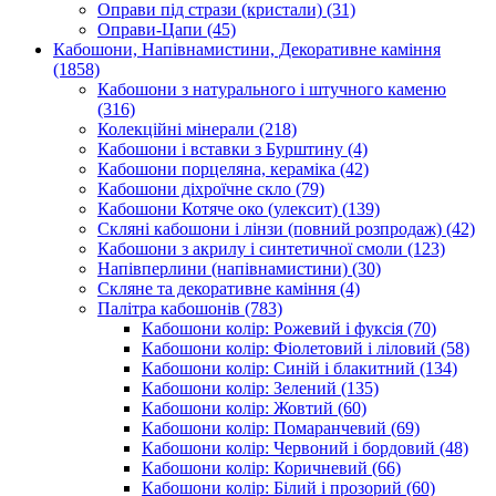
Оправи під стрази (кристали)
(31)
Оправи-Цапи
(45)
Кабошони, Напівнамистини, Декоративне каміння
(1858)
Кабошони з натурального і штучного каменю
(316)
Колекційні мінерали
(218)
Кабошони і вставки з Бурштину
(4)
Кабошони порцеляна, кераміка
(42)
Кабошони діхроїчне скло
(79)
Кабошони Котяче око (улексит)
(139)
Скляні кабошони і лінзи (повний розпродаж)
(42)
Кабошони з акрилу і синтетичної смоли
(123)
Напівперлини (напівнамистини)
(30)
Скляне та декоративне каміння
(4)
Палітра кабошонів
(783)
Кабошони колір: Рожевий і фуксія
(70)
Кабошони колір: Фіолетовий і ліловий
(58)
Кабошони колір: Синій і блакитний
(134)
Кабошони колір: Зелений
(135)
Кабошони колір: Жовтий
(60)
Кабошони колір: Помаранчевий
(69)
Кабошони колір: Червоний і бордовий
(48)
Кабошони колір: Коричневий
(66)
Кабошони колір: Білий і прозорий
(60)