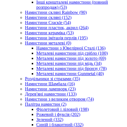
Інші кришталеві намистини (повний
розпродаж)
(53)
Намистини скляні Rainbow
(90)
Намистини скляні
(152)
Намистини Cracкle
(54)
Намистини пластик, акрил
(264)
Намистини кераміка
(53)
Намистини імітація перлів
(195)
Намистини металеві
(0)
Намистини з Ювелірної Сталі
(136)
Металеві намистини під срібло
(100)
Металеві намистини під золото
(69)
Металеві намистини під мідь
(34)
Металеві намистини під бронзу
(78)
Металеві намистини Gunmetal
(40)
Роздільники зі стразами
(35)
Намистини Шамбала
(16)
Намистини лампворк
(23)
Дерев'яні намистини
(133)
Намистини з великим отвором
(74)
Палітра намистин
(2)
Фіолетовий і ліловий
(198)
Рожевий і фуксія
(202)
Зелений
(332)
Синій і блакитний
(332)