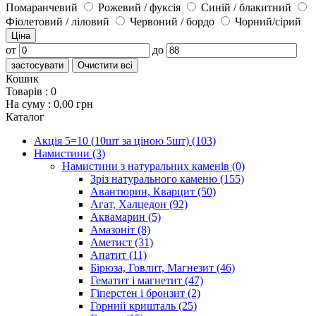
Помаранчевий
Рожевий / фуксія
Синій / блакитний
Фіолетовий / ліловий
Червоний / бордо
Чорний/сірий
Ціна
от
до
застосувати
Очистити всі
Кошик
Товарів :
0
На суму :
0,00 грн
Каталог
Акція 5=10 (10шт за ціною 5шт)
(103)
Намистини
(3)
Намистини з натуральних каменів
(0)
Зріз натурального каменю
(155)
Авантюрин, Кварцит
(50)
Агат, Халцедон
(92)
Аквамарин
(5)
Амазоніт
(8)
Аметист
(31)
Апатит
(11)
Бірюза, Говлит, Магнезит
(46)
Гематит і магнетит
(47)
Гіперстен і бронзит
(2)
Горний кришталь
(25)