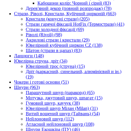
Кабошони колір: Чорний і сірий
(83)
Дерев'яний декор (повний розпродаж)
(78)
Стрази, Ріволі, Кристали, Кубічний цирконій
(663)
Кристали (конусні стрази)
(205)
Стрази гарячої фіксації HotFix (Термострази)
(41)
Стрази холодної фіксації
(69)
Ріволі (Rivoli)
(98)
Акрилові стрази і кристали
(29)
Ювелірний кубічний циркон CZ
(138)
Шатон (стрази в цапах)
(83)
Ланцюги
(148)
Ювелірна струна, дріт
(34)
Ювелірний трос (струна)
(15)
Дріт (каркасний, синельний, алюмінієвий и ін.)
(19)
Чокери і готові основи
(51)
Шнури
(963)
Парашутний шнур (паракорд)
(65)
Мотузка, джутовий шнур, шпагат
(15)
Гумовий шнур, каучук
(38)
Ювелірний шнур Мілан (Milan)
(31)
Витий вощений шнур (Тайвань)
(54)
Нейлоновий шнур
(112)
Атласний нейлоновий шнур
(108)
Шнури Екошкіра (ПУ)
(46)