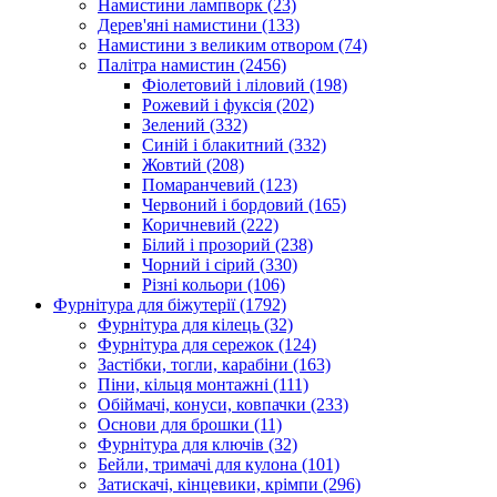
Намистини лампворк
(23)
Дерев'яні намистини
(133)
Намистини з великим отвором
(74)
Палітра намистин
(2456)
Фіолетовий і ліловий
(198)
Рожевий і фуксія
(202)
Зелений
(332)
Синій і блакитний
(332)
Жовтий
(208)
Помаранчевий
(123)
Червоний і бордовий
(165)
Коричневий
(222)
Білий і прозорий
(238)
Чорний і сірий
(330)
Різні кольори
(106)
Фурнітура для біжутерії
(1792)
Фурнітура для кілець
(32)
Фурнітура для сережок
(124)
Застібки, тогли, карабіни
(163)
Піни, кільця монтажні
(111)
Обіймачі, конуси, ковпачки
(233)
Основи для брошки
(11)
Фурнітура для ключів
(32)
Бейли, тримачі для кулона
(101)
Затискачі, кінцевики, крімпи
(296)