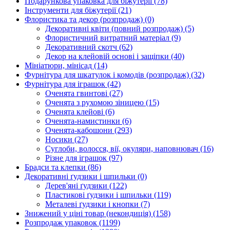
Подарункова упаковка для біжутерії
(78)
Інструменти для біжутерії
(21)
Флористика та декор (розпродаж)
(0)
Декоративні квіти (повний розпродаж)
(5)
Флористичний витратний матеріал
(9)
Декоративний скотч
(62)
Декор на клейовій основі і защіпки
(40)
Мініатюри, мінісад
(14)
Фурнітура для шкатулок і комодів (розпродаж)
(32)
Фурнітура для іграшок
(42)
Оченята гвинтові
(27)
Оченята з рухомою зіницею
(15)
Оченята клейові
(6)
Оченята-намистинки
(6)
Оченята-кабошони
(293)
Носики
(27)
Суглоби, волосся, вії, окуляри, наповнювач
(16)
Різне для іграшок
(97)
Брадси та клепки
(86)
Декоративні ґудзики і шпильки
(0)
Дерев'яні ґудзики
(122)
Пластикові ґудзики і шпильки
(119)
Металеві ґудзики і кнопки
(7)
Знижений у ціні товар (некондиція)
(158)
Розпродаж упаковок
(1199)