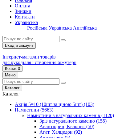
Головна
Оплата
Знижки
Контакти
Українська
Російська
Українська
Англійська
Вход в аккаунт
Інтернет-магазин товарів
для рукоділля і створення біжутерії
Кошик
0
Меню
Каталог
Каталог
Акція 5=10 (10шт за ціною 5шт)
(103)
Намистини
(5663)
Намистини з натуральних каменів
(1120)
Зріз натурального каменю
(155)
Авантюрин, Кварцит
(50)
Агат, Халцедон
(92)
Аквамарин
(5)