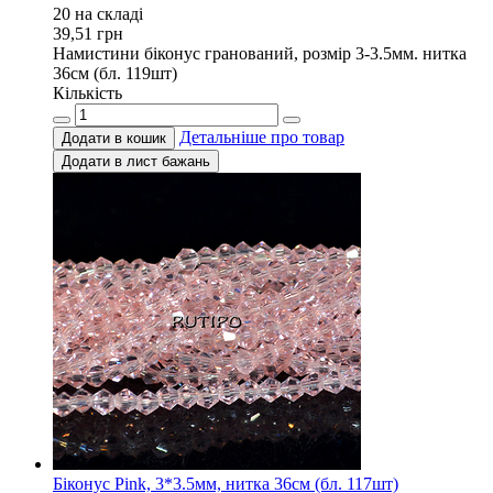
20 на складi
39,51
грн
Намистини біконус гранований, розмір 3-3.5мм. нитка
36см (бл. 119шт)
Кількість
Детальніше про товар
Додати в кошик
Додати в лист бажань
Біконус Pink, 3*3.5мм, нитка 36см (бл. 117шт)