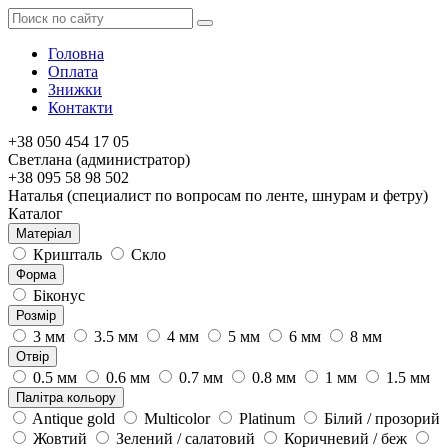
Головна
Оплата
Знижки
Контакти
+38 050 454 17 05
Светлана (администратор)
+38 095 58 98 502
Наталья (специалист по вопросам по ленте, шнурам и фетру)
Каталог
Матеріал
Кришталь
Скло
Форма
Біконус
Розмір
3 мм
3.5 мм
4 мм
5 мм
6 мм
8 мм
Отвір
0.5 мм
0.6 мм
0.7 мм
0.8 мм
1 мм
1.5 мм
Палітра кольору
Antique gold
Multicolor
Platinum
Білий / прозорий
Жовтий
Зелений / салатовий
Коричневий / беж