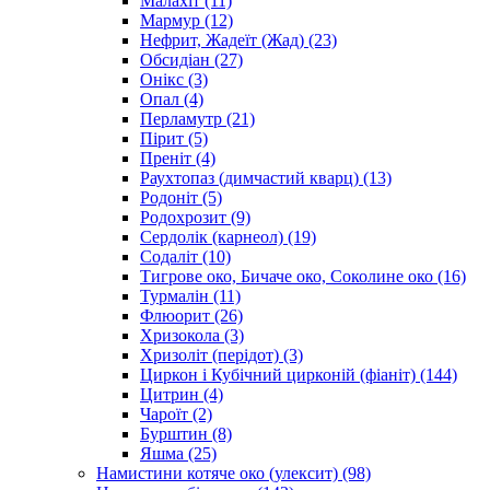
Малахіт
(11)
Мармур
(12)
Нефрит, Жадеїт (Жад)
(23)
Обсидіан
(27)
Онікс
(3)
Опал
(4)
Перламутр
(21)
Пірит
(5)
Преніт
(4)
Раухтопаз (димчастий кварц)
(13)
Родоніт
(5)
Родохрозит
(9)
Сердолік (карнеол)
(19)
Содаліт
(10)
Тигрове око, Бичаче око, Соколине око
(16)
Турмалін
(11)
Флюорит
(26)
Хризокола
(3)
Хризоліт (перідот)
(3)
Циркон і Кубічний цирконій (фіаніт)
(144)
Цитрин
(4)
Чароїт
(2)
Бурштин
(8)
Яшма
(25)
Намистини котяче око (улексит)
(98)