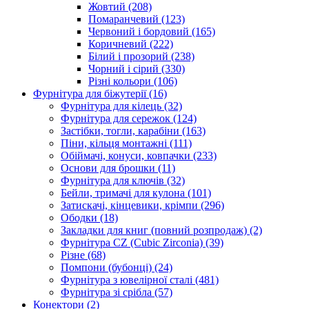
Жовтий
(208)
Помаранчевий
(123)
Червоний і бордовий
(165)
Коричневий
(222)
Білий і прозорий
(238)
Чорний і сірий
(330)
Різні кольори
(106)
Фурнітура для біжутерії
(16)
Фурнітура для кілець
(32)
Фурнітура для сережок
(124)
Застібки, тогли, карабіни
(163)
Піни, кільця монтажні
(111)
Обіймачі, конуси, ковпачки
(233)
Основи для брошки
(11)
Фурнітура для ключів
(32)
Бейли, тримачі для кулона
(101)
Затискачі, кінцевики, крімпи
(296)
Ободки
(18)
Закладки для книг (повний розпродаж)
(2)
Фурнітура CZ (Cubic Zirconia)
(39)
Різне
(68)
Помпони (бубонці)
(24)
Фурнітура з ювелірної сталі
(481)
Фурнітура зі срібла
(57)
Конектори
(2)