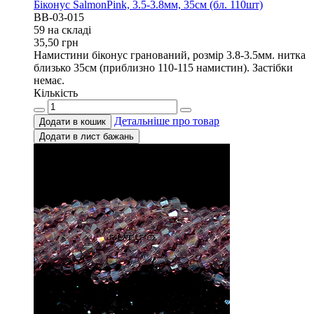
Біконус SalmonPink, 3.5-3.8мм, 35см (бл. 110шт)
BB-03-015
59 на складi
35,50
грн
Намистини біконус гранований, розмір 3.8-3.5мм. нитка
близько 35см (приблизно 110-115 намистин). Застібки
немає.
Кількість
Детальніше про товар
Додати в кошик
Додати в лист бажань