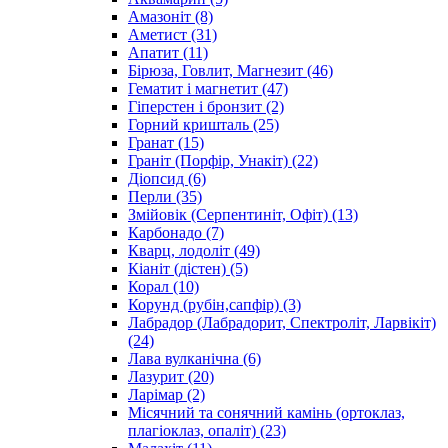
Амазоніт
(8)
Аметист
(31)
Апатит
(11)
Бірюза, Говлит, Магнезит
(46)
Гематит і магнетит
(47)
Гіперстен і бронзит
(2)
Горний кришталь
(25)
Гранат
(15)
Граніт (Порфір, Унакіт)
(22)
Діопсид
(6)
Перли
(35)
Змійовік (Серпентиніт, Офіт)
(13)
Карбонадо
(7)
Кварц, лодоліт
(49)
Кіаніт (дістен)
(5)
Корал
(10)
Корунд (рубін,сапфір)
(3)
Лабрадор (Лабрадорит, Спектроліт, Ларвікіт)
(24)
Лава вулканічна
(6)
Лазурит
(20)
Ларімар
(2)
Місячний та сонячний камінь (ортоклаз,
плагіоклаз, опаліт)
(23)