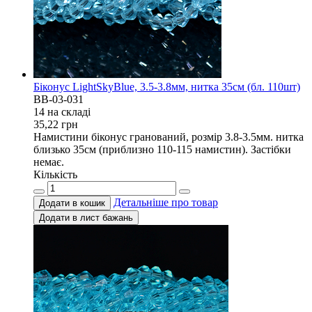
Біконус LightSkyBlue, 3.5-3.8мм, нитка 35см (бл. 110шт)
BB-03-031
14 на складi
35,22
грн
Намистини біконус гранований, розмір 3.8-3.5мм. нитка
близько 35см (приблизно 110-115 намистин). Застібки
немає.
Кількість
Детальніше про товар
Додати в кошик
Додати в лист бажань