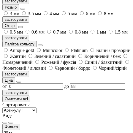
застосувати
Розмір
3 мм
3.5 мм
4 мм
5 мм
6 мм
8 мм
застосувати
Отвір
0.5 мм
0.6 мм
0.7 мм
0.8 мм
1 мм
1.5 мм
застосувати
Палітра кольору
Antique gold
Multicolor
Platinum
Білий / прозорий
Жовтий
Зелений / салатовий
Коричневий / беж
Помаранчевий
Рожевий / фуксія
Синій / блакитний
Фіолетовий / ліловий
Червоний / бордо
Чорний/сірий
застосувати
Ціна
от
до
застосувати
Очистити всі
Сортировать:
Вид:
Фильтр