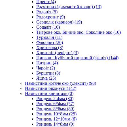
Преніт
(4)
Раухтопаз (димчастий кварц)
(13)
Родоніт
(5)
Родохрозит
(9)
Сердолік (карнеол)
(19)
Содаліт
(10)
Тигрове око, Бичаче око, Соколине око
(16)
Турмалін
(11)
Флюорит
(26)
Хризокола
(3)
Хризоліт (перідот)
(3)
Циркон і Кубічний цирконій (фіаніт)
(144)
Цитрин
(4)
Чароїт
(2)
Бурштин
(8)
Яшма
(25)
Намистини котяче око (улексит)
(98)
Намистини біконуси
(142)
Намистини кришталь
(0)
Рондель 2-4мм
(80)
Рондель 6*4мм
(57)
Рондель 8*6мм
(80)
Рондель 10*8мм
(25)
Рондель 12*10мм
(6)
Рондель 14*8мм
(0)